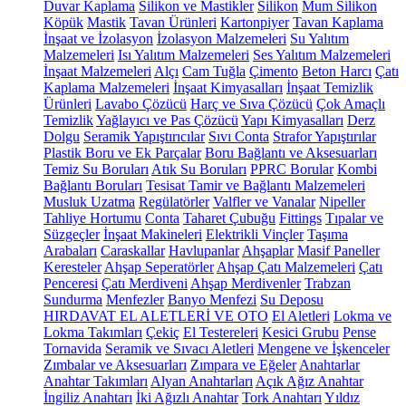
Duvar Kaplama
Silikon ve Mastikler
Silikon
Mum Silikon
Köpük
Mastik
Tavan Ürünleri
Kartonpiyer
Tavan Kaplama
İnşaat ve İzolasyon
İzolasyon Malzemeleri
Su Yalıtım
Malzemeleri
Isı Yalıtım Malzemeleri
Ses Yalıtım Malzemeleri
İnşaat Malzemeleri
Alçı
Cam Tuğla
Çimento
Beton Harcı
Çatı
Kaplama Malzemeleri
İnşaat Kimyasalları
İnşaat Temizlik
Ürünleri
Lavabo Çözücü
Harç ve Sıva Çözücü
Çok Amaçlı
Temizlik
Yağlayıcı ve Pas Çözücü
Yapı Kimyasalları
Derz
Dolgu
Seramik Yapıştırıcılar
Sıvı Conta
Strafor Yapıştırılar
Plastik Boru ve Ek Parçalar
Boru Bağlantı ve Aksesuarları
Temiz Su Boruları
Atık Su Boruları
PPRC Borular
Kombi
Bağlantı Boruları
Tesisat Tamir ve Bağlantı Malzemeleri
Musluk Uzatma
Regülatörler
Valfler ve Vanalar
Nipeller
Tahliye Hortumu
Conta
Taharet Çubuğu
Fittings
Tıpalar ve
Süzgeçler
İnşaat Makineleri
Elektrikli Vinçler
Taşıma
Arabaları
Caraskallar
Havlupanlar
Ahşaplar
Masif Paneller
Keresteler
Ahşap Seperatörler
Ahşap Çatı Malzemeleri
Çatı
Penceresi
Çatı Merdiveni
Ahşap Merdivenler
Trabzan
Sundurma
Menfezler
Banyo Menfezi
Su Deposu
HIRDAVAT EL ALETLERİ VE OTO
El Aletleri
Lokma ve
Lokma Takımları
Çekiç
El Testereleri
Kesici Grubu
Pense
Tornavida
Seramik ve Sıvacı Aletleri
Mengene ve İşkenceler
Zımbalar ve Aksesuarları
Zımpara ve Eğeler
Anahtarlar
Anahtar Takımları
Alyan Anahtarları
Açık Ağız Anahtar
İngiliz Anahtarı
İki Ağızlı Anahtar
Tork Anahtarı
Yıldız