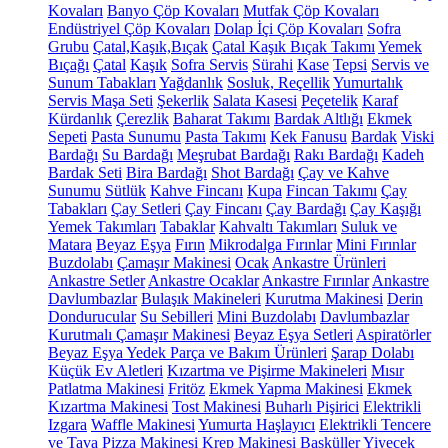
Kovaları
Banyo Çöp Kovaları
Mutfak Çöp Kovaları
Endüstriyel Çöp Kovaları
Dolap İçi Çöp Kovaları
Sofra
Grubu
Çatal,Kaşık,Bıçak
Çatal Kaşık Bıçak Takımı
Yemek
Bıçağı
Çatal
Kaşık
Sofra Servis
Sürahi
Kase
Tepsi
Servis ve
Sunum Tabakları
Yağdanlık
Sosluk, Reçellik
Yumurtalık
Servis Maşa Seti
Şekerlik
Salata Kasesi
Peçetelik
Karaf
Kürdanlık
Çerezlik
Baharat Takımı
Bardak Altlığı
Ekmek
Sepeti
Pasta Sunumu
Pasta Takımı
Kek Fanusu
Bardak
Viski
Bardağı
Su Bardağı
Meşrubat Bardağı
Rakı Bardağı
Kadeh
Bardak Seti
Bira Bardağı
Shot Bardağı
Çay ve Kahve
Sunumu
Sütlük
Kahve Fincanı
Kupa
Fincan Takımı
Çay
Tabakları
Çay Setleri
Çay Fincanı
Çay Bardağı
Çay Kaşığı
Yemek Takımları
Tabaklar
Kahvaltı Takımları
Suluk ve
Matara
Beyaz Eşya
Fırın
Mikrodalga Fırınlar
Mini Fırınlar
Buzdolabı
Çamaşır Makinesi
Ocak
Ankastre Ürünleri
Ankastre Setler
Ankastre Ocaklar
Ankastre Fırınlar
Ankastre
Davlumbazlar
Bulaşık Makineleri
Kurutma Makinesi
Derin
Dondurucular
Su Sebilleri
Mini Buzdolabı
Davlumbazlar
Kurutmalı Çamaşır Makinesi
Beyaz Eşya Setleri
Aspiratörler
Beyaz Eşya Yedek Parça ve Bakım Ürünleri
Şarap Dolabı
Küçük Ev Aletleri
Kızartma ve Pişirme Makineleri
Mısır
Patlatma Makinesi
Fritöz
Ekmek Yapma Makinesi
Ekmek
Kızartma Makinesi
Tost Makinesi
Buharlı Pişirici
Elektrikli
Izgara
Waffle Makinesi
Yumurta Haşlayıcı
Elektrikli Tencere
ve Tava
Pizza Makinesi
Krep Makinesi
Basküller
Yiyecek