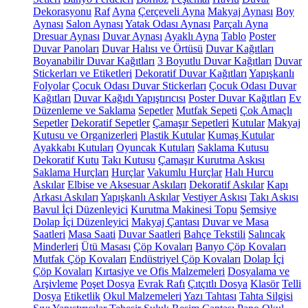
Dekorasyonu
Raf
Ayna
Çerçeveli Ayna
Makyaj Aynası
Boy
Aynası
Salon Aynası
Yatak Odası Aynası
Parçalı Ayna
Dresuar Aynası
Duvar Aynası
Ayaklı Ayna
Tablo
Poster
Duvar Panoları
Duvar Halısı ve Örtüsü
Duvar Kağıtları
Boyanabilir Duvar Kağıtları
3 Boyutlu Duvar Kağıtları
Duvar
Stickerları ve Etiketleri
Dekoratif Duvar Kağıtları
Yapışkanlı
Folyolar
Çocuk Odası Duvar Stickerları
Çocuk Odası Duvar
Kağıtları
Duvar Kağıdı Yapıştırıcısı
Poster Duvar Kağıtları
Ev
Düzenleme ve Saklama
Sepetler
Mutfak Sepeti
Çok Amaçlı
Sepetler
Dekoratif Sepetler
Çamaşır Sepetleri
Kutular
Makyaj
Kutusu ve Organizerleri
Plastik Kutular
Kumaş Kutular
Ayakkabı Kutuları
Oyuncak Kutuları
Saklama Kutusu
Dekoratif Kutu
Takı Kutusu
Çamaşır Kurutma Askısı
Saklama Hurçları
Hurçlar
Vakumlu Hurçlar
Halı Hurcu
Askılar
Elbise ve Aksesuar Askıları
Dekoratif Askılar
Kapı
Arkası Askıları
Yapışkanlı Askılar
Vestiyer Askısı
Takı Askısı
Bavul İçi Düzenleyici
Kurutma Makinesi Topu
Şemsiye
Dolap İçi Düzenleyici
Makyaj Çantası
Duvar ve Masa
Saatleri
Masa Saati
Duvar Saatleri
Bahçe Tekstili
Salıncak
Minderleri
Ütü Masası
Çöp Kovaları
Banyo Çöp Kovaları
Mutfak Çöp Kovaları
Endüstriyel Çöp Kovaları
Dolap İçi
Çöp Kovaları
Kırtasiye ve Ofis Malzemeleri
Dosyalama ve
Arşivleme
Poşet Dosya
Evrak Rafı
Çıtçıtlı Dosya
Klasör
Telli
Dosya
Etiketlik
Okul Malzemeleri
Yazı Tahtası
Tahta Silgisi