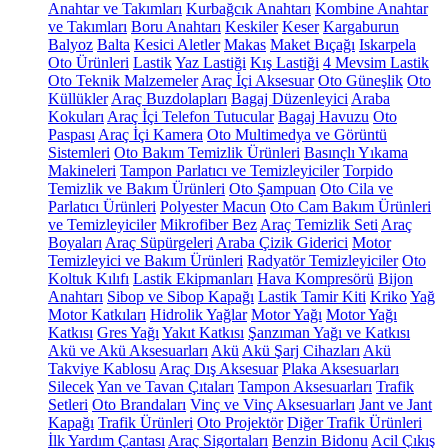
Anahtar ve Takımları
Kurbağcık Anahtarı
Kombine Anahtar
ve Takımları
Boru Anahtarı
Keskiler
Keser
Kargaburun
Balyoz
Balta
Kesici Aletler
Makas
Maket Bıçağı
Iskarpela
Oto Ürünleri
Lastik
Yaz Lastiği
Kış Lastiği
4 Mevsim Lastik
Oto Teknik Malzemeler
Araç İçi Aksesuar
Oto Güneşlik
Oto
Küllükler
Araç Buzdolapları
Bagaj Düzenleyici
Araba
Kokuları
Araç İçi Telefon Tutucular
Bagaj Havuzu
Oto
Paspası
Araç İçi Kamera
Oto Multimedya ve Görüntü
Sistemleri
Oto Bakım Temizlik Ürünleri
Basınçlı Yıkama
Makineleri
Tampon Parlatıcı ve Temizleyiciler
Torpido
Temizlik ve Bakım Ürünleri
Oto Şampuan
Oto Cila ve
Parlatıcı Ürünleri
Polyester Macun
Oto Cam Bakım Ürünleri
ve Temizleyiciler
Mikrofiber Bez
Araç Temizlik Seti
Araç
Boyaları
Araç Süpürgeleri
Araba Çizik Giderici
Motor
Temizleyici ve Bakım Ürünleri
Radyatör Temizleyiciler
Oto
Koltuk Kılıfı
Lastik Ekipmanları
Hava Kompresörü
Bijon
Anahtarı
Sibop ve Sibop Kapağı
Lastik Tamir Kiti
Kriko
Yağ
Motor Katkıları
Hidrolik Yağlar
Motor Yağı
Motor Yağı
Katkısı
Gres Yağı
Yakıt Katkısı
Şanzıman Yağı ve Katkısı
Akü ve Akü Aksesuarları
Akü
Akü Şarj Cihazları
Akü
Takviye Kablosu
Araç Dış Aksesuar
Plaka Aksesuarları
Silecek
Yan ve Tavan Çıtaları
Tampon Aksesuarları
Trafik
Setleri
Oto Brandaları
Vinç ve Vinç Aksesuarları
Jant ve Jant
Kapağı
Trafik Ürünleri
Oto Projektör
Diğer Trafik Ürünleri
İlk Yardım Çantası
Araç Sigortaları
Benzin Bidonu
Acil Çıkış