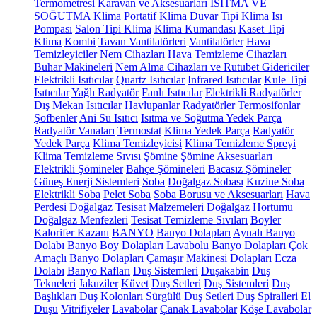
Termometresi
Karavan ve Aksesuarları
ISITMA VE
SOĞUTMA
Klima
Portatif Klima
Duvar Tipi Klima
Isı
Pompası
Salon Tipi Klima
Klima Kumandası
Kaset Tipi
Klima
Kombi
Tavan Vantilatörleri
Vantilatörler
Hava
Temizleyiciler
Nem Cihazları
Hava Temizleme Cihazları
Buhar Makineleri
Nem Alma Cihazları ve Rutubet Gidericiler
Elektrikli Isıtıcılar
Quartz Isıtıcılar
Infrared Isıtıcılar
Kule Tipi
Isıtıcılar
Yağlı Radyatör
Fanlı Isıtıcılar
Elektrikli Radyatörler
Dış Mekan Isıtıcılar
Havlupanlar
Radyatörler
Termosifonlar
Şofbenler
Ani Su Isıtıcı
Isıtma ve Soğutma Yedek Parça
Radyatör Vanaları
Termostat
Klima Yedek Parça
Radyatör
Yedek Parça
Klima Temizleyicisi
Klima Temizleme Spreyi
Klima Temizleme Sıvısı
Şömine
Şömine Aksesuarları
Elektrikli Şömineler
Bahçe Şömineleri
Bacasız Şömineler
Güneş Enerji Sistemleri
Soba
Doğalgaz Sobası
Kuzine Soba
Elektrikli Soba
Pelet Soba
Soba Borusu ve Aksesuarları
Hava
Perdesi
Doğalgaz Tesisat Malzemeleri
Doğalgaz Hortumu
Doğalgaz Menfezleri
Tesisat Temizleme Sıvıları
Boyler
Kalorifer Kazanı
BANYO
Banyo Dolapları
Aynalı Banyo
Dolabı
Banyo Boy Dolapları
Lavabolu Banyo Dolapları
Çok
Amaçlı Banyo Dolapları
Çamaşır Makinesi Dolapları
Ecza
Dolabı
Banyo Rafları
Duş Sistemleri
Duşakabin
Duş
Tekneleri
Jakuziler
Küvet
Duş Setleri
Duş Sistemleri
Duş
Başlıkları
Duş Kolonları
Sürgülü Duş Setleri
Duş Spiralleri
El
Duşu
Vitrifiyeler
Lavabolar
Çanak Lavabolar
Köşe Lavabolar