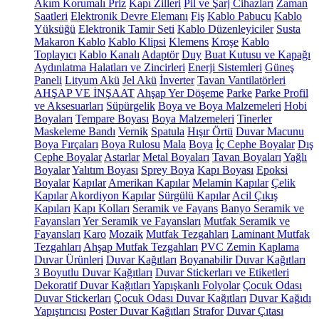
Akım Korumalı Priz
Kapı Zilleri
Pil ve Şarj Cihazları
Zaman
Saatleri
Elektronik Devre Elemanı
Fiş
Kablo Pabucu
Kablo
Yüksüğü
Elektronik Tamir Seti
Kablo Düzenleyiciler
Susta
Makaron Kablo
Kablo Klipsi
Klemens
Kroşe
Kablo
Toplayıcı
Kablo Kanalı
Adaptör
Duy
Buat Kutusu ve Kapağı
Aydınlatma Halatları ve Zincirleri
Enerji Sistemleri
Güneş
Paneli
Lityum Akü
Jel Akü
İnverter
Tavan Vantilatörleri
AHŞAP VE İNŞAAT
Ahşap Yer Döşeme
Parke
Parke Profil
ve Aksesuarları
Süpürgelik
Boya ve Boya Malzemeleri
Hobi
Boyaları
Tempare Boyası
Boya Malzemeleri
Tinerler
Maskeleme Bandı
Vernik
Spatula
Hışır Örtü
Duvar Macunu
Boya Fırçaları
Boya Rulosu
Mala
Boya
İç Cephe Boyalar
Dış
Cephe Boyalar
Astarlar
Metal Boyaları
Tavan Boyaları
Yağlı
Boyalar
Yalıtım Boyası
Sprey Boya
Kapı Boyası
Epoksi
Boyalar
Kapılar
Amerikan Kapılar
Melamin Kapılar
Çelik
Kapılar
Akordiyon Kapılar
Sürgülü Kapılar
Acil Çıkış
Kapıları
Kapı Kolları
Seramik ve Fayans
Banyo Seramik ve
Fayansları
Yer Seramik ve Fayansları
Mutfak Seramik ve
Fayansları
Karo
Mozaik
Mutfak Tezgahları
Laminant Mutfak
Tezgahları
Ahşap Mutfak Tezgahları
PVC Zemin Kaplama
Duvar Ürünleri
Duvar Kağıtları
Boyanabilir Duvar Kağıtları
3 Boyutlu Duvar Kağıtları
Duvar Stickerları ve Etiketleri
Dekoratif Duvar Kağıtları
Yapışkanlı Folyolar
Çocuk Odası
Duvar Stickerları
Çocuk Odası Duvar Kağıtları
Duvar Kağıdı
Yapıştırıcısı
Poster Duvar Kağıtları
Strafor
Duvar Çıtası