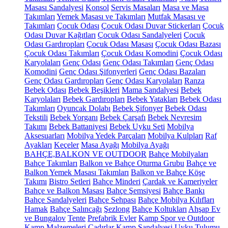
Masası Sandalyesi
Konsol
Servis Masaları
Masa ve Masa
Takımları
Yemek Masası ve Takımları
Mutfak Masası ve
Takımları
Çocuk Odası
Çocuk Odası Duvar Stickerları
Çocuk
Odası Duvar Kağıtları
Çocuk Odası Sandalyeleri
Çocuk
Odası Gardıropları
Çocuk Odası Masası
Çocuk Odası Bazası
Çocuk Odası Takımları
Çocuk Odası Komodini
Çocuk Odası
Karyolaları
Genç Odası
Genç Odası Takımları
Genç Odası
Komodini
Genç Odası Şifonyerleri
Genç Odası Bazaları
Genç Odası Gardıropları
Genç Odası Karyolaları
Ranza
Bebek Odası
Bebek Beşikleri
Mama Sandalyesi
Bebek
Karyolaları
Bebek Gardıropları
Bebek Yatakları
Bebek Odası
Takımları
Oyuncak Dolabı
Bebek Şifonyer
Bebek Odası
Tekstili
Bebek Yorganı
Bebek Çarşafı
Bebek Nevresim
Takımı
Bebek Battaniyesi
Bebek Uyku Seti
Mobilya
Aksesuarları
Mobilya Yedek Parçaları
Mobilya Kulpları
Raf
Ayakları
Keçeler
Masa Ayağı
Mobilya Ayağı
BAHÇE,BALKON VE OUTDOOR
Bahçe Mobilyaları
Bahçe Takımları
Balkon ve Bahçe Oturma Grubu
Bahçe ve
Balkon Yemek Masası Takımları
Balkon ve Bahçe Köşe
Takımı
Bistro Setleri
Bahçe Minderi
Çardak ve Kameriyeler
Bahçe ve Balkon Masası
Bahçe Şemsiyesi
Bahçe Bankı
Bahçe Sandalyeleri
Bahçe Sehpası
Bahçe Mobilya Kılıfları
Hamak
Bahçe Salıncağı
Şezlong
Bahçe Koltukları
Ahşap Ev
ve Bungalov
Tente
Prefabrik Evler
Kamp Spor ve Outdoor
Kamp Malzemeleri
Çadırlar
Kamp Sandalyesi
Uyku Tulumu