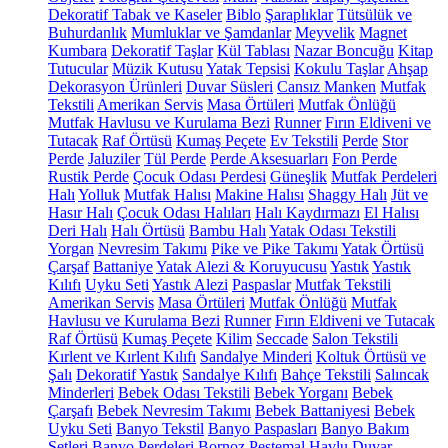
Dekoratif Tabak ve Kaseler
Biblo
Şaraplıklar
Tütsülük ve
Buhurdanlık
Mumluklar ve Şamdanlar
Meyvelik
Magnet
Kumbara
Dekoratif Taşlar
Kül Tablası
Nazar Boncuğu
Kitap
Tutucular
Müzik Kutusu
Yatak Tepsisi
Kokulu Taşlar
Ahşap
Dekorasyon Ürünleri
Duvar Süsleri
Cansız Manken
Mutfak
Tekstili
Amerikan Servis
Masa Örtüleri
Mutfak Önlüğü
Mutfak Havlusu ve Kurulama Bezi
Runner
Fırın Eldiveni ve
Tutacak
Raf Örtüsü
Kumaş Peçete
Ev Tekstili
Perde
Stor
Perde
Jaluziler
Tül Perde
Perde Aksesuarları
Fon Perde
Rustik Perde
Çocuk Odası Perdesi
Güneşlik
Mutfak Perdeleri
Halı
Yolluk
Mutfak Halısı
Makine Halısı
Shaggy Halı
Jüt ve
Hasır Halı
Çocuk Odası Halıları
Halı Kaydırmazı
El Halısı
Deri Halı
Halı Örtüsü
Bambu Halı
Yatak Odası Tekstili
Yorgan
Nevresim Takımı
Pike ve Pike Takımı
Yatak Örtüsü
Çarşaf
Battaniye
Yatak Alezi & Koruyucusu
Yastık
Yastık
Kılıfı
Uyku Seti
Yastık Alezi
Paspaslar
Mutfak Tekstili
Amerikan Servis
Masa Örtüleri
Mutfak Önlüğü
Mutfak
Havlusu ve Kurulama Bezi
Runner
Fırın Eldiveni ve Tutacak
Raf Örtüsü
Kumaş Peçete
Kilim
Seccade
Salon Tekstili
Kırlent ve Kırlent Kılıfı
Sandalye Minderi
Koltuk Örtüsü ve
Şalı
Dekoratif Yastık
Sandalye Kılıfı
Bahçe Tekstili
Salıncak
Minderleri
Bebek Odası Tekstili
Bebek Yorganı
Bebek
Çarşafı
Bebek Nevresim Takımı
Bebek Battaniyesi
Bebek
Uyku Seti
Banyo Tekstil
Banyo Paspasları
Banyo Bakım
Setleri
Banyo Perdeleri
Bornoz
Peştemal
Havlu
Duvar