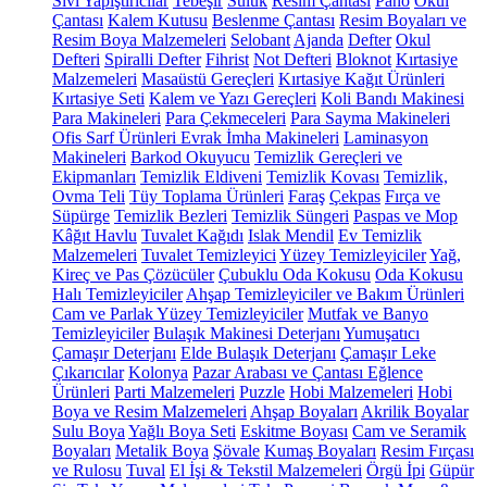
Sıvı Yapıştırıcılar
Tebeşir
Suluk
Resim Çantası
Pano
Okul
Çantası
Kalem Kutusu
Beslenme Çantası
Resim Boyaları ve
Resim Boya Malzemeleri
Selobant
Ajanda
Defter
Okul
Defteri
Spiralli Defter
Fihrist
Not Defteri
Bloknot
Kırtasiye
Malzemeleri
Masaüstü Gereçleri
Kırtasiye Kağıt Ürünleri
Kırtasiye Seti
Kalem ve Yazı Gereçleri
Koli Bandı Makinesi
Para Makineleri
Para Çekmeceleri
Para Sayma Makineleri
Ofis Sarf Ürünleri
Evrak İmha Makineleri
Laminasyon
Makineleri
Barkod Okuyucu
Temizlik Gereçleri ve
Ekipmanları
Temizlik Eldiveni
Temizlik Kovası
Temizlik,
Ovma Teli
Tüy Toplama Ürünleri
Faraş
Çekpas
Fırça ve
Süpürge
Temizlik Bezleri
Temizlik Süngeri
Paspas ve Mop
Kâğıt Havlu
Tuvalet Kağıdı
Islak Mendil
Ev Temizlik
Malzemeleri
Tuvalet Temizleyici
Yüzey Temizleyiciler
Yağ,
Kireç ve Pas Çözücüler
Çubuklu Oda Kokusu
Oda Kokusu
Halı Temizleyiciler
Ahşap Temizleyiciler ve Bakım Ürünleri
Cam ve Parlak Yüzey Temizleyiciler
Mutfak ve Banyo
Temizleyiciler
Bulaşık Makinesi Deterjanı
Yumuşatıcı
Çamaşır Deterjanı
Elde Bulaşık Deterjanı
Çamaşır Leke
Çıkarıcılar
Kolonya
Pazar Arabası ve Çantası
Eğlence
Ürünleri
Parti Malzemeleri
Puzzle
Hobi Malzemeleri
Hobi
Boya ve Resim Malzemeleri
Ahşap Boyaları
Akrilik Boyalar
Sulu Boya
Yağlı Boya Seti
Eskitme Boyası
Cam ve Seramik
Boyaları
Metalik Boya
Şövale
Kumaş Boyaları
Resim Fırçası
ve Rulosu
Tuval
El İşi & Tekstil Malzemeleri
Örgü İpi
Güpür