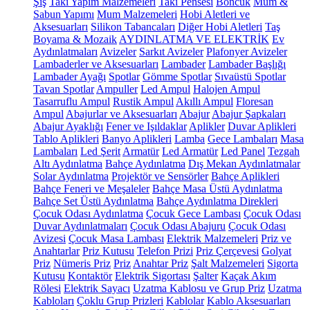
Şiş
Takı Yapım Malzemeleri
Takı Pensesi
Boncuk
Mum &
Sabun Yapımı
Mum Malzemeleri
Hobi Aletleri ve
Aksesuarları
Silikon Tabancaları
Diğer Hobi Aletleri
Taş
Boyama & Mozaik
AYDINLATMA VE ELEKTRİK
Ev
Aydınlatmaları
Avizeler
Sarkıt Avizeler
Plafonyer Avizeler
Lambaderler ve Aksesuarları
Lambader
Lambader Başlığı
Lambader Ayağı
Spotlar
Gömme Spotlar
Sıvaüstü Spotlar
Tavan Spotlar
Ampuller
Led Ampul
Halojen Ampul
Tasarruflu Ampul
Rustik Ampul
Akıllı Ampul
Floresan
Ampul
Abajurlar ve Aksesuarları
Abajur
Abajur Şapkaları
Abajur Ayaklığı
Fener ve Işıldaklar
Aplikler
Duvar Aplikleri
Tablo Aplikleri
Banyo Aplikleri
Lamba
Gece Lambaları
Masa
Lambaları
Led Şerit
Armatür
Led Armatür
Led Panel
Tezgah
Altı Aydınlatma
Bahçe Aydınlatma
Dış Mekan Aydınlatmalar
Solar Aydınlatma
Projektör ve Sensörler
Bahçe Aplikleri
Bahçe Feneri ve Meşaleler
Bahçe Masa Üstü Aydınlatma
Bahçe Set Üstü Aydınlatma
Bahçe Aydınlatma Direkleri
Çocuk Odası Aydınlatma
Çocuk Gece Lambası
Çocuk Odası
Duvar Aydınlatmaları
Çocuk Odası Abajuru
Çocuk Odası
Avizesi
Çocuk Masa Lambası
Elektrik Malzemeleri
Priz ve
Anahtarlar
Priz Kutusu
Telefon Prizi
Priz Çerçevesi
Golyat
Priz
Nümeris Priz
Priz
Anahtar Priz
Şalt Malzemeleri
Sigorta
Kutusu
Kontaktör
Elektrik Sigortası
Şalter
Kaçak Akım
Rölesi
Elektrik Sayacı
Uzatma Kablosu ve Grup Priz
Uzatma
Kabloları
Çoklu Grup Prizleri
Kablolar
Kablo Aksesuarları