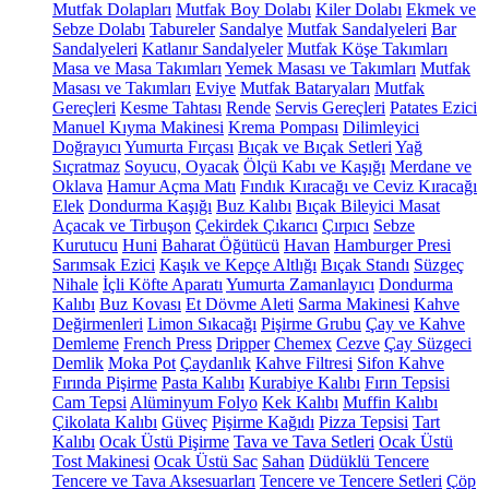
Mutfak Dolapları
Mutfak Boy Dolabı
Kiler Dolabı
Ekmek ve
Sebze Dolabı
Tabureler
Sandalye
Mutfak Sandalyeleri
Bar
Sandalyeleri
Katlanır Sandalyeler
Mutfak Köşe Takımları
Masa ve Masa Takımları
Yemek Masası ve Takımları
Mutfak
Masası ve Takımları
Eviye
Mutfak Bataryaları
Mutfak
Gereçleri
Kesme Tahtası
Rende
Servis Gereçleri
Patates Ezici
Manuel Kıyma Makinesi
Krema Pompası
Dilimleyici
Doğrayıcı
Yumurta Fırçası
Bıçak ve Bıçak Setleri
Yağ
Sıçratmaz
Soyucu, Oyacak
Ölçü Kabı ve Kaşığı
Merdane ve
Oklava
Hamur Açma Matı
Fındık Kıracağı ve Ceviz Kıracağı
Elek
Dondurma Kaşığı
Buz Kalıbı
Bıçak Bileyici Masat
Açacak ve Tirbuşon
Çekirdek Çıkarıcı
Çırpıcı
Sebze
Kurutucu
Huni
Baharat Öğütücü
Havan
Hamburger Presi
Sarımsak Ezici
Kaşık ve Kepçe Altlığı
Bıçak Standı
Süzgeç
Nihale
İçli Köfte Aparatı
Yumurta Zamanlayıcı
Dondurma
Kalıbı
Buz Kovası
Et Dövme Aleti
Sarma Makinesi
Kahve
Değirmenleri
Limon Sıkacağı
Pişirme Grubu
Çay ve Kahve
Demleme
French Press
Dripper
Chemex
Cezve
Çay Süzgeci
Demlik
Moka Pot
Çaydanlık
Kahve Filtresi
Sifon Kahve
Fırında Pişirme
Pasta Kalıbı
Kurabiye Kalıbı
Fırın Tepsisi
Cam Tepsi
Alüminyum Folyo
Kek Kalıbı
Muffin Kalıbı
Çikolata Kalıbı
Güveç
Pişirme Kağıdı
Pizza Tepsisi
Tart
Kalıbı
Ocak Üstü Pişirme
Tava ve Tava Setleri
Ocak Üstü
Tost Makinesi
Ocak Üstü Sac
Sahan
Düdüklü Tencere
Tencere ve Tava Aksesuarları
Tencere ve Tencere Setleri
Çöp