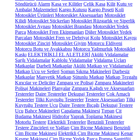
Söndürücü
Alarm
Kasa ve Kilitler
Çelik Kasa
Kilit
Kutu ve
Ambalaj Malzemeleri
Kargo Kutusu
Kargo Poşeti
Koli
Motosiklet Ürünleri
Motorsiklet Aksesuarları
Motosiklet
Kilidi
Motosiklet Stickerları
Motosiklet Rüzgarlık ve Siperlik
Motosiklet Aynası
Motosiklet Brandası
Motorsiklet Yedek
Parça
Motosiklet Fren Ekipmanları
Diğer Motosiklet Yedek
Parçaları
Motosiklet Fren ve Debriyaj Kolu
Motosiklet Kayışı
Motosiklet Zinciri
Motosiklet Giyim
Motorcu Eldiveni
Motorcu Botu ve Ayakkabısı
Motorcu Yağmurluk
Motosiklet
Kaskı
ELEKTRİKLİ EL ALETLERİ
Akülü Vidalamalar
Şarjlı Vidalamalar
Kablolu Vidalamalar
Vidalama Uçları
Matkaplar
Darbeli Matkaplar
Akülü Matkap ve Vidalamalar
Matkap Ucu ve Setleri
Somun Sıkma Makineleri
Darbesiz
Matkaplar
Manyetik Matkap
Sütunlu Matkap
Matkap Tezgahı
Kırıcılar ve Deliciler
Zımpara ve Polisaj
Zımpara Makineleri
Polisaj Makineleri
Planyalar
Zımpara Kağıdı ve Aksesuarları
Testereler
Daire Testereler
Dekupaj Testereler
Çok Amaçlı
Testereler
Tilki Kuyruğu Testereler
Testere Aksesuarları
Tilki
Kuyruğu Testere Ucu
Daire Testere Bıçağı
Dekupaj Testere
Ucu
Bahçe Makineleri
Çapalama Makinesi
Tırpan
Çit
Budama Makinesi
Hidrofor
Yaprak Toplama Makinesi
Motorlu Testere
Elektrikli Testereler
Benzinli Testereler
Testere Zincirleri ve Yağları
Çim Biçme Makinesi
Benzinli
Çim Biçme Makinesi
Elektrikli Çim Biçme Makinesi
Kenar
Kesme Makinesi
Çim Biçme Yedek Parça
Pompa
Santrifüj