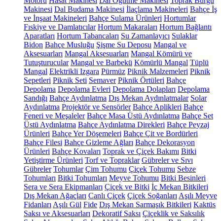
Motoru
Hasat Makinesi
Dal Öğütme Makinesi
Toprak Burgu
Makinesi
Dal Budama Makinesi
İlaçlama Makineleri
Bahçe İş
ve İnşaat Makineleri
Bahçe Sulama Ürünleri
Hortumlar
Fıskiye ve Damlatıcılar
Hortum Makaraları
Hortum Bağlantı
Aparatları
Hortum Tabancaları
Su Zamanlayıcı
Sulaklar
Bidon
Bahçe Musluğu
Şişme Su Deposu
Mangal ve
Aksesuarları
Mangal Aksesuarları
Mangal Kömürü ve
Tutuşturucular
Mangal ve Barbekü
Kömürlü Mangal
Tüplü
Mangal
Elektrikli Izgara
Pürmüz
Piknik Malzemeleri
Piknik
Sepetleri
Piknik Seti
Semaver
Piknik Örtüleri
Bahçe
Depolama
Depolama Evleri
Depolama Dolapları
Depolama
Sandığı
Bahçe Aydınlatma
Dış Mekan Aydınlatmalar
Solar
Aydınlatma
Projektör ve Sensörler
Bahçe Aplikleri
Bahçe
Feneri ve Meşaleler
Bahçe Masa Üstü Aydınlatma
Bahçe Set
Üstü Aydınlatma
Bahçe Aydınlatma Direkleri
Bahçe Peyzaj
Ürünleri
Bahçe Yer Döşemeleri
Bahçe Çit ve Bordürleri
Bahçe Filesi
Bahçe Gizleme Ağları
Bahçe Dekorasyon
Ürünleri
Bahçe Kovaları
Toprak ve Çiçek Bakımı
Bitki
Yetiştirme Ürünleri
Torf ve Topraklar
Gübreler ve Sıvı
Gübreler
Tohumlar
Çim Tohumu
Çiçek Tohumu
Sebze
Tohumları
Bitki Tohumları
Meyve Tohumu
Bitki Besinleri
Sera ve Sera Ekipmanları
Çiçek ve Bitki
İç Mekan Bitkileri
Dış Mekan Ağaçları
Canlı Çiçek
Çiçek Soğanları
Aşılı Meyve
Fidanları
Aşılı Gül
Fide
Dış Mekan Sarmaşık Bitkileri
Kaktüs
Saksı ve Aksesuarları
Dekoratif Saksı
Çiçeklik ve Saksılık