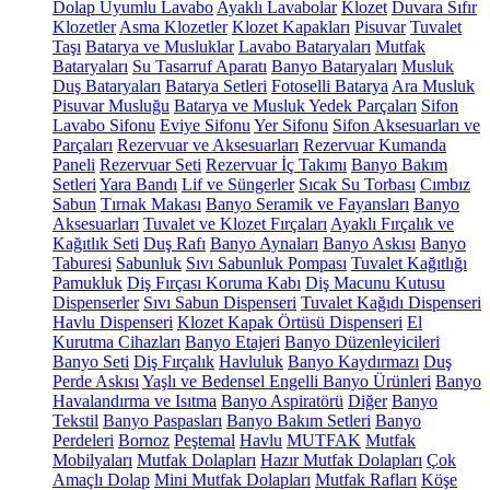
Dolap Uyumlu Lavabo
Ayaklı Lavabolar
Klozet
Duvara Sıfır
Klozetler
Asma Klozetler
Klozet Kapakları
Pisuvar
Tuvalet
Taşı
Batarya ve Musluklar
Lavabo Bataryaları
Mutfak
Bataryaları
Su Tasarruf Aparatı
Banyo Bataryaları
Musluk
Duş Bataryaları
Batarya Setleri
Fotoselli Batarya
Ara Musluk
Pisuvar Musluğu
Batarya ve Musluk Yedek Parçaları
Sifon
Lavabo Sifonu
Eviye Sifonu
Yer Sifonu
Sifon Aksesuarları ve
Parçaları
Rezervuar ve Aksesuarları
Rezervuar Kumanda
Paneli
Rezervuar Seti
Rezervuar İç Takımı
Banyo Bakım
Setleri
Yara Bandı
Lif ve Süngerler
Sıcak Su Torbası
Cımbız
Sabun
Tırnak Makası
Banyo Seramik ve Fayansları
Banyo
Aksesuarları
Tuvalet ve Klozet Fırçaları
Ayaklı Fırçalık ve
Kağıtlık Seti
Duş Rafı
Banyo Aynaları
Banyo Askısı
Banyo
Taburesi
Sabunluk
Sıvı Sabunluk Pompası
Tuvalet Kağıtlığı
Pamukluk
Diş Fırçası Koruma Kabı
Diş Macunu Kutusu
Dispenserler
Sıvı Sabun Dispenseri
Tuvalet Kağıdı Dispenseri
Havlu Dispenseri
Klozet Kapak Örtüsü Dispenseri
El
Kurutma Cihazları
Banyo Etajeri
Banyo Düzenleyicileri
Banyo Seti
Diş Fırçalık
Havluluk
Banyo Kaydırmazı
Duş
Perde Askısı
Yaşlı ve Bedensel Engelli Banyo Ürünleri
Banyo
Havalandırma ve Isıtma
Banyo Aspiratörü
Diğer
Banyo
Tekstil
Banyo Paspasları
Banyo Bakım Setleri
Banyo
Perdeleri
Bornoz
Peştemal
Havlu
MUTFAK
Mutfak
Mobilyaları
Mutfak Dolapları
Hazır Mutfak Dolapları
Çok
Amaçlı Dolap
Mini Mutfak Dolapları
Mutfak Rafları
Köşe