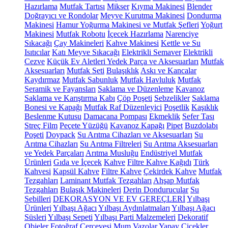
Hazırlama
Mutfak Tartısı
Mikser
Kıyma Makinesi
Blender
Doğrayıcı ve Rondolar
Meyve Kurutma Makinesi
Dondurma
Makinesi
Hamur Yoğurma Makinesi ve Mutfak Şefleri
Yoğurt
Makinesi
Mutfak Robotu
İçecek Hazırlama
Narenciye
Sıkacağı
Çay Makineleri
Kahve Makinesi
Kettle ve Su
Isıtıcılar
Katı Meyve Sıkacağı
Elektrikli Semaver
Elektrikli
Cezve
Küçük Ev Aletleri Yedek Parça ve Aksesuarları
Mutfak
Aksesuarları
Mutfak Seti
Bulaşıklık
Askı ve Kancalar
Kaydırmaz
Mutfak Sabunluk
Mutfak Havluluk
Mutfak
Seramik ve Fayansları
Saklama ve Düzenleme
Kavanoz
Saklama ve Karıştırma Kabı
Çöp Poşeti
Sebzelikler
Saklama
Bonesi ve Kapağı
Mutfak Raf Düzenleyici
Poşetlik
Kaşıklık
Beslenme Kutusu
Damacana Pompası
Ekmeklik
Sefer Tası
Streç Film
Peçete Yüzüğü
Kavanoz Kapağı
Pipet
Buzdolabı
Poşeti
Doypack
Su Arıtma Cihazları ve Aksesuarları
Su
Arıtma Cihazları
Su Arıtma Filtreleri
Su Arıtma Aksesuarları
ve Yedek Parçaları
Arıtma Musluğu
Endüstriyel Mutfak
Ürünleri
Gıda ve İçecek
Kahve
Filtre Kahve Kağıdı
Türk
Kahvesi
Kapsül Kahve
Filtre Kahve
Çekirdek Kahve
Mutfak
Tezgahları
Laminant Mutfak Tezgahları
Ahşap Mutfak
Tezgahları
Bulaşık Makineleri
Derin Dondurucular
Su
Sebilleri
DEKORASYON VE EV GEREÇLERİ
Yılbaşı
Ürünleri
Yılbaşı Ağacı
Yılbaşı Aydınlatmaları
Yılbaşı Ağacı
Süsleri
Yılbaşı Sepeti
Yılbaşı Parti Malzemeleri
Dekoratif
Objeler
Fotoğraf Çerçevesi
Mum
Vazolar
Yapay Çiçekler