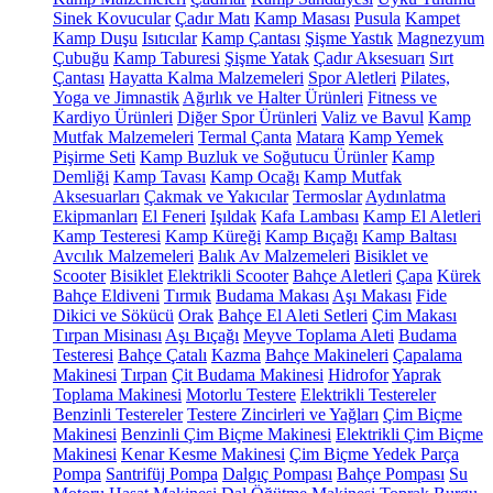
Sinek Kovucular
Çadır Matı
Kamp Masası
Pusula
Kampet
Kamp Duşu
Isıtıcılar
Kamp Çantası
Şişme Yastık
Magnezyum
Çubuğu
Kamp Taburesi
Şişme Yatak
Çadır Aksesuarı
Sırt
Çantası
Hayatta Kalma Malzemeleri
Spor Aletleri
Pilates,
Yoga ve Jimnastik
Ağırlık ve Halter Ürünleri
Fitness ve
Kardiyo Ürünleri
Diğer Spor Ürünleri
Valiz ve Bavul
Kamp
Mutfak Malzemeleri
Termal Çanta
Matara
Kamp Yemek
Pişirme Seti
Kamp Buzluk ve Soğutucu Ürünler
Kamp
Demliği
Kamp Tavası
Kamp Ocağı
Kamp Mutfak
Aksesuarları
Çakmak ve Yakıcılar
Termoslar
Aydınlatma
Ekipmanları
El Feneri
Işıldak
Kafa Lambası
Kamp El Aletleri
Kamp Testeresi
Kamp Küreği
Kamp Bıçağı
Kamp Baltası
Avcılık Malzemeleri
Balık Av Malzemeleri
Bisiklet ve
Scooter
Bisiklet
Elektrikli Scooter
Bahçe Aletleri
Çapa
Kürek
Bahçe Eldiveni
Tırmık
Budama Makası
Aşı Makası
Fide
Dikici ve Sökücü
Orak
Bahçe El Aleti Setleri
Çim Makası
Tırpan Misinası
Aşı Bıçağı
Meyve Toplama Aleti
Budama
Testeresi
Bahçe Çatalı
Kazma
Bahçe Makineleri
Çapalama
Makinesi
Tırpan
Çit Budama Makinesi
Hidrofor
Yaprak
Toplama Makinesi
Motorlu Testere
Elektrikli Testereler
Benzinli Testereler
Testere Zincirleri ve Yağları
Çim Biçme
Makinesi
Benzinli Çim Biçme Makinesi
Elektrikli Çim Biçme
Makinesi
Kenar Kesme Makinesi
Çim Biçme Yedek Parça
Pompa
Santrifüj Pompa
Dalgıç Pompası
Bahçe Pompası
Su