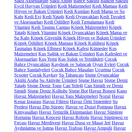
Saksı Aksesuarları
Saksı Altlığı
Bahçe Saksısı
Balkon Saksısı
Evcil Hayvan Ürünleri
Kedi Malzemeleri
Kedi Maması
Kedi
Hijyen ve Bakım Ürünleri
Kedi Kumları
Kedi Mama ve Su
Kabı
Kedi Evi
Kedi Yatağı
Kedi Oyuncakları
Kedi Tuvaleti
ve Aksesuarları
Kedi Ödülleri
Kedi Tırmalaması
Kedi
Vitamini
Kedi Taşıma Çantası
Köpek Malzemeleri
Köpek
Yatağı
Köpek Vitamini
Köpek Oyuncakları
Köpek Mama ve
Su Kabı
Köpek Güvenlik
Köpek Hijyen ve Bakım Ürünleri
Köpek Ödülleri
Köpek Maması
Köpek Kulübesi
Köpek
Tasmaları
Köpek Elbisesi
Köpek Kafesi
Kümesler
Kuş
Malzemeleri
Kuş Sağlık ve Bakım Ürünleri
Kuş Kafesleri ve
Aksesuarları
Kuş Yemi
Kuş Suluk ve Yemlikleri
Çocuk
Bahçe Oyuncakları
Kaydırak ve Salıncak
Oyun Evleri
Çocuk
Bahçe Sandalyeleri
Çocuk Bahçe Masaları
Uçurtma
Çocuk
Scooter
Çocuk Kaykay
Su Tabancası
Şişme Oyuncaklar
Akülü Araba
Su Aktivite Ürünleri
Şişme Havuz
Şişme Deniz
Yatağı
Şişme Deniz Topu
Can Yeleği
Can Simidi ve Deniz
Simidi
Şişme Deniz Kolluğu
Şişme Bot
Havuz Bonesi
Kano
Havuz Malzemeleri
Havuz Yapı Malzemeleri
Nozul
Havuz
Kenar Izgarası
Havuz Filtresi
Havuz Örtü Sistemleri
Su
Perdesi
Havuz Dip Süzgeç
Havuz ve Dozaj Pompası
Havuz
Kimyasalları
Havuz Temizlik Ekipmanları
Havuz Süpürge
Hortumu
Havuz Kepçesi
Havuz Robotu
Havuz Süpürgesi ve
Fırçası
Havuz Merdiveni
Havuz Duşu ve Masaj Jeti
Havuz
Aydınlatma ve Isıtma
Havuz Trafosu
Havuz Ampulü
Havuz