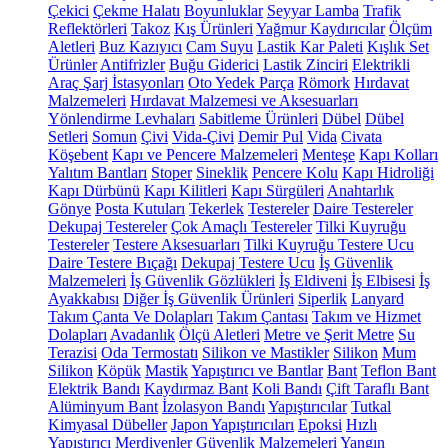
Çekici
Çekme Halatı
Boyunluklar
Seyyar Lamba
Trafik
Reflektörleri
Takoz
Kış Ürünleri
Yağmur Kaydırıcılar
Ölçüm
Aletleri
Buz Kazıyıcı
Cam Suyu
Lastik Kar Paleti
Kışlık Set
Ürünler
Antifrizler
Buğu Giderici
Lastik Zinciri
Elektrikli
Araç Şarj İstasyonları
Oto Yedek Parça
Römork
Hırdavat
Malzemeleri
Hırdavat Malzemesi ve Aksesuarları
Yönlendirme Levhaları
Sabitleme Ürünleri
Dübel
Dübel
Setleri
Somun
Çivi
Vida-Çivi
Demir Pul
Vida
Civata
Köşebent
Kapı ve Pencere Malzemeleri
Menteşe
Kapı Kolları
Yalıtım Bantları
Stoper
Sineklik
Pencere Kolu
Kapı Hidroliği
Kapı Dürbünü
Kapı Kilitleri
Kapı Sürgüleri
Anahtarlık
Gönye
Posta Kutuları
Tekerlek
Testereler
Daire Testereler
Dekupaj Testereler
Çok Amaçlı Testereler
Tilki Kuyruğu
Testereler
Testere Aksesuarları
Tilki Kuyruğu Testere Ucu
Daire Testere Bıçağı
Dekupaj Testere Ucu
İş Güvenlik
Malzemeleri
İş Güvenlik Gözlükleri
İş Eldiveni
İş Elbisesi
İş
Ayakkabısı
Diğer İş Güvenlik Ürünleri
Siperlik
Lanyard
Takım Çanta Ve Dolapları
Takım Çantası
Takım ve Hizmet
Dolapları
Avadanlık
Ölçü Aletleri
Metre ve Şerit Metre
Su
Terazisi
Oda Termostatı
Silikon ve Mastikler
Silikon
Mum
Silikon
Köpük
Mastik
Yapıştırıcı ve Bantlar
Bant
Teflon Bant
Elektrik Bandı
Kaydırmaz Bant
Koli Bandı
Çift Taraflı Bant
Alüminyum Bant
İzolasyon Bandı
Yapıştırıcılar
Tutkal
Kimyasal Dübeller
Japon Yapıştırıcıları
Epoksi
Hızlı
Yapıştırıcı
Merdivenler
Güvenlik Malzemeleri
Yangın