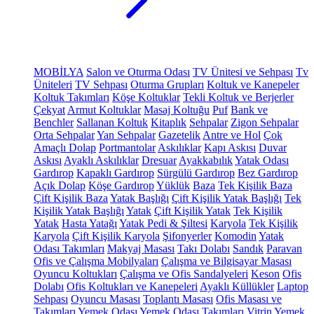
MOBİLYA
Salon ve Oturma Odası
TV Ünitesi ve Sehpası
Tv
Üniteleri
TV Sehpası
Oturma Grupları
Koltuk ve Kanepeler
Koltuk Takımları
Köşe Koltuklar
Tekli Koltuk ve Berjerler
Çekyat
Armut Koltuklar
Masaj Koltuğu
Puf
Bank ve
Benchler
Sallanan Koltuk
Kitaplık
Sehpalar
Zigon Sehpalar
Orta Sehpalar
Yan Sehpalar
Gazetelik
Antre ve Hol
Çok
Amaçlı Dolap
Portmantolar
Askılıklar
Kapı Askısı
Duvar
Askısı
Ayaklı Askılıklar
Dresuar
Ayakkabılık
Yatak Odası
Gardırop
Kapaklı Gardırop
Sürgülü Gardırop
Bez Gardırop
Açık Dolap
Köşe Gardırop
Yüklük
Baza
Tek Kişilik Baza
Çift Kişilik Baza
Yatak Başlığı
Çift Kişilik Yatak Başlığı
Tek
Kişilik Yatak Başlığı
Yatak
Çift Kişilik Yatak
Tek Kişilik
Yatak
Hasta Yatağı
Yatak Pedi & Şiltesi
Karyola
Tek Kişilik
Karyola
Çift Kişilik Karyola
Şifonyerler
Komodin
Yatak
Odası Takımları
Makyaj Masası
Takı Dolabı
Sandık
Paravan
Ofis ve Çalışma Mobilyaları
Çalışma ve Bilgisayar Masası
Oyuncu Koltukları
Çalışma ve Ofis Sandalyeleri
Keson
Ofis
Dolabı
Ofis Koltukları ve Kanepeleri
Ayaklı Küllükler
Laptop
Sehpası
Oyuncu Masası
Toplantı Masası
Ofis Masası ve
Takımları
Yemek Odası
Yemek Odası Takımları
Vitrin
Yemek