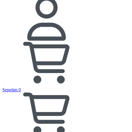
Sepetim
0