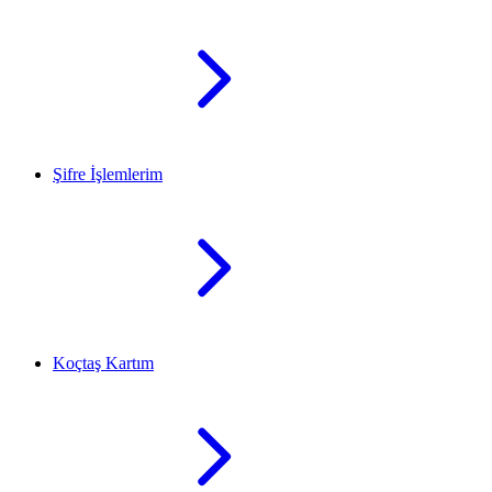
Şifre İşlemlerim
Koçtaş Kartım