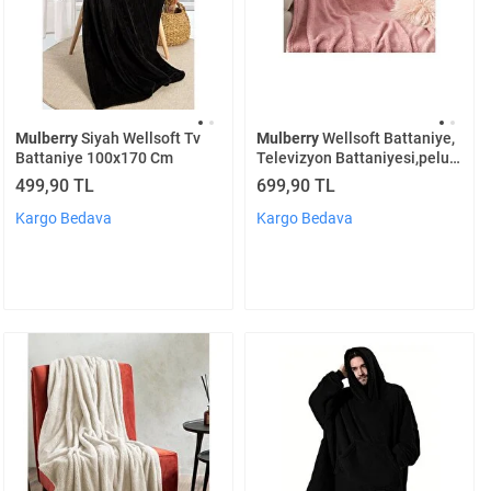
Mulberry
Siyah Wellsoft Tv
Mulberry
Wellsoft Battaniye,
Battaniye 100x170 Cm
Televizyon Battaniyesi,peluş,
Polar Battaniye,çift Kişilik
499,90 TL
699,90 TL
220*230 Gül Kurusu
Kargo Bedava
Kargo Bedava