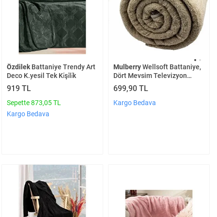
Özdilek
Battaniye Trendy Art
Mulberry
Wellsoft Battaniye,
Deco K.yesil Tek Ki̇şi̇li̇k
Dört Mevsim Televizyon
Battaniyesi, Peluş, Polar
919 TL
699,90 TL
Battaniye, Tek Kişilik,
170*230
Sepette 873,05 TL
Kargo Bedava
Kargo Bedava