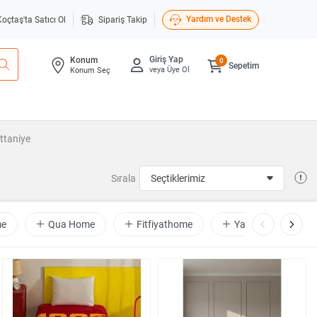
Yardım ve Destek
Koçtaş'ta Satıcı Ol
Sipariş Takip
Giriş Yap
Konum
0
Sepetim
veya Üye Ol
Konum Seç
attaniye
Sırala
me
Qua Home
Fitfiyathome
Yatakmerkezi