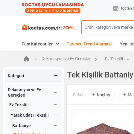
Toptan 
Tüm Kategoriler
Turuncu Trend Alarmı🚨
Yeni Ür
Dekorasyon ve Ev Gereçleri
Ev Tekstili
Tek Kişilik Battani
Kategori
Dekorasyon ve Ev
Satıcı:
Koçtaş
Mul
Gereçleri
Ev Tekstili
Yatak Odası Tekstili
Battaniye