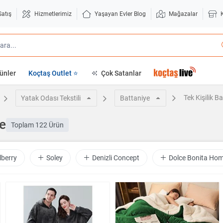
Satış
Hizmetlerimiz
Yaşayan Evler Blog
Mağazalar
ünler
Koçtaş Outlet ⭐
Çok Satanlar
Tek Kişilik B
Yatak Odası Tekstili
Battaniye
ye
Toplam
122 Ürün
berry
Soley
Denizli Concept
Dolce Bonita Ho