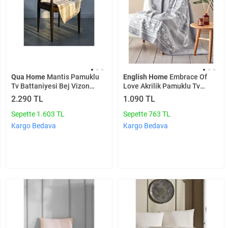
Qua Home
Mantis Pamuklu
English Home
Embrace Of
Tv Battaniyesi Bej Vizon
Love Akrilik Pamuklu Tv
130x170 Cm
Battaniye 130x170 Cm Gri
2.290 TL
1.090 TL
Sepette 1.603 TL
Sepette 763 TL
Kargo Bedava
Kargo Bedava