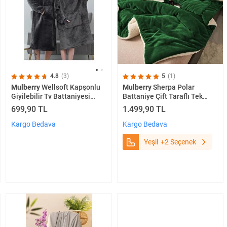
5
(1)
4.8
(3)
Mulberry
Sherpa Polar
Mulberry
Wellsoft Kapşonlu
Battaniye Çift Taraflı Tek
Giyilebilir Tv Battaniyesi
Kişilik 160x220 Cm Yeşil
Unisex Over Size - Antrasit
1.499,90 TL
699,90 TL
Kargo Bedava
Kargo Bedava
Yeşil
+2 Seçenek