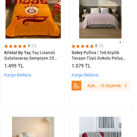
5
(1)
5
(1)
Kristal By Taç
Taç Lisanslı
Soley
Pufina | Tek Kişilik
Galatasaray Sampiyon 25
Tavşan Tüyü Dokulu Peluş
Tek Kişilik Battaniye 2026
Battaniye & Yatak Örtüsü |
1.499 TL
1.079 TL
Yeni Model
150x220 Açık Pudra
Kargo Bedava
Kargo Bedava
Açık
+5 Seçenek
Pudra