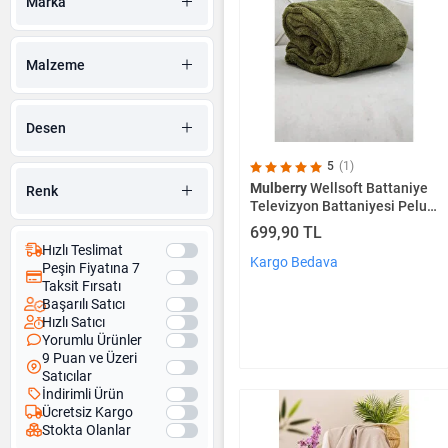
Marka
Malzeme
Desen
5
(1)
Mulberry
Wellsoft Battaniye
Renk
Televizyon Battaniyesi Peluş
Polar Battaniye Tek Kişilik
699,90 TL
170*230 Haki
Hızlı Teslimat
Kargo Bedava
Peşin Fiyatına 7
Taksit Fırsatı
Başarılı Satıcı
Hızlı Satıcı
Yorumlu Ürünler
9 Puan ve Üzeri
Satıcılar
İndirimli Ürün
Ücretsiz Kargo
Stokta Olanlar