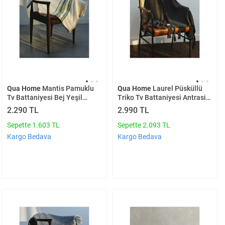
Qua Home
Mantis Pamuklu
Qua Home
Laurel Püsküllü
Tv Battaniyesi Bej Yeşil
Triko Tv Battaniyesi Antrasit
130x170 Cm
130*150 Cm
2.290 TL
2.990 TL
Sepette 1.603 TL
Sepette 2.093 TL
Kargo Bedava
Kargo Bedava