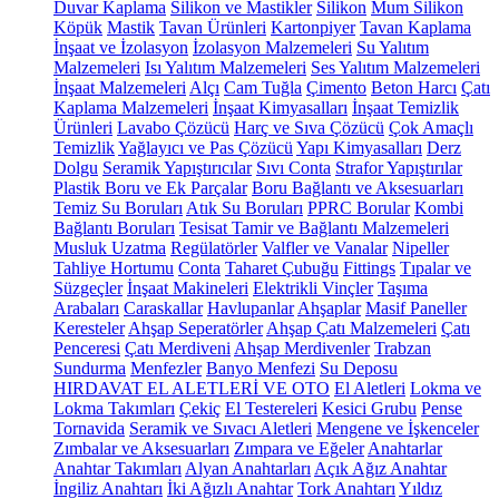
Duvar Kaplama
Silikon ve Mastikler
Silikon
Mum Silikon
Köpük
Mastik
Tavan Ürünleri
Kartonpiyer
Tavan Kaplama
İnşaat ve İzolasyon
İzolasyon Malzemeleri
Su Yalıtım
Malzemeleri
Isı Yalıtım Malzemeleri
Ses Yalıtım Malzemeleri
İnşaat Malzemeleri
Alçı
Cam Tuğla
Çimento
Beton Harcı
Çatı
Kaplama Malzemeleri
İnşaat Kimyasalları
İnşaat Temizlik
Ürünleri
Lavabo Çözücü
Harç ve Sıva Çözücü
Çok Amaçlı
Temizlik
Yağlayıcı ve Pas Çözücü
Yapı Kimyasalları
Derz
Dolgu
Seramik Yapıştırıcılar
Sıvı Conta
Strafor Yapıştırılar
Plastik Boru ve Ek Parçalar
Boru Bağlantı ve Aksesuarları
Temiz Su Boruları
Atık Su Boruları
PPRC Borular
Kombi
Bağlantı Boruları
Tesisat Tamir ve Bağlantı Malzemeleri
Musluk Uzatma
Regülatörler
Valfler ve Vanalar
Nipeller
Tahliye Hortumu
Conta
Taharet Çubuğu
Fittings
Tıpalar ve
Süzgeçler
İnşaat Makineleri
Elektrikli Vinçler
Taşıma
Arabaları
Caraskallar
Havlupanlar
Ahşaplar
Masif Paneller
Keresteler
Ahşap Seperatörler
Ahşap Çatı Malzemeleri
Çatı
Penceresi
Çatı Merdiveni
Ahşap Merdivenler
Trabzan
Sundurma
Menfezler
Banyo Menfezi
Su Deposu
HIRDAVAT EL ALETLERİ VE OTO
El Aletleri
Lokma ve
Lokma Takımları
Çekiç
El Testereleri
Kesici Grubu
Pense
Tornavida
Seramik ve Sıvacı Aletleri
Mengene ve İşkenceler
Zımbalar ve Aksesuarları
Zımpara ve Eğeler
Anahtarlar
Anahtar Takımları
Alyan Anahtarları
Açık Ağız Anahtar
İngiliz Anahtarı
İki Ağızlı Anahtar
Tork Anahtarı
Yıldız