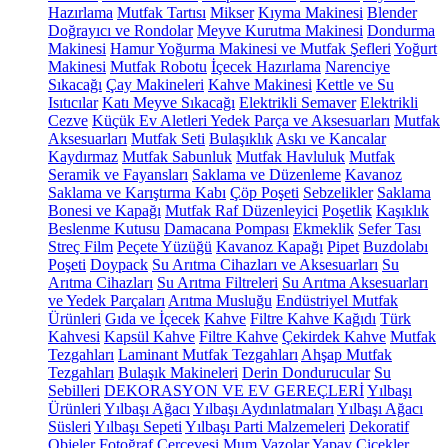
Hazırlama
Mutfak Tartısı
Mikser
Kıyma Makinesi
Blender
Doğrayıcı ve Rondolar
Meyve Kurutma Makinesi
Dondurma
Makinesi
Hamur Yoğurma Makinesi ve Mutfak Şefleri
Yoğurt
Makinesi
Mutfak Robotu
İçecek Hazırlama
Narenciye
Sıkacağı
Çay Makineleri
Kahve Makinesi
Kettle ve Su
Isıtıcılar
Katı Meyve Sıkacağı
Elektrikli Semaver
Elektrikli
Cezve
Küçük Ev Aletleri Yedek Parça ve Aksesuarları
Mutfak
Aksesuarları
Mutfak Seti
Bulaşıklık
Askı ve Kancalar
Kaydırmaz
Mutfak Sabunluk
Mutfak Havluluk
Mutfak
Seramik ve Fayansları
Saklama ve Düzenleme
Kavanoz
Saklama ve Karıştırma Kabı
Çöp Poşeti
Sebzelikler
Saklama
Bonesi ve Kapağı
Mutfak Raf Düzenleyici
Poşetlik
Kaşıklık
Beslenme Kutusu
Damacana Pompası
Ekmeklik
Sefer Tası
Streç Film
Peçete Yüzüğü
Kavanoz Kapağı
Pipet
Buzdolabı
Poşeti
Doypack
Su Arıtma Cihazları ve Aksesuarları
Su
Arıtma Cihazları
Su Arıtma Filtreleri
Su Arıtma Aksesuarları
ve Yedek Parçaları
Arıtma Musluğu
Endüstriyel Mutfak
Ürünleri
Gıda ve İçecek
Kahve
Filtre Kahve Kağıdı
Türk
Kahvesi
Kapsül Kahve
Filtre Kahve
Çekirdek Kahve
Mutfak
Tezgahları
Laminant Mutfak Tezgahları
Ahşap Mutfak
Tezgahları
Bulaşık Makineleri
Derin Dondurucular
Su
Sebilleri
DEKORASYON VE EV GEREÇLERİ
Yılbaşı
Ürünleri
Yılbaşı Ağacı
Yılbaşı Aydınlatmaları
Yılbaşı Ağacı
Süsleri
Yılbaşı Sepeti
Yılbaşı Parti Malzemeleri
Dekoratif
Objeler
Fotoğraf Çerçevesi
Mum
Vazolar
Yapay Çiçekler