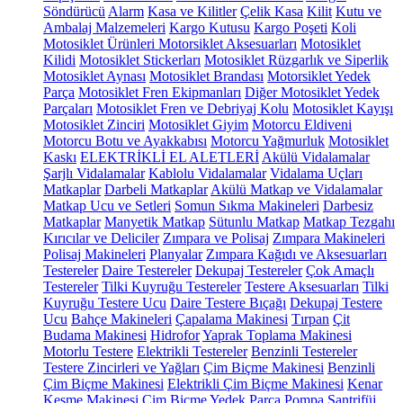
Söndürücü
Alarm
Kasa ve Kilitler
Çelik Kasa
Kilit
Kutu ve
Ambalaj Malzemeleri
Kargo Kutusu
Kargo Poşeti
Koli
Motosiklet Ürünleri
Motorsiklet Aksesuarları
Motosiklet
Kilidi
Motosiklet Stickerları
Motosiklet Rüzgarlık ve Siperlik
Motosiklet Aynası
Motosiklet Brandası
Motorsiklet Yedek
Parça
Motosiklet Fren Ekipmanları
Diğer Motosiklet Yedek
Parçaları
Motosiklet Fren ve Debriyaj Kolu
Motosiklet Kayışı
Motosiklet Zinciri
Motosiklet Giyim
Motorcu Eldiveni
Motorcu Botu ve Ayakkabısı
Motorcu Yağmurluk
Motosiklet
Kaskı
ELEKTRİKLİ EL ALETLERİ
Akülü Vidalamalar
Şarjlı Vidalamalar
Kablolu Vidalamalar
Vidalama Uçları
Matkaplar
Darbeli Matkaplar
Akülü Matkap ve Vidalamalar
Matkap Ucu ve Setleri
Somun Sıkma Makineleri
Darbesiz
Matkaplar
Manyetik Matkap
Sütunlu Matkap
Matkap Tezgahı
Kırıcılar ve Deliciler
Zımpara ve Polisaj
Zımpara Makineleri
Polisaj Makineleri
Planyalar
Zımpara Kağıdı ve Aksesuarları
Testereler
Daire Testereler
Dekupaj Testereler
Çok Amaçlı
Testereler
Tilki Kuyruğu Testereler
Testere Aksesuarları
Tilki
Kuyruğu Testere Ucu
Daire Testere Bıçağı
Dekupaj Testere
Ucu
Bahçe Makineleri
Çapalama Makinesi
Tırpan
Çit
Budama Makinesi
Hidrofor
Yaprak Toplama Makinesi
Motorlu Testere
Elektrikli Testereler
Benzinli Testereler
Testere Zincirleri ve Yağları
Çim Biçme Makinesi
Benzinli
Çim Biçme Makinesi
Elektrikli Çim Biçme Makinesi
Kenar
Kesme Makinesi
Çim Biçme Yedek Parça
Pompa
Santrifüj