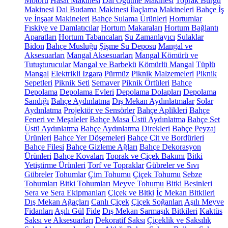
Motoru
Hasat Makinesi
Dal Öğütme Makinesi
Toprak Burgu
Makinesi
Dal Budama Makinesi
İlaçlama Makineleri
Bahçe İş
ve İnşaat Makineleri
Bahçe Sulama Ürünleri
Hortumlar
Fıskiye ve Damlatıcılar
Hortum Makaraları
Hortum Bağlantı
Aparatları
Hortum Tabancaları
Su Zamanlayıcı
Sulaklar
Bidon
Bahçe Musluğu
Şişme Su Deposu
Mangal ve
Aksesuarları
Mangal Aksesuarları
Mangal Kömürü ve
Tutuşturucular
Mangal ve Barbekü
Kömürlü Mangal
Tüplü
Mangal
Elektrikli Izgara
Pürmüz
Piknik Malzemeleri
Piknik
Sepetleri
Piknik Seti
Semaver
Piknik Örtüleri
Bahçe
Depolama
Depolama Evleri
Depolama Dolapları
Depolama
Sandığı
Bahçe Aydınlatma
Dış Mekan Aydınlatmalar
Solar
Aydınlatma
Projektör ve Sensörler
Bahçe Aplikleri
Bahçe
Feneri ve Meşaleler
Bahçe Masa Üstü Aydınlatma
Bahçe Set
Üstü Aydınlatma
Bahçe Aydınlatma Direkleri
Bahçe Peyzaj
Ürünleri
Bahçe Yer Döşemeleri
Bahçe Çit ve Bordürleri
Bahçe Filesi
Bahçe Gizleme Ağları
Bahçe Dekorasyon
Ürünleri
Bahçe Kovaları
Toprak ve Çiçek Bakımı
Bitki
Yetiştirme Ürünleri
Torf ve Topraklar
Gübreler ve Sıvı
Gübreler
Tohumlar
Çim Tohumu
Çiçek Tohumu
Sebze
Tohumları
Bitki Tohumları
Meyve Tohumu
Bitki Besinleri
Sera ve Sera Ekipmanları
Çiçek ve Bitki
İç Mekan Bitkileri
Dış Mekan Ağaçları
Canlı Çiçek
Çiçek Soğanları
Aşılı Meyve
Fidanları
Aşılı Gül
Fide
Dış Mekan Sarmaşık Bitkileri
Kaktüs
Saksı ve Aksesuarları
Dekoratif Saksı
Çiçeklik ve Saksılık