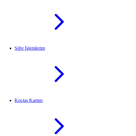
Şifre İşlemlerim
Koçtaş Kartım