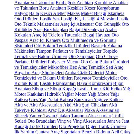
Anahtar ve Takımları
Kurbağcık Anahtarı
Kombine Anahtar
ve Takımları
Boru Anahtarı
Keskiler
Keser
Kargaburun
Balyoz
Balta
Kesici Aletler
Makas
Maket Bıçağı
Iskarpela
Oto Ürünleri
Lastik
Yaz Lastiği
Kış Lastiği
4 Mevsim Lastik
Oto Teknik Malzemeler
Araç İçi Aksesuar
Oto Güneşlik
Oto
Küllükler
Araç Buzdolapları
Bagaj Düzenleyici
Araba
Kokuları
Araç İçi Telefon Tutucular
Bagaj Havuzu
Oto
Paspası
Araç İçi Kamera
Oto Multimedya ve Görüntü
Sistemleri
Oto Bakım Temizlik Ürünleri
Basınçlı Yıkama
Makineleri
Tampon Parlatıcı ve Temizleyiciler
Torpido
Temizlik ve Bakım Ürünleri
Oto Şampuan
Oto Cila ve
Parlatıcı Ürünleri
Polyester Macun
Oto Cam Bakım Ürünleri
ve Temizleyiciler
Mikrofiber Bez
Araç Temizlik Seti
Araç
Boyaları
Araç Süpürgeleri
Araba Çizik Giderici
Motor
Temizleyici ve Bakım Ürünleri
Radyatör Temizleyiciler
Oto
Koltuk Kılıfı
Lastik Ekipmanları
Hava Kompresörü
Bijon
Anahtarı
Sibop ve Sibop Kapağı
Lastik Tamir Kiti
Kriko
Yağ
Motor Katkıları
Hidrolik Yağlar
Motor Yağı
Motor Yağı
Katkısı
Gres Yağı
Yakıt Katkısı
Şanzıman Yağı ve Katkısı
Akü ve Akü Aksesuarları
Akü
Akü Şarj Cihazları
Akü
Takviye Kablosu
Araç Dış Aksesuar
Plaka Aksesuarları
Silecek
Yan ve Tavan Çıtaları
Tampon Aksesuarları
Trafik
Setleri
Oto Brandaları
Vinç ve Vinç Aksesuarları
Jant ve Jant
Kapağı
Trafik Ürünleri
Oto Projektör
Diğer Trafik Ürünleri
İlk Yardım Çantası
Araç Sigortaları
Benzin Bidonu
Acil Çıkış