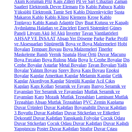
Akım Korumalı Priz
Kapı Zilleri
Pil ve Şarj Cihazları
Zaman
Saatleri
Elektronik Devre Elemanı
Fiş
Kablo Pabucu
Kablo
Yüksüğü
Elektronik Tamir Seti
Kablo Düzenleyiciler
Susta
Makaron Kablo
Kablo Klipsi
Klemens
Kroşe
Kablo
Toplayıcı
Kablo Kanalı
Adaptör
Duy
Buat Kutusu ve Kapağı
Aydınlatma Halatları ve Zincirleri
Enerji Sistemleri
Güneş
Paneli
Lityum Akü
Jel Akü
İnverter
Tavan Vantilatörleri
AHŞAP VE İNŞAAT
Ahşap Yer Döşeme
Parke
Parke Profil
ve Aksesuarları
Süpürgelik
Boya ve Boya Malzemeleri
Hobi
Boyaları
Tempare Boyası
Boya Malzemeleri
Tinerler
Maskeleme Bandı
Vernik
Spatula
Hışır Örtü
Duvar Macunu
Boya Fırçaları
Boya Rulosu
Mala
Boya
İç Cephe Boyalar
Dış
Cephe Boyalar
Astarlar
Metal Boyaları
Tavan Boyaları
Yağlı
Boyalar
Yalıtım Boyası
Sprey Boya
Kapı Boyası
Epoksi
Boyalar
Kapılar
Amerikan Kapılar
Melamin Kapılar
Çelik
Kapılar
Akordiyon Kapılar
Sürgülü Kapılar
Acil Çıkış
Kapıları
Kapı Kolları
Seramik ve Fayans
Banyo Seramik ve
Fayansları
Yer Seramik ve Fayansları
Mutfak Seramik ve
Fayansları
Karo
Mozaik
Mutfak Tezgahları
Laminant Mutfak
Tezgahları
Ahşap Mutfak Tezgahları
PVC Zemin Kaplama
Duvar Ürünleri
Duvar Kağıtları
Boyanabilir Duvar Kağıtları
3 Boyutlu Duvar Kağıtları
Duvar Stickerları ve Etiketleri
Dekoratif Duvar Kağıtları
Yapışkanlı Folyolar
Çocuk Odası
Duvar Stickerları
Çocuk Odası Duvar Kağıtları
Duvar Kağıdı
Yapıştırıcısı
Poster Duvar Kağıtları
Strafor
Duvar Çıtası