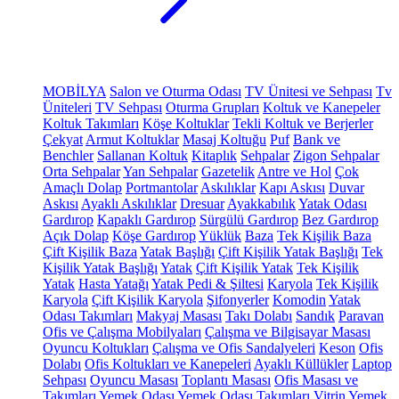
MOBİLYA
Salon ve Oturma Odası
TV Ünitesi ve Sehpası
Tv
Üniteleri
TV Sehpası
Oturma Grupları
Koltuk ve Kanepeler
Koltuk Takımları
Köşe Koltuklar
Tekli Koltuk ve Berjerler
Çekyat
Armut Koltuklar
Masaj Koltuğu
Puf
Bank ve
Benchler
Sallanan Koltuk
Kitaplık
Sehpalar
Zigon Sehpalar
Orta Sehpalar
Yan Sehpalar
Gazetelik
Antre ve Hol
Çok
Amaçlı Dolap
Portmantolar
Askılıklar
Kapı Askısı
Duvar
Askısı
Ayaklı Askılıklar
Dresuar
Ayakkabılık
Yatak Odası
Gardırop
Kapaklı Gardırop
Sürgülü Gardırop
Bez Gardırop
Açık Dolap
Köşe Gardırop
Yüklük
Baza
Tek Kişilik Baza
Çift Kişilik Baza
Yatak Başlığı
Çift Kişilik Yatak Başlığı
Tek
Kişilik Yatak Başlığı
Yatak
Çift Kişilik Yatak
Tek Kişilik
Yatak
Hasta Yatağı
Yatak Pedi & Şiltesi
Karyola
Tek Kişilik
Karyola
Çift Kişilik Karyola
Şifonyerler
Komodin
Yatak
Odası Takımları
Makyaj Masası
Takı Dolabı
Sandık
Paravan
Ofis ve Çalışma Mobilyaları
Çalışma ve Bilgisayar Masası
Oyuncu Koltukları
Çalışma ve Ofis Sandalyeleri
Keson
Ofis
Dolabı
Ofis Koltukları ve Kanepeleri
Ayaklı Küllükler
Laptop
Sehpası
Oyuncu Masası
Toplantı Masası
Ofis Masası ve
Takımları
Yemek Odası
Yemek Odası Takımları
Vitrin
Yemek