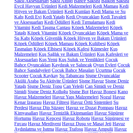
Saksı Aksesuarları
Saksı Altlığı
Bahçe Saksısı
Balkon Saksısı
Evcil Hayvan Ürünleri
Kedi Malzemeleri
Kedi Maması
Kedi
Hijyen ve Bakım Ürünleri
Kedi Kumları
Kedi Mama ve Su
Kabı
Kedi Evi
Kedi Yatağı
Kedi Oyuncakları
Kedi Tuvaleti
ve Aksesuarları
Kedi Ödülleri
Kedi Tırmalaması
Kedi
Vitamini
Kedi Taşıma Çantası
Köpek Malzemeleri
Köpek
Yatağı
Köpek Vitamini
Köpek Oyuncakları
Köpek Mama ve
Su Kabı
Köpek Güvenlik
Köpek Hijyen ve Bakım Ürünleri
Köpek Ödülleri
Köpek Maması
Köpek Kulübesi
Köpek
Tasmaları
Köpek Elbisesi
Köpek Kafesi
Kümesler
Kuş
Malzemeleri
Kuş Sağlık ve Bakım Ürünleri
Kuş Kafesleri ve
Aksesuarları
Kuş Yemi
Kuş Suluk ve Yemlikleri
Çocuk
Bahçe Oyuncakları
Kaydırak ve Salıncak
Oyun Evleri
Çocuk
Bahçe Sandalyeleri
Çocuk Bahçe Masaları
Uçurtma
Çocuk
Scooter
Çocuk Kaykay
Su Tabancası
Şişme Oyuncaklar
Akülü Araba
Su Aktivite Ürünleri
Şişme Havuz
Şişme Deniz
Yatağı
Şişme Deniz Topu
Can Yeleği
Can Simidi ve Deniz
Simidi
Şişme Deniz Kolluğu
Şişme Bot
Havuz Bonesi
Kano
Havuz Malzemeleri
Havuz Yapı Malzemeleri
Nozul
Havuz
Kenar Izgarası
Havuz Filtresi
Havuz Örtü Sistemleri
Su
Perdesi
Havuz Dip Süzgeç
Havuz ve Dozaj Pompası
Havuz
Kimyasalları
Havuz Temizlik Ekipmanları
Havuz Süpürge
Hortumu
Havuz Kepçesi
Havuz Robotu
Havuz Süpürgesi ve
Fırçası
Havuz Merdiveni
Havuz Duşu ve Masaj Jeti
Havuz
Aydınlatma ve Isıtma
Havuz Trafosu
Havuz Ampulü
Havuz