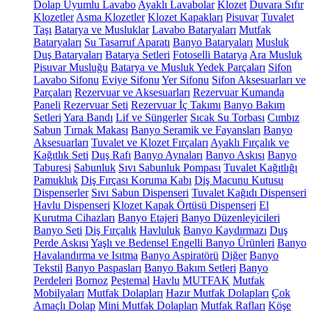
Dolap Uyumlu Lavabo
Ayaklı Lavabolar
Klozet
Duvara Sıfır
Klozetler
Asma Klozetler
Klozet Kapakları
Pisuvar
Tuvalet
Taşı
Batarya ve Musluklar
Lavabo Bataryaları
Mutfak
Bataryaları
Su Tasarruf Aparatı
Banyo Bataryaları
Musluk
Duş Bataryaları
Batarya Setleri
Fotoselli Batarya
Ara Musluk
Pisuvar Musluğu
Batarya ve Musluk Yedek Parçaları
Sifon
Lavabo Sifonu
Eviye Sifonu
Yer Sifonu
Sifon Aksesuarları ve
Parçaları
Rezervuar ve Aksesuarları
Rezervuar Kumanda
Paneli
Rezervuar Seti
Rezervuar İç Takımı
Banyo Bakım
Setleri
Yara Bandı
Lif ve Süngerler
Sıcak Su Torbası
Cımbız
Sabun
Tırnak Makası
Banyo Seramik ve Fayansları
Banyo
Aksesuarları
Tuvalet ve Klozet Fırçaları
Ayaklı Fırçalık ve
Kağıtlık Seti
Duş Rafı
Banyo Aynaları
Banyo Askısı
Banyo
Taburesi
Sabunluk
Sıvı Sabunluk Pompası
Tuvalet Kağıtlığı
Pamukluk
Diş Fırçası Koruma Kabı
Diş Macunu Kutusu
Dispenserler
Sıvı Sabun Dispenseri
Tuvalet Kağıdı Dispenseri
Havlu Dispenseri
Klozet Kapak Örtüsü Dispenseri
El
Kurutma Cihazları
Banyo Etajeri
Banyo Düzenleyicileri
Banyo Seti
Diş Fırçalık
Havluluk
Banyo Kaydırmazı
Duş
Perde Askısı
Yaşlı ve Bedensel Engelli Banyo Ürünleri
Banyo
Havalandırma ve Isıtma
Banyo Aspiratörü
Diğer
Banyo
Tekstil
Banyo Paspasları
Banyo Bakım Setleri
Banyo
Perdeleri
Bornoz
Peştemal
Havlu
MUTFAK
Mutfak
Mobilyaları
Mutfak Dolapları
Hazır Mutfak Dolapları
Çok
Amaçlı Dolap
Mini Mutfak Dolapları
Mutfak Rafları
Köşe