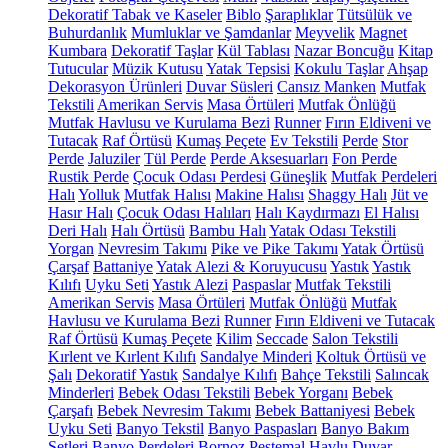
Dekoratif Tabak ve Kaseler
Biblo
Şaraplıklar
Tütsülük ve
Buhurdanlık
Mumluklar ve Şamdanlar
Meyvelik
Magnet
Kumbara
Dekoratif Taşlar
Kül Tablası
Nazar Boncuğu
Kitap
Tutucular
Müzik Kutusu
Yatak Tepsisi
Kokulu Taşlar
Ahşap
Dekorasyon Ürünleri
Duvar Süsleri
Cansız Manken
Mutfak
Tekstili
Amerikan Servis
Masa Örtüleri
Mutfak Önlüğü
Mutfak Havlusu ve Kurulama Bezi
Runner
Fırın Eldiveni ve
Tutacak
Raf Örtüsü
Kumaş Peçete
Ev Tekstili
Perde
Stor
Perde
Jaluziler
Tül Perde
Perde Aksesuarları
Fon Perde
Rustik Perde
Çocuk Odası Perdesi
Güneşlik
Mutfak Perdeleri
Halı
Yolluk
Mutfak Halısı
Makine Halısı
Shaggy Halı
Jüt ve
Hasır Halı
Çocuk Odası Halıları
Halı Kaydırmazı
El Halısı
Deri Halı
Halı Örtüsü
Bambu Halı
Yatak Odası Tekstili
Yorgan
Nevresim Takımı
Pike ve Pike Takımı
Yatak Örtüsü
Çarşaf
Battaniye
Yatak Alezi & Koruyucusu
Yastık
Yastık
Kılıfı
Uyku Seti
Yastık Alezi
Paspaslar
Mutfak Tekstili
Amerikan Servis
Masa Örtüleri
Mutfak Önlüğü
Mutfak
Havlusu ve Kurulama Bezi
Runner
Fırın Eldiveni ve Tutacak
Raf Örtüsü
Kumaş Peçete
Kilim
Seccade
Salon Tekstili
Kırlent ve Kırlent Kılıfı
Sandalye Minderi
Koltuk Örtüsü ve
Şalı
Dekoratif Yastık
Sandalye Kılıfı
Bahçe Tekstili
Salıncak
Minderleri
Bebek Odası Tekstili
Bebek Yorganı
Bebek
Çarşafı
Bebek Nevresim Takımı
Bebek Battaniyesi
Bebek
Uyku Seti
Banyo Tekstil
Banyo Paspasları
Banyo Bakım
Setleri
Banyo Perdeleri
Bornoz
Peştemal
Havlu
Duvar