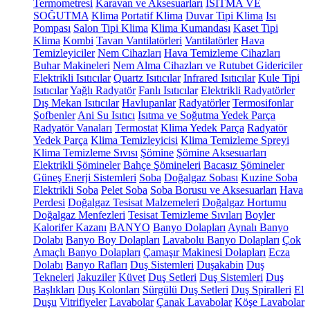
Termometresi
Karavan ve Aksesuarları
ISITMA VE
SOĞUTMA
Klima
Portatif Klima
Duvar Tipi Klima
Isı
Pompası
Salon Tipi Klima
Klima Kumandası
Kaset Tipi
Klima
Kombi
Tavan Vantilatörleri
Vantilatörler
Hava
Temizleyiciler
Nem Cihazları
Hava Temizleme Cihazları
Buhar Makineleri
Nem Alma Cihazları ve Rutubet Gidericiler
Elektrikli Isıtıcılar
Quartz Isıtıcılar
Infrared Isıtıcılar
Kule Tipi
Isıtıcılar
Yağlı Radyatör
Fanlı Isıtıcılar
Elektrikli Radyatörler
Dış Mekan Isıtıcılar
Havlupanlar
Radyatörler
Termosifonlar
Şofbenler
Ani Su Isıtıcı
Isıtma ve Soğutma Yedek Parça
Radyatör Vanaları
Termostat
Klima Yedek Parça
Radyatör
Yedek Parça
Klima Temizleyicisi
Klima Temizleme Spreyi
Klima Temizleme Sıvısı
Şömine
Şömine Aksesuarları
Elektrikli Şömineler
Bahçe Şömineleri
Bacasız Şömineler
Güneş Enerji Sistemleri
Soba
Doğalgaz Sobası
Kuzine Soba
Elektrikli Soba
Pelet Soba
Soba Borusu ve Aksesuarları
Hava
Perdesi
Doğalgaz Tesisat Malzemeleri
Doğalgaz Hortumu
Doğalgaz Menfezleri
Tesisat Temizleme Sıvıları
Boyler
Kalorifer Kazanı
BANYO
Banyo Dolapları
Aynalı Banyo
Dolabı
Banyo Boy Dolapları
Lavabolu Banyo Dolapları
Çok
Amaçlı Banyo Dolapları
Çamaşır Makinesi Dolapları
Ecza
Dolabı
Banyo Rafları
Duş Sistemleri
Duşakabin
Duş
Tekneleri
Jakuziler
Küvet
Duş Setleri
Duş Sistemleri
Duş
Başlıkları
Duş Kolonları
Sürgülü Duş Setleri
Duş Spiralleri
El
Duşu
Vitrifiyeler
Lavabolar
Çanak Lavabolar
Köşe Lavabolar