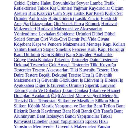
Çekici
Çekme Halatı
Boyunluklar
Seyyar Lamba
Trafik
Reflektörleri
Takoz
Kış Ürünleri
Yağmur Kaydırıcılar
Ölçüm
Aletleri
Buz Kazıyıcı
Cam Suyu
Lastik Kar Paleti
Kışlık Set
Ürünler
Antifrizler
Buğu Giderici
Lastik Zinciri
Elektrikli
Araç Şarj İstasyonları
Oto Yedek Parça
Römork
Hırdavat
Malzemeleri
Hırdavat Malzemesi ve Aksesuarları
Yönlendirme Levhaları
Sabitleme Ürünleri
Dübel
Dübel
Setleri
Somun
Çivi
Vida-Çivi
Demir Pul
Vida
Civata
Köşebent
Kapı ve Pencere Malzemeleri
Menteşe
Kapı Kolları
Yalıtım Bantları
Stoper
Sineklik
Pencere Kolu
Kapı Hidroliği
Kapı Dürbünü
Kapı Kilitleri
Kapı Sürgüleri
Anahtarlık
Gönye
Posta Kutuları
Tekerlek
Testereler
Daire Testereler
Dekupaj Testereler
Çok Amaçlı Testereler
Tilki Kuyruğu
Testereler
Testere Aksesuarları
Tilki Kuyruğu Testere Ucu
Daire Testere Bıçağı
Dekupaj Testere Ucu
İş Güvenlik
Malzemeleri
İş Güvenlik Gözlükleri
İş Eldiveni
İş Elbisesi
İş
Ayakkabısı
Diğer İş Güvenlik Ürünleri
Siperlik
Lanyard
Takım Çanta Ve Dolapları
Takım Çantası
Takım ve Hizmet
Dolapları
Avadanlık
Ölçü Aletleri
Metre ve Şerit Metre
Su
Terazisi
Oda Termostatı
Silikon ve Mastikler
Silikon
Mum
Silikon
Köpük
Mastik
Yapıştırıcı ve Bantlar
Bant
Teflon Bant
Elektrik Bandı
Kaydırmaz Bant
Koli Bandı
Çift Taraflı Bant
Alüminyum Bant
İzolasyon Bandı
Yapıştırıcılar
Tutkal
Kimyasal Dübeller
Japon Yapıştırıcıları
Epoksi
Hızlı
Yapıştırıcı
Merdivenler
Güvenlik Malzemeleri
Yangın