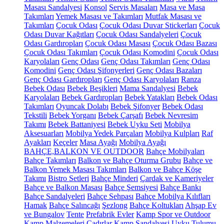
Masası Sandalyesi
Konsol
Servis Masaları
Masa ve Masa
Takımları
Yemek Masası ve Takımları
Mutfak Masası ve
Takımları
Çocuk Odası
Çocuk Odası Duvar Stickerları
Çocuk
Odası Duvar Kağıtları
Çocuk Odası Sandalyeleri
Çocuk
Odası Gardıropları
Çocuk Odası Masası
Çocuk Odası Bazası
Çocuk Odası Takımları
Çocuk Odası Komodini
Çocuk Odası
Karyolaları
Genç Odası
Genç Odası Takımları
Genç Odası
Komodini
Genç Odası Şifonyerleri
Genç Odası Bazaları
Genç Odası Gardıropları
Genç Odası Karyolaları
Ranza
Bebek Odası
Bebek Beşikleri
Mama Sandalyesi
Bebek
Karyolaları
Bebek Gardıropları
Bebek Yatakları
Bebek Odası
Takımları
Oyuncak Dolabı
Bebek Şifonyer
Bebek Odası
Tekstili
Bebek Yorganı
Bebek Çarşafı
Bebek Nevresim
Takımı
Bebek Battaniyesi
Bebek Uyku Seti
Mobilya
Aksesuarları
Mobilya Yedek Parçaları
Mobilya Kulpları
Raf
Ayakları
Keçeler
Masa Ayağı
Mobilya Ayağı
BAHÇE,BALKON VE OUTDOOR
Bahçe Mobilyaları
Bahçe Takımları
Balkon ve Bahçe Oturma Grubu
Bahçe ve
Balkon Yemek Masası Takımları
Balkon ve Bahçe Köşe
Takımı
Bistro Setleri
Bahçe Minderi
Çardak ve Kameriyeler
Bahçe ve Balkon Masası
Bahçe Şemsiyesi
Bahçe Bankı
Bahçe Sandalyeleri
Bahçe Sehpası
Bahçe Mobilya Kılıfları
Hamak
Bahçe Salıncağı
Şezlong
Bahçe Koltukları
Ahşap Ev
ve Bungalov
Tente
Prefabrik Evler
Kamp Spor ve Outdoor
Kamp Malzemeleri
Çadırlar
Kamp Sandalyesi
Uyku Tulumu