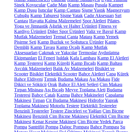
Sinek Kovucular
Çadır Matı
Kamp Masası
Pusula
Kampet
Kamp Duşu
Isıtıcılar
Kamp Çantası
Şişme Yastık
Magnezyum
Çubuğu
Kamp Taburesi
Şişme Yatak
Çadır Aksesuarı
Sırt
Çantası
Hayatta Kalma Malzemeleri
Spor Aletleri
Pilates,
Yoga ve Jimnastik
Ağırlık ve Halter Ürünleri
Fitness ve
Kardiyo Ürünleri
Diğer Spor Ürünleri
Valiz ve Bavul
Kamp
Mutfak Malzemeleri
Termal Çanta
Matara
Kamp Yemek
Pişirme Seti
Kamp Buzluk ve Soğutucu Ürünler
Kamp
Demliği
Kamp Tavası
Kamp Ocağı
Kamp Mutfak
Aksesuarları
Çakmak ve Yakıcılar
Termoslar
Aydınlatma
Ekipmanları
El Feneri
Işıldak
Kafa Lambası
Kamp El Aletleri
Kamp Testeresi
Kamp Küreği
Kamp Bıçağı
Kamp Baltası
Avcılık Malzemeleri
Balık Av Malzemeleri
Bisiklet ve
Scooter
Bisiklet
Elektrikli Scooter
Bahçe Aletleri
Çapa
Kürek
Bahçe Eldiveni
Tırmık
Budama Makası
Aşı Makası
Fide
Dikici ve Sökücü
Orak
Bahçe El Aleti Setleri
Çim Makası
Tırpan Misinası
Aşı Bıçağı
Meyve Toplama Aleti
Budama
Testeresi
Bahçe Çatalı
Kazma
Bahçe Makineleri
Çapalama
Makinesi
Tırpan
Çit Budama Makinesi
Hidrofor
Yaprak
Toplama Makinesi
Motorlu Testere
Elektrikli Testereler
Benzinli Testereler
Testere Zincirleri ve Yağları
Çim Biçme
Makinesi
Benzinli Çim Biçme Makinesi
Elektrikli Çim Biçme
Makinesi
Kenar Kesme Makinesi
Çim Biçme Yedek Parça
Pompa
Santrifüj Pompa
Dalgıç Pompası
Bahçe Pompası
Su