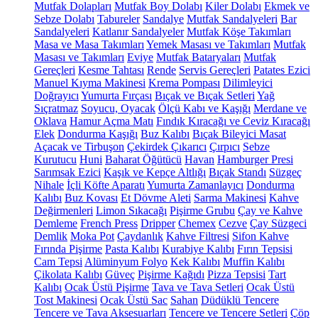
Mutfak Dolapları
Mutfak Boy Dolabı
Kiler Dolabı
Ekmek ve
Sebze Dolabı
Tabureler
Sandalye
Mutfak Sandalyeleri
Bar
Sandalyeleri
Katlanır Sandalyeler
Mutfak Köşe Takımları
Masa ve Masa Takımları
Yemek Masası ve Takımları
Mutfak
Masası ve Takımları
Eviye
Mutfak Bataryaları
Mutfak
Gereçleri
Kesme Tahtası
Rende
Servis Gereçleri
Patates Ezici
Manuel Kıyma Makinesi
Krema Pompası
Dilimleyici
Doğrayıcı
Yumurta Fırçası
Bıçak ve Bıçak Setleri
Yağ
Sıçratmaz
Soyucu, Oyacak
Ölçü Kabı ve Kaşığı
Merdane ve
Oklava
Hamur Açma Matı
Fındık Kıracağı ve Ceviz Kıracağı
Elek
Dondurma Kaşığı
Buz Kalıbı
Bıçak Bileyici Masat
Açacak ve Tirbuşon
Çekirdek Çıkarıcı
Çırpıcı
Sebze
Kurutucu
Huni
Baharat Öğütücü
Havan
Hamburger Presi
Sarımsak Ezici
Kaşık ve Kepçe Altlığı
Bıçak Standı
Süzgeç
Nihale
İçli Köfte Aparatı
Yumurta Zamanlayıcı
Dondurma
Kalıbı
Buz Kovası
Et Dövme Aleti
Sarma Makinesi
Kahve
Değirmenleri
Limon Sıkacağı
Pişirme Grubu
Çay ve Kahve
Demleme
French Press
Dripper
Chemex
Cezve
Çay Süzgeci
Demlik
Moka Pot
Çaydanlık
Kahve Filtresi
Sifon Kahve
Fırında Pişirme
Pasta Kalıbı
Kurabiye Kalıbı
Fırın Tepsisi
Cam Tepsi
Alüminyum Folyo
Kek Kalıbı
Muffin Kalıbı
Çikolata Kalıbı
Güveç
Pişirme Kağıdı
Pizza Tepsisi
Tart
Kalıbı
Ocak Üstü Pişirme
Tava ve Tava Setleri
Ocak Üstü
Tost Makinesi
Ocak Üstü Sac
Sahan
Düdüklü Tencere
Tencere ve Tava Aksesuarları
Tencere ve Tencere Setleri
Çöp