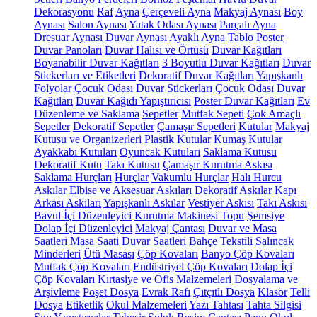
Dekorasyonu
Raf
Ayna
Çerçeveli Ayna
Makyaj Aynası
Boy
Aynası
Salon Aynası
Yatak Odası Aynası
Parçalı Ayna
Dresuar Aynası
Duvar Aynası
Ayaklı Ayna
Tablo
Poster
Duvar Panoları
Duvar Halısı ve Örtüsü
Duvar Kağıtları
Boyanabilir Duvar Kağıtları
3 Boyutlu Duvar Kağıtları
Duvar
Stickerları ve Etiketleri
Dekoratif Duvar Kağıtları
Yapışkanlı
Folyolar
Çocuk Odası Duvar Stickerları
Çocuk Odası Duvar
Kağıtları
Duvar Kağıdı Yapıştırıcısı
Poster Duvar Kağıtları
Ev
Düzenleme ve Saklama
Sepetler
Mutfak Sepeti
Çok Amaçlı
Sepetler
Dekoratif Sepetler
Çamaşır Sepetleri
Kutular
Makyaj
Kutusu ve Organizerleri
Plastik Kutular
Kumaş Kutular
Ayakkabı Kutuları
Oyuncak Kutuları
Saklama Kutusu
Dekoratif Kutu
Takı Kutusu
Çamaşır Kurutma Askısı
Saklama Hurçları
Hurçlar
Vakumlu Hurçlar
Halı Hurcu
Askılar
Elbise ve Aksesuar Askıları
Dekoratif Askılar
Kapı
Arkası Askıları
Yapışkanlı Askılar
Vestiyer Askısı
Takı Askısı
Bavul İçi Düzenleyici
Kurutma Makinesi Topu
Şemsiye
Dolap İçi Düzenleyici
Makyaj Çantası
Duvar ve Masa
Saatleri
Masa Saati
Duvar Saatleri
Bahçe Tekstili
Salıncak
Minderleri
Ütü Masası
Çöp Kovaları
Banyo Çöp Kovaları
Mutfak Çöp Kovaları
Endüstriyel Çöp Kovaları
Dolap İçi
Çöp Kovaları
Kırtasiye ve Ofis Malzemeleri
Dosyalama ve
Arşivleme
Poşet Dosya
Evrak Rafı
Çıtçıtlı Dosya
Klasör
Telli
Dosya
Etiketlik
Okul Malzemeleri
Yazı Tahtası
Tahta Silgisi