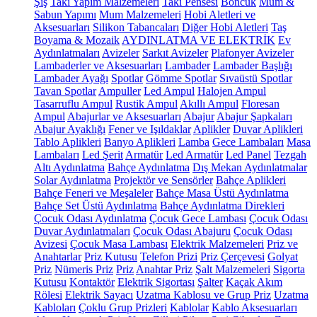
Şiş
Takı Yapım Malzemeleri
Takı Pensesi
Boncuk
Mum &
Sabun Yapımı
Mum Malzemeleri
Hobi Aletleri ve
Aksesuarları
Silikon Tabancaları
Diğer Hobi Aletleri
Taş
Boyama & Mozaik
AYDINLATMA VE ELEKTRİK
Ev
Aydınlatmaları
Avizeler
Sarkıt Avizeler
Plafonyer Avizeler
Lambaderler ve Aksesuarları
Lambader
Lambader Başlığı
Lambader Ayağı
Spotlar
Gömme Spotlar
Sıvaüstü Spotlar
Tavan Spotlar
Ampuller
Led Ampul
Halojen Ampul
Tasarruflu Ampul
Rustik Ampul
Akıllı Ampul
Floresan
Ampul
Abajurlar ve Aksesuarları
Abajur
Abajur Şapkaları
Abajur Ayaklığı
Fener ve Işıldaklar
Aplikler
Duvar Aplikleri
Tablo Aplikleri
Banyo Aplikleri
Lamba
Gece Lambaları
Masa
Lambaları
Led Şerit
Armatür
Led Armatür
Led Panel
Tezgah
Altı Aydınlatma
Bahçe Aydınlatma
Dış Mekan Aydınlatmalar
Solar Aydınlatma
Projektör ve Sensörler
Bahçe Aplikleri
Bahçe Feneri ve Meşaleler
Bahçe Masa Üstü Aydınlatma
Bahçe Set Üstü Aydınlatma
Bahçe Aydınlatma Direkleri
Çocuk Odası Aydınlatma
Çocuk Gece Lambası
Çocuk Odası
Duvar Aydınlatmaları
Çocuk Odası Abajuru
Çocuk Odası
Avizesi
Çocuk Masa Lambası
Elektrik Malzemeleri
Priz ve
Anahtarlar
Priz Kutusu
Telefon Prizi
Priz Çerçevesi
Golyat
Priz
Nümeris Priz
Priz
Anahtar Priz
Şalt Malzemeleri
Sigorta
Kutusu
Kontaktör
Elektrik Sigortası
Şalter
Kaçak Akım
Rölesi
Elektrik Sayacı
Uzatma Kablosu ve Grup Priz
Uzatma
Kabloları
Çoklu Grup Prizleri
Kablolar
Kablo Aksesuarları