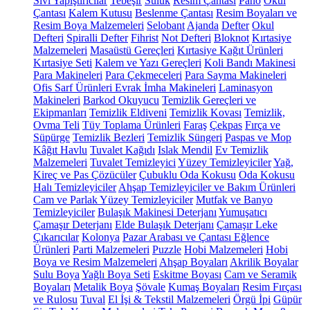
Sıvı Yapıştırıcılar
Tebeşir
Suluk
Resim Çantası
Pano
Okul
Çantası
Kalem Kutusu
Beslenme Çantası
Resim Boyaları ve
Resim Boya Malzemeleri
Selobant
Ajanda
Defter
Okul
Defteri
Spiralli Defter
Fihrist
Not Defteri
Bloknot
Kırtasiye
Malzemeleri
Masaüstü Gereçleri
Kırtasiye Kağıt Ürünleri
Kırtasiye Seti
Kalem ve Yazı Gereçleri
Koli Bandı Makinesi
Para Makineleri
Para Çekmeceleri
Para Sayma Makineleri
Ofis Sarf Ürünleri
Evrak İmha Makineleri
Laminasyon
Makineleri
Barkod Okuyucu
Temizlik Gereçleri ve
Ekipmanları
Temizlik Eldiveni
Temizlik Kovası
Temizlik,
Ovma Teli
Tüy Toplama Ürünleri
Faraş
Çekpas
Fırça ve
Süpürge
Temizlik Bezleri
Temizlik Süngeri
Paspas ve Mop
Kâğıt Havlu
Tuvalet Kağıdı
Islak Mendil
Ev Temizlik
Malzemeleri
Tuvalet Temizleyici
Yüzey Temizleyiciler
Yağ,
Kireç ve Pas Çözücüler
Çubuklu Oda Kokusu
Oda Kokusu
Halı Temizleyiciler
Ahşap Temizleyiciler ve Bakım Ürünleri
Cam ve Parlak Yüzey Temizleyiciler
Mutfak ve Banyo
Temizleyiciler
Bulaşık Makinesi Deterjanı
Yumuşatıcı
Çamaşır Deterjanı
Elde Bulaşık Deterjanı
Çamaşır Leke
Çıkarıcılar
Kolonya
Pazar Arabası ve Çantası
Eğlence
Ürünleri
Parti Malzemeleri
Puzzle
Hobi Malzemeleri
Hobi
Boya ve Resim Malzemeleri
Ahşap Boyaları
Akrilik Boyalar
Sulu Boya
Yağlı Boya Seti
Eskitme Boyası
Cam ve Seramik
Boyaları
Metalik Boya
Şövale
Kumaş Boyaları
Resim Fırçası
ve Rulosu
Tuval
El İşi & Tekstil Malzemeleri
Örgü İpi
Güpür