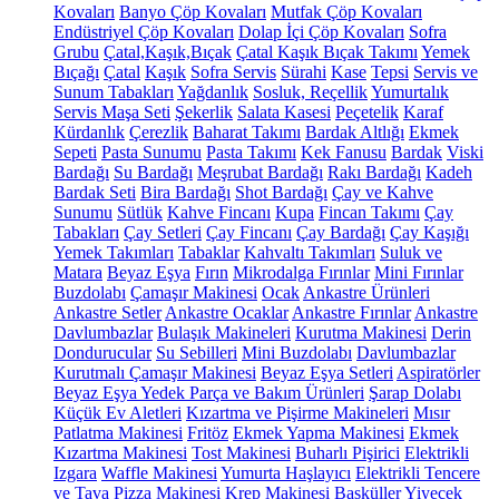
Kovaları
Banyo Çöp Kovaları
Mutfak Çöp Kovaları
Endüstriyel Çöp Kovaları
Dolap İçi Çöp Kovaları
Sofra
Grubu
Çatal,Kaşık,Bıçak
Çatal Kaşık Bıçak Takımı
Yemek
Bıçağı
Çatal
Kaşık
Sofra Servis
Sürahi
Kase
Tepsi
Servis ve
Sunum Tabakları
Yağdanlık
Sosluk, Reçellik
Yumurtalık
Servis Maşa Seti
Şekerlik
Salata Kasesi
Peçetelik
Karaf
Kürdanlık
Çerezlik
Baharat Takımı
Bardak Altlığı
Ekmek
Sepeti
Pasta Sunumu
Pasta Takımı
Kek Fanusu
Bardak
Viski
Bardağı
Su Bardağı
Meşrubat Bardağı
Rakı Bardağı
Kadeh
Bardak Seti
Bira Bardağı
Shot Bardağı
Çay ve Kahve
Sunumu
Sütlük
Kahve Fincanı
Kupa
Fincan Takımı
Çay
Tabakları
Çay Setleri
Çay Fincanı
Çay Bardağı
Çay Kaşığı
Yemek Takımları
Tabaklar
Kahvaltı Takımları
Suluk ve
Matara
Beyaz Eşya
Fırın
Mikrodalga Fırınlar
Mini Fırınlar
Buzdolabı
Çamaşır Makinesi
Ocak
Ankastre Ürünleri
Ankastre Setler
Ankastre Ocaklar
Ankastre Fırınlar
Ankastre
Davlumbazlar
Bulaşık Makineleri
Kurutma Makinesi
Derin
Dondurucular
Su Sebilleri
Mini Buzdolabı
Davlumbazlar
Kurutmalı Çamaşır Makinesi
Beyaz Eşya Setleri
Aspiratörler
Beyaz Eşya Yedek Parça ve Bakım Ürünleri
Şarap Dolabı
Küçük Ev Aletleri
Kızartma ve Pişirme Makineleri
Mısır
Patlatma Makinesi
Fritöz
Ekmek Yapma Makinesi
Ekmek
Kızartma Makinesi
Tost Makinesi
Buharlı Pişirici
Elektrikli
Izgara
Waffle Makinesi
Yumurta Haşlayıcı
Elektrikli Tencere
ve Tava
Pizza Makinesi
Krep Makinesi
Basküller
Yiyecek