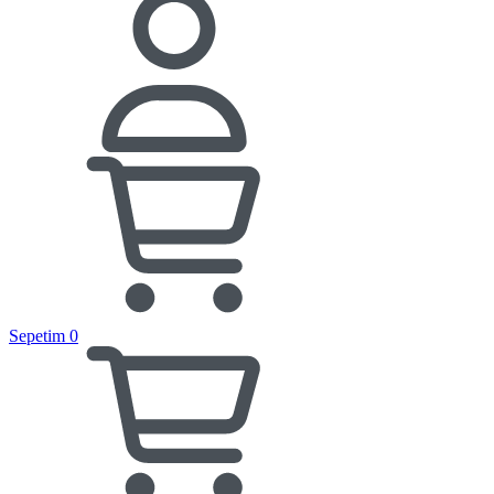
Sepetim
0