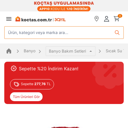
0
Ürün, kategori veya marka ara...
Banyo
Sıcak Su To
Banyo Bakım Setleri
Sepette %20 İndirim Kazan!
Sepette
277,76
TL
Tüm Ürünleri Gör