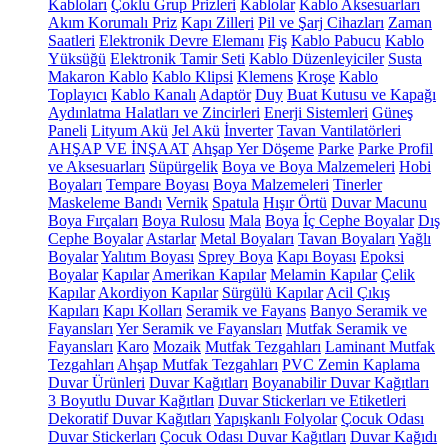
Kabloları
Çoklu Grup Prizleri
Kablolar
Kablo Aksesuarları
Akım Korumalı Priz
Kapı Zilleri
Pil ve Şarj Cihazları
Zaman
Saatleri
Elektronik Devre Elemanı
Fiş
Kablo Pabucu
Kablo
Yüksüğü
Elektronik Tamir Seti
Kablo Düzenleyiciler
Susta
Makaron Kablo
Kablo Klipsi
Klemens
Kroşe
Kablo
Toplayıcı
Kablo Kanalı
Adaptör
Duy
Buat Kutusu ve Kapağı
Aydınlatma Halatları ve Zincirleri
Enerji Sistemleri
Güneş
Paneli
Lityum Akü
Jel Akü
İnverter
Tavan Vantilatörleri
AHŞAP VE İNŞAAT
Ahşap Yer Döşeme
Parke
Parke Profil
ve Aksesuarları
Süpürgelik
Boya ve Boya Malzemeleri
Hobi
Boyaları
Tempare Boyası
Boya Malzemeleri
Tinerler
Maskeleme Bandı
Vernik
Spatula
Hışır Örtü
Duvar Macunu
Boya Fırçaları
Boya Rulosu
Mala
Boya
İç Cephe Boyalar
Dış
Cephe Boyalar
Astarlar
Metal Boyaları
Tavan Boyaları
Yağlı
Boyalar
Yalıtım Boyası
Sprey Boya
Kapı Boyası
Epoksi
Boyalar
Kapılar
Amerikan Kapılar
Melamin Kapılar
Çelik
Kapılar
Akordiyon Kapılar
Sürgülü Kapılar
Acil Çıkış
Kapıları
Kapı Kolları
Seramik ve Fayans
Banyo Seramik ve
Fayansları
Yer Seramik ve Fayansları
Mutfak Seramik ve
Fayansları
Karo
Mozaik
Mutfak Tezgahları
Laminant Mutfak
Tezgahları
Ahşap Mutfak Tezgahları
PVC Zemin Kaplama
Duvar Ürünleri
Duvar Kağıtları
Boyanabilir Duvar Kağıtları
3 Boyutlu Duvar Kağıtları
Duvar Stickerları ve Etiketleri
Dekoratif Duvar Kağıtları
Yapışkanlı Folyolar
Çocuk Odası
Duvar Stickerları
Çocuk Odası Duvar Kağıtları
Duvar Kağıdı