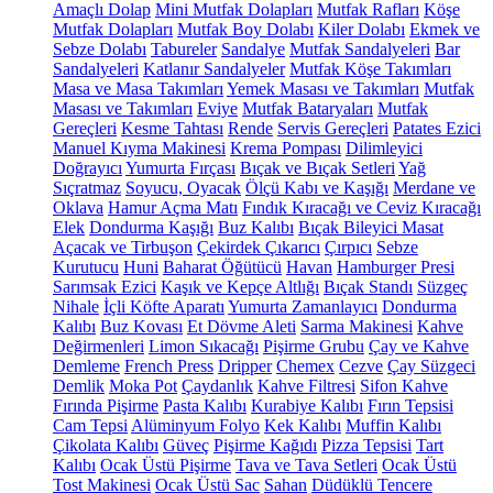
Amaçlı Dolap
Mini Mutfak Dolapları
Mutfak Rafları
Köşe
Mutfak Dolapları
Mutfak Boy Dolabı
Kiler Dolabı
Ekmek ve
Sebze Dolabı
Tabureler
Sandalye
Mutfak Sandalyeleri
Bar
Sandalyeleri
Katlanır Sandalyeler
Mutfak Köşe Takımları
Masa ve Masa Takımları
Yemek Masası ve Takımları
Mutfak
Masası ve Takımları
Eviye
Mutfak Bataryaları
Mutfak
Gereçleri
Kesme Tahtası
Rende
Servis Gereçleri
Patates Ezici
Manuel Kıyma Makinesi
Krema Pompası
Dilimleyici
Doğrayıcı
Yumurta Fırçası
Bıçak ve Bıçak Setleri
Yağ
Sıçratmaz
Soyucu, Oyacak
Ölçü Kabı ve Kaşığı
Merdane ve
Oklava
Hamur Açma Matı
Fındık Kıracağı ve Ceviz Kıracağı
Elek
Dondurma Kaşığı
Buz Kalıbı
Bıçak Bileyici Masat
Açacak ve Tirbuşon
Çekirdek Çıkarıcı
Çırpıcı
Sebze
Kurutucu
Huni
Baharat Öğütücü
Havan
Hamburger Presi
Sarımsak Ezici
Kaşık ve Kepçe Altlığı
Bıçak Standı
Süzgeç
Nihale
İçli Köfte Aparatı
Yumurta Zamanlayıcı
Dondurma
Kalıbı
Buz Kovası
Et Dövme Aleti
Sarma Makinesi
Kahve
Değirmenleri
Limon Sıkacağı
Pişirme Grubu
Çay ve Kahve
Demleme
French Press
Dripper
Chemex
Cezve
Çay Süzgeci
Demlik
Moka Pot
Çaydanlık
Kahve Filtresi
Sifon Kahve
Fırında Pişirme
Pasta Kalıbı
Kurabiye Kalıbı
Fırın Tepsisi
Cam Tepsi
Alüminyum Folyo
Kek Kalıbı
Muffin Kalıbı
Çikolata Kalıbı
Güveç
Pişirme Kağıdı
Pizza Tepsisi
Tart
Kalıbı
Ocak Üstü Pişirme
Tava ve Tava Setleri
Ocak Üstü
Tost Makinesi
Ocak Üstü Sac
Sahan
Düdüklü Tencere