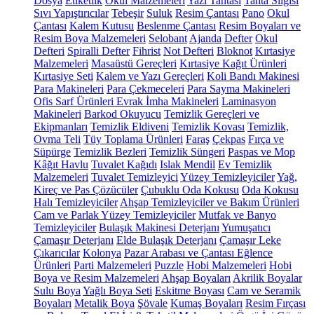
Dosya
Etiketlik
Okul Malzemeleri
Yazı Tahtası
Tahta Silgisi
Sıvı Yapıştırıcılar
Tebeşir
Suluk
Resim Çantası
Pano
Okul
Çantası
Kalem Kutusu
Beslenme Çantası
Resim Boyaları ve
Resim Boya Malzemeleri
Selobant
Ajanda
Defter
Okul
Defteri
Spiralli Defter
Fihrist
Not Defteri
Bloknot
Kırtasiye
Malzemeleri
Masaüstü Gereçleri
Kırtasiye Kağıt Ürünleri
Kırtasiye Seti
Kalem ve Yazı Gereçleri
Koli Bandı Makinesi
Para Makineleri
Para Çekmeceleri
Para Sayma Makineleri
Ofis Sarf Ürünleri
Evrak İmha Makineleri
Laminasyon
Makineleri
Barkod Okuyucu
Temizlik Gereçleri ve
Ekipmanları
Temizlik Eldiveni
Temizlik Kovası
Temizlik,
Ovma Teli
Tüy Toplama Ürünleri
Faraş
Çekpas
Fırça ve
Süpürge
Temizlik Bezleri
Temizlik Süngeri
Paspas ve Mop
Kâğıt Havlu
Tuvalet Kağıdı
Islak Mendil
Ev Temizlik
Malzemeleri
Tuvalet Temizleyici
Yüzey Temizleyiciler
Yağ,
Kireç ve Pas Çözücüler
Çubuklu Oda Kokusu
Oda Kokusu
Halı Temizleyiciler
Ahşap Temizleyiciler ve Bakım Ürünleri
Cam ve Parlak Yüzey Temizleyiciler
Mutfak ve Banyo
Temizleyiciler
Bulaşık Makinesi Deterjanı
Yumuşatıcı
Çamaşır Deterjanı
Elde Bulaşık Deterjanı
Çamaşır Leke
Çıkarıcılar
Kolonya
Pazar Arabası ve Çantası
Eğlence
Ürünleri
Parti Malzemeleri
Puzzle
Hobi Malzemeleri
Hobi
Boya ve Resim Malzemeleri
Ahşap Boyaları
Akrilik Boyalar
Sulu Boya
Yağlı Boya Seti
Eskitme Boyası
Cam ve Seramik
Boyaları
Metalik Boya
Şövale
Kumaş Boyaları
Resim Fırçası