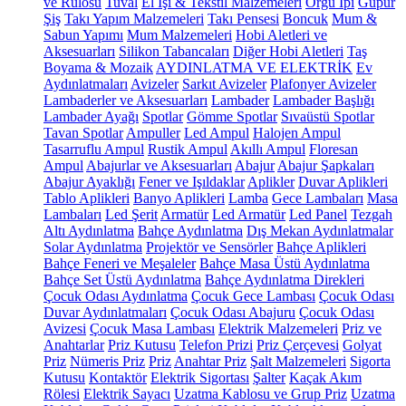
ve Rulosu
Tuval
El İşi & Tekstil Malzemeleri
Örgü İpi
Güpür
Şiş
Takı Yapım Malzemeleri
Takı Pensesi
Boncuk
Mum &
Sabun Yapımı
Mum Malzemeleri
Hobi Aletleri ve
Aksesuarları
Silikon Tabancaları
Diğer Hobi Aletleri
Taş
Boyama & Mozaik
AYDINLATMA VE ELEKTRİK
Ev
Aydınlatmaları
Avizeler
Sarkıt Avizeler
Plafonyer Avizeler
Lambaderler ve Aksesuarları
Lambader
Lambader Başlığı
Lambader Ayağı
Spotlar
Gömme Spotlar
Sıvaüstü Spotlar
Tavan Spotlar
Ampuller
Led Ampul
Halojen Ampul
Tasarruflu Ampul
Rustik Ampul
Akıllı Ampul
Floresan
Ampul
Abajurlar ve Aksesuarları
Abajur
Abajur Şapkaları
Abajur Ayaklığı
Fener ve Işıldaklar
Aplikler
Duvar Aplikleri
Tablo Aplikleri
Banyo Aplikleri
Lamba
Gece Lambaları
Masa
Lambaları
Led Şerit
Armatür
Led Armatür
Led Panel
Tezgah
Altı Aydınlatma
Bahçe Aydınlatma
Dış Mekan Aydınlatmalar
Solar Aydınlatma
Projektör ve Sensörler
Bahçe Aplikleri
Bahçe Feneri ve Meşaleler
Bahçe Masa Üstü Aydınlatma
Bahçe Set Üstü Aydınlatma
Bahçe Aydınlatma Direkleri
Çocuk Odası Aydınlatma
Çocuk Gece Lambası
Çocuk Odası
Duvar Aydınlatmaları
Çocuk Odası Abajuru
Çocuk Odası
Avizesi
Çocuk Masa Lambası
Elektrik Malzemeleri
Priz ve
Anahtarlar
Priz Kutusu
Telefon Prizi
Priz Çerçevesi
Golyat
Priz
Nümeris Priz
Priz
Anahtar Priz
Şalt Malzemeleri
Sigorta
Kutusu
Kontaktör
Elektrik Sigortası
Şalter
Kaçak Akım
Rölesi
Elektrik Sayacı
Uzatma Kablosu ve Grup Priz
Uzatma