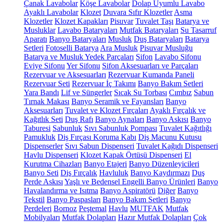
Çanak Lavabolar
Köşe Lavabolar
Dolap Uyumlu Lavabo
Ayaklı Lavabolar
Klozet
Duvara Sıfır Klozetler
Asma
Klozetler
Klozet Kapakları
Pisuvar
Tuvalet Taşı
Batarya ve
Musluklar
Lavabo Bataryaları
Mutfak Bataryaları
Su Tasarruf
Aparatı
Banyo Bataryaları
Musluk
Duş Bataryaları
Batarya
Setleri
Fotoselli Batarya
Ara Musluk
Pisuvar Musluğu
Batarya ve Musluk Yedek Parçaları
Sifon
Lavabo Sifonu
Eviye Sifonu
Yer Sifonu
Sifon Aksesuarları ve Parçaları
Rezervuar ve Aksesuarları
Rezervuar Kumanda Paneli
Rezervuar Seti
Rezervuar İç Takımı
Banyo Bakım Setleri
Yara Bandı
Lif ve Süngerler
Sıcak Su Torbası
Cımbız
Sabun
Tırnak Makası
Banyo Seramik ve Fayansları
Banyo
Aksesuarları
Tuvalet ve Klozet Fırçaları
Ayaklı Fırçalık ve
Kağıtlık Seti
Duş Rafı
Banyo Aynaları
Banyo Askısı
Banyo
Taburesi
Sabunluk
Sıvı Sabunluk Pompası
Tuvalet Kağıtlığı
Pamukluk
Diş Fırçası Koruma Kabı
Diş Macunu Kutusu
Dispenserler
Sıvı Sabun Dispenseri
Tuvalet Kağıdı Dispenseri
Havlu Dispenseri
Klozet Kapak Örtüsü Dispenseri
El
Kurutma Cihazları
Banyo Etajeri
Banyo Düzenleyicileri
Banyo Seti
Diş Fırçalık
Havluluk
Banyo Kaydırmazı
Duş
Perde Askısı
Yaşlı ve Bedensel Engelli Banyo Ürünleri
Banyo
Havalandırma ve Isıtma
Banyo Aspiratörü
Diğer
Banyo
Tekstil
Banyo Paspasları
Banyo Bakım Setleri
Banyo
Perdeleri
Bornoz
Peştemal
Havlu
MUTFAK
Mutfak
Mobilyaları
Mutfak Dolapları
Hazır Mutfak Dolapları
Çok