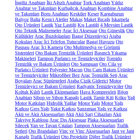
İngiliz Anahtarı
İki Ağızlı Anahtar
Tork Anahtarı
Yıldız
Anahtar ve Takımları
Kurbağcık Anahtarı
Kombine Anahtar
ve Takımları
Boru Anahtarı
Keskiler
Keser
Kargaburun
Balyoz
Balta
Kesici Aletler
Makas
Maket Bıçağı
Iskarpela
Oto Ürünleri
Lastik
Yaz Lastiği
Kış Lastiği
4 Mevsim Lastik
Oto Teknik Malzemeler
Araç İçi Aksesuar
Oto Güneşlik
Oto
Küllükler
Araç Buzdolapları
Bagaj Düzenleyici
Araba
Kokuları
Araç İçi Telefon Tutucular
Bagaj Havuzu
Oto
Paspası
Araç İçi Kamera
Oto Multimedya ve Görüntü
Sistemleri
Oto Bakım Temizlik Ürünleri
Basınçlı Yıkama
Makineleri
Tampon Parlatıcı ve Temizleyiciler
Torpido
Temizlik ve Bakım Ürünleri
Oto Şampuan
Oto Cila ve
Parlatıcı Ürünleri
Polyester Macun
Oto Cam Bakım Ürünleri
ve Temizleyiciler
Mikrofiber Bez
Araç Temizlik Seti
Araç
Boyaları
Araç Süpürgeleri
Araba Çizik Giderici
Motor
Temizleyici ve Bakım Ürünleri
Radyatör Temizleyiciler
Oto
Koltuk Kılıfı
Lastik Ekipmanları
Hava Kompresörü
Bijon
Anahtarı
Sibop ve Sibop Kapağı
Lastik Tamir Kiti
Kriko
Yağ
Motor Katkıları
Hidrolik Yağlar
Motor Yağı
Motor Yağı
Katkısı
Gres Yağı
Yakıt Katkısı
Şanzıman Yağı ve Katkısı
Akü ve Akü Aksesuarları
Akü
Akü Şarj Cihazları
Akü
Takviye Kablosu
Araç Dış Aksesuar
Plaka Aksesuarları
Silecek
Yan ve Tavan Çıtaları
Tampon Aksesuarları
Trafik
Setleri
Oto Brandaları
Vinç ve Vinç Aksesuarları
Jant ve Jant
Kapağı
Trafik Ürünleri
Oto Projektör
Diğer Trafik Ürünleri