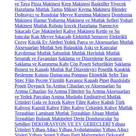
ve Tava
Pizza Makinesi
Krep Makinesi
Basküller
Yiyecek
Hazırlama
Mutfak Tartısı
Mikser
Kıyma Makinesi
Blender
Doğrayıcı ve Rondolar
Meyve Kurutma Makinesi
Dondurma
Makinesi
Hamur Yoğurma Makinesi ve Mutfak Şefleri
Yoğurt
Makinesi
Mutfak Robotu
İçecek Hazırlama
Narenciye
Sıkacağı
Çay Makineleri
Kahve Makinesi
Kettle ve Su
Isıtıcılar
Katı Meyve Sıkacağı
Elektrikli Semaver
Elektrikli
Cezve
Küçük Ev Aletleri Yedek Parça ve Aksesuarları
Mutfak
Aksesuarları
Mutfak Seti
Bulaşıklık
Askı ve Kancalar
Kaydırmaz
Mutfak Sabunluk
Mutfak Havluluk
Mutfak
Seramik ve Fayansları
Saklama ve Düzenleme
Kavanoz
Saklama ve Karıştırma Kabı
Çöp Poşeti
Sebzelikler
Saklama
Bonesi ve Kapağı
Mutfak Raf Düzenleyici
Poşetlik
Kaşıklık
Beslenme Kutusu
Damacana Pompası
Ekmeklik
Sefer Tası
Streç Film
Peçete Yüzüğü
Kavanoz Kapağı
Pipet
Buzdolabı
Poşeti
Doypack
Su Arıtma Cihazları ve Aksesuarları
Su
Arıtma Cihazları
Su Arıtma Filtreleri
Su Arıtma Aksesuarları
ve Yedek Parçaları
Arıtma Musluğu
Endüstriyel Mutfak
Ürünleri
Gıda ve İçecek
Kahve
Filtre Kahve Kağıdı
Türk
Kahvesi
Kapsül Kahve
Filtre Kahve
Çekirdek Kahve
Mutfak
Tezgahları
Laminant Mutfak Tezgahları
Ahşap Mutfak
Tezgahları
Bulaşık Makineleri
Derin Dondurucular
Su
Sebilleri
DEKORASYON VE EV GEREÇLERİ
Yılbaşı
Ürünleri
Yılbaşı Ağacı
Yılbaşı Aydınlatmaları
Yılbaşı Ağacı
Süsleri
Yılbaşı Sepeti
Yılbaşı Parti Malzemeleri
Dekoratif