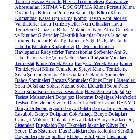
Trafosu
Havuz Ampulü
Havuz Termometresi
Karavan ve
Aksesuarları
ISITMA VE SOĞUTMA
Klima
Portatif Klima
Duvar Tipi Klima
Isı Pompası
Salon Tipi Klima
Klima
Kumandası
Kaset Tipi Klima
Kombi
Tavan Vantilatörleri
Vantilatörler
Hava Temizleyiciler
Nem Cihazları
Hava
Temizleme Cihazları
Buhar Makineleri
Nem Alma Cihazları
ve Rutubet Gidericiler
Elektrikli Isıtıcılar
Quartz Isıtıcılar
Infrared Isıtıcılar
Kule Tipi Isıtıcılar
Yağlı Radyatör
Fanlı
Isıtıcılar
Elektrikli Radyatörler
Dış Mekan Isıtıcılar
Havlupanlar
Radyatörler
Termosifonlar
Şofbenler
Ani Su
Isıtıcı
Isıtma ve Soğutma Yedek Parça
Radyatör Vanaları
Termostat
Klima Yedek Parça
Radyatör Yedek Parça
Klima
Temizleyicisi
Klima Temizleme Spreyi
Klima Temizleme
Sıvısı
Şömine
Şömine Aksesuarları
Elektrikli Şömineler
Bahçe Şömineleri
Bacasız Şömineler
Güneş Enerji Sistemleri
Soba
Doğalgaz Sobası
Kuzine Soba
Elektrikli Soba
Pelet
Soba
Soba Borusu ve Aksesuarları
Hava Perdesi
Doğalgaz
Tesisat Malzemeleri
Doğalgaz Hortumu
Doğalgaz Menfezleri
Tesisat Temizleme Sıvıları
Boyler
Kalorifer Kazanı
BANYO
Banyo Dolapları
Aynalı Banyo Dolabı
Banyo Boy Dolapları
Lavabolu Banyo Dolapları
Çok Amaçlı Banyo Dolapları
Çamaşır Makinesi Dolapları
Ecza Dolabı
Banyo Rafları
Duş
Sistemleri
Duşakabin
Duş Tekneleri
Jakuziler
Küvet
Duş
Setleri
Duş Sistemleri
Duş Başlıkları
Duş Kolonları
Sürgülü
Duş Setleri
Duş Spiralleri
El Duşu
Vitrifiyeler
Lavabolar