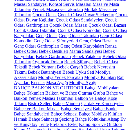
Masası Sandalyesi
Konsol
Servis Masaları
Masa ve Masa
Takımları
Yemek Masası ve Takımları
Mutfak Masası ve
Takımları
Çocuk Odası
Çocuk Odası Duvar Stickerları
Çocuk
Odası Duvar Kağıtları
Çocuk Odası Sandalyeleri
Çocuk
Odası Gardıropları
Çocuk Odası Masası
Çocuk Odası Bazası
Çocuk Odası Takımları
Çocuk Odası Komodini
Çocuk Odası
Karyolaları
Genç Odası
Genç Odası Takımları
Genç Odası
Komodini
Genç Odası Şifonyerleri
Genç Odası Bazaları
Genç Odası Gardıropları
Genç Odası Karyolaları
Ranza
Bebek Odası
Bebek Beşikleri
Mama Sandalyesi
Bebek
Karyolaları
Bebek Gardıropları
Bebek Yatakları
Bebek Odası
Takımları
Oyuncak Dolabı
Bebek Şifonyer
Bebek Odası
Tekstili
Bebek Yorganı
Bebek Çarşafı
Bebek Nevresim
Takımı
Bebek Battaniyesi
Bebek Uyku Seti
Mobilya
Aksesuarları
Mobilya Yedek Parçaları
Mobilya Kulpları
Raf
Ayakları
Keçeler
Masa Ayağı
Mobilya Ayağı
BAHÇE,BALKON VE OUTDOOR
Bahçe Mobilyaları
Bahçe Takımları
Balkon ve Bahçe Oturma Grubu
Bahçe ve
Balkon Yemek Masası Takımları
Balkon ve Bahçe Köşe
Takımı
Bistro Setleri
Bahçe Minderi
Çardak ve Kameriyeler
Bahçe ve Balkon Masası
Bahçe Şemsiyesi
Bahçe Bankı
Bahçe Sandalyeleri
Bahçe Sehpası
Bahçe Mobilya Kılıfları
Hamak
Bahçe Salıncağı
Şezlong
Bahçe Koltukları
Ahşap Ev
ve Bungalov
Tente
Prefabrik Evler
Kamp Spor ve Outdoor
Kamp Malzemeleri
Çadırlar
Kamp Sandalyesi
Uyku Tulumu