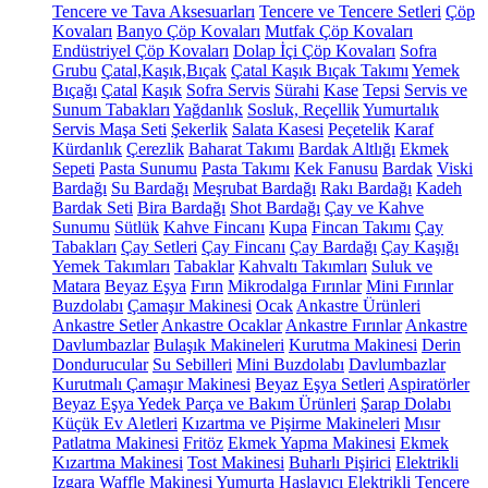
Tencere ve Tava Aksesuarları
Tencere ve Tencere Setleri
Çöp
Kovaları
Banyo Çöp Kovaları
Mutfak Çöp Kovaları
Endüstriyel Çöp Kovaları
Dolap İçi Çöp Kovaları
Sofra
Grubu
Çatal,Kaşık,Bıçak
Çatal Kaşık Bıçak Takımı
Yemek
Bıçağı
Çatal
Kaşık
Sofra Servis
Sürahi
Kase
Tepsi
Servis ve
Sunum Tabakları
Yağdanlık
Sosluk, Reçellik
Yumurtalık
Servis Maşa Seti
Şekerlik
Salata Kasesi
Peçetelik
Karaf
Kürdanlık
Çerezlik
Baharat Takımı
Bardak Altlığı
Ekmek
Sepeti
Pasta Sunumu
Pasta Takımı
Kek Fanusu
Bardak
Viski
Bardağı
Su Bardağı
Meşrubat Bardağı
Rakı Bardağı
Kadeh
Bardak Seti
Bira Bardağı
Shot Bardağı
Çay ve Kahve
Sunumu
Sütlük
Kahve Fincanı
Kupa
Fincan Takımı
Çay
Tabakları
Çay Setleri
Çay Fincanı
Çay Bardağı
Çay Kaşığı
Yemek Takımları
Tabaklar
Kahvaltı Takımları
Suluk ve
Matara
Beyaz Eşya
Fırın
Mikrodalga Fırınlar
Mini Fırınlar
Buzdolabı
Çamaşır Makinesi
Ocak
Ankastre Ürünleri
Ankastre Setler
Ankastre Ocaklar
Ankastre Fırınlar
Ankastre
Davlumbazlar
Bulaşık Makineleri
Kurutma Makinesi
Derin
Dondurucular
Su Sebilleri
Mini Buzdolabı
Davlumbazlar
Kurutmalı Çamaşır Makinesi
Beyaz Eşya Setleri
Aspiratörler
Beyaz Eşya Yedek Parça ve Bakım Ürünleri
Şarap Dolabı
Küçük Ev Aletleri
Kızartma ve Pişirme Makineleri
Mısır
Patlatma Makinesi
Fritöz
Ekmek Yapma Makinesi
Ekmek
Kızartma Makinesi
Tost Makinesi
Buharlı Pişirici
Elektrikli
Izgara
Waffle Makinesi
Yumurta Haşlayıcı
Elektrikli Tencere