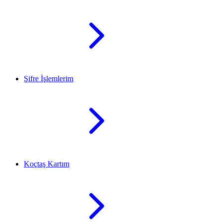
Şifre İşlemlerim
Koçtaş Kartım