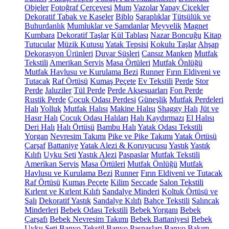
Objeler
Fotoğraf Çerçevesi
Mum
Vazolar
Yapay Çiçekler
Dekoratif Tabak ve Kaseler
Biblo
Şaraplıklar
Tütsülük ve
Buhurdanlık
Mumluklar ve Şamdanlar
Meyvelik
Magnet
Kumbara
Dekoratif Taşlar
Kül Tablası
Nazar Boncuğu
Kitap
Tutucular
Müzik Kutusu
Yatak Tepsisi
Kokulu Taşlar
Ahşap
Dekorasyon Ürünleri
Duvar Süsleri
Cansız Manken
Mutfak
Tekstili
Amerikan Servis
Masa Örtüleri
Mutfak Önlüğü
Mutfak Havlusu ve Kurulama Bezi
Runner
Fırın Eldiveni ve
Tutacak
Raf Örtüsü
Kumaş Peçete
Ev Tekstili
Perde
Stor
Perde
Jaluziler
Tül Perde
Perde Aksesuarları
Fon Perde
Rustik Perde
Çocuk Odası Perdesi
Güneşlik
Mutfak Perdeleri
Halı
Yolluk
Mutfak Halısı
Makine Halısı
Shaggy Halı
Jüt ve
Hasır Halı
Çocuk Odası Halıları
Halı Kaydırmazı
El Halısı
Deri Halı
Halı Örtüsü
Bambu Halı
Yatak Odası Tekstili
Yorgan
Nevresim Takımı
Pike ve Pike Takımı
Yatak Örtüsü
Çarşaf
Battaniye
Yatak Alezi & Koruyucusu
Yastık
Yastık
Kılıfı
Uyku Seti
Yastık Alezi
Paspaslar
Mutfak Tekstili
Amerikan Servis
Masa Örtüleri
Mutfak Önlüğü
Mutfak
Havlusu ve Kurulama Bezi
Runner
Fırın Eldiveni ve Tutacak
Raf Örtüsü
Kumaş Peçete
Kilim
Seccade
Salon Tekstili
Kırlent ve Kırlent Kılıfı
Sandalye Minderi
Koltuk Örtüsü ve
Şalı
Dekoratif Yastık
Sandalye Kılıfı
Bahçe Tekstili
Salıncak
Minderleri
Bebek Odası Tekstili
Bebek Yorganı
Bebek
Çarşafı
Bebek Nevresim Takımı
Bebek Battaniyesi
Bebek
Uyku Seti
Banyo Tekstil
Banyo Paspasları
Banyo Bakım