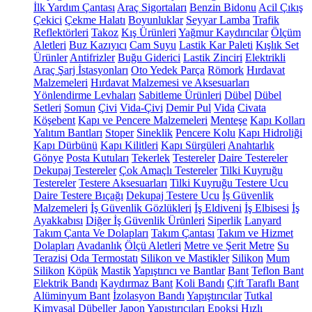
İlk Yardım Çantası
Araç Sigortaları
Benzin Bidonu
Acil Çıkış
Çekici
Çekme Halatı
Boyunluklar
Seyyar Lamba
Trafik
Reflektörleri
Takoz
Kış Ürünleri
Yağmur Kaydırıcılar
Ölçüm
Aletleri
Buz Kazıyıcı
Cam Suyu
Lastik Kar Paleti
Kışlık Set
Ürünler
Antifrizler
Buğu Giderici
Lastik Zinciri
Elektrikli
Araç Şarj İstasyonları
Oto Yedek Parça
Römork
Hırdavat
Malzemeleri
Hırdavat Malzemesi ve Aksesuarları
Yönlendirme Levhaları
Sabitleme Ürünleri
Dübel
Dübel
Setleri
Somun
Çivi
Vida-Çivi
Demir Pul
Vida
Civata
Köşebent
Kapı ve Pencere Malzemeleri
Menteşe
Kapı Kolları
Yalıtım Bantları
Stoper
Sineklik
Pencere Kolu
Kapı Hidroliği
Kapı Dürbünü
Kapı Kilitleri
Kapı Sürgüleri
Anahtarlık
Gönye
Posta Kutuları
Tekerlek
Testereler
Daire Testereler
Dekupaj Testereler
Çok Amaçlı Testereler
Tilki Kuyruğu
Testereler
Testere Aksesuarları
Tilki Kuyruğu Testere Ucu
Daire Testere Bıçağı
Dekupaj Testere Ucu
İş Güvenlik
Malzemeleri
İş Güvenlik Gözlükleri
İş Eldiveni
İş Elbisesi
İş
Ayakkabısı
Diğer İş Güvenlik Ürünleri
Siperlik
Lanyard
Takım Çanta Ve Dolapları
Takım Çantası
Takım ve Hizmet
Dolapları
Avadanlık
Ölçü Aletleri
Metre ve Şerit Metre
Su
Terazisi
Oda Termostatı
Silikon ve Mastikler
Silikon
Mum
Silikon
Köpük
Mastik
Yapıştırıcı ve Bantlar
Bant
Teflon Bant
Elektrik Bandı
Kaydırmaz Bant
Koli Bandı
Çift Taraflı Bant
Alüminyum Bant
İzolasyon Bandı
Yapıştırıcılar
Tutkal
Kimyasal Dübeller
Japon Yapıştırıcıları
Epoksi
Hızlı