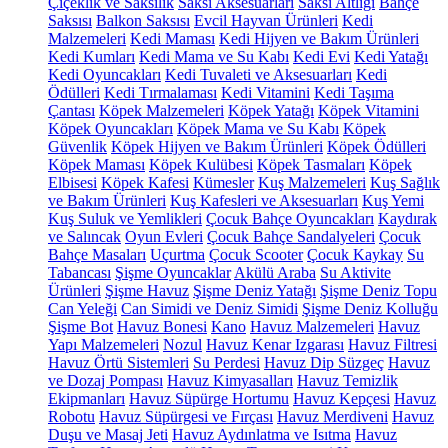
Çiçeklik ve Saksılık
Saksı Aksesuarları
Saksı Altlığı
Bahçe
Saksısı
Balkon Saksısı
Evcil Hayvan Ürünleri
Kedi
Malzemeleri
Kedi Maması
Kedi Hijyen ve Bakım Ürünleri
Kedi Kumları
Kedi Mama ve Su Kabı
Kedi Evi
Kedi Yatağı
Kedi Oyuncakları
Kedi Tuvaleti ve Aksesuarları
Kedi
Ödülleri
Kedi Tırmalaması
Kedi Vitamini
Kedi Taşıma
Çantası
Köpek Malzemeleri
Köpek Yatağı
Köpek Vitamini
Köpek Oyuncakları
Köpek Mama ve Su Kabı
Köpek
Güvenlik
Köpek Hijyen ve Bakım Ürünleri
Köpek Ödülleri
Köpek Maması
Köpek Kulübesi
Köpek Tasmaları
Köpek
Elbisesi
Köpek Kafesi
Kümesler
Kuş Malzemeleri
Kuş Sağlık
ve Bakım Ürünleri
Kuş Kafesleri ve Aksesuarları
Kuş Yemi
Kuş Suluk ve Yemlikleri
Çocuk Bahçe Oyuncakları
Kaydırak
ve Salıncak
Oyun Evleri
Çocuk Bahçe Sandalyeleri
Çocuk
Bahçe Masaları
Uçurtma
Çocuk Scooter
Çocuk Kaykay
Su
Tabancası
Şişme Oyuncaklar
Akülü Araba
Su Aktivite
Ürünleri
Şişme Havuz
Şişme Deniz Yatağı
Şişme Deniz Topu
Can Yeleği
Can Simidi ve Deniz Simidi
Şişme Deniz Kolluğu
Şişme Bot
Havuz Bonesi
Kano
Havuz Malzemeleri
Havuz
Yapı Malzemeleri
Nozul
Havuz Kenar Izgarası
Havuz Filtresi
Havuz Örtü Sistemleri
Su Perdesi
Havuz Dip Süzgeç
Havuz
ve Dozaj Pompası
Havuz Kimyasalları
Havuz Temizlik
Ekipmanları
Havuz Süpürge Hortumu
Havuz Kepçesi
Havuz
Robotu
Havuz Süpürgesi ve Fırçası
Havuz Merdiveni
Havuz
Duşu ve Masaj Jeti
Havuz Aydınlatma ve Isıtma
Havuz