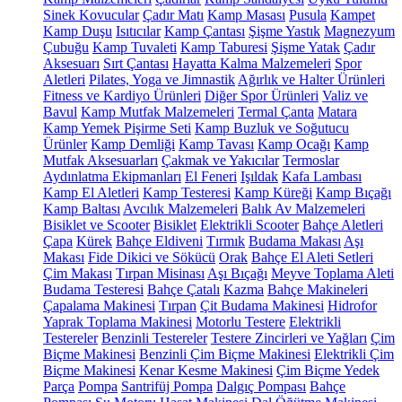
Sinek Kovucular
Çadır Matı
Kamp Masası
Pusula
Kampet
Kamp Duşu
Isıtıcılar
Kamp Çantası
Şişme Yastık
Magnezyum
Çubuğu
Kamp Tuvaleti
Kamp Taburesi
Şişme Yatak
Çadır
Aksesuarı
Sırt Çantası
Hayatta Kalma Malzemeleri
Spor
Aletleri
Pilates, Yoga ve Jimnastik
Ağırlık ve Halter Ürünleri
Fitness ve Kardiyo Ürünleri
Diğer Spor Ürünleri
Valiz ve
Bavul
Kamp Mutfak Malzemeleri
Termal Çanta
Matara
Kamp Yemek Pişirme Seti
Kamp Buzluk ve Soğutucu
Ürünler
Kamp Demliği
Kamp Tavası
Kamp Ocağı
Kamp
Mutfak Aksesuarları
Çakmak ve Yakıcılar
Termoslar
Aydınlatma Ekipmanları
El Feneri
Işıldak
Kafa Lambası
Kamp El Aletleri
Kamp Testeresi
Kamp Küreği
Kamp Bıçağı
Kamp Baltası
Avcılık Malzemeleri
Balık Av Malzemeleri
Bisiklet ve Scooter
Bisiklet
Elektrikli Scooter
Bahçe Aletleri
Çapa
Kürek
Bahçe Eldiveni
Tırmık
Budama Makası
Aşı
Makası
Fide Dikici ve Sökücü
Orak
Bahçe El Aleti Setleri
Çim Makası
Tırpan Misinası
Aşı Bıçağı
Meyve Toplama Aleti
Budama Testeresi
Bahçe Çatalı
Kazma
Bahçe Makineleri
Çapalama Makinesi
Tırpan
Çit Budama Makinesi
Hidrofor
Yaprak Toplama Makinesi
Motorlu Testere
Elektrikli
Testereler
Benzinli Testereler
Testere Zincirleri ve Yağları
Çim
Biçme Makinesi
Benzinli Çim Biçme Makinesi
Elektrikli Çim
Biçme Makinesi
Kenar Kesme Makinesi
Çim Biçme Yedek
Parça
Pompa
Santrifüj Pompa
Dalgıç Pompası
Bahçe