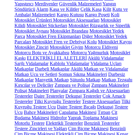
Yapıştırıcı
Merdivenler
Güvenlik Malzemeleri
Yangın
Söndürücü
Alarm
Kasa ve Kilitler
Çelik Kasa
Kilit
Kutu ve
Ambalaj Malzemeleri
Kargo Kutusu
Kargo Poşeti
Koli
Motosiklet Ürünleri
Motorsiklet Aksesuarları
Motosiklet
Kilidi
Motosiklet Stickerları
Motosiklet Rüzgarlık ve Siperlik
Motosiklet Aynası
Motosiklet Brandası
Motorsiklet Yedek
Parça
Motosiklet Fren Ekipmanları
Diğer Motosiklet Yedek
Parçaları
Motosiklet Fren ve Debriyaj Kolu
Motosiklet Kayışı
Motosiklet Zinciri
Motosiklet Giyim
Motorcu Eldiveni
Motorcu Botu ve Ayakkabısı
Motorcu Yağmurluk
Motosiklet
Kaskı
ELEKTRİKLİ EL ALETLERİ
Akülü Vidalamalar
Şarjlı Vidalamalar
Kablolu Vidalamalar
Vidalama Uçları
Matkaplar
Darbeli Matkaplar
Akülü Matkap ve Vidalamalar
Matkap Ucu ve Setleri
Somun Sıkma Makineleri
Darbesiz
Matkaplar
Manyetik Matkap
Sütunlu Matkap
Matkap Tezgahı
Kırıcılar ve Deliciler
Zımpara ve Polisaj
Zımpara Makineleri
Polisaj Makineleri
Planyalar
Zımpara Kağıdı ve Aksesuarları
Testereler
Daire Testereler
Dekupaj Testereler
Çok Amaçlı
Testereler
Tilki Kuyruğu Testereler
Testere Aksesuarları
Tilki
Kuyruğu Testere Ucu
Daire Testere Bıçağı
Dekupaj Testere
Ucu
Bahçe Makineleri
Çapalama Makinesi
Tırpan
Çit
Budama Makinesi
Hidrofor
Yaprak Toplama Makinesi
Motorlu Testere
Elektrikli Testereler
Benzinli Testereler
Testere Zincirleri ve Yağları
Çim Biçme Makinesi
Benzinli
Çim Biçme Makinesi
Elektrikli Çim Biçme Makinesi
Kenar