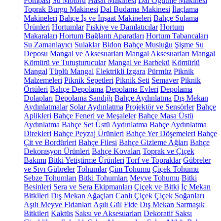
Pompası
Su Motoru
Hasat Makinesi
Dal Öğütme Makinesi
Toprak Burgu Makinesi
Dal Budama Makinesi
İlaçlama
Makineleri
Bahçe İş ve İnşaat Makineleri
Bahçe Sulama
Ürünleri
Hortumlar
Fıskiye ve Damlatıcılar
Hortum
Makaraları
Hortum Bağlantı Aparatları
Hortum Tabancaları
Su Zamanlayıcı
Sulaklar
Bidon
Bahçe Musluğu
Şişme Su
Deposu
Mangal ve Aksesuarları
Mangal Aksesuarları
Mangal
Kömürü ve Tutuşturucular
Mangal ve Barbekü
Kömürlü
Mangal
Tüplü Mangal
Elektrikli Izgara
Pürmüz
Piknik
Malzemeleri
Piknik Sepetleri
Piknik Seti
Semaver
Piknik
Örtüleri
Bahçe Depolama
Depolama Evleri
Depolama
Dolapları
Depolama Sandığı
Bahçe Aydınlatma
Dış Mekan
Aydınlatmalar
Solar Aydınlatma
Projektör ve Sensörler
Bahçe
Aplikleri
Bahçe Feneri ve Meşaleler
Bahçe Masa Üstü
Aydınlatma
Bahçe Set Üstü Aydınlatma
Bahçe Aydınlatma
Direkleri
Bahçe Peyzaj Ürünleri
Bahçe Yer Döşemeleri
Bahçe
Çit ve Bordürleri
Bahçe Filesi
Bahçe Gizleme Ağları
Bahçe
Dekorasyon Ürünleri
Bahçe Kovaları
Toprak ve Çiçek
Bakımı
Bitki Yetiştirme Ürünleri
Torf ve Topraklar
Gübreler
ve Sıvı Gübreler
Tohumlar
Çim Tohumu
Çiçek Tohumu
Sebze Tohumları
Bitki Tohumları
Meyve Tohumu
Bitki
Besinleri
Sera ve Sera Ekipmanları
Çiçek ve Bitki
İç Mekan
Bitkileri
Dış Mekan Ağaçları
Canlı Çiçek
Çiçek Soğanları
Aşılı Meyve Fidanları
Aşılı Gül
Fide
Dış Mekan Sarmaşık
Bitkileri
Kaktüs
Saksı ve Aksesuarları
Dekoratif Saksı