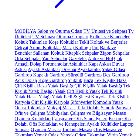
MOBİLYA
Salon ve Oturma Odası
TV Ünitesi ve Sehpası
Tv
Üniteleri
TV Sehpası
Oturma Grupları
Koltuk ve Kanepeler
Koltuk Takımları
Köşe Koltuklar
Tekli Koltuk ve Berjerler
Çekyat
Armut Koltuklar
Masaj Koltuğu
Puf
Bank ve
Benchler
Sallanan Koltuk
Kitaplık
Sehpalar
Zigon Sehpalar
Orta Sehpalar
Yan Sehpalar
Gazetelik
Antre ve Hol
Çok
Amaçlı Dolap
Portmantolar
Askılıklar
Kapı Askısı
Duvar
Askısı
Ayaklı Askılıklar
Dresuar
Ayakkabılık
Yatak Odası
Gardırop
Kapaklı Gardırop
Sürgülü Gardırop
Bez Gardırop
Açık Dolap
Köşe Gardırop
Yüklük
Baza
Tek Kişilik Baza
Çift Kişilik Baza
Yatak Başlığı
Çift Kişilik Yatak Başlığı
Tek
Kişilik Yatak Başlığı
Yatak
Çift Kişilik Yatak
Tek Kişilik
Yatak
Hasta Yatağı
Yatak Pedi & Şiltesi
Karyola
Tek Kişilik
Karyola
Çift Kişilik Karyola
Şifonyerler
Komodin
Yatak
Odası Takımları
Makyaj Masası
Takı Dolabı
Sandık
Paravan
Ofis ve Çalışma Mobilyaları
Çalışma ve Bilgisayar Masası
Oyuncu Koltukları
Çalışma ve Ofis Sandalyeleri
Keson
Ofis
Dolabı
Ofis Koltukları ve Kanepeleri
Ayaklı Küllükler
Laptop
Sehpası
Oyuncu Masası
Toplantı Masası
Ofis Masası ve
Takımları
Yemek Odası
Yemek Odası Takımları
Vitrin
Yemek