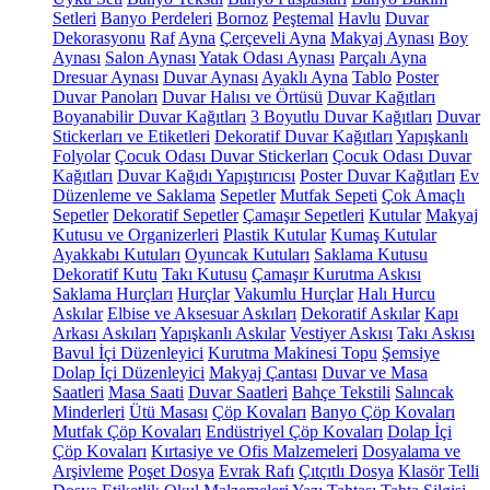
Setleri
Banyo Perdeleri
Bornoz
Peştemal
Havlu
Duvar
Dekorasyonu
Raf
Ayna
Çerçeveli Ayna
Makyaj Aynası
Boy
Aynası
Salon Aynası
Yatak Odası Aynası
Parçalı Ayna
Dresuar Aynası
Duvar Aynası
Ayaklı Ayna
Tablo
Poster
Duvar Panoları
Duvar Halısı ve Örtüsü
Duvar Kağıtları
Boyanabilir Duvar Kağıtları
3 Boyutlu Duvar Kağıtları
Duvar
Stickerları ve Etiketleri
Dekoratif Duvar Kağıtları
Yapışkanlı
Folyolar
Çocuk Odası Duvar Stickerları
Çocuk Odası Duvar
Kağıtları
Duvar Kağıdı Yapıştırıcısı
Poster Duvar Kağıtları
Ev
Düzenleme ve Saklama
Sepetler
Mutfak Sepeti
Çok Amaçlı
Sepetler
Dekoratif Sepetler
Çamaşır Sepetleri
Kutular
Makyaj
Kutusu ve Organizerleri
Plastik Kutular
Kumaş Kutular
Ayakkabı Kutuları
Oyuncak Kutuları
Saklama Kutusu
Dekoratif Kutu
Takı Kutusu
Çamaşır Kurutma Askısı
Saklama Hurçları
Hurçlar
Vakumlu Hurçlar
Halı Hurcu
Askılar
Elbise ve Aksesuar Askıları
Dekoratif Askılar
Kapı
Arkası Askıları
Yapışkanlı Askılar
Vestiyer Askısı
Takı Askısı
Bavul İçi Düzenleyici
Kurutma Makinesi Topu
Şemsiye
Dolap İçi Düzenleyici
Makyaj Çantası
Duvar ve Masa
Saatleri
Masa Saati
Duvar Saatleri
Bahçe Tekstili
Salıncak
Minderleri
Ütü Masası
Çöp Kovaları
Banyo Çöp Kovaları
Mutfak Çöp Kovaları
Endüstriyel Çöp Kovaları
Dolap İçi
Çöp Kovaları
Kırtasiye ve Ofis Malzemeleri
Dosyalama ve
Arşivleme
Poşet Dosya
Evrak Rafı
Çıtçıtlı Dosya
Klasör
Telli