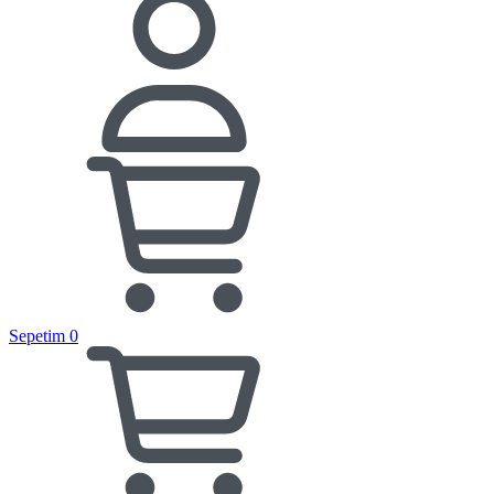
Sepetim
0