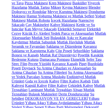
ve Tava
Pizza Makinesi
Krep Makinesi
Basküller
Yiyecek
Hazırlama
Mutfak Tartısı
Mikser
Kıyma Makinesi
Blender
Doğrayıcı ve Rondolar
Meyve Kurutma Makinesi
Dondurma
Makinesi
Hamur Yoğurma Makinesi ve Mutfak Şefleri
Yoğurt
Makinesi
Mutfak Robotu
İçecek Hazırlama
Narenciye
Sıkacağı
Çay Makineleri
Kahve Makinesi
Kettle ve Su
Isıtıcılar
Katı Meyve Sıkacağı
Elektrikli Semaver
Elektrikli
Cezve
Küçük Ev Aletleri Yedek Parça ve Aksesuarları
Mutfak
Aksesuarları
Mutfak Seti
Bulaşıklık
Askı ve Kancalar
Kaydırmaz
Mutfak Sabunluk
Mutfak Havluluk
Mutfak
Seramik ve Fayansları
Saklama ve Düzenleme
Kavanoz
Saklama ve Karıştırma Kabı
Çöp Poşeti
Sebzelikler
Saklama
Bonesi ve Kapağı
Mutfak Raf Düzenleyici
Poşetlik
Kaşıklık
Beslenme Kutusu
Damacana Pompası
Ekmeklik
Sefer Tası
Streç Film
Peçete Yüzüğü
Kavanoz Kapağı
Pipet
Buzdolabı
Poşeti
Doypack
Su Arıtma Cihazları ve Aksesuarları
Su
Arıtma Cihazları
Su Arıtma Filtreleri
Su Arıtma Aksesuarları
ve Yedek Parçaları
Arıtma Musluğu
Endüstriyel Mutfak
Ürünleri
Gıda ve İçecek
Kahve
Filtre Kahve Kağıdı
Türk
Kahvesi
Kapsül Kahve
Filtre Kahve
Çekirdek Kahve
Mutfak
Tezgahları
Laminant Mutfak Tezgahları
Ahşap Mutfak
Tezgahları
Bulaşık Makineleri
Derin Dondurucular
Su
Sebilleri
DEKORASYON VE EV GEREÇLERİ
Yılbaşı
Ürünleri
Yılbaşı Ağacı
Yılbaşı Aydınlatmaları
Yılbaşı Ağacı
Süsleri
Yılbaşı Sepeti
Yılbaşı Parti Malzemeleri
Dekoratif