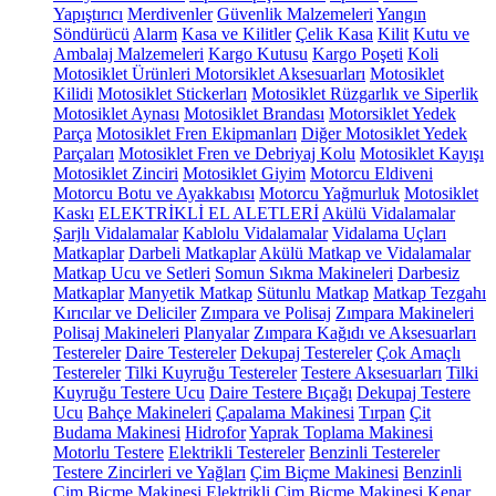
Yapıştırıcı
Merdivenler
Güvenlik Malzemeleri
Yangın
Söndürücü
Alarm
Kasa ve Kilitler
Çelik Kasa
Kilit
Kutu ve
Ambalaj Malzemeleri
Kargo Kutusu
Kargo Poşeti
Koli
Motosiklet Ürünleri
Motorsiklet Aksesuarları
Motosiklet
Kilidi
Motosiklet Stickerları
Motosiklet Rüzgarlık ve Siperlik
Motosiklet Aynası
Motosiklet Brandası
Motorsiklet Yedek
Parça
Motosiklet Fren Ekipmanları
Diğer Motosiklet Yedek
Parçaları
Motosiklet Fren ve Debriyaj Kolu
Motosiklet Kayışı
Motosiklet Zinciri
Motosiklet Giyim
Motorcu Eldiveni
Motorcu Botu ve Ayakkabısı
Motorcu Yağmurluk
Motosiklet
Kaskı
ELEKTRİKLİ EL ALETLERİ
Akülü Vidalamalar
Şarjlı Vidalamalar
Kablolu Vidalamalar
Vidalama Uçları
Matkaplar
Darbeli Matkaplar
Akülü Matkap ve Vidalamalar
Matkap Ucu ve Setleri
Somun Sıkma Makineleri
Darbesiz
Matkaplar
Manyetik Matkap
Sütunlu Matkap
Matkap Tezgahı
Kırıcılar ve Deliciler
Zımpara ve Polisaj
Zımpara Makineleri
Polisaj Makineleri
Planyalar
Zımpara Kağıdı ve Aksesuarları
Testereler
Daire Testereler
Dekupaj Testereler
Çok Amaçlı
Testereler
Tilki Kuyruğu Testereler
Testere Aksesuarları
Tilki
Kuyruğu Testere Ucu
Daire Testere Bıçağı
Dekupaj Testere
Ucu
Bahçe Makineleri
Çapalama Makinesi
Tırpan
Çit
Budama Makinesi
Hidrofor
Yaprak Toplama Makinesi
Motorlu Testere
Elektrikli Testereler
Benzinli Testereler
Testere Zincirleri ve Yağları
Çim Biçme Makinesi
Benzinli
Çim Biçme Makinesi
Elektrikli Çim Biçme Makinesi
Kenar