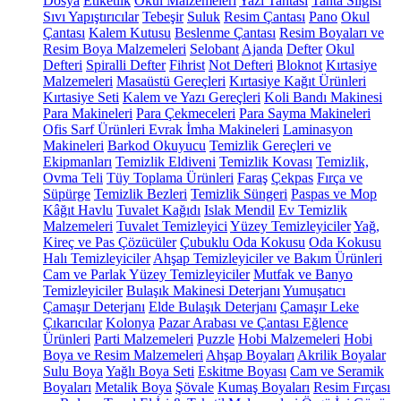
Dosya
Etiketlik
Okul Malzemeleri
Yazı Tahtası
Tahta Silgisi
Sıvı Yapıştırıcılar
Tebeşir
Suluk
Resim Çantası
Pano
Okul
Çantası
Kalem Kutusu
Beslenme Çantası
Resim Boyaları ve
Resim Boya Malzemeleri
Selobant
Ajanda
Defter
Okul
Defteri
Spiralli Defter
Fihrist
Not Defteri
Bloknot
Kırtasiye
Malzemeleri
Masaüstü Gereçleri
Kırtasiye Kağıt Ürünleri
Kırtasiye Seti
Kalem ve Yazı Gereçleri
Koli Bandı Makinesi
Para Makineleri
Para Çekmeceleri
Para Sayma Makineleri
Ofis Sarf Ürünleri
Evrak İmha Makineleri
Laminasyon
Makineleri
Barkod Okuyucu
Temizlik Gereçleri ve
Ekipmanları
Temizlik Eldiveni
Temizlik Kovası
Temizlik,
Ovma Teli
Tüy Toplama Ürünleri
Faraş
Çekpas
Fırça ve
Süpürge
Temizlik Bezleri
Temizlik Süngeri
Paspas ve Mop
Kâğıt Havlu
Tuvalet Kağıdı
Islak Mendil
Ev Temizlik
Malzemeleri
Tuvalet Temizleyici
Yüzey Temizleyiciler
Yağ,
Kireç ve Pas Çözücüler
Çubuklu Oda Kokusu
Oda Kokusu
Halı Temizleyiciler
Ahşap Temizleyiciler ve Bakım Ürünleri
Cam ve Parlak Yüzey Temizleyiciler
Mutfak ve Banyo
Temizleyiciler
Bulaşık Makinesi Deterjanı
Yumuşatıcı
Çamaşır Deterjanı
Elde Bulaşık Deterjanı
Çamaşır Leke
Çıkarıcılar
Kolonya
Pazar Arabası ve Çantası
Eğlence
Ürünleri
Parti Malzemeleri
Puzzle
Hobi Malzemeleri
Hobi
Boya ve Resim Malzemeleri
Ahşap Boyaları
Akrilik Boyalar
Sulu Boya
Yağlı Boya Seti
Eskitme Boyası
Cam ve Seramik
Boyaları
Metalik Boya
Şövale
Kumaş Boyaları
Resim Fırçası