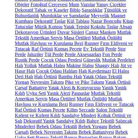
Objeler
Fotoğraf Çerçevesi
Mum
Vazolar
Yapay Çiçekler
Dekoratif Tabak ve Kaseler
Biblo
Şaraplıklar
Tütsülük ve
Buhurdanlık
Mumluklar ve Şamdanlar
Meyvelik
Magnet
Kumbara
Dekoratif Taşlar
Kül Tablası
Nazar Boncuğu
Kitap
Tutucular
Müzik Kutusu
Yatak Tepsisi
Kokulu Taşlar
Ahşap
Dekorasyon Ürünleri
Duvar Süsleri
Cansız Manken
Mutfak
Tekstili
Amerikan Servis
Masa Örtüleri
Mutfak Önlüğü
Mutfak Havlusu ve Kurulama Bezi
Runner
Fırın Eldiveni ve
Tutacak
Raf Örtüsü
Kumaş Peçete
Ev Tekstili
Perde
Stor
Perde
Jaluziler
Tül Perde
Perde Aksesuarları
Fon Perde
Rustik Perde
Çocuk Odası Perdesi
Güneşlik
Mutfak Perdeleri
Halı
Yolluk
Mutfak Halısı
Makine Halısı
Shaggy Halı
Jüt ve
Hasır Halı
Çocuk Odası Halıları
Halı Kaydırmazı
El Halısı
Deri Halı
Halı Örtüsü
Bambu Halı
Yatak Odası Tekstili
Yorgan
Nevresim Takımı
Pike ve Pike Takımı
Yatak Örtüsü
Çarşaf
Battaniye
Yatak Alezi & Koruyucusu
Yastık
Yastık
Kılıfı
Uyku Seti
Yastık Alezi
Paspaslar
Mutfak Tekstili
Amerikan Servis
Masa Örtüleri
Mutfak Önlüğü
Mutfak
Havlusu ve Kurulama Bezi
Runner
Fırın Eldiveni ve Tutacak
Raf Örtüsü
Kumaş Peçete
Kilim
Seccade
Salon Tekstili
Kırlent ve Kırlent Kılıfı
Sandalye Minderi
Koltuk Örtüsü ve
Şalı
Dekoratif Yastık
Sandalye Kılıfı
Bahçe Tekstili
Salıncak
Minderleri
Bebek Odası Tekstili
Bebek Yorganı
Bebek
Çarşafı
Bebek Nevresim Takımı
Bebek Battaniyesi
Bebek
Uyku Seti
Banyo Tekstil
Banyo Paspasları
Banyo Bakım