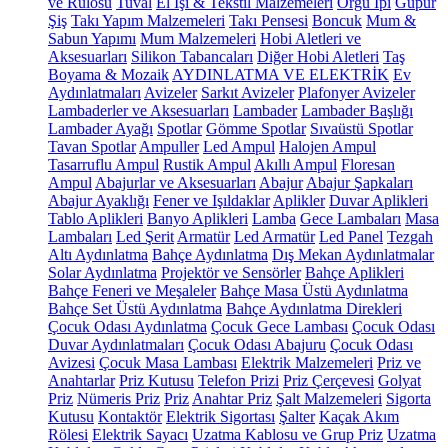
ve Rulosu
Tuval
El İşi & Tekstil Malzemeleri
Örgü İpi
Güpür
Şiş
Takı Yapım Malzemeleri
Takı Pensesi
Boncuk
Mum &
Sabun Yapımı
Mum Malzemeleri
Hobi Aletleri ve
Aksesuarları
Silikon Tabancaları
Diğer Hobi Aletleri
Taş
Boyama & Mozaik
AYDINLATMA VE ELEKTRİK
Ev
Aydınlatmaları
Avizeler
Sarkıt Avizeler
Plafonyer Avizeler
Lambaderler ve Aksesuarları
Lambader
Lambader Başlığı
Lambader Ayağı
Spotlar
Gömme Spotlar
Sıvaüstü Spotlar
Tavan Spotlar
Ampuller
Led Ampul
Halojen Ampul
Tasarruflu Ampul
Rustik Ampul
Akıllı Ampul
Floresan
Ampul
Abajurlar ve Aksesuarları
Abajur
Abajur Şapkaları
Abajur Ayaklığı
Fener ve Işıldaklar
Aplikler
Duvar Aplikleri
Tablo Aplikleri
Banyo Aplikleri
Lamba
Gece Lambaları
Masa
Lambaları
Led Şerit
Armatür
Led Armatür
Led Panel
Tezgah
Altı Aydınlatma
Bahçe Aydınlatma
Dış Mekan Aydınlatmalar
Solar Aydınlatma
Projektör ve Sensörler
Bahçe Aplikleri
Bahçe Feneri ve Meşaleler
Bahçe Masa Üstü Aydınlatma
Bahçe Set Üstü Aydınlatma
Bahçe Aydınlatma Direkleri
Çocuk Odası Aydınlatma
Çocuk Gece Lambası
Çocuk Odası
Duvar Aydınlatmaları
Çocuk Odası Abajuru
Çocuk Odası
Avizesi
Çocuk Masa Lambası
Elektrik Malzemeleri
Priz ve
Anahtarlar
Priz Kutusu
Telefon Prizi
Priz Çerçevesi
Golyat
Priz
Nümeris Priz
Priz
Anahtar Priz
Şalt Malzemeleri
Sigorta
Kutusu
Kontaktör
Elektrik Sigortası
Şalter
Kaçak Akım
Rölesi
Elektrik Sayacı
Uzatma Kablosu ve Grup Priz
Uzatma