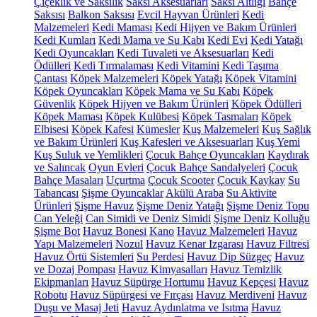
Çiçeklik ve Saksılık
Saksı Aksesuarları
Saksı Altlığı
Bahçe
Saksısı
Balkon Saksısı
Evcil Hayvan Ürünleri
Kedi
Malzemeleri
Kedi Maması
Kedi Hijyen ve Bakım Ürünleri
Kedi Kumları
Kedi Mama ve Su Kabı
Kedi Evi
Kedi Yatağı
Kedi Oyuncakları
Kedi Tuvaleti ve Aksesuarları
Kedi
Ödülleri
Kedi Tırmalaması
Kedi Vitamini
Kedi Taşıma
Çantası
Köpek Malzemeleri
Köpek Yatağı
Köpek Vitamini
Köpek Oyuncakları
Köpek Mama ve Su Kabı
Köpek
Güvenlik
Köpek Hijyen ve Bakım Ürünleri
Köpek Ödülleri
Köpek Maması
Köpek Kulübesi
Köpek Tasmaları
Köpek
Elbisesi
Köpek Kafesi
Kümesler
Kuş Malzemeleri
Kuş Sağlık
ve Bakım Ürünleri
Kuş Kafesleri ve Aksesuarları
Kuş Yemi
Kuş Suluk ve Yemlikleri
Çocuk Bahçe Oyuncakları
Kaydırak
ve Salıncak
Oyun Evleri
Çocuk Bahçe Sandalyeleri
Çocuk
Bahçe Masaları
Uçurtma
Çocuk Scooter
Çocuk Kaykay
Su
Tabancası
Şişme Oyuncaklar
Akülü Araba
Su Aktivite
Ürünleri
Şişme Havuz
Şişme Deniz Yatağı
Şişme Deniz Topu
Can Yeleği
Can Simidi ve Deniz Simidi
Şişme Deniz Kolluğu
Şişme Bot
Havuz Bonesi
Kano
Havuz Malzemeleri
Havuz
Yapı Malzemeleri
Nozul
Havuz Kenar Izgarası
Havuz Filtresi
Havuz Örtü Sistemleri
Su Perdesi
Havuz Dip Süzgeç
Havuz
ve Dozaj Pompası
Havuz Kimyasalları
Havuz Temizlik
Ekipmanları
Havuz Süpürge Hortumu
Havuz Kepçesi
Havuz
Robotu
Havuz Süpürgesi ve Fırçası
Havuz Merdiveni
Havuz
Duşu ve Masaj Jeti
Havuz Aydınlatma ve Isıtma
Havuz