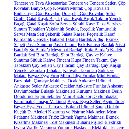
Tencere ve Tava Aksesuarları
Tencere ve Tencere Setleri
Çöp
Kovaları
Banyo Çöp Kovaları
Mutfak Çöp Kovaları
Endüstriyel Çöp Kovaları
Dolap İçi Çöp Kovaları
Sofra
Grubu
Çatal,Kaşık,Bıçak
Çatal Kaşık Bıçak Takımı
Yemek
Bıçağı
Çatal
Kaşık
Sofra Servis
Sürahi
Kase
Tepsi
Servis ve
Sunum Tabakları
Yağdanlık
Sosluk, Reçellik
Yumurtalık
Servis Maşa Seti
Şekerlik
Salata Kasesi
Peçetelik
Karaf
Kürdanlık
Çerezlik
Baharat Takımı
Bardak Altlığı
Ekmek
Sepeti
Pasta Sunumu
Pasta Takımı
Kek Fanusu
Bardak
Viski
Bardağı
Su Bardağı
Meşrubat Bardağı
Rakı Bardağı
Kadeh
Bardak Seti
Bira Bardağı
Shot Bardağı
Çay ve Kahve
Sunumu
Sütlük
Kahve Fincanı
Kupa
Fincan Takımı
Çay
Tabakları
Çay Setleri
Çay Fincanı
Çay Bardağı
Çay Kaşığı
Yemek Takımları
Tabaklar
Kahvaltı Takımları
Suluk ve
Matara
Beyaz Eşya
Fırın
Mikrodalga Fırınlar
Mini Fırınlar
Buzdolabı
Çamaşır Makinesi
Ocak
Ankastre Ürünleri
Ankastre Setler
Ankastre Ocaklar
Ankastre Fırınlar
Ankastre
Davlumbazlar
Bulaşık Makineleri
Kurutma Makinesi
Derin
Dondurucular
Su Sebilleri
Mini Buzdolabı
Davlumbazlar
Kurutmalı Çamaşır Makinesi
Beyaz Eşya Setleri
Aspiratörler
Beyaz Eşya Yedek Parça ve Bakım Ürünleri
Şarap Dolabı
Küçük Ev Aletleri
Kızartma ve Pişirme Makineleri
Mısır
Patlatma Makinesi
Fritöz
Ekmek Yapma Makinesi
Ekmek
Kızartma Makinesi
Tost Makinesi
Buharlı Pişirici
Elektrikli
Izgara
Waffle Makinesi
Yumurta Haşlayıcı
Elektrikli Tencere