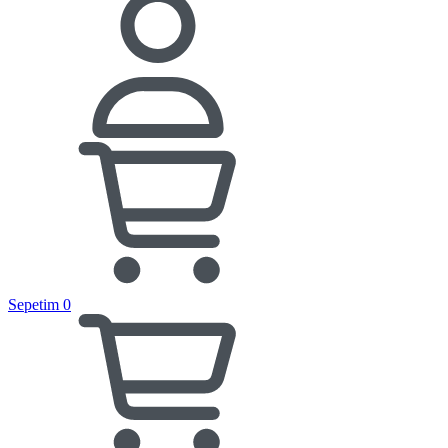
Sepetim
0