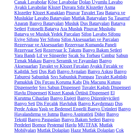
Çanak Lavabolar
Köşe Lavabolar
Dolap Uyumlu Lavabo
Ayaklı Lavabolar
Klozet
Duvara Sıfır Klozetler
Asma
Klozetler
Klozet Kapakları
Pisuvar
Tuvalet Taşı
Batarya ve
Musluklar
Lavabo Bataryaları
Mutfak Bataryaları
Su Tasarruf
Aparatı
Banyo Bataryaları
Musluk
Duş Bataryaları
Batarya
Setleri
Fotoselli Batarya
Ara Musluk
Pisuvar Musluğu
Batarya ve Musluk Yedek Parçaları
Sifon
Lavabo Sifonu
Eviye Sifonu
Yer Sifonu
Sifon Aksesuarları ve Parçaları
Rezervuar ve Aksesuarları
Rezervuar Kumanda Paneli
Rezervuar Seti
Rezervuar İç Takımı
Banyo Bakım Setleri
Yara Bandı
Lif ve Süngerler
Sıcak Su Torbası
Cımbız
Sabun
Tırnak Makası
Banyo Seramik ve Fayansları
Banyo
Aksesuarları
Tuvalet ve Klozet Fırçaları
Ayaklı Fırçalık ve
Kağıtlık Seti
Duş Rafı
Banyo Aynaları
Banyo Askısı
Banyo
Taburesi
Sabunluk
Sıvı Sabunluk Pompası
Tuvalet Kağıtlığı
Pamukluk
Diş Fırçası Koruma Kabı
Diş Macunu Kutusu
Dispenserler
Sıvı Sabun Dispenseri
Tuvalet Kağıdı Dispenseri
Havlu Dispenseri
Klozet Kapak Örtüsü Dispenseri
El
Kurutma Cihazları
Banyo Etajeri
Banyo Düzenleyicileri
Banyo Seti
Diş Fırçalık
Havluluk
Banyo Kaydırmazı
Duş
Perde Askısı
Yaşlı ve Bedensel Engelli Banyo Ürünleri
Banyo
Havalandırma ve Isıtma
Banyo Aspiratörü
Diğer
Banyo
Tekstil
Banyo Paspasları
Banyo Bakım Setleri
Banyo
Perdeleri
Bornoz
Peştemal
Havlu
MUTFAK
Mutfak
Mobilyaları
Mutfak Dolapları
Hazır Mutfak Dolapları
Çok