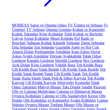
MOBİLYA
Salon ve Oturma Odası
TV Ünitesi ve Sehpası
Tv
Üniteleri
TV Sehpası
Oturma Grupları
Koltuk ve Kanepeler
Koltuk Takımları
Köşe Koltuklar
Tekli Koltuk ve Berjerler
Çekyat
Armut Koltuklar
Masaj Koltuğu
Puf
Bank ve
Benchler
Sallanan Koltuk
Kitaplık
Sehpalar
Zigon Sehpalar
Orta Sehpalar
Yan Sehpalar
Gazetelik
Antre ve Hol
Çok
Amaçlı Dolap
Portmantolar
Askılıklar
Kapı Askısı
Duvar
Askısı
Ayaklı Askılıklar
Dresuar
Ayakkabılık
Yatak Odası
Gardırop
Kapaklı Gardırop
Sürgülü Gardırop
Bez Gardırop
Açık Dolap
Köşe Gardırop
Yüklük
Baza
Tek Kişilik Baza
Çift Kişilik Baza
Yatak Başlığı
Çift Kişilik Yatak Başlığı
Tek
Kişilik Yatak Başlığı
Yatak
Çift Kişilik Yatak
Tek Kişilik
Yatak
Hasta Yatağı
Yatak Pedi & Şiltesi
Karyola
Tek Kişilik
Karyola
Çift Kişilik Karyola
Şifonyerler
Komodin
Yatak
Odası Takımları
Makyaj Masası
Takı Dolabı
Sandık
Paravan
Ofis ve Çalışma Mobilyaları
Çalışma ve Bilgisayar Masası
Oyuncu Koltukları
Çalışma ve Ofis Sandalyeleri
Keson
Ofis
Dolabı
Ofis Koltukları ve Kanepeleri
Ayaklı Küllükler
Laptop
Sehpası
Oyuncu Masası
Toplantı Masası
Ofis Masası ve
Takımları
Yemek Odası
Yemek Odası Takımları
Vitrin
Yemek