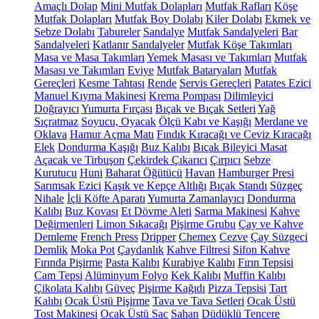
Amaçlı Dolap
Mini Mutfak Dolapları
Mutfak Rafları
Köşe
Mutfak Dolapları
Mutfak Boy Dolabı
Kiler Dolabı
Ekmek ve
Sebze Dolabı
Tabureler
Sandalye
Mutfak Sandalyeleri
Bar
Sandalyeleri
Katlanır Sandalyeler
Mutfak Köşe Takımları
Masa ve Masa Takımları
Yemek Masası ve Takımları
Mutfak
Masası ve Takımları
Eviye
Mutfak Bataryaları
Mutfak
Gereçleri
Kesme Tahtası
Rende
Servis Gereçleri
Patates Ezici
Manuel Kıyma Makinesi
Krema Pompası
Dilimleyici
Doğrayıcı
Yumurta Fırçası
Bıçak ve Bıçak Setleri
Yağ
Sıçratmaz
Soyucu, Oyacak
Ölçü Kabı ve Kaşığı
Merdane ve
Oklava
Hamur Açma Matı
Fındık Kıracağı ve Ceviz Kıracağı
Elek
Dondurma Kaşığı
Buz Kalıbı
Bıçak Bileyici Masat
Açacak ve Tirbuşon
Çekirdek Çıkarıcı
Çırpıcı
Sebze
Kurutucu
Huni
Baharat Öğütücü
Havan
Hamburger Presi
Sarımsak Ezici
Kaşık ve Kepçe Altlığı
Bıçak Standı
Süzgeç
Nihale
İçli Köfte Aparatı
Yumurta Zamanlayıcı
Dondurma
Kalıbı
Buz Kovası
Et Dövme Aleti
Sarma Makinesi
Kahve
Değirmenleri
Limon Sıkacağı
Pişirme Grubu
Çay ve Kahve
Demleme
French Press
Dripper
Chemex
Cezve
Çay Süzgeci
Demlik
Moka Pot
Çaydanlık
Kahve Filtresi
Sifon Kahve
Fırında Pişirme
Pasta Kalıbı
Kurabiye Kalıbı
Fırın Tepsisi
Cam Tepsi
Alüminyum Folyo
Kek Kalıbı
Muffin Kalıbı
Çikolata Kalıbı
Güveç
Pişirme Kağıdı
Pizza Tepsisi
Tart
Kalıbı
Ocak Üstü Pişirme
Tava ve Tava Setleri
Ocak Üstü
Tost Makinesi
Ocak Üstü Sac
Sahan
Düdüklü Tencere