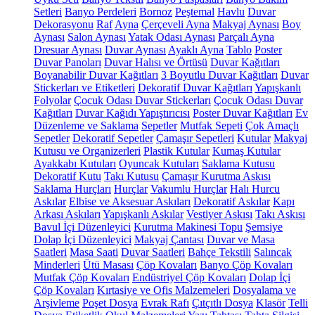
Setleri
Banyo Perdeleri
Bornoz
Peştemal
Havlu
Duvar
Dekorasyonu
Raf
Ayna
Çerçeveli Ayna
Makyaj Aynası
Boy
Aynası
Salon Aynası
Yatak Odası Aynası
Parçalı Ayna
Dresuar Aynası
Duvar Aynası
Ayaklı Ayna
Tablo
Poster
Duvar Panoları
Duvar Halısı ve Örtüsü
Duvar Kağıtları
Boyanabilir Duvar Kağıtları
3 Boyutlu Duvar Kağıtları
Duvar
Stickerları ve Etiketleri
Dekoratif Duvar Kağıtları
Yapışkanlı
Folyolar
Çocuk Odası Duvar Stickerları
Çocuk Odası Duvar
Kağıtları
Duvar Kağıdı Yapıştırıcısı
Poster Duvar Kağıtları
Ev
Düzenleme ve Saklama
Sepetler
Mutfak Sepeti
Çok Amaçlı
Sepetler
Dekoratif Sepetler
Çamaşır Sepetleri
Kutular
Makyaj
Kutusu ve Organizerleri
Plastik Kutular
Kumaş Kutular
Ayakkabı Kutuları
Oyuncak Kutuları
Saklama Kutusu
Dekoratif Kutu
Takı Kutusu
Çamaşır Kurutma Askısı
Saklama Hurçları
Hurçlar
Vakumlu Hurçlar
Halı Hurcu
Askılar
Elbise ve Aksesuar Askıları
Dekoratif Askılar
Kapı
Arkası Askıları
Yapışkanlı Askılar
Vestiyer Askısı
Takı Askısı
Bavul İçi Düzenleyici
Kurutma Makinesi Topu
Şemsiye
Dolap İçi Düzenleyici
Makyaj Çantası
Duvar ve Masa
Saatleri
Masa Saati
Duvar Saatleri
Bahçe Tekstili
Salıncak
Minderleri
Ütü Masası
Çöp Kovaları
Banyo Çöp Kovaları
Mutfak Çöp Kovaları
Endüstriyel Çöp Kovaları
Dolap İçi
Çöp Kovaları
Kırtasiye ve Ofis Malzemeleri
Dosyalama ve
Arşivleme
Poşet Dosya
Evrak Rafı
Çıtçıtlı Dosya
Klasör
Telli