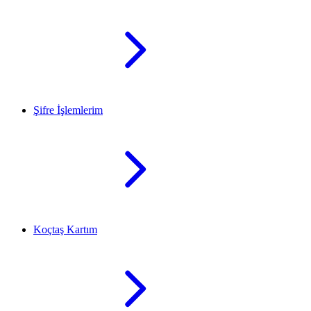
Şifre İşlemlerim
Koçtaş Kartım