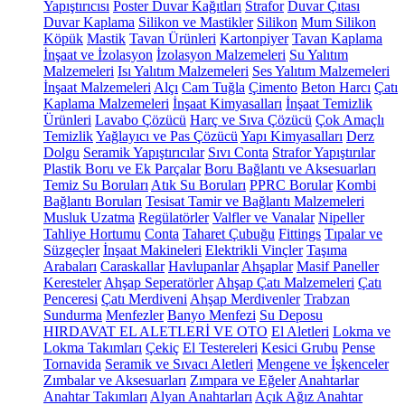
Yapıştırıcısı
Poster Duvar Kağıtları
Strafor
Duvar Çıtası
Duvar Kaplama
Silikon ve Mastikler
Silikon
Mum Silikon
Köpük
Mastik
Tavan Ürünleri
Kartonpiyer
Tavan Kaplama
İnşaat ve İzolasyon
İzolasyon Malzemeleri
Su Yalıtım
Malzemeleri
Isı Yalıtım Malzemeleri
Ses Yalıtım Malzemeleri
İnşaat Malzemeleri
Alçı
Cam Tuğla
Çimento
Beton Harcı
Çatı
Kaplama Malzemeleri
İnşaat Kimyasalları
İnşaat Temizlik
Ürünleri
Lavabo Çözücü
Harç ve Sıva Çözücü
Çok Amaçlı
Temizlik
Yağlayıcı ve Pas Çözücü
Yapı Kimyasalları
Derz
Dolgu
Seramik Yapıştırıcılar
Sıvı Conta
Strafor Yapıştırılar
Plastik Boru ve Ek Parçalar
Boru Bağlantı ve Aksesuarları
Temiz Su Boruları
Atık Su Boruları
PPRC Borular
Kombi
Bağlantı Boruları
Tesisat Tamir ve Bağlantı Malzemeleri
Musluk Uzatma
Regülatörler
Valfler ve Vanalar
Nipeller
Tahliye Hortumu
Conta
Taharet Çubuğu
Fittings
Tıpalar ve
Süzgeçler
İnşaat Makineleri
Elektrikli Vinçler
Taşıma
Arabaları
Caraskallar
Havlupanlar
Ahşaplar
Masif Paneller
Keresteler
Ahşap Seperatörler
Ahşap Çatı Malzemeleri
Çatı
Penceresi
Çatı Merdiveni
Ahşap Merdivenler
Trabzan
Sundurma
Menfezler
Banyo Menfezi
Su Deposu
HIRDAVAT EL ALETLERİ VE OTO
El Aletleri
Lokma ve
Lokma Takımları
Çekiç
El Testereleri
Kesici Grubu
Pense
Tornavida
Seramik ve Sıvacı Aletleri
Mengene ve İşkenceler
Zımbalar ve Aksesuarları
Zımpara ve Eğeler
Anahtarlar
Anahtar Takımları
Alyan Anahtarları
Açık Ağız Anahtar