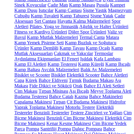
Sinek Kovucular
Çadır Matı
Kamp Masası
Pusula
Kampet
Kamp Duşu
Isıtıcılar
Kamp Çantası
Şişme Yastık
Magnezyum
Çubuğu
Kamp Tuvaleti
Kamp Taburesi
Şişme Yatak
Çadır
Aksesuarı
Sırt Çantası
Hayatta Kalma Malzemeleri
Spor
Aletleri
Pilates, Yoga ve Jimnastik
Ağırlık ve Halter Ürünleri
Fitness ve Kardiyo Ürünleri
Diğer Spor Ürünleri
Valiz ve
Bavul
Kamp Mutfak Malzemeleri
Termal Çanta
Matara
Kamp Yemek Pişirme Seti
Kamp Buzluk ve Soğutucu
Ürünler
Kamp Demliği
Kamp Tavası
Kamp Ocağı
Kamp
Mutfak Aksesuarları
Çakmak ve Yakıcılar
Termoslar
Aydınlatma Ekipmanları
El Feneri
Işıldak
Kafa Lambası
Kamp El Aletleri
Kamp Testeresi
Kamp Küreği
Kamp Bıçağı
Kamp Baltası
Avcılık Malzemeleri
Balık Av Malzemeleri
Bisiklet ve Scooter
Bisiklet
Elektrikli Scooter
Bahçe Aletleri
Çapa
Kürek
Bahçe Eldiveni
Tırmık
Budama Makası
Aşı
Makası
Fide Dikici ve Sökücü
Orak
Bahçe El Aleti Setleri
Çim Makası
Tırpan Misinası
Aşı Bıçağı
Meyve Toplama Aleti
Budama Testeresi
Bahçe Çatalı
Kazma
Bahçe Makineleri
Çapalama Makinesi
Tırpan
Çit Budama Makinesi
Hidrofor
Yaprak Toplama Makinesi
Motorlu Testere
Elektrikli
Testereler
Benzinli Testereler
Testere Zincirleri ve Yağları
Çim
Biçme Makinesi
Benzinli Çim Biçme Makinesi
Elektrikli Çim
Biçme Makinesi
Kenar Kesme Makinesi
Çim Biçme Yedek
Parça
Pompa
Santrifüj Pompa
Dalgıç Pompası
Bahçe