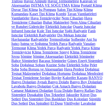
Trafosu
Havuz Ampulü
Havuz Termometresi
Karavan ve
Aksesuarları
ISITMA VE SOĞUTMA
Klima
Portatif Klima
Duvar Tipi Klima
Isı Pompası
Salon Tipi Klima
Klima
Kumandası
Kaset Tipi Klima
Kombi
Tavan Vantilatörleri
Vantilatörler
Hava Temizleyiciler
Nem Cihazları
Hava
Temizleme Cihazları
Buhar Makineleri
Nem Alma Cihazları
ve Rutubet Gidericiler
Elektrikli Isıtıcılar
Quartz Isıtıcılar
Infrared Isıtıcılar
Kule Tipi Isıtıcılar
Yağlı Radyatör
Fanlı
Isıtıcılar
Elektrikli Radyatörler
Dış Mekan Isıtıcılar
Havlupanlar
Radyatörler
Termosifonlar
Şofbenler
Ani Su
Isıtıcı
Isıtma ve Soğutma Yedek Parça
Radyatör Vanaları
Termostat
Klima Yedek Parça
Radyatör Yedek Parça
Klima
Temizleyicisi
Klima Temizleme Spreyi
Klima Temizleme
Sıvısı
Şömine
Şömine Aksesuarları
Elektrikli Şömineler
Bahçe Şömineleri
Bacasız Şömineler
Güneş Enerji Sistemleri
Soba
Doğalgaz Sobası
Kuzine Soba
Elektrikli Soba
Pelet
Soba
Soba Borusu ve Aksesuarları
Hava Perdesi
Doğalgaz
Tesisat Malzemeleri
Doğalgaz Hortumu
Doğalgaz Menfezleri
Tesisat Temizleme Sıvıları
Boyler
Kalorifer Kazanı
BANYO
Banyo Dolapları
Aynalı Banyo Dolabı
Banyo Boy Dolapları
Lavabolu Banyo Dolapları
Çok Amaçlı Banyo Dolapları
Çamaşır Makinesi Dolapları
Ecza Dolabı
Banyo Rafları
Duş
Sistemleri
Duşakabin
Duş Tekneleri
Jakuziler
Küvet
Duş
Setleri
Duş Sistemleri
Duş Başlıkları
Duş Kolonları
Sürgülü
Duş Setleri
Duş Spiralleri
El Duşu
Vitrifiyeler
Lavabolar