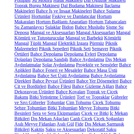
Pompası
Su Motoru
Hasat Makinesi
Dal Öğütme Makinesi
Toprak Burgu Makinesi
Dal Budama Makinesi
İlaçlama
Makineleri
Bahçe İş ve İnşaat Makineleri
Bahçe Sulama
Ürünleri
Hortumlar
Fıskiye ve Damlatıcılar
Hortum
Makaraları
Hortum Bağlantı Aparatları
Hortum Tabancaları
Su Zamanlayıcı
Sulaklar
Bidon
Bahçe Musluğu
Şişme Su
Deposu
Mangal ve Aksesuarları
Mangal Aksesuarları
Mangal
Kömürü ve Tutuşturucular
Mangal ve Barbekü
Kömürlü
Mangal
Tüplü Mangal
Elektrikli Izgara
Pürmüz
Piknik
Malzemeleri
Piknik Sepetleri
Piknik Seti
Semaver
Piknik
Örtüleri
Bahçe Depolama
Depolama Evleri
Depolama
Dolapları
Depolama Sandığı
Bahçe Aydınlatma
Dış Mekan
Aydınlatmalar
Solar Aydınlatma
Projektör ve Sensörler
Bahçe
Aplikleri
Bahçe Feneri ve Meşaleler
Bahçe Masa Üstü
Aydınlatma
Bahçe Set Üstü Aydınlatma
Bahçe Aydınlatma
Direkleri
Bahçe Peyzaj Ürünleri
Bahçe Yer Döşemeleri
Bahçe
Çit ve Bordürleri
Bahçe Filesi
Bahçe Gizleme Ağları
Bahçe
Dekorasyon Ürünleri
Bahçe Kovaları
Toprak ve Çiçek
Bakımı
Bitki Yetiştirme Ürünleri
Torf ve Topraklar
Gübreler
ve Sıvı Gübreler
Tohumlar
Çim Tohumu
Çiçek Tohumu
Sebze Tohumları
Bitki Tohumları
Meyve Tohumu
Bitki
Besinleri
Sera ve Sera Ekipmanları
Çiçek ve Bitki
İç Mekan
Bitkileri
Dış Mekan Ağaçları
Canlı Çiçek
Çiçek Soğanları
Aşılı Meyve Fidanları
Aşılı Gül
Fide
Dış Mekan Sarmaşık
Bitkileri
Kaktüs
Saksı ve Aksesuarları
Dekoratif Saksı