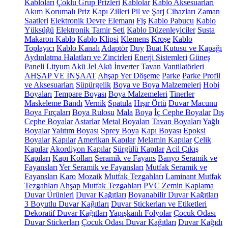
Kabloları
Çoklu Grup Prizleri
Kablolar
Kablo Aksesuarları
Akım Korumalı Priz
Kapı Zilleri
Pil ve Şarj Cihazları
Zaman
Saatleri
Elektronik Devre Elemanı
Fiş
Kablo Pabucu
Kablo
Yüksüğü
Elektronik Tamir Seti
Kablo Düzenleyiciler
Susta
Makaron Kablo
Kablo Klipsi
Klemens
Kroşe
Kablo
Toplayıcı
Kablo Kanalı
Adaptör
Duy
Buat Kutusu ve Kapağı
Aydınlatma Halatları ve Zincirleri
Enerji Sistemleri
Güneş
Paneli
Lityum Akü
Jel Akü
İnverter
Tavan Vantilatörleri
AHŞAP VE İNŞAAT
Ahşap Yer Döşeme
Parke
Parke Profil
ve Aksesuarları
Süpürgelik
Boya ve Boya Malzemeleri
Hobi
Boyaları
Tempare Boyası
Boya Malzemeleri
Tinerler
Maskeleme Bandı
Vernik
Spatula
Hışır Örtü
Duvar Macunu
Boya Fırçaları
Boya Rulosu
Mala
Boya
İç Cephe Boyalar
Dış
Cephe Boyalar
Astarlar
Metal Boyaları
Tavan Boyaları
Yağlı
Boyalar
Yalıtım Boyası
Sprey Boya
Kapı Boyası
Epoksi
Boyalar
Kapılar
Amerikan Kapılar
Melamin Kapılar
Çelik
Kapılar
Akordiyon Kapılar
Sürgülü Kapılar
Acil Çıkış
Kapıları
Kapı Kolları
Seramik ve Fayans
Banyo Seramik ve
Fayansları
Yer Seramik ve Fayansları
Mutfak Seramik ve
Fayansları
Karo
Mozaik
Mutfak Tezgahları
Laminant Mutfak
Tezgahları
Ahşap Mutfak Tezgahları
PVC Zemin Kaplama
Duvar Ürünleri
Duvar Kağıtları
Boyanabilir Duvar Kağıtları
3 Boyutlu Duvar Kağıtları
Duvar Stickerları ve Etiketleri
Dekoratif Duvar Kağıtları
Yapışkanlı Folyolar
Çocuk Odası
Duvar Stickerları
Çocuk Odası Duvar Kağıtları
Duvar Kağıdı