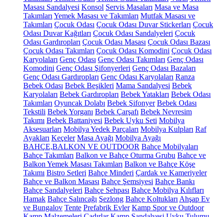
Masası Sandalyesi
Konsol
Servis Masaları
Masa ve Masa
Takımları
Yemek Masası ve Takımları
Mutfak Masası ve
Takımları
Çocuk Odası
Çocuk Odası Duvar Stickerları
Çocuk
Odası Duvar Kağıtları
Çocuk Odası Sandalyeleri
Çocuk
Odası Gardıropları
Çocuk Odası Masası
Çocuk Odası Bazası
Çocuk Odası Takımları
Çocuk Odası Komodini
Çocuk Odası
Karyolaları
Genç Odası
Genç Odası Takımları
Genç Odası
Komodini
Genç Odası Şifonyerleri
Genç Odası Bazaları
Genç Odası Gardıropları
Genç Odası Karyolaları
Ranza
Bebek Odası
Bebek Beşikleri
Mama Sandalyesi
Bebek
Karyolaları
Bebek Gardıropları
Bebek Yatakları
Bebek Odası
Takımları
Oyuncak Dolabı
Bebek Şifonyer
Bebek Odası
Tekstili
Bebek Yorganı
Bebek Çarşafı
Bebek Nevresim
Takımı
Bebek Battaniyesi
Bebek Uyku Seti
Mobilya
Aksesuarları
Mobilya Yedek Parçaları
Mobilya Kulpları
Raf
Ayakları
Keçeler
Masa Ayağı
Mobilya Ayağı
BAHÇE,BALKON VE OUTDOOR
Bahçe Mobilyaları
Bahçe Takımları
Balkon ve Bahçe Oturma Grubu
Bahçe ve
Balkon Yemek Masası Takımları
Balkon ve Bahçe Köşe
Takımı
Bistro Setleri
Bahçe Minderi
Çardak ve Kameriyeler
Bahçe ve Balkon Masası
Bahçe Şemsiyesi
Bahçe Bankı
Bahçe Sandalyeleri
Bahçe Sehpası
Bahçe Mobilya Kılıfları
Hamak
Bahçe Salıncağı
Şezlong
Bahçe Koltukları
Ahşap Ev
ve Bungalov
Tente
Prefabrik Evler
Kamp Spor ve Outdoor
Kamp Malzemeleri
Çadırlar
Kamp Sandalyesi
Uyku Tulumu