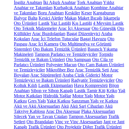
İngiliz Anahtarı
İki Ağızlı Anahtar
Tork Anahtarı
Yıldız
Anahtar ve Takımları
Kurbağcık Anahtarı
Kombine Anahtar
ve Takımları
Boru Anahtarı
Keskiler
Keser
Kargaburun
Balyoz
Balta
Kesici Aletler
Makas
Maket Bıçağı
Iskarpela
Oto Ürünleri
Lastik
Yaz Lastiği
Kış Lastiği
4 Mevsim Lastik
Oto Teknik Malzemeler
Araç İçi Aksesuar
Oto Güneşlik
Oto
Küllükler
Araç Buzdolapları
Bagaj Düzenleyici
Araba
Kokuları
Araç İçi Telefon Tutucular
Bagaj Havuzu
Oto
Paspası
Araç İçi Kamera
Oto Multimedya ve Görüntü
Sistemleri
Oto Bakım Temizlik Ürünleri
Basınçlı Yıkama
Makineleri
Tampon Parlatıcı ve Temizleyiciler
Torpido
Temizlik ve Bakım Ürünleri
Oto Şampuan
Oto Cila ve
Parlatıcı Ürünleri
Polyester Macun
Oto Cam Bakım Ürünleri
ve Temizleyiciler
Mikrofiber Bez
Araç Temizlik Seti
Araç
Boyaları
Araç Süpürgeleri
Araba Çizik Giderici
Motor
Temizleyici ve Bakım Ürünleri
Radyatör Temizleyiciler
Oto
Koltuk Kılıfı
Lastik Ekipmanları
Hava Kompresörü
Bijon
Anahtarı
Sibop ve Sibop Kapağı
Lastik Tamir Kiti
Kriko
Yağ
Motor Katkıları
Hidrolik Yağlar
Motor Yağı
Motor Yağı
Katkısı
Gres Yağı
Yakıt Katkısı
Şanzıman Yağı ve Katkısı
Akü ve Akü Aksesuarları
Akü
Akü Şarj Cihazları
Akü
Takviye Kablosu
Araç Dış Aksesuar
Plaka Aksesuarları
Silecek
Yan ve Tavan Çıtaları
Tampon Aksesuarları
Trafik
Setleri
Oto Brandaları
Vinç ve Vinç Aksesuarları
Jant ve Jant
Kapağı
Trafik Ürünleri
Oto Projektör
Diğer Trafik Ürünleri