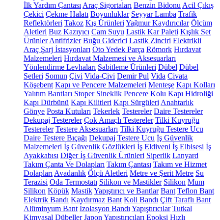
İlk Yardım Çantası
Araç Sigortaları
Benzin Bidonu
Acil Çıkış
Çekici
Çekme Halatı
Boyunluklar
Seyyar Lamba
Trafik
Reflektörleri
Takoz
Kış Ürünleri
Yağmur Kaydırıcılar
Ölçüm
Aletleri
Buz Kazıyıcı
Cam Suyu
Lastik Kar Paleti
Kışlık Set
Ürünler
Antifrizler
Buğu Giderici
Lastik Zinciri
Elektrikli
Araç Şarj İstasyonları
Oto Yedek Parça
Römork
Hırdavat
Malzemeleri
Hırdavat Malzemesi ve Aksesuarları
Yönlendirme Levhaları
Sabitleme Ürünleri
Dübel
Dübel
Setleri
Somun
Çivi
Vida-Çivi
Demir Pul
Vida
Civata
Köşebent
Kapı ve Pencere Malzemeleri
Menteşe
Kapı Kolları
Yalıtım Bantları
Stoper
Sineklik
Pencere Kolu
Kapı Hidroliği
Kapı Dürbünü
Kapı Kilitleri
Kapı Sürgüleri
Anahtarlık
Gönye
Posta Kutuları
Tekerlek
Testereler
Daire Testereler
Dekupaj Testereler
Çok Amaçlı Testereler
Tilki Kuyruğu
Testereler
Testere Aksesuarları
Tilki Kuyruğu Testere Ucu
Daire Testere Bıçağı
Dekupaj Testere Ucu
İş Güvenlik
Malzemeleri
İş Güvenlik Gözlükleri
İş Eldiveni
İş Elbisesi
İş
Ayakkabısı
Diğer İş Güvenlik Ürünleri
Siperlik
Lanyard
Takım Çanta Ve Dolapları
Takım Çantası
Takım ve Hizmet
Dolapları
Avadanlık
Ölçü Aletleri
Metre ve Şerit Metre
Su
Terazisi
Oda Termostatı
Silikon ve Mastikler
Silikon
Mum
Silikon
Köpük
Mastik
Yapıştırıcı ve Bantlar
Bant
Teflon Bant
Elektrik Bandı
Kaydırmaz Bant
Koli Bandı
Çift Taraflı Bant
Alüminyum Bant
İzolasyon Bandı
Yapıştırıcılar
Tutkal
Kimyasal Dübeller
Japon Yapıştırıcıları
Epoksi
Hızlı