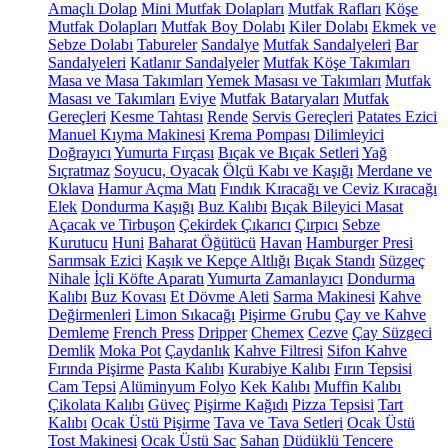
Amaçlı Dolap
Mini Mutfak Dolapları
Mutfak Rafları
Köşe
Mutfak Dolapları
Mutfak Boy Dolabı
Kiler Dolabı
Ekmek ve
Sebze Dolabı
Tabureler
Sandalye
Mutfak Sandalyeleri
Bar
Sandalyeleri
Katlanır Sandalyeler
Mutfak Köşe Takımları
Masa ve Masa Takımları
Yemek Masası ve Takımları
Mutfak
Masası ve Takımları
Eviye
Mutfak Bataryaları
Mutfak
Gereçleri
Kesme Tahtası
Rende
Servis Gereçleri
Patates Ezici
Manuel Kıyma Makinesi
Krema Pompası
Dilimleyici
Doğrayıcı
Yumurta Fırçası
Bıçak ve Bıçak Setleri
Yağ
Sıçratmaz
Soyucu, Oyacak
Ölçü Kabı ve Kaşığı
Merdane ve
Oklava
Hamur Açma Matı
Fındık Kıracağı ve Ceviz Kıracağı
Elek
Dondurma Kaşığı
Buz Kalıbı
Bıçak Bileyici Masat
Açacak ve Tirbuşon
Çekirdek Çıkarıcı
Çırpıcı
Sebze
Kurutucu
Huni
Baharat Öğütücü
Havan
Hamburger Presi
Sarımsak Ezici
Kaşık ve Kepçe Altlığı
Bıçak Standı
Süzgeç
Nihale
İçli Köfte Aparatı
Yumurta Zamanlayıcı
Dondurma
Kalıbı
Buz Kovası
Et Dövme Aleti
Sarma Makinesi
Kahve
Değirmenleri
Limon Sıkacağı
Pişirme Grubu
Çay ve Kahve
Demleme
French Press
Dripper
Chemex
Cezve
Çay Süzgeci
Demlik
Moka Pot
Çaydanlık
Kahve Filtresi
Sifon Kahve
Fırında Pişirme
Pasta Kalıbı
Kurabiye Kalıbı
Fırın Tepsisi
Cam Tepsi
Alüminyum Folyo
Kek Kalıbı
Muffin Kalıbı
Çikolata Kalıbı
Güveç
Pişirme Kağıdı
Pizza Tepsisi
Tart
Kalıbı
Ocak Üstü Pişirme
Tava ve Tava Setleri
Ocak Üstü
Tost Makinesi
Ocak Üstü Sac
Sahan
Düdüklü Tencere