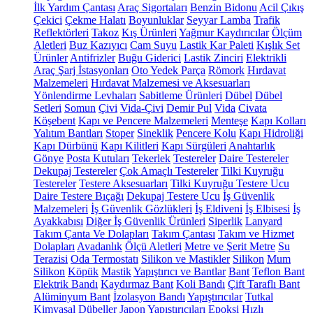
İlk Yardım Çantası
Araç Sigortaları
Benzin Bidonu
Acil Çıkış
Çekici
Çekme Halatı
Boyunluklar
Seyyar Lamba
Trafik
Reflektörleri
Takoz
Kış Ürünleri
Yağmur Kaydırıcılar
Ölçüm
Aletleri
Buz Kazıyıcı
Cam Suyu
Lastik Kar Paleti
Kışlık Set
Ürünler
Antifrizler
Buğu Giderici
Lastik Zinciri
Elektrikli
Araç Şarj İstasyonları
Oto Yedek Parça
Römork
Hırdavat
Malzemeleri
Hırdavat Malzemesi ve Aksesuarları
Yönlendirme Levhaları
Sabitleme Ürünleri
Dübel
Dübel
Setleri
Somun
Çivi
Vida-Çivi
Demir Pul
Vida
Civata
Köşebent
Kapı ve Pencere Malzemeleri
Menteşe
Kapı Kolları
Yalıtım Bantları
Stoper
Sineklik
Pencere Kolu
Kapı Hidroliği
Kapı Dürbünü
Kapı Kilitleri
Kapı Sürgüleri
Anahtarlık
Gönye
Posta Kutuları
Tekerlek
Testereler
Daire Testereler
Dekupaj Testereler
Çok Amaçlı Testereler
Tilki Kuyruğu
Testereler
Testere Aksesuarları
Tilki Kuyruğu Testere Ucu
Daire Testere Bıçağı
Dekupaj Testere Ucu
İş Güvenlik
Malzemeleri
İş Güvenlik Gözlükleri
İş Eldiveni
İş Elbisesi
İş
Ayakkabısı
Diğer İş Güvenlik Ürünleri
Siperlik
Lanyard
Takım Çanta Ve Dolapları
Takım Çantası
Takım ve Hizmet
Dolapları
Avadanlık
Ölçü Aletleri
Metre ve Şerit Metre
Su
Terazisi
Oda Termostatı
Silikon ve Mastikler
Silikon
Mum
Silikon
Köpük
Mastik
Yapıştırıcı ve Bantlar
Bant
Teflon Bant
Elektrik Bandı
Kaydırmaz Bant
Koli Bandı
Çift Taraflı Bant
Alüminyum Bant
İzolasyon Bandı
Yapıştırıcılar
Tutkal
Kimyasal Dübeller
Japon Yapıştırıcıları
Epoksi
Hızlı