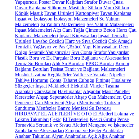
Yapıştırıcısı
Poster Duvar Kağıtları
Strafor
Duvar Çıtası
Duvar Kaplama
Silikon ve Mastikler
Silikon
Mum Silikon
Köpük
Mastik
Tavan Ürünleri
Kartonpiyer
Tavan Kaplama
İnşaat ve İzolasyon
İzolasyon Malzemeleri
Su Yalıtım
Malzemeleri
Isı Yalıtım Malzemeleri
Ses Yalıtım Malzemeleri
İnşaat Malzemeleri
Alçı
Cam Tuğla
Çimento
Beton Harcı
Çatı
Kaplama Malzemeleri
İnşaat Kimyasalları
İnşaat Temizlik
Ürünleri
Lavabo Çözücü
Harç ve Sıva Çözücü
Çok Amaçlı
Temizlik
Yağlayıcı ve Pas Çözücü
Yapı Kimyasalları
Derz
Dolgu
Seramik Yapıştırıcılar
Sıvı Conta
Strafor Yapıştırılar
Plastik Boru ve Ek Parçalar
Boru Bağlantı ve Aksesuarları
Temiz Su Boruları
Atık Su Boruları
PPRC Borular
Kombi
Bağlantı Boruları
Tesisat Tamir ve Bağlantı Malzemeleri
Musluk Uzatma
Regülatörler
Valfler ve Vanalar
Nipeller
Tahliye Hortumu
Conta
Taharet Çubuğu
Fittings
Tıpalar ve
Süzgeçler
İnşaat Makineleri
Elektrikli Vinçler
Taşıma
Arabaları
Caraskallar
Havlupanlar
Ahşaplar
Masif Paneller
Keresteler
Ahşap Seperatörler
Ahşap Çatı Malzemeleri
Çatı
Penceresi
Çatı Merdiveni
Ahşap Merdivenler
Trabzan
Sundurma
Menfezler
Banyo Menfezi
Su Deposu
HIRDAVAT EL ALETLERİ VE OTO
El Aletleri
Lokma ve
Lokma Takımları
Çekiç
El Testereleri
Kesici Grubu
Pense
Tornavida
Seramik ve Sıvacı Aletleri
Mengene ve İşkenceler
Zımbalar ve Aksesuarları
Zımpara ve Eğeler
Anahtarlar
Anahtar Takımları
Alyan Anahtarları
Açık Ağız Anahtar