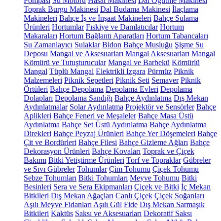
Pompası
Su Motoru
Hasat Makinesi
Dal Öğütme Makinesi
Toprak Burgu Makinesi
Dal Budama Makinesi
İlaçlama
Makineleri
Bahçe İş ve İnşaat Makineleri
Bahçe Sulama
Ürünleri
Hortumlar
Fıskiye ve Damlatıcılar
Hortum
Makaraları
Hortum Bağlantı Aparatları
Hortum Tabancaları
Su Zamanlayıcı
Sulaklar
Bidon
Bahçe Musluğu
Şişme Su
Deposu
Mangal ve Aksesuarları
Mangal Aksesuarları
Mangal
Kömürü ve Tutuşturucular
Mangal ve Barbekü
Kömürlü
Mangal
Tüplü Mangal
Elektrikli Izgara
Pürmüz
Piknik
Malzemeleri
Piknik Sepetleri
Piknik Seti
Semaver
Piknik
Örtüleri
Bahçe Depolama
Depolama Evleri
Depolama
Dolapları
Depolama Sandığı
Bahçe Aydınlatma
Dış Mekan
Aydınlatmalar
Solar Aydınlatma
Projektör ve Sensörler
Bahçe
Aplikleri
Bahçe Feneri ve Meşaleler
Bahçe Masa Üstü
Aydınlatma
Bahçe Set Üstü Aydınlatma
Bahçe Aydınlatma
Direkleri
Bahçe Peyzaj Ürünleri
Bahçe Yer Döşemeleri
Bahçe
Çit ve Bordürleri
Bahçe Filesi
Bahçe Gizleme Ağları
Bahçe
Dekorasyon Ürünleri
Bahçe Kovaları
Toprak ve Çiçek
Bakımı
Bitki Yetiştirme Ürünleri
Torf ve Topraklar
Gübreler
ve Sıvı Gübreler
Tohumlar
Çim Tohumu
Çiçek Tohumu
Sebze Tohumları
Bitki Tohumları
Meyve Tohumu
Bitki
Besinleri
Sera ve Sera Ekipmanları
Çiçek ve Bitki
İç Mekan
Bitkileri
Dış Mekan Ağaçları
Canlı Çiçek
Çiçek Soğanları
Aşılı Meyve Fidanları
Aşılı Gül
Fide
Dış Mekan Sarmaşık
Bitkileri
Kaktüs
Saksı ve Aksesuarları
Dekoratif Saksı