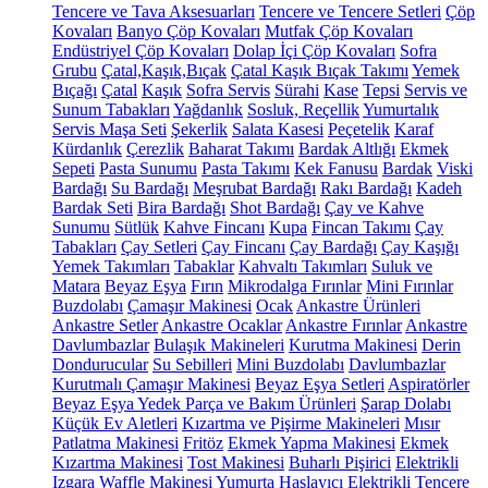
Tencere ve Tava Aksesuarları
Tencere ve Tencere Setleri
Çöp
Kovaları
Banyo Çöp Kovaları
Mutfak Çöp Kovaları
Endüstriyel Çöp Kovaları
Dolap İçi Çöp Kovaları
Sofra
Grubu
Çatal,Kaşık,Bıçak
Çatal Kaşık Bıçak Takımı
Yemek
Bıçağı
Çatal
Kaşık
Sofra Servis
Sürahi
Kase
Tepsi
Servis ve
Sunum Tabakları
Yağdanlık
Sosluk, Reçellik
Yumurtalık
Servis Maşa Seti
Şekerlik
Salata Kasesi
Peçetelik
Karaf
Kürdanlık
Çerezlik
Baharat Takımı
Bardak Altlığı
Ekmek
Sepeti
Pasta Sunumu
Pasta Takımı
Kek Fanusu
Bardak
Viski
Bardağı
Su Bardağı
Meşrubat Bardağı
Rakı Bardağı
Kadeh
Bardak Seti
Bira Bardağı
Shot Bardağı
Çay ve Kahve
Sunumu
Sütlük
Kahve Fincanı
Kupa
Fincan Takımı
Çay
Tabakları
Çay Setleri
Çay Fincanı
Çay Bardağı
Çay Kaşığı
Yemek Takımları
Tabaklar
Kahvaltı Takımları
Suluk ve
Matara
Beyaz Eşya
Fırın
Mikrodalga Fırınlar
Mini Fırınlar
Buzdolabı
Çamaşır Makinesi
Ocak
Ankastre Ürünleri
Ankastre Setler
Ankastre Ocaklar
Ankastre Fırınlar
Ankastre
Davlumbazlar
Bulaşık Makineleri
Kurutma Makinesi
Derin
Dondurucular
Su Sebilleri
Mini Buzdolabı
Davlumbazlar
Kurutmalı Çamaşır Makinesi
Beyaz Eşya Setleri
Aspiratörler
Beyaz Eşya Yedek Parça ve Bakım Ürünleri
Şarap Dolabı
Küçük Ev Aletleri
Kızartma ve Pişirme Makineleri
Mısır
Patlatma Makinesi
Fritöz
Ekmek Yapma Makinesi
Ekmek
Kızartma Makinesi
Tost Makinesi
Buharlı Pişirici
Elektrikli
Izgara
Waffle Makinesi
Yumurta Haşlayıcı
Elektrikli Tencere