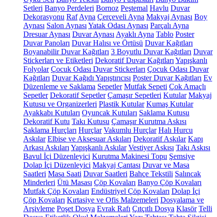
Setleri
Banyo Perdeleri
Bornoz
Peştemal
Havlu
Duvar
Dekorasyonu
Raf
Ayna
Çerçeveli Ayna
Makyaj Aynası
Boy
Aynası
Salon Aynası
Yatak Odası Aynası
Parçalı Ayna
Dresuar Aynası
Duvar Aynası
Ayaklı Ayna
Tablo
Poster
Duvar Panoları
Duvar Halısı ve Örtüsü
Duvar Kağıtları
Boyanabilir Duvar Kağıtları
3 Boyutlu Duvar Kağıtları
Duvar
Stickerları ve Etiketleri
Dekoratif Duvar Kağıtları
Yapışkanlı
Folyolar
Çocuk Odası Duvar Stickerları
Çocuk Odası Duvar
Kağıtları
Duvar Kağıdı Yapıştırıcısı
Poster Duvar Kağıtları
Ev
Düzenleme ve Saklama
Sepetler
Mutfak Sepeti
Çok Amaçlı
Sepetler
Dekoratif Sepetler
Çamaşır Sepetleri
Kutular
Makyaj
Kutusu ve Organizerleri
Plastik Kutular
Kumaş Kutular
Ayakkabı Kutuları
Oyuncak Kutuları
Saklama Kutusu
Dekoratif Kutu
Takı Kutusu
Çamaşır Kurutma Askısı
Saklama Hurçları
Hurçlar
Vakumlu Hurçlar
Halı Hurcu
Askılar
Elbise ve Aksesuar Askıları
Dekoratif Askılar
Kapı
Arkası Askıları
Yapışkanlı Askılar
Vestiyer Askısı
Takı Askısı
Bavul İçi Düzenleyici
Kurutma Makinesi Topu
Şemsiye
Dolap İçi Düzenleyici
Makyaj Çantası
Duvar ve Masa
Saatleri
Masa Saati
Duvar Saatleri
Bahçe Tekstili
Salıncak
Minderleri
Ütü Masası
Çöp Kovaları
Banyo Çöp Kovaları
Mutfak Çöp Kovaları
Endüstriyel Çöp Kovaları
Dolap İçi
Çöp Kovaları
Kırtasiye ve Ofis Malzemeleri
Dosyalama ve
Arşivleme
Poşet Dosya
Evrak Rafı
Çıtçıtlı Dosya
Klasör
Telli