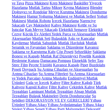
ve Tava
Pizza Makinesi
Krep Makinesi
Basküller
Yiyecek
Hazırlama
Mutfak Tartısı
Mikser
Kıyma Makinesi
Blender
Doğrayıcı ve Rondolar
Meyve Kurutma Makinesi
Dondurma
Makinesi
Hamur Yoğurma Makinesi ve Mutfak Şefleri
Yoğurt
Makinesi
Mutfak Robotu
İçecek Hazırlama
Narenciye
Sıkacağı
Çay Makineleri
Kahve Makinesi
Kettle ve Su
Isıtıcılar
Katı Meyve Sıkacağı
Elektrikli Semaver
Elektrikli
Cezve
Küçük Ev Aletleri Yedek Parça ve Aksesuarları
Mutfak
Aksesuarları
Mutfak Seti
Bulaşıklık
Askı ve Kancalar
Kaydırmaz
Mutfak Sabunluk
Mutfak Havluluk
Mutfak
Seramik ve Fayansları
Saklama ve Düzenleme
Kavanoz
Saklama ve Karıştırma Kabı
Çöp Poşeti
Sebzelikler
Saklama
Bonesi ve Kapağı
Mutfak Raf Düzenleyici
Poşetlik
Kaşıklık
Beslenme Kutusu
Damacana Pompası
Ekmeklik
Sefer Tası
Streç Film
Peçete Yüzüğü
Kavanoz Kapağı
Pipet
Buzdolabı
Poşeti
Doypack
Su Arıtma Cihazları ve Aksesuarları
Su
Arıtma Cihazları
Su Arıtma Filtreleri
Su Arıtma Aksesuarları
ve Yedek Parçaları
Arıtma Musluğu
Endüstriyel Mutfak
Ürünleri
Gıda ve İçecek
Kahve
Filtre Kahve Kağıdı
Türk
Kahvesi
Kapsül Kahve
Filtre Kahve
Çekirdek Kahve
Mutfak
Tezgahları
Laminant Mutfak Tezgahları
Ahşap Mutfak
Tezgahları
Bulaşık Makineleri
Derin Dondurucular
Su
Sebilleri
DEKORASYON VE EV GEREÇLERİ
Yılbaşı
Ürünleri
Yılbaşı Ağacı
Yılbaşı Aydınlatmaları
Yılbaşı Ağacı
Süsleri
Yılbaşı Sepeti
Yılbaşı Parti Malzemeleri
Dekoratif