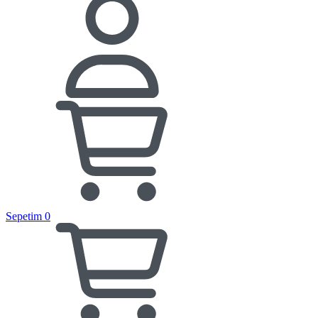
Sepetim
0