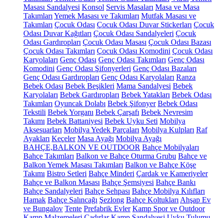
Masası Sandalyesi
Konsol
Servis Masaları
Masa ve Masa
Takımları
Yemek Masası ve Takımları
Mutfak Masası ve
Takımları
Çocuk Odası
Çocuk Odası Duvar Stickerları
Çocuk
Odası Duvar Kağıtları
Çocuk Odası Sandalyeleri
Çocuk
Odası Gardıropları
Çocuk Odası Masası
Çocuk Odası Bazası
Çocuk Odası Takımları
Çocuk Odası Komodini
Çocuk Odası
Karyolaları
Genç Odası
Genç Odası Takımları
Genç Odası
Komodini
Genç Odası Şifonyerleri
Genç Odası Bazaları
Genç Odası Gardıropları
Genç Odası Karyolaları
Ranza
Bebek Odası
Bebek Beşikleri
Mama Sandalyesi
Bebek
Karyolaları
Bebek Gardıropları
Bebek Yatakları
Bebek Odası
Takımları
Oyuncak Dolabı
Bebek Şifonyer
Bebek Odası
Tekstili
Bebek Yorganı
Bebek Çarşafı
Bebek Nevresim
Takımı
Bebek Battaniyesi
Bebek Uyku Seti
Mobilya
Aksesuarları
Mobilya Yedek Parçaları
Mobilya Kulpları
Raf
Ayakları
Keçeler
Masa Ayağı
Mobilya Ayağı
BAHÇE,BALKON VE OUTDOOR
Bahçe Mobilyaları
Bahçe Takımları
Balkon ve Bahçe Oturma Grubu
Bahçe ve
Balkon Yemek Masası Takımları
Balkon ve Bahçe Köşe
Takımı
Bistro Setleri
Bahçe Minderi
Çardak ve Kameriyeler
Bahçe ve Balkon Masası
Bahçe Şemsiyesi
Bahçe Bankı
Bahçe Sandalyeleri
Bahçe Sehpası
Bahçe Mobilya Kılıfları
Hamak
Bahçe Salıncağı
Şezlong
Bahçe Koltukları
Ahşap Ev
ve Bungalov
Tente
Prefabrik Evler
Kamp Spor ve Outdoor
Kamp Malzemeleri
Çadırlar
Kamp Sandalyesi
Uyku Tulumu