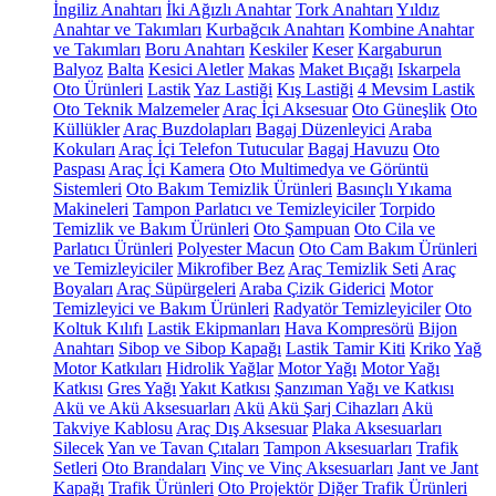
İngiliz Anahtarı
İki Ağızlı Anahtar
Tork Anahtarı
Yıldız
Anahtar ve Takımları
Kurbağcık Anahtarı
Kombine Anahtar
ve Takımları
Boru Anahtarı
Keskiler
Keser
Kargaburun
Balyoz
Balta
Kesici Aletler
Makas
Maket Bıçağı
Iskarpela
Oto Ürünleri
Lastik
Yaz Lastiği
Kış Lastiği
4 Mevsim Lastik
Oto Teknik Malzemeler
Araç İçi Aksesuar
Oto Güneşlik
Oto
Küllükler
Araç Buzdolapları
Bagaj Düzenleyici
Araba
Kokuları
Araç İçi Telefon Tutucular
Bagaj Havuzu
Oto
Paspası
Araç İçi Kamera
Oto Multimedya ve Görüntü
Sistemleri
Oto Bakım Temizlik Ürünleri
Basınçlı Yıkama
Makineleri
Tampon Parlatıcı ve Temizleyiciler
Torpido
Temizlik ve Bakım Ürünleri
Oto Şampuan
Oto Cila ve
Parlatıcı Ürünleri
Polyester Macun
Oto Cam Bakım Ürünleri
ve Temizleyiciler
Mikrofiber Bez
Araç Temizlik Seti
Araç
Boyaları
Araç Süpürgeleri
Araba Çizik Giderici
Motor
Temizleyici ve Bakım Ürünleri
Radyatör Temizleyiciler
Oto
Koltuk Kılıfı
Lastik Ekipmanları
Hava Kompresörü
Bijon
Anahtarı
Sibop ve Sibop Kapağı
Lastik Tamir Kiti
Kriko
Yağ
Motor Katkıları
Hidrolik Yağlar
Motor Yağı
Motor Yağı
Katkısı
Gres Yağı
Yakıt Katkısı
Şanzıman Yağı ve Katkısı
Akü ve Akü Aksesuarları
Akü
Akü Şarj Cihazları
Akü
Takviye Kablosu
Araç Dış Aksesuar
Plaka Aksesuarları
Silecek
Yan ve Tavan Çıtaları
Tampon Aksesuarları
Trafik
Setleri
Oto Brandaları
Vinç ve Vinç Aksesuarları
Jant ve Jant
Kapağı
Trafik Ürünleri
Oto Projektör
Diğer Trafik Ürünleri