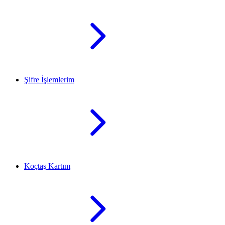
Şifre İşlemlerim
Koçtaş Kartım