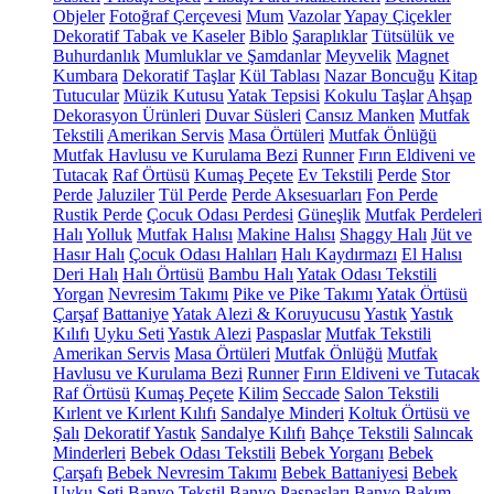
Objeler
Fotoğraf Çerçevesi
Mum
Vazolar
Yapay Çiçekler
Dekoratif Tabak ve Kaseler
Biblo
Şaraplıklar
Tütsülük ve
Buhurdanlık
Mumluklar ve Şamdanlar
Meyvelik
Magnet
Kumbara
Dekoratif Taşlar
Kül Tablası
Nazar Boncuğu
Kitap
Tutucular
Müzik Kutusu
Yatak Tepsisi
Kokulu Taşlar
Ahşap
Dekorasyon Ürünleri
Duvar Süsleri
Cansız Manken
Mutfak
Tekstili
Amerikan Servis
Masa Örtüleri
Mutfak Önlüğü
Mutfak Havlusu ve Kurulama Bezi
Runner
Fırın Eldiveni ve
Tutacak
Raf Örtüsü
Kumaş Peçete
Ev Tekstili
Perde
Stor
Perde
Jaluziler
Tül Perde
Perde Aksesuarları
Fon Perde
Rustik Perde
Çocuk Odası Perdesi
Güneşlik
Mutfak Perdeleri
Halı
Yolluk
Mutfak Halısı
Makine Halısı
Shaggy Halı
Jüt ve
Hasır Halı
Çocuk Odası Halıları
Halı Kaydırmazı
El Halısı
Deri Halı
Halı Örtüsü
Bambu Halı
Yatak Odası Tekstili
Yorgan
Nevresim Takımı
Pike ve Pike Takımı
Yatak Örtüsü
Çarşaf
Battaniye
Yatak Alezi & Koruyucusu
Yastık
Yastık
Kılıfı
Uyku Seti
Yastık Alezi
Paspaslar
Mutfak Tekstili
Amerikan Servis
Masa Örtüleri
Mutfak Önlüğü
Mutfak
Havlusu ve Kurulama Bezi
Runner
Fırın Eldiveni ve Tutacak
Raf Örtüsü
Kumaş Peçete
Kilim
Seccade
Salon Tekstili
Kırlent ve Kırlent Kılıfı
Sandalye Minderi
Koltuk Örtüsü ve
Şalı
Dekoratif Yastık
Sandalye Kılıfı
Bahçe Tekstili
Salıncak
Minderleri
Bebek Odası Tekstili
Bebek Yorganı
Bebek
Çarşafı
Bebek Nevresim Takımı
Bebek Battaniyesi
Bebek
Uyku Seti
Banyo Tekstil
Banyo Paspasları
Banyo Bakım