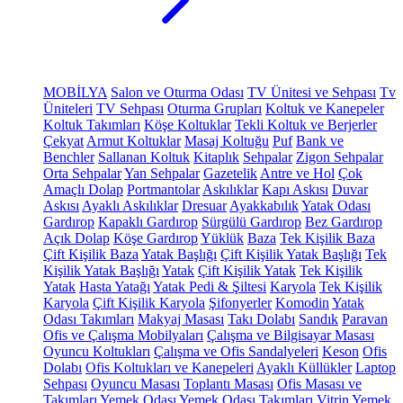
MOBİLYA
Salon ve Oturma Odası
TV Ünitesi ve Sehpası
Tv
Üniteleri
TV Sehpası
Oturma Grupları
Koltuk ve Kanepeler
Koltuk Takımları
Köşe Koltuklar
Tekli Koltuk ve Berjerler
Çekyat
Armut Koltuklar
Masaj Koltuğu
Puf
Bank ve
Benchler
Sallanan Koltuk
Kitaplık
Sehpalar
Zigon Sehpalar
Orta Sehpalar
Yan Sehpalar
Gazetelik
Antre ve Hol
Çok
Amaçlı Dolap
Portmantolar
Askılıklar
Kapı Askısı
Duvar
Askısı
Ayaklı Askılıklar
Dresuar
Ayakkabılık
Yatak Odası
Gardırop
Kapaklı Gardırop
Sürgülü Gardırop
Bez Gardırop
Açık Dolap
Köşe Gardırop
Yüklük
Baza
Tek Kişilik Baza
Çift Kişilik Baza
Yatak Başlığı
Çift Kişilik Yatak Başlığı
Tek
Kişilik Yatak Başlığı
Yatak
Çift Kişilik Yatak
Tek Kişilik
Yatak
Hasta Yatağı
Yatak Pedi & Şiltesi
Karyola
Tek Kişilik
Karyola
Çift Kişilik Karyola
Şifonyerler
Komodin
Yatak
Odası Takımları
Makyaj Masası
Takı Dolabı
Sandık
Paravan
Ofis ve Çalışma Mobilyaları
Çalışma ve Bilgisayar Masası
Oyuncu Koltukları
Çalışma ve Ofis Sandalyeleri
Keson
Ofis
Dolabı
Ofis Koltukları ve Kanepeleri
Ayaklı Küllükler
Laptop
Sehpası
Oyuncu Masası
Toplantı Masası
Ofis Masası ve
Takımları
Yemek Odası
Yemek Odası Takımları
Vitrin
Yemek