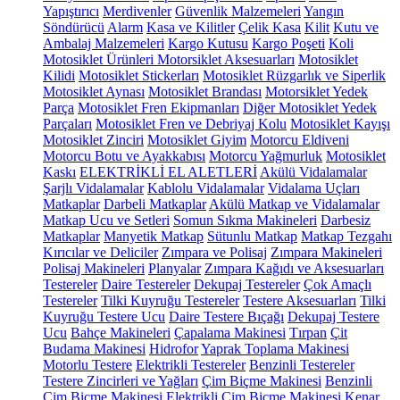
Yapıştırıcı
Merdivenler
Güvenlik Malzemeleri
Yangın
Söndürücü
Alarm
Kasa ve Kilitler
Çelik Kasa
Kilit
Kutu ve
Ambalaj Malzemeleri
Kargo Kutusu
Kargo Poşeti
Koli
Motosiklet Ürünleri
Motorsiklet Aksesuarları
Motosiklet
Kilidi
Motosiklet Stickerları
Motosiklet Rüzgarlık ve Siperlik
Motosiklet Aynası
Motosiklet Brandası
Motorsiklet Yedek
Parça
Motosiklet Fren Ekipmanları
Diğer Motosiklet Yedek
Parçaları
Motosiklet Fren ve Debriyaj Kolu
Motosiklet Kayışı
Motosiklet Zinciri
Motosiklet Giyim
Motorcu Eldiveni
Motorcu Botu ve Ayakkabısı
Motorcu Yağmurluk
Motosiklet
Kaskı
ELEKTRİKLİ EL ALETLERİ
Akülü Vidalamalar
Şarjlı Vidalamalar
Kablolu Vidalamalar
Vidalama Uçları
Matkaplar
Darbeli Matkaplar
Akülü Matkap ve Vidalamalar
Matkap Ucu ve Setleri
Somun Sıkma Makineleri
Darbesiz
Matkaplar
Manyetik Matkap
Sütunlu Matkap
Matkap Tezgahı
Kırıcılar ve Deliciler
Zımpara ve Polisaj
Zımpara Makineleri
Polisaj Makineleri
Planyalar
Zımpara Kağıdı ve Aksesuarları
Testereler
Daire Testereler
Dekupaj Testereler
Çok Amaçlı
Testereler
Tilki Kuyruğu Testereler
Testere Aksesuarları
Tilki
Kuyruğu Testere Ucu
Daire Testere Bıçağı
Dekupaj Testere
Ucu
Bahçe Makineleri
Çapalama Makinesi
Tırpan
Çit
Budama Makinesi
Hidrofor
Yaprak Toplama Makinesi
Motorlu Testere
Elektrikli Testereler
Benzinli Testereler
Testere Zincirleri ve Yağları
Çim Biçme Makinesi
Benzinli
Çim Biçme Makinesi
Elektrikli Çim Biçme Makinesi
Kenar