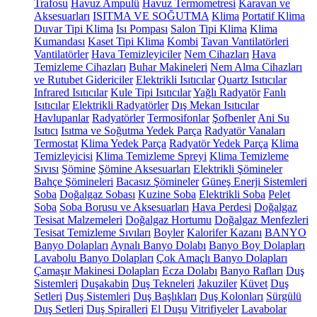
Trafosu
Havuz Ampulü
Havuz Termometresi
Karavan ve
Aksesuarları
ISITMA VE SOĞUTMA
Klima
Portatif Klima
Duvar Tipi Klima
Isı Pompası
Salon Tipi Klima
Klima
Kumandası
Kaset Tipi Klima
Kombi
Tavan Vantilatörleri
Vantilatörler
Hava Temizleyiciler
Nem Cihazları
Hava
Temizleme Cihazları
Buhar Makineleri
Nem Alma Cihazları
ve Rutubet Gidericiler
Elektrikli Isıtıcılar
Quartz Isıtıcılar
Infrared Isıtıcılar
Kule Tipi Isıtıcılar
Yağlı Radyatör
Fanlı
Isıtıcılar
Elektrikli Radyatörler
Dış Mekan Isıtıcılar
Havlupanlar
Radyatörler
Termosifonlar
Şofbenler
Ani Su
Isıtıcı
Isıtma ve Soğutma Yedek Parça
Radyatör Vanaları
Termostat
Klima Yedek Parça
Radyatör Yedek Parça
Klima
Temizleyicisi
Klima Temizleme Spreyi
Klima Temizleme
Sıvısı
Şömine
Şömine Aksesuarları
Elektrikli Şömineler
Bahçe Şömineleri
Bacasız Şömineler
Güneş Enerji Sistemleri
Soba
Doğalgaz Sobası
Kuzine Soba
Elektrikli Soba
Pelet
Soba
Soba Borusu ve Aksesuarları
Hava Perdesi
Doğalgaz
Tesisat Malzemeleri
Doğalgaz Hortumu
Doğalgaz Menfezleri
Tesisat Temizleme Sıvıları
Boyler
Kalorifer Kazanı
BANYO
Banyo Dolapları
Aynalı Banyo Dolabı
Banyo Boy Dolapları
Lavabolu Banyo Dolapları
Çok Amaçlı Banyo Dolapları
Çamaşır Makinesi Dolapları
Ecza Dolabı
Banyo Rafları
Duş
Sistemleri
Duşakabin
Duş Tekneleri
Jakuziler
Küvet
Duş
Setleri
Duş Sistemleri
Duş Başlıkları
Duş Kolonları
Sürgülü
Duş Setleri
Duş Spiralleri
El Duşu
Vitrifiyeler
Lavabolar