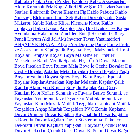
Kabloları
Çoklu Grup Prizleri
Kablolar
Kablo Aksesuarları
Akım Korumalı Priz
Kapı Zilleri
Pil ve Şarj Cihazları
Zaman
Saatleri
Elektronik Devre Elemanı
Fiş
Kablo Pabucu
Kablo
Yüksüğü
Elektronik Tamir Seti
Kablo Düzenleyiciler
Susta
Makaron Kablo
Kablo Klipsi
Klemens
Kroşe
Kablo
Toplayıcı
Kablo Kanalı
Adaptör
Duy
Buat Kutusu ve Kapağı
Aydınlatma Halatları ve Zincirleri
Enerji Sistemleri
Güneş
Paneli
Lityum Akü
Jel Akü
İnverter
Tavan Vantilatörleri
AHŞAP VE İNŞAAT
Ahşap Yer Döşeme
Parke
Parke Profil
ve Aksesuarları
Süpürgelik
Boya ve Boya Malzemeleri
Hobi
Boyaları
Tempare Boyası
Boya Malzemeleri
Tinerler
Maskeleme Bandı
Vernik
Spatula
Hışır Örtü
Duvar Macunu
Boya Fırçaları
Boya Rulosu
Mala
Boya
İç Cephe Boyalar
Dış
Cephe Boyalar
Astarlar
Metal Boyaları
Tavan Boyaları
Yağlı
Boyalar
Yalıtım Boyası
Sprey Boya
Kapı Boyası
Epoksi
Boyalar
Kapılar
Amerikan Kapılar
Melamin Kapılar
Çelik
Kapılar
Akordiyon Kapılar
Sürgülü Kapılar
Acil Çıkış
Kapıları
Kapı Kolları
Seramik ve Fayans
Banyo Seramik ve
Fayansları
Yer Seramik ve Fayansları
Mutfak Seramik ve
Fayansları
Karo
Mozaik
Mutfak Tezgahları
Laminant Mutfak
Tezgahları
Ahşap Mutfak Tezgahları
PVC Zemin Kaplama
Duvar Ürünleri
Duvar Kağıtları
Boyanabilir Duvar Kağıtları
3 Boyutlu Duvar Kağıtları
Duvar Stickerları ve Etiketleri
Dekoratif Duvar Kağıtları
Yapışkanlı Folyolar
Çocuk Odası
Duvar Stickerları
Çocuk Odası Duvar Kağıtları
Duvar Kağıdı