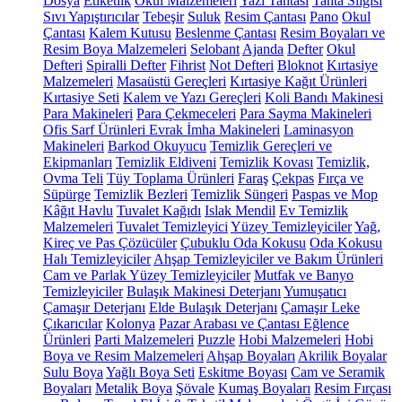
Dosya
Etiketlik
Okul Malzemeleri
Yazı Tahtası
Tahta Silgisi
Sıvı Yapıştırıcılar
Tebeşir
Suluk
Resim Çantası
Pano
Okul
Çantası
Kalem Kutusu
Beslenme Çantası
Resim Boyaları ve
Resim Boya Malzemeleri
Selobant
Ajanda
Defter
Okul
Defteri
Spiralli Defter
Fihrist
Not Defteri
Bloknot
Kırtasiye
Malzemeleri
Masaüstü Gereçleri
Kırtasiye Kağıt Ürünleri
Kırtasiye Seti
Kalem ve Yazı Gereçleri
Koli Bandı Makinesi
Para Makineleri
Para Çekmeceleri
Para Sayma Makineleri
Ofis Sarf Ürünleri
Evrak İmha Makineleri
Laminasyon
Makineleri
Barkod Okuyucu
Temizlik Gereçleri ve
Ekipmanları
Temizlik Eldiveni
Temizlik Kovası
Temizlik,
Ovma Teli
Tüy Toplama Ürünleri
Faraş
Çekpas
Fırça ve
Süpürge
Temizlik Bezleri
Temizlik Süngeri
Paspas ve Mop
Kâğıt Havlu
Tuvalet Kağıdı
Islak Mendil
Ev Temizlik
Malzemeleri
Tuvalet Temizleyici
Yüzey Temizleyiciler
Yağ,
Kireç ve Pas Çözücüler
Çubuklu Oda Kokusu
Oda Kokusu
Halı Temizleyiciler
Ahşap Temizleyiciler ve Bakım Ürünleri
Cam ve Parlak Yüzey Temizleyiciler
Mutfak ve Banyo
Temizleyiciler
Bulaşık Makinesi Deterjanı
Yumuşatıcı
Çamaşır Deterjanı
Elde Bulaşık Deterjanı
Çamaşır Leke
Çıkarıcılar
Kolonya
Pazar Arabası ve Çantası
Eğlence
Ürünleri
Parti Malzemeleri
Puzzle
Hobi Malzemeleri
Hobi
Boya ve Resim Malzemeleri
Ahşap Boyaları
Akrilik Boyalar
Sulu Boya
Yağlı Boya Seti
Eskitme Boyası
Cam ve Seramik
Boyaları
Metalik Boya
Şövale
Kumaş Boyaları
Resim Fırçası