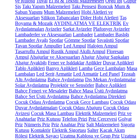
ve Rulosu
Tuval
El İşi & Tekstil Malzemeleri
Örgü İpi
Güpür
Şiş
Takı Yapım Malzemeleri
Takı Pensesi
Boncuk
Mum &
Sabun Yapımı
Mum Malzemeleri
Hobi Aletleri ve
Aksesuarları
Silikon Tabancaları
Diğer Hobi Aletleri
Taş
Boyama & Mozaik
AYDINLATMA VE ELEKTRİK
Ev
Aydınlatmaları
Avizeler
Sarkıt Avizeler
Plafonyer Avizeler
Lambaderler ve Aksesuarları
Lambader
Lambader Başlığı
Lambader Ayağı
Spotlar
Gömme Spotlar
Sıvaüstü Spotlar
Tavan Spotlar
Ampuller
Led Ampul
Halojen Ampul
Tasarruflu Ampul
Rustik Ampul
Akıllı Ampul
Floresan
Ampul
Abajurlar ve Aksesuarları
Abajur
Abajur Şapkaları
Abajur Ayaklığı
Fener ve Işıldaklar
Aplikler
Duvar Aplikleri
Tablo Aplikleri
Banyo Aplikleri
Lamba
Gece Lambaları
Masa
Lambaları
Led Şerit
Armatür
Led Armatür
Led Panel
Tezgah
Altı Aydınlatma
Bahçe Aydınlatma
Dış Mekan Aydınlatmalar
Solar Aydınlatma
Projektör ve Sensörler
Bahçe Aplikleri
Bahçe Feneri ve Meşaleler
Bahçe Masa Üstü Aydınlatma
Bahçe Set Üstü Aydınlatma
Bahçe Aydınlatma Direkleri
Çocuk Odası Aydınlatma
Çocuk Gece Lambası
Çocuk Odası
Duvar Aydınlatmaları
Çocuk Odası Abajuru
Çocuk Odası
Avizesi
Çocuk Masa Lambası
Elektrik Malzemeleri
Priz ve
Anahtarlar
Priz Kutusu
Telefon Prizi
Priz Çerçevesi
Golyat
Priz
Nümeris Priz
Priz
Anahtar Priz
Şalt Malzemeleri
Sigorta
Kutusu
Kontaktör
Elektrik Sigortası
Şalter
Kaçak Akım
Rölesi
Elektrik Sayacı
Uzatma Kablosu ve Grup Priz
Uzatma