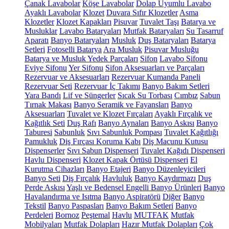
Çanak Lavabolar
Köşe Lavabolar
Dolap Uyumlu Lavabo
Ayaklı Lavabolar
Klozet
Duvara Sıfır Klozetler
Asma
Klozetler
Klozet Kapakları
Pisuvar
Tuvalet Taşı
Batarya ve
Musluklar
Lavabo Bataryaları
Mutfak Bataryaları
Su Tasarruf
Aparatı
Banyo Bataryaları
Musluk
Duş Bataryaları
Batarya
Setleri
Fotoselli Batarya
Ara Musluk
Pisuvar Musluğu
Batarya ve Musluk Yedek Parçaları
Sifon
Lavabo Sifonu
Eviye Sifonu
Yer Sifonu
Sifon Aksesuarları ve Parçaları
Rezervuar ve Aksesuarları
Rezervuar Kumanda Paneli
Rezervuar Seti
Rezervuar İç Takımı
Banyo Bakım Setleri
Yara Bandı
Lif ve Süngerler
Sıcak Su Torbası
Cımbız
Sabun
Tırnak Makası
Banyo Seramik ve Fayansları
Banyo
Aksesuarları
Tuvalet ve Klozet Fırçaları
Ayaklı Fırçalık ve
Kağıtlık Seti
Duş Rafı
Banyo Aynaları
Banyo Askısı
Banyo
Taburesi
Sabunluk
Sıvı Sabunluk Pompası
Tuvalet Kağıtlığı
Pamukluk
Diş Fırçası Koruma Kabı
Diş Macunu Kutusu
Dispenserler
Sıvı Sabun Dispenseri
Tuvalet Kağıdı Dispenseri
Havlu Dispenseri
Klozet Kapak Örtüsü Dispenseri
El
Kurutma Cihazları
Banyo Etajeri
Banyo Düzenleyicileri
Banyo Seti
Diş Fırçalık
Havluluk
Banyo Kaydırmazı
Duş
Perde Askısı
Yaşlı ve Bedensel Engelli Banyo Ürünleri
Banyo
Havalandırma ve Isıtma
Banyo Aspiratörü
Diğer
Banyo
Tekstil
Banyo Paspasları
Banyo Bakım Setleri
Banyo
Perdeleri
Bornoz
Peştemal
Havlu
MUTFAK
Mutfak
Mobilyaları
Mutfak Dolapları
Hazır Mutfak Dolapları
Çok