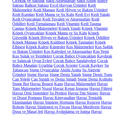
Çiçeklik ve Saksılık
Saksı Aksesuarları
Saksı Altlığı
Bahçe
Saksısı
Balkon Saksısı
Evcil Hayvan Ürünleri
Kedi
Malzemeleri
Kedi Maması
Kedi Hijyen ve Bakım Ürünleri
Kedi Kumları
Kedi Mama ve Su Kabı
Kedi Evi
Kedi Yatağı
Kedi Oyuncakları
Kedi Tuvaleti ve Aksesuarları
Kedi
Ödülleri
Kedi Tırmalaması
Kedi Vitamini
Kedi Taşıma
Çantası
Köpek Malzemeleri
Köpek Yatağı
Köpek Vitamini
Köpek Oyuncakları
Köpek Mama ve Su Kabı
Köpek
Güvenlik
Köpek Hijyen ve Bakım Ürünleri
Köpek Ödülleri
Köpek Maması
Köpek Kulübesi
Köpek Tasmaları
Köpek
Elbisesi
Köpek Kafesi
Kümesler
Kuş Malzemeleri
Kuş Sağlık
ve Bakım Ürünleri
Kuş Kafesleri ve Aksesuarları
Kuş Yemi
Kuş Suluk ve Yemlikleri
Çocuk Bahçe Oyuncakları
Kaydırak
ve Salıncak
Oyun Evleri
Çocuk Bahçe Sandalyeleri
Çocuk
Bahçe Masaları
Uçurtma
Çocuk Scooter
Çocuk Kaykay
Su
Tabancası
Şişme Oyuncaklar
Akülü Araba
Su Aktivite
Ürünleri
Şişme Havuz
Şişme Deniz Yatağı
Şişme Deniz Topu
Can Yeleği
Can Simidi ve Deniz Simidi
Şişme Deniz Kolluğu
Şişme Bot
Havuz Bonesi
Kano
Havuz Malzemeleri
Havuz
Yapı Malzemeleri
Nozul
Havuz Kenar Izgarası
Havuz Filtresi
Havuz Örtü Sistemleri
Su Perdesi
Havuz Dip Süzgeç
Havuz
ve Dozaj Pompası
Havuz Kimyasalları
Havuz Temizlik
Ekipmanları
Havuz Süpürge Hortumu
Havuz Kepçesi
Havuz
Robotu
Havuz Süpürgesi ve Fırçası
Havuz Merdiveni
Havuz
Duşu ve Masaj Jeti
Havuz Aydınlatma ve Isıtma
Havuz