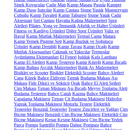
Sinek Kovucular
Çadır Matı
Kamp Masası
Pusula
Kampet
Kamp Duşu
Isıtıcılar
Kamp Çantası
Şişme Yastık
Magnezyum
Çubuğu
Kamp Tuvaleti
Kamp Taburesi
Şişme Yatak
Çadır
Aksesuarı
Sırt Çantası
Hayatta Kalma Malzemeleri
Spor
Aletleri
Pilates, Yoga ve Jimnastik
Ağırlık ve Halter Ürünleri
Fitness ve Kardiyo Ürünleri
Diğer Spor Ürünleri
Valiz ve
Bavul
Kamp Mutfak Malzemeleri
Termal Çanta
Matara
Kamp Yemek Pişirme Seti
Kamp Buzluk ve Soğutucu
Ürünler
Kamp Demliği
Kamp Tavası
Kamp Ocağı
Kamp
Mutfak Aksesuarları
Çakmak ve Yakıcılar
Termoslar
Aydınlatma Ekipmanları
El Feneri
Işıldak
Kafa Lambası
Kamp El Aletleri
Kamp Testeresi
Kamp Küreği
Kamp Bıçağı
Kamp Baltası
Avcılık Malzemeleri
Balık Av Malzemeleri
Bisiklet ve Scooter
Bisiklet
Elektrikli Scooter
Bahçe Aletleri
Çapa
Kürek
Bahçe Eldiveni
Tırmık
Budama Makası
Aşı
Makası
Fide Dikici ve Sökücü
Orak
Bahçe El Aleti Setleri
Çim Makası
Tırpan Misinası
Aşı Bıçağı
Meyve Toplama Aleti
Budama Testeresi
Bahçe Çatalı
Kazma
Bahçe Makineleri
Çapalama Makinesi
Tırpan
Çit Budama Makinesi
Hidrofor
Yaprak Toplama Makinesi
Motorlu Testere
Elektrikli
Testereler
Benzinli Testereler
Testere Zincirleri ve Yağları
Çim
Biçme Makinesi
Benzinli Çim Biçme Makinesi
Elektrikli Çim
Biçme Makinesi
Kenar Kesme Makinesi
Çim Biçme Yedek
Parça
Pompa
Santrifüj Pompa
Dalgıç Pompası
Bahçe