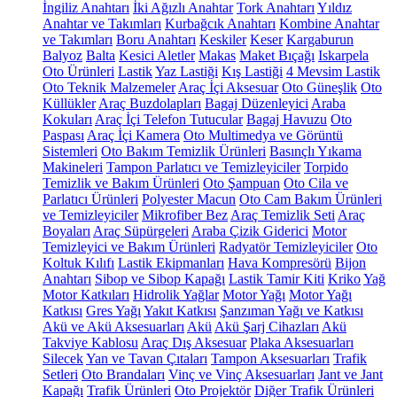
İngiliz Anahtarı
İki Ağızlı Anahtar
Tork Anahtarı
Yıldız
Anahtar ve Takımları
Kurbağcık Anahtarı
Kombine Anahtar
ve Takımları
Boru Anahtarı
Keskiler
Keser
Kargaburun
Balyoz
Balta
Kesici Aletler
Makas
Maket Bıçağı
Iskarpela
Oto Ürünleri
Lastik
Yaz Lastiği
Kış Lastiği
4 Mevsim Lastik
Oto Teknik Malzemeler
Araç İçi Aksesuar
Oto Güneşlik
Oto
Küllükler
Araç Buzdolapları
Bagaj Düzenleyici
Araba
Kokuları
Araç İçi Telefon Tutucular
Bagaj Havuzu
Oto
Paspası
Araç İçi Kamera
Oto Multimedya ve Görüntü
Sistemleri
Oto Bakım Temizlik Ürünleri
Basınçlı Yıkama
Makineleri
Tampon Parlatıcı ve Temizleyiciler
Torpido
Temizlik ve Bakım Ürünleri
Oto Şampuan
Oto Cila ve
Parlatıcı Ürünleri
Polyester Macun
Oto Cam Bakım Ürünleri
ve Temizleyiciler
Mikrofiber Bez
Araç Temizlik Seti
Araç
Boyaları
Araç Süpürgeleri
Araba Çizik Giderici
Motor
Temizleyici ve Bakım Ürünleri
Radyatör Temizleyiciler
Oto
Koltuk Kılıfı
Lastik Ekipmanları
Hava Kompresörü
Bijon
Anahtarı
Sibop ve Sibop Kapağı
Lastik Tamir Kiti
Kriko
Yağ
Motor Katkıları
Hidrolik Yağlar
Motor Yağı
Motor Yağı
Katkısı
Gres Yağı
Yakıt Katkısı
Şanzıman Yağı ve Katkısı
Akü ve Akü Aksesuarları
Akü
Akü Şarj Cihazları
Akü
Takviye Kablosu
Araç Dış Aksesuar
Plaka Aksesuarları
Silecek
Yan ve Tavan Çıtaları
Tampon Aksesuarları
Trafik
Setleri
Oto Brandaları
Vinç ve Vinç Aksesuarları
Jant ve Jant
Kapağı
Trafik Ürünleri
Oto Projektör
Diğer Trafik Ürünleri