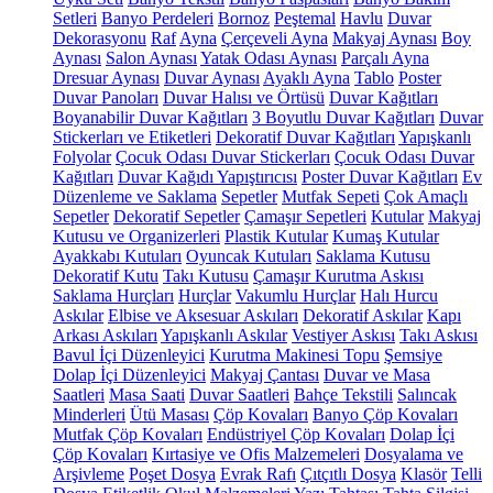
Setleri
Banyo Perdeleri
Bornoz
Peştemal
Havlu
Duvar
Dekorasyonu
Raf
Ayna
Çerçeveli Ayna
Makyaj Aynası
Boy
Aynası
Salon Aynası
Yatak Odası Aynası
Parçalı Ayna
Dresuar Aynası
Duvar Aynası
Ayaklı Ayna
Tablo
Poster
Duvar Panoları
Duvar Halısı ve Örtüsü
Duvar Kağıtları
Boyanabilir Duvar Kağıtları
3 Boyutlu Duvar Kağıtları
Duvar
Stickerları ve Etiketleri
Dekoratif Duvar Kağıtları
Yapışkanlı
Folyolar
Çocuk Odası Duvar Stickerları
Çocuk Odası Duvar
Kağıtları
Duvar Kağıdı Yapıştırıcısı
Poster Duvar Kağıtları
Ev
Düzenleme ve Saklama
Sepetler
Mutfak Sepeti
Çok Amaçlı
Sepetler
Dekoratif Sepetler
Çamaşır Sepetleri
Kutular
Makyaj
Kutusu ve Organizerleri
Plastik Kutular
Kumaş Kutular
Ayakkabı Kutuları
Oyuncak Kutuları
Saklama Kutusu
Dekoratif Kutu
Takı Kutusu
Çamaşır Kurutma Askısı
Saklama Hurçları
Hurçlar
Vakumlu Hurçlar
Halı Hurcu
Askılar
Elbise ve Aksesuar Askıları
Dekoratif Askılar
Kapı
Arkası Askıları
Yapışkanlı Askılar
Vestiyer Askısı
Takı Askısı
Bavul İçi Düzenleyici
Kurutma Makinesi Topu
Şemsiye
Dolap İçi Düzenleyici
Makyaj Çantası
Duvar ve Masa
Saatleri
Masa Saati
Duvar Saatleri
Bahçe Tekstili
Salıncak
Minderleri
Ütü Masası
Çöp Kovaları
Banyo Çöp Kovaları
Mutfak Çöp Kovaları
Endüstriyel Çöp Kovaları
Dolap İçi
Çöp Kovaları
Kırtasiye ve Ofis Malzemeleri
Dosyalama ve
Arşivleme
Poşet Dosya
Evrak Rafı
Çıtçıtlı Dosya
Klasör
Telli