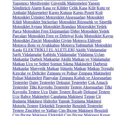
Yapıştırıcı
Merdivenler
Güvenlik Malzemeleri
Yangın
Söndürücü
Alarm
Kasa ve Kilitler
Çelik Kasa
Kilit
Kutu ve
Ambalaj Malzemeleri
Kargo Kutusu
Kargo Poşeti
Koli
Motosiklet Ürünleri
Motorsiklet Aksesuarları
Motosiklet
Kilidi
Motosiklet Stickerları
Motosiklet Rüzgarlık ve Siperlik
Motosiklet Aynası
Motosiklet Brandası
Motorsiklet Yedek
Parça
Motosiklet Fren Ekipmanları
Diğer Motosiklet Yedek
Parçaları
Motosiklet Fren ve Debriyaj Kolu
Motosiklet Kayışı
Motosiklet Zinciri
Motosiklet Giyim
Motorcu Eldiveni
Motorcu Botu ve Ayakkabısı
Motorcu Yağmurluk
Motosiklet
Kaskı
ELEKTRİKLİ EL ALETLERİ
Akülü Vidalamalar
Şarjlı Vidalamalar
Kablolu Vidalamalar
Vidalama Uçları
Matkaplar
Darbeli Matkaplar
Akülü Matkap ve Vidalamalar
Matkap Ucu ve Setleri
Somun Sıkma Makineleri
Darbesiz
Matkaplar
Manyetik Matkap
Sütunlu Matkap
Matkap Tezgahı
Kırıcılar ve Deliciler
Zımpara ve Polisaj
Zımpara Makineleri
Polisaj Makineleri
Planyalar
Zımpara Kağıdı ve Aksesuarları
Testereler
Daire Testereler
Dekupaj Testereler
Çok Amaçlı
Testereler
Tilki Kuyruğu Testereler
Testere Aksesuarları
Tilki
Kuyruğu Testere Ucu
Daire Testere Bıçağı
Dekupaj Testere
Ucu
Bahçe Makineleri
Çapalama Makinesi
Tırpan
Çit
Budama Makinesi
Hidrofor
Yaprak Toplama Makinesi
Motorlu Testere
Elektrikli Testereler
Benzinli Testereler
Testere Zincirleri ve Yağları
Çim Biçme Makinesi
Benzinli
Çim Biçme Makinesi
Elektrikli Çim Biçme Makinesi
Kenar