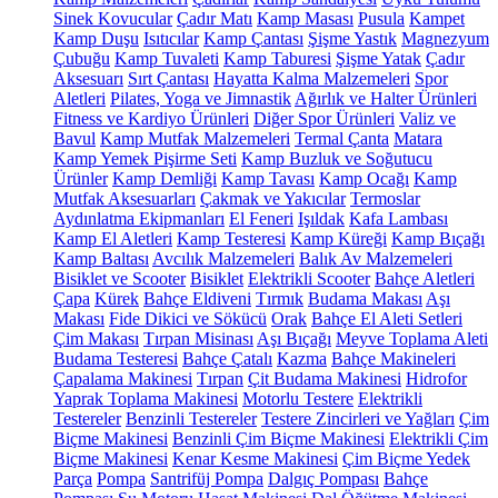
Sinek Kovucular
Çadır Matı
Kamp Masası
Pusula
Kampet
Kamp Duşu
Isıtıcılar
Kamp Çantası
Şişme Yastık
Magnezyum
Çubuğu
Kamp Tuvaleti
Kamp Taburesi
Şişme Yatak
Çadır
Aksesuarı
Sırt Çantası
Hayatta Kalma Malzemeleri
Spor
Aletleri
Pilates, Yoga ve Jimnastik
Ağırlık ve Halter Ürünleri
Fitness ve Kardiyo Ürünleri
Diğer Spor Ürünleri
Valiz ve
Bavul
Kamp Mutfak Malzemeleri
Termal Çanta
Matara
Kamp Yemek Pişirme Seti
Kamp Buzluk ve Soğutucu
Ürünler
Kamp Demliği
Kamp Tavası
Kamp Ocağı
Kamp
Mutfak Aksesuarları
Çakmak ve Yakıcılar
Termoslar
Aydınlatma Ekipmanları
El Feneri
Işıldak
Kafa Lambası
Kamp El Aletleri
Kamp Testeresi
Kamp Küreği
Kamp Bıçağı
Kamp Baltası
Avcılık Malzemeleri
Balık Av Malzemeleri
Bisiklet ve Scooter
Bisiklet
Elektrikli Scooter
Bahçe Aletleri
Çapa
Kürek
Bahçe Eldiveni
Tırmık
Budama Makası
Aşı
Makası
Fide Dikici ve Sökücü
Orak
Bahçe El Aleti Setleri
Çim Makası
Tırpan Misinası
Aşı Bıçağı
Meyve Toplama Aleti
Budama Testeresi
Bahçe Çatalı
Kazma
Bahçe Makineleri
Çapalama Makinesi
Tırpan
Çit Budama Makinesi
Hidrofor
Yaprak Toplama Makinesi
Motorlu Testere
Elektrikli
Testereler
Benzinli Testereler
Testere Zincirleri ve Yağları
Çim
Biçme Makinesi
Benzinli Çim Biçme Makinesi
Elektrikli Çim
Biçme Makinesi
Kenar Kesme Makinesi
Çim Biçme Yedek
Parça
Pompa
Santrifüj Pompa
Dalgıç Pompası
Bahçe