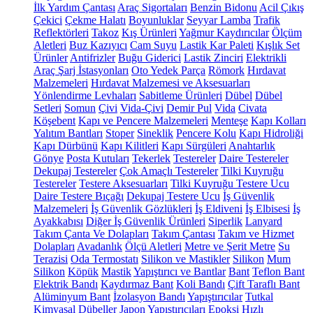
İlk Yardım Çantası
Araç Sigortaları
Benzin Bidonu
Acil Çıkış
Çekici
Çekme Halatı
Boyunluklar
Seyyar Lamba
Trafik
Reflektörleri
Takoz
Kış Ürünleri
Yağmur Kaydırıcılar
Ölçüm
Aletleri
Buz Kazıyıcı
Cam Suyu
Lastik Kar Paleti
Kışlık Set
Ürünler
Antifrizler
Buğu Giderici
Lastik Zinciri
Elektrikli
Araç Şarj İstasyonları
Oto Yedek Parça
Römork
Hırdavat
Malzemeleri
Hırdavat Malzemesi ve Aksesuarları
Yönlendirme Levhaları
Sabitleme Ürünleri
Dübel
Dübel
Setleri
Somun
Çivi
Vida-Çivi
Demir Pul
Vida
Civata
Köşebent
Kapı ve Pencere Malzemeleri
Menteşe
Kapı Kolları
Yalıtım Bantları
Stoper
Sineklik
Pencere Kolu
Kapı Hidroliği
Kapı Dürbünü
Kapı Kilitleri
Kapı Sürgüleri
Anahtarlık
Gönye
Posta Kutuları
Tekerlek
Testereler
Daire Testereler
Dekupaj Testereler
Çok Amaçlı Testereler
Tilki Kuyruğu
Testereler
Testere Aksesuarları
Tilki Kuyruğu Testere Ucu
Daire Testere Bıçağı
Dekupaj Testere Ucu
İş Güvenlik
Malzemeleri
İş Güvenlik Gözlükleri
İş Eldiveni
İş Elbisesi
İş
Ayakkabısı
Diğer İş Güvenlik Ürünleri
Siperlik
Lanyard
Takım Çanta Ve Dolapları
Takım Çantası
Takım ve Hizmet
Dolapları
Avadanlık
Ölçü Aletleri
Metre ve Şerit Metre
Su
Terazisi
Oda Termostatı
Silikon ve Mastikler
Silikon
Mum
Silikon
Köpük
Mastik
Yapıştırıcı ve Bantlar
Bant
Teflon Bant
Elektrik Bandı
Kaydırmaz Bant
Koli Bandı
Çift Taraflı Bant
Alüminyum Bant
İzolasyon Bandı
Yapıştırıcılar
Tutkal
Kimyasal Dübeller
Japon Yapıştırıcıları
Epoksi
Hızlı