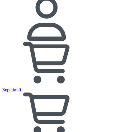
Sepetim
0