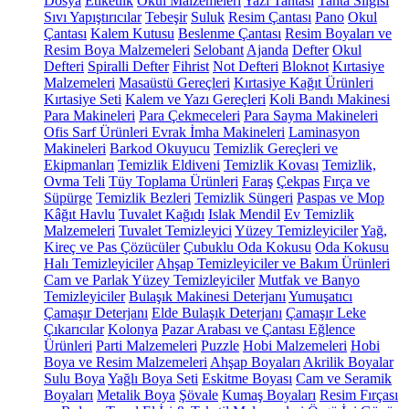
Dosya
Etiketlik
Okul Malzemeleri
Yazı Tahtası
Tahta Silgisi
Sıvı Yapıştırıcılar
Tebeşir
Suluk
Resim Çantası
Pano
Okul
Çantası
Kalem Kutusu
Beslenme Çantası
Resim Boyaları ve
Resim Boya Malzemeleri
Selobant
Ajanda
Defter
Okul
Defteri
Spiralli Defter
Fihrist
Not Defteri
Bloknot
Kırtasiye
Malzemeleri
Masaüstü Gereçleri
Kırtasiye Kağıt Ürünleri
Kırtasiye Seti
Kalem ve Yazı Gereçleri
Koli Bandı Makinesi
Para Makineleri
Para Çekmeceleri
Para Sayma Makineleri
Ofis Sarf Ürünleri
Evrak İmha Makineleri
Laminasyon
Makineleri
Barkod Okuyucu
Temizlik Gereçleri ve
Ekipmanları
Temizlik Eldiveni
Temizlik Kovası
Temizlik,
Ovma Teli
Tüy Toplama Ürünleri
Faraş
Çekpas
Fırça ve
Süpürge
Temizlik Bezleri
Temizlik Süngeri
Paspas ve Mop
Kâğıt Havlu
Tuvalet Kağıdı
Islak Mendil
Ev Temizlik
Malzemeleri
Tuvalet Temizleyici
Yüzey Temizleyiciler
Yağ,
Kireç ve Pas Çözücüler
Çubuklu Oda Kokusu
Oda Kokusu
Halı Temizleyiciler
Ahşap Temizleyiciler ve Bakım Ürünleri
Cam ve Parlak Yüzey Temizleyiciler
Mutfak ve Banyo
Temizleyiciler
Bulaşık Makinesi Deterjanı
Yumuşatıcı
Çamaşır Deterjanı
Elde Bulaşık Deterjanı
Çamaşır Leke
Çıkarıcılar
Kolonya
Pazar Arabası ve Çantası
Eğlence
Ürünleri
Parti Malzemeleri
Puzzle
Hobi Malzemeleri
Hobi
Boya ve Resim Malzemeleri
Ahşap Boyaları
Akrilik Boyalar
Sulu Boya
Yağlı Boya Seti
Eskitme Boyası
Cam ve Seramik
Boyaları
Metalik Boya
Şövale
Kumaş Boyaları
Resim Fırçası