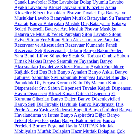
Çanak Lavabolar
Köşe Lavabolar
Dolap Uyumlu Lavabo
Ayaklı Lavabolar
Klozet
Duvara Sıfır Klozetler
Asma
Klozetler
Klozet Kapakları
Pisuvar
Tuvalet Taşı
Batarya ve
Musluklar
Lavabo Bataryaları
Mutfak Bataryaları
Su Tasarruf
Aparatı
Banyo Bataryaları
Musluk
Duş Bataryaları
Batarya
Setleri
Fotoselli Batarya
Ara Musluk
Pisuvar Musluğu
Batarya ve Musluk Yedek Parçaları
Sifon
Lavabo Sifonu
Eviye Sifonu
Yer Sifonu
Sifon Aksesuarları ve Parçaları
Rezervuar ve Aksesuarları
Rezervuar Kumanda Paneli
Rezervuar Seti
Rezervuar İç Takımı
Banyo Bakım Setleri
Yara Bandı
Lif ve Süngerler
Sıcak Su Torbası
Cımbız
Sabun
Tırnak Makası
Banyo Seramik ve Fayansları
Banyo
Aksesuarları
Tuvalet ve Klozet Fırçaları
Ayaklı Fırçalık ve
Kağıtlık Seti
Duş Rafı
Banyo Aynaları
Banyo Askısı
Banyo
Taburesi
Sabunluk
Sıvı Sabunluk Pompası
Tuvalet Kağıtlığı
Pamukluk
Diş Fırçası Koruma Kabı
Diş Macunu Kutusu
Dispenserler
Sıvı Sabun Dispenseri
Tuvalet Kağıdı Dispenseri
Havlu Dispenseri
Klozet Kapak Örtüsü Dispenseri
El
Kurutma Cihazları
Banyo Etajeri
Banyo Düzenleyicileri
Banyo Seti
Diş Fırçalık
Havluluk
Banyo Kaydırmazı
Duş
Perde Askısı
Yaşlı ve Bedensel Engelli Banyo Ürünleri
Banyo
Havalandırma ve Isıtma
Banyo Aspiratörü
Diğer
Banyo
Tekstil
Banyo Paspasları
Banyo Bakım Setleri
Banyo
Perdeleri
Bornoz
Peştemal
Havlu
MUTFAK
Mutfak
Mobilyaları
Mutfak Dolapları
Hazır Mutfak Dolapları
Çok