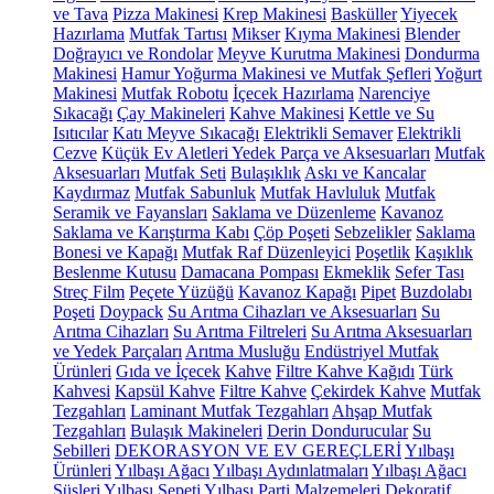
ve Tava
Pizza Makinesi
Krep Makinesi
Basküller
Yiyecek
Hazırlama
Mutfak Tartısı
Mikser
Kıyma Makinesi
Blender
Doğrayıcı ve Rondolar
Meyve Kurutma Makinesi
Dondurma
Makinesi
Hamur Yoğurma Makinesi ve Mutfak Şefleri
Yoğurt
Makinesi
Mutfak Robotu
İçecek Hazırlama
Narenciye
Sıkacağı
Çay Makineleri
Kahve Makinesi
Kettle ve Su
Isıtıcılar
Katı Meyve Sıkacağı
Elektrikli Semaver
Elektrikli
Cezve
Küçük Ev Aletleri Yedek Parça ve Aksesuarları
Mutfak
Aksesuarları
Mutfak Seti
Bulaşıklık
Askı ve Kancalar
Kaydırmaz
Mutfak Sabunluk
Mutfak Havluluk
Mutfak
Seramik ve Fayansları
Saklama ve Düzenleme
Kavanoz
Saklama ve Karıştırma Kabı
Çöp Poşeti
Sebzelikler
Saklama
Bonesi ve Kapağı
Mutfak Raf Düzenleyici
Poşetlik
Kaşıklık
Beslenme Kutusu
Damacana Pompası
Ekmeklik
Sefer Tası
Streç Film
Peçete Yüzüğü
Kavanoz Kapağı
Pipet
Buzdolabı
Poşeti
Doypack
Su Arıtma Cihazları ve Aksesuarları
Su
Arıtma Cihazları
Su Arıtma Filtreleri
Su Arıtma Aksesuarları
ve Yedek Parçaları
Arıtma Musluğu
Endüstriyel Mutfak
Ürünleri
Gıda ve İçecek
Kahve
Filtre Kahve Kağıdı
Türk
Kahvesi
Kapsül Kahve
Filtre Kahve
Çekirdek Kahve
Mutfak
Tezgahları
Laminant Mutfak Tezgahları
Ahşap Mutfak
Tezgahları
Bulaşık Makineleri
Derin Dondurucular
Su
Sebilleri
DEKORASYON VE EV GEREÇLERİ
Yılbaşı
Ürünleri
Yılbaşı Ağacı
Yılbaşı Aydınlatmaları
Yılbaşı Ağacı
Süsleri
Yılbaşı Sepeti
Yılbaşı Parti Malzemeleri
Dekoratif