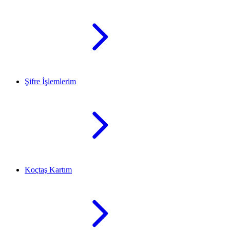
Şifre İşlemlerim
Koçtaş Kartım