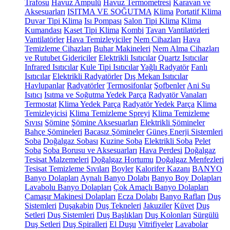
Trafosu
Havuz Ampulü
Havuz Termometresi
Karavan ve
Aksesuarları
ISITMA VE SOĞUTMA
Klima
Portatif Klima
Duvar Tipi Klima
Isı Pompası
Salon Tipi Klima
Klima
Kumandası
Kaset Tipi Klima
Kombi
Tavan Vantilatörleri
Vantilatörler
Hava Temizleyiciler
Nem Cihazları
Hava
Temizleme Cihazları
Buhar Makineleri
Nem Alma Cihazları
ve Rutubet Gidericiler
Elektrikli Isıtıcılar
Quartz Isıtıcılar
Infrared Isıtıcılar
Kule Tipi Isıtıcılar
Yağlı Radyatör
Fanlı
Isıtıcılar
Elektrikli Radyatörler
Dış Mekan Isıtıcılar
Havlupanlar
Radyatörler
Termosifonlar
Şofbenler
Ani Su
Isıtıcı
Isıtma ve Soğutma Yedek Parça
Radyatör Vanaları
Termostat
Klima Yedek Parça
Radyatör Yedek Parça
Klima
Temizleyicisi
Klima Temizleme Spreyi
Klima Temizleme
Sıvısı
Şömine
Şömine Aksesuarları
Elektrikli Şömineler
Bahçe Şömineleri
Bacasız Şömineler
Güneş Enerji Sistemleri
Soba
Doğalgaz Sobası
Kuzine Soba
Elektrikli Soba
Pelet
Soba
Soba Borusu ve Aksesuarları
Hava Perdesi
Doğalgaz
Tesisat Malzemeleri
Doğalgaz Hortumu
Doğalgaz Menfezleri
Tesisat Temizleme Sıvıları
Boyler
Kalorifer Kazanı
BANYO
Banyo Dolapları
Aynalı Banyo Dolabı
Banyo Boy Dolapları
Lavabolu Banyo Dolapları
Çok Amaçlı Banyo Dolapları
Çamaşır Makinesi Dolapları
Ecza Dolabı
Banyo Rafları
Duş
Sistemleri
Duşakabin
Duş Tekneleri
Jakuziler
Küvet
Duş
Setleri
Duş Sistemleri
Duş Başlıkları
Duş Kolonları
Sürgülü
Duş Setleri
Duş Spiralleri
El Duşu
Vitrifiyeler
Lavabolar