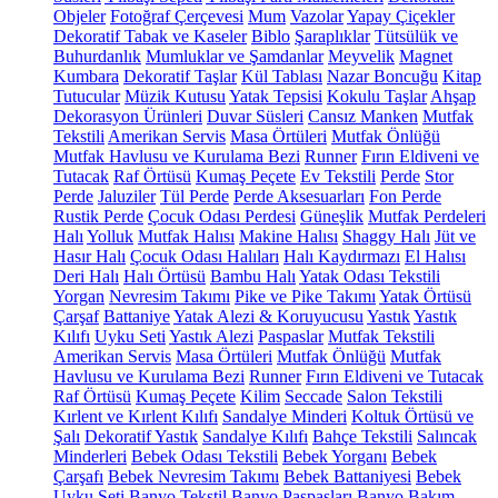
Objeler
Fotoğraf Çerçevesi
Mum
Vazolar
Yapay Çiçekler
Dekoratif Tabak ve Kaseler
Biblo
Şaraplıklar
Tütsülük ve
Buhurdanlık
Mumluklar ve Şamdanlar
Meyvelik
Magnet
Kumbara
Dekoratif Taşlar
Kül Tablası
Nazar Boncuğu
Kitap
Tutucular
Müzik Kutusu
Yatak Tepsisi
Kokulu Taşlar
Ahşap
Dekorasyon Ürünleri
Duvar Süsleri
Cansız Manken
Mutfak
Tekstili
Amerikan Servis
Masa Örtüleri
Mutfak Önlüğü
Mutfak Havlusu ve Kurulama Bezi
Runner
Fırın Eldiveni ve
Tutacak
Raf Örtüsü
Kumaş Peçete
Ev Tekstili
Perde
Stor
Perde
Jaluziler
Tül Perde
Perde Aksesuarları
Fon Perde
Rustik Perde
Çocuk Odası Perdesi
Güneşlik
Mutfak Perdeleri
Halı
Yolluk
Mutfak Halısı
Makine Halısı
Shaggy Halı
Jüt ve
Hasır Halı
Çocuk Odası Halıları
Halı Kaydırmazı
El Halısı
Deri Halı
Halı Örtüsü
Bambu Halı
Yatak Odası Tekstili
Yorgan
Nevresim Takımı
Pike ve Pike Takımı
Yatak Örtüsü
Çarşaf
Battaniye
Yatak Alezi & Koruyucusu
Yastık
Yastık
Kılıfı
Uyku Seti
Yastık Alezi
Paspaslar
Mutfak Tekstili
Amerikan Servis
Masa Örtüleri
Mutfak Önlüğü
Mutfak
Havlusu ve Kurulama Bezi
Runner
Fırın Eldiveni ve Tutacak
Raf Örtüsü
Kumaş Peçete
Kilim
Seccade
Salon Tekstili
Kırlent ve Kırlent Kılıfı
Sandalye Minderi
Koltuk Örtüsü ve
Şalı
Dekoratif Yastık
Sandalye Kılıfı
Bahçe Tekstili
Salıncak
Minderleri
Bebek Odası Tekstili
Bebek Yorganı
Bebek
Çarşafı
Bebek Nevresim Takımı
Bebek Battaniyesi
Bebek
Uyku Seti
Banyo Tekstil
Banyo Paspasları
Banyo Bakım