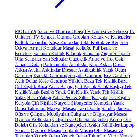
MOBİLYA
Salon ve Oturma Odası
TV Ünitesi ve Sehpası
Tv
Üniteleri
TV Sehpası
Oturma Grupları
Koltuk ve Kanepeler
Koltuk Takımları
Köşe Koltuklar
Tekli Koltuk ve Berjerler
Çekyat
Armut Koltuklar
Masaj Koltuğu
Puf
Bank ve
Benchler
Sallanan Koltuk
Kitaplık
Sehpalar
Zigon Sehpalar
Orta Sehpalar
Yan Sehpalar
Gazetelik
Antre ve Hol
Çok
Amaçlı Dolap
Portmantolar
Askılıklar
Kapı Askısı
Duvar
Askısı
Ayaklı Askılıklar
Dresuar
Ayakkabılık
Yatak Odası
Gardırop
Kapaklı Gardırop
Sürgülü Gardırop
Bez Gardırop
Açık Dolap
Köşe Gardırop
Yüklük
Baza
Tek Kişilik Baza
Çift Kişilik Baza
Yatak Başlığı
Çift Kişilik Yatak Başlığı
Tek
Kişilik Yatak Başlığı
Yatak
Çift Kişilik Yatak
Tek Kişilik
Yatak
Hasta Yatağı
Yatak Pedi & Şiltesi
Karyola
Tek Kişilik
Karyola
Çift Kişilik Karyola
Şifonyerler
Komodin
Yatak
Odası Takımları
Makyaj Masası
Takı Dolabı
Sandık
Paravan
Ofis ve Çalışma Mobilyaları
Çalışma ve Bilgisayar Masası
Oyuncu Koltukları
Çalışma ve Ofis Sandalyeleri
Keson
Ofis
Dolabı
Ofis Koltukları ve Kanepeleri
Ayaklı Küllükler
Laptop
Sehpası
Oyuncu Masası
Toplantı Masası
Ofis Masası ve
Takımları
Yemek Odası
Yemek Odası Takımları
Vitrin
Yemek