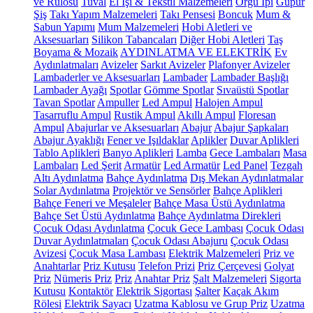
ve Rulosu
Tuval
El İşi & Tekstil Malzemeleri
Örgü İpi
Güpür
Şiş
Takı Yapım Malzemeleri
Takı Pensesi
Boncuk
Mum &
Sabun Yapımı
Mum Malzemeleri
Hobi Aletleri ve
Aksesuarları
Silikon Tabancaları
Diğer Hobi Aletleri
Taş
Boyama & Mozaik
AYDINLATMA VE ELEKTRİK
Ev
Aydınlatmaları
Avizeler
Sarkıt Avizeler
Plafonyer Avizeler
Lambaderler ve Aksesuarları
Lambader
Lambader Başlığı
Lambader Ayağı
Spotlar
Gömme Spotlar
Sıvaüstü Spotlar
Tavan Spotlar
Ampuller
Led Ampul
Halojen Ampul
Tasarruflu Ampul
Rustik Ampul
Akıllı Ampul
Floresan
Ampul
Abajurlar ve Aksesuarları
Abajur
Abajur Şapkaları
Abajur Ayaklığı
Fener ve Işıldaklar
Aplikler
Duvar Aplikleri
Tablo Aplikleri
Banyo Aplikleri
Lamba
Gece Lambaları
Masa
Lambaları
Led Şerit
Armatür
Led Armatür
Led Panel
Tezgah
Altı Aydınlatma
Bahçe Aydınlatma
Dış Mekan Aydınlatmalar
Solar Aydınlatma
Projektör ve Sensörler
Bahçe Aplikleri
Bahçe Feneri ve Meşaleler
Bahçe Masa Üstü Aydınlatma
Bahçe Set Üstü Aydınlatma
Bahçe Aydınlatma Direkleri
Çocuk Odası Aydınlatma
Çocuk Gece Lambası
Çocuk Odası
Duvar Aydınlatmaları
Çocuk Odası Abajuru
Çocuk Odası
Avizesi
Çocuk Masa Lambası
Elektrik Malzemeleri
Priz ve
Anahtarlar
Priz Kutusu
Telefon Prizi
Priz Çerçevesi
Golyat
Priz
Nümeris Priz
Priz
Anahtar Priz
Şalt Malzemeleri
Sigorta
Kutusu
Kontaktör
Elektrik Sigortası
Şalter
Kaçak Akım
Rölesi
Elektrik Sayacı
Uzatma Kablosu ve Grup Priz
Uzatma