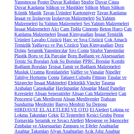
Yapıştırıcısı
Poster Duvar Kağıtları
Strafor
Duvar Çıtası
Duvar Kaplama
Silikon ve Mastikler
Silikon
Mum Silikon
Köpük
Mastik
Tavan Ürünleri
Kartonpiyer
Tavan Kaplama
İnşaat ve İzolasyon
İzolasyon Malzemeleri
Su Yalıtım
Malzemeleri
Isı Yalıtım Malzemeleri
Ses Yalıtım Malzemeleri
İnşaat Malzemeleri
Alçı
Cam Tuğla
Çimento
Beton Harcı
Çatı
Kaplama Malzemeleri
İnşaat Kimyasalları
İnşaat Temizlik
Ürünleri
Lavabo Çözücü
Harç ve Sıva Çözücü
Çok Amaçlı
Temizlik
Yağlayıcı ve Pas Çözücü
Yapı Kimyasalları
Derz
Dolgu
Seramik Yapıştırıcılar
Sıvı Conta
Strafor Yapıştırılar
Plastik Boru ve Ek Parçalar
Boru Bağlantı ve Aksesuarları
Temiz Su Boruları
Atık Su Boruları
PPRC Borular
Kombi
Bağlantı Boruları
Tesisat Tamir ve Bağlantı Malzemeleri
Musluk Uzatma
Regülatörler
Valfler ve Vanalar
Nipeller
Tahliye Hortumu
Conta
Taharet Çubuğu
Fittings
Tıpalar ve
Süzgeçler
İnşaat Makineleri
Elektrikli Vinçler
Taşıma
Arabaları
Caraskallar
Havlupanlar
Ahşaplar
Masif Paneller
Keresteler
Ahşap Seperatörler
Ahşap Çatı Malzemeleri
Çatı
Penceresi
Çatı Merdiveni
Ahşap Merdivenler
Trabzan
Sundurma
Menfezler
Banyo Menfezi
Su Deposu
HIRDAVAT EL ALETLERİ VE OTO
El Aletleri
Lokma ve
Lokma Takımları
Çekiç
El Testereleri
Kesici Grubu
Pense
Tornavida
Seramik ve Sıvacı Aletleri
Mengene ve İşkenceler
Zımbalar ve Aksesuarları
Zımpara ve Eğeler
Anahtarlar
Anahtar Takımları
Alyan Anahtarları
Açık Ağız Anahtar