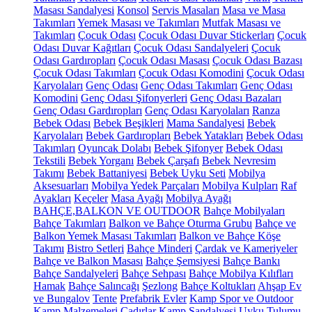
Masası Sandalyesi
Konsol
Servis Masaları
Masa ve Masa
Takımları
Yemek Masası ve Takımları
Mutfak Masası ve
Takımları
Çocuk Odası
Çocuk Odası Duvar Stickerları
Çocuk
Odası Duvar Kağıtları
Çocuk Odası Sandalyeleri
Çocuk
Odası Gardıropları
Çocuk Odası Masası
Çocuk Odası Bazası
Çocuk Odası Takımları
Çocuk Odası Komodini
Çocuk Odası
Karyolaları
Genç Odası
Genç Odası Takımları
Genç Odası
Komodini
Genç Odası Şifonyerleri
Genç Odası Bazaları
Genç Odası Gardıropları
Genç Odası Karyolaları
Ranza
Bebek Odası
Bebek Beşikleri
Mama Sandalyesi
Bebek
Karyolaları
Bebek Gardıropları
Bebek Yatakları
Bebek Odası
Takımları
Oyuncak Dolabı
Bebek Şifonyer
Bebek Odası
Tekstili
Bebek Yorganı
Bebek Çarşafı
Bebek Nevresim
Takımı
Bebek Battaniyesi
Bebek Uyku Seti
Mobilya
Aksesuarları
Mobilya Yedek Parçaları
Mobilya Kulpları
Raf
Ayakları
Keçeler
Masa Ayağı
Mobilya Ayağı
BAHÇE,BALKON VE OUTDOOR
Bahçe Mobilyaları
Bahçe Takımları
Balkon ve Bahçe Oturma Grubu
Bahçe ve
Balkon Yemek Masası Takımları
Balkon ve Bahçe Köşe
Takımı
Bistro Setleri
Bahçe Minderi
Çardak ve Kameriyeler
Bahçe ve Balkon Masası
Bahçe Şemsiyesi
Bahçe Bankı
Bahçe Sandalyeleri
Bahçe Sehpası
Bahçe Mobilya Kılıfları
Hamak
Bahçe Salıncağı
Şezlong
Bahçe Koltukları
Ahşap Ev
ve Bungalov
Tente
Prefabrik Evler
Kamp Spor ve Outdoor
Kamp Malzemeleri
Çadırlar
Kamp Sandalyesi
Uyku Tulumu