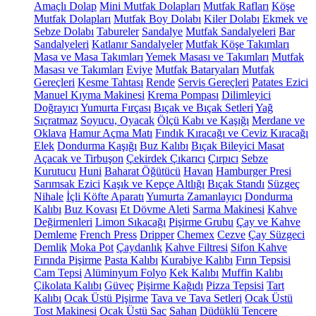
Amaçlı Dolap
Mini Mutfak Dolapları
Mutfak Rafları
Köşe
Mutfak Dolapları
Mutfak Boy Dolabı
Kiler Dolabı
Ekmek ve
Sebze Dolabı
Tabureler
Sandalye
Mutfak Sandalyeleri
Bar
Sandalyeleri
Katlanır Sandalyeler
Mutfak Köşe Takımları
Masa ve Masa Takımları
Yemek Masası ve Takımları
Mutfak
Masası ve Takımları
Eviye
Mutfak Bataryaları
Mutfak
Gereçleri
Kesme Tahtası
Rende
Servis Gereçleri
Patates Ezici
Manuel Kıyma Makinesi
Krema Pompası
Dilimleyici
Doğrayıcı
Yumurta Fırçası
Bıçak ve Bıçak Setleri
Yağ
Sıçratmaz
Soyucu, Oyacak
Ölçü Kabı ve Kaşığı
Merdane ve
Oklava
Hamur Açma Matı
Fındık Kıracağı ve Ceviz Kıracağı
Elek
Dondurma Kaşığı
Buz Kalıbı
Bıçak Bileyici Masat
Açacak ve Tirbuşon
Çekirdek Çıkarıcı
Çırpıcı
Sebze
Kurutucu
Huni
Baharat Öğütücü
Havan
Hamburger Presi
Sarımsak Ezici
Kaşık ve Kepçe Altlığı
Bıçak Standı
Süzgeç
Nihale
İçli Köfte Aparatı
Yumurta Zamanlayıcı
Dondurma
Kalıbı
Buz Kovası
Et Dövme Aleti
Sarma Makinesi
Kahve
Değirmenleri
Limon Sıkacağı
Pişirme Grubu
Çay ve Kahve
Demleme
French Press
Dripper
Chemex
Cezve
Çay Süzgeci
Demlik
Moka Pot
Çaydanlık
Kahve Filtresi
Sifon Kahve
Fırında Pişirme
Pasta Kalıbı
Kurabiye Kalıbı
Fırın Tepsisi
Cam Tepsi
Alüminyum Folyo
Kek Kalıbı
Muffin Kalıbı
Çikolata Kalıbı
Güveç
Pişirme Kağıdı
Pizza Tepsisi
Tart
Kalıbı
Ocak Üstü Pişirme
Tava ve Tava Setleri
Ocak Üstü
Tost Makinesi
Ocak Üstü Sac
Sahan
Düdüklü Tencere