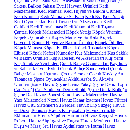
Çiçeklik ve Saksılık
Saksı Aksesuarları
Saksı Altlığı
Bahçe
Saksısı
Balkon Saksısı
Evcil Hayvan Ürünleri
Kedi
Malzemeleri
Kedi Maması
Kedi Hijyen ve Bakım Ürünleri
Kedi Kumları
Kedi Mama ve Su Kabı
Kedi Evi
Kedi Yatağı
Kedi Oyuncakları
Kedi Tuvaleti ve Aksesuarları
Kedi
Ödülleri
Kedi Tırmalaması
Kedi Vitamini
Kedi Taşıma
Çantası
Köpek Malzemeleri
Köpek Yatağı
Köpek Vitamini
Köpek Oyuncakları
Köpek Mama ve Su Kabı
Köpek
Güvenlik
Köpek Hijyen ve Bakım Ürünleri
Köpek Ödülleri
Köpek Maması
Köpek Kulübesi
Köpek Tasmaları
Köpek
Elbisesi
Köpek Kafesi
Kümesler
Kuş Malzemeleri
Kuş Sağlık
ve Bakım Ürünleri
Kuş Kafesleri ve Aksesuarları
Kuş Yemi
Kuş Suluk ve Yemlikleri
Çocuk Bahçe Oyuncakları
Kaydırak
ve Salıncak
Oyun Evleri
Çocuk Bahçe Sandalyeleri
Çocuk
Bahçe Masaları
Uçurtma
Çocuk Scooter
Çocuk Kaykay
Su
Tabancası
Şişme Oyuncaklar
Akülü Araba
Su Aktivite
Ürünleri
Şişme Havuz
Şişme Deniz Yatağı
Şişme Deniz Topu
Can Yeleği
Can Simidi ve Deniz Simidi
Şişme Deniz Kolluğu
Şişme Bot
Havuz Bonesi
Kano
Havuz Malzemeleri
Havuz
Yapı Malzemeleri
Nozul
Havuz Kenar Izgarası
Havuz Filtresi
Havuz Örtü Sistemleri
Su Perdesi
Havuz Dip Süzgeç
Havuz
ve Dozaj Pompası
Havuz Kimyasalları
Havuz Temizlik
Ekipmanları
Havuz Süpürge Hortumu
Havuz Kepçesi
Havuz
Robotu
Havuz Süpürgesi ve Fırçası
Havuz Merdiveni
Havuz
Duşu ve Masaj Jeti
Havuz Aydınlatma ve Isıtma
Havuz