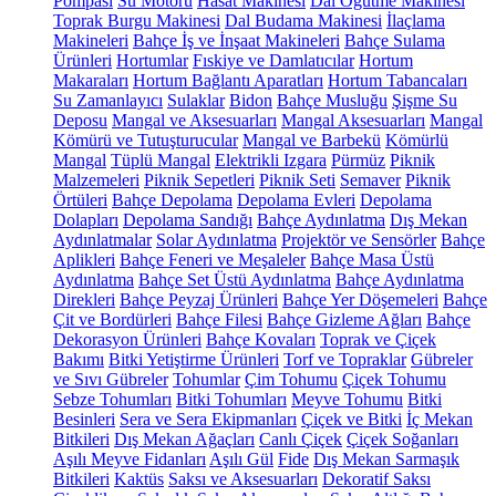
Pompası
Su Motoru
Hasat Makinesi
Dal Öğütme Makinesi
Toprak Burgu Makinesi
Dal Budama Makinesi
İlaçlama
Makineleri
Bahçe İş ve İnşaat Makineleri
Bahçe Sulama
Ürünleri
Hortumlar
Fıskiye ve Damlatıcılar
Hortum
Makaraları
Hortum Bağlantı Aparatları
Hortum Tabancaları
Su Zamanlayıcı
Sulaklar
Bidon
Bahçe Musluğu
Şişme Su
Deposu
Mangal ve Aksesuarları
Mangal Aksesuarları
Mangal
Kömürü ve Tutuşturucular
Mangal ve Barbekü
Kömürlü
Mangal
Tüplü Mangal
Elektrikli Izgara
Pürmüz
Piknik
Malzemeleri
Piknik Sepetleri
Piknik Seti
Semaver
Piknik
Örtüleri
Bahçe Depolama
Depolama Evleri
Depolama
Dolapları
Depolama Sandığı
Bahçe Aydınlatma
Dış Mekan
Aydınlatmalar
Solar Aydınlatma
Projektör ve Sensörler
Bahçe
Aplikleri
Bahçe Feneri ve Meşaleler
Bahçe Masa Üstü
Aydınlatma
Bahçe Set Üstü Aydınlatma
Bahçe Aydınlatma
Direkleri
Bahçe Peyzaj Ürünleri
Bahçe Yer Döşemeleri
Bahçe
Çit ve Bordürleri
Bahçe Filesi
Bahçe Gizleme Ağları
Bahçe
Dekorasyon Ürünleri
Bahçe Kovaları
Toprak ve Çiçek
Bakımı
Bitki Yetiştirme Ürünleri
Torf ve Topraklar
Gübreler
ve Sıvı Gübreler
Tohumlar
Çim Tohumu
Çiçek Tohumu
Sebze Tohumları
Bitki Tohumları
Meyve Tohumu
Bitki
Besinleri
Sera ve Sera Ekipmanları
Çiçek ve Bitki
İç Mekan
Bitkileri
Dış Mekan Ağaçları
Canlı Çiçek
Çiçek Soğanları
Aşılı Meyve Fidanları
Aşılı Gül
Fide
Dış Mekan Sarmaşık
Bitkileri
Kaktüs
Saksı ve Aksesuarları
Dekoratif Saksı