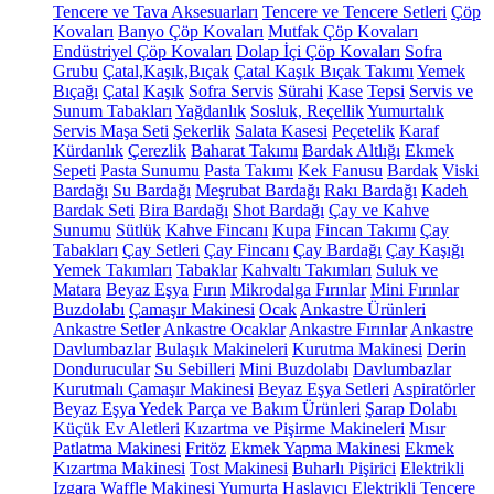
Tencere ve Tava Aksesuarları
Tencere ve Tencere Setleri
Çöp
Kovaları
Banyo Çöp Kovaları
Mutfak Çöp Kovaları
Endüstriyel Çöp Kovaları
Dolap İçi Çöp Kovaları
Sofra
Grubu
Çatal,Kaşık,Bıçak
Çatal Kaşık Bıçak Takımı
Yemek
Bıçağı
Çatal
Kaşık
Sofra Servis
Sürahi
Kase
Tepsi
Servis ve
Sunum Tabakları
Yağdanlık
Sosluk, Reçellik
Yumurtalık
Servis Maşa Seti
Şekerlik
Salata Kasesi
Peçetelik
Karaf
Kürdanlık
Çerezlik
Baharat Takımı
Bardak Altlığı
Ekmek
Sepeti
Pasta Sunumu
Pasta Takımı
Kek Fanusu
Bardak
Viski
Bardağı
Su Bardağı
Meşrubat Bardağı
Rakı Bardağı
Kadeh
Bardak Seti
Bira Bardağı
Shot Bardağı
Çay ve Kahve
Sunumu
Sütlük
Kahve Fincanı
Kupa
Fincan Takımı
Çay
Tabakları
Çay Setleri
Çay Fincanı
Çay Bardağı
Çay Kaşığı
Yemek Takımları
Tabaklar
Kahvaltı Takımları
Suluk ve
Matara
Beyaz Eşya
Fırın
Mikrodalga Fırınlar
Mini Fırınlar
Buzdolabı
Çamaşır Makinesi
Ocak
Ankastre Ürünleri
Ankastre Setler
Ankastre Ocaklar
Ankastre Fırınlar
Ankastre
Davlumbazlar
Bulaşık Makineleri
Kurutma Makinesi
Derin
Dondurucular
Su Sebilleri
Mini Buzdolabı
Davlumbazlar
Kurutmalı Çamaşır Makinesi
Beyaz Eşya Setleri
Aspiratörler
Beyaz Eşya Yedek Parça ve Bakım Ürünleri
Şarap Dolabı
Küçük Ev Aletleri
Kızartma ve Pişirme Makineleri
Mısır
Patlatma Makinesi
Fritöz
Ekmek Yapma Makinesi
Ekmek
Kızartma Makinesi
Tost Makinesi
Buharlı Pişirici
Elektrikli
Izgara
Waffle Makinesi
Yumurta Haşlayıcı
Elektrikli Tencere