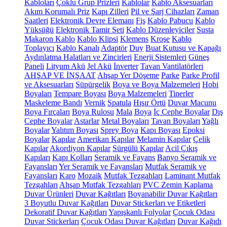
Kabloları
Çoklu Grup Prizleri
Kablolar
Kablo Aksesuarları
Akım Korumalı Priz
Kapı Zilleri
Pil ve Şarj Cihazları
Zaman
Saatleri
Elektronik Devre Elemanı
Fiş
Kablo Pabucu
Kablo
Yüksüğü
Elektronik Tamir Seti
Kablo Düzenleyiciler
Susta
Makaron Kablo
Kablo Klipsi
Klemens
Kroşe
Kablo
Toplayıcı
Kablo Kanalı
Adaptör
Duy
Buat Kutusu ve Kapağı
Aydınlatma Halatları ve Zincirleri
Enerji Sistemleri
Güneş
Paneli
Lityum Akü
Jel Akü
İnverter
Tavan Vantilatörleri
AHŞAP VE İNŞAAT
Ahşap Yer Döşeme
Parke
Parke Profil
ve Aksesuarları
Süpürgelik
Boya ve Boya Malzemeleri
Hobi
Boyaları
Tempare Boyası
Boya Malzemeleri
Tinerler
Maskeleme Bandı
Vernik
Spatula
Hışır Örtü
Duvar Macunu
Boya Fırçaları
Boya Rulosu
Mala
Boya
İç Cephe Boyalar
Dış
Cephe Boyalar
Astarlar
Metal Boyaları
Tavan Boyaları
Yağlı
Boyalar
Yalıtım Boyası
Sprey Boya
Kapı Boyası
Epoksi
Boyalar
Kapılar
Amerikan Kapılar
Melamin Kapılar
Çelik
Kapılar
Akordiyon Kapılar
Sürgülü Kapılar
Acil Çıkış
Kapıları
Kapı Kolları
Seramik ve Fayans
Banyo Seramik ve
Fayansları
Yer Seramik ve Fayansları
Mutfak Seramik ve
Fayansları
Karo
Mozaik
Mutfak Tezgahları
Laminant Mutfak
Tezgahları
Ahşap Mutfak Tezgahları
PVC Zemin Kaplama
Duvar Ürünleri
Duvar Kağıtları
Boyanabilir Duvar Kağıtları
3 Boyutlu Duvar Kağıtları
Duvar Stickerları ve Etiketleri
Dekoratif Duvar Kağıtları
Yapışkanlı Folyolar
Çocuk Odası
Duvar Stickerları
Çocuk Odası Duvar Kağıtları
Duvar Kağıdı