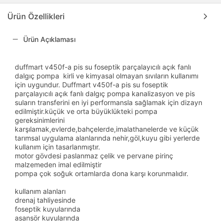
Ürün Özellikleri
Ürün Açıklaması
duffmart v450f-a pis su foseptik parçalayıcılı açık fanlı
dalgıç pompa kirli ve kimyasal olmayan sıvıların kullanımı
için uygundur. Duffmart v450f-a pis su foseptik
parçalayıcılı açık fanlı dalgıç pompa kanalizasyon ve pis
suların transferini en iyi performansla sağlamak için dizayn
edilmiştir.küçük ve orta büyüklükteki pompa
gereksinimlerini
karşılamak,evlerde,bahçelerde,imalathanelerde ve küçük
tarımsal uygulama alanlarında nehir,göl,kuyu gibi yerlerde
kullanım için tasarlanmıştır.
motor gövdesi paslanmaz çelik ve pervane pirinç
malzemeden imal edilmiştir
pompa çok soğuk ortamlarda dona karşı korunmalıdır.
kullanım alanları
drenaj tahliyesinde
foseptik kuyularında
asansör kuyularında