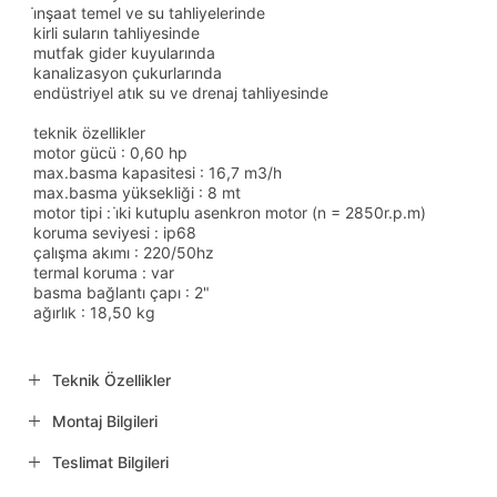
i̇nşaat temel ve su tahliyelerinde
kirli suların tahliyesinde
mutfak gider kuyularında
kanalizasyon çukurlarında
endüstriyel atık su ve drenaj tahliyesinde
teknik özellikler
motor gücü : 0,60 hp
max.basma kapasitesi : 16,7 m3/h
max.basma yüksekliği : 8 mt
motor tipi : i̇ki kutuplu asenkron motor (n = 2850r.p.m)
koruma seviyesi : ip68
çalışma akımı : 220/50hz
termal koruma : var
basma bağlantı çapı : 2"
ağırlık : 18,50 kg
Teknik Özellikler
Montaj Bilgileri
Teslimat Bilgileri