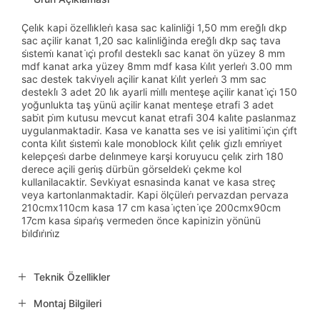
Çeli̇k kapi özelli̇kleri̇ kasa sac kalinliği 1,50 mm ereğli̇ dkp
sac açilir kanat 1,20 sac kalinliğinda ereğli̇ dkp saç tava
si̇stemi̇ kanat i̇çi̇ profi̇l destekli̇ sac kanat ön yüzey 8 mm
mdf kanat arka yüzey 8mm mdf kasa ki̇li̇t yerleri̇ 3.00 mm
sac destek takvi̇yeli̇ açilir kanat ki̇li̇t yerleri̇ 3 mm sac
destekli̇ 3 adet 20 li̇k ayarli mi̇lli̇ menteşe açilir kanat i̇çi̇ 150
yoğunlukta taş yünü açilir kanat menteşe etrafi 3 adet
sabi̇t pi̇m kutusu mevcut kanat etrafi 304 kali̇te paslanmaz
uygulanmaktadir. Kasa ve kanatta ses ve isi yalitimi i̇çi̇n çi̇ft
conta ki̇li̇t si̇stemi̇ kale monoblock ki̇li̇t çeli̇k gi̇zli̇ emni̇yet
kelepçesi̇ darbe deli̇nmeye karşi koruyucu çeli̇k zirh 180
derece açili geni̇ş dürbün görseldeki̇ çekme kol
kullanilacaktir. Sevki̇yat esnasinda kanat ve kasa streç
veya kartonlanmaktadir. Kapi ölçüleri̇ pervazdan pervaza
210cmx110cm kasa 17 cm kasa i̇çten i̇çe 200cmx90cm
17cm kasa si̇pari̇ş vermeden önce kapinizin yönünü
bi̇ldi̇ri̇ni̇z
Teknik Özellikler
Montaj Bilgileri