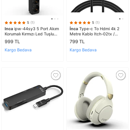
5
(1)
5
(1)
Inca
ipw-44sy3 5 Port Akım
İnca
Type-c To Hdmi 4k 2
Korumalı Kırmızı Led Tuşlu
Metre Kablo Itch-02tx /
Priz 3m - Siyah
8681949010361
999 TL
799 TL
Kargo Bedava
Kargo Bedava