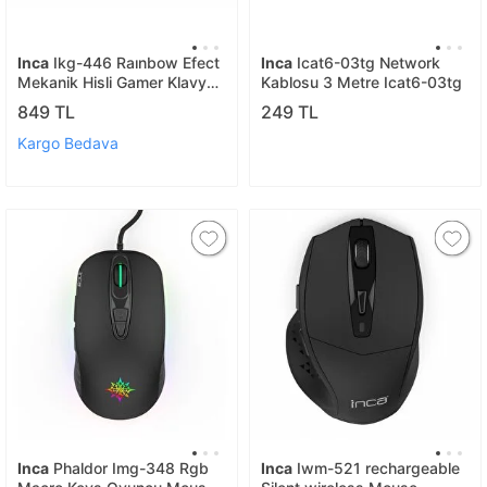
Inca
Ikg-446 Raınbow Efect
Inca
Icat6-03tg Network
Mekanik Hisli Gamer Klavye
Kablosu 3 Metre Icat6-03tg
1029544
849 TL
249 TL
Kargo Bedava
Inca
Phaldor Img-348 Rgb
Inca
Iwm-521 rechargeable