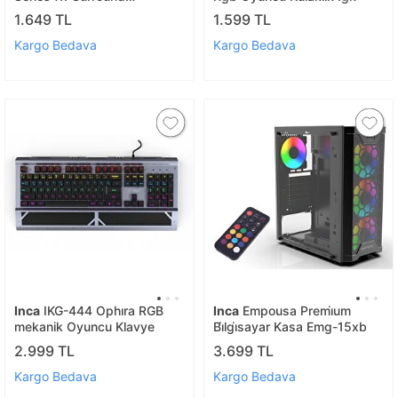
Transparan Rgb Led Effect
1.649 TL
1.599 TL
Gamıng Headset
Kargo Bedava
Kargo Bedava
Inca
IKG-444 Ophıra RGB
Inca
Empousa Premi̇um
mekanik Oyuncu Klavye
Bi̇lgi̇sayar Kasa Emg-15xb
2.999 TL
3.699 TL
Kargo Bedava
Kargo Bedava