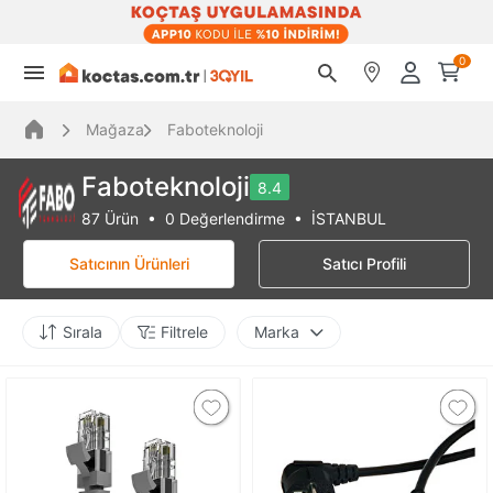
0
Mağaza
Faboteknoloji
Faboteknoloji
8.4
87 Ürün • 0 Değerlendirme • İSTANBUL
Satıcının Ürünleri
Satıcı Profili
Sırala
Filtrele
Marka