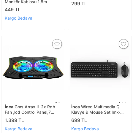
8697980467392
Monitör Kablosu 1,8m
299 TL
449 TL
Kargo Bedava
İnca
Gms Arrax Ii 2x Rgb
İnca
Wired Multimedia Q
Fan ,lcd Control Panel,7
Klavye & Mouse Set Imk-
Kademe 10”-18” Gami̇ng
375t / 8681949011481
1.399 TL
699 TL
Notebook Soğutucu Inc-
606tgs / 8681949011405
Kargo Bedava
Kargo Bedava