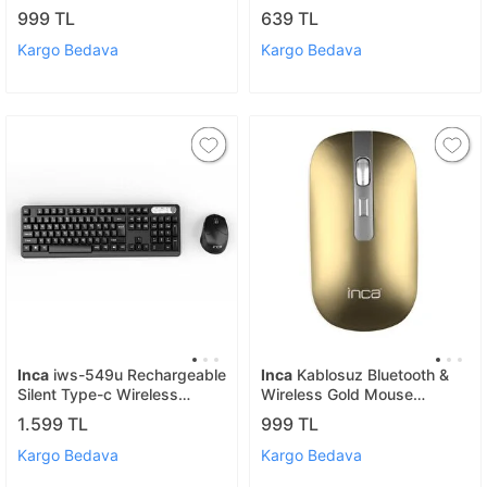
Rechargeable Gradient Color
Mouse
999 TL
639 TL
Silent Mouse
Kargo Bedava
Kargo Bedava
Inca
iws-549u Rechargeable
Inca
Kablosuz Bluetooth &
Silent Type-c Wireless
Wireless Gold Mouse
Multimedia Klavye & Mouse
Rechargeable Special Gold
1.599 TL
999 TL
Set
Metallic Silent Mouse Iwm-
531rs
Kargo Bedava
Kargo Bedava