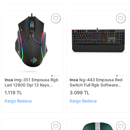
Inca
Img-351 Empousa Rgb
Inca
Ikg-443 Empousa Red
Led 12800 Dpi 12 Keys
Switch Full Rgb Software
Macro Programmable
Mechanıcal Keyboard
1.119 TL
3.099 TL
Gaming Mouse
Kargo Bedava
Kargo Bedava