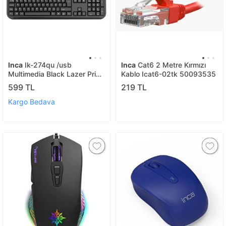
Inca
Ik-274qu /usb
Inca
Cat6 2 Metre Kırmızı
Multimedia Black Lazer Print
Kablo Icat6-02tk 50093535
Teknoloji Klavye Kl Inca Ik-
599 TL
219 TL
274qu
Kargo Bedava