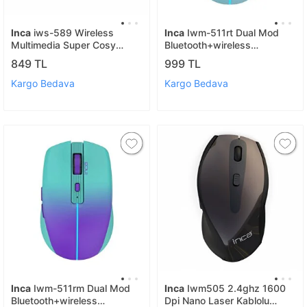
Inca
iws-589 Wireless
Inca
Iwm-511rt Dual Mod
Multimedia Super Cosy
Bluetooth+wireless
Klavye & Mouse Set
Rechargeable Gradient Color
849 TL
999 TL
Silent Mouse
Kargo Bedava
Kargo Bedava
Inca
Iwm-511rm Dual Mod
Inca
Iwm505 2.4ghz 1600
Bluetooth+wireless
Dpi Nano Laser Kablolu