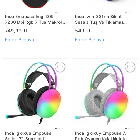
Inca
Empousa Img-309
Inca
Iwm-331rm Silent
7200 Dpi Rgb 7 Tuş Makrolu
Sessiz Tuş Ve Tıklamalı
Gaming Oyuncu Mouse Img-
Kablosuz Mouse
749,99 TL
549 TL
309
Kargo Bedava
Kargo Bedava
Inca
Igk-x8s Empousa
Inca
Igk-x8y Empousa 7.1
Series 7.1 Surround
Rgb Oyuncu Kulaklık Igk