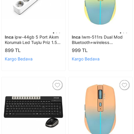
Inca
ipw-44gb 5 Port Akım
Inca
Iwm-511rs Dual Mod
Korumalı Led Tuşlu Priz 1.5m
Bluetooth+wireless
- Beyaz
Rechargeable Gradient Color
899 TL
999 TL
Silent Mouse
Kargo Bedava
Kargo Bedava