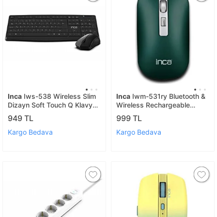
Inca
Iws-538 Wireless Slim
Inca
Iwm-531ry Bluetooth &
Dizayn Soft Touch Q Klavye
Wireless Rechargeable
& Mouse Set
Special Metallic Silent Mouse
949 TL
999 TL
Kargo Bedava
Kargo Bedava