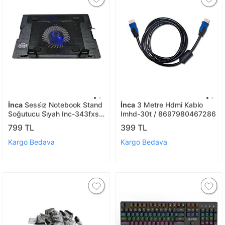
İnca
Sessi̇z Notebook Stand
İnca
3 Metre Hdmi Kablo
Soğutucu Si̇yah Inc-343fxs /
Imhd-30t / 8697980467286
8681949011399
799 TL
399 TL
Kargo Bedava
Kargo Bedava