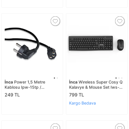
İnca
Power 1,5 Metre
İnca
Wi̇reless Super Cosy Q
Kablosu Ipw-15tp /
Kalavye & Mouse Set Iws-
8697980467538
539t / 8681949011429
249 TL
799 TL
Kargo Bedava