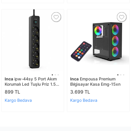
Inca
ipw-44sy 5 Port Akım
Inca
Empousa Premi̇um
Korumalı Led Tuşlu Priz 1.5m
Bi̇lgi̇sayar Kasa Emg-15xn
- Siyah
899 TL
3.699 TL
Kargo Bedava
Kargo Bedava