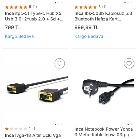
5
(1)
5
(1)
Inca
itpc-5t Type-c Hub X5
Inca
Ibk-503b Kablosuz 5.3
Usb 3.0+2*usb 2.0 + Sd +
Bluetooth Hafıza Kart
Micro Sd Kart
Destekli Kulak Üstü Kulaklık
799 TL
999,99 TL
Bej
Kargo Bedava
Kargo Bedava
1
(1)
İnca
Notebook Power Yonca
3 Metre Kablo Inpw-03tp /
Inca
Ivga-18 Altın Uçlu Vga