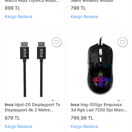
Macro Keys Oyuncu Mouse
Silent wireless Mouse
Img348
899 TL
799 TL
Kargo Bedava
Kargo Bedava
Inca
Idpd-20 Displayport To
Inca
Img-355gx Empousa
Displayport 4k 2 Metre
3d Rgb Led 7200 Dpi Macro
Kablo Idpd-20
Keys Private Gaming Mouse
679 TL
799,99 TL
Img-355gx
Kargo Bedava
Kargo Bedava