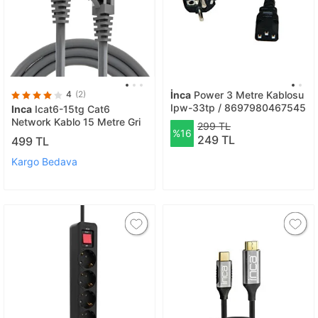
4
(2)
İnca
Power 3 Metre Kablosu
Ipw-33tp / 8697980467545
Inca
Icat6-15tg Cat6
Network Kablo 15 Metre Gri
299 TL
%16
249 TL
499 TL
Kargo Bedava