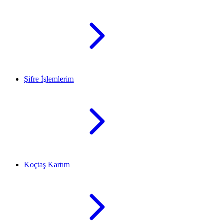
Şifre İşlemlerim
Koçtaş Kartım