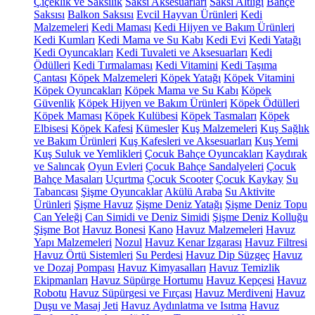
Çiçeklik ve Saksılık
Saksı Aksesuarları
Saksı Altlığı
Bahçe
Saksısı
Balkon Saksısı
Evcil Hayvan Ürünleri
Kedi
Malzemeleri
Kedi Maması
Kedi Hijyen ve Bakım Ürünleri
Kedi Kumları
Kedi Mama ve Su Kabı
Kedi Evi
Kedi Yatağı
Kedi Oyuncakları
Kedi Tuvaleti ve Aksesuarları
Kedi
Ödülleri
Kedi Tırmalaması
Kedi Vitamini
Kedi Taşıma
Çantası
Köpek Malzemeleri
Köpek Yatağı
Köpek Vitamini
Köpek Oyuncakları
Köpek Mama ve Su Kabı
Köpek
Güvenlik
Köpek Hijyen ve Bakım Ürünleri
Köpek Ödülleri
Köpek Maması
Köpek Kulübesi
Köpek Tasmaları
Köpek
Elbisesi
Köpek Kafesi
Kümesler
Kuş Malzemeleri
Kuş Sağlık
ve Bakım Ürünleri
Kuş Kafesleri ve Aksesuarları
Kuş Yemi
Kuş Suluk ve Yemlikleri
Çocuk Bahçe Oyuncakları
Kaydırak
ve Salıncak
Oyun Evleri
Çocuk Bahçe Sandalyeleri
Çocuk
Bahçe Masaları
Uçurtma
Çocuk Scooter
Çocuk Kaykay
Su
Tabancası
Şişme Oyuncaklar
Akülü Araba
Su Aktivite
Ürünleri
Şişme Havuz
Şişme Deniz Yatağı
Şişme Deniz Topu
Can Yeleği
Can Simidi ve Deniz Simidi
Şişme Deniz Kolluğu
Şişme Bot
Havuz Bonesi
Kano
Havuz Malzemeleri
Havuz
Yapı Malzemeleri
Nozul
Havuz Kenar Izgarası
Havuz Filtresi
Havuz Örtü Sistemleri
Su Perdesi
Havuz Dip Süzgeç
Havuz
ve Dozaj Pompası
Havuz Kimyasalları
Havuz Temizlik
Ekipmanları
Havuz Süpürge Hortumu
Havuz Kepçesi
Havuz
Robotu
Havuz Süpürgesi ve Fırçası
Havuz Merdiveni
Havuz
Duşu ve Masaj Jeti
Havuz Aydınlatma ve Isıtma
Havuz