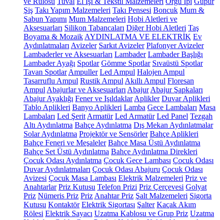
ve Rulosu
Tuval
El İşi & Tekstil Malzemeleri
Örgü İpi
Güpür
Şiş
Takı Yapım Malzemeleri
Takı Pensesi
Boncuk
Mum &
Sabun Yapımı
Mum Malzemeleri
Hobi Aletleri ve
Aksesuarları
Silikon Tabancaları
Diğer Hobi Aletleri
Taş
Boyama & Mozaik
AYDINLATMA VE ELEKTRİK
Ev
Aydınlatmaları
Avizeler
Sarkıt Avizeler
Plafonyer Avizeler
Lambaderler ve Aksesuarları
Lambader
Lambader Başlığı
Lambader Ayağı
Spotlar
Gömme Spotlar
Sıvaüstü Spotlar
Tavan Spotlar
Ampuller
Led Ampul
Halojen Ampul
Tasarruflu Ampul
Rustik Ampul
Akıllı Ampul
Floresan
Ampul
Abajurlar ve Aksesuarları
Abajur
Abajur Şapkaları
Abajur Ayaklığı
Fener ve Işıldaklar
Aplikler
Duvar Aplikleri
Tablo Aplikleri
Banyo Aplikleri
Lamba
Gece Lambaları
Masa
Lambaları
Led Şerit
Armatür
Led Armatür
Led Panel
Tezgah
Altı Aydınlatma
Bahçe Aydınlatma
Dış Mekan Aydınlatmalar
Solar Aydınlatma
Projektör ve Sensörler
Bahçe Aplikleri
Bahçe Feneri ve Meşaleler
Bahçe Masa Üstü Aydınlatma
Bahçe Set Üstü Aydınlatma
Bahçe Aydınlatma Direkleri
Çocuk Odası Aydınlatma
Çocuk Gece Lambası
Çocuk Odası
Duvar Aydınlatmaları
Çocuk Odası Abajuru
Çocuk Odası
Avizesi
Çocuk Masa Lambası
Elektrik Malzemeleri
Priz ve
Anahtarlar
Priz Kutusu
Telefon Prizi
Priz Çerçevesi
Golyat
Priz
Nümeris Priz
Priz
Anahtar Priz
Şalt Malzemeleri
Sigorta
Kutusu
Kontaktör
Elektrik Sigortası
Şalter
Kaçak Akım
Rölesi
Elektrik Sayacı
Uzatma Kablosu ve Grup Priz
Uzatma