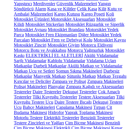
Yapıştırıcı
Merdivenler
Güvenlik Malzemeleri
Yangın
Söndürücü
Alarm
Kasa ve Kilitler
Çelik Kasa
Kilit
Kutu ve
Ambalaj Malzemeleri
Kargo Kutusu
Kargo Poşeti
Koli
Motosiklet Ürünleri
Motorsiklet Aksesuarları
Motosiklet
Kilidi
Motosiklet Stickerları
Motosiklet Rüzgarlık ve Siperlik
Motosiklet Aynası
Motosiklet Brandası
Motorsiklet Yedek
Parça
Motosiklet Fren Ekipmanları
Diğer Motosiklet Yedek
Parçaları
Motosiklet Fren ve Debriyaj Kolu
Motosiklet Kayışı
Motosiklet Zinciri
Motosiklet Giyim
Motorcu Eldiveni
Motorcu Botu ve Ayakkabısı
Motorcu Yağmurluk
Motosiklet
Kaskı
ELEKTRİKLİ EL ALETLERİ
Akülü Vidalamalar
Şarjlı Vidalamalar
Kablolu Vidalamalar
Vidalama Uçları
Matkaplar
Darbeli Matkaplar
Akülü Matkap ve Vidalamalar
Matkap Ucu ve Setleri
Somun Sıkma Makineleri
Darbesiz
Matkaplar
Manyetik Matkap
Sütunlu Matkap
Matkap Tezgahı
Kırıcılar ve Deliciler
Zımpara ve Polisaj
Zımpara Makineleri
Polisaj Makineleri
Planyalar
Zımpara Kağıdı ve Aksesuarları
Testereler
Daire Testereler
Dekupaj Testereler
Çok Amaçlı
Testereler
Tilki Kuyruğu Testereler
Testere Aksesuarları
Tilki
Kuyruğu Testere Ucu
Daire Testere Bıçağı
Dekupaj Testere
Ucu
Bahçe Makineleri
Çapalama Makinesi
Tırpan
Çit
Budama Makinesi
Hidrofor
Yaprak Toplama Makinesi
Motorlu Testere
Elektrikli Testereler
Benzinli Testereler
Testere Zincirleri ve Yağları
Çim Biçme Makinesi
Benzinli
Çim Biçme Makinesi
Elektrikli Çim Biçme Makinesi
Kenar