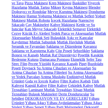
ve Tava
Pizza Makinesi
Krep Makinesi
Basküller
Yiyecek
Hazırlama
Mutfak Tartısı
Mikser
Kıyma Makinesi
Blender
Doğrayıcı ve Rondolar
Meyve Kurutma Makinesi
Dondurma
Makinesi
Hamur Yoğurma Makinesi ve Mutfak Şefleri
Yoğurt
Makinesi
Mutfak Robotu
İçecek Hazırlama
Narenciye
Sıkacağı
Çay Makineleri
Kahve Makinesi
Kettle ve Su
Isıtıcılar
Katı Meyve Sıkacağı
Elektrikli Semaver
Elektrikli
Cezve
Küçük Ev Aletleri Yedek Parça ve Aksesuarları
Mutfak
Aksesuarları
Mutfak Seti
Bulaşıklık
Askı ve Kancalar
Kaydırmaz
Mutfak Sabunluk
Mutfak Havluluk
Mutfak
Seramik ve Fayansları
Saklama ve Düzenleme
Kavanoz
Saklama ve Karıştırma Kabı
Çöp Poşeti
Sebzelikler
Saklama
Bonesi ve Kapağı
Mutfak Raf Düzenleyici
Poşetlik
Kaşıklık
Beslenme Kutusu
Damacana Pompası
Ekmeklik
Sefer Tası
Streç Film
Peçete Yüzüğü
Kavanoz Kapağı
Pipet
Buzdolabı
Poşeti
Doypack
Su Arıtma Cihazları ve Aksesuarları
Su
Arıtma Cihazları
Su Arıtma Filtreleri
Su Arıtma Aksesuarları
ve Yedek Parçaları
Arıtma Musluğu
Endüstriyel Mutfak
Ürünleri
Gıda ve İçecek
Kahve
Filtre Kahve Kağıdı
Türk
Kahvesi
Kapsül Kahve
Filtre Kahve
Çekirdek Kahve
Mutfak
Tezgahları
Laminant Mutfak Tezgahları
Ahşap Mutfak
Tezgahları
Bulaşık Makineleri
Derin Dondurucular
Su
Sebilleri
DEKORASYON VE EV GEREÇLERİ
Yılbaşı
Ürünleri
Yılbaşı Ağacı
Yılbaşı Aydınlatmaları
Yılbaşı Ağacı
Süsleri
Yılbaşı Sepeti
Yılbaşı Parti Malzemeleri
Dekoratif