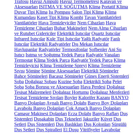
Trafosu
Havuz Ampulü
Havuz Termometresi
Karavan ve
Aksesuarları
ISITMA VE SOĞUTMA
Klima
Portatif Klima
Duvar Tipi Klima
Isı Pompası
Salon Tipi Klima
Klima
Kumandası
Kaset Tipi Klima
Kombi
Tavan Vantilatörleri
Vantilatörler
Hava Temizleyiciler
Nem Cihazları
Hava
Temizleme Cihazları
Buhar Makineleri
Nem Alma Cihazları
ve Rutubet Gidericiler
Elektrikli Isıtıcılar
Quartz Isıtıcılar
Infrared Isıtıcılar
Kule Tipi Isıtıcılar
Yağlı Radyatör
Fanlı
Isıtıcılar
Elektrikli Radyatörler
Dış Mekan Isıtıcılar
Havlupanlar
Radyatörler
Termosifonlar
Şofbenler
Ani Su
Isıtıcı
Isıtma ve Soğutma Yedek Parça
Radyatör Vanaları
Termostat
Klima Yedek Parça
Radyatör Yedek Parça
Klima
Temizleyicisi
Klima Temizleme Spreyi
Klima Temizleme
Sıvısı
Şömine
Şömine Aksesuarları
Elektrikli Şömineler
Bahçe Şömineleri
Bacasız Şömineler
Güneş Enerji Sistemleri
Soba
Doğalgaz Sobası
Kuzine Soba
Elektrikli Soba
Pelet
Soba
Soba Borusu ve Aksesuarları
Hava Perdesi
Doğalgaz
Tesisat Malzemeleri
Doğalgaz Hortumu
Doğalgaz Menfezleri
Tesisat Temizleme Sıvıları
Boyler
Kalorifer Kazanı
BANYO
Banyo Dolapları
Aynalı Banyo Dolabı
Banyo Boy Dolapları
Lavabolu Banyo Dolapları
Çok Amaçlı Banyo Dolapları
Çamaşır Makinesi Dolapları
Ecza Dolabı
Banyo Rafları
Duş
Sistemleri
Duşakabin
Duş Tekneleri
Jakuziler
Küvet
Duş
Setleri
Duş Sistemleri
Duş Başlıkları
Duş Kolonları
Sürgülü
Duş Setleri
Duş Spiralleri
El Duşu
Vitrifiyeler
Lavabolar