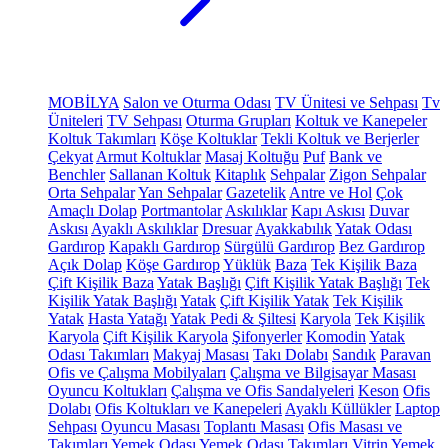
MOBİLYA
Salon ve Oturma Odası
TV Ünitesi ve Sehpası
Tv
Üniteleri
TV Sehpası
Oturma Grupları
Koltuk ve Kanepeler
Koltuk Takımları
Köşe Koltuklar
Tekli Koltuk ve Berjerler
Çekyat
Armut Koltuklar
Masaj Koltuğu
Puf
Bank ve
Benchler
Sallanan Koltuk
Kitaplık
Sehpalar
Zigon Sehpalar
Orta Sehpalar
Yan Sehpalar
Gazetelik
Antre ve Hol
Çok
Amaçlı Dolap
Portmantolar
Askılıklar
Kapı Askısı
Duvar
Askısı
Ayaklı Askılıklar
Dresuar
Ayakkabılık
Yatak Odası
Gardırop
Kapaklı Gardırop
Sürgülü Gardırop
Bez Gardırop
Açık Dolap
Köşe Gardırop
Yüklük
Baza
Tek Kişilik Baza
Çift Kişilik Baza
Yatak Başlığı
Çift Kişilik Yatak Başlığı
Tek
Kişilik Yatak Başlığı
Yatak
Çift Kişilik Yatak
Tek Kişilik
Yatak
Hasta Yatağı
Yatak Pedi & Şiltesi
Karyola
Tek Kişilik
Karyola
Çift Kişilik Karyola
Şifonyerler
Komodin
Yatak
Odası Takımları
Makyaj Masası
Takı Dolabı
Sandık
Paravan
Ofis ve Çalışma Mobilyaları
Çalışma ve Bilgisayar Masası
Oyuncu Koltukları
Çalışma ve Ofis Sandalyeleri
Keson
Ofis
Dolabı
Ofis Koltukları ve Kanepeleri
Ayaklı Küllükler
Laptop
Sehpası
Oyuncu Masası
Toplantı Masası
Ofis Masası ve
Takımları
Yemek Odası
Yemek Odası Takımları
Vitrin
Yemek