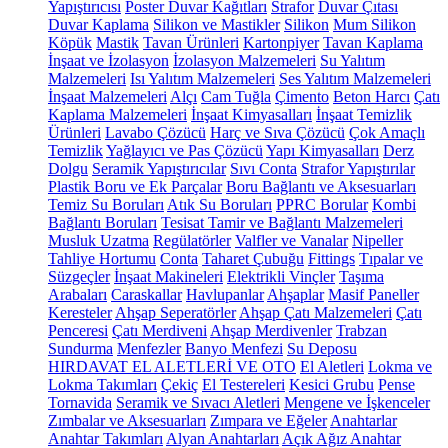
Yapıştırıcısı
Poster Duvar Kağıtları
Strafor
Duvar Çıtası
Duvar Kaplama
Silikon ve Mastikler
Silikon
Mum Silikon
Köpük
Mastik
Tavan Ürünleri
Kartonpiyer
Tavan Kaplama
İnşaat ve İzolasyon
İzolasyon Malzemeleri
Su Yalıtım
Malzemeleri
Isı Yalıtım Malzemeleri
Ses Yalıtım Malzemeleri
İnşaat Malzemeleri
Alçı
Cam Tuğla
Çimento
Beton Harcı
Çatı
Kaplama Malzemeleri
İnşaat Kimyasalları
İnşaat Temizlik
Ürünleri
Lavabo Çözücü
Harç ve Sıva Çözücü
Çok Amaçlı
Temizlik
Yağlayıcı ve Pas Çözücü
Yapı Kimyasalları
Derz
Dolgu
Seramik Yapıştırıcılar
Sıvı Conta
Strafor Yapıştırılar
Plastik Boru ve Ek Parçalar
Boru Bağlantı ve Aksesuarları
Temiz Su Boruları
Atık Su Boruları
PPRC Borular
Kombi
Bağlantı Boruları
Tesisat Tamir ve Bağlantı Malzemeleri
Musluk Uzatma
Regülatörler
Valfler ve Vanalar
Nipeller
Tahliye Hortumu
Conta
Taharet Çubuğu
Fittings
Tıpalar ve
Süzgeçler
İnşaat Makineleri
Elektrikli Vinçler
Taşıma
Arabaları
Caraskallar
Havlupanlar
Ahşaplar
Masif Paneller
Keresteler
Ahşap Seperatörler
Ahşap Çatı Malzemeleri
Çatı
Penceresi
Çatı Merdiveni
Ahşap Merdivenler
Trabzan
Sundurma
Menfezler
Banyo Menfezi
Su Deposu
HIRDAVAT EL ALETLERİ VE OTO
El Aletleri
Lokma ve
Lokma Takımları
Çekiç
El Testereleri
Kesici Grubu
Pense
Tornavida
Seramik ve Sıvacı Aletleri
Mengene ve İşkenceler
Zımbalar ve Aksesuarları
Zımpara ve Eğeler
Anahtarlar
Anahtar Takımları
Alyan Anahtarları
Açık Ağız Anahtar