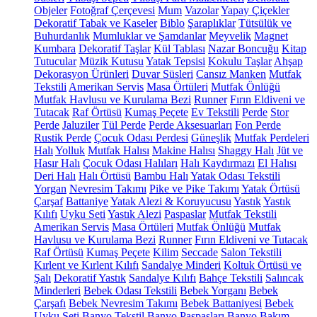
Objeler
Fotoğraf Çerçevesi
Mum
Vazolar
Yapay Çiçekler
Dekoratif Tabak ve Kaseler
Biblo
Şaraplıklar
Tütsülük ve
Buhurdanlık
Mumluklar ve Şamdanlar
Meyvelik
Magnet
Kumbara
Dekoratif Taşlar
Kül Tablası
Nazar Boncuğu
Kitap
Tutucular
Müzik Kutusu
Yatak Tepsisi
Kokulu Taşlar
Ahşap
Dekorasyon Ürünleri
Duvar Süsleri
Cansız Manken
Mutfak
Tekstili
Amerikan Servis
Masa Örtüleri
Mutfak Önlüğü
Mutfak Havlusu ve Kurulama Bezi
Runner
Fırın Eldiveni ve
Tutacak
Raf Örtüsü
Kumaş Peçete
Ev Tekstili
Perde
Stor
Perde
Jaluziler
Tül Perde
Perde Aksesuarları
Fon Perde
Rustik Perde
Çocuk Odası Perdesi
Güneşlik
Mutfak Perdeleri
Halı
Yolluk
Mutfak Halısı
Makine Halısı
Shaggy Halı
Jüt ve
Hasır Halı
Çocuk Odası Halıları
Halı Kaydırmazı
El Halısı
Deri Halı
Halı Örtüsü
Bambu Halı
Yatak Odası Tekstili
Yorgan
Nevresim Takımı
Pike ve Pike Takımı
Yatak Örtüsü
Çarşaf
Battaniye
Yatak Alezi & Koruyucusu
Yastık
Yastık
Kılıfı
Uyku Seti
Yastık Alezi
Paspaslar
Mutfak Tekstili
Amerikan Servis
Masa Örtüleri
Mutfak Önlüğü
Mutfak
Havlusu ve Kurulama Bezi
Runner
Fırın Eldiveni ve Tutacak
Raf Örtüsü
Kumaş Peçete
Kilim
Seccade
Salon Tekstili
Kırlent ve Kırlent Kılıfı
Sandalye Minderi
Koltuk Örtüsü ve
Şalı
Dekoratif Yastık
Sandalye Kılıfı
Bahçe Tekstili
Salıncak
Minderleri
Bebek Odası Tekstili
Bebek Yorganı
Bebek
Çarşafı
Bebek Nevresim Takımı
Bebek Battaniyesi
Bebek
Uyku Seti
Banyo Tekstil
Banyo Paspasları
Banyo Bakım