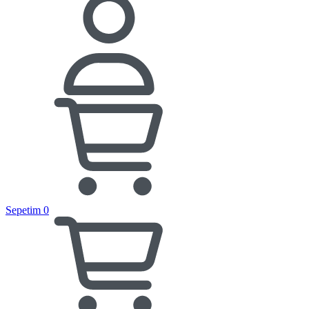
Sepetim
0