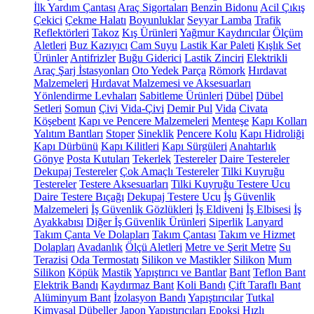
İlk Yardım Çantası
Araç Sigortaları
Benzin Bidonu
Acil Çıkış
Çekici
Çekme Halatı
Boyunluklar
Seyyar Lamba
Trafik
Reflektörleri
Takoz
Kış Ürünleri
Yağmur Kaydırıcılar
Ölçüm
Aletleri
Buz Kazıyıcı
Cam Suyu
Lastik Kar Paleti
Kışlık Set
Ürünler
Antifrizler
Buğu Giderici
Lastik Zinciri
Elektrikli
Araç Şarj İstasyonları
Oto Yedek Parça
Römork
Hırdavat
Malzemeleri
Hırdavat Malzemesi ve Aksesuarları
Yönlendirme Levhaları
Sabitleme Ürünleri
Dübel
Dübel
Setleri
Somun
Çivi
Vida-Çivi
Demir Pul
Vida
Civata
Köşebent
Kapı ve Pencere Malzemeleri
Menteşe
Kapı Kolları
Yalıtım Bantları
Stoper
Sineklik
Pencere Kolu
Kapı Hidroliği
Kapı Dürbünü
Kapı Kilitleri
Kapı Sürgüleri
Anahtarlık
Gönye
Posta Kutuları
Tekerlek
Testereler
Daire Testereler
Dekupaj Testereler
Çok Amaçlı Testereler
Tilki Kuyruğu
Testereler
Testere Aksesuarları
Tilki Kuyruğu Testere Ucu
Daire Testere Bıçağı
Dekupaj Testere Ucu
İş Güvenlik
Malzemeleri
İş Güvenlik Gözlükleri
İş Eldiveni
İş Elbisesi
İş
Ayakkabısı
Diğer İş Güvenlik Ürünleri
Siperlik
Lanyard
Takım Çanta Ve Dolapları
Takım Çantası
Takım ve Hizmet
Dolapları
Avadanlık
Ölçü Aletleri
Metre ve Şerit Metre
Su
Terazisi
Oda Termostatı
Silikon ve Mastikler
Silikon
Mum
Silikon
Köpük
Mastik
Yapıştırıcı ve Bantlar
Bant
Teflon Bant
Elektrik Bandı
Kaydırmaz Bant
Koli Bandı
Çift Taraflı Bant
Alüminyum Bant
İzolasyon Bandı
Yapıştırıcılar
Tutkal
Kimyasal Dübeller
Japon Yapıştırıcıları
Epoksi
Hızlı