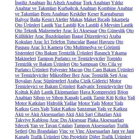
İngiliz Anahtarı
İki Ağızlı Anahtar
Tork Anahtarı
Yıldız
Anahtar ve Takımları
Kurbağcık Anahtarı
Kombine Anahtar
ve Takımları
Boru Anahtarı
Keskiler
Keser
Kargaburun
Balyoz
Balta
Kesici Aletler
Makas
Maket Bıçağı
Iskarpela
Oto Ürünleri
Lastik
Yaz Lastiği
Kış Lastiği
4 Mevsim Lastik
Oto Teknik Malzemeler
Araç İçi Aksesuar
Oto Güneşlik
Oto
Küllükler
Araç Buzdolapları
Bagaj Düzenleyici
Araba
Kokuları
Araç İçi Telefon Tutucular
Bagaj Havuzu
Oto
Paspası
Araç İçi Kamera
Oto Multimedya ve Görüntü
Sistemleri
Oto Bakım Temizlik Ürünleri
Basınçlı Yıkama
Makineleri
Tampon Parlatıcı ve Temizleyiciler
Torpido
Temizlik ve Bakım Ürünleri
Oto Şampuan
Oto Cila ve
Parlatıcı Ürünleri
Polyester Macun
Oto Cam Bakım Ürünleri
ve Temizleyiciler
Mikrofiber Bez
Araç Temizlik Seti
Araç
Boyaları
Araç Süpürgeleri
Araba Çizik Giderici
Motor
Temizleyici ve Bakım Ürünleri
Radyatör Temizleyiciler
Oto
Koltuk Kılıfı
Lastik Ekipmanları
Hava Kompresörü
Bijon
Anahtarı
Sibop ve Sibop Kapağı
Lastik Tamir Kiti
Kriko
Yağ
Motor Katkıları
Hidrolik Yağlar
Motor Yağı
Motor Yağı
Katkısı
Gres Yağı
Yakıt Katkısı
Şanzıman Yağı ve Katkısı
Akü ve Akü Aksesuarları
Akü
Akü Şarj Cihazları
Akü
Takviye Kablosu
Araç Dış Aksesuar
Plaka Aksesuarları
Silecek
Yan ve Tavan Çıtaları
Tampon Aksesuarları
Trafik
Setleri
Oto Brandaları
Vinç ve Vinç Aksesuarları
Jant ve Jant
Kapağı
Trafik Ürünleri
Oto Projektör
Diğer Trafik Ürünleri