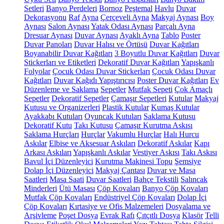
Setleri
Banyo Perdeleri
Bornoz
Peştemal
Havlu
Duvar
Dekorasyonu
Raf
Ayna
Çerçeveli Ayna
Makyaj Aynası
Boy
Aynası
Salon Aynası
Yatak Odası Aynası
Parçalı Ayna
Dresuar Aynası
Duvar Aynası
Ayaklı Ayna
Tablo
Poster
Duvar Panoları
Duvar Halısı ve Örtüsü
Duvar Kağıtları
Boyanabilir Duvar Kağıtları
3 Boyutlu Duvar Kağıtları
Duvar
Stickerları ve Etiketleri
Dekoratif Duvar Kağıtları
Yapışkanlı
Folyolar
Çocuk Odası Duvar Stickerları
Çocuk Odası Duvar
Kağıtları
Duvar Kağıdı Yapıştırıcısı
Poster Duvar Kağıtları
Ev
Düzenleme ve Saklama
Sepetler
Mutfak Sepeti
Çok Amaçlı
Sepetler
Dekoratif Sepetler
Çamaşır Sepetleri
Kutular
Makyaj
Kutusu ve Organizerleri
Plastik Kutular
Kumaş Kutular
Ayakkabı Kutuları
Oyuncak Kutuları
Saklama Kutusu
Dekoratif Kutu
Takı Kutusu
Çamaşır Kurutma Askısı
Saklama Hurçları
Hurçlar
Vakumlu Hurçlar
Halı Hurcu
Askılar
Elbise ve Aksesuar Askıları
Dekoratif Askılar
Kapı
Arkası Askıları
Yapışkanlı Askılar
Vestiyer Askısı
Takı Askısı
Bavul İçi Düzenleyici
Kurutma Makinesi Topu
Şemsiye
Dolap İçi Düzenleyici
Makyaj Çantası
Duvar ve Masa
Saatleri
Masa Saati
Duvar Saatleri
Bahçe Tekstili
Salıncak
Minderleri
Ütü Masası
Çöp Kovaları
Banyo Çöp Kovaları
Mutfak Çöp Kovaları
Endüstriyel Çöp Kovaları
Dolap İçi
Çöp Kovaları
Kırtasiye ve Ofis Malzemeleri
Dosyalama ve
Arşivleme
Poşet Dosya
Evrak Rafı
Çıtçıtlı Dosya
Klasör
Telli