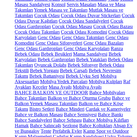
Masası Sandalyesi
Konsol
Servis Masaları
Masa ve Masa
Takımları
Yemek Masası ve Takımları
Mutfak Masası ve
Takımları
Çocuk Odası
Çocuk Odası Duvar Stickerları
Çocuk
Odası Duvar Kağıtları
Çocuk Odası Sandalyeleri
Çocuk
Odası Gardıropları
Çocuk Odası Masası
Çocuk Odası Bazası
Çocuk Odası Takımları
Çocuk Odası Komodini
Çocuk Odası
Karyolaları
Genç Odası
Genç Odası Takımları
Genç Odası
Komodini
Genç Odası Şifonyerleri
Genç Odası Bazaları
Genç Odası Gardıropları
Genç Odası Karyolaları
Ranza
Bebek Odası
Bebek Beşikleri
Mama Sandalyesi
Bebek
Karyolaları
Bebek Gardıropları
Bebek Yatakları
Bebek Odası
Takımları
Oyuncak Dolabı
Bebek Şifonyer
Bebek Odası
Tekstili
Bebek Yorganı
Bebek Çarşafı
Bebek Nevresim
Takımı
Bebek Battaniyesi
Bebek Uyku Seti
Mobilya
Aksesuarları
Mobilya Yedek Parçaları
Mobilya Kulpları
Raf
Ayakları
Keçeler
Masa Ayağı
Mobilya Ayağı
BAHÇE,BALKON VE OUTDOOR
Bahçe Mobilyaları
Bahçe Takımları
Balkon ve Bahçe Oturma Grubu
Bahçe ve
Balkon Yemek Masası Takımları
Balkon ve Bahçe Köşe
Takımı
Bistro Setleri
Bahçe Minderi
Çardak ve Kameriyeler
Bahçe ve Balkon Masası
Bahçe Şemsiyesi
Bahçe Bankı
Bahçe Sandalyeleri
Bahçe Sehpası
Bahçe Mobilya Kılıfları
Hamak
Bahçe Salıncağı
Şezlong
Bahçe Koltukları
Ahşap Ev
ve Bungalov
Tente
Prefabrik Evler
Kamp Spor ve Outdoor
Kamp Malzemeleri
Çadırlar
Kamp Sandalyesi
Uyku Tulumu