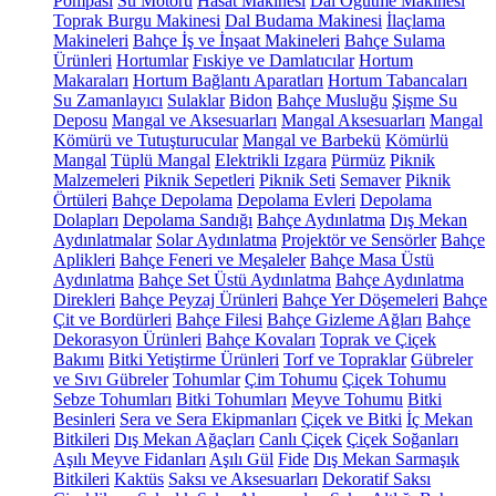
Pompası
Su Motoru
Hasat Makinesi
Dal Öğütme Makinesi
Toprak Burgu Makinesi
Dal Budama Makinesi
İlaçlama
Makineleri
Bahçe İş ve İnşaat Makineleri
Bahçe Sulama
Ürünleri
Hortumlar
Fıskiye ve Damlatıcılar
Hortum
Makaraları
Hortum Bağlantı Aparatları
Hortum Tabancaları
Su Zamanlayıcı
Sulaklar
Bidon
Bahçe Musluğu
Şişme Su
Deposu
Mangal ve Aksesuarları
Mangal Aksesuarları
Mangal
Kömürü ve Tutuşturucular
Mangal ve Barbekü
Kömürlü
Mangal
Tüplü Mangal
Elektrikli Izgara
Pürmüz
Piknik
Malzemeleri
Piknik Sepetleri
Piknik Seti
Semaver
Piknik
Örtüleri
Bahçe Depolama
Depolama Evleri
Depolama
Dolapları
Depolama Sandığı
Bahçe Aydınlatma
Dış Mekan
Aydınlatmalar
Solar Aydınlatma
Projektör ve Sensörler
Bahçe
Aplikleri
Bahçe Feneri ve Meşaleler
Bahçe Masa Üstü
Aydınlatma
Bahçe Set Üstü Aydınlatma
Bahçe Aydınlatma
Direkleri
Bahçe Peyzaj Ürünleri
Bahçe Yer Döşemeleri
Bahçe
Çit ve Bordürleri
Bahçe Filesi
Bahçe Gizleme Ağları
Bahçe
Dekorasyon Ürünleri
Bahçe Kovaları
Toprak ve Çiçek
Bakımı
Bitki Yetiştirme Ürünleri
Torf ve Topraklar
Gübreler
ve Sıvı Gübreler
Tohumlar
Çim Tohumu
Çiçek Tohumu
Sebze Tohumları
Bitki Tohumları
Meyve Tohumu
Bitki
Besinleri
Sera ve Sera Ekipmanları
Çiçek ve Bitki
İç Mekan
Bitkileri
Dış Mekan Ağaçları
Canlı Çiçek
Çiçek Soğanları
Aşılı Meyve Fidanları
Aşılı Gül
Fide
Dış Mekan Sarmaşık
Bitkileri
Kaktüs
Saksı ve Aksesuarları
Dekoratif Saksı