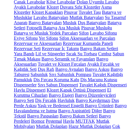
Çanak Lavabolar
Köşe Lavabolar
Dolap Uyumlu Lavabo
Ayaklı Lavabolar
Klozet
Duvara Sıfır Klozetler
Asma
Klozetler
Klozet Kapakları
Pisuvar
Tuvalet Taşı
Batarya ve
Musluklar
Lavabo Bataryaları
Mutfak Bataryaları
Su Tasarruf
Aparatı
Banyo Bataryaları
Musluk
Duş Bataryaları
Batarya
Setleri
Fotoselli Batarya
Ara Musluk
Pisuvar Musluğu
Batarya ve Musluk Yedek Parçaları
Sifon
Lavabo Sifonu
Eviye Sifonu
Yer Sifonu
Sifon Aksesuarları ve Parçaları
Rezervuar ve Aksesuarları
Rezervuar Kumanda Paneli
Rezervuar Seti
Rezervuar İç Takımı
Banyo Bakım Setleri
Yara Bandı
Lif ve Süngerler
Sıcak Su Torbası
Cımbız
Sabun
Tırnak Makası
Banyo Seramik ve Fayansları
Banyo
Aksesuarları
Tuvalet ve Klozet Fırçaları
Ayaklı Fırçalık ve
Kağıtlık Seti
Duş Rafı
Banyo Aynaları
Banyo Askısı
Banyo
Taburesi
Sabunluk
Sıvı Sabunluk Pompası
Tuvalet Kağıtlığı
Pamukluk
Diş Fırçası Koruma Kabı
Diş Macunu Kutusu
Dispenserler
Sıvı Sabun Dispenseri
Tuvalet Kağıdı Dispenseri
Havlu Dispenseri
Klozet Kapak Örtüsü Dispenseri
El
Kurutma Cihazları
Banyo Etajeri
Banyo Düzenleyicileri
Banyo Seti
Diş Fırçalık
Havluluk
Banyo Kaydırmazı
Duş
Perde Askısı
Yaşlı ve Bedensel Engelli Banyo Ürünleri
Banyo
Havalandırma ve Isıtma
Banyo Aspiratörü
Diğer
Banyo
Tekstil
Banyo Paspasları
Banyo Bakım Setleri
Banyo
Perdeleri
Bornoz
Peştemal
Havlu
MUTFAK
Mutfak
Mobilyaları
Mutfak Dolapları
Hazır Mutfak Dolapları
Çok