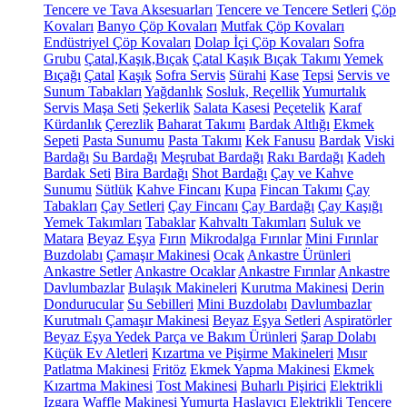
Tencere ve Tava Aksesuarları
Tencere ve Tencere Setleri
Çöp
Kovaları
Banyo Çöp Kovaları
Mutfak Çöp Kovaları
Endüstriyel Çöp Kovaları
Dolap İçi Çöp Kovaları
Sofra
Grubu
Çatal,Kaşık,Bıçak
Çatal Kaşık Bıçak Takımı
Yemek
Bıçağı
Çatal
Kaşık
Sofra Servis
Sürahi
Kase
Tepsi
Servis ve
Sunum Tabakları
Yağdanlık
Sosluk, Reçellik
Yumurtalık
Servis Maşa Seti
Şekerlik
Salata Kasesi
Peçetelik
Karaf
Kürdanlık
Çerezlik
Baharat Takımı
Bardak Altlığı
Ekmek
Sepeti
Pasta Sunumu
Pasta Takımı
Kek Fanusu
Bardak
Viski
Bardağı
Su Bardağı
Meşrubat Bardağı
Rakı Bardağı
Kadeh
Bardak Seti
Bira Bardağı
Shot Bardağı
Çay ve Kahve
Sunumu
Sütlük
Kahve Fincanı
Kupa
Fincan Takımı
Çay
Tabakları
Çay Setleri
Çay Fincanı
Çay Bardağı
Çay Kaşığı
Yemek Takımları
Tabaklar
Kahvaltı Takımları
Suluk ve
Matara
Beyaz Eşya
Fırın
Mikrodalga Fırınlar
Mini Fırınlar
Buzdolabı
Çamaşır Makinesi
Ocak
Ankastre Ürünleri
Ankastre Setler
Ankastre Ocaklar
Ankastre Fırınlar
Ankastre
Davlumbazlar
Bulaşık Makineleri
Kurutma Makinesi
Derin
Dondurucular
Su Sebilleri
Mini Buzdolabı
Davlumbazlar
Kurutmalı Çamaşır Makinesi
Beyaz Eşya Setleri
Aspiratörler
Beyaz Eşya Yedek Parça ve Bakım Ürünleri
Şarap Dolabı
Küçük Ev Aletleri
Kızartma ve Pişirme Makineleri
Mısır
Patlatma Makinesi
Fritöz
Ekmek Yapma Makinesi
Ekmek
Kızartma Makinesi
Tost Makinesi
Buharlı Pişirici
Elektrikli
Izgara
Waffle Makinesi
Yumurta Haşlayıcı
Elektrikli Tencere