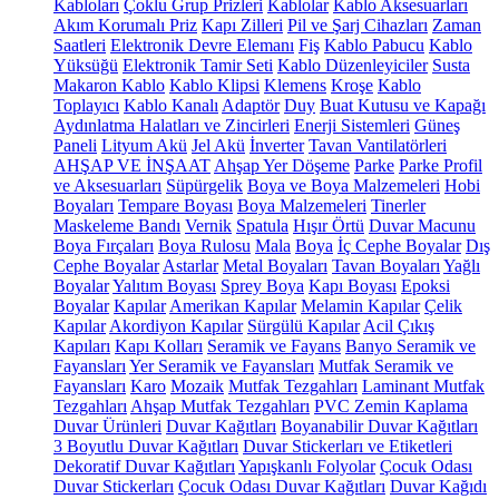
Kabloları
Çoklu Grup Prizleri
Kablolar
Kablo Aksesuarları
Akım Korumalı Priz
Kapı Zilleri
Pil ve Şarj Cihazları
Zaman
Saatleri
Elektronik Devre Elemanı
Fiş
Kablo Pabucu
Kablo
Yüksüğü
Elektronik Tamir Seti
Kablo Düzenleyiciler
Susta
Makaron Kablo
Kablo Klipsi
Klemens
Kroşe
Kablo
Toplayıcı
Kablo Kanalı
Adaptör
Duy
Buat Kutusu ve Kapağı
Aydınlatma Halatları ve Zincirleri
Enerji Sistemleri
Güneş
Paneli
Lityum Akü
Jel Akü
İnverter
Tavan Vantilatörleri
AHŞAP VE İNŞAAT
Ahşap Yer Döşeme
Parke
Parke Profil
ve Aksesuarları
Süpürgelik
Boya ve Boya Malzemeleri
Hobi
Boyaları
Tempare Boyası
Boya Malzemeleri
Tinerler
Maskeleme Bandı
Vernik
Spatula
Hışır Örtü
Duvar Macunu
Boya Fırçaları
Boya Rulosu
Mala
Boya
İç Cephe Boyalar
Dış
Cephe Boyalar
Astarlar
Metal Boyaları
Tavan Boyaları
Yağlı
Boyalar
Yalıtım Boyası
Sprey Boya
Kapı Boyası
Epoksi
Boyalar
Kapılar
Amerikan Kapılar
Melamin Kapılar
Çelik
Kapılar
Akordiyon Kapılar
Sürgülü Kapılar
Acil Çıkış
Kapıları
Kapı Kolları
Seramik ve Fayans
Banyo Seramik ve
Fayansları
Yer Seramik ve Fayansları
Mutfak Seramik ve
Fayansları
Karo
Mozaik
Mutfak Tezgahları
Laminant Mutfak
Tezgahları
Ahşap Mutfak Tezgahları
PVC Zemin Kaplama
Duvar Ürünleri
Duvar Kağıtları
Boyanabilir Duvar Kağıtları
3 Boyutlu Duvar Kağıtları
Duvar Stickerları ve Etiketleri
Dekoratif Duvar Kağıtları
Yapışkanlı Folyolar
Çocuk Odası
Duvar Stickerları
Çocuk Odası Duvar Kağıtları
Duvar Kağıdı