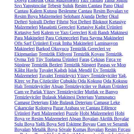
Dosya
Etiketlik
Okul Malzemeleri
Yazı Tahtası
Tahta Silgisi
Sıvı Yapıştırıcılar
Tebeşir
Suluk
Resim Çantası
Pano
Okul
Çantası
Kalem Kutusu
Beslenme Çantası
Resim Boyaları ve
Resim Boya Malzemeleri
Selobant
Ajanda
Defter
Okul
Defteri
Spiralli Defter
Fihrist
Not Defteri
Bloknot
Kırtasiye
Malzemeleri
Masaüstü Gereçleri
Kırtasiye Kağıt Ürünleri
Kırtasiye Seti
Kalem ve Yazı Gereçleri
Koli Bandı Makinesi
Para Makineleri
Para Çekmeceleri
Para Sayma Makineleri
Ofis Sarf Ürünleri
Evrak İmha Makineleri
Laminasyon
Makineleri
Barkod Okuyucu
Temizlik Gereçleri ve
Ekipmanları
Temizlik Eldiveni
Temizlik Kovası
Temizlik,
Ovma Teli
Tüy Toplama Ürünleri
Faraş
Çekpas
Fırça ve
Süpürge
Temizlik Bezleri
Temizlik Süngeri
Paspas ve Mop
Kâğıt Havlu
Tuvalet Kağıdı
Islak Mendil
Ev Temizlik
Malzemeleri
Tuvalet Temizleyici
Yüzey Temizleyiciler
Yağ,
Kireç ve Pas Çözücüler
Çubuklu Oda Kokusu
Oda Kokusu
Halı Temizleyiciler
Ahşap Temizleyiciler ve Bakım Ürünleri
Cam ve Parlak Yüzey Temizleyiciler
Mutfak ve Banyo
Temizleyiciler
Bulaşık Makinesi Deterjanı
Yumuşatıcı
Çamaşır Deterjanı
Elde Bulaşık Deterjanı
Çamaşır Leke
Çıkarıcılar
Kolonya
Pazar Arabası ve Çantası
Eğlence
Ürünleri
Parti Malzemeleri
Puzzle
Hobi Malzemeleri
Hobi
Boya ve Resim Malzemeleri
Ahşap Boyaları
Akrilik Boyalar
Sulu Boya
Yağlı Boya Seti
Eskitme Boyası
Cam ve Seramik
Boyaları
Metalik Boya
Şövale
Kumaş Boyaları
Resim Fırçası