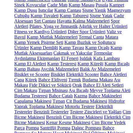
Sinek Kovucular
Çadır Matı
Kamp Masası
Pusula
Kampet
Kamp Duşu
Isıtıcılar
Kamp Çantası
Şişme Yastık
Magnezyum
Çubuğu
Kamp Tuvaleti
Kamp Taburesi
Şişme Yatak
Çadır
Aksesuarı
Sırt Çantası
Hayatta Kalma Malzemeleri
Spor
Aletleri
Pilates, Yoga ve Jimnastik
Ağırlık ve Halter Ürünleri
Fitness ve Kardiyo Ürünleri
Diğer Spor Ürünleri
Valiz ve
Bavul
Kamp Mutfak Malzemeleri
Termal Çanta
Matara
Kamp Yemek Pişirme Seti
Kamp Buzluk ve Soğutucu
Ürünler
Kamp Demliği
Kamp Tavası
Kamp Ocağı
Kamp
Mutfak Aksesuarları
Çakmak ve Yakıcılar
Termoslar
Aydınlatma Ekipmanları
El Feneri
Işıldak
Kafa Lambası
Kamp El Aletleri
Kamp Testeresi
Kamp Küreği
Kamp Bıçağı
Kamp Baltası
Avcılık Malzemeleri
Balık Av Malzemeleri
Bisiklet ve Scooter
Bisiklet
Elektrikli Scooter
Bahçe Aletleri
Çapa
Kürek
Bahçe Eldiveni
Tırmık
Budama Makası
Aşı
Makası
Fide Dikici ve Sökücü
Orak
Bahçe El Aleti Setleri
Çim Makası
Tırpan Misinası
Aşı Bıçağı
Meyve Toplama Aleti
Budama Testeresi
Bahçe Çatalı
Kazma
Bahçe Makineleri
Çapalama Makinesi
Tırpan
Çit Budama Makinesi
Hidrofor
Yaprak Toplama Makinesi
Motorlu Testere
Elektrikli
Testereler
Benzinli Testereler
Testere Zincirleri ve Yağları
Çim
Biçme Makinesi
Benzinli Çim Biçme Makinesi
Elektrikli Çim
Biçme Makinesi
Kenar Kesme Makinesi
Çim Biçme Yedek
Parça
Pompa
Santrifüj Pompa
Dalgıç Pompası
Bahçe