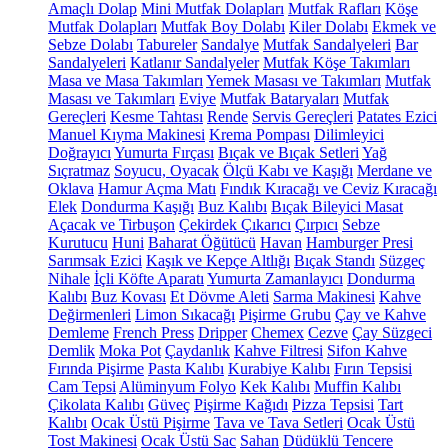
Amaçlı Dolap
Mini Mutfak Dolapları
Mutfak Rafları
Köşe
Mutfak Dolapları
Mutfak Boy Dolabı
Kiler Dolabı
Ekmek ve
Sebze Dolabı
Tabureler
Sandalye
Mutfak Sandalyeleri
Bar
Sandalyeleri
Katlanır Sandalyeler
Mutfak Köşe Takımları
Masa ve Masa Takımları
Yemek Masası ve Takımları
Mutfak
Masası ve Takımları
Eviye
Mutfak Bataryaları
Mutfak
Gereçleri
Kesme Tahtası
Rende
Servis Gereçleri
Patates Ezici
Manuel Kıyma Makinesi
Krema Pompası
Dilimleyici
Doğrayıcı
Yumurta Fırçası
Bıçak ve Bıçak Setleri
Yağ
Sıçratmaz
Soyucu, Oyacak
Ölçü Kabı ve Kaşığı
Merdane ve
Oklava
Hamur Açma Matı
Fındık Kıracağı ve Ceviz Kıracağı
Elek
Dondurma Kaşığı
Buz Kalıbı
Bıçak Bileyici Masat
Açacak ve Tirbuşon
Çekirdek Çıkarıcı
Çırpıcı
Sebze
Kurutucu
Huni
Baharat Öğütücü
Havan
Hamburger Presi
Sarımsak Ezici
Kaşık ve Kepçe Altlığı
Bıçak Standı
Süzgeç
Nihale
İçli Köfte Aparatı
Yumurta Zamanlayıcı
Dondurma
Kalıbı
Buz Kovası
Et Dövme Aleti
Sarma Makinesi
Kahve
Değirmenleri
Limon Sıkacağı
Pişirme Grubu
Çay ve Kahve
Demleme
French Press
Dripper
Chemex
Cezve
Çay Süzgeci
Demlik
Moka Pot
Çaydanlık
Kahve Filtresi
Sifon Kahve
Fırında Pişirme
Pasta Kalıbı
Kurabiye Kalıbı
Fırın Tepsisi
Cam Tepsi
Alüminyum Folyo
Kek Kalıbı
Muffin Kalıbı
Çikolata Kalıbı
Güveç
Pişirme Kağıdı
Pizza Tepsisi
Tart
Kalıbı
Ocak Üstü Pişirme
Tava ve Tava Setleri
Ocak Üstü
Tost Makinesi
Ocak Üstü Sac
Sahan
Düdüklü Tencere