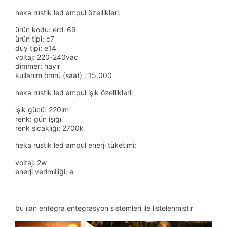
heka rustik led ampul özellikleri:
ürün kodu: erd-69
ürün tipi: c7
duy tipi: e14
voltaj: 220-240vac
dimmer: hayır
kullanım ömrü (saat) : 15,000
heka rustik led ampul işık özellikleri:
işık gücü: 220lm
renk: gün işığı
renk sıcaklığı: 2700k
heka rustik led ampul enerji tüketimi:
voltaj: 2w
enerji verimliliği: e
bu i̇lan entegra entegrasyon sistemleri ile listelenmiştir