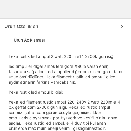
Ürün Özellikleri
Ürün Açıklaması
heka rustik led ampul 2 watt 220lm e14 2700k gün işığı
led ampuller diğer ampullere göre %90'a varan enerji
tasarrufu sağlarlar. Led ampuller diğer ampullere göre daha
uzun ömürlüdürler. Heka filament rustik led ampul ile led
aydınlatmanın farkına varacaksınız.
heka rustik led ampul bilgisi:
heka led filament rustik ampul 220-240v 2 watt 220lm e14
c7, şeffaf cam 2700k gün işığı. Heka led rustik ampul
serimiz, şeffaf cam görüntüsüyle geçmişin akkor
ampulleriyle aynı sıcak parıltıyı verir ve keyifli bir kullanım
sağlar. Heka rustik led ampul, e14 duy tipi kullanan
ürünlerde maximum enerji verimliliği sağlamaktadır.