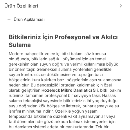
Ürün Özellikleri
Ürün Açıklaması
Bitkileriniz İçin Profesyonel ve Akılcı
Sulama
Modern bahçecilik ve ev içi bitki bakımı söz konusu
olduğunda, bitkilerin sağlıklı büyümesi için en temel
gereksinim olan suyun doğru ve verimli kullanılması büyük
bir önem taşır. Geleneksel sulama yöntemleri genellikle
suyun kontrolsüzce dökülmesine ve toprağın bazı
bölgelerinin kuru kalırken bazı bölgelerinin aşırı sulanmasına
neden olur. Bu dengesizliği ortadan kaldırmak için özel
olarak geliştirilen
Hozelock Mikro Damlatıcı 5li
, bitki bakım
rutininizi tamamen profesyonel bir seviyeye taşır. Hassas
sulama teknolojisi sayesinde bitkilerinizin ihtiyaç duyduğu
suyu doğrudan kök bölgesine ileterek, buharlaşmayı ve su
israfını minimuma indirir. Özellikle yoğun yaşam
temposunda bitkilerine düzenli vakit ayıramayanlar veya
tatil dönemlerinde gözü arkada kalmak istemeyenler için
bu damlatıcı sistemi adeta bir cankurtarandır. Tek bir