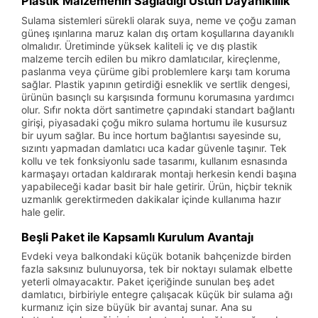
Plastik Malzemenin Sağladığı Üstün Dayanıklılık
Sulama sistemleri sürekli olarak suya, neme ve çoğu zaman
güneş ışınlarına maruz kalan dış ortam koşullarına dayanıklı
olmalıdır. Üretiminde yüksek kaliteli iç ve dış plastik
malzeme tercih edilen bu mikro damlatıcılar, kireçlenme,
paslanma veya çürüme gibi problemlere karşı tam koruma
sağlar. Plastik yapının getirdiği esneklik ve sertlik dengesi,
ürünün basınçlı su karşısında formunu korumasına yardımcı
olur. Sıfır nokta dört santimetre çapındaki standart bağlantı
girişi, piyasadaki çoğu mikro sulama hortumu ile kusursuz
bir uyum sağlar. Bu ince hortum bağlantısı sayesinde su,
sızıntı yapmadan damlatıcı uca kadar güvenle taşınır. Tek
kollu ve tek fonksiyonlu sade tasarımı, kullanım esnasında
karmaşayı ortadan kaldırarak montajı herkesin kendi başına
yapabileceği kadar basit bir hale getirir. Ürün, hiçbir teknik
uzmanlık gerektirmeden dakikalar içinde kullanıma hazır
hale gelir.
Beşli Paket ile Kapsamlı Kurulum Avantajı
Evdeki veya balkondaki küçük botanik bahçenizde birden
fazla saksınız bulunuyorsa, tek bir noktayı sulamak elbette
yeterli olmayacaktır. Paket içeriğinde sunulan beş adet
damlatıcı, birbiriyle entegre çalışacak küçük bir sulama ağı
kurmanız için size büyük bir avantaj sunar. Ana su