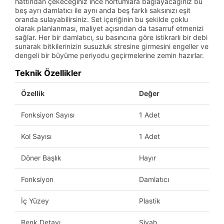
hattından çekeceğiniz ince hortumlara bağlayacağınız bu
beş ayrı damlatıcı ile aynı anda beş farklı saksınızı eşit
oranda sulayabilirsiniz. Set içeriğinin bu şekilde çoklu
olarak planlanması, maliyet açısından da tasarruf etmenizi
sağlar. Her bir damlatıcı, su basıncına göre istikrarlı bir debi
sunarak bitkilerinizin susuzluk stresine girmesini engeller ve
dengeli bir büyüme periyodu geçirmelerine zemin hazırlar.
Teknik Özellikler
Özellik
Değer
Fonksiyon Sayısı
1 Adet
Kol Sayısı
1 Adet
Döner Başlık
Hayır
Fonksiyon
Damlatıcı
İç Yüzey
Plastik
Renk Detayı
Siyah