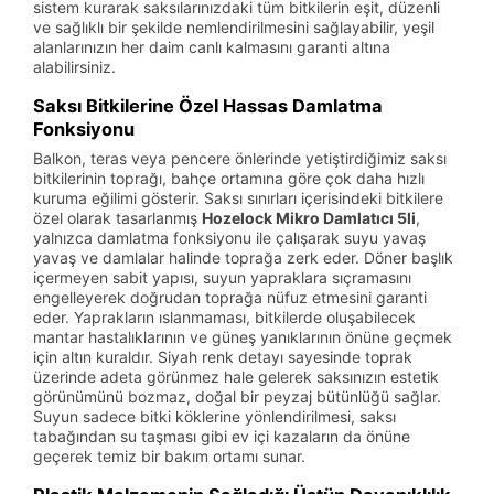
sistem kurarak saksılarınızdaki tüm bitkilerin eşit, düzenli
ve sağlıklı bir şekilde nemlendirilmesini sağlayabilir, yeşil
alanlarınızın her daim canlı kalmasını garanti altına
alabilirsiniz.
Saksı Bitkilerine Özel Hassas Damlatma
Fonksiyonu
Balkon, teras veya pencere önlerinde yetiştirdiğimiz saksı
bitkilerinin toprağı, bahçe ortamına göre çok daha hızlı
kuruma eğilimi gösterir. Saksı sınırları içerisindeki bitkilere
özel olarak tasarlanmış
Hozelock Mikro Damlatıcı 5li
,
yalnızca damlatma fonksiyonu ile çalışarak suyu yavaş
yavaş ve damlalar halinde toprağa zerk eder. Döner başlık
içermeyen sabit yapısı, suyun yapraklara sıçramasını
engelleyerek doğrudan toprağa nüfuz etmesini garanti
eder. Yaprakların ıslanmaması, bitkilerde oluşabilecek
mantar hastalıklarının ve güneş yanıklarının önüne geçmek
için altın kuraldır. Siyah renk detayı sayesinde toprak
üzerinde adeta görünmez hale gelerek saksınızın estetik
görünümünü bozmaz, doğal bir peyzaj bütünlüğü sağlar.
Suyun sadece bitki köklerine yönlendirilmesi, saksı
tabağından su taşması gibi ev içi kazaların da önüne
geçerek temiz bir bakım ortamı sunar.