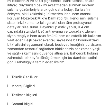
Ev bitkilerinizi ve saksı çiçeklerinizi canlı tutmak, onlara
ihtiyaç duydukları bakımı aksatmadan sunmak modern
sulama çözümleriyle artık çok daha kolay. Su israfını
önleyen, bitki köklerini çürütmeden ideal nem oranını
koruyan
Hozelock Mikro Damlatıcı 5li
, kendi mini sulama
sisteminizi kurmanız için gerekli olan tüm profesyonel
detayları size sunar. Dayanıklı plastik yapısı, 0.4 cm
çapındaki standart bağlantı uyumu ve toprağa gizlenen
siyah rengiyle hem uzun ömürlü hem de estetik bir kullanım
vaat eder. Beşli paket avantajı sayesinde balkonunuzdaki
bitki ailesini eş zamanlı olarak besleyebileceğiniz bu sistem,
zamandan tasarruf sağlarken bitkilerinizin her zaman yeşil
ve sağlıklı kalmasını güvence altına alır. Bahçecilik hobinizi
zahmetsiz bir keyfe dönüştürmek için bu damlatıcı setini
gönül rahatlığıyla tercih edebilirsiniz.
Teknik Özellikler
Montaj Bilgileri
Teslimat Bilgileri
Garanti Bilgisi