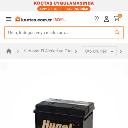
0
Ürün, kategori veya marka ara...
Hırdavat El Aletleri ve Oto
Oto Ürünleri