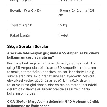
Kutup Başı Tipi
STD (Standart)
Boyutlar (Y x G x D)
19 cm x 24.2 cm x 17.5
cm
Toplam Ağırlık
15 kg
Paket İçeriği
1 Adet
Sıkça Sorulan Sorular
Aracımın fabrikasyon güç ünitesi 55 Amper ise bu cihazı
kullanmam sorun yaratır mı?
Kesinlikle herhangi bir olumsuz durum yaratmaz. Fabrika
çıkışı 55 Amper olan bir sisteme 60 Amperlik bir donanım
takmak, alternatörün kapasitesi sınırları içerisinde kaldığı
sürece aracınıza ek bir rahatlama sağlayacaktır. Mevcut
elektriksel yedek gücünüz artacağı için müzik sistemi,
farlar ve klima gibi donanımlar çalışırken motor üzerindeki
gerilim dalgalanmaları büyük oranda azalır ve cihazın
kullanım ömrü uzar.
CCA (Soğuk Marş Akımı) değerinin 540 A olması günlük
kullanımda ne ifade eder?