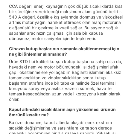
CCA değeri, enerji kaynağının çok düşük sıcaklıklarda kısa
bir süreliğine verebileceği maksimum akım gücünü belirtir.
540 A değeri, özellikle kış aylarında donmuş ve viskozitesi
artmış motor yağını hareket ettirecek olan marş motoruna
olağanüstü bir çevirme kuvveti sağlar. Bu sayede soğuk
sabahlar aracınızın çalışması için asla bir kabusa
dönüşmez, motor saniyeler içinde tepki verir.
Cihazın kutup başlarının zamanla oksitlenmemesi için
ne gibi önlemler alınmalıdır?
Ürün STD tipi kaliteli kurşun kutup başlarına sahip olsa da,
havadaki nem ve motor bölümündeki ısı değişimleri ufak
çaplı oksitlenmelere yol açabilir. Bağlantı işlemleri eksiksiz
tamamlandıktan ve vidalar sıkıldıktan sonra kutup
başlarının etrafına ince bir tabaka halinde özel terminal
koruyucu sprey veya asitsiz vazelin sürmek, hava ile
teması keseceğinden uzun vadeli korozyonu kesin olarak
önler.
Kaput altındaki sıcaklıkların aşırı yükselmesi ürünün
ömrünü kısaltır mı?
Bu özel donanım, kaput altında oluşabilecek ekstrem
sıcaklık değişimlerine ve sarsıntılara karşı son derece
dayanıklı polipropilen bir dış kasaya sahiptir. Yüksek ısı,