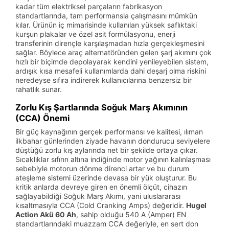
kadar tüm elektriksel parçaların fabrikasyon
standartlarında, tam performansla çalışmasını mümkün
kılar. Ürünün iç mimarisinde kullanılan yüksek saflıktaki
kurşun plakalar ve özel asit formülasyonu, enerji
transferinin dirençle karşılaşmadan hızla gerçekleşmesini
sağlar. Böylece araç alternatöründen gelen şarj akımını çok
hızlı bir biçimde depolayarak kendini yenileyebilen sistem,
ardışık kısa mesafeli kullanımlarda dahi deşarj olma riskini
neredeyse sıfıra indirerek kullanıcılarına benzersiz bir
rahatlık sunar.
Zorlu Kış Şartlarında Soğuk Marş Akımının
(CCA) Önemi
Bir güç kaynağının gerçek performansı ve kalitesi, ılıman
ilkbahar günlerinden ziyade havanın dondurucu seviyelere
düştüğü zorlu kış aylarında net bir şekilde ortaya çıkar.
Sıcaklıklar sıfırın altına indiğinde motor yağının kalınlaşması
sebebiyle motorun dönme direnci artar ve bu durum
ateşleme sistemi üzerinde devasa bir yük oluşturur. Bu
kritik anlarda devreye giren en önemli ölçüt, cihazın
sağlayabildiği Soğuk Marş Akımı, yani uluslararası
kısaltmasıyla CCA (Cold Cranking Amps) değeridir.
Hugel
Action Akü 60 Ah
, sahip olduğu 540 A (Amper) EN
standartlarındaki muazzam CCA değeriyle, en sert don