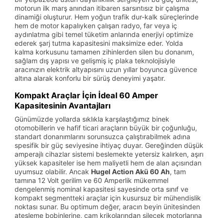
motorun ilk marş anından itibaren sarsıntısız bir çalışma
dinamiği oluşturur. Hem yoğun trafik dur-kalk süreçlerinde
hem de motor kapalıyken çalışan radyo, far veya iç
aydınlatma gibi temel tüketim anlarında enerjiyi optimize
ederek şarj tutma kapasitesini maksimize eder. Yolda
kalma korkusunu tamamen zihinlerden silen bu donanım,
sağlam dış yapısı ve gelişmiş iç plaka teknolojisiyle
aracınızın elektrik altyapısını uzun yıllar boyunca güvence
altına alarak konforlu bir sürüş deneyimi yaşatır.
Kompakt Araçlar İçin İdeal 60 Amper
Kapasitesinin Avantajları
Günümüzde yollarda sıklıkla karşılaştığımız binek
otomobillerin ve hafif ticari araçların büyük bir çoğunluğu,
standart donanımlarını sorunsuzca çalıştırabilmek adına
spesifik bir güç seviyesine ihtiyaç duyar. Gereğinden düşük
amperajlı cihazlar sistemi beslemekte yetersiz kalırken, aşırı
yüksek kapasiteler ise hem maliyetli hem de alan açısından
uyumsuz olabilir. Ancak
Hugel Action Akü 60 Ah
, tam
tamına 12 Volt gerilim ve 60 Amperlik mükemmel
dengelenmiş nominal kapasitesi sayesinde orta sınıf ve
kompakt segmentteki araçlar için kusursuz bir mühendislik
noktası sunar. Bu optimum değer, aracın beyin ünitesinden
ateşleme bobinlerine, cam krikolarından silecek motorlarına