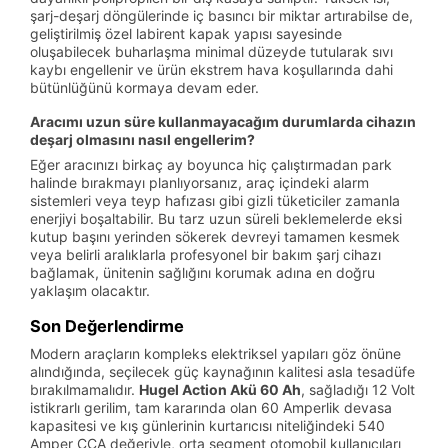
şarj-deşarj döngülerinde iç basıncı bir miktar artırabilse de,
geliştirilmiş özel labirent kapak yapısı sayesinde
oluşabilecek buharlaşma minimal düzeyde tutularak sıvı
kaybı engellenir ve ürün ekstrem hava koşullarında dahi
bütünlüğünü kormaya devam eder.
Aracımı uzun süre kullanmayacağım durumlarda cihazın
deşarj olmasını nasıl engellerim?
Eğer aracınızı birkaç ay boyunca hiç çalıştırmadan park
halinde bırakmayı planlıyorsanız, araç içindeki alarm
sistemleri veya teyp hafızası gibi gizli tüketiciler zamanla
enerjiyi boşaltabilir. Bu tarz uzun süreli beklemelerde eksi
kutup başını yerinden sökerek devreyi tamamen kesmek
veya belirli aralıklarla profesyonel bir bakım şarj cihazı
bağlamak, ünitenin sağlığını korumak adına en doğru
yaklaşım olacaktır.
Son Değerlendirme
Modern araçların kompleks elektriksel yapıları göz önüne
alındığında, seçilecek güç kaynağının kalitesi asla tesadüfe
bırakılmamalıdır.
Hugel Action Akü 60 Ah
, sağladığı 12 Volt
istikrarlı gerilim, tam kararında olan 60 Amperlik devasa
kapasitesi ve kış günlerinin kurtarıcısı niteliğindeki 540
Amper CCA değeriyle, orta segment otomobil kullanıcıları