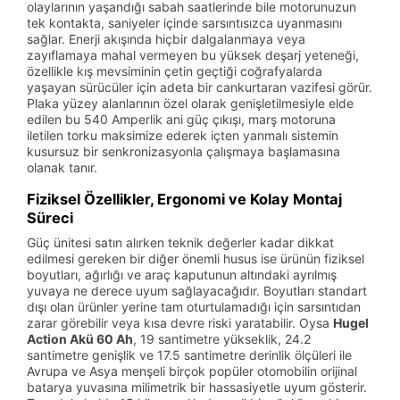
olaylarının yaşandığı sabah saatlerinde bile motorunuzun
tek kontakta, saniyeler içinde sarsıntısızca uyanmasını
sağlar. Enerji akışında hiçbir dalgalanmaya veya
zayıflamaya mahal vermeyen bu yüksek deşarj yeteneği,
özellikle kış mevsiminin çetin geçtiği coğrafyalarda
yaşayan sürücüler için adeta bir cankurtaran vazifesi görür.
Plaka yüzey alanlarının özel olarak genişletilmesiyle elde
edilen bu 540 Amperlik ani güç çıkışı, marş motoruna
iletilen torku maksimize ederek içten yanmalı sistemin
kusursuz bir senkronizasyonla çalışmaya başlamasına
olanak tanır.
Fiziksel Özellikler, Ergonomi ve Kolay Montaj
Süreci
Güç ünitesi satın alırken teknik değerler kadar dikkat
edilmesi gereken bir diğer önemli husus ise ürünün fiziksel
boyutları, ağırlığı ve araç kaputunun altındaki ayrılmış
yuvaya ne derece uyum sağlayacağıdır. Boyutları standart
dışı olan ürünler yerine tam oturtulamadığı için sarsıntıdan
zarar görebilir veya kısa devre riski yaratabilir. Oysa
Hugel
Action Akü 60 Ah
, 19 santimetre yükseklik, 24.2
santimetre genişlik ve 17.5 santimetre derinlik ölçüleri ile
Avrupa ve Asya menşeli birçok popüler otomobilin orijinal
batarya yuvasına milimetrik bir hassasiyetle uyum gösterir.