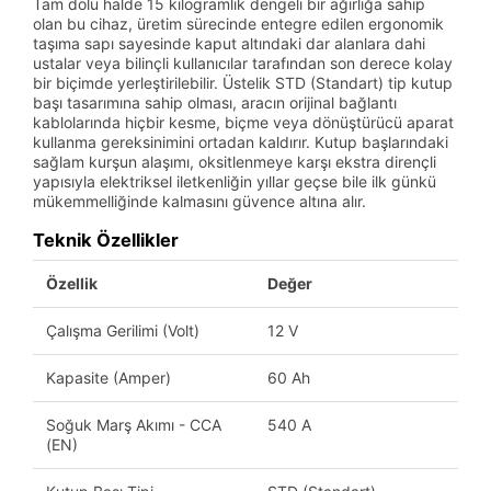
Tam dolu halde 15 kilogramlık dengeli bir ağırlığa sahip
olan bu cihaz, üretim sürecinde entegre edilen ergonomik
taşıma sapı sayesinde kaput altındaki dar alanlara dahi
ustalar veya bilinçli kullanıcılar tarafından son derece kolay
bir biçimde yerleştirilebilir. Üstelik STD (Standart) tip kutup
başı tasarımına sahip olması, aracın orijinal bağlantı
kablolarında hiçbir kesme, biçme veya dönüştürücü aparat
kullanma gereksinimini ortadan kaldırır. Kutup başlarındaki
sağlam kurşun alaşımı, oksitlenmeye karşı ekstra dirençli
yapısıyla elektriksel iletkenliğin yıllar geçse bile ilk günkü
mükemmelliğinde kalmasını güvence altına alır.
Teknik Özellikler
Özellik
Değer
Çalışma Gerilimi (Volt)
12 V
Kapasite (Amper)
60 Ah
Soğuk Marş Akımı - CCA
540 A
(EN)