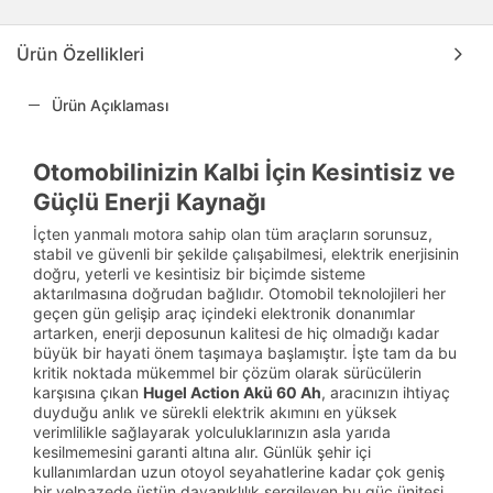
Ürün Özellikleri
Ürün Açıklaması
Otomobilinizin Kalbi İçin Kesintisiz ve
Güçlü Enerji Kaynağı
İçten yanmalı motora sahip olan tüm araçların sorunsuz,
stabil ve güvenli bir şekilde çalışabilmesi, elektrik enerjisinin
doğru, yeterli ve kesintisiz bir biçimde sisteme
aktarılmasına doğrudan bağlıdır. Otomobil teknolojileri her
geçen gün gelişip araç içindeki elektronik donanımlar
artarken, enerji deposunun kalitesi de hiç olmadığı kadar
büyük bir hayati önem taşımaya başlamıştır. İşte tam da bu
kritik noktada mükemmel bir çözüm olarak sürücülerin
karşısına çıkan
Hugel Action Akü 60 Ah
, aracınızın ihtiyaç
duyduğu anlık ve sürekli elektrik akımını en yüksek
verimlilikle sağlayarak yolculuklarınızın asla yarıda
kesilmemesini garanti altına alır. Günlük şehir içi
kullanımlardan uzun otoyol seyahatlerine kadar çok geniş
bir yelpazede üstün dayanıklılık sergileyen bu güç ünitesi,