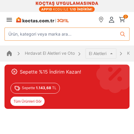
0
Ürün, kategori veya marka ara...
Hırdavat El Aletleri ve Oto
Ka
El Aletleri
Sepette %15 İndirim Kazan!
Sepette
1.143,68
TL
Tüm Ürünleri Gör