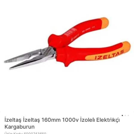
İzeltaş
İzeltaş 160mm 1000v İzoleli̇ Elektri̇kçi̇
Kargaburun
Ürün Kodu: 5000743650