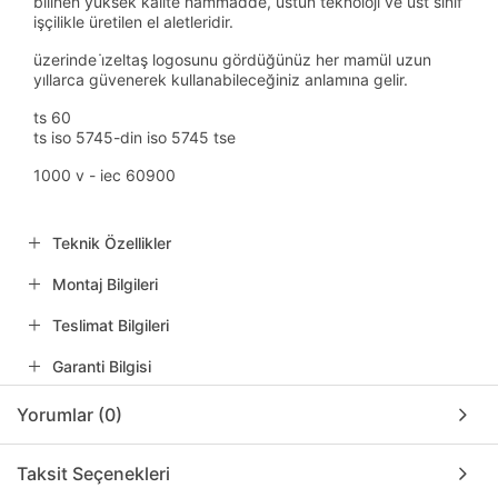
bilinen yüksek kalite hammadde, üstün teknoloji ve üst sınıf
işçilikle üretilen el aletleridir.
üzerinde i̇zeltaş logosunu gördüğünüz her mamül uzun
yıllarca güvenerek kullanabileceğiniz anlamına gelir.
ts 60
ts iso 5745-din iso 5745 tse
1000 v - iec 60900
Teknik Özellikler
Montaj Bilgileri
Teslimat Bilgileri
Garanti Bilgisi
Yorumlar (0)
Taksit Seçenekleri