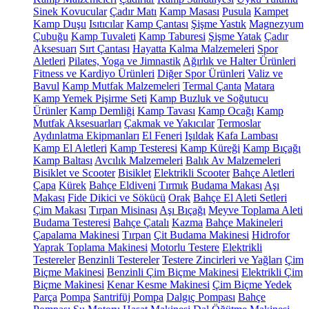
Sinek Kovucular
Çadır Matı
Kamp Masası
Pusula
Kampet
Kamp Duşu
Isıtıcılar
Kamp Çantası
Şişme Yastık
Magnezyum
Çubuğu
Kamp Tuvaleti
Kamp Taburesi
Şişme Yatak
Çadır
Aksesuarı
Sırt Çantası
Hayatta Kalma Malzemeleri
Spor
Aletleri
Pilates, Yoga ve Jimnastik
Ağırlık ve Halter Ürünleri
Fitness ve Kardiyo Ürünleri
Diğer Spor Ürünleri
Valiz ve
Bavul
Kamp Mutfak Malzemeleri
Termal Çanta
Matara
Kamp Yemek Pişirme Seti
Kamp Buzluk ve Soğutucu
Ürünler
Kamp Demliği
Kamp Tavası
Kamp Ocağı
Kamp
Mutfak Aksesuarları
Çakmak ve Yakıcılar
Termoslar
Aydınlatma Ekipmanları
El Feneri
Işıldak
Kafa Lambası
Kamp El Aletleri
Kamp Testeresi
Kamp Küreği
Kamp Bıçağı
Kamp Baltası
Avcılık Malzemeleri
Balık Av Malzemeleri
Bisiklet ve Scooter
Bisiklet
Elektrikli Scooter
Bahçe Aletleri
Çapa
Kürek
Bahçe Eldiveni
Tırmık
Budama Makası
Aşı
Makası
Fide Dikici ve Sökücü
Orak
Bahçe El Aleti Setleri
Çim Makası
Tırpan Misinası
Aşı Bıçağı
Meyve Toplama Aleti
Budama Testeresi
Bahçe Çatalı
Kazma
Bahçe Makineleri
Çapalama Makinesi
Tırpan
Çit Budama Makinesi
Hidrofor
Yaprak Toplama Makinesi
Motorlu Testere
Elektrikli
Testereler
Benzinli Testereler
Testere Zincirleri ve Yağları
Çim
Biçme Makinesi
Benzinli Çim Biçme Makinesi
Elektrikli Çim
Biçme Makinesi
Kenar Kesme Makinesi
Çim Biçme Yedek
Parça
Pompa
Santrifüj Pompa
Dalgıç Pompası
Bahçe