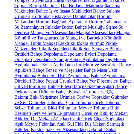
Pompası
Su Motoru
Hasat Makinesi
Dal Öğütme Makinesi
Toprak Burgu Makinesi
Dal Budama Makinesi
İlaçlama
Makineleri
Bahçe İş ve İnşaat Makineleri
Bahçe Sulama
Ürünleri
Hortumlar
Fıskiye ve Damlatıcılar
Hortum
Makaraları
Hortum Bağlantı Aparatları
Hortum Tabancaları
Su Zamanlayıcı
Sulaklar
Bidon
Bahçe Musluğu
Şişme Su
Deposu
Mangal ve Aksesuarları
Mangal Aksesuarları
Mangal
Kömürü ve Tutuşturucular
Mangal ve Barbekü
Kömürlü
Mangal
Tüplü Mangal
Elektrikli Izgara
Pürmüz
Piknik
Malzemeleri
Piknik Sepetleri
Piknik Seti
Semaver
Piknik
Örtüleri
Bahçe Depolama
Depolama Evleri
Depolama
Dolapları
Depolama Sandığı
Bahçe Aydınlatma
Dış Mekan
Aydınlatmalar
Solar Aydınlatma
Projektör ve Sensörler
Bahçe
Aplikleri
Bahçe Feneri ve Meşaleler
Bahçe Masa Üstü
Aydınlatma
Bahçe Set Üstü Aydınlatma
Bahçe Aydınlatma
Direkleri
Bahçe Peyzaj Ürünleri
Bahçe Yer Döşemeleri
Bahçe
Çit ve Bordürleri
Bahçe Filesi
Bahçe Gizleme Ağları
Bahçe
Dekorasyon Ürünleri
Bahçe Kovaları
Toprak ve Çiçek
Bakımı
Bitki Yetiştirme Ürünleri
Torf ve Topraklar
Gübreler
ve Sıvı Gübreler
Tohumlar
Çim Tohumu
Çiçek Tohumu
Sebze Tohumları
Bitki Tohumları
Meyve Tohumu
Bitki
Besinleri
Sera ve Sera Ekipmanları
Çiçek ve Bitki
İç Mekan
Bitkileri
Dış Mekan Ağaçları
Canlı Çiçek
Çiçek Soğanları
Aşılı Meyve Fidanları
Aşılı Gül
Fide
Dış Mekan Sarmaşık
Bitkileri
Kaktüs
Saksı ve Aksesuarları
Dekoratif Saksı