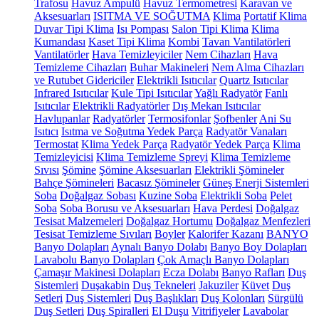
Trafosu
Havuz Ampulü
Havuz Termometresi
Karavan ve
Aksesuarları
ISITMA VE SOĞUTMA
Klima
Portatif Klima
Duvar Tipi Klima
Isı Pompası
Salon Tipi Klima
Klima
Kumandası
Kaset Tipi Klima
Kombi
Tavan Vantilatörleri
Vantilatörler
Hava Temizleyiciler
Nem Cihazları
Hava
Temizleme Cihazları
Buhar Makineleri
Nem Alma Cihazları
ve Rutubet Gidericiler
Elektrikli Isıtıcılar
Quartz Isıtıcılar
Infrared Isıtıcılar
Kule Tipi Isıtıcılar
Yağlı Radyatör
Fanlı
Isıtıcılar
Elektrikli Radyatörler
Dış Mekan Isıtıcılar
Havlupanlar
Radyatörler
Termosifonlar
Şofbenler
Ani Su
Isıtıcı
Isıtma ve Soğutma Yedek Parça
Radyatör Vanaları
Termostat
Klima Yedek Parça
Radyatör Yedek Parça
Klima
Temizleyicisi
Klima Temizleme Spreyi
Klima Temizleme
Sıvısı
Şömine
Şömine Aksesuarları
Elektrikli Şömineler
Bahçe Şömineleri
Bacasız Şömineler
Güneş Enerji Sistemleri
Soba
Doğalgaz Sobası
Kuzine Soba
Elektrikli Soba
Pelet
Soba
Soba Borusu ve Aksesuarları
Hava Perdesi
Doğalgaz
Tesisat Malzemeleri
Doğalgaz Hortumu
Doğalgaz Menfezleri
Tesisat Temizleme Sıvıları
Boyler
Kalorifer Kazanı
BANYO
Banyo Dolapları
Aynalı Banyo Dolabı
Banyo Boy Dolapları
Lavabolu Banyo Dolapları
Çok Amaçlı Banyo Dolapları
Çamaşır Makinesi Dolapları
Ecza Dolabı
Banyo Rafları
Duş
Sistemleri
Duşakabin
Duş Tekneleri
Jakuziler
Küvet
Duş
Setleri
Duş Sistemleri
Duş Başlıkları
Duş Kolonları
Sürgülü
Duş Setleri
Duş Spiralleri
El Duşu
Vitrifiyeler
Lavabolar