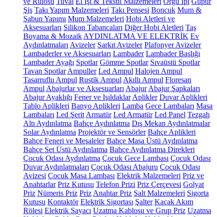
ve Rulosu
Tuval
El İşi & Tekstil Malzemeleri
Örgü İpi
Güpür
Şiş
Takı Yapım Malzemeleri
Takı Pensesi
Boncuk
Mum &
Sabun Yapımı
Mum Malzemeleri
Hobi Aletleri ve
Aksesuarları
Silikon Tabancaları
Diğer Hobi Aletleri
Taş
Boyama & Mozaik
AYDINLATMA VE ELEKTRİK
Ev
Aydınlatmaları
Avizeler
Sarkıt Avizeler
Plafonyer Avizeler
Lambaderler ve Aksesuarları
Lambader
Lambader Başlığı
Lambader Ayağı
Spotlar
Gömme Spotlar
Sıvaüstü Spotlar
Tavan Spotlar
Ampuller
Led Ampul
Halojen Ampul
Tasarruflu Ampul
Rustik Ampul
Akıllı Ampul
Floresan
Ampul
Abajurlar ve Aksesuarları
Abajur
Abajur Şapkaları
Abajur Ayaklığı
Fener ve Işıldaklar
Aplikler
Duvar Aplikleri
Tablo Aplikleri
Banyo Aplikleri
Lamba
Gece Lambaları
Masa
Lambaları
Led Şerit
Armatür
Led Armatür
Led Panel
Tezgah
Altı Aydınlatma
Bahçe Aydınlatma
Dış Mekan Aydınlatmalar
Solar Aydınlatma
Projektör ve Sensörler
Bahçe Aplikleri
Bahçe Feneri ve Meşaleler
Bahçe Masa Üstü Aydınlatma
Bahçe Set Üstü Aydınlatma
Bahçe Aydınlatma Direkleri
Çocuk Odası Aydınlatma
Çocuk Gece Lambası
Çocuk Odası
Duvar Aydınlatmaları
Çocuk Odası Abajuru
Çocuk Odası
Avizesi
Çocuk Masa Lambası
Elektrik Malzemeleri
Priz ve
Anahtarlar
Priz Kutusu
Telefon Prizi
Priz Çerçevesi
Golyat
Priz
Nümeris Priz
Priz
Anahtar Priz
Şalt Malzemeleri
Sigorta
Kutusu
Kontaktör
Elektrik Sigortası
Şalter
Kaçak Akım
Rölesi
Elektrik Sayacı
Uzatma Kablosu ve Grup Priz
Uzatma