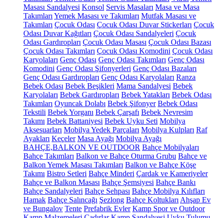
Masası Sandalyesi
Konsol
Servis Masaları
Masa ve Masa
Takımları
Yemek Masası ve Takımları
Mutfak Masası ve
Takımları
Çocuk Odası
Çocuk Odası Duvar Stickerları
Çocuk
Odası Duvar Kağıtları
Çocuk Odası Sandalyeleri
Çocuk
Odası Gardıropları
Çocuk Odası Masası
Çocuk Odası Bazası
Çocuk Odası Takımları
Çocuk Odası Komodini
Çocuk Odası
Karyolaları
Genç Odası
Genç Odası Takımları
Genç Odası
Komodini
Genç Odası Şifonyerleri
Genç Odası Bazaları
Genç Odası Gardıropları
Genç Odası Karyolaları
Ranza
Bebek Odası
Bebek Beşikleri
Mama Sandalyesi
Bebek
Karyolaları
Bebek Gardıropları
Bebek Yatakları
Bebek Odası
Takımları
Oyuncak Dolabı
Bebek Şifonyer
Bebek Odası
Tekstili
Bebek Yorganı
Bebek Çarşafı
Bebek Nevresim
Takımı
Bebek Battaniyesi
Bebek Uyku Seti
Mobilya
Aksesuarları
Mobilya Yedek Parçaları
Mobilya Kulpları
Raf
Ayakları
Keçeler
Masa Ayağı
Mobilya Ayağı
BAHÇE,BALKON VE OUTDOOR
Bahçe Mobilyaları
Bahçe Takımları
Balkon ve Bahçe Oturma Grubu
Bahçe ve
Balkon Yemek Masası Takımları
Balkon ve Bahçe Köşe
Takımı
Bistro Setleri
Bahçe Minderi
Çardak ve Kameriyeler
Bahçe ve Balkon Masası
Bahçe Şemsiyesi
Bahçe Bankı
Bahçe Sandalyeleri
Bahçe Sehpası
Bahçe Mobilya Kılıfları
Hamak
Bahçe Salıncağı
Şezlong
Bahçe Koltukları
Ahşap Ev
ve Bungalov
Tente
Prefabrik Evler
Kamp Spor ve Outdoor
Kamp Malzemeleri
Çadırlar
Kamp Sandalyesi
Uyku Tulumu