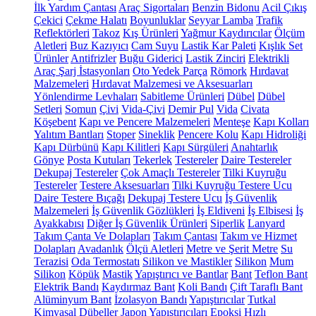
İlk Yardım Çantası
Araç Sigortaları
Benzin Bidonu
Acil Çıkış
Çekici
Çekme Halatı
Boyunluklar
Seyyar Lamba
Trafik
Reflektörleri
Takoz
Kış Ürünleri
Yağmur Kaydırıcılar
Ölçüm
Aletleri
Buz Kazıyıcı
Cam Suyu
Lastik Kar Paleti
Kışlık Set
Ürünler
Antifrizler
Buğu Giderici
Lastik Zinciri
Elektrikli
Araç Şarj İstasyonları
Oto Yedek Parça
Römork
Hırdavat
Malzemeleri
Hırdavat Malzemesi ve Aksesuarları
Yönlendirme Levhaları
Sabitleme Ürünleri
Dübel
Dübel
Setleri
Somun
Çivi
Vida-Çivi
Demir Pul
Vida
Civata
Köşebent
Kapı ve Pencere Malzemeleri
Menteşe
Kapı Kolları
Yalıtım Bantları
Stoper
Sineklik
Pencere Kolu
Kapı Hidroliği
Kapı Dürbünü
Kapı Kilitleri
Kapı Sürgüleri
Anahtarlık
Gönye
Posta Kutuları
Tekerlek
Testereler
Daire Testereler
Dekupaj Testereler
Çok Amaçlı Testereler
Tilki Kuyruğu
Testereler
Testere Aksesuarları
Tilki Kuyruğu Testere Ucu
Daire Testere Bıçağı
Dekupaj Testere Ucu
İş Güvenlik
Malzemeleri
İş Güvenlik Gözlükleri
İş Eldiveni
İş Elbisesi
İş
Ayakkabısı
Diğer İş Güvenlik Ürünleri
Siperlik
Lanyard
Takım Çanta Ve Dolapları
Takım Çantası
Takım ve Hizmet
Dolapları
Avadanlık
Ölçü Aletleri
Metre ve Şerit Metre
Su
Terazisi
Oda Termostatı
Silikon ve Mastikler
Silikon
Mum
Silikon
Köpük
Mastik
Yapıştırıcı ve Bantlar
Bant
Teflon Bant
Elektrik Bandı
Kaydırmaz Bant
Koli Bandı
Çift Taraflı Bant
Alüminyum Bant
İzolasyon Bandı
Yapıştırıcılar
Tutkal
Kimyasal Dübeller
Japon Yapıştırıcıları
Epoksi
Hızlı