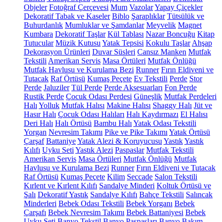
Objeler
Fotoğraf Çerçevesi
Mum
Vazolar
Yapay Çiçekler
Dekoratif Tabak ve Kaseler
Biblo
Şaraplıklar
Tütsülük ve
Buhurdanlık
Mumluklar ve Şamdanlar
Meyvelik
Magnet
Kumbara
Dekoratif Taşlar
Kül Tablası
Nazar Boncuğu
Kitap
Tutucular
Müzik Kutusu
Yatak Tepsisi
Kokulu Taşlar
Ahşap
Dekorasyon Ürünleri
Duvar Süsleri
Cansız Manken
Mutfak
Tekstili
Amerikan Servis
Masa Örtüleri
Mutfak Önlüğü
Mutfak Havlusu ve Kurulama Bezi
Runner
Fırın Eldiveni ve
Tutacak
Raf Örtüsü
Kumaş Peçete
Ev Tekstili
Perde
Stor
Perde
Jaluziler
Tül Perde
Perde Aksesuarları
Fon Perde
Rustik Perde
Çocuk Odası Perdesi
Güneşlik
Mutfak Perdeleri
Halı
Yolluk
Mutfak Halısı
Makine Halısı
Shaggy Halı
Jüt ve
Hasır Halı
Çocuk Odası Halıları
Halı Kaydırmazı
El Halısı
Deri Halı
Halı Örtüsü
Bambu Halı
Yatak Odası Tekstili
Yorgan
Nevresim Takımı
Pike ve Pike Takımı
Yatak Örtüsü
Çarşaf
Battaniye
Yatak Alezi & Koruyucusu
Yastık
Yastık
Kılıfı
Uyku Seti
Yastık Alezi
Paspaslar
Mutfak Tekstili
Amerikan Servis
Masa Örtüleri
Mutfak Önlüğü
Mutfak
Havlusu ve Kurulama Bezi
Runner
Fırın Eldiveni ve Tutacak
Raf Örtüsü
Kumaş Peçete
Kilim
Seccade
Salon Tekstili
Kırlent ve Kırlent Kılıfı
Sandalye Minderi
Koltuk Örtüsü ve
Şalı
Dekoratif Yastık
Sandalye Kılıfı
Bahçe Tekstili
Salıncak
Minderleri
Bebek Odası Tekstili
Bebek Yorganı
Bebek
Çarşafı
Bebek Nevresim Takımı
Bebek Battaniyesi
Bebek
Uyku Seti
Banyo Tekstil
Banyo Paspasları
Banyo Bakım