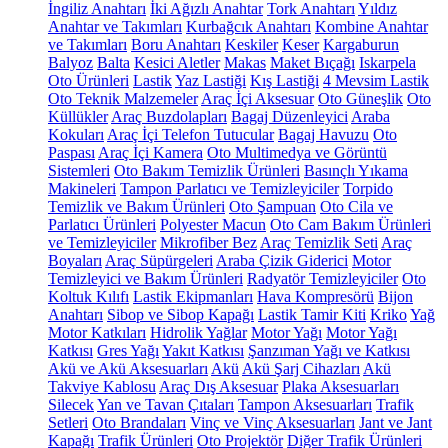
İngiliz Anahtarı
İki Ağızlı Anahtar
Tork Anahtarı
Yıldız
Anahtar ve Takımları
Kurbağcık Anahtarı
Kombine Anahtar
ve Takımları
Boru Anahtarı
Keskiler
Keser
Kargaburun
Balyoz
Balta
Kesici Aletler
Makas
Maket Bıçağı
Iskarpela
Oto Ürünleri
Lastik
Yaz Lastiği
Kış Lastiği
4 Mevsim Lastik
Oto Teknik Malzemeler
Araç İçi Aksesuar
Oto Güneşlik
Oto
Küllükler
Araç Buzdolapları
Bagaj Düzenleyici
Araba
Kokuları
Araç İçi Telefon Tutucular
Bagaj Havuzu
Oto
Paspası
Araç İçi Kamera
Oto Multimedya ve Görüntü
Sistemleri
Oto Bakım Temizlik Ürünleri
Basınçlı Yıkama
Makineleri
Tampon Parlatıcı ve Temizleyiciler
Torpido
Temizlik ve Bakım Ürünleri
Oto Şampuan
Oto Cila ve
Parlatıcı Ürünleri
Polyester Macun
Oto Cam Bakım Ürünleri
ve Temizleyiciler
Mikrofiber Bez
Araç Temizlik Seti
Araç
Boyaları
Araç Süpürgeleri
Araba Çizik Giderici
Motor
Temizleyici ve Bakım Ürünleri
Radyatör Temizleyiciler
Oto
Koltuk Kılıfı
Lastik Ekipmanları
Hava Kompresörü
Bijon
Anahtarı
Sibop ve Sibop Kapağı
Lastik Tamir Kiti
Kriko
Yağ
Motor Katkıları
Hidrolik Yağlar
Motor Yağı
Motor Yağı
Katkısı
Gres Yağı
Yakıt Katkısı
Şanzıman Yağı ve Katkısı
Akü ve Akü Aksesuarları
Akü
Akü Şarj Cihazları
Akü
Takviye Kablosu
Araç Dış Aksesuar
Plaka Aksesuarları
Silecek
Yan ve Tavan Çıtaları
Tampon Aksesuarları
Trafik
Setleri
Oto Brandaları
Vinç ve Vinç Aksesuarları
Jant ve Jant
Kapağı
Trafik Ürünleri
Oto Projektör
Diğer Trafik Ürünleri