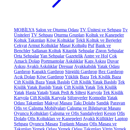
MOBİLYA
Salon ve Oturma Odası
TV Ünitesi ve Sehpası
Tv
Üniteleri
TV Sehpası
Oturma Grupları
Koltuk ve Kanepeler
Koltuk Takımları
Köşe Koltuklar
Tekli Koltuk ve Berjerler
Çekyat
Armut Koltuklar
Masaj Koltuğu
Puf
Bank ve
Benchler
Sallanan Koltuk
Kitaplık
Sehpalar
Zigon Sehpalar
Orta Sehpalar
Yan Sehpalar
Gazetelik
Antre ve Hol
Çok
Amaçlı Dolap
Portmantolar
Askılıklar
Kapı Askısı
Duvar
Askısı
Ayaklı Askılıklar
Dresuar
Ayakkabılık
Yatak Odası
Gardırop
Kapaklı Gardırop
Sürgülü Gardırop
Bez Gardırop
Açık Dolap
Köşe Gardırop
Yüklük
Baza
Tek Kişilik Baza
Çift Kişilik Baza
Yatak Başlığı
Çift Kişilik Yatak Başlığı
Tek
Kişilik Yatak Başlığı
Yatak
Çift Kişilik Yatak
Tek Kişilik
Yatak
Hasta Yatağı
Yatak Pedi & Şiltesi
Karyola
Tek Kişilik
Karyola
Çift Kişilik Karyola
Şifonyerler
Komodin
Yatak
Odası Takımları
Makyaj Masası
Takı Dolabı
Sandık
Paravan
Ofis ve Çalışma Mobilyaları
Çalışma ve Bilgisayar Masası
Oyuncu Koltukları
Çalışma ve Ofis Sandalyeleri
Keson
Ofis
Dolabı
Ofis Koltukları ve Kanepeleri
Ayaklı Küllükler
Laptop
Sehpası
Oyuncu Masası
Toplantı Masası
Ofis Masası ve
Takımları
Yemek Odası
Yemek Odası Takımları
Vitrin
Yemek