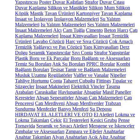
Yapıştırıcısı
Poster Duvar Kağıtları
Strafor
Duvar Çıtası
Duvar Kaplama
Silikon ve Mastikler
Silikon
Mum Silikon
Köpük
Mastik
Tavan Ürünleri
Kartonpiyer
Tavan Kaplama
İnşaat ve İzolasyon
İzolasyon Malzemeleri
Su Yalıtım
Malzemeleri
Isı Yalıtım Malzemeleri
Ses Yalıtım Malzemeleri
İnşaat Malzemeleri
Alçı
Cam Tuğla
Çimento
Beton Harcı
Çatı
Kaplama Malzemeleri
İnşaat Kimyasalları
İnşaat Temizlik
Ürünleri
Lavabo Çözücü
Harç ve Sıva Çözücü
Çok Amaçlı
Temizlik
Yağlayıcı ve Pas Çözücü
Yapı Kimyasalları
Derz
Dolgu
Seramik Yapıştırıcılar
Sıvı Conta
Strafor Yapıştırılar
Plastik Boru ve Ek Parçalar
Boru Bağlantı ve Aksesuarları
Temiz Su Boruları
Atık Su Boruları
PPRC Borular
Kombi
Bağlantı Boruları
Tesisat Tamir ve Bağlantı Malzemeleri
Musluk Uzatma
Regülatörler
Valfler ve Vanalar
Nipeller
Tahliye Hortumu
Conta
Taharet Çubuğu
Fittings
Tıpalar ve
Süzgeçler
İnşaat Makineleri
Elektrikli Vinçler
Taşıma
Arabaları
Caraskallar
Havlupanlar
Ahşaplar
Masif Paneller
Keresteler
Ahşap Seperatörler
Ahşap Çatı Malzemeleri
Çatı
Penceresi
Çatı Merdiveni
Ahşap Merdivenler
Trabzan
Sundurma
Menfezler
Banyo Menfezi
Su Deposu
HIRDAVAT EL ALETLERİ VE OTO
El Aletleri
Lokma ve
Lokma Takımları
Çekiç
El Testereleri
Kesici Grubu
Pense
Tornavida
Seramik ve Sıvacı Aletleri
Mengene ve İşkenceler
Zımbalar ve Aksesuarları
Zımpara ve Eğeler
Anahtarlar
Anahtar Takımları
Alyan Anahtarları
Açık Ağız Anahtar