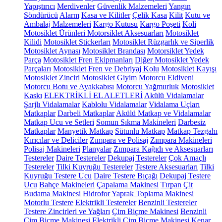
Yapıştırıcı
Merdivenler
Güvenlik Malzemeleri
Yangın
Söndürücü
Alarm
Kasa ve Kilitler
Çelik Kasa
Kilit
Kutu ve
Ambalaj Malzemeleri
Kargo Kutusu
Kargo Poşeti
Koli
Motosiklet Ürünleri
Motorsiklet Aksesuarları
Motosiklet
Kilidi
Motosiklet Stickerları
Motosiklet Rüzgarlık ve Siperlik
Motosiklet Aynası
Motosiklet Brandası
Motorsiklet Yedek
Parça
Motosiklet Fren Ekipmanları
Diğer Motosiklet Yedek
Parçaları
Motosiklet Fren ve Debriyaj Kolu
Motosiklet Kayışı
Motosiklet Zinciri
Motosiklet Giyim
Motorcu Eldiveni
Motorcu Botu ve Ayakkabısı
Motorcu Yağmurluk
Motosiklet
Kaskı
ELEKTRİKLİ EL ALETLERİ
Akülü Vidalamalar
Şarjlı Vidalamalar
Kablolu Vidalamalar
Vidalama Uçları
Matkaplar
Darbeli Matkaplar
Akülü Matkap ve Vidalamalar
Matkap Ucu ve Setleri
Somun Sıkma Makineleri
Darbesiz
Matkaplar
Manyetik Matkap
Sütunlu Matkap
Matkap Tezgahı
Kırıcılar ve Deliciler
Zımpara ve Polisaj
Zımpara Makineleri
Polisaj Makineleri
Planyalar
Zımpara Kağıdı ve Aksesuarları
Testereler
Daire Testereler
Dekupaj Testereler
Çok Amaçlı
Testereler
Tilki Kuyruğu Testereler
Testere Aksesuarları
Tilki
Kuyruğu Testere Ucu
Daire Testere Bıçağı
Dekupaj Testere
Ucu
Bahçe Makineleri
Çapalama Makinesi
Tırpan
Çit
Budama Makinesi
Hidrofor
Yaprak Toplama Makinesi
Motorlu Testere
Elektrikli Testereler
Benzinli Testereler
Testere Zincirleri ve Yağları
Çim Biçme Makinesi
Benzinli
Çim Biçme Makinesi
Elektrikli Çim Biçme Makinesi
Kenar