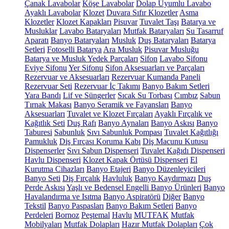
Çanak Lavabolar
Köşe Lavabolar
Dolap Uyumlu Lavabo
Ayaklı Lavabolar
Klozet
Duvara Sıfır Klozetler
Asma
Klozetler
Klozet Kapakları
Pisuvar
Tuvalet Taşı
Batarya ve
Musluklar
Lavabo Bataryaları
Mutfak Bataryaları
Su Tasarruf
Aparatı
Banyo Bataryaları
Musluk
Duş Bataryaları
Batarya
Setleri
Fotoselli Batarya
Ara Musluk
Pisuvar Musluğu
Batarya ve Musluk Yedek Parçaları
Sifon
Lavabo Sifonu
Eviye Sifonu
Yer Sifonu
Sifon Aksesuarları ve Parçaları
Rezervuar ve Aksesuarları
Rezervuar Kumanda Paneli
Rezervuar Seti
Rezervuar İç Takımı
Banyo Bakım Setleri
Yara Bandı
Lif ve Süngerler
Sıcak Su Torbası
Cımbız
Sabun
Tırnak Makası
Banyo Seramik ve Fayansları
Banyo
Aksesuarları
Tuvalet ve Klozet Fırçaları
Ayaklı Fırçalık ve
Kağıtlık Seti
Duş Rafı
Banyo Aynaları
Banyo Askısı
Banyo
Taburesi
Sabunluk
Sıvı Sabunluk Pompası
Tuvalet Kağıtlığı
Pamukluk
Diş Fırçası Koruma Kabı
Diş Macunu Kutusu
Dispenserler
Sıvı Sabun Dispenseri
Tuvalet Kağıdı Dispenseri
Havlu Dispenseri
Klozet Kapak Örtüsü Dispenseri
El
Kurutma Cihazları
Banyo Etajeri
Banyo Düzenleyicileri
Banyo Seti
Diş Fırçalık
Havluluk
Banyo Kaydırmazı
Duş
Perde Askısı
Yaşlı ve Bedensel Engelli Banyo Ürünleri
Banyo
Havalandırma ve Isıtma
Banyo Aspiratörü
Diğer
Banyo
Tekstil
Banyo Paspasları
Banyo Bakım Setleri
Banyo
Perdeleri
Bornoz
Peştemal
Havlu
MUTFAK
Mutfak
Mobilyaları
Mutfak Dolapları
Hazır Mutfak Dolapları
Çok