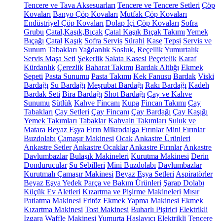
Tencere ve Tava Aksesuarları
Tencere ve Tencere Setleri
Çöp
Kovaları
Banyo Çöp Kovaları
Mutfak Çöp Kovaları
Endüstriyel Çöp Kovaları
Dolap İçi Çöp Kovaları
Sofra
Grubu
Çatal,Kaşık,Bıçak
Çatal Kaşık Bıçak Takımı
Yemek
Bıçağı
Çatal
Kaşık
Sofra Servis
Sürahi
Kase
Tepsi
Servis ve
Sunum Tabakları
Yağdanlık
Sosluk, Reçellik
Yumurtalık
Servis Maşa Seti
Şekerlik
Salata Kasesi
Peçetelik
Karaf
Kürdanlık
Çerezlik
Baharat Takımı
Bardak Altlığı
Ekmek
Sepeti
Pasta Sunumu
Pasta Takımı
Kek Fanusu
Bardak
Viski
Bardağı
Su Bardağı
Meşrubat Bardağı
Rakı Bardağı
Kadeh
Bardak Seti
Bira Bardağı
Shot Bardağı
Çay ve Kahve
Sunumu
Sütlük
Kahve Fincanı
Kupa
Fincan Takımı
Çay
Tabakları
Çay Setleri
Çay Fincanı
Çay Bardağı
Çay Kaşığı
Yemek Takımları
Tabaklar
Kahvaltı Takımları
Suluk ve
Matara
Beyaz Eşya
Fırın
Mikrodalga Fırınlar
Mini Fırınlar
Buzdolabı
Çamaşır Makinesi
Ocak
Ankastre Ürünleri
Ankastre Setler
Ankastre Ocaklar
Ankastre Fırınlar
Ankastre
Davlumbazlar
Bulaşık Makineleri
Kurutma Makinesi
Derin
Dondurucular
Su Sebilleri
Mini Buzdolabı
Davlumbazlar
Kurutmalı Çamaşır Makinesi
Beyaz Eşya Setleri
Aspiratörler
Beyaz Eşya Yedek Parça ve Bakım Ürünleri
Şarap Dolabı
Küçük Ev Aletleri
Kızartma ve Pişirme Makineleri
Mısır
Patlatma Makinesi
Fritöz
Ekmek Yapma Makinesi
Ekmek
Kızartma Makinesi
Tost Makinesi
Buharlı Pişirici
Elektrikli
Izgara
Waffle Makinesi
Yumurta Haşlayıcı
Elektrikli Tencere