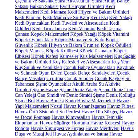
Çiçeklik ve Saksılık
Saksı Aksesuarları
Saksı Altlığı
Bahçe
Saksısı
Balkon Saksısı
Evcil Hayvan Ürünleri
Kedi
Malzemeleri
Kedi Maması
Kedi Hijyen ve Bakım Ürünleri
Kedi Kumları
Kedi Mama ve Su Kabı
Kedi Evi
Kedi Yatağı
Kedi Oyuncakları
Kedi Tuvaleti ve Aksesuarları
Kedi
Ödülleri
Kedi Tırmalaması
Kedi Vitamini
Kedi Taşıma
Çantası
Köpek Malzemeleri
Köpek Yatağı
Köpek Vitamini
Köpek Oyuncakları
Köpek Mama ve Su Kabı
Köpek
Güvenlik
Köpek Hijyen ve Bakım Ürünleri
Köpek Ödülleri
Köpek Maması
Köpek Kulübesi
Köpek Tasmaları
Köpek
Elbisesi
Köpek Kafesi
Kümesler
Kuş Malzemeleri
Kuş Sağlık
ve Bakım Ürünleri
Kuş Kafesleri ve Aksesuarları
Kuş Yemi
Kuş Suluk ve Yemlikleri
Çocuk Bahçe Oyuncakları
Kaydırak
ve Salıncak
Oyun Evleri
Çocuk Bahçe Sandalyeleri
Çocuk
Bahçe Masaları
Uçurtma
Çocuk Scooter
Çocuk Kaykay
Su
Tabancası
Şişme Oyuncaklar
Akülü Araba
Su Aktivite
Ürünleri
Şişme Havuz
Şişme Deniz Yatağı
Şişme Deniz Topu
Can Yeleği
Can Simidi ve Deniz Simidi
Şişme Deniz Kolluğu
Şişme Bot
Havuz Bonesi
Kano
Havuz Malzemeleri
Havuz
Yapı Malzemeleri
Nozul
Havuz Kenar Izgarası
Havuz Filtresi
Havuz Örtü Sistemleri
Su Perdesi
Havuz Dip Süzgeç
Havuz
ve Dozaj Pompası
Havuz Kimyasalları
Havuz Temizlik
Ekipmanları
Havuz Süpürge Hortumu
Havuz Kepçesi
Havuz
Robotu
Havuz Süpürgesi ve Fırçası
Havuz Merdiveni
Havuz
Duşu ve Masaj Jeti
Havuz Aydınlatma ve Isıtma
Havuz