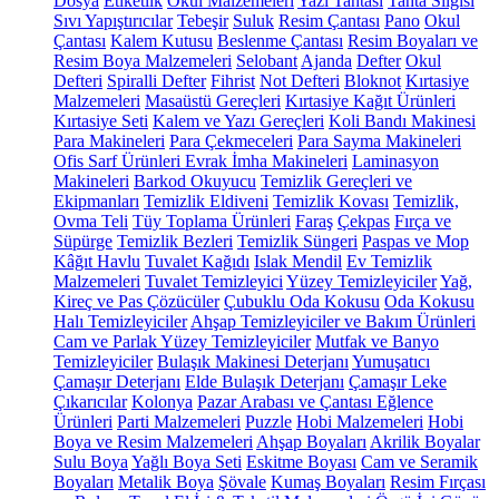
Dosya
Etiketlik
Okul Malzemeleri
Yazı Tahtası
Tahta Silgisi
Sıvı Yapıştırıcılar
Tebeşir
Suluk
Resim Çantası
Pano
Okul
Çantası
Kalem Kutusu
Beslenme Çantası
Resim Boyaları ve
Resim Boya Malzemeleri
Selobant
Ajanda
Defter
Okul
Defteri
Spiralli Defter
Fihrist
Not Defteri
Bloknot
Kırtasiye
Malzemeleri
Masaüstü Gereçleri
Kırtasiye Kağıt Ürünleri
Kırtasiye Seti
Kalem ve Yazı Gereçleri
Koli Bandı Makinesi
Para Makineleri
Para Çekmeceleri
Para Sayma Makineleri
Ofis Sarf Ürünleri
Evrak İmha Makineleri
Laminasyon
Makineleri
Barkod Okuyucu
Temizlik Gereçleri ve
Ekipmanları
Temizlik Eldiveni
Temizlik Kovası
Temizlik,
Ovma Teli
Tüy Toplama Ürünleri
Faraş
Çekpas
Fırça ve
Süpürge
Temizlik Bezleri
Temizlik Süngeri
Paspas ve Mop
Kâğıt Havlu
Tuvalet Kağıdı
Islak Mendil
Ev Temizlik
Malzemeleri
Tuvalet Temizleyici
Yüzey Temizleyiciler
Yağ,
Kireç ve Pas Çözücüler
Çubuklu Oda Kokusu
Oda Kokusu
Halı Temizleyiciler
Ahşap Temizleyiciler ve Bakım Ürünleri
Cam ve Parlak Yüzey Temizleyiciler
Mutfak ve Banyo
Temizleyiciler
Bulaşık Makinesi Deterjanı
Yumuşatıcı
Çamaşır Deterjanı
Elde Bulaşık Deterjanı
Çamaşır Leke
Çıkarıcılar
Kolonya
Pazar Arabası ve Çantası
Eğlence
Ürünleri
Parti Malzemeleri
Puzzle
Hobi Malzemeleri
Hobi
Boya ve Resim Malzemeleri
Ahşap Boyaları
Akrilik Boyalar
Sulu Boya
Yağlı Boya Seti
Eskitme Boyası
Cam ve Seramik
Boyaları
Metalik Boya
Şövale
Kumaş Boyaları
Resim Fırçası