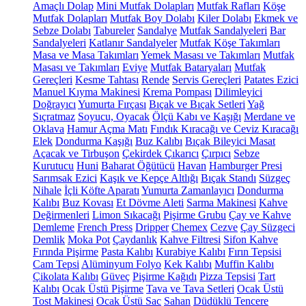
Amaçlı Dolap
Mini Mutfak Dolapları
Mutfak Rafları
Köşe
Mutfak Dolapları
Mutfak Boy Dolabı
Kiler Dolabı
Ekmek ve
Sebze Dolabı
Tabureler
Sandalye
Mutfak Sandalyeleri
Bar
Sandalyeleri
Katlanır Sandalyeler
Mutfak Köşe Takımları
Masa ve Masa Takımları
Yemek Masası ve Takımları
Mutfak
Masası ve Takımları
Eviye
Mutfak Bataryaları
Mutfak
Gereçleri
Kesme Tahtası
Rende
Servis Gereçleri
Patates Ezici
Manuel Kıyma Makinesi
Krema Pompası
Dilimleyici
Doğrayıcı
Yumurta Fırçası
Bıçak ve Bıçak Setleri
Yağ
Sıçratmaz
Soyucu, Oyacak
Ölçü Kabı ve Kaşığı
Merdane ve
Oklava
Hamur Açma Matı
Fındık Kıracağı ve Ceviz Kıracağı
Elek
Dondurma Kaşığı
Buz Kalıbı
Bıçak Bileyici Masat
Açacak ve Tirbuşon
Çekirdek Çıkarıcı
Çırpıcı
Sebze
Kurutucu
Huni
Baharat Öğütücü
Havan
Hamburger Presi
Sarımsak Ezici
Kaşık ve Kepçe Altlığı
Bıçak Standı
Süzgeç
Nihale
İçli Köfte Aparatı
Yumurta Zamanlayıcı
Dondurma
Kalıbı
Buz Kovası
Et Dövme Aleti
Sarma Makinesi
Kahve
Değirmenleri
Limon Sıkacağı
Pişirme Grubu
Çay ve Kahve
Demleme
French Press
Dripper
Chemex
Cezve
Çay Süzgeci
Demlik
Moka Pot
Çaydanlık
Kahve Filtresi
Sifon Kahve
Fırında Pişirme
Pasta Kalıbı
Kurabiye Kalıbı
Fırın Tepsisi
Cam Tepsi
Alüminyum Folyo
Kek Kalıbı
Muffin Kalıbı
Çikolata Kalıbı
Güveç
Pişirme Kağıdı
Pizza Tepsisi
Tart
Kalıbı
Ocak Üstü Pişirme
Tava ve Tava Setleri
Ocak Üstü
Tost Makinesi
Ocak Üstü Sac
Sahan
Düdüklü Tencere