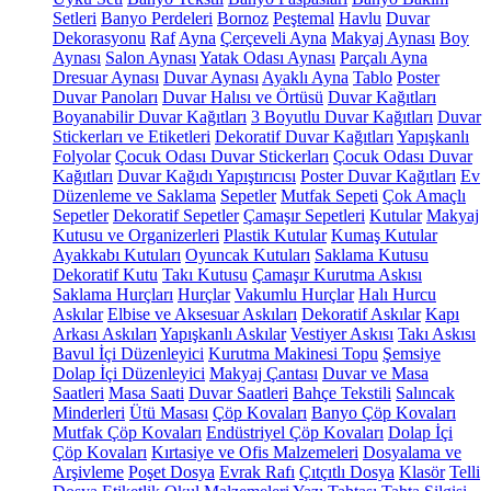
Setleri
Banyo Perdeleri
Bornoz
Peştemal
Havlu
Duvar
Dekorasyonu
Raf
Ayna
Çerçeveli Ayna
Makyaj Aynası
Boy
Aynası
Salon Aynası
Yatak Odası Aynası
Parçalı Ayna
Dresuar Aynası
Duvar Aynası
Ayaklı Ayna
Tablo
Poster
Duvar Panoları
Duvar Halısı ve Örtüsü
Duvar Kağıtları
Boyanabilir Duvar Kağıtları
3 Boyutlu Duvar Kağıtları
Duvar
Stickerları ve Etiketleri
Dekoratif Duvar Kağıtları
Yapışkanlı
Folyolar
Çocuk Odası Duvar Stickerları
Çocuk Odası Duvar
Kağıtları
Duvar Kağıdı Yapıştırıcısı
Poster Duvar Kağıtları
Ev
Düzenleme ve Saklama
Sepetler
Mutfak Sepeti
Çok Amaçlı
Sepetler
Dekoratif Sepetler
Çamaşır Sepetleri
Kutular
Makyaj
Kutusu ve Organizerleri
Plastik Kutular
Kumaş Kutular
Ayakkabı Kutuları
Oyuncak Kutuları
Saklama Kutusu
Dekoratif Kutu
Takı Kutusu
Çamaşır Kurutma Askısı
Saklama Hurçları
Hurçlar
Vakumlu Hurçlar
Halı Hurcu
Askılar
Elbise ve Aksesuar Askıları
Dekoratif Askılar
Kapı
Arkası Askıları
Yapışkanlı Askılar
Vestiyer Askısı
Takı Askısı
Bavul İçi Düzenleyici
Kurutma Makinesi Topu
Şemsiye
Dolap İçi Düzenleyici
Makyaj Çantası
Duvar ve Masa
Saatleri
Masa Saati
Duvar Saatleri
Bahçe Tekstili
Salıncak
Minderleri
Ütü Masası
Çöp Kovaları
Banyo Çöp Kovaları
Mutfak Çöp Kovaları
Endüstriyel Çöp Kovaları
Dolap İçi
Çöp Kovaları
Kırtasiye ve Ofis Malzemeleri
Dosyalama ve
Arşivleme
Poşet Dosya
Evrak Rafı
Çıtçıtlı Dosya
Klasör
Telli