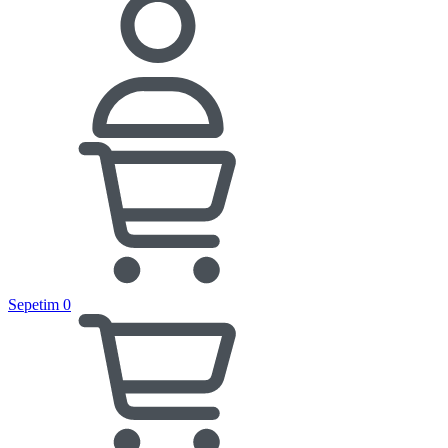
Sepetim
0