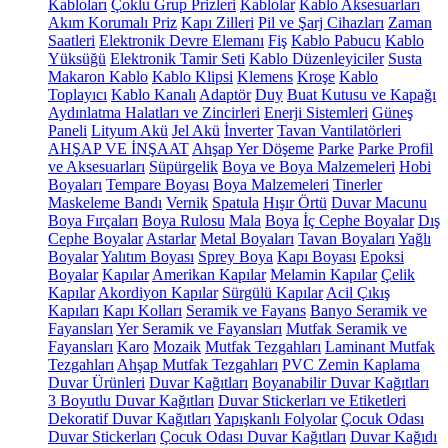
Kabloları
Çoklu Grup Prizleri
Kablolar
Kablo Aksesuarları
Akım Korumalı Priz
Kapı Zilleri
Pil ve Şarj Cihazları
Zaman
Saatleri
Elektronik Devre Elemanı
Fiş
Kablo Pabucu
Kablo
Yüksüğü
Elektronik Tamir Seti
Kablo Düzenleyiciler
Susta
Makaron Kablo
Kablo Klipsi
Klemens
Kroşe
Kablo
Toplayıcı
Kablo Kanalı
Adaptör
Duy
Buat Kutusu ve Kapağı
Aydınlatma Halatları ve Zincirleri
Enerji Sistemleri
Güneş
Paneli
Lityum Akü
Jel Akü
İnverter
Tavan Vantilatörleri
AHŞAP VE İNŞAAT
Ahşap Yer Döşeme
Parke
Parke Profil
ve Aksesuarları
Süpürgelik
Boya ve Boya Malzemeleri
Hobi
Boyaları
Tempare Boyası
Boya Malzemeleri
Tinerler
Maskeleme Bandı
Vernik
Spatula
Hışır Örtü
Duvar Macunu
Boya Fırçaları
Boya Rulosu
Mala
Boya
İç Cephe Boyalar
Dış
Cephe Boyalar
Astarlar
Metal Boyaları
Tavan Boyaları
Yağlı
Boyalar
Yalıtım Boyası
Sprey Boya
Kapı Boyası
Epoksi
Boyalar
Kapılar
Amerikan Kapılar
Melamin Kapılar
Çelik
Kapılar
Akordiyon Kapılar
Sürgülü Kapılar
Acil Çıkış
Kapıları
Kapı Kolları
Seramik ve Fayans
Banyo Seramik ve
Fayansları
Yer Seramik ve Fayansları
Mutfak Seramik ve
Fayansları
Karo
Mozaik
Mutfak Tezgahları
Laminant Mutfak
Tezgahları
Ahşap Mutfak Tezgahları
PVC Zemin Kaplama
Duvar Ürünleri
Duvar Kağıtları
Boyanabilir Duvar Kağıtları
3 Boyutlu Duvar Kağıtları
Duvar Stickerları ve Etiketleri
Dekoratif Duvar Kağıtları
Yapışkanlı Folyolar
Çocuk Odası
Duvar Stickerları
Çocuk Odası Duvar Kağıtları
Duvar Kağıdı