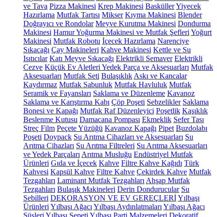
ve Tava
Pizza Makinesi
Krep Makinesi
Basküller
Yiyecek
Hazırlama
Mutfak Tartısı
Mikser
Kıyma Makinesi
Blender
Doğrayıcı ve Rondolar
Meyve Kurutma Makinesi
Dondurma
Makinesi
Hamur Yoğurma Makinesi ve Mutfak Şefleri
Yoğurt
Makinesi
Mutfak Robotu
İçecek Hazırlama
Narenciye
Sıkacağı
Çay Makineleri
Kahve Makinesi
Kettle ve Su
Isıtıcılar
Katı Meyve Sıkacağı
Elektrikli Semaver
Elektrikli
Cezve
Küçük Ev Aletleri Yedek Parça ve Aksesuarları
Mutfak
Aksesuarları
Mutfak Seti
Bulaşıklık
Askı ve Kancalar
Kaydırmaz
Mutfak Sabunluk
Mutfak Havluluk
Mutfak
Seramik ve Fayansları
Saklama ve Düzenleme
Kavanoz
Saklama ve Karıştırma Kabı
Çöp Poşeti
Sebzelikler
Saklama
Bonesi ve Kapağı
Mutfak Raf Düzenleyici
Poşetlik
Kaşıklık
Beslenme Kutusu
Damacana Pompası
Ekmeklik
Sefer Tası
Streç Film
Peçete Yüzüğü
Kavanoz Kapağı
Pipet
Buzdolabı
Poşeti
Doypack
Su Arıtma Cihazları ve Aksesuarları
Su
Arıtma Cihazları
Su Arıtma Filtreleri
Su Arıtma Aksesuarları
ve Yedek Parçaları
Arıtma Musluğu
Endüstriyel Mutfak
Ürünleri
Gıda ve İçecek
Kahve
Filtre Kahve Kağıdı
Türk
Kahvesi
Kapsül Kahve
Filtre Kahve
Çekirdek Kahve
Mutfak
Tezgahları
Laminant Mutfak Tezgahları
Ahşap Mutfak
Tezgahları
Bulaşık Makineleri
Derin Dondurucular
Su
Sebilleri
DEKORASYON VE EV GEREÇLERİ
Yılbaşı
Ürünleri
Yılbaşı Ağacı
Yılbaşı Aydınlatmaları
Yılbaşı Ağacı
Süsleri
Yılbaşı Sepeti
Yılbaşı Parti Malzemeleri
Dekoratif