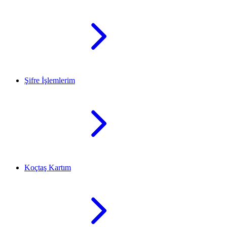
Şifre İşlemlerim
Koçtaş Kartım