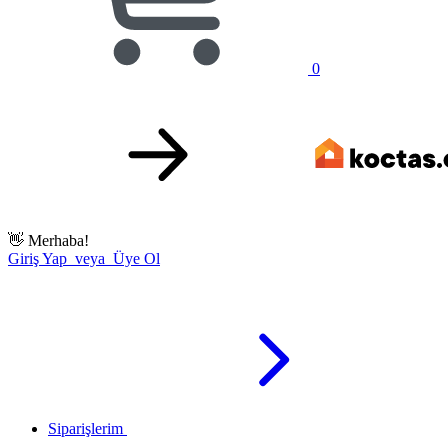
0
👋
Merhaba!
Giriş Yap veya Üye Ol
Siparişlerim