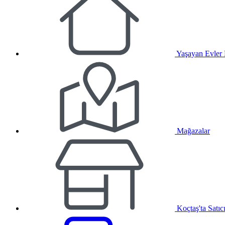
Yaşayan Evler
Mağazalar
Koçtaş'ta Satıc