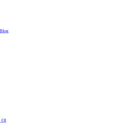
 Blog
ı Ol