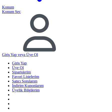
Konum
Konum Seç
Giriş Yap
veya Üye Ol
Giriş Yap
Üye Ol
Siparişlerim
Favori Listelerim
Satıcı Sorularım
İndirim Kuponlarım
Üyelik Bilgilerim