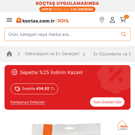
0
Ürün, kategori veya marka ara...
Dekorasyon ve Ev Gereçleri
Ev Düzenleme ve Sa
Sepette %25 İndirim Kazan!
Sepette
434,92
TL
Kampanya Detayları
Tüm Ürünleri Gör