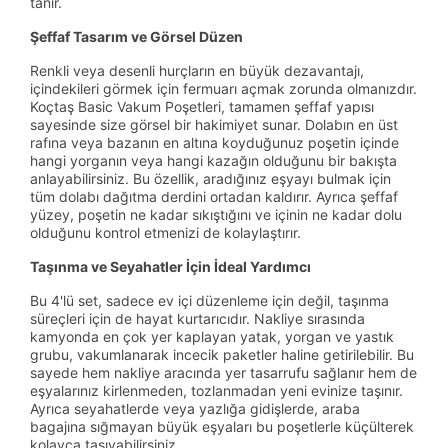
tanır.
Şeffaf Tasarım ve Görsel Düzen
Renkli veya desenli hurçların en büyük dezavantajı,
içindekileri görmek için fermuarı açmak zorunda olmanızdır.
Koçtaş Basic Vakum Poşetleri, tamamen şeffaf yapısı
sayesinde size görsel bir hakimiyet sunar. Dolabın en üst
rafına veya bazanın en altına koyduğunuz poşetin içinde
hangi yorganın veya hangi kazağın olduğunu bir bakışta
anlayabilirsiniz. Bu özellik, aradığınız eşyayı bulmak için
tüm dolabı dağıtma derdini ortadan kaldırır. Ayrıca şeffaf
yüzey, poşetin ne kadar sıkıştığını ve içinin ne kadar dolu
olduğunu kontrol etmenizi de kolaylaştırır.
Taşınma ve Seyahatler İçin İdeal Yardımcı
Bu 4'lü set, sadece ev içi düzenleme için değil, taşınma
süreçleri için de hayat kurtarıcıdır. Nakliye sırasında
kamyonda en çok yer kaplayan yatak, yorgan ve yastık
grubu, vakumlanarak incecik paketler haline getirilebilir. Bu
sayede hem nakliye aracında yer tasarrufu sağlanır hem de
eşyalarınız kirlenmeden, tozlanmadan yeni evinize taşınır.
Ayrıca seyahatlerde veya yazlığa gidişlerde, araba
bagajına sığmayan büyük eşyaları bu poşetlerle küçülterek
kolayca taşıyabilirsiniz.