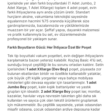
içerisinde yer alan farklı boyutlardaki (1 Adet Jumbo, 2
Adet Xlarge, 1 Adet XXlarge) toplam 4 adet poşet, evin
farklı ihtiyaçlarına aynı anda çözüm üretir. Standart
hurçların aksine, vakumlama teknolojisi sayesinde
eşyalarınızın hacmini %75 oranında küçülterek size
gardıroplarınızda, bazalarınızda ve yüklüklerinizde
muazzam bir yer açar. Şeffaf yapısı, dayanıklı malzemesi
ve pratik kullanımıyla bu set, ev düzenlemesinde
profesyonel bir yaklaşım sunar.
Farklı Boyutların Gücü: Her İhtiyaca Özel Bir Poşet
Tek tip boyuttaki vakum poşetleri, evin değişen ihtiyaçlarını
karşılamakta bazen yetersiz kalabilir. Koçtaş Basic 4’lü set,
sunduğu boyut çeşitliliği ile bu sorunu ortadan kaldırır. Setin
içerisindeki
1 adet XXlarge (Dev Boy)
poşet, piyasada zor
bulunan ebatlardan biridir ve özellikle katlanabilir yataklar,
çok büyük çift kişilik yorganlar veya bahçe mobilyası
minderleri gibi devasa eşyalar için tasarlanmıştır.
1 adet
Jumbo Boy
poşet, kalın kışlık battaniyeler ve yastık
grupları için idealdir.
2 adet Xlarge Boy
poşet ise; montlar,
kazaklar, havlular veya nevresim takımları gibi daha sık
kullanılan ve sayıca çok olan tekstil ürünlerini gruplamak
için mükemmeldir. Bu çeşitlilik sayesinde, yatak odasından
misafir odasına, çocuk odasından ardiye deposuna kadar