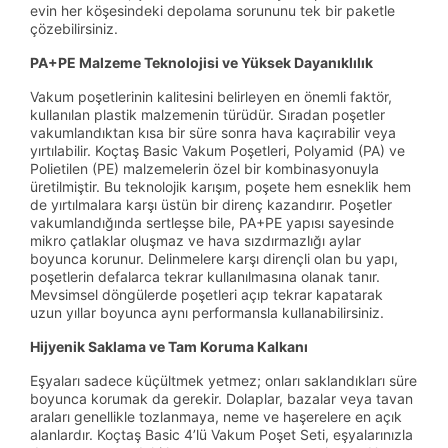
evin her köşesindeki depolama sorununu tek bir paketle
çözebilirsiniz.
PA+PE Malzeme Teknolojisi ve Yüksek Dayanıklılık
Vakum poşetlerinin kalitesini belirleyen en önemli faktör,
kullanılan plastik malzemenin türüdür. Sıradan poşetler
vakumlandıktan kısa bir süre sonra hava kaçırabilir veya
yırtılabilir. Koçtaş Basic Vakum Poşetleri, Polyamid (PA) ve
Polietilen (PE) malzemelerin özel bir kombinasyonuyla
üretilmiştir. Bu teknolojik karışım, poşete hem esneklik hem
de yırtılmalara karşı üstün bir direnç kazandırır. Poşetler
vakumlandığında sertleşse bile, PA+PE yapısı sayesinde
mikro çatlaklar oluşmaz ve hava sızdırmazlığı aylar
boyunca korunur. Delinmelere karşı dirençli olan bu yapı,
poşetlerin defalarca tekrar kullanılmasına olanak tanır.
Mevsimsel döngülerde poşetleri açıp tekrar kapatarak
uzun yıllar boyunca aynı performansla kullanabilirsiniz.
Hijyenik Saklama ve Tam Koruma Kalkanı
Eşyaları sadece küçültmek yetmez; onları saklandıkları süre
boyunca korumak da gerekir. Dolaplar, bazalar veya tavan
araları genellikle tozlanmaya, neme ve haşerelere en açık
alanlardır. Koçtaş Basic 4’lü Vakum Poşet Seti, eşyalarınızla