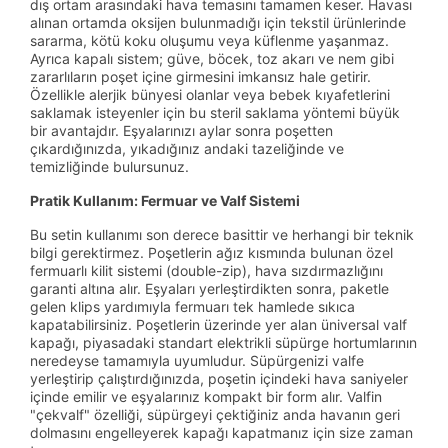
dış ortam arasındaki hava temasını tamamen keser. Havası
alınan ortamda oksijen bulunmadığı için tekstil ürünlerinde
sararma, kötü koku oluşumu veya küflenme yaşanmaz.
Ayrıca kapalı sistem; güve, böcek, toz akarı ve nem gibi
zararlıların poşet içine girmesini imkansız hale getirir.
Özellikle alerjik bünyesi olanlar veya bebek kıyafetlerini
saklamak isteyenler için bu steril saklama yöntemi büyük
bir avantajdır. Eşyalarınızı aylar sonra poşetten
çıkardığınızda, yıkadığınız andaki tazeliğinde ve
temizliğinde bulursunuz.
Pratik Kullanım: Fermuar ve Valf Sistemi
Bu setin kullanımı son derece basittir ve herhangi bir teknik
bilgi gerektirmez. Poşetlerin ağız kısmında bulunan özel
fermuarlı kilit sistemi (double-zip), hava sızdırmazlığını
garanti altına alır. Eşyaları yerleştirdikten sonra, paketle
gelen klips yardımıyla fermuarı tek hamlede sıkıca
kapatabilirsiniz. Poşetlerin üzerinde yer alan üniversal valf
kapağı, piyasadaki standart elektrikli süpürge hortumlarının
neredeyse tamamıyla uyumludur. Süpürgenizi valfe
yerleştirip çalıştırdığınızda, poşetin içindeki hava saniyeler
içinde emilir ve eşyalarınız kompakt bir form alır. Valfin
"çekvalf" özelliği, süpürgeyi çektiğiniz anda havanın geri
dolmasını engelleyerek kapağı kapatmanız için size zaman