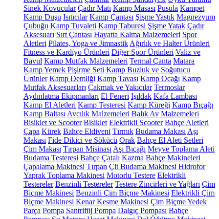
Sinek Kovucular
Çadır Matı
Kamp Masası
Pusula
Kampet
Kamp Duşu
Isıtıcılar
Kamp Çantası
Şişme Yastık
Magnezyum
Çubuğu
Kamp Tuvaleti
Kamp Taburesi
Şişme Yatak
Çadır
Aksesuarı
Sırt Çantası
Hayatta Kalma Malzemeleri
Spor
Aletleri
Pilates, Yoga ve Jimnastik
Ağırlık ve Halter Ürünleri
Fitness ve Kardiyo Ürünleri
Diğer Spor Ürünleri
Valiz ve
Bavul
Kamp Mutfak Malzemeleri
Termal Çanta
Matara
Kamp Yemek Pişirme Seti
Kamp Buzluk ve Soğutucu
Ürünler
Kamp Demliği
Kamp Tavası
Kamp Ocağı
Kamp
Mutfak Aksesuarları
Çakmak ve Yakıcılar
Termoslar
Aydınlatma Ekipmanları
El Feneri
Işıldak
Kafa Lambası
Kamp El Aletleri
Kamp Testeresi
Kamp Küreği
Kamp Bıçağı
Kamp Baltası
Avcılık Malzemeleri
Balık Av Malzemeleri
Bisiklet ve Scooter
Bisiklet
Elektrikli Scooter
Bahçe Aletleri
Çapa
Kürek
Bahçe Eldiveni
Tırmık
Budama Makası
Aşı
Makası
Fide Dikici ve Sökücü
Orak
Bahçe El Aleti Setleri
Çim Makası
Tırpan Misinası
Aşı Bıçağı
Meyve Toplama Aleti
Budama Testeresi
Bahçe Çatalı
Kazma
Bahçe Makineleri
Çapalama Makinesi
Tırpan
Çit Budama Makinesi
Hidrofor
Yaprak Toplama Makinesi
Motorlu Testere
Elektrikli
Testereler
Benzinli Testereler
Testere Zincirleri ve Yağları
Çim
Biçme Makinesi
Benzinli Çim Biçme Makinesi
Elektrikli Çim
Biçme Makinesi
Kenar Kesme Makinesi
Çim Biçme Yedek
Parça
Pompa
Santrifüj Pompa
Dalgıç Pompası
Bahçe