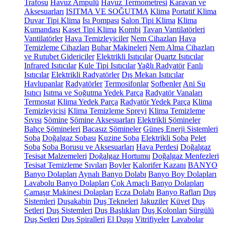
Trafosu
Havuz Ampulü
Havuz Termometresi
Karavan ve
Aksesuarları
ISITMA VE SOĞUTMA
Klima
Portatif Klima
Duvar Tipi Klima
Isı Pompası
Salon Tipi Klima
Klima
Kumandası
Kaset Tipi Klima
Kombi
Tavan Vantilatörleri
Vantilatörler
Hava Temizleyiciler
Nem Cihazları
Hava
Temizleme Cihazları
Buhar Makineleri
Nem Alma Cihazları
ve Rutubet Gidericiler
Elektrikli Isıtıcılar
Quartz Isıtıcılar
Infrared Isıtıcılar
Kule Tipi Isıtıcılar
Yağlı Radyatör
Fanlı
Isıtıcılar
Elektrikli Radyatörler
Dış Mekan Isıtıcılar
Havlupanlar
Radyatörler
Termosifonlar
Şofbenler
Ani Su
Isıtıcı
Isıtma ve Soğutma Yedek Parça
Radyatör Vanaları
Termostat
Klima Yedek Parça
Radyatör Yedek Parça
Klima
Temizleyicisi
Klima Temizleme Spreyi
Klima Temizleme
Sıvısı
Şömine
Şömine Aksesuarları
Elektrikli Şömineler
Bahçe Şömineleri
Bacasız Şömineler
Güneş Enerji Sistemleri
Soba
Doğalgaz Sobası
Kuzine Soba
Elektrikli Soba
Pelet
Soba
Soba Borusu ve Aksesuarları
Hava Perdesi
Doğalgaz
Tesisat Malzemeleri
Doğalgaz Hortumu
Doğalgaz Menfezleri
Tesisat Temizleme Sıvıları
Boyler
Kalorifer Kazanı
BANYO
Banyo Dolapları
Aynalı Banyo Dolabı
Banyo Boy Dolapları
Lavabolu Banyo Dolapları
Çok Amaçlı Banyo Dolapları
Çamaşır Makinesi Dolapları
Ecza Dolabı
Banyo Rafları
Duş
Sistemleri
Duşakabin
Duş Tekneleri
Jakuziler
Küvet
Duş
Setleri
Duş Sistemleri
Duş Başlıkları
Duş Kolonları
Sürgülü
Duş Setleri
Duş Spiralleri
El Duşu
Vitrifiyeler
Lavabolar