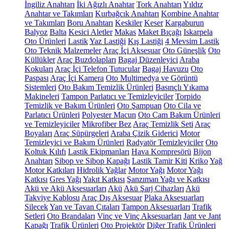
İngiliz Anahtarı
İki Ağızlı Anahtar
Tork Anahtarı
Yıldız
Anahtar ve Takımları
Kurbağcık Anahtarı
Kombine Anahtar
ve Takımları
Boru Anahtarı
Keskiler
Keser
Kargaburun
Balyoz
Balta
Kesici Aletler
Makas
Maket Bıçağı
Iskarpela
Oto Ürünleri
Lastik
Yaz Lastiği
Kış Lastiği
4 Mevsim Lastik
Oto Teknik Malzemeler
Araç İçi Aksesuar
Oto Güneşlik
Oto
Küllükler
Araç Buzdolapları
Bagaj Düzenleyici
Araba
Kokuları
Araç İçi Telefon Tutucular
Bagaj Havuzu
Oto
Paspası
Araç İçi Kamera
Oto Multimedya ve Görüntü
Sistemleri
Oto Bakım Temizlik Ürünleri
Basınçlı Yıkama
Makineleri
Tampon Parlatıcı ve Temizleyiciler
Torpido
Temizlik ve Bakım Ürünleri
Oto Şampuan
Oto Cila ve
Parlatıcı Ürünleri
Polyester Macun
Oto Cam Bakım Ürünleri
ve Temizleyiciler
Mikrofiber Bez
Araç Temizlik Seti
Araç
Boyaları
Araç Süpürgeleri
Araba Çizik Giderici
Motor
Temizleyici ve Bakım Ürünleri
Radyatör Temizleyiciler
Oto
Koltuk Kılıfı
Lastik Ekipmanları
Hava Kompresörü
Bijon
Anahtarı
Sibop ve Sibop Kapağı
Lastik Tamir Kiti
Kriko
Yağ
Motor Katkıları
Hidrolik Yağlar
Motor Yağı
Motor Yağı
Katkısı
Gres Yağı
Yakıt Katkısı
Şanzıman Yağı ve Katkısı
Akü ve Akü Aksesuarları
Akü
Akü Şarj Cihazları
Akü
Takviye Kablosu
Araç Dış Aksesuar
Plaka Aksesuarları
Silecek
Yan ve Tavan Çıtaları
Tampon Aksesuarları
Trafik
Setleri
Oto Brandaları
Vinç ve Vinç Aksesuarları
Jant ve Jant
Kapağı
Trafik Ürünleri
Oto Projektör
Diğer Trafik Ürünleri