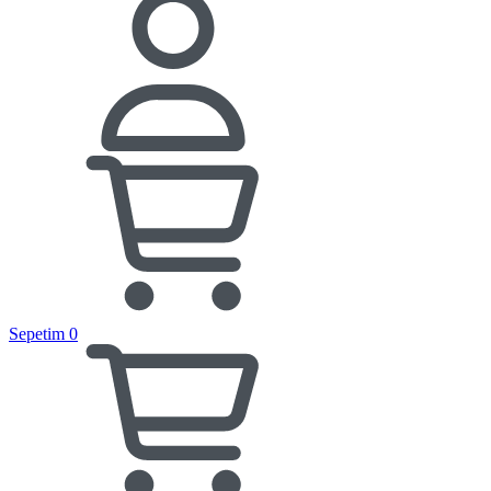
Sepetim
0