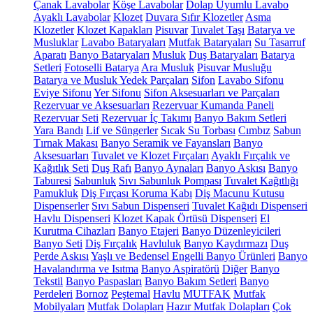
Çanak Lavabolar
Köşe Lavabolar
Dolap Uyumlu Lavabo
Ayaklı Lavabolar
Klozet
Duvara Sıfır Klozetler
Asma
Klozetler
Klozet Kapakları
Pisuvar
Tuvalet Taşı
Batarya ve
Musluklar
Lavabo Bataryaları
Mutfak Bataryaları
Su Tasarruf
Aparatı
Banyo Bataryaları
Musluk
Duş Bataryaları
Batarya
Setleri
Fotoselli Batarya
Ara Musluk
Pisuvar Musluğu
Batarya ve Musluk Yedek Parçaları
Sifon
Lavabo Sifonu
Eviye Sifonu
Yer Sifonu
Sifon Aksesuarları ve Parçaları
Rezervuar ve Aksesuarları
Rezervuar Kumanda Paneli
Rezervuar Seti
Rezervuar İç Takımı
Banyo Bakım Setleri
Yara Bandı
Lif ve Süngerler
Sıcak Su Torbası
Cımbız
Sabun
Tırnak Makası
Banyo Seramik ve Fayansları
Banyo
Aksesuarları
Tuvalet ve Klozet Fırçaları
Ayaklı Fırçalık ve
Kağıtlık Seti
Duş Rafı
Banyo Aynaları
Banyo Askısı
Banyo
Taburesi
Sabunluk
Sıvı Sabunluk Pompası
Tuvalet Kağıtlığı
Pamukluk
Diş Fırçası Koruma Kabı
Diş Macunu Kutusu
Dispenserler
Sıvı Sabun Dispenseri
Tuvalet Kağıdı Dispenseri
Havlu Dispenseri
Klozet Kapak Örtüsü Dispenseri
El
Kurutma Cihazları
Banyo Etajeri
Banyo Düzenleyicileri
Banyo Seti
Diş Fırçalık
Havluluk
Banyo Kaydırmazı
Duş
Perde Askısı
Yaşlı ve Bedensel Engelli Banyo Ürünleri
Banyo
Havalandırma ve Isıtma
Banyo Aspiratörü
Diğer
Banyo
Tekstil
Banyo Paspasları
Banyo Bakım Setleri
Banyo
Perdeleri
Bornoz
Peştemal
Havlu
MUTFAK
Mutfak
Mobilyaları
Mutfak Dolapları
Hazır Mutfak Dolapları
Çok