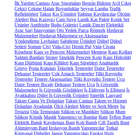
İlk Yardım Çantası
Araç Sigortaları
Benzin Bidonu
Acil Çıkış
Çekici
Çekme Halatı
Boyunluklar
Seyyar Lamba
Trafik
Reflektörleri
Takoz
Kış Ürünleri
Yağmur Kaydırıcılar
Ölçüm
Aletleri
Buz Kazıyıcı
Cam Suyu
Lastik Kar Paleti
Kışlık Set
Ürünler
Antifrizler
Buğu Giderici
Lastik Zinciri
Elektrikli
Araç Şarj İstasyonları
Oto Yedek Parça
Römork
Hırdavat
Malzemeleri
Hırdavat Malzemesi ve Aksesuarları
Yönlendirme Levhaları
Sabitleme Ürünleri
Dübel
Dübel
Setleri
Somun
Çivi
Vida-Çivi
Demir Pul
Vida
Civata
Köşebent
Kapı ve Pencere Malzemeleri
Menteşe
Kapı Kolları
Yalıtım Bantları
Stoper
Sineklik
Pencere Kolu
Kapı Hidroliği
Kapı Dürbünü
Kapı Kilitleri
Kapı Sürgüleri
Anahtarlık
Gönye
Posta Kutuları
Tekerlek
Testereler
Daire Testereler
Dekupaj Testereler
Çok Amaçlı Testereler
Tilki Kuyruğu
Testereler
Testere Aksesuarları
Tilki Kuyruğu Testere Ucu
Daire Testere Bıçağı
Dekupaj Testere Ucu
İş Güvenlik
Malzemeleri
İş Güvenlik Gözlükleri
İş Eldiveni
İş Elbisesi
İş
Ayakkabısı
Diğer İş Güvenlik Ürünleri
Siperlik
Lanyard
Takım Çanta Ve Dolapları
Takım Çantası
Takım ve Hizmet
Dolapları
Avadanlık
Ölçü Aletleri
Metre ve Şerit Metre
Su
Terazisi
Oda Termostatı
Silikon ve Mastikler
Silikon
Mum
Silikon
Köpük
Mastik
Yapıştırıcı ve Bantlar
Bant
Teflon Bant
Elektrik Bandı
Kaydırmaz Bant
Koli Bandı
Çift Taraflı Bant
Alüminyum Bant
İzolasyon Bandı
Yapıştırıcılar
Tutkal
Kimyasal Dübeller
Japon Yapıştırıcıları
Epoksi
Hızlı