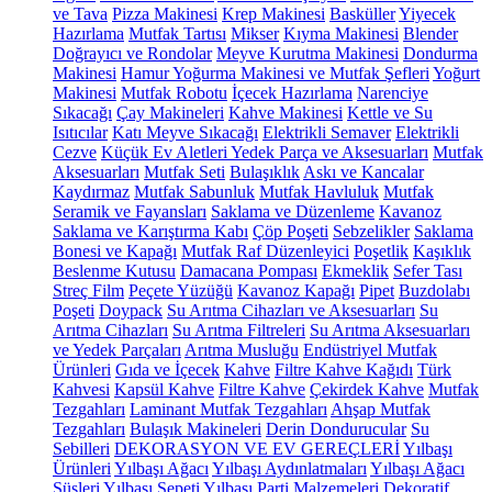
ve Tava
Pizza Makinesi
Krep Makinesi
Basküller
Yiyecek
Hazırlama
Mutfak Tartısı
Mikser
Kıyma Makinesi
Blender
Doğrayıcı ve Rondolar
Meyve Kurutma Makinesi
Dondurma
Makinesi
Hamur Yoğurma Makinesi ve Mutfak Şefleri
Yoğurt
Makinesi
Mutfak Robotu
İçecek Hazırlama
Narenciye
Sıkacağı
Çay Makineleri
Kahve Makinesi
Kettle ve Su
Isıtıcılar
Katı Meyve Sıkacağı
Elektrikli Semaver
Elektrikli
Cezve
Küçük Ev Aletleri Yedek Parça ve Aksesuarları
Mutfak
Aksesuarları
Mutfak Seti
Bulaşıklık
Askı ve Kancalar
Kaydırmaz
Mutfak Sabunluk
Mutfak Havluluk
Mutfak
Seramik ve Fayansları
Saklama ve Düzenleme
Kavanoz
Saklama ve Karıştırma Kabı
Çöp Poşeti
Sebzelikler
Saklama
Bonesi ve Kapağı
Mutfak Raf Düzenleyici
Poşetlik
Kaşıklık
Beslenme Kutusu
Damacana Pompası
Ekmeklik
Sefer Tası
Streç Film
Peçete Yüzüğü
Kavanoz Kapağı
Pipet
Buzdolabı
Poşeti
Doypack
Su Arıtma Cihazları ve Aksesuarları
Su
Arıtma Cihazları
Su Arıtma Filtreleri
Su Arıtma Aksesuarları
ve Yedek Parçaları
Arıtma Musluğu
Endüstriyel Mutfak
Ürünleri
Gıda ve İçecek
Kahve
Filtre Kahve Kağıdı
Türk
Kahvesi
Kapsül Kahve
Filtre Kahve
Çekirdek Kahve
Mutfak
Tezgahları
Laminant Mutfak Tezgahları
Ahşap Mutfak
Tezgahları
Bulaşık Makineleri
Derin Dondurucular
Su
Sebilleri
DEKORASYON VE EV GEREÇLERİ
Yılbaşı
Ürünleri
Yılbaşı Ağacı
Yılbaşı Aydınlatmaları
Yılbaşı Ağacı
Süsleri
Yılbaşı Sepeti
Yılbaşı Parti Malzemeleri
Dekoratif