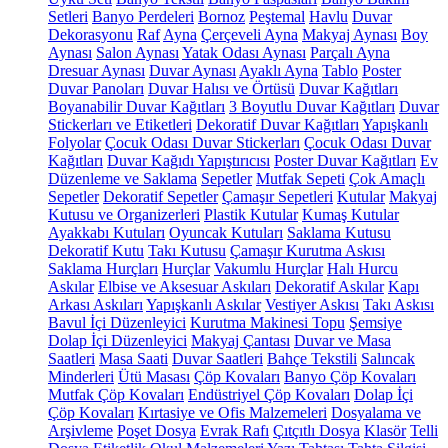
Setleri
Banyo Perdeleri
Bornoz
Peştemal
Havlu
Duvar
Dekorasyonu
Raf
Ayna
Çerçeveli Ayna
Makyaj Aynası
Boy
Aynası
Salon Aynası
Yatak Odası Aynası
Parçalı Ayna
Dresuar Aynası
Duvar Aynası
Ayaklı Ayna
Tablo
Poster
Duvar Panoları
Duvar Halısı ve Örtüsü
Duvar Kağıtları
Boyanabilir Duvar Kağıtları
3 Boyutlu Duvar Kağıtları
Duvar
Stickerları ve Etiketleri
Dekoratif Duvar Kağıtları
Yapışkanlı
Folyolar
Çocuk Odası Duvar Stickerları
Çocuk Odası Duvar
Kağıtları
Duvar Kağıdı Yapıştırıcısı
Poster Duvar Kağıtları
Ev
Düzenleme ve Saklama
Sepetler
Mutfak Sepeti
Çok Amaçlı
Sepetler
Dekoratif Sepetler
Çamaşır Sepetleri
Kutular
Makyaj
Kutusu ve Organizerleri
Plastik Kutular
Kumaş Kutular
Ayakkabı Kutuları
Oyuncak Kutuları
Saklama Kutusu
Dekoratif Kutu
Takı Kutusu
Çamaşır Kurutma Askısı
Saklama Hurçları
Hurçlar
Vakumlu Hurçlar
Halı Hurcu
Askılar
Elbise ve Aksesuar Askıları
Dekoratif Askılar
Kapı
Arkası Askıları
Yapışkanlı Askılar
Vestiyer Askısı
Takı Askısı
Bavul İçi Düzenleyici
Kurutma Makinesi Topu
Şemsiye
Dolap İçi Düzenleyici
Makyaj Çantası
Duvar ve Masa
Saatleri
Masa Saati
Duvar Saatleri
Bahçe Tekstili
Salıncak
Minderleri
Ütü Masası
Çöp Kovaları
Banyo Çöp Kovaları
Mutfak Çöp Kovaları
Endüstriyel Çöp Kovaları
Dolap İçi
Çöp Kovaları
Kırtasiye ve Ofis Malzemeleri
Dosyalama ve
Arşivleme
Poşet Dosya
Evrak Rafı
Çıtçıtlı Dosya
Klasör
Telli