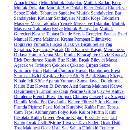
Amaçlı Dolap
Mini Mutfak Dolapları
Mutfak Rafları
Köşe
Mutfak Dolapları
Mutfak Boy Dolabı
Kiler Dolabı
Ekmek ve
Sebze Dolabı
Tabureler
Sandalye
Mutfak Sandalyeleri
Bar
Sandalyeleri
Katlanır Sandalyeler
Mutfak Köşe Takımları
Masa ve Masa Takımları
Yemek Masası ve Takımları
Mutfak
Masası ve Takımları
Eviye
Mutfak Bataryaları
Mutfak
Gereçleri
Kesme Tahtası
Rende
Servis Gereçleri
Patates Ezici
Manuel Kıyma Makinesi
Krema Pompası
Dilimleyici
Doğrayıcı
Yumurta Fırçası
Bıçak ve Bıçak Setleri
Yağ
Sıçratmaz
Soyucu, Oyacak
Ölçü Kabı ve Kaşığı
Merdane ve
Oklava
Hamur Açma Matı
Fındık Kıracağı ve Ceviz Kıracağı
Elek
Dondurma Kaşığı
Buz Kalıbı
Bıçak Bileyici Masat
Açacak ve Tirbuşon
Çekirdek Çıkarıcı
Çırpıcı
Sebze
Kurutucu
Huni
Baharat Öğütücü
Havan
Hamburger Presi
Sarımsak Ezici
Kaşık ve Kepçe Altlığı
Bıçak Standı
Süzgeç
Nihale
İçli Köfte Aparatı
Yumurta Zamanlayıcı
Dondurma
Kalıbı
Buz Kovası
Et Dövme Aleti
Sarma Makinesi
Kahve
Değirmenleri
Limon Sıkacağı
Pişirme Grubu
Çay ve Kahve
Demleme
French Press
Dripper
Chemex
Cezve
Çay Süzgeci
Demlik
Moka Pot
Çaydanlık
Kahve Filtresi
Sifon Kahve
Fırında Pişirme
Pasta Kalıbı
Kurabiye Kalıbı
Fırın Tepsisi
Cam Tepsi
Alüminyum Folyo
Kek Kalıbı
Muffin Kalıbı
Çikolata Kalıbı
Güveç
Pişirme Kağıdı
Pizza Tepsisi
Tart
Kalıbı
Ocak Üstü Pişirme
Tava ve Tava Setleri
Ocak Üstü
Tost Makinesi
Ocak Üstü Sac
Sahan
Düdüklü Tencere