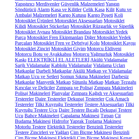
Yapıştırıcı
Merdivenler
Güvenlik Malzemeleri
Yangın
Söndürücü
Alarm
Kasa ve Kilitler
Çelik Kasa
Kilit
Kutu ve
Ambalaj Malzemeleri
Kargo Kutusu
Kargo Poşeti
Koli
Motosiklet Ürünleri
Motorsiklet Aksesuarları
Motosiklet
Kilidi
Motosiklet Stickerları
Motosiklet Rüzgarlık ve Siperlik
Motosiklet Aynası
Motosiklet Brandası
Motorsiklet Yedek
Parça
Motosiklet Fren Ekipmanları
Diğer Motosiklet Yedek
Parçaları
Motosiklet Fren ve Debriyaj Kolu
Motosiklet Kayışı
Motosiklet Zinciri
Motosiklet Giyim
Motorcu Eldiveni
Motorcu Botu ve Ayakkabısı
Motorcu Yağmurluk
Motosiklet
Kaskı
ELEKTRİKLİ EL ALETLERİ
Akülü Vidalamalar
Şarjlı Vidalamalar
Kablolu Vidalamalar
Vidalama Uçları
Matkaplar
Darbeli Matkaplar
Akülü Matkap ve Vidalamalar
Matkap Ucu ve Setleri
Somun Sıkma Makineleri
Darbesiz
Matkaplar
Manyetik Matkap
Sütunlu Matkap
Matkap Tezgahı
Kırıcılar ve Deliciler
Zımpara ve Polisaj
Zımpara Makineleri
Polisaj Makineleri
Planyalar
Zımpara Kağıdı ve Aksesuarları
Testereler
Daire Testereler
Dekupaj Testereler
Çok Amaçlı
Testereler
Tilki Kuyruğu Testereler
Testere Aksesuarları
Tilki
Kuyruğu Testere Ucu
Daire Testere Bıçağı
Dekupaj Testere
Ucu
Bahçe Makineleri
Çapalama Makinesi
Tırpan
Çit
Budama Makinesi
Hidrofor
Yaprak Toplama Makinesi
Motorlu Testere
Elektrikli Testereler
Benzinli Testereler
Testere Zincirleri ve Yağları
Çim Biçme Makinesi
Benzinli
Çim Biçme Makinesi
Elektrikli Çim Biçme Makinesi
Kenar