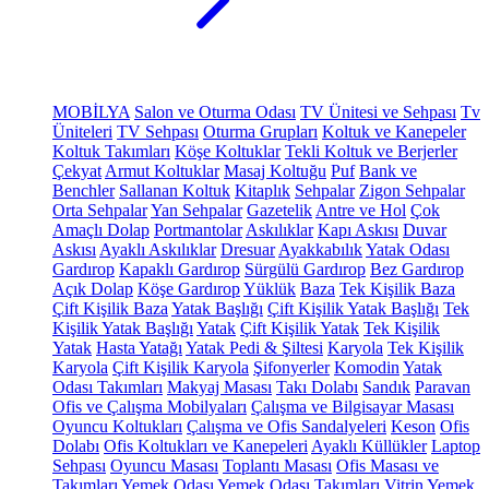
MOBİLYA
Salon ve Oturma Odası
TV Ünitesi ve Sehpası
Tv
Üniteleri
TV Sehpası
Oturma Grupları
Koltuk ve Kanepeler
Koltuk Takımları
Köşe Koltuklar
Tekli Koltuk ve Berjerler
Çekyat
Armut Koltuklar
Masaj Koltuğu
Puf
Bank ve
Benchler
Sallanan Koltuk
Kitaplık
Sehpalar
Zigon Sehpalar
Orta Sehpalar
Yan Sehpalar
Gazetelik
Antre ve Hol
Çok
Amaçlı Dolap
Portmantolar
Askılıklar
Kapı Askısı
Duvar
Askısı
Ayaklı Askılıklar
Dresuar
Ayakkabılık
Yatak Odası
Gardırop
Kapaklı Gardırop
Sürgülü Gardırop
Bez Gardırop
Açık Dolap
Köşe Gardırop
Yüklük
Baza
Tek Kişilik Baza
Çift Kişilik Baza
Yatak Başlığı
Çift Kişilik Yatak Başlığı
Tek
Kişilik Yatak Başlığı
Yatak
Çift Kişilik Yatak
Tek Kişilik
Yatak
Hasta Yatağı
Yatak Pedi & Şiltesi
Karyola
Tek Kişilik
Karyola
Çift Kişilik Karyola
Şifonyerler
Komodin
Yatak
Odası Takımları
Makyaj Masası
Takı Dolabı
Sandık
Paravan
Ofis ve Çalışma Mobilyaları
Çalışma ve Bilgisayar Masası
Oyuncu Koltukları
Çalışma ve Ofis Sandalyeleri
Keson
Ofis
Dolabı
Ofis Koltukları ve Kanepeleri
Ayaklı Küllükler
Laptop
Sehpası
Oyuncu Masası
Toplantı Masası
Ofis Masası ve
Takımları
Yemek Odası
Yemek Odası Takımları
Vitrin
Yemek