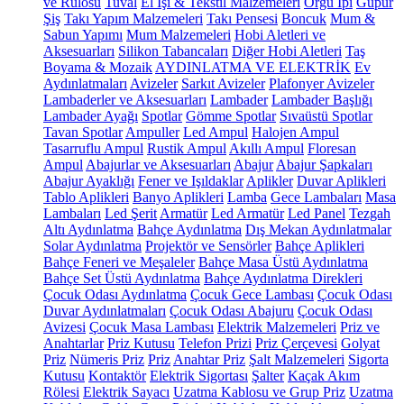
ve Rulosu
Tuval
El İşi & Tekstil Malzemeleri
Örgü İpi
Güpür
Şiş
Takı Yapım Malzemeleri
Takı Pensesi
Boncuk
Mum &
Sabun Yapımı
Mum Malzemeleri
Hobi Aletleri ve
Aksesuarları
Silikon Tabancaları
Diğer Hobi Aletleri
Taş
Boyama & Mozaik
AYDINLATMA VE ELEKTRİK
Ev
Aydınlatmaları
Avizeler
Sarkıt Avizeler
Plafonyer Avizeler
Lambaderler ve Aksesuarları
Lambader
Lambader Başlığı
Lambader Ayağı
Spotlar
Gömme Spotlar
Sıvaüstü Spotlar
Tavan Spotlar
Ampuller
Led Ampul
Halojen Ampul
Tasarruflu Ampul
Rustik Ampul
Akıllı Ampul
Floresan
Ampul
Abajurlar ve Aksesuarları
Abajur
Abajur Şapkaları
Abajur Ayaklığı
Fener ve Işıldaklar
Aplikler
Duvar Aplikleri
Tablo Aplikleri
Banyo Aplikleri
Lamba
Gece Lambaları
Masa
Lambaları
Led Şerit
Armatür
Led Armatür
Led Panel
Tezgah
Altı Aydınlatma
Bahçe Aydınlatma
Dış Mekan Aydınlatmalar
Solar Aydınlatma
Projektör ve Sensörler
Bahçe Aplikleri
Bahçe Feneri ve Meşaleler
Bahçe Masa Üstü Aydınlatma
Bahçe Set Üstü Aydınlatma
Bahçe Aydınlatma Direkleri
Çocuk Odası Aydınlatma
Çocuk Gece Lambası
Çocuk Odası
Duvar Aydınlatmaları
Çocuk Odası Abajuru
Çocuk Odası
Avizesi
Çocuk Masa Lambası
Elektrik Malzemeleri
Priz ve
Anahtarlar
Priz Kutusu
Telefon Prizi
Priz Çerçevesi
Golyat
Priz
Nümeris Priz
Priz
Anahtar Priz
Şalt Malzemeleri
Sigorta
Kutusu
Kontaktör
Elektrik Sigortası
Şalter
Kaçak Akım
Rölesi
Elektrik Sayacı
Uzatma Kablosu ve Grup Priz
Uzatma