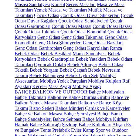
Masası Sandalyesi
Konsol
Servis Masaları
Masa ve Masa
Takımları
Yemek Masası ve Takımları
Mutfak Masası ve
Takımları
Çocuk Odası
Çocuk Odası Duvar Stickerları
Çocuk
Odası Duvar Kağıtları
Çocuk Odası Sandalyeleri
Çocuk
Odası Gardıropları
Çocuk Odası Masası
Çocuk Odası Bazası
Çocuk Odası Takımları
Çocuk Odası Komodini
Çocuk Odası
Karyolaları
Genç Odası
Genç Odası Takımları
Genç Odası
Komodini
Genç Odası Şifonyerleri
Genç Odası Bazaları
Genç Odası Gardıropları
Genç Odası Karyolaları
Ranza
Bebek Odası
Bebek Beşikleri
Mama Sandalyesi
Bebek
Karyolaları
Bebek Gardıropları
Bebek Yatakları
Bebek Odası
Takımları
Oyuncak Dolabı
Bebek Şifonyer
Bebek Odası
Tekstili
Bebek Yorganı
Bebek Çarşafı
Bebek Nevresim
Takımı
Bebek Battaniyesi
Bebek Uyku Seti
Mobilya
Aksesuarları
Mobilya Yedek Parçaları
Mobilya Kulpları
Raf
Ayakları
Keçeler
Masa Ayağı
Mobilya Ayağı
BAHÇE,BALKON VE OUTDOOR
Bahçe Mobilyaları
Bahçe Takımları
Balkon ve Bahçe Oturma Grubu
Bahçe ve
Balkon Yemek Masası Takımları
Balkon ve Bahçe Köşe
Takımı
Bistro Setleri
Bahçe Minderi
Çardak ve Kameriyeler
Bahçe ve Balkon Masası
Bahçe Şemsiyesi
Bahçe Bankı
Bahçe Sandalyeleri
Bahçe Sehpası
Bahçe Mobilya Kılıfları
Hamak
Bahçe Salıncağı
Şezlong
Bahçe Koltukları
Ahşap Ev
ve Bungalov
Tente
Prefabrik Evler
Kamp Spor ve Outdoor
Kamp Malzemeleri
Çadırlar
Kamp Sandalyesi
Uyku Tulumu