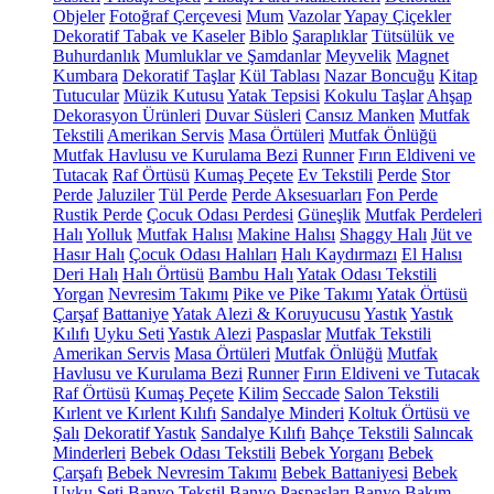
Objeler
Fotoğraf Çerçevesi
Mum
Vazolar
Yapay Çiçekler
Dekoratif Tabak ve Kaseler
Biblo
Şaraplıklar
Tütsülük ve
Buhurdanlık
Mumluklar ve Şamdanlar
Meyvelik
Magnet
Kumbara
Dekoratif Taşlar
Kül Tablası
Nazar Boncuğu
Kitap
Tutucular
Müzik Kutusu
Yatak Tepsisi
Kokulu Taşlar
Ahşap
Dekorasyon Ürünleri
Duvar Süsleri
Cansız Manken
Mutfak
Tekstili
Amerikan Servis
Masa Örtüleri
Mutfak Önlüğü
Mutfak Havlusu ve Kurulama Bezi
Runner
Fırın Eldiveni ve
Tutacak
Raf Örtüsü
Kumaş Peçete
Ev Tekstili
Perde
Stor
Perde
Jaluziler
Tül Perde
Perde Aksesuarları
Fon Perde
Rustik Perde
Çocuk Odası Perdesi
Güneşlik
Mutfak Perdeleri
Halı
Yolluk
Mutfak Halısı
Makine Halısı
Shaggy Halı
Jüt ve
Hasır Halı
Çocuk Odası Halıları
Halı Kaydırmazı
El Halısı
Deri Halı
Halı Örtüsü
Bambu Halı
Yatak Odası Tekstili
Yorgan
Nevresim Takımı
Pike ve Pike Takımı
Yatak Örtüsü
Çarşaf
Battaniye
Yatak Alezi & Koruyucusu
Yastık
Yastık
Kılıfı
Uyku Seti
Yastık Alezi
Paspaslar
Mutfak Tekstili
Amerikan Servis
Masa Örtüleri
Mutfak Önlüğü
Mutfak
Havlusu ve Kurulama Bezi
Runner
Fırın Eldiveni ve Tutacak
Raf Örtüsü
Kumaş Peçete
Kilim
Seccade
Salon Tekstili
Kırlent ve Kırlent Kılıfı
Sandalye Minderi
Koltuk Örtüsü ve
Şalı
Dekoratif Yastık
Sandalye Kılıfı
Bahçe Tekstili
Salıncak
Minderleri
Bebek Odası Tekstili
Bebek Yorganı
Bebek
Çarşafı
Bebek Nevresim Takımı
Bebek Battaniyesi
Bebek
Uyku Seti
Banyo Tekstil
Banyo Paspasları
Banyo Bakım