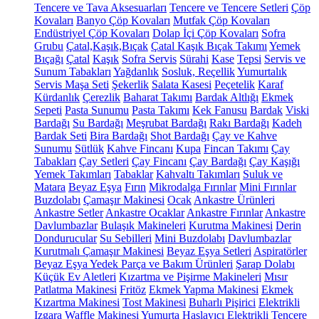
Tencere ve Tava Aksesuarları
Tencere ve Tencere Setleri
Çöp
Kovaları
Banyo Çöp Kovaları
Mutfak Çöp Kovaları
Endüstriyel Çöp Kovaları
Dolap İçi Çöp Kovaları
Sofra
Grubu
Çatal,Kaşık,Bıçak
Çatal Kaşık Bıçak Takımı
Yemek
Bıçağı
Çatal
Kaşık
Sofra Servis
Sürahi
Kase
Tepsi
Servis ve
Sunum Tabakları
Yağdanlık
Sosluk, Reçellik
Yumurtalık
Servis Maşa Seti
Şekerlik
Salata Kasesi
Peçetelik
Karaf
Kürdanlık
Çerezlik
Baharat Takımı
Bardak Altlığı
Ekmek
Sepeti
Pasta Sunumu
Pasta Takımı
Kek Fanusu
Bardak
Viski
Bardağı
Su Bardağı
Meşrubat Bardağı
Rakı Bardağı
Kadeh
Bardak Seti
Bira Bardağı
Shot Bardağı
Çay ve Kahve
Sunumu
Sütlük
Kahve Fincanı
Kupa
Fincan Takımı
Çay
Tabakları
Çay Setleri
Çay Fincanı
Çay Bardağı
Çay Kaşığı
Yemek Takımları
Tabaklar
Kahvaltı Takımları
Suluk ve
Matara
Beyaz Eşya
Fırın
Mikrodalga Fırınlar
Mini Fırınlar
Buzdolabı
Çamaşır Makinesi
Ocak
Ankastre Ürünleri
Ankastre Setler
Ankastre Ocaklar
Ankastre Fırınlar
Ankastre
Davlumbazlar
Bulaşık Makineleri
Kurutma Makinesi
Derin
Dondurucular
Su Sebilleri
Mini Buzdolabı
Davlumbazlar
Kurutmalı Çamaşır Makinesi
Beyaz Eşya Setleri
Aspiratörler
Beyaz Eşya Yedek Parça ve Bakım Ürünleri
Şarap Dolabı
Küçük Ev Aletleri
Kızartma ve Pişirme Makineleri
Mısır
Patlatma Makinesi
Fritöz
Ekmek Yapma Makinesi
Ekmek
Kızartma Makinesi
Tost Makinesi
Buharlı Pişirici
Elektrikli
Izgara
Waffle Makinesi
Yumurta Haşlayıcı
Elektrikli Tencere