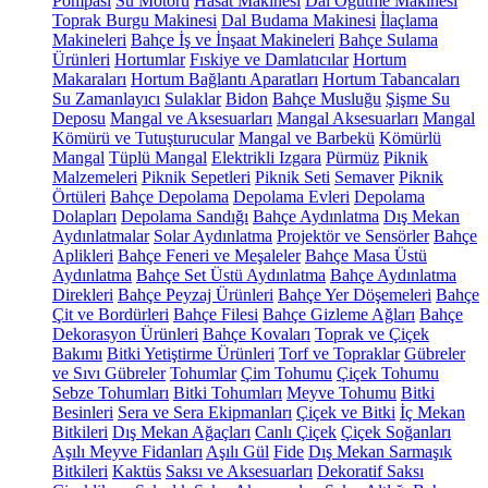
Pompası
Su Motoru
Hasat Makinesi
Dal Öğütme Makinesi
Toprak Burgu Makinesi
Dal Budama Makinesi
İlaçlama
Makineleri
Bahçe İş ve İnşaat Makineleri
Bahçe Sulama
Ürünleri
Hortumlar
Fıskiye ve Damlatıcılar
Hortum
Makaraları
Hortum Bağlantı Aparatları
Hortum Tabancaları
Su Zamanlayıcı
Sulaklar
Bidon
Bahçe Musluğu
Şişme Su
Deposu
Mangal ve Aksesuarları
Mangal Aksesuarları
Mangal
Kömürü ve Tutuşturucular
Mangal ve Barbekü
Kömürlü
Mangal
Tüplü Mangal
Elektrikli Izgara
Pürmüz
Piknik
Malzemeleri
Piknik Sepetleri
Piknik Seti
Semaver
Piknik
Örtüleri
Bahçe Depolama
Depolama Evleri
Depolama
Dolapları
Depolama Sandığı
Bahçe Aydınlatma
Dış Mekan
Aydınlatmalar
Solar Aydınlatma
Projektör ve Sensörler
Bahçe
Aplikleri
Bahçe Feneri ve Meşaleler
Bahçe Masa Üstü
Aydınlatma
Bahçe Set Üstü Aydınlatma
Bahçe Aydınlatma
Direkleri
Bahçe Peyzaj Ürünleri
Bahçe Yer Döşemeleri
Bahçe
Çit ve Bordürleri
Bahçe Filesi
Bahçe Gizleme Ağları
Bahçe
Dekorasyon Ürünleri
Bahçe Kovaları
Toprak ve Çiçek
Bakımı
Bitki Yetiştirme Ürünleri
Torf ve Topraklar
Gübreler
ve Sıvı Gübreler
Tohumlar
Çim Tohumu
Çiçek Tohumu
Sebze Tohumları
Bitki Tohumları
Meyve Tohumu
Bitki
Besinleri
Sera ve Sera Ekipmanları
Çiçek ve Bitki
İç Mekan
Bitkileri
Dış Mekan Ağaçları
Canlı Çiçek
Çiçek Soğanları
Aşılı Meyve Fidanları
Aşılı Gül
Fide
Dış Mekan Sarmaşık
Bitkileri
Kaktüs
Saksı ve Aksesuarları
Dekoratif Saksı