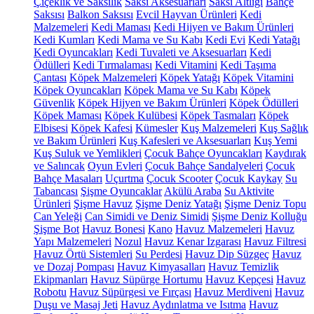
Çiçeklik ve Saksılık
Saksı Aksesuarları
Saksı Altlığı
Bahçe
Saksısı
Balkon Saksısı
Evcil Hayvan Ürünleri
Kedi
Malzemeleri
Kedi Maması
Kedi Hijyen ve Bakım Ürünleri
Kedi Kumları
Kedi Mama ve Su Kabı
Kedi Evi
Kedi Yatağı
Kedi Oyuncakları
Kedi Tuvaleti ve Aksesuarları
Kedi
Ödülleri
Kedi Tırmalaması
Kedi Vitamini
Kedi Taşıma
Çantası
Köpek Malzemeleri
Köpek Yatağı
Köpek Vitamini
Köpek Oyuncakları
Köpek Mama ve Su Kabı
Köpek
Güvenlik
Köpek Hijyen ve Bakım Ürünleri
Köpek Ödülleri
Köpek Maması
Köpek Kulübesi
Köpek Tasmaları
Köpek
Elbisesi
Köpek Kafesi
Kümesler
Kuş Malzemeleri
Kuş Sağlık
ve Bakım Ürünleri
Kuş Kafesleri ve Aksesuarları
Kuş Yemi
Kuş Suluk ve Yemlikleri
Çocuk Bahçe Oyuncakları
Kaydırak
ve Salıncak
Oyun Evleri
Çocuk Bahçe Sandalyeleri
Çocuk
Bahçe Masaları
Uçurtma
Çocuk Scooter
Çocuk Kaykay
Su
Tabancası
Şişme Oyuncaklar
Akülü Araba
Su Aktivite
Ürünleri
Şişme Havuz
Şişme Deniz Yatağı
Şişme Deniz Topu
Can Yeleği
Can Simidi ve Deniz Simidi
Şişme Deniz Kolluğu
Şişme Bot
Havuz Bonesi
Kano
Havuz Malzemeleri
Havuz
Yapı Malzemeleri
Nozul
Havuz Kenar Izgarası
Havuz Filtresi
Havuz Örtü Sistemleri
Su Perdesi
Havuz Dip Süzgeç
Havuz
ve Dozaj Pompası
Havuz Kimyasalları
Havuz Temizlik
Ekipmanları
Havuz Süpürge Hortumu
Havuz Kepçesi
Havuz
Robotu
Havuz Süpürgesi ve Fırçası
Havuz Merdiveni
Havuz
Duşu ve Masaj Jeti
Havuz Aydınlatma ve Isıtma
Havuz