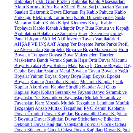
Kabloları
Çoklu Grup Prizleri
Kablolar
Kablo Aksesuarları
Akım Korumalı Priz
Kapı Zilleri
Pil ve Şarj Cihazları
Zaman
Saatleri
Elektronik Devre Elemanı
Fiş
Kablo Pabucu
Kablo
Yüksüğü
Elektronik Tamir Seti
Kablo Düzenleyiciler
Susta
Makaron Kablo
Kablo Klipsi
Klemens
Kroşe
Kablo
Toplayıcı
Kablo Kanalı
Adaptör
Duy
Buat Kutusu ve Kapağı
Aydınlatma Halatları ve Zincirleri
Enerji Sistemleri
Güneş
Paneli
Lityum Akü
Jel Akü
İnverter
Tavan Vantilatörleri
AHŞAP VE İNŞAAT
Ahşap Yer Döşeme
Parke
Parke Profil
ve Aksesuarları
Süpürgelik
Boya ve Boya Malzemeleri
Hobi
Boyaları
Tempare Boyası
Boya Malzemeleri
Tinerler
Maskeleme Bandı
Vernik
Spatula
Hışır Örtü
Duvar Macunu
Boya Fırçaları
Boya Rulosu
Mala
Boya
İç Cephe Boyalar
Dış
Cephe Boyalar
Astarlar
Metal Boyaları
Tavan Boyaları
Yağlı
Boyalar
Yalıtım Boyası
Sprey Boya
Kapı Boyası
Epoksi
Boyalar
Kapılar
Amerikan Kapılar
Melamin Kapılar
Çelik
Kapılar
Akordiyon Kapılar
Sürgülü Kapılar
Acil Çıkış
Kapıları
Kapı Kolları
Seramik ve Fayans
Banyo Seramik ve
Fayansları
Yer Seramik ve Fayansları
Mutfak Seramik ve
Fayansları
Karo
Mozaik
Mutfak Tezgahları
Laminant Mutfak
Tezgahları
Ahşap Mutfak Tezgahları
PVC Zemin Kaplama
Duvar Ürünleri
Duvar Kağıtları
Boyanabilir Duvar Kağıtları
3 Boyutlu Duvar Kağıtları
Duvar Stickerları ve Etiketleri
Dekoratif Duvar Kağıtları
Yapışkanlı Folyolar
Çocuk Odası
Duvar Stickerları
Çocuk Odası Duvar Kağıtları
Duvar Kağıdı