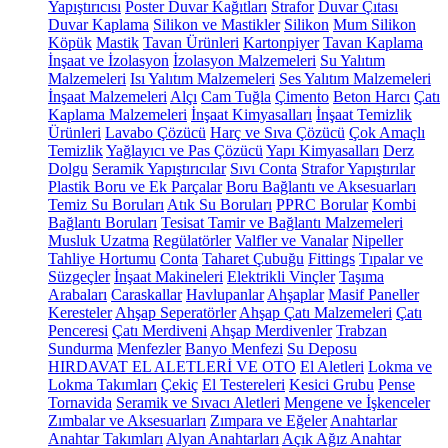
Yapıştırıcısı
Poster Duvar Kağıtları
Strafor
Duvar Çıtası
Duvar Kaplama
Silikon ve Mastikler
Silikon
Mum Silikon
Köpük
Mastik
Tavan Ürünleri
Kartonpiyer
Tavan Kaplama
İnşaat ve İzolasyon
İzolasyon Malzemeleri
Su Yalıtım
Malzemeleri
Isı Yalıtım Malzemeleri
Ses Yalıtım Malzemeleri
İnşaat Malzemeleri
Alçı
Cam Tuğla
Çimento
Beton Harcı
Çatı
Kaplama Malzemeleri
İnşaat Kimyasalları
İnşaat Temizlik
Ürünleri
Lavabo Çözücü
Harç ve Sıva Çözücü
Çok Amaçlı
Temizlik
Yağlayıcı ve Pas Çözücü
Yapı Kimyasalları
Derz
Dolgu
Seramik Yapıştırıcılar
Sıvı Conta
Strafor Yapıştırılar
Plastik Boru ve Ek Parçalar
Boru Bağlantı ve Aksesuarları
Temiz Su Boruları
Atık Su Boruları
PPRC Borular
Kombi
Bağlantı Boruları
Tesisat Tamir ve Bağlantı Malzemeleri
Musluk Uzatma
Regülatörler
Valfler ve Vanalar
Nipeller
Tahliye Hortumu
Conta
Taharet Çubuğu
Fittings
Tıpalar ve
Süzgeçler
İnşaat Makineleri
Elektrikli Vinçler
Taşıma
Arabaları
Caraskallar
Havlupanlar
Ahşaplar
Masif Paneller
Keresteler
Ahşap Seperatörler
Ahşap Çatı Malzemeleri
Çatı
Penceresi
Çatı Merdiveni
Ahşap Merdivenler
Trabzan
Sundurma
Menfezler
Banyo Menfezi
Su Deposu
HIRDAVAT EL ALETLERİ VE OTO
El Aletleri
Lokma ve
Lokma Takımları
Çekiç
El Testereleri
Kesici Grubu
Pense
Tornavida
Seramik ve Sıvacı Aletleri
Mengene ve İşkenceler
Zımbalar ve Aksesuarları
Zımpara ve Eğeler
Anahtarlar
Anahtar Takımları
Alyan Anahtarları
Açık Ağız Anahtar