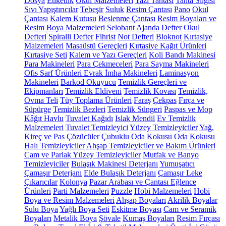
Dosya
Etiketlik
Okul Malzemeleri
Yazı Tahtası
Tahta Silgisi
Sıvı Yapıştırıcılar
Tebeşir
Suluk
Resim Çantası
Pano
Okul
Çantası
Kalem Kutusu
Beslenme Çantası
Resim Boyaları ve
Resim Boya Malzemeleri
Selobant
Ajanda
Defter
Okul
Defteri
Spiralli Defter
Fihrist
Not Defteri
Bloknot
Kırtasiye
Malzemeleri
Masaüstü Gereçleri
Kırtasiye Kağıt Ürünleri
Kırtasiye Seti
Kalem ve Yazı Gereçleri
Koli Bandı Makinesi
Para Makineleri
Para Çekmeceleri
Para Sayma Makineleri
Ofis Sarf Ürünleri
Evrak İmha Makineleri
Laminasyon
Makineleri
Barkod Okuyucu
Temizlik Gereçleri ve
Ekipmanları
Temizlik Eldiveni
Temizlik Kovası
Temizlik,
Ovma Teli
Tüy Toplama Ürünleri
Faraş
Çekpas
Fırça ve
Süpürge
Temizlik Bezleri
Temizlik Süngeri
Paspas ve Mop
Kâğıt Havlu
Tuvalet Kağıdı
Islak Mendil
Ev Temizlik
Malzemeleri
Tuvalet Temizleyici
Yüzey Temizleyiciler
Yağ,
Kireç ve Pas Çözücüler
Çubuklu Oda Kokusu
Oda Kokusu
Halı Temizleyiciler
Ahşap Temizleyiciler ve Bakım Ürünleri
Cam ve Parlak Yüzey Temizleyiciler
Mutfak ve Banyo
Temizleyiciler
Bulaşık Makinesi Deterjanı
Yumuşatıcı
Çamaşır Deterjanı
Elde Bulaşık Deterjanı
Çamaşır Leke
Çıkarıcılar
Kolonya
Pazar Arabası ve Çantası
Eğlence
Ürünleri
Parti Malzemeleri
Puzzle
Hobi Malzemeleri
Hobi
Boya ve Resim Malzemeleri
Ahşap Boyaları
Akrilik Boyalar
Sulu Boya
Yağlı Boya Seti
Eskitme Boyası
Cam ve Seramik
Boyaları
Metalik Boya
Şövale
Kumaş Boyaları
Resim Fırçası