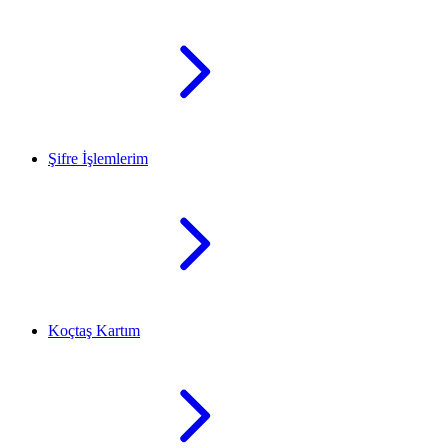
Şifre İşlemlerim
Koçtaş Kartım