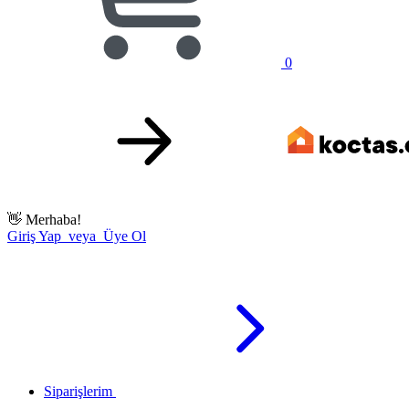
0
👋
Merhaba!
Giriş Yap veya Üye Ol
Siparişlerim