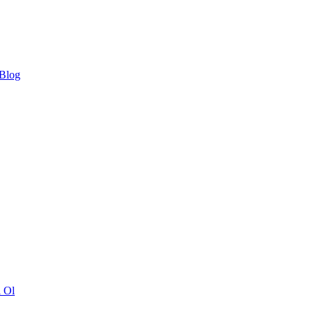
 Blog
ı Ol