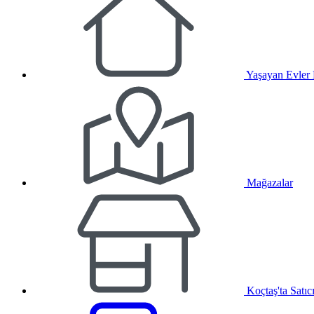
Yaşayan Evler
Mağazalar
Koçtaş'ta Satıc