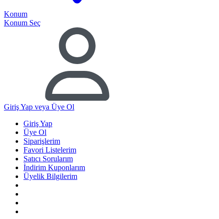
Konum
Konum Seç
Giriş Yap
veya Üye Ol
Giriş Yap
Üye Ol
Siparişlerim
Favori Listelerim
Satıcı Sorularım
İndirim Kuponlarım
Üyelik Bilgilerim