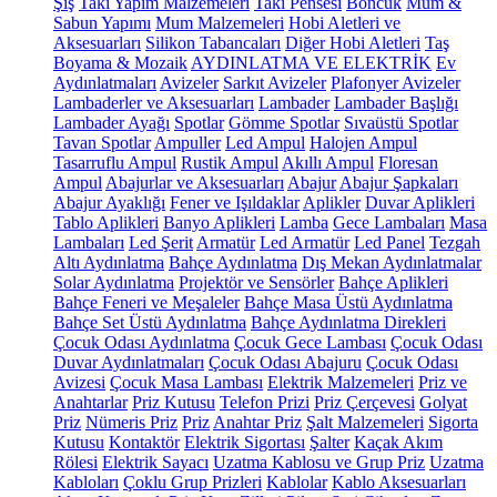
Şiş
Takı Yapım Malzemeleri
Takı Pensesi
Boncuk
Mum &
Sabun Yapımı
Mum Malzemeleri
Hobi Aletleri ve
Aksesuarları
Silikon Tabancaları
Diğer Hobi Aletleri
Taş
Boyama & Mozaik
AYDINLATMA VE ELEKTRİK
Ev
Aydınlatmaları
Avizeler
Sarkıt Avizeler
Plafonyer Avizeler
Lambaderler ve Aksesuarları
Lambader
Lambader Başlığı
Lambader Ayağı
Spotlar
Gömme Spotlar
Sıvaüstü Spotlar
Tavan Spotlar
Ampuller
Led Ampul
Halojen Ampul
Tasarruflu Ampul
Rustik Ampul
Akıllı Ampul
Floresan
Ampul
Abajurlar ve Aksesuarları
Abajur
Abajur Şapkaları
Abajur Ayaklığı
Fener ve Işıldaklar
Aplikler
Duvar Aplikleri
Tablo Aplikleri
Banyo Aplikleri
Lamba
Gece Lambaları
Masa
Lambaları
Led Şerit
Armatür
Led Armatür
Led Panel
Tezgah
Altı Aydınlatma
Bahçe Aydınlatma
Dış Mekan Aydınlatmalar
Solar Aydınlatma
Projektör ve Sensörler
Bahçe Aplikleri
Bahçe Feneri ve Meşaleler
Bahçe Masa Üstü Aydınlatma
Bahçe Set Üstü Aydınlatma
Bahçe Aydınlatma Direkleri
Çocuk Odası Aydınlatma
Çocuk Gece Lambası
Çocuk Odası
Duvar Aydınlatmaları
Çocuk Odası Abajuru
Çocuk Odası
Avizesi
Çocuk Masa Lambası
Elektrik Malzemeleri
Priz ve
Anahtarlar
Priz Kutusu
Telefon Prizi
Priz Çerçevesi
Golyat
Priz
Nümeris Priz
Priz
Anahtar Priz
Şalt Malzemeleri
Sigorta
Kutusu
Kontaktör
Elektrik Sigortası
Şalter
Kaçak Akım
Rölesi
Elektrik Sayacı
Uzatma Kablosu ve Grup Priz
Uzatma
Kabloları
Çoklu Grup Prizleri
Kablolar
Kablo Aksesuarları