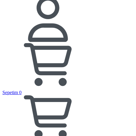
Sepetim
0