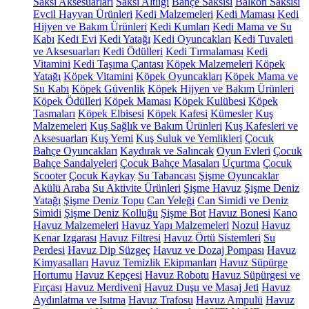
Saksı Aksesuarları
Saksı Altlığı
Bahçe Saksısı
Balkon Saksısı
Evcil Hayvan Ürünleri
Kedi Malzemeleri
Kedi Maması
Kedi
Hijyen ve Bakım Ürünleri
Kedi Kumları
Kedi Mama ve Su
Kabı
Kedi Evi
Kedi Yatağı
Kedi Oyuncakları
Kedi Tuvaleti
ve Aksesuarları
Kedi Ödülleri
Kedi Tırmalaması
Kedi
Vitamini
Kedi Taşıma Çantası
Köpek Malzemeleri
Köpek
Yatağı
Köpek Vitamini
Köpek Oyuncakları
Köpek Mama ve
Su Kabı
Köpek Güvenlik
Köpek Hijyen ve Bakım Ürünleri
Köpek Ödülleri
Köpek Maması
Köpek Kulübesi
Köpek
Tasmaları
Köpek Elbisesi
Köpek Kafesi
Kümesler
Kuş
Malzemeleri
Kuş Sağlık ve Bakım Ürünleri
Kuş Kafesleri ve
Aksesuarları
Kuş Yemi
Kuş Suluk ve Yemlikleri
Çocuk
Bahçe Oyuncakları
Kaydırak ve Salıncak
Oyun Evleri
Çocuk
Bahçe Sandalyeleri
Çocuk Bahçe Masaları
Uçurtma
Çocuk
Scooter
Çocuk Kaykay
Su Tabancası
Şişme Oyuncaklar
Akülü Araba
Su Aktivite Ürünleri
Şişme Havuz
Şişme Deniz
Yatağı
Şişme Deniz Topu
Can Yeleği
Can Simidi ve Deniz
Simidi
Şişme Deniz Kolluğu
Şişme Bot
Havuz Bonesi
Kano
Havuz Malzemeleri
Havuz Yapı Malzemeleri
Nozul
Havuz
Kenar Izgarası
Havuz Filtresi
Havuz Örtü Sistemleri
Su
Perdesi
Havuz Dip Süzgeç
Havuz ve Dozaj Pompası
Havuz
Kimyasalları
Havuz Temizlik Ekipmanları
Havuz Süpürge
Hortumu
Havuz Kepçesi
Havuz Robotu
Havuz Süpürgesi ve
Fırçası
Havuz Merdiveni
Havuz Duşu ve Masaj Jeti
Havuz
Aydınlatma ve Isıtma
Havuz Trafosu
Havuz Ampulü
Havuz