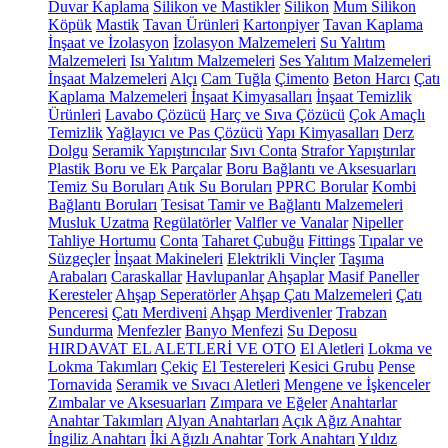
Duvar Kaplama
Silikon ve Mastikler
Silikon
Mum Silikon
Köpük
Mastik
Tavan Ürünleri
Kartonpiyer
Tavan Kaplama
İnşaat ve İzolasyon
İzolasyon Malzemeleri
Su Yalıtım
Malzemeleri
Isı Yalıtım Malzemeleri
Ses Yalıtım Malzemeleri
İnşaat Malzemeleri
Alçı
Cam Tuğla
Çimento
Beton Harcı
Çatı
Kaplama Malzemeleri
İnşaat Kimyasalları
İnşaat Temizlik
Ürünleri
Lavabo Çözücü
Harç ve Sıva Çözücü
Çok Amaçlı
Temizlik
Yağlayıcı ve Pas Çözücü
Yapı Kimyasalları
Derz
Dolgu
Seramik Yapıştırıcılar
Sıvı Conta
Strafor Yapıştırılar
Plastik Boru ve Ek Parçalar
Boru Bağlantı ve Aksesuarları
Temiz Su Boruları
Atık Su Boruları
PPRC Borular
Kombi
Bağlantı Boruları
Tesisat Tamir ve Bağlantı Malzemeleri
Musluk Uzatma
Regülatörler
Valfler ve Vanalar
Nipeller
Tahliye Hortumu
Conta
Taharet Çubuğu
Fittings
Tıpalar ve
Süzgeçler
İnşaat Makineleri
Elektrikli Vinçler
Taşıma
Arabaları
Caraskallar
Havlupanlar
Ahşaplar
Masif Paneller
Keresteler
Ahşap Seperatörler
Ahşap Çatı Malzemeleri
Çatı
Penceresi
Çatı Merdiveni
Ahşap Merdivenler
Trabzan
Sundurma
Menfezler
Banyo Menfezi
Su Deposu
HIRDAVAT EL ALETLERİ VE OTO
El Aletleri
Lokma ve
Lokma Takımları
Çekiç
El Testereleri
Kesici Grubu
Pense
Tornavida
Seramik ve Sıvacı Aletleri
Mengene ve İşkenceler
Zımbalar ve Aksesuarları
Zımpara ve Eğeler
Anahtarlar
Anahtar Takımları
Alyan Anahtarları
Açık Ağız Anahtar
İngiliz Anahtarı
İki Ağızlı Anahtar
Tork Anahtarı
Yıldız