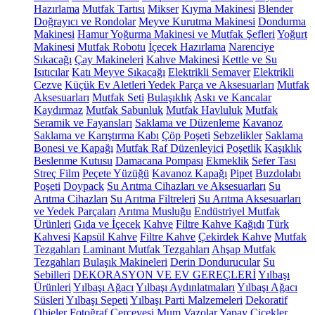
Hazırlama
Mutfak Tartısı
Mikser
Kıyma Makinesi
Blender
Doğrayıcı ve Rondolar
Meyve Kurutma Makinesi
Dondurma
Makinesi
Hamur Yoğurma Makinesi ve Mutfak Şefleri
Yoğurt
Makinesi
Mutfak Robotu
İçecek Hazırlama
Narenciye
Sıkacağı
Çay Makineleri
Kahve Makinesi
Kettle ve Su
Isıtıcılar
Katı Meyve Sıkacağı
Elektrikli Semaver
Elektrikli
Cezve
Küçük Ev Aletleri Yedek Parça ve Aksesuarları
Mutfak
Aksesuarları
Mutfak Seti
Bulaşıklık
Askı ve Kancalar
Kaydırmaz
Mutfak Sabunluk
Mutfak Havluluk
Mutfak
Seramik ve Fayansları
Saklama ve Düzenleme
Kavanoz
Saklama ve Karıştırma Kabı
Çöp Poşeti
Sebzelikler
Saklama
Bonesi ve Kapağı
Mutfak Raf Düzenleyici
Poşetlik
Kaşıklık
Beslenme Kutusu
Damacana Pompası
Ekmeklik
Sefer Tası
Streç Film
Peçete Yüzüğü
Kavanoz Kapağı
Pipet
Buzdolabı
Poşeti
Doypack
Su Arıtma Cihazları ve Aksesuarları
Su
Arıtma Cihazları
Su Arıtma Filtreleri
Su Arıtma Aksesuarları
ve Yedek Parçaları
Arıtma Musluğu
Endüstriyel Mutfak
Ürünleri
Gıda ve İçecek
Kahve
Filtre Kahve Kağıdı
Türk
Kahvesi
Kapsül Kahve
Filtre Kahve
Çekirdek Kahve
Mutfak
Tezgahları
Laminant Mutfak Tezgahları
Ahşap Mutfak
Tezgahları
Bulaşık Makineleri
Derin Dondurucular
Su
Sebilleri
DEKORASYON VE EV GEREÇLERİ
Yılbaşı
Ürünleri
Yılbaşı Ağacı
Yılbaşı Aydınlatmaları
Yılbaşı Ağacı
Süsleri
Yılbaşı Sepeti
Yılbaşı Parti Malzemeleri
Dekoratif
Objeler
Fotoğraf Çerçevesi
Mum
Vazolar
Yapay Çiçekler