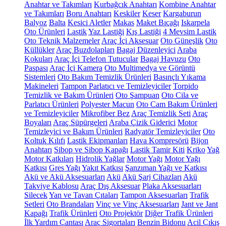
Anahtar ve Takımları
Kurbağcık Anahtarı
Kombine Anahtar
ve Takımları
Boru Anahtarı
Keskiler
Keser
Kargaburun
Balyoz
Balta
Kesici Aletler
Makas
Maket Bıçağı
Iskarpela
Oto Ürünleri
Lastik
Yaz Lastiği
Kış Lastiği
4 Mevsim Lastik
Oto Teknik Malzemeler
Araç İçi Aksesuar
Oto Güneşlik
Oto
Küllükler
Araç Buzdolapları
Bagaj Düzenleyici
Araba
Kokuları
Araç İçi Telefon Tutucular
Bagaj Havuzu
Oto
Paspası
Araç İçi Kamera
Oto Multimedya ve Görüntü
Sistemleri
Oto Bakım Temizlik Ürünleri
Basınçlı Yıkama
Makineleri
Tampon Parlatıcı ve Temizleyiciler
Torpido
Temizlik ve Bakım Ürünleri
Oto Şampuan
Oto Cila ve
Parlatıcı Ürünleri
Polyester Macun
Oto Cam Bakım Ürünleri
ve Temizleyiciler
Mikrofiber Bez
Araç Temizlik Seti
Araç
Boyaları
Araç Süpürgeleri
Araba Çizik Giderici
Motor
Temizleyici ve Bakım Ürünleri
Radyatör Temizleyiciler
Oto
Koltuk Kılıfı
Lastik Ekipmanları
Hava Kompresörü
Bijon
Anahtarı
Sibop ve Sibop Kapağı
Lastik Tamir Kiti
Kriko
Yağ
Motor Katkıları
Hidrolik Yağlar
Motor Yağı
Motor Yağı
Katkısı
Gres Yağı
Yakıt Katkısı
Şanzıman Yağı ve Katkısı
Akü ve Akü Aksesuarları
Akü
Akü Şarj Cihazları
Akü
Takviye Kablosu
Araç Dış Aksesuar
Plaka Aksesuarları
Silecek
Yan ve Tavan Çıtaları
Tampon Aksesuarları
Trafik
Setleri
Oto Brandaları
Vinç ve Vinç Aksesuarları
Jant ve Jant
Kapağı
Trafik Ürünleri
Oto Projektör
Diğer Trafik Ürünleri
İlk Yardım Çantası
Araç Sigortaları
Benzin Bidonu
Acil Çıkış