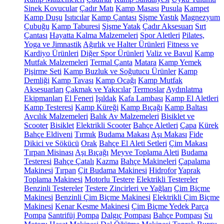
Sinek Kovucular
Çadır Matı
Kamp Masası
Pusula
Kampet
Kamp Duşu
Isıtıcılar
Kamp Çantası
Şişme Yastık
Magnezyum
Çubuğu
Kamp Taburesi
Şişme Yatak
Çadır Aksesuarı
Sırt
Çantası
Hayatta Kalma Malzemeleri
Spor Aletleri
Pilates,
Yoga ve Jimnastik
Ağırlık ve Halter Ürünleri
Fitness ve
Kardiyo Ürünleri
Diğer Spor Ürünleri
Valiz ve Bavul
Kamp
Mutfak Malzemeleri
Termal Çanta
Matara
Kamp Yemek
Pişirme Seti
Kamp Buzluk ve Soğutucu Ürünler
Kamp
Demliği
Kamp Tavası
Kamp Ocağı
Kamp Mutfak
Aksesuarları
Çakmak ve Yakıcılar
Termoslar
Aydınlatma
Ekipmanları
El Feneri
Işıldak
Kafa Lambası
Kamp El Aletleri
Kamp Testeresi
Kamp Küreği
Kamp Bıçağı
Kamp Baltası
Avcılık Malzemeleri
Balık Av Malzemeleri
Bisiklet ve
Scooter
Bisiklet
Elektrikli Scooter
Bahçe Aletleri
Çapa
Kürek
Bahçe Eldiveni
Tırmık
Budama Makası
Aşı Makası
Fide
Dikici ve Sökücü
Orak
Bahçe El Aleti Setleri
Çim Makası
Tırpan Misinası
Aşı Bıçağı
Meyve Toplama Aleti
Budama
Testeresi
Bahçe Çatalı
Kazma
Bahçe Makineleri
Çapalama
Makinesi
Tırpan
Çit Budama Makinesi
Hidrofor
Yaprak
Toplama Makinesi
Motorlu Testere
Elektrikli Testereler
Benzinli Testereler
Testere Zincirleri ve Yağları
Çim Biçme
Makinesi
Benzinli Çim Biçme Makinesi
Elektrikli Çim Biçme
Makinesi
Kenar Kesme Makinesi
Çim Biçme Yedek Parça
Pompa
Santrifüj Pompa
Dalgıç Pompası
Bahçe Pompası
Su