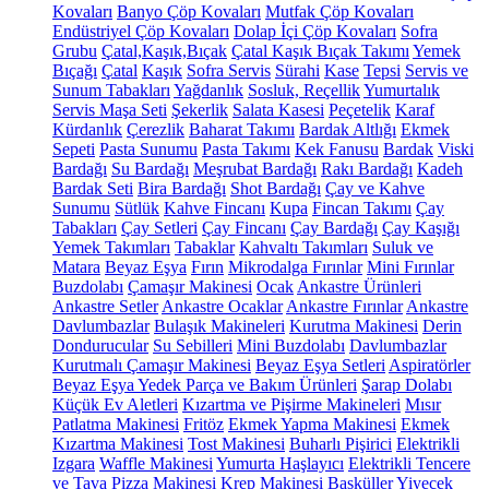
Kovaları
Banyo Çöp Kovaları
Mutfak Çöp Kovaları
Endüstriyel Çöp Kovaları
Dolap İçi Çöp Kovaları
Sofra
Grubu
Çatal,Kaşık,Bıçak
Çatal Kaşık Bıçak Takımı
Yemek
Bıçağı
Çatal
Kaşık
Sofra Servis
Sürahi
Kase
Tepsi
Servis ve
Sunum Tabakları
Yağdanlık
Sosluk, Reçellik
Yumurtalık
Servis Maşa Seti
Şekerlik
Salata Kasesi
Peçetelik
Karaf
Kürdanlık
Çerezlik
Baharat Takımı
Bardak Altlığı
Ekmek
Sepeti
Pasta Sunumu
Pasta Takımı
Kek Fanusu
Bardak
Viski
Bardağı
Su Bardağı
Meşrubat Bardağı
Rakı Bardağı
Kadeh
Bardak Seti
Bira Bardağı
Shot Bardağı
Çay ve Kahve
Sunumu
Sütlük
Kahve Fincanı
Kupa
Fincan Takımı
Çay
Tabakları
Çay Setleri
Çay Fincanı
Çay Bardağı
Çay Kaşığı
Yemek Takımları
Tabaklar
Kahvaltı Takımları
Suluk ve
Matara
Beyaz Eşya
Fırın
Mikrodalga Fırınlar
Mini Fırınlar
Buzdolabı
Çamaşır Makinesi
Ocak
Ankastre Ürünleri
Ankastre Setler
Ankastre Ocaklar
Ankastre Fırınlar
Ankastre
Davlumbazlar
Bulaşık Makineleri
Kurutma Makinesi
Derin
Dondurucular
Su Sebilleri
Mini Buzdolabı
Davlumbazlar
Kurutmalı Çamaşır Makinesi
Beyaz Eşya Setleri
Aspiratörler
Beyaz Eşya Yedek Parça ve Bakım Ürünleri
Şarap Dolabı
Küçük Ev Aletleri
Kızartma ve Pişirme Makineleri
Mısır
Patlatma Makinesi
Fritöz
Ekmek Yapma Makinesi
Ekmek
Kızartma Makinesi
Tost Makinesi
Buharlı Pişirici
Elektrikli
Izgara
Waffle Makinesi
Yumurta Haşlayıcı
Elektrikli Tencere
ve Tava
Pizza Makinesi
Krep Makinesi
Basküller
Yiyecek