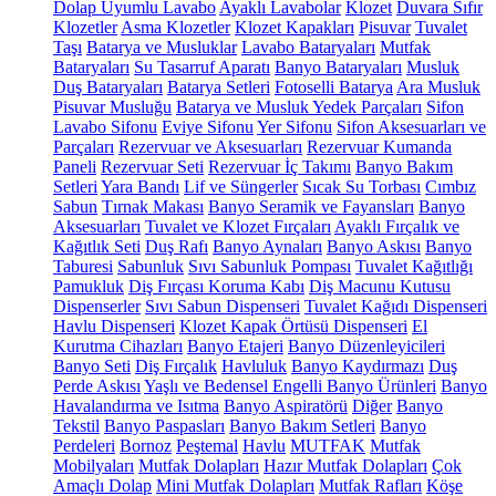
Dolap Uyumlu Lavabo
Ayaklı Lavabolar
Klozet
Duvara Sıfır
Klozetler
Asma Klozetler
Klozet Kapakları
Pisuvar
Tuvalet
Taşı
Batarya ve Musluklar
Lavabo Bataryaları
Mutfak
Bataryaları
Su Tasarruf Aparatı
Banyo Bataryaları
Musluk
Duş Bataryaları
Batarya Setleri
Fotoselli Batarya
Ara Musluk
Pisuvar Musluğu
Batarya ve Musluk Yedek Parçaları
Sifon
Lavabo Sifonu
Eviye Sifonu
Yer Sifonu
Sifon Aksesuarları ve
Parçaları
Rezervuar ve Aksesuarları
Rezervuar Kumanda
Paneli
Rezervuar Seti
Rezervuar İç Takımı
Banyo Bakım
Setleri
Yara Bandı
Lif ve Süngerler
Sıcak Su Torbası
Cımbız
Sabun
Tırnak Makası
Banyo Seramik ve Fayansları
Banyo
Aksesuarları
Tuvalet ve Klozet Fırçaları
Ayaklı Fırçalık ve
Kağıtlık Seti
Duş Rafı
Banyo Aynaları
Banyo Askısı
Banyo
Taburesi
Sabunluk
Sıvı Sabunluk Pompası
Tuvalet Kağıtlığı
Pamukluk
Diş Fırçası Koruma Kabı
Diş Macunu Kutusu
Dispenserler
Sıvı Sabun Dispenseri
Tuvalet Kağıdı Dispenseri
Havlu Dispenseri
Klozet Kapak Örtüsü Dispenseri
El
Kurutma Cihazları
Banyo Etajeri
Banyo Düzenleyicileri
Banyo Seti
Diş Fırçalık
Havluluk
Banyo Kaydırmazı
Duş
Perde Askısı
Yaşlı ve Bedensel Engelli Banyo Ürünleri
Banyo
Havalandırma ve Isıtma
Banyo Aspiratörü
Diğer
Banyo
Tekstil
Banyo Paspasları
Banyo Bakım Setleri
Banyo
Perdeleri
Bornoz
Peştemal
Havlu
MUTFAK
Mutfak
Mobilyaları
Mutfak Dolapları
Hazır Mutfak Dolapları
Çok
Amaçlı Dolap
Mini Mutfak Dolapları
Mutfak Rafları
Köşe