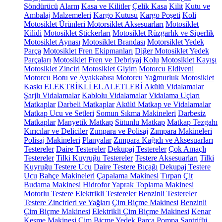
Söndürücü
Alarm
Kasa ve Kilitler
Çelik Kasa
Kilit
Kutu ve
Ambalaj Malzemeleri
Kargo Kutusu
Kargo Poşeti
Koli
Motosiklet Ürünleri
Motorsiklet Aksesuarları
Motosiklet
Kilidi
Motosiklet Stickerları
Motosiklet Rüzgarlık ve Siperlik
Motosiklet Aynası
Motosiklet Brandası
Motorsiklet Yedek
Parça
Motosiklet Fren Ekipmanları
Diğer Motosiklet Yedek
Parçaları
Motosiklet Fren ve Debriyaj Kolu
Motosiklet Kayışı
Motosiklet Zinciri
Motosiklet Giyim
Motorcu Eldiveni
Motorcu Botu ve Ayakkabısı
Motorcu Yağmurluk
Motosiklet
Kaskı
ELEKTRİKLİ EL ALETLERİ
Akülü Vidalamalar
Şarjlı Vidalamalar
Kablolu Vidalamalar
Vidalama Uçları
Matkaplar
Darbeli Matkaplar
Akülü Matkap ve Vidalamalar
Matkap Ucu ve Setleri
Somun Sıkma Makineleri
Darbesiz
Matkaplar
Manyetik Matkap
Sütunlu Matkap
Matkap Tezgahı
Kırıcılar ve Deliciler
Zımpara ve Polisaj
Zımpara Makineleri
Polisaj Makineleri
Planyalar
Zımpara Kağıdı ve Aksesuarları
Testereler
Daire Testereler
Dekupaj Testereler
Çok Amaçlı
Testereler
Tilki Kuyruğu Testereler
Testere Aksesuarları
Tilki
Kuyruğu Testere Ucu
Daire Testere Bıçağı
Dekupaj Testere
Ucu
Bahçe Makineleri
Çapalama Makinesi
Tırpan
Çit
Budama Makinesi
Hidrofor
Yaprak Toplama Makinesi
Motorlu Testere
Elektrikli Testereler
Benzinli Testereler
Testere Zincirleri ve Yağları
Çim Biçme Makinesi
Benzinli
Çim Biçme Makinesi
Elektrikli Çim Biçme Makinesi
Kenar
Kesme Makinesi
Çim Biçme Yedek Parça
Pompa
Santrifüj