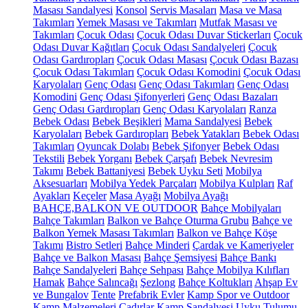
Masası Sandalyesi
Konsol
Servis Masaları
Masa ve Masa
Takımları
Yemek Masası ve Takımları
Mutfak Masası ve
Takımları
Çocuk Odası
Çocuk Odası Duvar Stickerları
Çocuk
Odası Duvar Kağıtları
Çocuk Odası Sandalyeleri
Çocuk
Odası Gardıropları
Çocuk Odası Masası
Çocuk Odası Bazası
Çocuk Odası Takımları
Çocuk Odası Komodini
Çocuk Odası
Karyolaları
Genç Odası
Genç Odası Takımları
Genç Odası
Komodini
Genç Odası Şifonyerleri
Genç Odası Bazaları
Genç Odası Gardıropları
Genç Odası Karyolaları
Ranza
Bebek Odası
Bebek Beşikleri
Mama Sandalyesi
Bebek
Karyolaları
Bebek Gardıropları
Bebek Yatakları
Bebek Odası
Takımları
Oyuncak Dolabı
Bebek Şifonyer
Bebek Odası
Tekstili
Bebek Yorganı
Bebek Çarşafı
Bebek Nevresim
Takımı
Bebek Battaniyesi
Bebek Uyku Seti
Mobilya
Aksesuarları
Mobilya Yedek Parçaları
Mobilya Kulpları
Raf
Ayakları
Keçeler
Masa Ayağı
Mobilya Ayağı
BAHÇE,BALKON VE OUTDOOR
Bahçe Mobilyaları
Bahçe Takımları
Balkon ve Bahçe Oturma Grubu
Bahçe ve
Balkon Yemek Masası Takımları
Balkon ve Bahçe Köşe
Takımı
Bistro Setleri
Bahçe Minderi
Çardak ve Kameriyeler
Bahçe ve Balkon Masası
Bahçe Şemsiyesi
Bahçe Bankı
Bahçe Sandalyeleri
Bahçe Sehpası
Bahçe Mobilya Kılıfları
Hamak
Bahçe Salıncağı
Şezlong
Bahçe Koltukları
Ahşap Ev
ve Bungalov
Tente
Prefabrik Evler
Kamp Spor ve Outdoor
Kamp Malzemeleri
Çadırlar
Kamp Sandalyesi
Uyku Tulumu