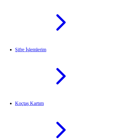
Şifre İşlemlerim
Koçtaş Kartım