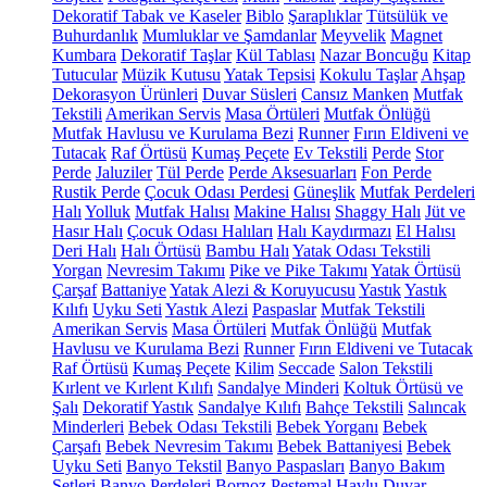
Dekoratif Tabak ve Kaseler
Biblo
Şaraplıklar
Tütsülük ve
Buhurdanlık
Mumluklar ve Şamdanlar
Meyvelik
Magnet
Kumbara
Dekoratif Taşlar
Kül Tablası
Nazar Boncuğu
Kitap
Tutucular
Müzik Kutusu
Yatak Tepsisi
Kokulu Taşlar
Ahşap
Dekorasyon Ürünleri
Duvar Süsleri
Cansız Manken
Mutfak
Tekstili
Amerikan Servis
Masa Örtüleri
Mutfak Önlüğü
Mutfak Havlusu ve Kurulama Bezi
Runner
Fırın Eldiveni ve
Tutacak
Raf Örtüsü
Kumaş Peçete
Ev Tekstili
Perde
Stor
Perde
Jaluziler
Tül Perde
Perde Aksesuarları
Fon Perde
Rustik Perde
Çocuk Odası Perdesi
Güneşlik
Mutfak Perdeleri
Halı
Yolluk
Mutfak Halısı
Makine Halısı
Shaggy Halı
Jüt ve
Hasır Halı
Çocuk Odası Halıları
Halı Kaydırmazı
El Halısı
Deri Halı
Halı Örtüsü
Bambu Halı
Yatak Odası Tekstili
Yorgan
Nevresim Takımı
Pike ve Pike Takımı
Yatak Örtüsü
Çarşaf
Battaniye
Yatak Alezi & Koruyucusu
Yastık
Yastık
Kılıfı
Uyku Seti
Yastık Alezi
Paspaslar
Mutfak Tekstili
Amerikan Servis
Masa Örtüleri
Mutfak Önlüğü
Mutfak
Havlusu ve Kurulama Bezi
Runner
Fırın Eldiveni ve Tutacak
Raf Örtüsü
Kumaş Peçete
Kilim
Seccade
Salon Tekstili
Kırlent ve Kırlent Kılıfı
Sandalye Minderi
Koltuk Örtüsü ve
Şalı
Dekoratif Yastık
Sandalye Kılıfı
Bahçe Tekstili
Salıncak
Minderleri
Bebek Odası Tekstili
Bebek Yorganı
Bebek
Çarşafı
Bebek Nevresim Takımı
Bebek Battaniyesi
Bebek
Uyku Seti
Banyo Tekstil
Banyo Paspasları
Banyo Bakım
Setleri
Banyo Perdeleri
Bornoz
Peştemal
Havlu
Duvar