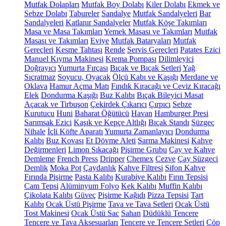
Mutfak Dolapları
Mutfak Boy Dolabı
Kiler Dolabı
Ekmek ve
Sebze Dolabı
Tabureler
Sandalye
Mutfak Sandalyeleri
Bar
Sandalyeleri
Katlanır Sandalyeler
Mutfak Köşe Takımları
Masa ve Masa Takımları
Yemek Masası ve Takımları
Mutfak
Masası ve Takımları
Eviye
Mutfak Bataryaları
Mutfak
Gereçleri
Kesme Tahtası
Rende
Servis Gereçleri
Patates Ezici
Manuel Kıyma Makinesi
Krema Pompası
Dilimleyici
Doğrayıcı
Yumurta Fırçası
Bıçak ve Bıçak Setleri
Yağ
Sıçratmaz
Soyucu, Oyacak
Ölçü Kabı ve Kaşığı
Merdane ve
Oklava
Hamur Açma Matı
Fındık Kıracağı ve Ceviz Kıracağı
Elek
Dondurma Kaşığı
Buz Kalıbı
Bıçak Bileyici Masat
Açacak ve Tirbuşon
Çekirdek Çıkarıcı
Çırpıcı
Sebze
Kurutucu
Huni
Baharat Öğütücü
Havan
Hamburger Presi
Sarımsak Ezici
Kaşık ve Kepçe Altlığı
Bıçak Standı
Süzgeç
Nihale
İçli Köfte Aparatı
Yumurta Zamanlayıcı
Dondurma
Kalıbı
Buz Kovası
Et Dövme Aleti
Sarma Makinesi
Kahve
Değirmenleri
Limon Sıkacağı
Pişirme Grubu
Çay ve Kahve
Demleme
French Press
Dripper
Chemex
Cezve
Çay Süzgeci
Demlik
Moka Pot
Çaydanlık
Kahve Filtresi
Sifon Kahve
Fırında Pişirme
Pasta Kalıbı
Kurabiye Kalıbı
Fırın Tepsisi
Cam Tepsi
Alüminyum Folyo
Kek Kalıbı
Muffin Kalıbı
Çikolata Kalıbı
Güveç
Pişirme Kağıdı
Pizza Tepsisi
Tart
Kalıbı
Ocak Üstü Pişirme
Tava ve Tava Setleri
Ocak Üstü
Tost Makinesi
Ocak Üstü Sac
Sahan
Düdüklü Tencere
Tencere ve Tava Aksesuarları
Tencere ve Tencere Setleri
Çöp