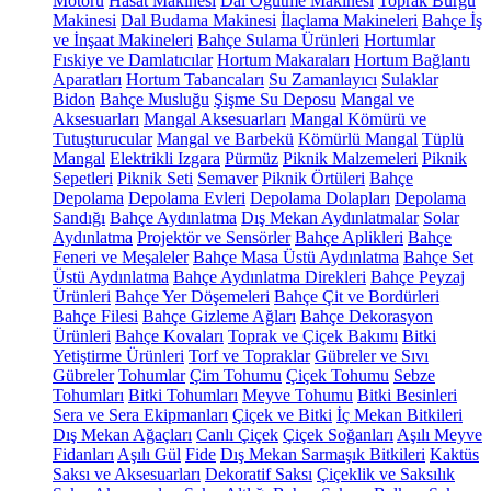
Motoru
Hasat Makinesi
Dal Öğütme Makinesi
Toprak Burgu
Makinesi
Dal Budama Makinesi
İlaçlama Makineleri
Bahçe İş
ve İnşaat Makineleri
Bahçe Sulama Ürünleri
Hortumlar
Fıskiye ve Damlatıcılar
Hortum Makaraları
Hortum Bağlantı
Aparatları
Hortum Tabancaları
Su Zamanlayıcı
Sulaklar
Bidon
Bahçe Musluğu
Şişme Su Deposu
Mangal ve
Aksesuarları
Mangal Aksesuarları
Mangal Kömürü ve
Tutuşturucular
Mangal ve Barbekü
Kömürlü Mangal
Tüplü
Mangal
Elektrikli Izgara
Pürmüz
Piknik Malzemeleri
Piknik
Sepetleri
Piknik Seti
Semaver
Piknik Örtüleri
Bahçe
Depolama
Depolama Evleri
Depolama Dolapları
Depolama
Sandığı
Bahçe Aydınlatma
Dış Mekan Aydınlatmalar
Solar
Aydınlatma
Projektör ve Sensörler
Bahçe Aplikleri
Bahçe
Feneri ve Meşaleler
Bahçe Masa Üstü Aydınlatma
Bahçe Set
Üstü Aydınlatma
Bahçe Aydınlatma Direkleri
Bahçe Peyzaj
Ürünleri
Bahçe Yer Döşemeleri
Bahçe Çit ve Bordürleri
Bahçe Filesi
Bahçe Gizleme Ağları
Bahçe Dekorasyon
Ürünleri
Bahçe Kovaları
Toprak ve Çiçek Bakımı
Bitki
Yetiştirme Ürünleri
Torf ve Topraklar
Gübreler ve Sıvı
Gübreler
Tohumlar
Çim Tohumu
Çiçek Tohumu
Sebze
Tohumları
Bitki Tohumları
Meyve Tohumu
Bitki Besinleri
Sera ve Sera Ekipmanları
Çiçek ve Bitki
İç Mekan Bitkileri
Dış Mekan Ağaçları
Canlı Çiçek
Çiçek Soğanları
Aşılı Meyve
Fidanları
Aşılı Gül
Fide
Dış Mekan Sarmaşık Bitkileri
Kaktüs
Saksı ve Aksesuarları
Dekoratif Saksı
Çiçeklik ve Saksılık