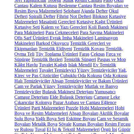
Sıvı Yapıştırıcılar
Tebeşir
Suluk
Resim Çantası
Pano
Okul
Çantası
Kalem Kutusu
Beslenme Çantası
Resim Boyaları ve
Resim Boya Malzemeleri
Selobant
Ajanda
Defter
Okul
Defteri
Spiralli Defter
Fihrist
Not Defteri
Bloknot
Kırtasiye
Malzemeleri
Masaüstü Gereçleri
Kırtasiye Kağıt Ürünleri
Kırtasiye Seti
Kalem ve Yazı Gereçleri
Koli Bandı Makinesi
Para Makineleri
Para Çekmeceleri
Para Sayma Makineleri
Ofis Sarf Ürünleri
Evrak İmha Makineleri
Laminasyon
Makineleri
Barkod Okuyucu
Temizlik Gereçleri ve
Ekipmanları
Temizlik Eldiveni
Temizlik Kovası
Temizlik,
Ovma Teli
Tüy Toplama Ürünleri
Faraş
Çekpas
Fırça ve
Süpürge
Temizlik Bezleri
Temizlik Süngeri
Paspas ve Mop
Kâğıt Havlu
Tuvalet Kağıdı
Islak Mendil
Ev Temizlik
Malzemeleri
Tuvalet Temizleyici
Yüzey Temizleyiciler
Yağ,
Kireç ve Pas Çözücüler
Çubuklu Oda Kokusu
Oda Kokusu
Halı Temizleyiciler
Ahşap Temizleyiciler ve Bakım Ürünleri
Cam ve Parlak Yüzey Temizleyiciler
Mutfak ve Banyo
Temizleyiciler
Bulaşık Makinesi Deterjanı
Yumuşatıcı
Çamaşır Deterjanı
Elde Bulaşık Deterjanı
Çamaşır Leke
Çıkarıcılar
Kolonya
Pazar Arabası ve Çantası
Eğlence
Ürünleri
Parti Malzemeleri
Puzzle
Hobi Malzemeleri
Hobi
Boya ve Resim Malzemeleri
Ahşap Boyaları
Akrilik Boyalar
Sulu Boya
Yağlı Boya Seti
Eskitme Boyası
Cam ve Seramik
Boyaları
Metalik Boya
Şövale
Kumaş Boyaları
Resim Fırçası
ve Rulosu
Tuval
El İşi & Tekstil Malzemeleri
Örgü İpi
Güpür