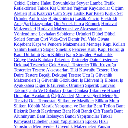
Çekici
Çekme Halatı
Boyunluklar
Seyyar Lamba
Trafik
Reflektörleri
Takoz
Kış Ürünleri
Yağmur Kaydırıcılar
Ölçüm
Aletleri
Buz Kazıyıcı
Cam Suyu
Lastik Kar Paleti
Kışlık Set
Ürünler
Antifrizler
Buğu Giderici
Lastik Zinciri
Elektrikli
Araç Şarj İstasyonları
Oto Yedek Parça
Römork
Hırdavat
Malzemeleri
Hırdavat Malzemesi ve Aksesuarları
Yönlendirme Levhaları
Sabitleme Ürünleri
Dübel
Dübel
Setleri
Somun
Çivi
Vida-Çivi
Demir Pul
Vida
Civata
Köşebent
Kapı ve Pencere Malzemeleri
Menteşe
Kapı Kolları
Yalıtım Bantları
Stoper
Sineklik
Pencere Kolu
Kapı Hidroliği
Kapı Dürbünü
Kapı Kilitleri
Kapı Sürgüleri
Anahtarlık
Gönye
Posta Kutuları
Tekerlek
Testereler
Daire Testereler
Dekupaj Testereler
Çok Amaçlı Testereler
Tilki Kuyruğu
Testereler
Testere Aksesuarları
Tilki Kuyruğu Testere Ucu
Daire Testere Bıçağı
Dekupaj Testere Ucu
İş Güvenlik
Malzemeleri
İş Güvenlik Gözlükleri
İş Eldiveni
İş Elbisesi
İş
Ayakkabısı
Diğer İş Güvenlik Ürünleri
Siperlik
Lanyard
Takım Çanta Ve Dolapları
Takım Çantası
Takım ve Hizmet
Dolapları
Avadanlık
Ölçü Aletleri
Metre ve Şerit Metre
Su
Terazisi
Oda Termostatı
Silikon ve Mastikler
Silikon
Mum
Silikon
Köpük
Mastik
Yapıştırıcı ve Bantlar
Bant
Teflon Bant
Elektrik Bandı
Kaydırmaz Bant
Koli Bandı
Çift Taraflı Bant
Alüminyum Bant
İzolasyon Bandı
Yapıştırıcılar
Tutkal
Kimyasal Dübeller
Japon Yapıştırıcıları
Epoksi
Hızlı
Yapıştırıcı
Merdivenler
Güvenlik Malzemeleri
Yangın