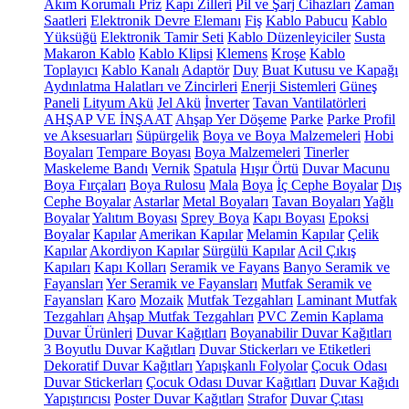
Akım Korumalı Priz
Kapı Zilleri
Pil ve Şarj Cihazları
Zaman
Saatleri
Elektronik Devre Elemanı
Fiş
Kablo Pabucu
Kablo
Yüksüğü
Elektronik Tamir Seti
Kablo Düzenleyiciler
Susta
Makaron Kablo
Kablo Klipsi
Klemens
Kroşe
Kablo
Toplayıcı
Kablo Kanalı
Adaptör
Duy
Buat Kutusu ve Kapağı
Aydınlatma Halatları ve Zincirleri
Enerji Sistemleri
Güneş
Paneli
Lityum Akü
Jel Akü
İnverter
Tavan Vantilatörleri
AHŞAP VE İNŞAAT
Ahşap Yer Döşeme
Parke
Parke Profil
ve Aksesuarları
Süpürgelik
Boya ve Boya Malzemeleri
Hobi
Boyaları
Tempare Boyası
Boya Malzemeleri
Tinerler
Maskeleme Bandı
Vernik
Spatula
Hışır Örtü
Duvar Macunu
Boya Fırçaları
Boya Rulosu
Mala
Boya
İç Cephe Boyalar
Dış
Cephe Boyalar
Astarlar
Metal Boyaları
Tavan Boyaları
Yağlı
Boyalar
Yalıtım Boyası
Sprey Boya
Kapı Boyası
Epoksi
Boyalar
Kapılar
Amerikan Kapılar
Melamin Kapılar
Çelik
Kapılar
Akordiyon Kapılar
Sürgülü Kapılar
Acil Çıkış
Kapıları
Kapı Kolları
Seramik ve Fayans
Banyo Seramik ve
Fayansları
Yer Seramik ve Fayansları
Mutfak Seramik ve
Fayansları
Karo
Mozaik
Mutfak Tezgahları
Laminant Mutfak
Tezgahları
Ahşap Mutfak Tezgahları
PVC Zemin Kaplama
Duvar Ürünleri
Duvar Kağıtları
Boyanabilir Duvar Kağıtları
3 Boyutlu Duvar Kağıtları
Duvar Stickerları ve Etiketleri
Dekoratif Duvar Kağıtları
Yapışkanlı Folyolar
Çocuk Odası
Duvar Stickerları
Çocuk Odası Duvar Kağıtları
Duvar Kağıdı
Yapıştırıcısı
Poster Duvar Kağıtları
Strafor
Duvar Çıtası