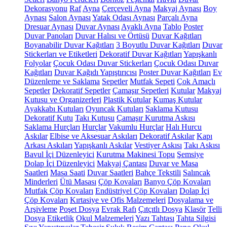
Dekorasyonu
Raf
Ayna
Çerçeveli Ayna
Makyaj Aynası
Boy
Aynası
Salon Aynası
Yatak Odası Aynası
Parçalı Ayna
Dresuar Aynası
Duvar Aynası
Ayaklı Ayna
Tablo
Poster
Duvar Panoları
Duvar Halısı ve Örtüsü
Duvar Kağıtları
Boyanabilir Duvar Kağıtları
3 Boyutlu Duvar Kağıtları
Duvar
Stickerları ve Etiketleri
Dekoratif Duvar Kağıtları
Yapışkanlı
Folyolar
Çocuk Odası Duvar Stickerları
Çocuk Odası Duvar
Kağıtları
Duvar Kağıdı Yapıştırıcısı
Poster Duvar Kağıtları
Ev
Düzenleme ve Saklama
Sepetler
Mutfak Sepeti
Çok Amaçlı
Sepetler
Dekoratif Sepetler
Çamaşır Sepetleri
Kutular
Makyaj
Kutusu ve Organizerleri
Plastik Kutular
Kumaş Kutular
Ayakkabı Kutuları
Oyuncak Kutuları
Saklama Kutusu
Dekoratif Kutu
Takı Kutusu
Çamaşır Kurutma Askısı
Saklama Hurçları
Hurçlar
Vakumlu Hurçlar
Halı Hurcu
Askılar
Elbise ve Aksesuar Askıları
Dekoratif Askılar
Kapı
Arkası Askıları
Yapışkanlı Askılar
Vestiyer Askısı
Takı Askısı
Bavul İçi Düzenleyici
Kurutma Makinesi Topu
Şemsiye
Dolap İçi Düzenleyici
Makyaj Çantası
Duvar ve Masa
Saatleri
Masa Saati
Duvar Saatleri
Bahçe Tekstili
Salıncak
Minderleri
Ütü Masası
Çöp Kovaları
Banyo Çöp Kovaları
Mutfak Çöp Kovaları
Endüstriyel Çöp Kovaları
Dolap İçi
Çöp Kovaları
Kırtasiye ve Ofis Malzemeleri
Dosyalama ve
Arşivleme
Poşet Dosya
Evrak Rafı
Çıtçıtlı Dosya
Klasör
Telli
Dosya
Etiketlik
Okul Malzemeleri
Yazı Tahtası
Tahta Silgisi