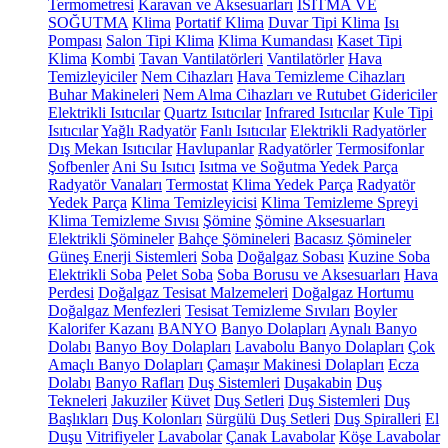
Termometresi
Karavan ve Aksesuarları
ISITMA VE
SOĞUTMA
Klima
Portatif Klima
Duvar Tipi Klima
Isı
Pompası
Salon Tipi Klima
Klima Kumandası
Kaset Tipi
Klima
Kombi
Tavan Vantilatörleri
Vantilatörler
Hava
Temizleyiciler
Nem Cihazları
Hava Temizleme Cihazları
Buhar Makineleri
Nem Alma Cihazları ve Rutubet Gidericiler
Elektrikli Isıtıcılar
Quartz Isıtıcılar
Infrared Isıtıcılar
Kule Tipi
Isıtıcılar
Yağlı Radyatör
Fanlı Isıtıcılar
Elektrikli Radyatörler
Dış Mekan Isıtıcılar
Havlupanlar
Radyatörler
Termosifonlar
Şofbenler
Ani Su Isıtıcı
Isıtma ve Soğutma Yedek Parça
Radyatör Vanaları
Termostat
Klima Yedek Parça
Radyatör
Yedek Parça
Klima Temizleyicisi
Klima Temizleme Spreyi
Klima Temizleme Sıvısı
Şömine
Şömine Aksesuarları
Elektrikli Şömineler
Bahçe Şömineleri
Bacasız Şömineler
Güneş Enerji Sistemleri
Soba
Doğalgaz Sobası
Kuzine Soba
Elektrikli Soba
Pelet Soba
Soba Borusu ve Aksesuarları
Hava
Perdesi
Doğalgaz Tesisat Malzemeleri
Doğalgaz Hortumu
Doğalgaz Menfezleri
Tesisat Temizleme Sıvıları
Boyler
Kalorifer Kazanı
BANYO
Banyo Dolapları
Aynalı Banyo
Dolabı
Banyo Boy Dolapları
Lavabolu Banyo Dolapları
Çok
Amaçlı Banyo Dolapları
Çamaşır Makinesi Dolapları
Ecza
Dolabı
Banyo Rafları
Duş Sistemleri
Duşakabin
Duş
Tekneleri
Jakuziler
Küvet
Duş Setleri
Duş Sistemleri
Duş
Başlıkları
Duş Kolonları
Sürgülü Duş Setleri
Duş Spiralleri
El
Duşu
Vitrifiyeler
Lavabolar
Çanak Lavabolar
Köşe Lavabolar