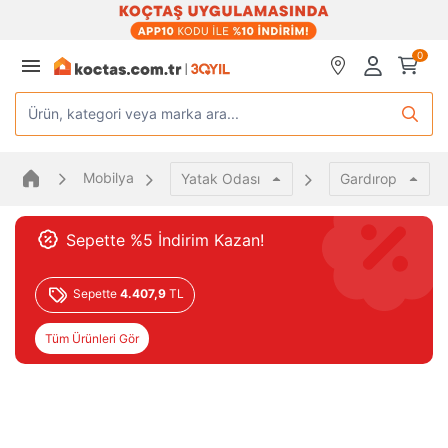
0
Ürün, kategori veya marka ara...
Mobilya
Yatak Odası
Gardırop
Sepette %5 İndirim Kazan!
Sepette
4.407,9
TL
Tüm Ürünleri Gör