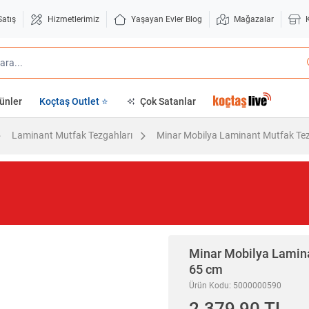
Satış
Hizmetlerimiz
Yaşayan Evler Blog
Mağazalar
ünler
Koçtaş Outlet ⭐
Çok Satanlar
Laminant Mutfak Tezgahları
Minar Mobilya Laminant Mutfak Tez
Minar Mobilya
Lamina
65 cm
Ürün Kodu: 5000000590