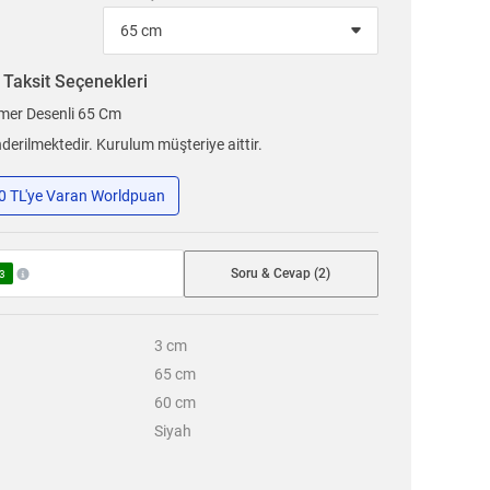
n
Taksit Seçenekleri
mer Desenli 65 Cm
erilmektedir. Kurulum müşteriye aittir.
50 TL'ye Varan Worldpuan
Soru & Cevap (2)
3
3
cm
65
cm
60
cm
Siyah