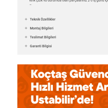
kırık çizik vb durumda olan parçalarınız 2-3 iş günü içe
–
Teknik Özellikler
Montaj Bilgileri
Teslimat Bilgileri
Garanti Bilgisi