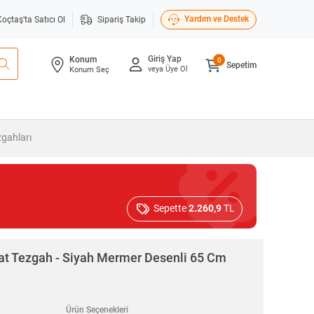
Yardım ve Destek
Koçtaş'ta Satıcı Ol
Sipariş Takip
Giriş Yap
Konum
0
Sepetim
veya Üye Ol
Konum Seç
gahları
Sepette
2.260,9
TL
t Tezgah - Siyah Mermer Desenli 65 Cm
Ürün Seçenekleri