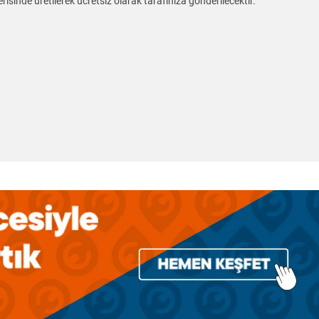
risinde üretilerek ücretsiz olarak tarafınıza gönderilecektir.