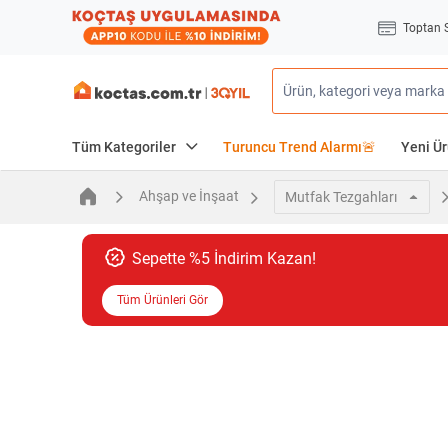
Toptan 
Tüm Kategoriler
Turuncu Trend Alarmı🚨
Yeni Ür
Ahşap ve İnşaat
Mutfak Tezgahları
Sepette %5 İndirim Kazan!
Tüm Ürünleri Gör