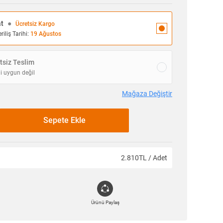
at
●
Ücretsiz Kargo
iliş Tarihi:
19 Ağustos
siz Teslim
i uygun değil
Mağaza Değiştir
Sepete Ekle
2.810TL / Adet
Ürünü Paylaş