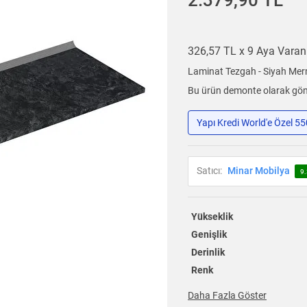
2.379,90 TL
326,57 TL x 9 Aya Vara
Laminat Tezgah - Siyah Mer
Bu ürün demonte olarak gönd
Yapı Kredi World'e Özel 5
Satıcı:
Minar Mobilya
9.
Yükseklik
Genişlik
Derinlik
Renk
Daha Fazla Göster