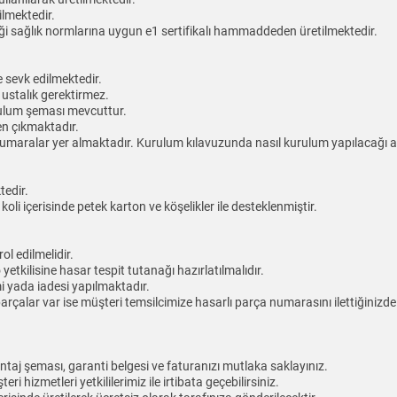
ilmektedir.
i sağlık normlarına uygun e1 sertifikalı hammaddeden üretilmektedir.
 sevk edilmektedir.
 ustalık gerektirmez.
urulum şeması mevcuttur.
en çıkmaktadır.
numaralar yer almaktadır. Kurulum kılavuzunda nasıl kurulum yapılacağı ayr
tedir.
i içerisinde petek karton ve köşelikler ile desteklenmiştir.
l edilmelidir.
yetkilisine hasar tespit tutanağı hazırlatılmalıdır.
mi yada iadesi yapılmaktadır.
parçalar var ise müşteri temsilcimize hasarlı parça numarasını ilettiğinizd
taj şeması, garanti belgesi ve faturanızı mutlaka saklayınız.
 hizmetleri yetkililerimiz ile irtibata geçebilirsiniz.