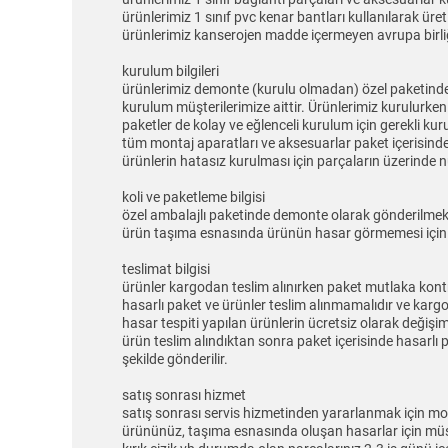
ürünlerimiz 1 sınıf pvc kenar bantları kullanılarak üret
ürünlerimiz kanserojen madde içermeyen avrupa birliğ
kurulum bilgileri
ürünlerimiz demonte (kurulu olmadan) özel paketinde
kurulum müşterilerimize aittir. Ürünlerimiz kurulurken
paketler de kolay ve eğlenceli kurulum için gerekli k
tüm montaj aparatları ve aksesuarlar paket içerisind
ürünlerin hatasız kurulması için parçaların üzerinde 
koli ve paketleme bilgisi
özel ambalajlı paketinde demonte olarak gönderilmek
ürün taşıma esnasında ürünün hasar görmemesi için kol
teslimat bilgisi
ürünler kargodan teslim alınırken paket mutlaka kontro
hasarlı paket ve ürünler teslim alınmamalıdır ve kargo 
hasar tespiti yapılan ürünlerin ücretsiz olarak değişi
ürün teslim alındıktan sonra paket içerisinde hasarlı 
şekilde gönderilir.
satış sonrası hizmet
satış sonrası servis hizmetinden yararlanmak için mon
ürününüz, taşıma esnasında oluşan hasarlar için müşteri