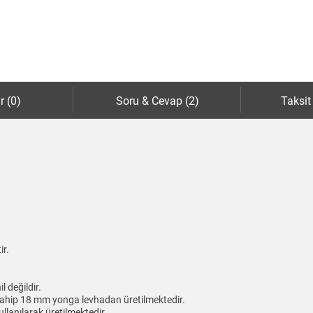
r (0)
Soru & Cevap (2)
Taksit
ir.
 değildir.
sahip 18 mm yonga levhadan üretilmektedir.
ullanılarak üretilmektedir.