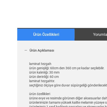
Ürün Özellikleri
Yorumla
Ürün Açıklaması
laminat tezgah
ürün genişliği: 60cm den 360 cm ye kadar seçilebilir.
ürün kalınlığı: 30 mm
ürün derinliği: 60 cm
laminat tezgahtır.
seçtiğiniz ölçüye göre duvar süpürgeliği gönderilecekt
ürün özellikleri
ürüne evye ve resimde görünen diğer aksesuarlar dahil
ürünlerimizin tamamı yüksek kalite melamin yüzeye 
ürünlerimiz 1 sınıf bağlantı parçaları ve aksesuarlar k