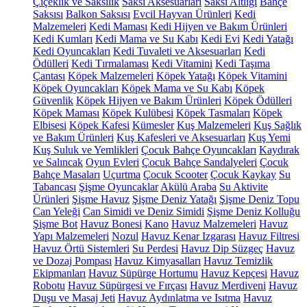
Çiçeklik ve Saksılık
Saksı Aksesuarları
Saksı Altlığı
Bahçe
Saksısı
Balkon Saksısı
Evcil Hayvan Ürünleri
Kedi
Malzemeleri
Kedi Maması
Kedi Hijyen ve Bakım Ürünleri
Kedi Kumları
Kedi Mama ve Su Kabı
Kedi Evi
Kedi Yatağı
Kedi Oyuncakları
Kedi Tuvaleti ve Aksesuarları
Kedi
Ödülleri
Kedi Tırmalaması
Kedi Vitamini
Kedi Taşıma
Çantası
Köpek Malzemeleri
Köpek Yatağı
Köpek Vitamini
Köpek Oyuncakları
Köpek Mama ve Su Kabı
Köpek
Güvenlik
Köpek Hijyen ve Bakım Ürünleri
Köpek Ödülleri
Köpek Maması
Köpek Kulübesi
Köpek Tasmaları
Köpek
Elbisesi
Köpek Kafesi
Kümesler
Kuş Malzemeleri
Kuş Sağlık
ve Bakım Ürünleri
Kuş Kafesleri ve Aksesuarları
Kuş Yemi
Kuş Suluk ve Yemlikleri
Çocuk Bahçe Oyuncakları
Kaydırak
ve Salıncak
Oyun Evleri
Çocuk Bahçe Sandalyeleri
Çocuk
Bahçe Masaları
Uçurtma
Çocuk Scooter
Çocuk Kaykay
Su
Tabancası
Şişme Oyuncaklar
Akülü Araba
Su Aktivite
Ürünleri
Şişme Havuz
Şişme Deniz Yatağı
Şişme Deniz Topu
Can Yeleği
Can Simidi ve Deniz Simidi
Şişme Deniz Kolluğu
Şişme Bot
Havuz Bonesi
Kano
Havuz Malzemeleri
Havuz
Yapı Malzemeleri
Nozul
Havuz Kenar Izgarası
Havuz Filtresi
Havuz Örtü Sistemleri
Su Perdesi
Havuz Dip Süzgeç
Havuz
ve Dozaj Pompası
Havuz Kimyasalları
Havuz Temizlik
Ekipmanları
Havuz Süpürge Hortumu
Havuz Kepçesi
Havuz
Robotu
Havuz Süpürgesi ve Fırçası
Havuz Merdiveni
Havuz
Duşu ve Masaj Jeti
Havuz Aydınlatma ve Isıtma
Havuz