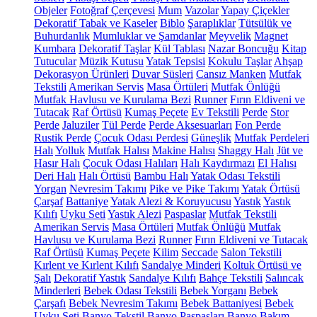
Objeler
Fotoğraf Çerçevesi
Mum
Vazolar
Yapay Çiçekler
Dekoratif Tabak ve Kaseler
Biblo
Şaraplıklar
Tütsülük ve
Buhurdanlık
Mumluklar ve Şamdanlar
Meyvelik
Magnet
Kumbara
Dekoratif Taşlar
Kül Tablası
Nazar Boncuğu
Kitap
Tutucular
Müzik Kutusu
Yatak Tepsisi
Kokulu Taşlar
Ahşap
Dekorasyon Ürünleri
Duvar Süsleri
Cansız Manken
Mutfak
Tekstili
Amerikan Servis
Masa Örtüleri
Mutfak Önlüğü
Mutfak Havlusu ve Kurulama Bezi
Runner
Fırın Eldiveni ve
Tutacak
Raf Örtüsü
Kumaş Peçete
Ev Tekstili
Perde
Stor
Perde
Jaluziler
Tül Perde
Perde Aksesuarları
Fon Perde
Rustik Perde
Çocuk Odası Perdesi
Güneşlik
Mutfak Perdeleri
Halı
Yolluk
Mutfak Halısı
Makine Halısı
Shaggy Halı
Jüt ve
Hasır Halı
Çocuk Odası Halıları
Halı Kaydırmazı
El Halısı
Deri Halı
Halı Örtüsü
Bambu Halı
Yatak Odası Tekstili
Yorgan
Nevresim Takımı
Pike ve Pike Takımı
Yatak Örtüsü
Çarşaf
Battaniye
Yatak Alezi & Koruyucusu
Yastık
Yastık
Kılıfı
Uyku Seti
Yastık Alezi
Paspaslar
Mutfak Tekstili
Amerikan Servis
Masa Örtüleri
Mutfak Önlüğü
Mutfak
Havlusu ve Kurulama Bezi
Runner
Fırın Eldiveni ve Tutacak
Raf Örtüsü
Kumaş Peçete
Kilim
Seccade
Salon Tekstili
Kırlent ve Kırlent Kılıfı
Sandalye Minderi
Koltuk Örtüsü ve
Şalı
Dekoratif Yastık
Sandalye Kılıfı
Bahçe Tekstili
Salıncak
Minderleri
Bebek Odası Tekstili
Bebek Yorganı
Bebek
Çarşafı
Bebek Nevresim Takımı
Bebek Battaniyesi
Bebek
Uyku Seti
Banyo Tekstil
Banyo Paspasları
Banyo Bakım