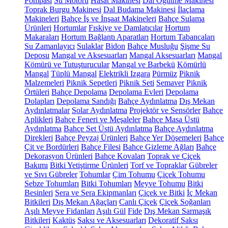
Pompası
Su Motoru
Hasat Makinesi
Dal Öğütme Makinesi
Toprak Burgu Makinesi
Dal Budama Makinesi
İlaçlama
Makineleri
Bahçe İş ve İnşaat Makineleri
Bahçe Sulama
Ürünleri
Hortumlar
Fıskiye ve Damlatıcılar
Hortum
Makaraları
Hortum Bağlantı Aparatları
Hortum Tabancaları
Su Zamanlayıcı
Sulaklar
Bidon
Bahçe Musluğu
Şişme Su
Deposu
Mangal ve Aksesuarları
Mangal Aksesuarları
Mangal
Kömürü ve Tutuşturucular
Mangal ve Barbekü
Kömürlü
Mangal
Tüplü Mangal
Elektrikli Izgara
Pürmüz
Piknik
Malzemeleri
Piknik Sepetleri
Piknik Seti
Semaver
Piknik
Örtüleri
Bahçe Depolama
Depolama Evleri
Depolama
Dolapları
Depolama Sandığı
Bahçe Aydınlatma
Dış Mekan
Aydınlatmalar
Solar Aydınlatma
Projektör ve Sensörler
Bahçe
Aplikleri
Bahçe Feneri ve Meşaleler
Bahçe Masa Üstü
Aydınlatma
Bahçe Set Üstü Aydınlatma
Bahçe Aydınlatma
Direkleri
Bahçe Peyzaj Ürünleri
Bahçe Yer Döşemeleri
Bahçe
Çit ve Bordürleri
Bahçe Filesi
Bahçe Gizleme Ağları
Bahçe
Dekorasyon Ürünleri
Bahçe Kovaları
Toprak ve Çiçek
Bakımı
Bitki Yetiştirme Ürünleri
Torf ve Topraklar
Gübreler
ve Sıvı Gübreler
Tohumlar
Çim Tohumu
Çiçek Tohumu
Sebze Tohumları
Bitki Tohumları
Meyve Tohumu
Bitki
Besinleri
Sera ve Sera Ekipmanları
Çiçek ve Bitki
İç Mekan
Bitkileri
Dış Mekan Ağaçları
Canlı Çiçek
Çiçek Soğanları
Aşılı Meyve Fidanları
Aşılı Gül
Fide
Dış Mekan Sarmaşık
Bitkileri
Kaktüs
Saksı ve Aksesuarları
Dekoratif Saksı