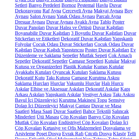
Setleri
Banyo Perdeleri
Bornoz
Peştemal
Havlu
Duvar
Dekorasyonu
Raf
Ayna
Çerçeveli Ayna
Makyaj Aynası
Boy
Aynası
Salon Aynası
Yatak Odası Aynası
Parçalı Ayna
Dresuar Aynası
Duvar Aynası
Ayaklı Ayna
Tablo
Poster
Duvar Panoları
Duvar Halısı ve Örtüsü
Duvar Kağıtları
Boyanabilir Duvar Kağıtları
3 Boyutlu Duvar Kağıtları
Duvar
Stickerları ve Etiketleri
Dekoratif Duvar Kağıtları
Yapışkanlı
Folyolar
Çocuk Odası Duvar Stickerları
Çocuk Odası Duvar
Kağıtları
Duvar Kağıdı Yapıştırıcısı
Poster Duvar Kağıtları
Ev
Düzenleme ve Saklama
Sepetler
Mutfak Sepeti
Çok Amaçlı
Sepetler
Dekoratif Sepetler
Çamaşır Sepetleri
Kutular
Makyaj
Kutusu ve Organizerleri
Plastik Kutular
Kumaş Kutular
Ayakkabı Kutuları
Oyuncak Kutuları
Saklama Kutusu
Dekoratif Kutu
Takı Kutusu
Çamaşır Kurutma Askısı
Saklama Hurçları
Hurçlar
Vakumlu Hurçlar
Halı Hurcu
Askılar
Elbise ve Aksesuar Askıları
Dekoratif Askılar
Kapı
Arkası Askıları
Yapışkanlı Askılar
Vestiyer Askısı
Takı Askısı
Bavul İçi Düzenleyici
Kurutma Makinesi Topu
Şemsiye
Dolap İçi Düzenleyici
Makyaj Çantası
Duvar ve Masa
Saatleri
Masa Saati
Duvar Saatleri
Bahçe Tekstili
Salıncak
Minderleri
Ütü Masası
Çöp Kovaları
Banyo Çöp Kovaları
Mutfak Çöp Kovaları
Endüstriyel Çöp Kovaları
Dolap İçi
Çöp Kovaları
Kırtasiye ve Ofis Malzemeleri
Dosyalama ve
Arşivleme
Poşet Dosya
Evrak Rafı
Çıtçıtlı Dosya
Klasör
Telli