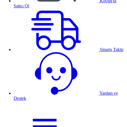
Koçtaş'ta
Satıcı Ol
Sipariş Takip
Yardım ve
Destek