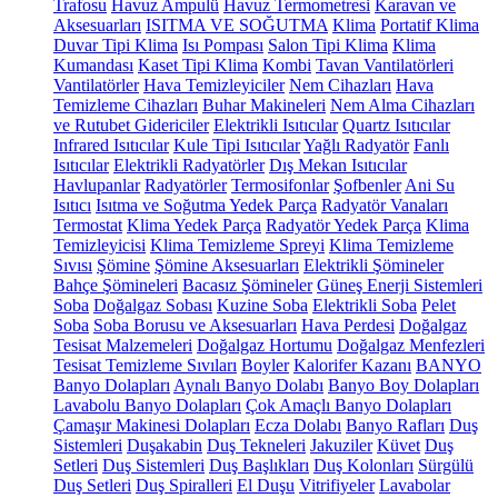
Trafosu
Havuz Ampulü
Havuz Termometresi
Karavan ve
Aksesuarları
ISITMA VE SOĞUTMA
Klima
Portatif Klima
Duvar Tipi Klima
Isı Pompası
Salon Tipi Klima
Klima
Kumandası
Kaset Tipi Klima
Kombi
Tavan Vantilatörleri
Vantilatörler
Hava Temizleyiciler
Nem Cihazları
Hava
Temizleme Cihazları
Buhar Makineleri
Nem Alma Cihazları
ve Rutubet Gidericiler
Elektrikli Isıtıcılar
Quartz Isıtıcılar
Infrared Isıtıcılar
Kule Tipi Isıtıcılar
Yağlı Radyatör
Fanlı
Isıtıcılar
Elektrikli Radyatörler
Dış Mekan Isıtıcılar
Havlupanlar
Radyatörler
Termosifonlar
Şofbenler
Ani Su
Isıtıcı
Isıtma ve Soğutma Yedek Parça
Radyatör Vanaları
Termostat
Klima Yedek Parça
Radyatör Yedek Parça
Klima
Temizleyicisi
Klima Temizleme Spreyi
Klima Temizleme
Sıvısı
Şömine
Şömine Aksesuarları
Elektrikli Şömineler
Bahçe Şömineleri
Bacasız Şömineler
Güneş Enerji Sistemleri
Soba
Doğalgaz Sobası
Kuzine Soba
Elektrikli Soba
Pelet
Soba
Soba Borusu ve Aksesuarları
Hava Perdesi
Doğalgaz
Tesisat Malzemeleri
Doğalgaz Hortumu
Doğalgaz Menfezleri
Tesisat Temizleme Sıvıları
Boyler
Kalorifer Kazanı
BANYO
Banyo Dolapları
Aynalı Banyo Dolabı
Banyo Boy Dolapları
Lavabolu Banyo Dolapları
Çok Amaçlı Banyo Dolapları
Çamaşır Makinesi Dolapları
Ecza Dolabı
Banyo Rafları
Duş
Sistemleri
Duşakabin
Duş Tekneleri
Jakuziler
Küvet
Duş
Setleri
Duş Sistemleri
Duş Başlıkları
Duş Kolonları
Sürgülü
Duş Setleri
Duş Spiralleri
El Duşu
Vitrifiyeler
Lavabolar