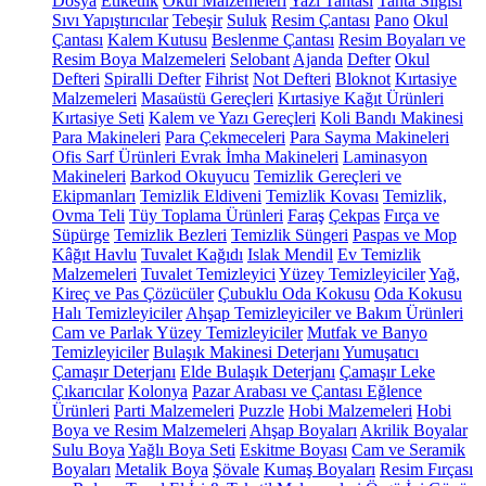
Dosya
Etiketlik
Okul Malzemeleri
Yazı Tahtası
Tahta Silgisi
Sıvı Yapıştırıcılar
Tebeşir
Suluk
Resim Çantası
Pano
Okul
Çantası
Kalem Kutusu
Beslenme Çantası
Resim Boyaları ve
Resim Boya Malzemeleri
Selobant
Ajanda
Defter
Okul
Defteri
Spiralli Defter
Fihrist
Not Defteri
Bloknot
Kırtasiye
Malzemeleri
Masaüstü Gereçleri
Kırtasiye Kağıt Ürünleri
Kırtasiye Seti
Kalem ve Yazı Gereçleri
Koli Bandı Makinesi
Para Makineleri
Para Çekmeceleri
Para Sayma Makineleri
Ofis Sarf Ürünleri
Evrak İmha Makineleri
Laminasyon
Makineleri
Barkod Okuyucu
Temizlik Gereçleri ve
Ekipmanları
Temizlik Eldiveni
Temizlik Kovası
Temizlik,
Ovma Teli
Tüy Toplama Ürünleri
Faraş
Çekpas
Fırça ve
Süpürge
Temizlik Bezleri
Temizlik Süngeri
Paspas ve Mop
Kâğıt Havlu
Tuvalet Kağıdı
Islak Mendil
Ev Temizlik
Malzemeleri
Tuvalet Temizleyici
Yüzey Temizleyiciler
Yağ,
Kireç ve Pas Çözücüler
Çubuklu Oda Kokusu
Oda Kokusu
Halı Temizleyiciler
Ahşap Temizleyiciler ve Bakım Ürünleri
Cam ve Parlak Yüzey Temizleyiciler
Mutfak ve Banyo
Temizleyiciler
Bulaşık Makinesi Deterjanı
Yumuşatıcı
Çamaşır Deterjanı
Elde Bulaşık Deterjanı
Çamaşır Leke
Çıkarıcılar
Kolonya
Pazar Arabası ve Çantası
Eğlence
Ürünleri
Parti Malzemeleri
Puzzle
Hobi Malzemeleri
Hobi
Boya ve Resim Malzemeleri
Ahşap Boyaları
Akrilik Boyalar
Sulu Boya
Yağlı Boya Seti
Eskitme Boyası
Cam ve Seramik
Boyaları
Metalik Boya
Şövale
Kumaş Boyaları
Resim Fırçası