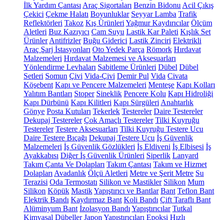
İlk Yardım Çantası
Araç Sigortaları
Benzin Bidonu
Acil Çıkış
Çekici
Çekme Halatı
Boyunluklar
Seyyar Lamba
Trafik
Reflektörleri
Takoz
Kış Ürünleri
Yağmur Kaydırıcılar
Ölçüm
Aletleri
Buz Kazıyıcı
Cam Suyu
Lastik Kar Paleti
Kışlık Set
Ürünler
Antifrizler
Buğu Giderici
Lastik Zinciri
Elektrikli
Araç Şarj İstasyonları
Oto Yedek Parça
Römork
Hırdavat
Malzemeleri
Hırdavat Malzemesi ve Aksesuarları
Yönlendirme Levhaları
Sabitleme Ürünleri
Dübel
Dübel
Setleri
Somun
Çivi
Vida-Çivi
Demir Pul
Vida
Civata
Köşebent
Kapı ve Pencere Malzemeleri
Menteşe
Kapı Kolları
Yalıtım Bantları
Stoper
Sineklik
Pencere Kolu
Kapı Hidroliği
Kapı Dürbünü
Kapı Kilitleri
Kapı Sürgüleri
Anahtarlık
Gönye
Posta Kutuları
Tekerlek
Testereler
Daire Testereler
Dekupaj Testereler
Çok Amaçlı Testereler
Tilki Kuyruğu
Testereler
Testere Aksesuarları
Tilki Kuyruğu Testere Ucu
Daire Testere Bıçağı
Dekupaj Testere Ucu
İş Güvenlik
Malzemeleri
İş Güvenlik Gözlükleri
İş Eldiveni
İş Elbisesi
İş
Ayakkabısı
Diğer İş Güvenlik Ürünleri
Siperlik
Lanyard
Takım Çanta Ve Dolapları
Takım Çantası
Takım ve Hizmet
Dolapları
Avadanlık
Ölçü Aletleri
Metre ve Şerit Metre
Su
Terazisi
Oda Termostatı
Silikon ve Mastikler
Silikon
Mum
Silikon
Köpük
Mastik
Yapıştırıcı ve Bantlar
Bant
Teflon Bant
Elektrik Bandı
Kaydırmaz Bant
Koli Bandı
Çift Taraflı Bant
Alüminyum Bant
İzolasyon Bandı
Yapıştırıcılar
Tutkal
Kimyasal Dübeller
Japon Yapıştırıcıları
Epoksi
Hızlı