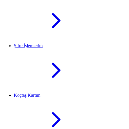
Şifre İşlemlerim
Koçtaş Kartım