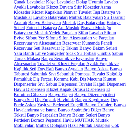
Çanak Lavabolar
Köşe Lavabolar
Dolap Uyumlu Lavabo
Ayaklı Lavabolar
Klozet
Duvara Sıfır Klozetler
Asma
Klozetler
Klozet Kapakları
Pisuvar
Tuvalet Taşı
Batarya ve
Musluklar
Lavabo Bataryaları
Mutfak Bataryaları
Su Tasarruf
Aparatı
Banyo Bataryaları
Musluk
Duş Bataryaları
Batarya
Setleri
Fotoselli Batarya
Ara Musluk
Pisuvar Musluğu
Batarya ve Musluk Yedek Parçaları
Sifon
Lavabo Sifonu
Eviye Sifonu
Yer Sifonu
Sifon Aksesuarları ve Parçaları
Rezervuar ve Aksesuarları
Rezervuar Kumanda Paneli
Rezervuar Seti
Rezervuar İç Takımı
Banyo Bakım Setleri
Yara Bandı
Lif ve Süngerler
Sıcak Su Torbası
Cımbız
Sabun
Tırnak Makası
Banyo Seramik ve Fayansları
Banyo
Aksesuarları
Tuvalet ve Klozet Fırçaları
Ayaklı Fırçalık ve
Kağıtlık Seti
Duş Rafı
Banyo Aynaları
Banyo Askısı
Banyo
Taburesi
Sabunluk
Sıvı Sabunluk Pompası
Tuvalet Kağıtlığı
Pamukluk
Diş Fırçası Koruma Kabı
Diş Macunu Kutusu
Dispenserler
Sıvı Sabun Dispenseri
Tuvalet Kağıdı Dispenseri
Havlu Dispenseri
Klozet Kapak Örtüsü Dispenseri
El
Kurutma Cihazları
Banyo Etajeri
Banyo Düzenleyicileri
Banyo Seti
Diş Fırçalık
Havluluk
Banyo Kaydırmazı
Duş
Perde Askısı
Yaşlı ve Bedensel Engelli Banyo Ürünleri
Banyo
Havalandırma ve Isıtma
Banyo Aspiratörü
Diğer
Banyo
Tekstil
Banyo Paspasları
Banyo Bakım Setleri
Banyo
Perdeleri
Bornoz
Peştemal
Havlu
MUTFAK
Mutfak
Mobilyaları
Mutfak Dolapları
Hazır Mutfak Dolapları
Çok