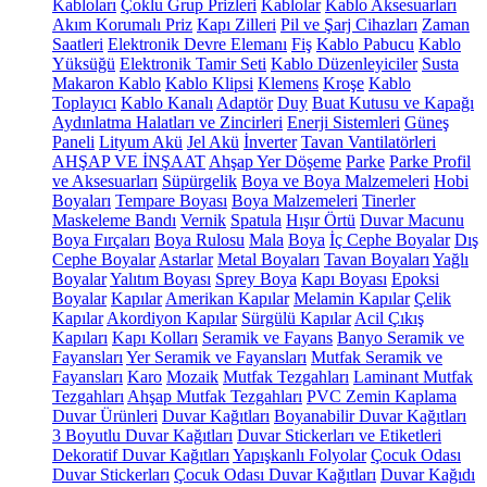
Kabloları
Çoklu Grup Prizleri
Kablolar
Kablo Aksesuarları
Akım Korumalı Priz
Kapı Zilleri
Pil ve Şarj Cihazları
Zaman
Saatleri
Elektronik Devre Elemanı
Fiş
Kablo Pabucu
Kablo
Yüksüğü
Elektronik Tamir Seti
Kablo Düzenleyiciler
Susta
Makaron Kablo
Kablo Klipsi
Klemens
Kroşe
Kablo
Toplayıcı
Kablo Kanalı
Adaptör
Duy
Buat Kutusu ve Kapağı
Aydınlatma Halatları ve Zincirleri
Enerji Sistemleri
Güneş
Paneli
Lityum Akü
Jel Akü
İnverter
Tavan Vantilatörleri
AHŞAP VE İNŞAAT
Ahşap Yer Döşeme
Parke
Parke Profil
ve Aksesuarları
Süpürgelik
Boya ve Boya Malzemeleri
Hobi
Boyaları
Tempare Boyası
Boya Malzemeleri
Tinerler
Maskeleme Bandı
Vernik
Spatula
Hışır Örtü
Duvar Macunu
Boya Fırçaları
Boya Rulosu
Mala
Boya
İç Cephe Boyalar
Dış
Cephe Boyalar
Astarlar
Metal Boyaları
Tavan Boyaları
Yağlı
Boyalar
Yalıtım Boyası
Sprey Boya
Kapı Boyası
Epoksi
Boyalar
Kapılar
Amerikan Kapılar
Melamin Kapılar
Çelik
Kapılar
Akordiyon Kapılar
Sürgülü Kapılar
Acil Çıkış
Kapıları
Kapı Kolları
Seramik ve Fayans
Banyo Seramik ve
Fayansları
Yer Seramik ve Fayansları
Mutfak Seramik ve
Fayansları
Karo
Mozaik
Mutfak Tezgahları
Laminant Mutfak
Tezgahları
Ahşap Mutfak Tezgahları
PVC Zemin Kaplama
Duvar Ürünleri
Duvar Kağıtları
Boyanabilir Duvar Kağıtları
3 Boyutlu Duvar Kağıtları
Duvar Stickerları ve Etiketleri
Dekoratif Duvar Kağıtları
Yapışkanlı Folyolar
Çocuk Odası
Duvar Stickerları
Çocuk Odası Duvar Kağıtları
Duvar Kağıdı