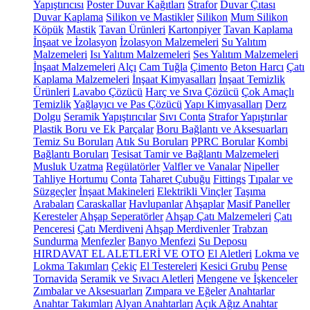
Yapıştırıcısı
Poster Duvar Kağıtları
Strafor
Duvar Çıtası
Duvar Kaplama
Silikon ve Mastikler
Silikon
Mum Silikon
Köpük
Mastik
Tavan Ürünleri
Kartonpiyer
Tavan Kaplama
İnşaat ve İzolasyon
İzolasyon Malzemeleri
Su Yalıtım
Malzemeleri
Isı Yalıtım Malzemeleri
Ses Yalıtım Malzemeleri
İnşaat Malzemeleri
Alçı
Cam Tuğla
Çimento
Beton Harcı
Çatı
Kaplama Malzemeleri
İnşaat Kimyasalları
İnşaat Temizlik
Ürünleri
Lavabo Çözücü
Harç ve Sıva Çözücü
Çok Amaçlı
Temizlik
Yağlayıcı ve Pas Çözücü
Yapı Kimyasalları
Derz
Dolgu
Seramik Yapıştırıcılar
Sıvı Conta
Strafor Yapıştırılar
Plastik Boru ve Ek Parçalar
Boru Bağlantı ve Aksesuarları
Temiz Su Boruları
Atık Su Boruları
PPRC Borular
Kombi
Bağlantı Boruları
Tesisat Tamir ve Bağlantı Malzemeleri
Musluk Uzatma
Regülatörler
Valfler ve Vanalar
Nipeller
Tahliye Hortumu
Conta
Taharet Çubuğu
Fittings
Tıpalar ve
Süzgeçler
İnşaat Makineleri
Elektrikli Vinçler
Taşıma
Arabaları
Caraskallar
Havlupanlar
Ahşaplar
Masif Paneller
Keresteler
Ahşap Seperatörler
Ahşap Çatı Malzemeleri
Çatı
Penceresi
Çatı Merdiveni
Ahşap Merdivenler
Trabzan
Sundurma
Menfezler
Banyo Menfezi
Su Deposu
HIRDAVAT EL ALETLERİ VE OTO
El Aletleri
Lokma ve
Lokma Takımları
Çekiç
El Testereleri
Kesici Grubu
Pense
Tornavida
Seramik ve Sıvacı Aletleri
Mengene ve İşkenceler
Zımbalar ve Aksesuarları
Zımpara ve Eğeler
Anahtarlar
Anahtar Takımları
Alyan Anahtarları
Açık Ağız Anahtar