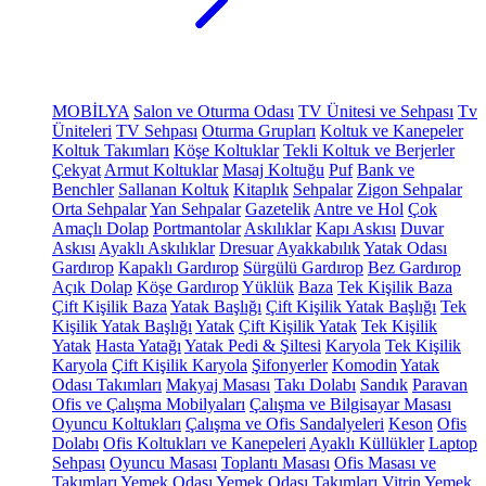
MOBİLYA
Salon ve Oturma Odası
TV Ünitesi ve Sehpası
Tv
Üniteleri
TV Sehpası
Oturma Grupları
Koltuk ve Kanepeler
Koltuk Takımları
Köşe Koltuklar
Tekli Koltuk ve Berjerler
Çekyat
Armut Koltuklar
Masaj Koltuğu
Puf
Bank ve
Benchler
Sallanan Koltuk
Kitaplık
Sehpalar
Zigon Sehpalar
Orta Sehpalar
Yan Sehpalar
Gazetelik
Antre ve Hol
Çok
Amaçlı Dolap
Portmantolar
Askılıklar
Kapı Askısı
Duvar
Askısı
Ayaklı Askılıklar
Dresuar
Ayakkabılık
Yatak Odası
Gardırop
Kapaklı Gardırop
Sürgülü Gardırop
Bez Gardırop
Açık Dolap
Köşe Gardırop
Yüklük
Baza
Tek Kişilik Baza
Çift Kişilik Baza
Yatak Başlığı
Çift Kişilik Yatak Başlığı
Tek
Kişilik Yatak Başlığı
Yatak
Çift Kişilik Yatak
Tek Kişilik
Yatak
Hasta Yatağı
Yatak Pedi & Şiltesi
Karyola
Tek Kişilik
Karyola
Çift Kişilik Karyola
Şifonyerler
Komodin
Yatak
Odası Takımları
Makyaj Masası
Takı Dolabı
Sandık
Paravan
Ofis ve Çalışma Mobilyaları
Çalışma ve Bilgisayar Masası
Oyuncu Koltukları
Çalışma ve Ofis Sandalyeleri
Keson
Ofis
Dolabı
Ofis Koltukları ve Kanepeleri
Ayaklı Küllükler
Laptop
Sehpası
Oyuncu Masası
Toplantı Masası
Ofis Masası ve
Takımları
Yemek Odası
Yemek Odası Takımları
Vitrin
Yemek