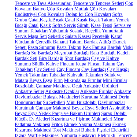
Tencere ve Tava Aksesuarları
Tencere ve Tencere Setleri
Çöp
Kovaları
Banyo Çöp Kovaları
Mutfak Çöp Kovaları
Endüstriyel Çöp Kovaları
Dolap İçi Çöp Kovaları
Sofra
Grubu
Çatal,Kaşık,Bıçak
Çatal Kaşık Bıçak Takımı
Yemek
Bıçağı
Çatal
Kaşık
Sofra Servis
Sürahi
Kase
Tepsi
Servis ve
Sunum Tabakları
Yağdanlık
Sosluk, Reçellik
Yumurtalık
Servis Maşa Seti
Şekerlik
Salata Kasesi
Peçetelik
Karaf
Kürdanlık
Çerezlik
Baharat Takımı
Bardak Altlığı
Ekmek
Sepeti
Pasta Sunumu
Pasta Takımı
Kek Fanusu
Bardak
Viski
Bardağı
Su Bardağı
Meşrubat Bardağı
Rakı Bardağı
Kadeh
Bardak Seti
Bira Bardağı
Shot Bardağı
Çay ve Kahve
Sunumu
Sütlük
Kahve Fincanı
Kupa
Fincan Takımı
Çay
Tabakları
Çay Setleri
Çay Fincanı
Çay Bardağı
Çay Kaşığı
Yemek Takımları
Tabaklar
Kahvaltı Takımları
Suluk ve
Matara
Beyaz Eşya
Fırın
Mikrodalga Fırınlar
Mini Fırınlar
Buzdolabı
Çamaşır Makinesi
Ocak
Ankastre Ürünleri
Ankastre Setler
Ankastre Ocaklar
Ankastre Fırınlar
Ankastre
Davlumbazlar
Bulaşık Makineleri
Kurutma Makinesi
Derin
Dondurucular
Su Sebilleri
Mini Buzdolabı
Davlumbazlar
Kurutmalı Çamaşır Makinesi
Beyaz Eşya Setleri
Aspiratörler
Beyaz Eşya Yedek Parça ve Bakım Ürünleri
Şarap Dolabı
Küçük Ev Aletleri
Kızartma ve Pişirme Makineleri
Mısır
Patlatma Makinesi
Fritöz
Ekmek Yapma Makinesi
Ekmek
Kızartma Makinesi
Tost Makinesi
Buharlı Pişirici
Elektrikli
Izgara
Waffle Makinesi
Yumurta Haşlayıcı
Elektrikli Tencere