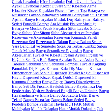
Çanak Lavabolar
Köşe Lavabolar
Dolap Uyumlu Lavabo
Ayaklı Lavabolar
Klozet
Duvara Sıfır Klozetler
Asma
Klozetler
Klozet Kapakları
Pisuvar
Tuvalet Taşı
Batarya ve
Musluklar
Lavabo Bataryaları
Mutfak Bataryaları
Su Tasarruf
Aparatı
Banyo Bataryaları
Musluk
Duş Bataryaları
Batarya
Setleri
Fotoselli Batarya
Ara Musluk
Pisuvar Musluğu
Batarya ve Musluk Yedek Parçaları
Sifon
Lavabo Sifonu
Eviye Sifonu
Yer Sifonu
Sifon Aksesuarları ve Parçaları
Rezervuar ve Aksesuarları
Rezervuar Kumanda Paneli
Rezervuar Seti
Rezervuar İç Takımı
Banyo Bakım Setleri
Yara Bandı
Lif ve Süngerler
Sıcak Su Torbası
Cımbız
Sabun
Tırnak Makası
Banyo Seramik ve Fayansları
Banyo
Aksesuarları
Tuvalet ve Klozet Fırçaları
Ayaklı Fırçalık ve
Kağıtlık Seti
Duş Rafı
Banyo Aynaları
Banyo Askısı
Banyo
Taburesi
Sabunluk
Sıvı Sabunluk Pompası
Tuvalet Kağıtlığı
Pamukluk
Diş Fırçası Koruma Kabı
Diş Macunu Kutusu
Dispenserler
Sıvı Sabun Dispenseri
Tuvalet Kağıdı Dispenseri
Havlu Dispenseri
Klozet Kapak Örtüsü Dispenseri
El
Kurutma Cihazları
Banyo Etajeri
Banyo Düzenleyicileri
Banyo Seti
Diş Fırçalık
Havluluk
Banyo Kaydırmazı
Duş
Perde Askısı
Yaşlı ve Bedensel Engelli Banyo Ürünleri
Banyo
Havalandırma ve Isıtma
Banyo Aspiratörü
Diğer
Banyo
Tekstil
Banyo Paspasları
Banyo Bakım Setleri
Banyo
Perdeleri
Bornoz
Peştemal
Havlu
MUTFAK
Mutfak
Mobilyaları
Mutfak Dolapları
Hazır Mutfak Dolapları
Çok