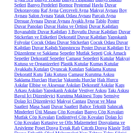
Setleri
Banyo Perdeleri
Bornoz
Peştemal
Havlu
Duvar
Dekorasyonu
Raf
Ayna
Çerçeveli Ayna
Makyaj Aynası
Boy
Aynası
Salon Aynası
Yatak Odası Aynası
Parçalı Ayna
Dresuar Aynası
Duvar Aynası
Ayaklı Ayna
Tablo
Poster
Duvar Panoları
Duvar Halısı ve Örtüsü
Duvar Kağıtları
Boyanabilir Duvar Kağıtları
3 Boyutlu Duvar Kağıtları
Duvar
Stickerları ve Etiketleri
Dekoratif Duvar Kağıtları
Yapışkanlı
Folyolar
Çocuk Odası Duvar Stickerları
Çocuk Odası Duvar
Kağıtları
Duvar Kağıdı Yapıştırıcısı
Poster Duvar Kağıtları
Ev
Düzenleme ve Saklama
Sepetler
Mutfak Sepeti
Çok Amaçlı
Sepetler
Dekoratif Sepetler
Çamaşır Sepetleri
Kutular
Makyaj
Kutusu ve Organizerleri
Plastik Kutular
Kumaş Kutular
Ayakkabı Kutuları
Oyuncak Kutuları
Saklama Kutusu
Dekoratif Kutu
Takı Kutusu
Çamaşır Kurutma Askısı
Saklama Hurçları
Hurçlar
Vakumlu Hurçlar
Halı Hurcu
Askılar
Elbise ve Aksesuar Askıları
Dekoratif Askılar
Kapı
Arkası Askıları
Yapışkanlı Askılar
Vestiyer Askısı
Takı Askısı
Bavul İçi Düzenleyici
Kurutma Makinesi Topu
Şemsiye
Dolap İçi Düzenleyici
Makyaj Çantası
Duvar ve Masa
Saatleri
Masa Saati
Duvar Saatleri
Bahçe Tekstili
Salıncak
Minderleri
Ütü Masası
Çöp Kovaları
Banyo Çöp Kovaları
Mutfak Çöp Kovaları
Endüstriyel Çöp Kovaları
Dolap İçi
Çöp Kovaları
Kırtasiye ve Ofis Malzemeleri
Dosyalama ve
Arşivleme
Poşet Dosya
Evrak Rafı
Çıtçıtlı Dosya
Klasör
Telli