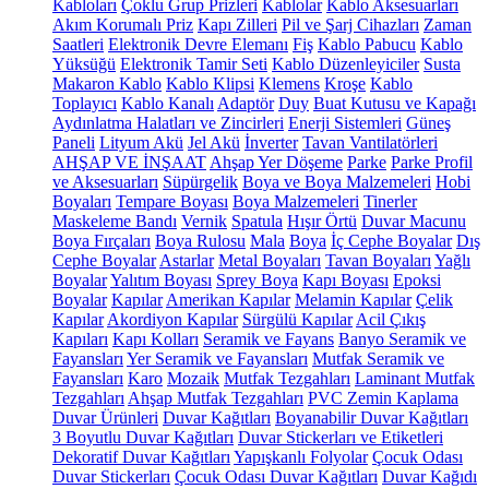
Kabloları
Çoklu Grup Prizleri
Kablolar
Kablo Aksesuarları
Akım Korumalı Priz
Kapı Zilleri
Pil ve Şarj Cihazları
Zaman
Saatleri
Elektronik Devre Elemanı
Fiş
Kablo Pabucu
Kablo
Yüksüğü
Elektronik Tamir Seti
Kablo Düzenleyiciler
Susta
Makaron Kablo
Kablo Klipsi
Klemens
Kroşe
Kablo
Toplayıcı
Kablo Kanalı
Adaptör
Duy
Buat Kutusu ve Kapağı
Aydınlatma Halatları ve Zincirleri
Enerji Sistemleri
Güneş
Paneli
Lityum Akü
Jel Akü
İnverter
Tavan Vantilatörleri
AHŞAP VE İNŞAAT
Ahşap Yer Döşeme
Parke
Parke Profil
ve Aksesuarları
Süpürgelik
Boya ve Boya Malzemeleri
Hobi
Boyaları
Tempare Boyası
Boya Malzemeleri
Tinerler
Maskeleme Bandı
Vernik
Spatula
Hışır Örtü
Duvar Macunu
Boya Fırçaları
Boya Rulosu
Mala
Boya
İç Cephe Boyalar
Dış
Cephe Boyalar
Astarlar
Metal Boyaları
Tavan Boyaları
Yağlı
Boyalar
Yalıtım Boyası
Sprey Boya
Kapı Boyası
Epoksi
Boyalar
Kapılar
Amerikan Kapılar
Melamin Kapılar
Çelik
Kapılar
Akordiyon Kapılar
Sürgülü Kapılar
Acil Çıkış
Kapıları
Kapı Kolları
Seramik ve Fayans
Banyo Seramik ve
Fayansları
Yer Seramik ve Fayansları
Mutfak Seramik ve
Fayansları
Karo
Mozaik
Mutfak Tezgahları
Laminant Mutfak
Tezgahları
Ahşap Mutfak Tezgahları
PVC Zemin Kaplama
Duvar Ürünleri
Duvar Kağıtları
Boyanabilir Duvar Kağıtları
3 Boyutlu Duvar Kağıtları
Duvar Stickerları ve Etiketleri
Dekoratif Duvar Kağıtları
Yapışkanlı Folyolar
Çocuk Odası
Duvar Stickerları
Çocuk Odası Duvar Kağıtları
Duvar Kağıdı