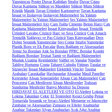
Yapıştırıcısı
Poster Duvar Kağıtları
Strafor
Duvar Çıtası
Duvar Kaplama
Silikon ve Mastikler
Silikon
Mum Silikon
Köpük
Mastik
Tavan Ürünleri
Kartonpiyer
Tavan Kaplama
İnşaat ve İzolasyon
İzolasyon Malzemeleri
Su Yalıtım
Malzemeleri
Isı Yalıtım Malzemeleri
Ses Yalıtım Malzemeleri
İnşaat Malzemeleri
Alçı
Cam Tuğla
Çimento
Beton Harcı
Çatı
Kaplama Malzemeleri
İnşaat Kimyasalları
İnşaat Temizlik
Ürünleri
Lavabo Çözücü
Harç ve Sıva Çözücü
Çok Amaçlı
Temizlik
Yağlayıcı ve Pas Çözücü
Yapı Kimyasalları
Derz
Dolgu
Seramik Yapıştırıcılar
Sıvı Conta
Strafor Yapıştırılar
Plastik Boru ve Ek Parçalar
Boru Bağlantı ve Aksesuarları
Temiz Su Boruları
Atık Su Boruları
PPRC Borular
Kombi
Bağlantı Boruları
Tesisat Tamir ve Bağlantı Malzemeleri
Musluk Uzatma
Regülatörler
Valfler ve Vanalar
Nipeller
Tahliye Hortumu
Conta
Taharet Çubuğu
Fittings
Tıpalar ve
Süzgeçler
İnşaat Makineleri
Elektrikli Vinçler
Taşıma
Arabaları
Caraskallar
Havlupanlar
Ahşaplar
Masif Paneller
Keresteler
Ahşap Seperatörler
Ahşap Çatı Malzemeleri
Çatı
Penceresi
Çatı Merdiveni
Ahşap Merdivenler
Trabzan
Sundurma
Menfezler
Banyo Menfezi
Su Deposu
HIRDAVAT EL ALETLERİ VE OTO
El Aletleri
Lokma ve
Lokma Takımları
Çekiç
El Testereleri
Kesici Grubu
Pense
Tornavida
Seramik ve Sıvacı Aletleri
Mengene ve İşkenceler
Zımbalar ve Aksesuarları
Zımpara ve Eğeler
Anahtarlar
Anahtar Takımları
Alyan Anahtarları
Açık Ağız Anahtar