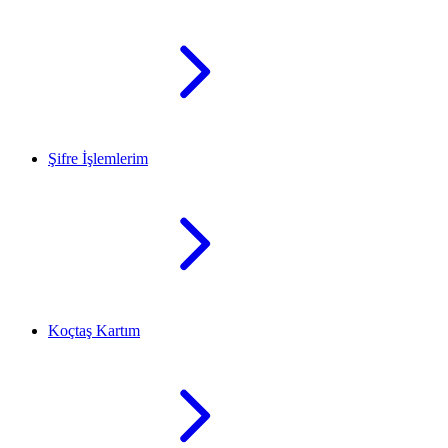
Şifre İşlemlerim
Koçtaş Kartım