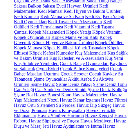
Çiçeklik ve Saksılık
Saksı Aksesuarları
Saksı Altlığı
Bahçe
Saksısı
Balkon Saksısı
Evcil Hayvan Ürünleri
Kedi
Malzemeleri
Kedi Maması
Kedi Hijyen ve Bakım Ürünleri
Kedi Kumları
Kedi Mama ve Su Kabı
Kedi Evi
Kedi Yatağı
Kedi Oyuncakları
Kedi Tuvaleti ve Aksesuarları
Kedi
Ödülleri
Kedi Tırmalaması
Kedi Vitamini
Kedi Taşıma
Çantası
Köpek Malzemeleri
Köpek Yatağı
Köpek Vitamini
Köpek Oyuncakları
Köpek Mama ve Su Kabı
Köpek
Güvenlik
Köpek Hijyen ve Bakım Ürünleri
Köpek Ödülleri
Köpek Maması
Köpek Kulübesi
Köpek Tasmaları
Köpek
Elbisesi
Köpek Kafesi
Kümesler
Kuş Malzemeleri
Kuş Sağlık
ve Bakım Ürünleri
Kuş Kafesleri ve Aksesuarları
Kuş Yemi
Kuş Suluk ve Yemlikleri
Çocuk Bahçe Oyuncakları
Kaydırak
ve Salıncak
Oyun Evleri
Çocuk Bahçe Sandalyeleri
Çocuk
Bahçe Masaları
Uçurtma
Çocuk Scooter
Çocuk Kaykay
Su
Tabancası
Şişme Oyuncaklar
Akülü Araba
Su Aktivite
Ürünleri
Şişme Havuz
Şişme Deniz Yatağı
Şişme Deniz Topu
Can Yeleği
Can Simidi ve Deniz Simidi
Şişme Deniz Kolluğu
Şişme Bot
Havuz Bonesi
Kano
Havuz Malzemeleri
Havuz
Yapı Malzemeleri
Nozul
Havuz Kenar Izgarası
Havuz Filtresi
Havuz Örtü Sistemleri
Su Perdesi
Havuz Dip Süzgeç
Havuz
ve Dozaj Pompası
Havuz Kimyasalları
Havuz Temizlik
Ekipmanları
Havuz Süpürge Hortumu
Havuz Kepçesi
Havuz
Robotu
Havuz Süpürgesi ve Fırçası
Havuz Merdiveni
Havuz
Duşu ve Masaj Jeti
Havuz Aydınlatma ve Isıtma
Havuz