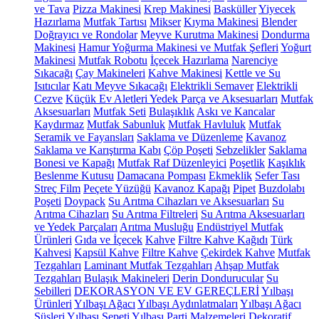
ve Tava
Pizza Makinesi
Krep Makinesi
Basküller
Yiyecek
Hazırlama
Mutfak Tartısı
Mikser
Kıyma Makinesi
Blender
Doğrayıcı ve Rondolar
Meyve Kurutma Makinesi
Dondurma
Makinesi
Hamur Yoğurma Makinesi ve Mutfak Şefleri
Yoğurt
Makinesi
Mutfak Robotu
İçecek Hazırlama
Narenciye
Sıkacağı
Çay Makineleri
Kahve Makinesi
Kettle ve Su
Isıtıcılar
Katı Meyve Sıkacağı
Elektrikli Semaver
Elektrikli
Cezve
Küçük Ev Aletleri Yedek Parça ve Aksesuarları
Mutfak
Aksesuarları
Mutfak Seti
Bulaşıklık
Askı ve Kancalar
Kaydırmaz
Mutfak Sabunluk
Mutfak Havluluk
Mutfak
Seramik ve Fayansları
Saklama ve Düzenleme
Kavanoz
Saklama ve Karıştırma Kabı
Çöp Poşeti
Sebzelikler
Saklama
Bonesi ve Kapağı
Mutfak Raf Düzenleyici
Poşetlik
Kaşıklık
Beslenme Kutusu
Damacana Pompası
Ekmeklik
Sefer Tası
Streç Film
Peçete Yüzüğü
Kavanoz Kapağı
Pipet
Buzdolabı
Poşeti
Doypack
Su Arıtma Cihazları ve Aksesuarları
Su
Arıtma Cihazları
Su Arıtma Filtreleri
Su Arıtma Aksesuarları
ve Yedek Parçaları
Arıtma Musluğu
Endüstriyel Mutfak
Ürünleri
Gıda ve İçecek
Kahve
Filtre Kahve Kağıdı
Türk
Kahvesi
Kapsül Kahve
Filtre Kahve
Çekirdek Kahve
Mutfak
Tezgahları
Laminant Mutfak Tezgahları
Ahşap Mutfak
Tezgahları
Bulaşık Makineleri
Derin Dondurucular
Su
Sebilleri
DEKORASYON VE EV GEREÇLERİ
Yılbaşı
Ürünleri
Yılbaşı Ağacı
Yılbaşı Aydınlatmaları
Yılbaşı Ağacı
Süsleri
Yılbaşı Sepeti
Yılbaşı Parti Malzemeleri
Dekoratif