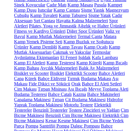
Sinek Kovucular
Çadır Matı
Kamp Masası
Pusula
Kampet
Kamp Duşu
Isıtıcılar
Kamp Çantası
Şişme Yastık
Magnezyum
Çubuğu
Kamp Tuvaleti
Kamp Taburesi
Şişme Yatak
Çadır
Aksesuarı
Sırt Çantası
Hayatta Kalma Malzemeleri
Spor
Aletleri
Pilates, Yoga ve Jimnastik
Ağırlık ve Halter Ürünleri
Fitness ve Kardiyo Ürünleri
Diğer Spor Ürünleri
Valiz ve
Bavul
Kamp Mutfak Malzemeleri
Termal Çanta
Matara
Kamp Yemek Pişirme Seti
Kamp Buzluk ve Soğutucu
Ürünler
Kamp Demliği
Kamp Tavası
Kamp Ocağı
Kamp
Mutfak Aksesuarları
Çakmak ve Yakıcılar
Termoslar
Aydınlatma Ekipmanları
El Feneri
Işıldak
Kafa Lambası
Kamp El Aletleri
Kamp Testeresi
Kamp Küreği
Kamp Bıçağı
Kamp Baltası
Avcılık Malzemeleri
Balık Av Malzemeleri
Bisiklet ve Scooter
Bisiklet
Elektrikli Scooter
Bahçe Aletleri
Çapa
Kürek
Bahçe Eldiveni
Tırmık
Budama Makası
Aşı
Makası
Fide Dikici ve Sökücü
Orak
Bahçe El Aleti Setleri
Çim Makası
Tırpan Misinası
Aşı Bıçağı
Meyve Toplama Aleti
Budama Testeresi
Bahçe Çatalı
Kazma
Bahçe Makineleri
Çapalama Makinesi
Tırpan
Çit Budama Makinesi
Hidrofor
Yaprak Toplama Makinesi
Motorlu Testere
Elektrikli
Testereler
Benzinli Testereler
Testere Zincirleri ve Yağları
Çim
Biçme Makinesi
Benzinli Çim Biçme Makinesi
Elektrikli Çim
Biçme Makinesi
Kenar Kesme Makinesi
Çim Biçme Yedek
Parça
Pompa
Santrifüj Pompa
Dalgıç Pompası
Bahçe