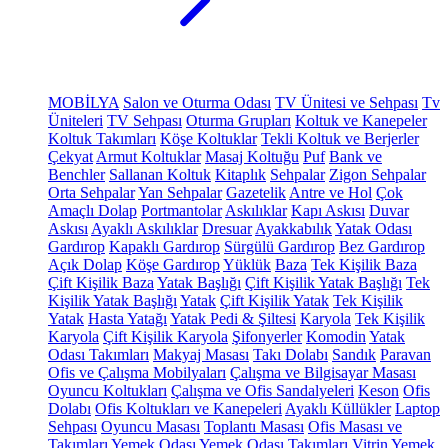
MOBİLYA
Salon ve Oturma Odası
TV Ünitesi ve Sehpası
Tv
Üniteleri
TV Sehpası
Oturma Grupları
Koltuk ve Kanepeler
Koltuk Takımları
Köşe Koltuklar
Tekli Koltuk ve Berjerler
Çekyat
Armut Koltuklar
Masaj Koltuğu
Puf
Bank ve
Benchler
Sallanan Koltuk
Kitaplık
Sehpalar
Zigon Sehpalar
Orta Sehpalar
Yan Sehpalar
Gazetelik
Antre ve Hol
Çok
Amaçlı Dolap
Portmantolar
Askılıklar
Kapı Askısı
Duvar
Askısı
Ayaklı Askılıklar
Dresuar
Ayakkabılık
Yatak Odası
Gardırop
Kapaklı Gardırop
Sürgülü Gardırop
Bez Gardırop
Açık Dolap
Köşe Gardırop
Yüklük
Baza
Tek Kişilik Baza
Çift Kişilik Baza
Yatak Başlığı
Çift Kişilik Yatak Başlığı
Tek
Kişilik Yatak Başlığı
Yatak
Çift Kişilik Yatak
Tek Kişilik
Yatak
Hasta Yatağı
Yatak Pedi & Şiltesi
Karyola
Tek Kişilik
Karyola
Çift Kişilik Karyola
Şifonyerler
Komodin
Yatak
Odası Takımları
Makyaj Masası
Takı Dolabı
Sandık
Paravan
Ofis ve Çalışma Mobilyaları
Çalışma ve Bilgisayar Masası
Oyuncu Koltukları
Çalışma ve Ofis Sandalyeleri
Keson
Ofis
Dolabı
Ofis Koltukları ve Kanepeleri
Ayaklı Küllükler
Laptop
Sehpası
Oyuncu Masası
Toplantı Masası
Ofis Masası ve
Takımları
Yemek Odası
Yemek Odası Takımları
Vitrin
Yemek