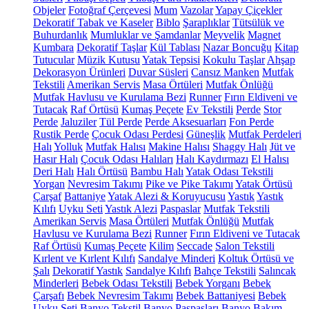
Objeler
Fotoğraf Çerçevesi
Mum
Vazolar
Yapay Çiçekler
Dekoratif Tabak ve Kaseler
Biblo
Şaraplıklar
Tütsülük ve
Buhurdanlık
Mumluklar ve Şamdanlar
Meyvelik
Magnet
Kumbara
Dekoratif Taşlar
Kül Tablası
Nazar Boncuğu
Kitap
Tutucular
Müzik Kutusu
Yatak Tepsisi
Kokulu Taşlar
Ahşap
Dekorasyon Ürünleri
Duvar Süsleri
Cansız Manken
Mutfak
Tekstili
Amerikan Servis
Masa Örtüleri
Mutfak Önlüğü
Mutfak Havlusu ve Kurulama Bezi
Runner
Fırın Eldiveni ve
Tutacak
Raf Örtüsü
Kumaş Peçete
Ev Tekstili
Perde
Stor
Perde
Jaluziler
Tül Perde
Perde Aksesuarları
Fon Perde
Rustik Perde
Çocuk Odası Perdesi
Güneşlik
Mutfak Perdeleri
Halı
Yolluk
Mutfak Halısı
Makine Halısı
Shaggy Halı
Jüt ve
Hasır Halı
Çocuk Odası Halıları
Halı Kaydırmazı
El Halısı
Deri Halı
Halı Örtüsü
Bambu Halı
Yatak Odası Tekstili
Yorgan
Nevresim Takımı
Pike ve Pike Takımı
Yatak Örtüsü
Çarşaf
Battaniye
Yatak Alezi & Koruyucusu
Yastık
Yastık
Kılıfı
Uyku Seti
Yastık Alezi
Paspaslar
Mutfak Tekstili
Amerikan Servis
Masa Örtüleri
Mutfak Önlüğü
Mutfak
Havlusu ve Kurulama Bezi
Runner
Fırın Eldiveni ve Tutacak
Raf Örtüsü
Kumaş Peçete
Kilim
Seccade
Salon Tekstili
Kırlent ve Kırlent Kılıfı
Sandalye Minderi
Koltuk Örtüsü ve
Şalı
Dekoratif Yastık
Sandalye Kılıfı
Bahçe Tekstili
Salıncak
Minderleri
Bebek Odası Tekstili
Bebek Yorganı
Bebek
Çarşafı
Bebek Nevresim Takımı
Bebek Battaniyesi
Bebek
Uyku Seti
Banyo Tekstil
Banyo Paspasları
Banyo Bakım