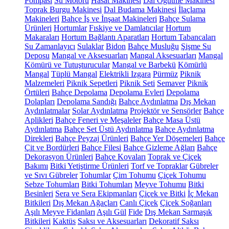
Pompası
Su Motoru
Hasat Makinesi
Dal Öğütme Makinesi
Toprak Burgu Makinesi
Dal Budama Makinesi
İlaçlama
Makineleri
Bahçe İş ve İnşaat Makineleri
Bahçe Sulama
Ürünleri
Hortumlar
Fıskiye ve Damlatıcılar
Hortum
Makaraları
Hortum Bağlantı Aparatları
Hortum Tabancaları
Su Zamanlayıcı
Sulaklar
Bidon
Bahçe Musluğu
Şişme Su
Deposu
Mangal ve Aksesuarları
Mangal Aksesuarları
Mangal
Kömürü ve Tutuşturucular
Mangal ve Barbekü
Kömürlü
Mangal
Tüplü Mangal
Elektrikli Izgara
Pürmüz
Piknik
Malzemeleri
Piknik Sepetleri
Piknik Seti
Semaver
Piknik
Örtüleri
Bahçe Depolama
Depolama Evleri
Depolama
Dolapları
Depolama Sandığı
Bahçe Aydınlatma
Dış Mekan
Aydınlatmalar
Solar Aydınlatma
Projektör ve Sensörler
Bahçe
Aplikleri
Bahçe Feneri ve Meşaleler
Bahçe Masa Üstü
Aydınlatma
Bahçe Set Üstü Aydınlatma
Bahçe Aydınlatma
Direkleri
Bahçe Peyzaj Ürünleri
Bahçe Yer Döşemeleri
Bahçe
Çit ve Bordürleri
Bahçe Filesi
Bahçe Gizleme Ağları
Bahçe
Dekorasyon Ürünleri
Bahçe Kovaları
Toprak ve Çiçek
Bakımı
Bitki Yetiştirme Ürünleri
Torf ve Topraklar
Gübreler
ve Sıvı Gübreler
Tohumlar
Çim Tohumu
Çiçek Tohumu
Sebze Tohumları
Bitki Tohumları
Meyve Tohumu
Bitki
Besinleri
Sera ve Sera Ekipmanları
Çiçek ve Bitki
İç Mekan
Bitkileri
Dış Mekan Ağaçları
Canlı Çiçek
Çiçek Soğanları
Aşılı Meyve Fidanları
Aşılı Gül
Fide
Dış Mekan Sarmaşık
Bitkileri
Kaktüs
Saksı ve Aksesuarları
Dekoratif Saksı