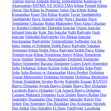
Trafosu
Havuz Ampulü
Havuz Termometresi
Karavan ve
Aksesuarları
ISITMA VE SOĞUTMA
Klima
Portatif Klima
Duvar Tipi Klima
Isı Pompası
Salon Tipi Klima
Klima
Kumandası
Kaset Tipi Klima
Kombi
Tavan Vantilatörleri
Vantilatörler
Hava Temizleyiciler
Nem Cihazları
Hava
Temizleme Cihazları
Buhar Makineleri
Nem Alma Cihazları
ve Rutubet Gidericiler
Elektrikli Isıtıcılar
Quartz Isıtıcılar
Infrared Isıtıcılar
Kule Tipi Isıtıcılar
Yağlı Radyatör
Fanlı
Isıtıcılar
Elektrikli Radyatörler
Dış Mekan Isıtıcılar
Havlupanlar
Radyatörler
Termosifonlar
Şofbenler
Ani Su
Isıtıcı
Isıtma ve Soğutma Yedek Parça
Radyatör Vanaları
Termostat
Klima Yedek Parça
Radyatör Yedek Parça
Klima
Temizleyicisi
Klima Temizleme Spreyi
Klima Temizleme
Sıvısı
Şömine
Şömine Aksesuarları
Elektrikli Şömineler
Bahçe Şömineleri
Bacasız Şömineler
Güneş Enerji Sistemleri
Soba
Doğalgaz Sobası
Kuzine Soba
Elektrikli Soba
Pelet
Soba
Soba Borusu ve Aksesuarları
Hava Perdesi
Doğalgaz
Tesisat Malzemeleri
Doğalgaz Hortumu
Doğalgaz Menfezleri
Tesisat Temizleme Sıvıları
Boyler
Kalorifer Kazanı
BANYO
Banyo Dolapları
Aynalı Banyo Dolabı
Banyo Boy Dolapları
Lavabolu Banyo Dolapları
Çok Amaçlı Banyo Dolapları
Çamaşır Makinesi Dolapları
Ecza Dolabı
Banyo Rafları
Duş
Sistemleri
Duşakabin
Duş Tekneleri
Jakuziler
Küvet
Duş
Setleri
Duş Sistemleri
Duş Başlıkları
Duş Kolonları
Sürgülü
Duş Setleri
Duş Spiralleri
El Duşu
Vitrifiyeler
Lavabolar