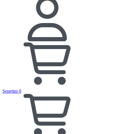
Sepetim
0