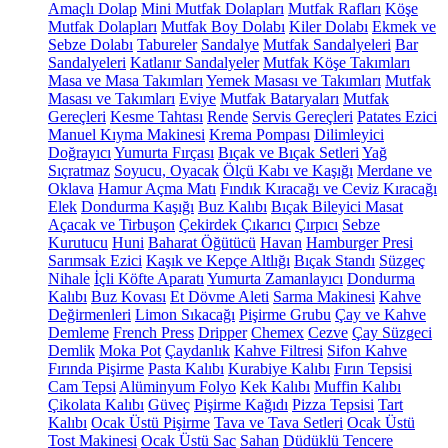
Amaçlı Dolap
Mini Mutfak Dolapları
Mutfak Rafları
Köşe
Mutfak Dolapları
Mutfak Boy Dolabı
Kiler Dolabı
Ekmek ve
Sebze Dolabı
Tabureler
Sandalye
Mutfak Sandalyeleri
Bar
Sandalyeleri
Katlanır Sandalyeler
Mutfak Köşe Takımları
Masa ve Masa Takımları
Yemek Masası ve Takımları
Mutfak
Masası ve Takımları
Eviye
Mutfak Bataryaları
Mutfak
Gereçleri
Kesme Tahtası
Rende
Servis Gereçleri
Patates Ezici
Manuel Kıyma Makinesi
Krema Pompası
Dilimleyici
Doğrayıcı
Yumurta Fırçası
Bıçak ve Bıçak Setleri
Yağ
Sıçratmaz
Soyucu, Oyacak
Ölçü Kabı ve Kaşığı
Merdane ve
Oklava
Hamur Açma Matı
Fındık Kıracağı ve Ceviz Kıracağı
Elek
Dondurma Kaşığı
Buz Kalıbı
Bıçak Bileyici Masat
Açacak ve Tirbuşon
Çekirdek Çıkarıcı
Çırpıcı
Sebze
Kurutucu
Huni
Baharat Öğütücü
Havan
Hamburger Presi
Sarımsak Ezici
Kaşık ve Kepçe Altlığı
Bıçak Standı
Süzgeç
Nihale
İçli Köfte Aparatı
Yumurta Zamanlayıcı
Dondurma
Kalıbı
Buz Kovası
Et Dövme Aleti
Sarma Makinesi
Kahve
Değirmenleri
Limon Sıkacağı
Pişirme Grubu
Çay ve Kahve
Demleme
French Press
Dripper
Chemex
Cezve
Çay Süzgeci
Demlik
Moka Pot
Çaydanlık
Kahve Filtresi
Sifon Kahve
Fırında Pişirme
Pasta Kalıbı
Kurabiye Kalıbı
Fırın Tepsisi
Cam Tepsi
Alüminyum Folyo
Kek Kalıbı
Muffin Kalıbı
Çikolata Kalıbı
Güveç
Pişirme Kağıdı
Pizza Tepsisi
Tart
Kalıbı
Ocak Üstü Pişirme
Tava ve Tava Setleri
Ocak Üstü
Tost Makinesi
Ocak Üstü Sac
Sahan
Düdüklü Tencere