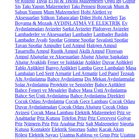
ve Rulosu
Tuval
El İşi & Tekstil Malzemeleri
Örgü İpi
Güpür
Şiş
Takı Yapım Malzemeleri
Takı Pensesi
Boncuk
Mum &
Sabun Yapımı
Mum Malzemeleri
Hobi Aletleri ve
Aksesuarları
Silikon Tabancaları
Diğer Hobi Aletleri
Taş
Boyama & Mozaik
AYDINLATMA VE ELEKTRİK
Ev
Aydınlatmaları
Avizeler
Sarkıt Avizeler
Plafonyer Avizeler
Lambaderler ve Aksesuarları
Lambader
Lambader Başlığı
Lambader Ayağı
Spotlar
Gömme Spotlar
Sıvaüstü Spotlar
Tavan Spotlar
Ampuller
Led Ampul
Halojen Ampul
Tasarruflu Ampul
Rustik Ampul
Akıllı Ampul
Floresan
Ampul
Abajurlar ve Aksesuarları
Abajur
Abajur Şapkaları
Abajur Ayaklığı
Fener ve Işıldaklar
Aplikler
Duvar Aplikleri
Tablo Aplikleri
Banyo Aplikleri
Lamba
Gece Lambaları
Masa
Lambaları
Led Şerit
Armatür
Led Armatür
Led Panel
Tezgah
Altı Aydınlatma
Bahçe Aydınlatma
Dış Mekan Aydınlatmalar
Solar Aydınlatma
Projektör ve Sensörler
Bahçe Aplikleri
Bahçe Feneri ve Meşaleler
Bahçe Masa Üstü Aydınlatma
Bahçe Set Üstü Aydınlatma
Bahçe Aydınlatma Direkleri
Çocuk Odası Aydınlatma
Çocuk Gece Lambası
Çocuk Odası
Duvar Aydınlatmaları
Çocuk Odası Abajuru
Çocuk Odası
Avizesi
Çocuk Masa Lambası
Elektrik Malzemeleri
Priz ve
Anahtarlar
Priz Kutusu
Telefon Prizi
Priz Çerçevesi
Golyat
Priz
Nümeris Priz
Priz
Anahtar Priz
Şalt Malzemeleri
Sigorta
Kutusu
Kontaktör
Elektrik Sigortası
Şalter
Kaçak Akım
Rölesi
Elektrik Sayacı
Uzatma Kablosu ve Grup Priz
Uzatma