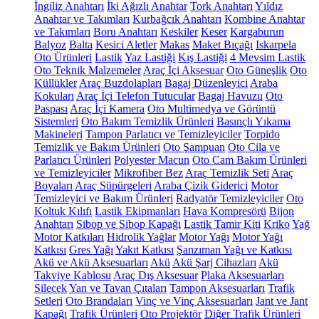
İngiliz Anahtarı
İki Ağızlı Anahtar
Tork Anahtarı
Yıldız
Anahtar ve Takımları
Kurbağcık Anahtarı
Kombine Anahtar
ve Takımları
Boru Anahtarı
Keskiler
Keser
Kargaburun
Balyoz
Balta
Kesici Aletler
Makas
Maket Bıçağı
Iskarpela
Oto Ürünleri
Lastik
Yaz Lastiği
Kış Lastiği
4 Mevsim Lastik
Oto Teknik Malzemeler
Araç İçi Aksesuar
Oto Güneşlik
Oto
Küllükler
Araç Buzdolapları
Bagaj Düzenleyici
Araba
Kokuları
Araç İçi Telefon Tutucular
Bagaj Havuzu
Oto
Paspası
Araç İçi Kamera
Oto Multimedya ve Görüntü
Sistemleri
Oto Bakım Temizlik Ürünleri
Basınçlı Yıkama
Makineleri
Tampon Parlatıcı ve Temizleyiciler
Torpido
Temizlik ve Bakım Ürünleri
Oto Şampuan
Oto Cila ve
Parlatıcı Ürünleri
Polyester Macun
Oto Cam Bakım Ürünleri
ve Temizleyiciler
Mikrofiber Bez
Araç Temizlik Seti
Araç
Boyaları
Araç Süpürgeleri
Araba Çizik Giderici
Motor
Temizleyici ve Bakım Ürünleri
Radyatör Temizleyiciler
Oto
Koltuk Kılıfı
Lastik Ekipmanları
Hava Kompresörü
Bijon
Anahtarı
Sibop ve Sibop Kapağı
Lastik Tamir Kiti
Kriko
Yağ
Motor Katkıları
Hidrolik Yağlar
Motor Yağı
Motor Yağı
Katkısı
Gres Yağı
Yakıt Katkısı
Şanzıman Yağı ve Katkısı
Akü ve Akü Aksesuarları
Akü
Akü Şarj Cihazları
Akü
Takviye Kablosu
Araç Dış Aksesuar
Plaka Aksesuarları
Silecek
Yan ve Tavan Çıtaları
Tampon Aksesuarları
Trafik
Setleri
Oto Brandaları
Vinç ve Vinç Aksesuarları
Jant ve Jant
Kapağı
Trafik Ürünleri
Oto Projektör
Diğer Trafik Ürünleri