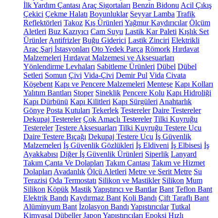
İlk Yardım Çantası
Araç Sigortaları
Benzin Bidonu
Acil Çıkış
Çekici
Çekme Halatı
Boyunluklar
Seyyar Lamba
Trafik
Reflektörleri
Takoz
Kış Ürünleri
Yağmur Kaydırıcılar
Ölçüm
Aletleri
Buz Kazıyıcı
Cam Suyu
Lastik Kar Paleti
Kışlık Set
Ürünler
Antifrizler
Buğu Giderici
Lastik Zinciri
Elektrikli
Araç Şarj İstasyonları
Oto Yedek Parça
Römork
Hırdavat
Malzemeleri
Hırdavat Malzemesi ve Aksesuarları
Yönlendirme Levhaları
Sabitleme Ürünleri
Dübel
Dübel
Setleri
Somun
Çivi
Vida-Çivi
Demir Pul
Vida
Civata
Köşebent
Kapı ve Pencere Malzemeleri
Menteşe
Kapı Kolları
Yalıtım Bantları
Stoper
Sineklik
Pencere Kolu
Kapı Hidroliği
Kapı Dürbünü
Kapı Kilitleri
Kapı Sürgüleri
Anahtarlık
Gönye
Posta Kutuları
Tekerlek
Testereler
Daire Testereler
Dekupaj Testereler
Çok Amaçlı Testereler
Tilki Kuyruğu
Testereler
Testere Aksesuarları
Tilki Kuyruğu Testere Ucu
Daire Testere Bıçağı
Dekupaj Testere Ucu
İş Güvenlik
Malzemeleri
İş Güvenlik Gözlükleri
İş Eldiveni
İş Elbisesi
İş
Ayakkabısı
Diğer İş Güvenlik Ürünleri
Siperlik
Lanyard
Takım Çanta Ve Dolapları
Takım Çantası
Takım ve Hizmet
Dolapları
Avadanlık
Ölçü Aletleri
Metre ve Şerit Metre
Su
Terazisi
Oda Termostatı
Silikon ve Mastikler
Silikon
Mum
Silikon
Köpük
Mastik
Yapıştırıcı ve Bantlar
Bant
Teflon Bant
Elektrik Bandı
Kaydırmaz Bant
Koli Bandı
Çift Taraflı Bant
Alüminyum Bant
İzolasyon Bandı
Yapıştırıcılar
Tutkal
Kimyasal Dübeller
Japon Yapıştırıcıları
Epoksi
Hızlı