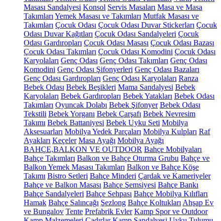
Masası Sandalyesi
Konsol
Servis Masaları
Masa ve Masa
Takımları
Yemek Masası ve Takımları
Mutfak Masası ve
Takımları
Çocuk Odası
Çocuk Odası Duvar Stickerları
Çocuk
Odası Duvar Kağıtları
Çocuk Odası Sandalyeleri
Çocuk
Odası Gardıropları
Çocuk Odası Masası
Çocuk Odası Bazası
Çocuk Odası Takımları
Çocuk Odası Komodini
Çocuk Odası
Karyolaları
Genç Odası
Genç Odası Takımları
Genç Odası
Komodini
Genç Odası Şifonyerleri
Genç Odası Bazaları
Genç Odası Gardıropları
Genç Odası Karyolaları
Ranza
Bebek Odası
Bebek Beşikleri
Mama Sandalyesi
Bebek
Karyolaları
Bebek Gardıropları
Bebek Yatakları
Bebek Odası
Takımları
Oyuncak Dolabı
Bebek Şifonyer
Bebek Odası
Tekstili
Bebek Yorganı
Bebek Çarşafı
Bebek Nevresim
Takımı
Bebek Battaniyesi
Bebek Uyku Seti
Mobilya
Aksesuarları
Mobilya Yedek Parçaları
Mobilya Kulpları
Raf
Ayakları
Keçeler
Masa Ayağı
Mobilya Ayağı
BAHÇE,BALKON VE OUTDOOR
Bahçe Mobilyaları
Bahçe Takımları
Balkon ve Bahçe Oturma Grubu
Bahçe ve
Balkon Yemek Masası Takımları
Balkon ve Bahçe Köşe
Takımı
Bistro Setleri
Bahçe Minderi
Çardak ve Kameriyeler
Bahçe ve Balkon Masası
Bahçe Şemsiyesi
Bahçe Bankı
Bahçe Sandalyeleri
Bahçe Sehpası
Bahçe Mobilya Kılıfları
Hamak
Bahçe Salıncağı
Şezlong
Bahçe Koltukları
Ahşap Ev
ve Bungalov
Tente
Prefabrik Evler
Kamp Spor ve Outdoor
Kamp Malzemeleri
Çadırlar
Kamp Sandalyesi
Uyku Tulumu