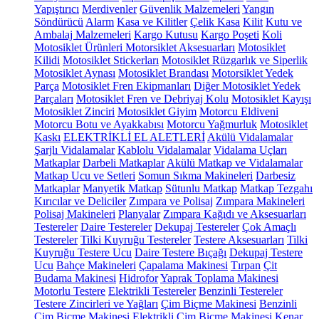
Yapıştırıcı
Merdivenler
Güvenlik Malzemeleri
Yangın
Söndürücü
Alarm
Kasa ve Kilitler
Çelik Kasa
Kilit
Kutu ve
Ambalaj Malzemeleri
Kargo Kutusu
Kargo Poşeti
Koli
Motosiklet Ürünleri
Motorsiklet Aksesuarları
Motosiklet
Kilidi
Motosiklet Stickerları
Motosiklet Rüzgarlık ve Siperlik
Motosiklet Aynası
Motosiklet Brandası
Motorsiklet Yedek
Parça
Motosiklet Fren Ekipmanları
Diğer Motosiklet Yedek
Parçaları
Motosiklet Fren ve Debriyaj Kolu
Motosiklet Kayışı
Motosiklet Zinciri
Motosiklet Giyim
Motorcu Eldiveni
Motorcu Botu ve Ayakkabısı
Motorcu Yağmurluk
Motosiklet
Kaskı
ELEKTRİKLİ EL ALETLERİ
Akülü Vidalamalar
Şarjlı Vidalamalar
Kablolu Vidalamalar
Vidalama Uçları
Matkaplar
Darbeli Matkaplar
Akülü Matkap ve Vidalamalar
Matkap Ucu ve Setleri
Somun Sıkma Makineleri
Darbesiz
Matkaplar
Manyetik Matkap
Sütunlu Matkap
Matkap Tezgahı
Kırıcılar ve Deliciler
Zımpara ve Polisaj
Zımpara Makineleri
Polisaj Makineleri
Planyalar
Zımpara Kağıdı ve Aksesuarları
Testereler
Daire Testereler
Dekupaj Testereler
Çok Amaçlı
Testereler
Tilki Kuyruğu Testereler
Testere Aksesuarları
Tilki
Kuyruğu Testere Ucu
Daire Testere Bıçağı
Dekupaj Testere
Ucu
Bahçe Makineleri
Çapalama Makinesi
Tırpan
Çit
Budama Makinesi
Hidrofor
Yaprak Toplama Makinesi
Motorlu Testere
Elektrikli Testereler
Benzinli Testereler
Testere Zincirleri ve Yağları
Çim Biçme Makinesi
Benzinli
Çim Biçme Makinesi
Elektrikli Çim Biçme Makinesi
Kenar