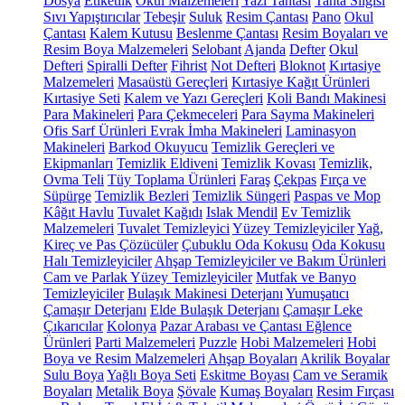
Dosya
Etiketlik
Okul Malzemeleri
Yazı Tahtası
Tahta Silgisi
Sıvı Yapıştırıcılar
Tebeşir
Suluk
Resim Çantası
Pano
Okul
Çantası
Kalem Kutusu
Beslenme Çantası
Resim Boyaları ve
Resim Boya Malzemeleri
Selobant
Ajanda
Defter
Okul
Defteri
Spiralli Defter
Fihrist
Not Defteri
Bloknot
Kırtasiye
Malzemeleri
Masaüstü Gereçleri
Kırtasiye Kağıt Ürünleri
Kırtasiye Seti
Kalem ve Yazı Gereçleri
Koli Bandı Makinesi
Para Makineleri
Para Çekmeceleri
Para Sayma Makineleri
Ofis Sarf Ürünleri
Evrak İmha Makineleri
Laminasyon
Makineleri
Barkod Okuyucu
Temizlik Gereçleri ve
Ekipmanları
Temizlik Eldiveni
Temizlik Kovası
Temizlik,
Ovma Teli
Tüy Toplama Ürünleri
Faraş
Çekpas
Fırça ve
Süpürge
Temizlik Bezleri
Temizlik Süngeri
Paspas ve Mop
Kâğıt Havlu
Tuvalet Kağıdı
Islak Mendil
Ev Temizlik
Malzemeleri
Tuvalet Temizleyici
Yüzey Temizleyiciler
Yağ,
Kireç ve Pas Çözücüler
Çubuklu Oda Kokusu
Oda Kokusu
Halı Temizleyiciler
Ahşap Temizleyiciler ve Bakım Ürünleri
Cam ve Parlak Yüzey Temizleyiciler
Mutfak ve Banyo
Temizleyiciler
Bulaşık Makinesi Deterjanı
Yumuşatıcı
Çamaşır Deterjanı
Elde Bulaşık Deterjanı
Çamaşır Leke
Çıkarıcılar
Kolonya
Pazar Arabası ve Çantası
Eğlence
Ürünleri
Parti Malzemeleri
Puzzle
Hobi Malzemeleri
Hobi
Boya ve Resim Malzemeleri
Ahşap Boyaları
Akrilik Boyalar
Sulu Boya
Yağlı Boya Seti
Eskitme Boyası
Cam ve Seramik
Boyaları
Metalik Boya
Şövale
Kumaş Boyaları
Resim Fırçası