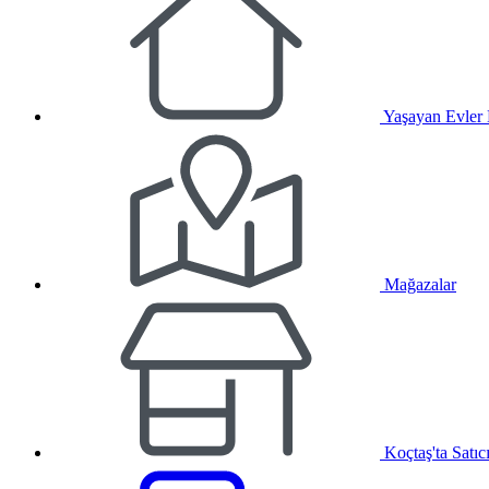
Yaşayan Evler
Mağazalar
Koçtaş'ta Satıc