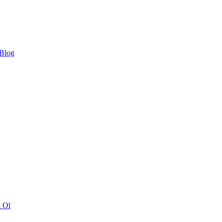
 Blog
ı Ol