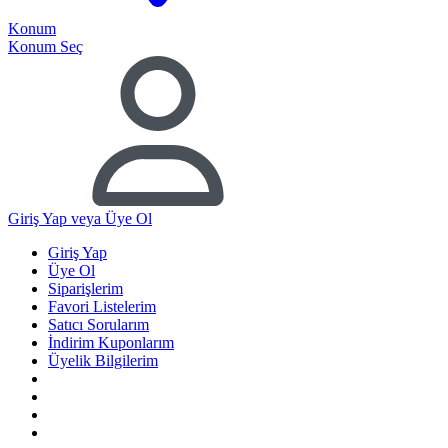
Konum
Konum Seç
Giriş Yap
veya Üye Ol
Giriş Yap
Üye Ol
Siparişlerim
Favori Listelerim
Satıcı Sorularım
İndirim Kuponlarım
Üyelik Bilgilerim