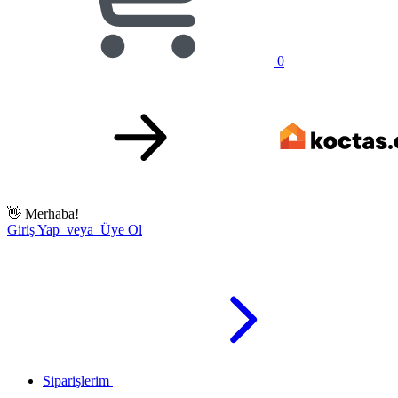
0
👋
Merhaba!
Giriş Yap veya Üye Ol
Siparişlerim