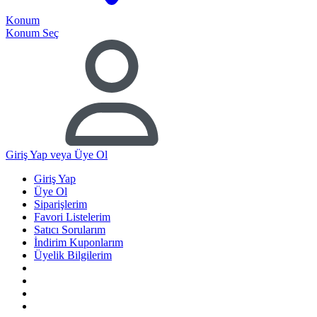
Konum
Konum Seç
Giriş Yap
veya Üye Ol
Giriş Yap
Üye Ol
Siparişlerim
Favori Listelerim
Satıcı Sorularım
İndirim Kuponlarım
Üyelik Bilgilerim