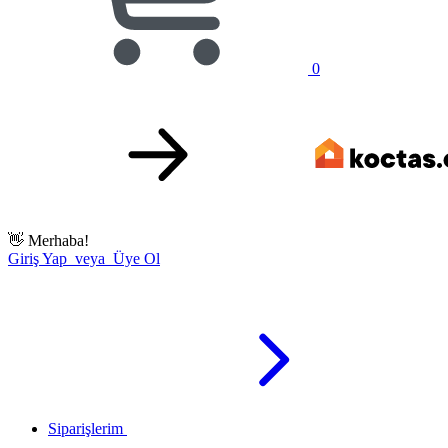
0
👋
Merhaba!
Giriş Yap veya Üye Ol
Siparişlerim