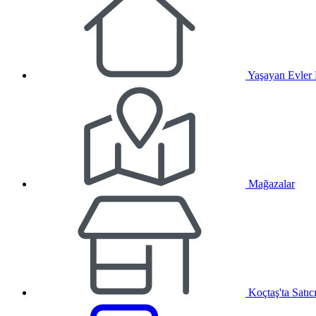
Yaşayan Evler
Mağazalar
Koçtaş'ta Satıc