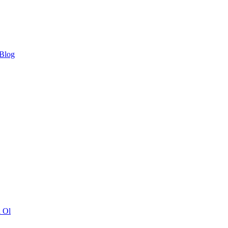
 Blog
ı Ol