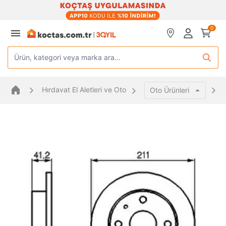
0
Ürün, kategori veya marka ara...
Hırdavat El Aletleri ve Oto
Oto Ürünleri