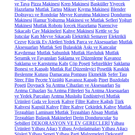
ve Tava
Pizza Makinesi
Krep Makinesi
Basküller
Yiyecek
Hazırlama
Mutfak Tartısı
Mikser
Kıyma Makinesi
Blender
Doğrayıcı ve Rondolar
Meyve Kurutma Makinesi
Dondurma
Makinesi
Hamur Yoğurma Makinesi ve Mutfak Şefleri
Yoğurt
Makinesi
Mutfak Robotu
İçecek Hazırlama
Narenciye
Sıkacağı
Çay Makineleri
Kahve Makinesi
Kettle ve Su
Isıtıcılar
Katı Meyve Sıkacağı
Elektrikli Semaver
Elektrikli
Cezve
Küçük Ev Aletleri Yedek Parça ve Aksesuarları
Mutfak
Aksesuarları
Mutfak Seti
Bulaşıklık
Askı ve Kancalar
Kaydırmaz
Mutfak Sabunluk
Mutfak Havluluk
Mutfak
Seramik ve Fayansları
Saklama ve Düzenleme
Kavanoz
Saklama ve Karıştırma Kabı
Çöp Poşeti
Sebzelikler
Saklama
Bonesi ve Kapağı
Mutfak Raf Düzenleyici
Poşetlik
Kaşıklık
Beslenme Kutusu
Damacana Pompası
Ekmeklik
Sefer Tası
Streç Film
Peçete Yüzüğü
Kavanoz Kapağı
Pipet
Buzdolabı
Poşeti
Doypack
Su Arıtma Cihazları ve Aksesuarları
Su
Arıtma Cihazları
Su Arıtma Filtreleri
Su Arıtma Aksesuarları
ve Yedek Parçaları
Arıtma Musluğu
Endüstriyel Mutfak
Ürünleri
Gıda ve İçecek
Kahve
Filtre Kahve Kağıdı
Türk
Kahvesi
Kapsül Kahve
Filtre Kahve
Çekirdek Kahve
Mutfak
Tezgahları
Laminant Mutfak Tezgahları
Ahşap Mutfak
Tezgahları
Bulaşık Makineleri
Derin Dondurucular
Su
Sebilleri
DEKORASYON VE EV GEREÇLERİ
Yılbaşı
Ürünleri
Yılbaşı Ağacı
Yılbaşı Aydınlatmaları
Yılbaşı Ağacı
Süsleri
Yılbaşı Sepeti
Yılbaşı Parti Malzemeleri
Dekoratif