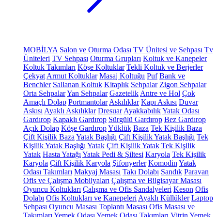
MOBİLYA
Salon ve Oturma Odası
TV Ünitesi ve Sehpası
Tv
Üniteleri
TV Sehpası
Oturma Grupları
Koltuk ve Kanepeler
Koltuk Takımları
Köşe Koltuklar
Tekli Koltuk ve Berjerler
Çekyat
Armut Koltuklar
Masaj Koltuğu
Puf
Bank ve
Benchler
Sallanan Koltuk
Kitaplık
Sehpalar
Zigon Sehpalar
Orta Sehpalar
Yan Sehpalar
Gazetelik
Antre ve Hol
Çok
Amaçlı Dolap
Portmantolar
Askılıklar
Kapı Askısı
Duvar
Askısı
Ayaklı Askılıklar
Dresuar
Ayakkabılık
Yatak Odası
Gardırop
Kapaklı Gardırop
Sürgülü Gardırop
Bez Gardırop
Açık Dolap
Köşe Gardırop
Yüklük
Baza
Tek Kişilik Baza
Çift Kişilik Baza
Yatak Başlığı
Çift Kişilik Yatak Başlığı
Tek
Kişilik Yatak Başlığı
Yatak
Çift Kişilik Yatak
Tek Kişilik
Yatak
Hasta Yatağı
Yatak Pedi & Şiltesi
Karyola
Tek Kişilik
Karyola
Çift Kişilik Karyola
Şifonyerler
Komodin
Yatak
Odası Takımları
Makyaj Masası
Takı Dolabı
Sandık
Paravan
Ofis ve Çalışma Mobilyaları
Çalışma ve Bilgisayar Masası
Oyuncu Koltukları
Çalışma ve Ofis Sandalyeleri
Keson
Ofis
Dolabı
Ofis Koltukları ve Kanepeleri
Ayaklı Küllükler
Laptop
Sehpası
Oyuncu Masası
Toplantı Masası
Ofis Masası ve
Takımları
Yemek Odası
Yemek Odası Takımları
Vitrin
Yemek