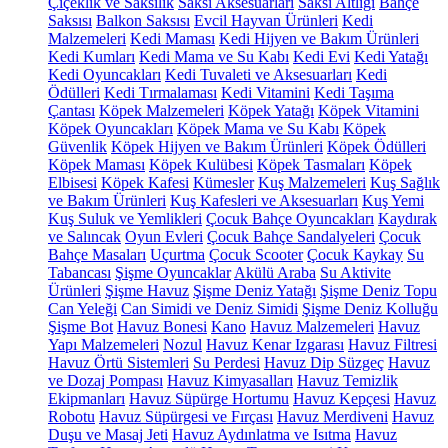
Çiçeklik ve Saksılık
Saksı Aksesuarları
Saksı Altlığı
Bahçe
Saksısı
Balkon Saksısı
Evcil Hayvan Ürünleri
Kedi
Malzemeleri
Kedi Maması
Kedi Hijyen ve Bakım Ürünleri
Kedi Kumları
Kedi Mama ve Su Kabı
Kedi Evi
Kedi Yatağı
Kedi Oyuncakları
Kedi Tuvaleti ve Aksesuarları
Kedi
Ödülleri
Kedi Tırmalaması
Kedi Vitamini
Kedi Taşıma
Çantası
Köpek Malzemeleri
Köpek Yatağı
Köpek Vitamini
Köpek Oyuncakları
Köpek Mama ve Su Kabı
Köpek
Güvenlik
Köpek Hijyen ve Bakım Ürünleri
Köpek Ödülleri
Köpek Maması
Köpek Kulübesi
Köpek Tasmaları
Köpek
Elbisesi
Köpek Kafesi
Kümesler
Kuş Malzemeleri
Kuş Sağlık
ve Bakım Ürünleri
Kuş Kafesleri ve Aksesuarları
Kuş Yemi
Kuş Suluk ve Yemlikleri
Çocuk Bahçe Oyuncakları
Kaydırak
ve Salıncak
Oyun Evleri
Çocuk Bahçe Sandalyeleri
Çocuk
Bahçe Masaları
Uçurtma
Çocuk Scooter
Çocuk Kaykay
Su
Tabancası
Şişme Oyuncaklar
Akülü Araba
Su Aktivite
Ürünleri
Şişme Havuz
Şişme Deniz Yatağı
Şişme Deniz Topu
Can Yeleği
Can Simidi ve Deniz Simidi
Şişme Deniz Kolluğu
Şişme Bot
Havuz Bonesi
Kano
Havuz Malzemeleri
Havuz
Yapı Malzemeleri
Nozul
Havuz Kenar Izgarası
Havuz Filtresi
Havuz Örtü Sistemleri
Su Perdesi
Havuz Dip Süzgeç
Havuz
ve Dozaj Pompası
Havuz Kimyasalları
Havuz Temizlik
Ekipmanları
Havuz Süpürge Hortumu
Havuz Kepçesi
Havuz
Robotu
Havuz Süpürgesi ve Fırçası
Havuz Merdiveni
Havuz
Duşu ve Masaj Jeti
Havuz Aydınlatma ve Isıtma
Havuz