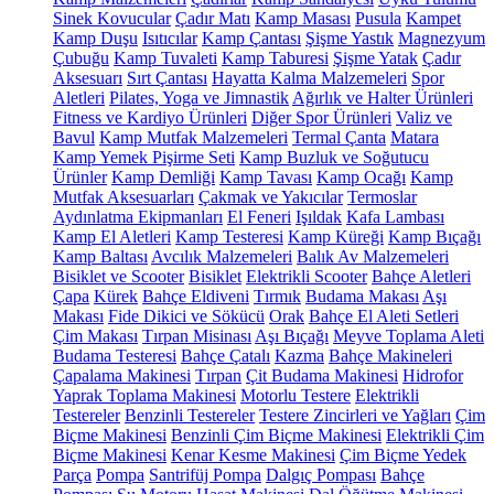
Sinek Kovucular
Çadır Matı
Kamp Masası
Pusula
Kampet
Kamp Duşu
Isıtıcılar
Kamp Çantası
Şişme Yastık
Magnezyum
Çubuğu
Kamp Tuvaleti
Kamp Taburesi
Şişme Yatak
Çadır
Aksesuarı
Sırt Çantası
Hayatta Kalma Malzemeleri
Spor
Aletleri
Pilates, Yoga ve Jimnastik
Ağırlık ve Halter Ürünleri
Fitness ve Kardiyo Ürünleri
Diğer Spor Ürünleri
Valiz ve
Bavul
Kamp Mutfak Malzemeleri
Termal Çanta
Matara
Kamp Yemek Pişirme Seti
Kamp Buzluk ve Soğutucu
Ürünler
Kamp Demliği
Kamp Tavası
Kamp Ocağı
Kamp
Mutfak Aksesuarları
Çakmak ve Yakıcılar
Termoslar
Aydınlatma Ekipmanları
El Feneri
Işıldak
Kafa Lambası
Kamp El Aletleri
Kamp Testeresi
Kamp Küreği
Kamp Bıçağı
Kamp Baltası
Avcılık Malzemeleri
Balık Av Malzemeleri
Bisiklet ve Scooter
Bisiklet
Elektrikli Scooter
Bahçe Aletleri
Çapa
Kürek
Bahçe Eldiveni
Tırmık
Budama Makası
Aşı
Makası
Fide Dikici ve Sökücü
Orak
Bahçe El Aleti Setleri
Çim Makası
Tırpan Misinası
Aşı Bıçağı
Meyve Toplama Aleti
Budama Testeresi
Bahçe Çatalı
Kazma
Bahçe Makineleri
Çapalama Makinesi
Tırpan
Çit Budama Makinesi
Hidrofor
Yaprak Toplama Makinesi
Motorlu Testere
Elektrikli
Testereler
Benzinli Testereler
Testere Zincirleri ve Yağları
Çim
Biçme Makinesi
Benzinli Çim Biçme Makinesi
Elektrikli Çim
Biçme Makinesi
Kenar Kesme Makinesi
Çim Biçme Yedek
Parça
Pompa
Santrifüj Pompa
Dalgıç Pompası
Bahçe