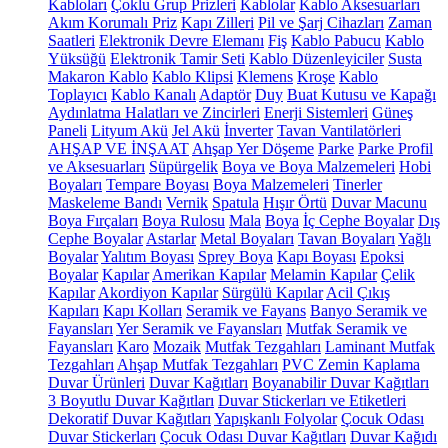
Kabloları
Çoklu Grup Prizleri
Kablolar
Kablo Aksesuarları
Akım Korumalı Priz
Kapı Zilleri
Pil ve Şarj Cihazları
Zaman
Saatleri
Elektronik Devre Elemanı
Fiş
Kablo Pabucu
Kablo
Yüksüğü
Elektronik Tamir Seti
Kablo Düzenleyiciler
Susta
Makaron Kablo
Kablo Klipsi
Klemens
Kroşe
Kablo
Toplayıcı
Kablo Kanalı
Adaptör
Duy
Buat Kutusu ve Kapağı
Aydınlatma Halatları ve Zincirleri
Enerji Sistemleri
Güneş
Paneli
Lityum Akü
Jel Akü
İnverter
Tavan Vantilatörleri
AHŞAP VE İNŞAAT
Ahşap Yer Döşeme
Parke
Parke Profil
ve Aksesuarları
Süpürgelik
Boya ve Boya Malzemeleri
Hobi
Boyaları
Tempare Boyası
Boya Malzemeleri
Tinerler
Maskeleme Bandı
Vernik
Spatula
Hışır Örtü
Duvar Macunu
Boya Fırçaları
Boya Rulosu
Mala
Boya
İç Cephe Boyalar
Dış
Cephe Boyalar
Astarlar
Metal Boyaları
Tavan Boyaları
Yağlı
Boyalar
Yalıtım Boyası
Sprey Boya
Kapı Boyası
Epoksi
Boyalar
Kapılar
Amerikan Kapılar
Melamin Kapılar
Çelik
Kapılar
Akordiyon Kapılar
Sürgülü Kapılar
Acil Çıkış
Kapıları
Kapı Kolları
Seramik ve Fayans
Banyo Seramik ve
Fayansları
Yer Seramik ve Fayansları
Mutfak Seramik ve
Fayansları
Karo
Mozaik
Mutfak Tezgahları
Laminant Mutfak
Tezgahları
Ahşap Mutfak Tezgahları
PVC Zemin Kaplama
Duvar Ürünleri
Duvar Kağıtları
Boyanabilir Duvar Kağıtları
3 Boyutlu Duvar Kağıtları
Duvar Stickerları ve Etiketleri
Dekoratif Duvar Kağıtları
Yapışkanlı Folyolar
Çocuk Odası
Duvar Stickerları
Çocuk Odası Duvar Kağıtları
Duvar Kağıdı