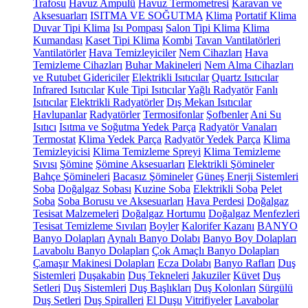
Trafosu
Havuz Ampulü
Havuz Termometresi
Karavan ve
Aksesuarları
ISITMA VE SOĞUTMA
Klima
Portatif Klima
Duvar Tipi Klima
Isı Pompası
Salon Tipi Klima
Klima
Kumandası
Kaset Tipi Klima
Kombi
Tavan Vantilatörleri
Vantilatörler
Hava Temizleyiciler
Nem Cihazları
Hava
Temizleme Cihazları
Buhar Makineleri
Nem Alma Cihazları
ve Rutubet Gidericiler
Elektrikli Isıtıcılar
Quartz Isıtıcılar
Infrared Isıtıcılar
Kule Tipi Isıtıcılar
Yağlı Radyatör
Fanlı
Isıtıcılar
Elektrikli Radyatörler
Dış Mekan Isıtıcılar
Havlupanlar
Radyatörler
Termosifonlar
Şofbenler
Ani Su
Isıtıcı
Isıtma ve Soğutma Yedek Parça
Radyatör Vanaları
Termostat
Klima Yedek Parça
Radyatör Yedek Parça
Klima
Temizleyicisi
Klima Temizleme Spreyi
Klima Temizleme
Sıvısı
Şömine
Şömine Aksesuarları
Elektrikli Şömineler
Bahçe Şömineleri
Bacasız Şömineler
Güneş Enerji Sistemleri
Soba
Doğalgaz Sobası
Kuzine Soba
Elektrikli Soba
Pelet
Soba
Soba Borusu ve Aksesuarları
Hava Perdesi
Doğalgaz
Tesisat Malzemeleri
Doğalgaz Hortumu
Doğalgaz Menfezleri
Tesisat Temizleme Sıvıları
Boyler
Kalorifer Kazanı
BANYO
Banyo Dolapları
Aynalı Banyo Dolabı
Banyo Boy Dolapları
Lavabolu Banyo Dolapları
Çok Amaçlı Banyo Dolapları
Çamaşır Makinesi Dolapları
Ecza Dolabı
Banyo Rafları
Duş
Sistemleri
Duşakabin
Duş Tekneleri
Jakuziler
Küvet
Duş
Setleri
Duş Sistemleri
Duş Başlıkları
Duş Kolonları
Sürgülü
Duş Setleri
Duş Spiralleri
El Duşu
Vitrifiyeler
Lavabolar