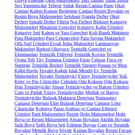
Dosya
Etiketlik
Okul Malzemeleri
Yazı Tahtası
Tahta Silgisi
Sıvı Yapıştırıcılar
Tebeşir
Suluk
Resim Çantası
Pano
Okul
Çantası
Kalem Kutusu
Beslenme Çantası
Resim Boyaları ve
Resim Boya Malzemeleri
Selobant
Ajanda
Defter
Okul
Defteri
Spiralli Defter
Fihrist
Not Defteri
Bloknot
Kırtasiye
Malzemeleri
Masaüstü Gereçleri
Kırtasiye Kağıt Ürünleri
Kırtasiye Seti
Kalem ve Yazı Gereçleri
Koli Bandı Makinesi
Para Makineleri
Para Çekmeceleri
Para Sayma Makineleri
Ofis Sarf Ürünleri
Evrak İmha Makineleri
Laminasyon
Makineleri
Barkod Okuyucu
Temizlik Gereçleri ve
Ekipmanları
Temizlik Eldiveni
Temizlik Kovası
Temizlik,
Ovma Teli
Tüy Toplama Ürünleri
Faraş
Çekpas
Fırça ve
Süpürge
Temizlik Bezleri
Temizlik Süngeri
Paspas ve Mop
Kâğıt Havlu
Tuvalet Kağıdı
Islak Mendil
Ev Temizlik
Malzemeleri
Tuvalet Temizleyici
Yüzey Temizleyiciler
Yağ,
Kireç ve Pas Çözücüler
Çubuklu Oda Kokusu
Oda Kokusu
Halı Temizleyiciler
Ahşap Temizleyiciler ve Bakım Ürünleri
Cam ve Parlak Yüzey Temizleyiciler
Mutfak ve Banyo
Temizleyiciler
Bulaşık Makinesi Deterjanı
Yumuşatıcı
Çamaşır Deterjanı
Elde Bulaşık Deterjanı
Çamaşır Leke
Çıkarıcılar
Kolonya
Pazar Arabası ve Çantası
Eğlence
Ürünleri
Parti Malzemeleri
Puzzle
Hobi Malzemeleri
Hobi
Boya ve Resim Malzemeleri
Ahşap Boyaları
Akrilik Boyalar
Sulu Boya
Yağlı Boya Seti
Eskitme Boyası
Cam ve Seramik
Boyaları
Metalik Boya
Şövale
Kumaş Boyaları
Resim Fırçası