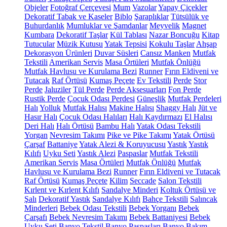
Objeler
Fotoğraf Çerçevesi
Mum
Vazolar
Yapay Çiçekler
Dekoratif Tabak ve Kaseler
Biblo
Şaraplıklar
Tütsülük ve
Buhurdanlık
Mumluklar ve Şamdanlar
Meyvelik
Magnet
Kumbara
Dekoratif Taşlar
Kül Tablası
Nazar Boncuğu
Kitap
Tutucular
Müzik Kutusu
Yatak Tepsisi
Kokulu Taşlar
Ahşap
Dekorasyon Ürünleri
Duvar Süsleri
Cansız Manken
Mutfak
Tekstili
Amerikan Servis
Masa Örtüleri
Mutfak Önlüğü
Mutfak Havlusu ve Kurulama Bezi
Runner
Fırın Eldiveni ve
Tutacak
Raf Örtüsü
Kumaş Peçete
Ev Tekstili
Perde
Stor
Perde
Jaluziler
Tül Perde
Perde Aksesuarları
Fon Perde
Rustik Perde
Çocuk Odası Perdesi
Güneşlik
Mutfak Perdeleri
Halı
Yolluk
Mutfak Halısı
Makine Halısı
Shaggy Halı
Jüt ve
Hasır Halı
Çocuk Odası Halıları
Halı Kaydırmazı
El Halısı
Deri Halı
Halı Örtüsü
Bambu Halı
Yatak Odası Tekstili
Yorgan
Nevresim Takımı
Pike ve Pike Takımı
Yatak Örtüsü
Çarşaf
Battaniye
Yatak Alezi & Koruyucusu
Yastık
Yastık
Kılıfı
Uyku Seti
Yastık Alezi
Paspaslar
Mutfak Tekstili
Amerikan Servis
Masa Örtüleri
Mutfak Önlüğü
Mutfak
Havlusu ve Kurulama Bezi
Runner
Fırın Eldiveni ve Tutacak
Raf Örtüsü
Kumaş Peçete
Kilim
Seccade
Salon Tekstili
Kırlent ve Kırlent Kılıfı
Sandalye Minderi
Koltuk Örtüsü ve
Şalı
Dekoratif Yastık
Sandalye Kılıfı
Bahçe Tekstili
Salıncak
Minderleri
Bebek Odası Tekstili
Bebek Yorganı
Bebek
Çarşafı
Bebek Nevresim Takımı
Bebek Battaniyesi
Bebek
Uyku Seti
Banyo Tekstil
Banyo Paspasları
Banyo Bakım