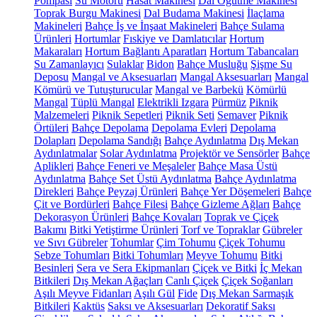
Pompası
Su Motoru
Hasat Makinesi
Dal Öğütme Makinesi
Toprak Burgu Makinesi
Dal Budama Makinesi
İlaçlama
Makineleri
Bahçe İş ve İnşaat Makineleri
Bahçe Sulama
Ürünleri
Hortumlar
Fıskiye ve Damlatıcılar
Hortum
Makaraları
Hortum Bağlantı Aparatları
Hortum Tabancaları
Su Zamanlayıcı
Sulaklar
Bidon
Bahçe Musluğu
Şişme Su
Deposu
Mangal ve Aksesuarları
Mangal Aksesuarları
Mangal
Kömürü ve Tutuşturucular
Mangal ve Barbekü
Kömürlü
Mangal
Tüplü Mangal
Elektrikli Izgara
Pürmüz
Piknik
Malzemeleri
Piknik Sepetleri
Piknik Seti
Semaver
Piknik
Örtüleri
Bahçe Depolama
Depolama Evleri
Depolama
Dolapları
Depolama Sandığı
Bahçe Aydınlatma
Dış Mekan
Aydınlatmalar
Solar Aydınlatma
Projektör ve Sensörler
Bahçe
Aplikleri
Bahçe Feneri ve Meşaleler
Bahçe Masa Üstü
Aydınlatma
Bahçe Set Üstü Aydınlatma
Bahçe Aydınlatma
Direkleri
Bahçe Peyzaj Ürünleri
Bahçe Yer Döşemeleri
Bahçe
Çit ve Bordürleri
Bahçe Filesi
Bahçe Gizleme Ağları
Bahçe
Dekorasyon Ürünleri
Bahçe Kovaları
Toprak ve Çiçek
Bakımı
Bitki Yetiştirme Ürünleri
Torf ve Topraklar
Gübreler
ve Sıvı Gübreler
Tohumlar
Çim Tohumu
Çiçek Tohumu
Sebze Tohumları
Bitki Tohumları
Meyve Tohumu
Bitki
Besinleri
Sera ve Sera Ekipmanları
Çiçek ve Bitki
İç Mekan
Bitkileri
Dış Mekan Ağaçları
Canlı Çiçek
Çiçek Soğanları
Aşılı Meyve Fidanları
Aşılı Gül
Fide
Dış Mekan Sarmaşık
Bitkileri
Kaktüs
Saksı ve Aksesuarları
Dekoratif Saksı