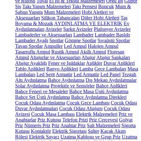
ve Rulosu
Tuval
El İşi & Tekstil Malzemeleri
Örgü İpi
Güpür
Şiş
Takı Yapım Malzemeleri
Takı Pensesi
Boncuk
Mum &
Sabun Yapımı
Mum Malzemeleri
Hobi Aletleri ve
Aksesuarları
Silikon Tabancaları
Diğer Hobi Aletleri
Taş
Boyama & Mozaik
AYDINLATMA VE ELEKTRİK
Ev
Aydınlatmaları
Avizeler
Sarkıt Avizeler
Plafonyer Avizeler
Lambaderler ve Aksesuarları
Lambader
Lambader Başlığı
Lambader Ayağı
Spotlar
Gömme Spotlar
Sıvaüstü Spotlar
Tavan Spotlar
Ampuller
Led Ampul
Halojen Ampul
Tasarruflu Ampul
Rustik Ampul
Akıllı Ampul
Floresan
Ampul
Abajurlar ve Aksesuarları
Abajur
Abajur Şapkaları
Abajur Ayaklığı
Fener ve Işıldaklar
Aplikler
Duvar Aplikleri
Tablo Aplikleri
Banyo Aplikleri
Lamba
Gece Lambaları
Masa
Lambaları
Led Şerit
Armatür
Led Armatür
Led Panel
Tezgah
Altı Aydınlatma
Bahçe Aydınlatma
Dış Mekan Aydınlatmalar
Solar Aydınlatma
Projektör ve Sensörler
Bahçe Aplikleri
Bahçe Feneri ve Meşaleler
Bahçe Masa Üstü Aydınlatma
Bahçe Set Üstü Aydınlatma
Bahçe Aydınlatma Direkleri
Çocuk Odası Aydınlatma
Çocuk Gece Lambası
Çocuk Odası
Duvar Aydınlatmaları
Çocuk Odası Abajuru
Çocuk Odası
Avizesi
Çocuk Masa Lambası
Elektrik Malzemeleri
Priz ve
Anahtarlar
Priz Kutusu
Telefon Prizi
Priz Çerçevesi
Golyat
Priz
Nümeris Priz
Priz
Anahtar Priz
Şalt Malzemeleri
Sigorta
Kutusu
Kontaktör
Elektrik Sigortası
Şalter
Kaçak Akım
Rölesi
Elektrik Sayacı
Uzatma Kablosu ve Grup Priz
Uzatma