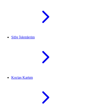
Şifre İşlemlerim
Koçtaş Kartım