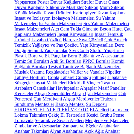
Yapıştırıcısı
Poster Duvar Kağıtları
Strafor
Duvar Çıtası
Duvar Kaplama
Silikon ve Mastikler
Silikon
Mum Silikon
Köpük
Mastik
Tavan Ürünleri
Kartonpiyer
Tavan Kaplama
İnşaat ve İzolasyon
İzolasyon Malzemeleri
Su Yalıtım
Malzemeleri
Isı Yalıtım Malzemeleri
Ses Yalıtım Malzemeleri
İnşaat Malzemeleri
Alçı
Cam Tuğla
Çimento
Beton Harcı
Çatı
Kaplama Malzemeleri
İnşaat Kimyasalları
İnşaat Temizlik
Ürünleri
Lavabo Çözücü
Harç ve Sıva Çözücü
Çok Amaçlı
Temizlik
Yağlayıcı ve Pas Çözücü
Yapı Kimyasalları
Derz
Dolgu
Seramik Yapıştırıcılar
Sıvı Conta
Strafor Yapıştırılar
Plastik Boru ve Ek Parçalar
Boru Bağlantı ve Aksesuarları
Temiz Su Boruları
Atık Su Boruları
PPRC Borular
Kombi
Bağlantı Boruları
Tesisat Tamir ve Bağlantı Malzemeleri
Musluk Uzatma
Regülatörler
Valfler ve Vanalar
Nipeller
Tahliye Hortumu
Conta
Taharet Çubuğu
Fittings
Tıpalar ve
Süzgeçler
İnşaat Makineleri
Elektrikli Vinçler
Taşıma
Arabaları
Caraskallar
Havlupanlar
Ahşaplar
Masif Paneller
Keresteler
Ahşap Seperatörler
Ahşap Çatı Malzemeleri
Çatı
Penceresi
Çatı Merdiveni
Ahşap Merdivenler
Trabzan
Sundurma
Menfezler
Banyo Menfezi
Su Deposu
HIRDAVAT EL ALETLERİ VE OTO
El Aletleri
Lokma ve
Lokma Takımları
Çekiç
El Testereleri
Kesici Grubu
Pense
Tornavida
Seramik ve Sıvacı Aletleri
Mengene ve İşkenceler
Zımbalar ve Aksesuarları
Zımpara ve Eğeler
Anahtarlar
Anahtar Takımları
Alyan Anahtarları
Açık Ağız Anahtar