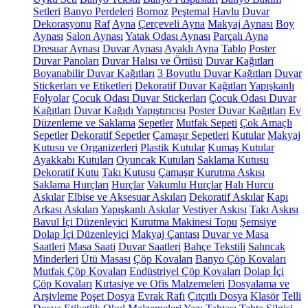
Setleri
Banyo Perdeleri
Bornoz
Peştemal
Havlu
Duvar
Dekorasyonu
Raf
Ayna
Çerçeveli Ayna
Makyaj Aynası
Boy
Aynası
Salon Aynası
Yatak Odası Aynası
Parçalı Ayna
Dresuar Aynası
Duvar Aynası
Ayaklı Ayna
Tablo
Poster
Duvar Panoları
Duvar Halısı ve Örtüsü
Duvar Kağıtları
Boyanabilir Duvar Kağıtları
3 Boyutlu Duvar Kağıtları
Duvar
Stickerları ve Etiketleri
Dekoratif Duvar Kağıtları
Yapışkanlı
Folyolar
Çocuk Odası Duvar Stickerları
Çocuk Odası Duvar
Kağıtları
Duvar Kağıdı Yapıştırıcısı
Poster Duvar Kağıtları
Ev
Düzenleme ve Saklama
Sepetler
Mutfak Sepeti
Çok Amaçlı
Sepetler
Dekoratif Sepetler
Çamaşır Sepetleri
Kutular
Makyaj
Kutusu ve Organizerleri
Plastik Kutular
Kumaş Kutular
Ayakkabı Kutuları
Oyuncak Kutuları
Saklama Kutusu
Dekoratif Kutu
Takı Kutusu
Çamaşır Kurutma Askısı
Saklama Hurçları
Hurçlar
Vakumlu Hurçlar
Halı Hurcu
Askılar
Elbise ve Aksesuar Askıları
Dekoratif Askılar
Kapı
Arkası Askıları
Yapışkanlı Askılar
Vestiyer Askısı
Takı Askısı
Bavul İçi Düzenleyici
Kurutma Makinesi Topu
Şemsiye
Dolap İçi Düzenleyici
Makyaj Çantası
Duvar ve Masa
Saatleri
Masa Saati
Duvar Saatleri
Bahçe Tekstili
Salıncak
Minderleri
Ütü Masası
Çöp Kovaları
Banyo Çöp Kovaları
Mutfak Çöp Kovaları
Endüstriyel Çöp Kovaları
Dolap İçi
Çöp Kovaları
Kırtasiye ve Ofis Malzemeleri
Dosyalama ve
Arşivleme
Poşet Dosya
Evrak Rafı
Çıtçıtlı Dosya
Klasör
Telli