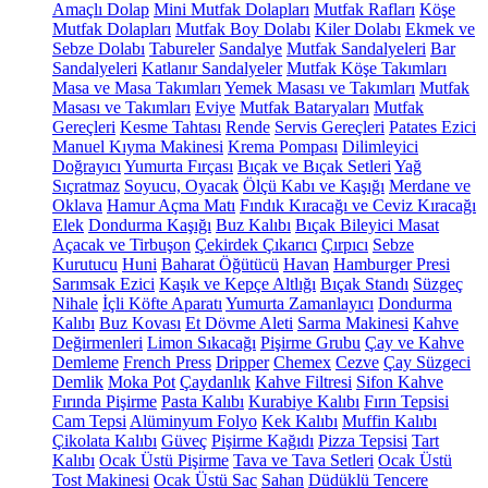
Amaçlı Dolap
Mini Mutfak Dolapları
Mutfak Rafları
Köşe
Mutfak Dolapları
Mutfak Boy Dolabı
Kiler Dolabı
Ekmek ve
Sebze Dolabı
Tabureler
Sandalye
Mutfak Sandalyeleri
Bar
Sandalyeleri
Katlanır Sandalyeler
Mutfak Köşe Takımları
Masa ve Masa Takımları
Yemek Masası ve Takımları
Mutfak
Masası ve Takımları
Eviye
Mutfak Bataryaları
Mutfak
Gereçleri
Kesme Tahtası
Rende
Servis Gereçleri
Patates Ezici
Manuel Kıyma Makinesi
Krema Pompası
Dilimleyici
Doğrayıcı
Yumurta Fırçası
Bıçak ve Bıçak Setleri
Yağ
Sıçratmaz
Soyucu, Oyacak
Ölçü Kabı ve Kaşığı
Merdane ve
Oklava
Hamur Açma Matı
Fındık Kıracağı ve Ceviz Kıracağı
Elek
Dondurma Kaşığı
Buz Kalıbı
Bıçak Bileyici Masat
Açacak ve Tirbuşon
Çekirdek Çıkarıcı
Çırpıcı
Sebze
Kurutucu
Huni
Baharat Öğütücü
Havan
Hamburger Presi
Sarımsak Ezici
Kaşık ve Kepçe Altlığı
Bıçak Standı
Süzgeç
Nihale
İçli Köfte Aparatı
Yumurta Zamanlayıcı
Dondurma
Kalıbı
Buz Kovası
Et Dövme Aleti
Sarma Makinesi
Kahve
Değirmenleri
Limon Sıkacağı
Pişirme Grubu
Çay ve Kahve
Demleme
French Press
Dripper
Chemex
Cezve
Çay Süzgeci
Demlik
Moka Pot
Çaydanlık
Kahve Filtresi
Sifon Kahve
Fırında Pişirme
Pasta Kalıbı
Kurabiye Kalıbı
Fırın Tepsisi
Cam Tepsi
Alüminyum Folyo
Kek Kalıbı
Muffin Kalıbı
Çikolata Kalıbı
Güveç
Pişirme Kağıdı
Pizza Tepsisi
Tart
Kalıbı
Ocak Üstü Pişirme
Tava ve Tava Setleri
Ocak Üstü
Tost Makinesi
Ocak Üstü Sac
Sahan
Düdüklü Tencere