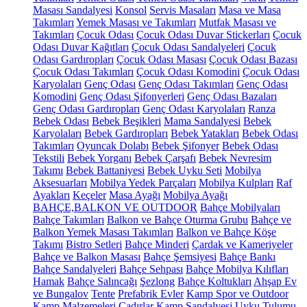
Masası Sandalyesi
Konsol
Servis Masaları
Masa ve Masa
Takımları
Yemek Masası ve Takımları
Mutfak Masası ve
Takımları
Çocuk Odası
Çocuk Odası Duvar Stickerları
Çocuk
Odası Duvar Kağıtları
Çocuk Odası Sandalyeleri
Çocuk
Odası Gardıropları
Çocuk Odası Masası
Çocuk Odası Bazası
Çocuk Odası Takımları
Çocuk Odası Komodini
Çocuk Odası
Karyolaları
Genç Odası
Genç Odası Takımları
Genç Odası
Komodini
Genç Odası Şifonyerleri
Genç Odası Bazaları
Genç Odası Gardıropları
Genç Odası Karyolaları
Ranza
Bebek Odası
Bebek Beşikleri
Mama Sandalyesi
Bebek
Karyolaları
Bebek Gardıropları
Bebek Yatakları
Bebek Odası
Takımları
Oyuncak Dolabı
Bebek Şifonyer
Bebek Odası
Tekstili
Bebek Yorganı
Bebek Çarşafı
Bebek Nevresim
Takımı
Bebek Battaniyesi
Bebek Uyku Seti
Mobilya
Aksesuarları
Mobilya Yedek Parçaları
Mobilya Kulpları
Raf
Ayakları
Keçeler
Masa Ayağı
Mobilya Ayağı
BAHÇE,BALKON VE OUTDOOR
Bahçe Mobilyaları
Bahçe Takımları
Balkon ve Bahçe Oturma Grubu
Bahçe ve
Balkon Yemek Masası Takımları
Balkon ve Bahçe Köşe
Takımı
Bistro Setleri
Bahçe Minderi
Çardak ve Kameriyeler
Bahçe ve Balkon Masası
Bahçe Şemsiyesi
Bahçe Bankı
Bahçe Sandalyeleri
Bahçe Sehpası
Bahçe Mobilya Kılıfları
Hamak
Bahçe Salıncağı
Şezlong
Bahçe Koltukları
Ahşap Ev
ve Bungalov
Tente
Prefabrik Evler
Kamp Spor ve Outdoor
Kamp Malzemeleri
Çadırlar
Kamp Sandalyesi
Uyku Tulumu