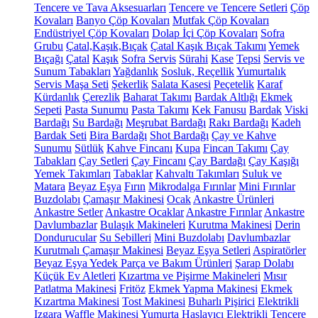
Tencere ve Tava Aksesuarları
Tencere ve Tencere Setleri
Çöp
Kovaları
Banyo Çöp Kovaları
Mutfak Çöp Kovaları
Endüstriyel Çöp Kovaları
Dolap İçi Çöp Kovaları
Sofra
Grubu
Çatal,Kaşık,Bıçak
Çatal Kaşık Bıçak Takımı
Yemek
Bıçağı
Çatal
Kaşık
Sofra Servis
Sürahi
Kase
Tepsi
Servis ve
Sunum Tabakları
Yağdanlık
Sosluk, Reçellik
Yumurtalık
Servis Maşa Seti
Şekerlik
Salata Kasesi
Peçetelik
Karaf
Kürdanlık
Çerezlik
Baharat Takımı
Bardak Altlığı
Ekmek
Sepeti
Pasta Sunumu
Pasta Takımı
Kek Fanusu
Bardak
Viski
Bardağı
Su Bardağı
Meşrubat Bardağı
Rakı Bardağı
Kadeh
Bardak Seti
Bira Bardağı
Shot Bardağı
Çay ve Kahve
Sunumu
Sütlük
Kahve Fincanı
Kupa
Fincan Takımı
Çay
Tabakları
Çay Setleri
Çay Fincanı
Çay Bardağı
Çay Kaşığı
Yemek Takımları
Tabaklar
Kahvaltı Takımları
Suluk ve
Matara
Beyaz Eşya
Fırın
Mikrodalga Fırınlar
Mini Fırınlar
Buzdolabı
Çamaşır Makinesi
Ocak
Ankastre Ürünleri
Ankastre Setler
Ankastre Ocaklar
Ankastre Fırınlar
Ankastre
Davlumbazlar
Bulaşık Makineleri
Kurutma Makinesi
Derin
Dondurucular
Su Sebilleri
Mini Buzdolabı
Davlumbazlar
Kurutmalı Çamaşır Makinesi
Beyaz Eşya Setleri
Aspiratörler
Beyaz Eşya Yedek Parça ve Bakım Ürünleri
Şarap Dolabı
Küçük Ev Aletleri
Kızartma ve Pişirme Makineleri
Mısır
Patlatma Makinesi
Fritöz
Ekmek Yapma Makinesi
Ekmek
Kızartma Makinesi
Tost Makinesi
Buharlı Pişirici
Elektrikli
Izgara
Waffle Makinesi
Yumurta Haşlayıcı
Elektrikli Tencere