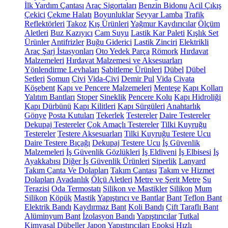
İlk Yardım Çantası
Araç Sigortaları
Benzin Bidonu
Acil Çıkış
Çekici
Çekme Halatı
Boyunluklar
Seyyar Lamba
Trafik
Reflektörleri
Takoz
Kış Ürünleri
Yağmur Kaydırıcılar
Ölçüm
Aletleri
Buz Kazıyıcı
Cam Suyu
Lastik Kar Paleti
Kışlık Set
Ürünler
Antifrizler
Buğu Giderici
Lastik Zinciri
Elektrikli
Araç Şarj İstasyonları
Oto Yedek Parça
Römork
Hırdavat
Malzemeleri
Hırdavat Malzemesi ve Aksesuarları
Yönlendirme Levhaları
Sabitleme Ürünleri
Dübel
Dübel
Setleri
Somun
Çivi
Vida-Çivi
Demir Pul
Vida
Civata
Köşebent
Kapı ve Pencere Malzemeleri
Menteşe
Kapı Kolları
Yalıtım Bantları
Stoper
Sineklik
Pencere Kolu
Kapı Hidroliği
Kapı Dürbünü
Kapı Kilitleri
Kapı Sürgüleri
Anahtarlık
Gönye
Posta Kutuları
Tekerlek
Testereler
Daire Testereler
Dekupaj Testereler
Çok Amaçlı Testereler
Tilki Kuyruğu
Testereler
Testere Aksesuarları
Tilki Kuyruğu Testere Ucu
Daire Testere Bıçağı
Dekupaj Testere Ucu
İş Güvenlik
Malzemeleri
İş Güvenlik Gözlükleri
İş Eldiveni
İş Elbisesi
İş
Ayakkabısı
Diğer İş Güvenlik Ürünleri
Siperlik
Lanyard
Takım Çanta Ve Dolapları
Takım Çantası
Takım ve Hizmet
Dolapları
Avadanlık
Ölçü Aletleri
Metre ve Şerit Metre
Su
Terazisi
Oda Termostatı
Silikon ve Mastikler
Silikon
Mum
Silikon
Köpük
Mastik
Yapıştırıcı ve Bantlar
Bant
Teflon Bant
Elektrik Bandı
Kaydırmaz Bant
Koli Bandı
Çift Taraflı Bant
Alüminyum Bant
İzolasyon Bandı
Yapıştırıcılar
Tutkal
Kimyasal Dübeller
Japon Yapıştırıcıları
Epoksi
Hızlı