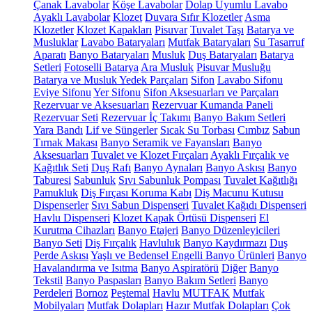
Çanak Lavabolar
Köşe Lavabolar
Dolap Uyumlu Lavabo
Ayaklı Lavabolar
Klozet
Duvara Sıfır Klozetler
Asma
Klozetler
Klozet Kapakları
Pisuvar
Tuvalet Taşı
Batarya ve
Musluklar
Lavabo Bataryaları
Mutfak Bataryaları
Su Tasarruf
Aparatı
Banyo Bataryaları
Musluk
Duş Bataryaları
Batarya
Setleri
Fotoselli Batarya
Ara Musluk
Pisuvar Musluğu
Batarya ve Musluk Yedek Parçaları
Sifon
Lavabo Sifonu
Eviye Sifonu
Yer Sifonu
Sifon Aksesuarları ve Parçaları
Rezervuar ve Aksesuarları
Rezervuar Kumanda Paneli
Rezervuar Seti
Rezervuar İç Takımı
Banyo Bakım Setleri
Yara Bandı
Lif ve Süngerler
Sıcak Su Torbası
Cımbız
Sabun
Tırnak Makası
Banyo Seramik ve Fayansları
Banyo
Aksesuarları
Tuvalet ve Klozet Fırçaları
Ayaklı Fırçalık ve
Kağıtlık Seti
Duş Rafı
Banyo Aynaları
Banyo Askısı
Banyo
Taburesi
Sabunluk
Sıvı Sabunluk Pompası
Tuvalet Kağıtlığı
Pamukluk
Diş Fırçası Koruma Kabı
Diş Macunu Kutusu
Dispenserler
Sıvı Sabun Dispenseri
Tuvalet Kağıdı Dispenseri
Havlu Dispenseri
Klozet Kapak Örtüsü Dispenseri
El
Kurutma Cihazları
Banyo Etajeri
Banyo Düzenleyicileri
Banyo Seti
Diş Fırçalık
Havluluk
Banyo Kaydırmazı
Duş
Perde Askısı
Yaşlı ve Bedensel Engelli Banyo Ürünleri
Banyo
Havalandırma ve Isıtma
Banyo Aspiratörü
Diğer
Banyo
Tekstil
Banyo Paspasları
Banyo Bakım Setleri
Banyo
Perdeleri
Bornoz
Peştemal
Havlu
MUTFAK
Mutfak
Mobilyaları
Mutfak Dolapları
Hazır Mutfak Dolapları
Çok