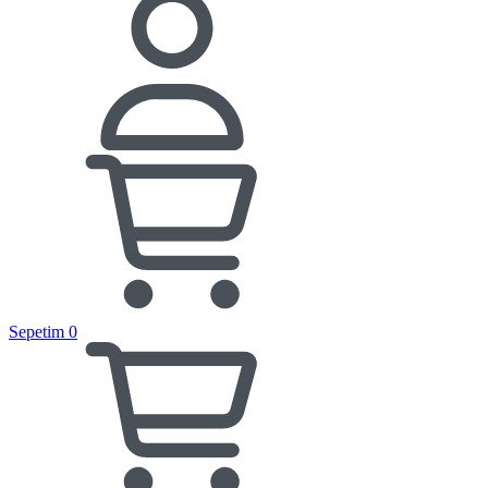
Sepetim
0