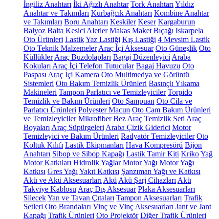
İngiliz Anahtarı
İki Ağızlı Anahtar
Tork Anahtarı
Yıldız
Anahtar ve Takımları
Kurbağcık Anahtarı
Kombine Anahtar
ve Takımları
Boru Anahtarı
Keskiler
Keser
Kargaburun
Balyoz
Balta
Kesici Aletler
Makas
Maket Bıçağı
Iskarpela
Oto Ürünleri
Lastik
Yaz Lastiği
Kış Lastiği
4 Mevsim Lastik
Oto Teknik Malzemeler
Araç İçi Aksesuar
Oto Güneşlik
Oto
Küllükler
Araç Buzdolapları
Bagaj Düzenleyici
Araba
Kokuları
Araç İçi Telefon Tutucular
Bagaj Havuzu
Oto
Paspası
Araç İçi Kamera
Oto Multimedya ve Görüntü
Sistemleri
Oto Bakım Temizlik Ürünleri
Basınçlı Yıkama
Makineleri
Tampon Parlatıcı ve Temizleyiciler
Torpido
Temizlik ve Bakım Ürünleri
Oto Şampuan
Oto Cila ve
Parlatıcı Ürünleri
Polyester Macun
Oto Cam Bakım Ürünleri
ve Temizleyiciler
Mikrofiber Bez
Araç Temizlik Seti
Araç
Boyaları
Araç Süpürgeleri
Araba Çizik Giderici
Motor
Temizleyici ve Bakım Ürünleri
Radyatör Temizleyiciler
Oto
Koltuk Kılıfı
Lastik Ekipmanları
Hava Kompresörü
Bijon
Anahtarı
Sibop ve Sibop Kapağı
Lastik Tamir Kiti
Kriko
Yağ
Motor Katkıları
Hidrolik Yağlar
Motor Yağı
Motor Yağı
Katkısı
Gres Yağı
Yakıt Katkısı
Şanzıman Yağı ve Katkısı
Akü ve Akü Aksesuarları
Akü
Akü Şarj Cihazları
Akü
Takviye Kablosu
Araç Dış Aksesuar
Plaka Aksesuarları
Silecek
Yan ve Tavan Çıtaları
Tampon Aksesuarları
Trafik
Setleri
Oto Brandaları
Vinç ve Vinç Aksesuarları
Jant ve Jant
Kapağı
Trafik Ürünleri
Oto Projektör
Diğer Trafik Ürünleri