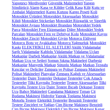
Yapıştırıcı
Merdivenler
Güvenlik Malzemeleri
Yangın
Söndürücü
Alarm
Kasa ve Kilitler
Çelik Kasa
Kilit
Kutu ve
Ambalaj Malzemeleri
Kargo Kutusu
Kargo Poşeti
Koli
Motosiklet Ürünleri
Motorsiklet Aksesuarları
Motosiklet
Kilidi
Motosiklet Stickerları
Motosiklet Rüzgarlık ve Siperlik
Motosiklet Aynası
Motosiklet Brandası
Motorsiklet Yedek
Parça
Motosiklet Fren Ekipmanları
Diğer Motosiklet Yedek
Parçaları
Motosiklet Fren ve Debriyaj Kolu
Motosiklet Kayışı
Motosiklet Zinciri
Motosiklet Giyim
Motorcu Eldiveni
Motorcu Botu ve Ayakkabısı
Motorcu Yağmurluk
Motosiklet
Kaskı
ELEKTRİKLİ EL ALETLERİ
Akülü Vidalamalar
Şarjlı Vidalamalar
Kablolu Vidalamalar
Vidalama Uçları
Matkaplar
Darbeli Matkaplar
Akülü Matkap ve Vidalamalar
Matkap Ucu ve Setleri
Somun Sıkma Makineleri
Darbesiz
Matkaplar
Manyetik Matkap
Sütunlu Matkap
Matkap Tezgahı
Kırıcılar ve Deliciler
Zımpara ve Polisaj
Zımpara Makineleri
Polisaj Makineleri
Planyalar
Zımpara Kağıdı ve Aksesuarları
Testereler
Daire Testereler
Dekupaj Testereler
Çok Amaçlı
Testereler
Tilki Kuyruğu Testereler
Testere Aksesuarları
Tilki
Kuyruğu Testere Ucu
Daire Testere Bıçağı
Dekupaj Testere
Ucu
Bahçe Makineleri
Çapalama Makinesi
Tırpan
Çit
Budama Makinesi
Hidrofor
Yaprak Toplama Makinesi
Motorlu Testere
Elektrikli Testereler
Benzinli Testereler
Testere Zincirleri ve Yağları
Çim Biçme Makinesi
Benzinli
Çim Biçme Makinesi
Elektrikli Çim Biçme Makinesi
Kenar