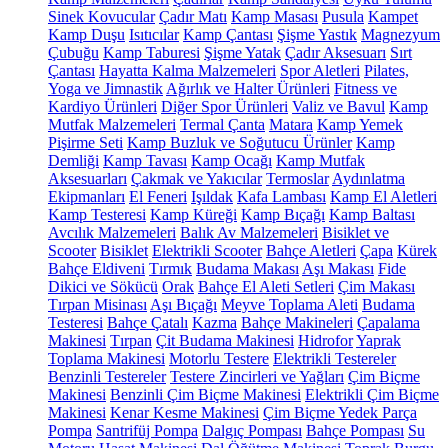
Sinek Kovucular
Çadır Matı
Kamp Masası
Pusula
Kampet
Kamp Duşu
Isıtıcılar
Kamp Çantası
Şişme Yastık
Magnezyum
Çubuğu
Kamp Taburesi
Şişme Yatak
Çadır Aksesuarı
Sırt
Çantası
Hayatta Kalma Malzemeleri
Spor Aletleri
Pilates,
Yoga ve Jimnastik
Ağırlık ve Halter Ürünleri
Fitness ve
Kardiyo Ürünleri
Diğer Spor Ürünleri
Valiz ve Bavul
Kamp
Mutfak Malzemeleri
Termal Çanta
Matara
Kamp Yemek
Pişirme Seti
Kamp Buzluk ve Soğutucu Ürünler
Kamp
Demliği
Kamp Tavası
Kamp Ocağı
Kamp Mutfak
Aksesuarları
Çakmak ve Yakıcılar
Termoslar
Aydınlatma
Ekipmanları
El Feneri
Işıldak
Kafa Lambası
Kamp El Aletleri
Kamp Testeresi
Kamp Küreği
Kamp Bıçağı
Kamp Baltası
Avcılık Malzemeleri
Balık Av Malzemeleri
Bisiklet ve
Scooter
Bisiklet
Elektrikli Scooter
Bahçe Aletleri
Çapa
Kürek
Bahçe Eldiveni
Tırmık
Budama Makası
Aşı Makası
Fide
Dikici ve Sökücü
Orak
Bahçe El Aleti Setleri
Çim Makası
Tırpan Misinası
Aşı Bıçağı
Meyve Toplama Aleti
Budama
Testeresi
Bahçe Çatalı
Kazma
Bahçe Makineleri
Çapalama
Makinesi
Tırpan
Çit Budama Makinesi
Hidrofor
Yaprak
Toplama Makinesi
Motorlu Testere
Elektrikli Testereler
Benzinli Testereler
Testere Zincirleri ve Yağları
Çim Biçme
Makinesi
Benzinli Çim Biçme Makinesi
Elektrikli Çim Biçme
Makinesi
Kenar Kesme Makinesi
Çim Biçme Yedek Parça
Pompa
Santrifüj Pompa
Dalgıç Pompası
Bahçe Pompası
Su