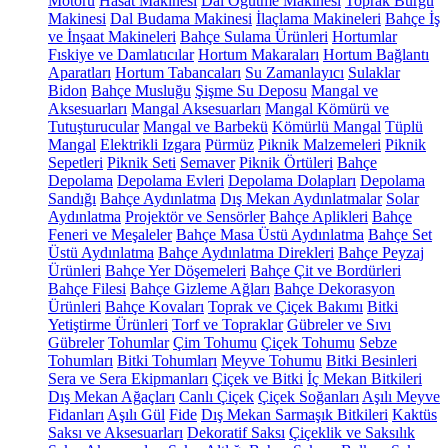
Motoru
Hasat Makinesi
Dal Öğütme Makinesi
Toprak Burgu
Makinesi
Dal Budama Makinesi
İlaçlama Makineleri
Bahçe İş
ve İnşaat Makineleri
Bahçe Sulama Ürünleri
Hortumlar
Fıskiye ve Damlatıcılar
Hortum Makaraları
Hortum Bağlantı
Aparatları
Hortum Tabancaları
Su Zamanlayıcı
Sulaklar
Bidon
Bahçe Musluğu
Şişme Su Deposu
Mangal ve
Aksesuarları
Mangal Aksesuarları
Mangal Kömürü ve
Tutuşturucular
Mangal ve Barbekü
Kömürlü Mangal
Tüplü
Mangal
Elektrikli Izgara
Pürmüz
Piknik Malzemeleri
Piknik
Sepetleri
Piknik Seti
Semaver
Piknik Örtüleri
Bahçe
Depolama
Depolama Evleri
Depolama Dolapları
Depolama
Sandığı
Bahçe Aydınlatma
Dış Mekan Aydınlatmalar
Solar
Aydınlatma
Projektör ve Sensörler
Bahçe Aplikleri
Bahçe
Feneri ve Meşaleler
Bahçe Masa Üstü Aydınlatma
Bahçe Set
Üstü Aydınlatma
Bahçe Aydınlatma Direkleri
Bahçe Peyzaj
Ürünleri
Bahçe Yer Döşemeleri
Bahçe Çit ve Bordürleri
Bahçe Filesi
Bahçe Gizleme Ağları
Bahçe Dekorasyon
Ürünleri
Bahçe Kovaları
Toprak ve Çiçek Bakımı
Bitki
Yetiştirme Ürünleri
Torf ve Topraklar
Gübreler ve Sıvı
Gübreler
Tohumlar
Çim Tohumu
Çiçek Tohumu
Sebze
Tohumları
Bitki Tohumları
Meyve Tohumu
Bitki Besinleri
Sera ve Sera Ekipmanları
Çiçek ve Bitki
İç Mekan Bitkileri
Dış Mekan Ağaçları
Canlı Çiçek
Çiçek Soğanları
Aşılı Meyve
Fidanları
Aşılı Gül
Fide
Dış Mekan Sarmaşık Bitkileri
Kaktüs
Saksı ve Aksesuarları
Dekoratif Saksı
Çiçeklik ve Saksılık