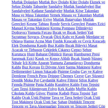
Mutfak Dolapları
Mutfak Boy Dolabı
Kiler Dolabı
Ekmek ve
Sebze Dolabı
Tabureler
Sandalye
Mutfak Sandalyeleri
Bar
Sandalyeleri
Katlanır Sandalyeler
Mutfak Köşe Takımları
Masa ve Masa Takımları
Yemek Masası ve Takımları
Mutfak
Masası ve Takımları
Eviye
Mutfak Bataryaları
Mutfak
Gereçleri
Kesme Tahtası
Rende
Servis Gereçleri
Patates Ezici
Manuel Kıyma Makinesi
Krema Pompası
Dilimleyici
Doğrayıcı
Yumurta Fırçası
Bıçak ve Bıçak Setleri
Yağ
Sıçratmaz
Soyucu, Oyacak
Ölçü Kabı ve Kaşığı
Merdane ve
Oklava
Hamur Açma Matı
Fındık Kıracağı ve Ceviz Kıracağı
Elek
Dondurma Kaşığı
Buz Kalıbı
Bıçak Bileyici Masat
Açacak ve Tirbuşon
Çekirdek Çıkarıcı
Çırpıcı
Sebze
Kurutucu
Huni
Baharat Öğütücü
Havan
Hamburger Presi
Sarımsak Ezici
Kaşık ve Kepçe Altlığı
Bıçak Standı
Süzgeç
Nihale
İçli Köfte Aparatı
Yumurta Zamanlayıcı
Dondurma
Kalıbı
Buz Kovası
Et Dövme Aleti
Sarma Makinesi
Kahve
Değirmenleri
Limon Sıkacağı
Pişirme Grubu
Çay ve Kahve
Demleme
French Press
Dripper
Chemex
Cezve
Çay Süzgeci
Demlik
Moka Pot
Çaydanlık
Kahve Filtresi
Sifon Kahve
Fırında Pişirme
Pasta Kalıbı
Kurabiye Kalıbı
Fırın Tepsisi
Cam Tepsi
Alüminyum Folyo
Kek Kalıbı
Muffin Kalıbı
Çikolata Kalıbı
Güveç
Pişirme Kağıdı
Pizza Tepsisi
Tart
Kalıbı
Ocak Üstü Pişirme
Tava ve Tava Setleri
Ocak Üstü
Tost Makinesi
Ocak Üstü Sac
Sahan
Düdüklü Tencere
Tencere ve Tava Aksesuarları
Tencere ve Tencere Setleri
Çöp