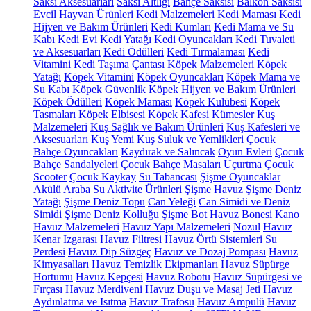
Saksı Aksesuarları
Saksı Altlığı
Bahçe Saksısı
Balkon Saksısı
Evcil Hayvan Ürünleri
Kedi Malzemeleri
Kedi Maması
Kedi
Hijyen ve Bakım Ürünleri
Kedi Kumları
Kedi Mama ve Su
Kabı
Kedi Evi
Kedi Yatağı
Kedi Oyuncakları
Kedi Tuvaleti
ve Aksesuarları
Kedi Ödülleri
Kedi Tırmalaması
Kedi
Vitamini
Kedi Taşıma Çantası
Köpek Malzemeleri
Köpek
Yatağı
Köpek Vitamini
Köpek Oyuncakları
Köpek Mama ve
Su Kabı
Köpek Güvenlik
Köpek Hijyen ve Bakım Ürünleri
Köpek Ödülleri
Köpek Maması
Köpek Kulübesi
Köpek
Tasmaları
Köpek Elbisesi
Köpek Kafesi
Kümesler
Kuş
Malzemeleri
Kuş Sağlık ve Bakım Ürünleri
Kuş Kafesleri ve
Aksesuarları
Kuş Yemi
Kuş Suluk ve Yemlikleri
Çocuk
Bahçe Oyuncakları
Kaydırak ve Salıncak
Oyun Evleri
Çocuk
Bahçe Sandalyeleri
Çocuk Bahçe Masaları
Uçurtma
Çocuk
Scooter
Çocuk Kaykay
Su Tabancası
Şişme Oyuncaklar
Akülü Araba
Su Aktivite Ürünleri
Şişme Havuz
Şişme Deniz
Yatağı
Şişme Deniz Topu
Can Yeleği
Can Simidi ve Deniz
Simidi
Şişme Deniz Kolluğu
Şişme Bot
Havuz Bonesi
Kano
Havuz Malzemeleri
Havuz Yapı Malzemeleri
Nozul
Havuz
Kenar Izgarası
Havuz Filtresi
Havuz Örtü Sistemleri
Su
Perdesi
Havuz Dip Süzgeç
Havuz ve Dozaj Pompası
Havuz
Kimyasalları
Havuz Temizlik Ekipmanları
Havuz Süpürge
Hortumu
Havuz Kepçesi
Havuz Robotu
Havuz Süpürgesi ve
Fırçası
Havuz Merdiveni
Havuz Duşu ve Masaj Jeti
Havuz
Aydınlatma ve Isıtma
Havuz Trafosu
Havuz Ampulü
Havuz