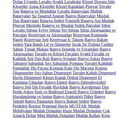
Dolap Uyumlu Lavabo
Ayaklı Lavabolar
Klozet
Duvara Sıfır
Klozetler
Asma Klozetler
Klozet Kapakları
Pisuvar
Tuvalet
Taşı
Batarya ve Musluklar
Lavabo Bataryaları
Mutfak
Bataryaları
Su Tasarruf Aparatı
Banyo Bataryaları
Musluk
Duş Bataryaları
Batarya Setleri
Fotoselli Batarya
Ara Musluk
Pisuvar Musluğu
Batarya ve Musluk Yedek Parçaları
Sifon
Lavabo Sifonu
Eviye Sifonu
Yer Sifonu
Sifon Aksesuarları ve
Parçaları
Rezervuar ve Aksesuarları
Rezervuar Kumanda
Paneli
Rezervuar Seti
Rezervuar İç Takımı
Banyo Bakım
Setleri
Yara Bandı
Lif ve Süngerler
Sıcak Su Torbası
Cımbız
Sabun
Tırnak Makası
Banyo Seramik ve Fayansları
Banyo
Aksesuarları
Tuvalet ve Klozet Fırçaları
Ayaklı Fırçalık ve
Kağıtlık Seti
Duş Rafı
Banyo Aynaları
Banyo Askısı
Banyo
Taburesi
Sabunluk
Sıvı Sabunluk Pompası
Tuvalet Kağıtlığı
Pamukluk
Diş Fırçası Koruma Kabı
Diş Macunu Kutusu
Dispenserler
Sıvı Sabun Dispenseri
Tuvalet Kağıdı Dispenseri
Havlu Dispenseri
Klozet Kapak Örtüsü Dispenseri
El
Kurutma Cihazları
Banyo Etajeri
Banyo Düzenleyicileri
Banyo Seti
Diş Fırçalık
Havluluk
Banyo Kaydırmazı
Duş
Perde Askısı
Yaşlı ve Bedensel Engelli Banyo Ürünleri
Banyo
Havalandırma ve Isıtma
Banyo Aspiratörü
Diğer
Banyo
Tekstil
Banyo Paspasları
Banyo Bakım Setleri
Banyo
Perdeleri
Bornoz
Peştemal
Havlu
MUTFAK
Mutfak
Mobilyaları
Mutfak Dolapları
Hazır Mutfak Dolapları
Çok
Amaçlı Dolap
Mini Mutfak Dolapları
Mutfak Rafları
Köşe