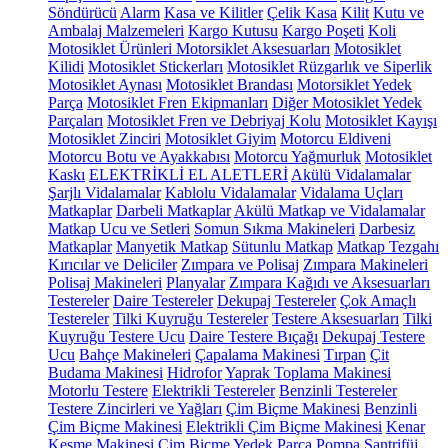
Söndürücü
Alarm
Kasa ve Kilitler
Çelik Kasa
Kilit
Kutu ve
Ambalaj Malzemeleri
Kargo Kutusu
Kargo Poşeti
Koli
Motosiklet Ürünleri
Motorsiklet Aksesuarları
Motosiklet
Kilidi
Motosiklet Stickerları
Motosiklet Rüzgarlık ve Siperlik
Motosiklet Aynası
Motosiklet Brandası
Motorsiklet Yedek
Parça
Motosiklet Fren Ekipmanları
Diğer Motosiklet Yedek
Parçaları
Motosiklet Fren ve Debriyaj Kolu
Motosiklet Kayışı
Motosiklet Zinciri
Motosiklet Giyim
Motorcu Eldiveni
Motorcu Botu ve Ayakkabısı
Motorcu Yağmurluk
Motosiklet
Kaskı
ELEKTRİKLİ EL ALETLERİ
Akülü Vidalamalar
Şarjlı Vidalamalar
Kablolu Vidalamalar
Vidalama Uçları
Matkaplar
Darbeli Matkaplar
Akülü Matkap ve Vidalamalar
Matkap Ucu ve Setleri
Somun Sıkma Makineleri
Darbesiz
Matkaplar
Manyetik Matkap
Sütunlu Matkap
Matkap Tezgahı
Kırıcılar ve Deliciler
Zımpara ve Polisaj
Zımpara Makineleri
Polisaj Makineleri
Planyalar
Zımpara Kağıdı ve Aksesuarları
Testereler
Daire Testereler
Dekupaj Testereler
Çok Amaçlı
Testereler
Tilki Kuyruğu Testereler
Testere Aksesuarları
Tilki
Kuyruğu Testere Ucu
Daire Testere Bıçağı
Dekupaj Testere
Ucu
Bahçe Makineleri
Çapalama Makinesi
Tırpan
Çit
Budama Makinesi
Hidrofor
Yaprak Toplama Makinesi
Motorlu Testere
Elektrikli Testereler
Benzinli Testereler
Testere Zincirleri ve Yağları
Çim Biçme Makinesi
Benzinli
Çim Biçme Makinesi
Elektrikli Çim Biçme Makinesi
Kenar
Kesme Makinesi
Çim Biçme Yedek Parça
Pompa
Santrifüj