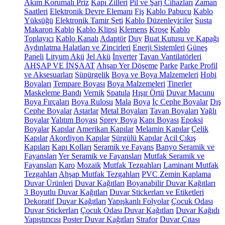
Akım Korumalı Priz
Kapı Zilleri
Pil ve Şarj Cihazları
Zaman
Saatleri
Elektronik Devre Elemanı
Fiş
Kablo Pabucu
Kablo
Yüksüğü
Elektronik Tamir Seti
Kablo Düzenleyiciler
Susta
Makaron Kablo
Kablo Klipsi
Klemens
Kroşe
Kablo
Toplayıcı
Kablo Kanalı
Adaptör
Duy
Buat Kutusu ve Kapağı
Aydınlatma Halatları ve Zincirleri
Enerji Sistemleri
Güneş
Paneli
Lityum Akü
Jel Akü
İnverter
Tavan Vantilatörleri
AHŞAP VE İNŞAAT
Ahşap Yer Döşeme
Parke
Parke Profil
ve Aksesuarları
Süpürgelik
Boya ve Boya Malzemeleri
Hobi
Boyaları
Tempare Boyası
Boya Malzemeleri
Tinerler
Maskeleme Bandı
Vernik
Spatula
Hışır Örtü
Duvar Macunu
Boya Fırçaları
Boya Rulosu
Mala
Boya
İç Cephe Boyalar
Dış
Cephe Boyalar
Astarlar
Metal Boyaları
Tavan Boyaları
Yağlı
Boyalar
Yalıtım Boyası
Sprey Boya
Kapı Boyası
Epoksi
Boyalar
Kapılar
Amerikan Kapılar
Melamin Kapılar
Çelik
Kapılar
Akordiyon Kapılar
Sürgülü Kapılar
Acil Çıkış
Kapıları
Kapı Kolları
Seramik ve Fayans
Banyo Seramik ve
Fayansları
Yer Seramik ve Fayansları
Mutfak Seramik ve
Fayansları
Karo
Mozaik
Mutfak Tezgahları
Laminant Mutfak
Tezgahları
Ahşap Mutfak Tezgahları
PVC Zemin Kaplama
Duvar Ürünleri
Duvar Kağıtları
Boyanabilir Duvar Kağıtları
3 Boyutlu Duvar Kağıtları
Duvar Stickerları ve Etiketleri
Dekoratif Duvar Kağıtları
Yapışkanlı Folyolar
Çocuk Odası
Duvar Stickerları
Çocuk Odası Duvar Kağıtları
Duvar Kağıdı
Yapıştırıcısı
Poster Duvar Kağıtları
Strafor
Duvar Çıtası