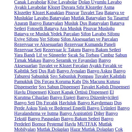
Çanak Lavabolar
Köşe Lavabolar
Dolap Uyumlu Lavabo
Ayaklı Lavabolar
Klozet
Duvara Sıfır Klozetler
Asma
Klozetler
Klozet Kapakları
Pisuvar
Tuvalet Taşı
Batarya ve
Musluklar
Lavabo Bataryaları
Mutfak Bataryaları
Su Tasarruf
Aparatı
Banyo Bataryaları
Musluk
Duş Bataryaları
Batarya
Setleri
Fotoselli Batarya
Ara Musluk
Pisuvar Musluğu
Batarya ve Musluk Yedek Parçaları
Sifon
Lavabo Sifonu
Eviye Sifonu
Yer Sifonu
Sifon Aksesuarları ve Parçaları
Rezervuar ve Aksesuarları
Rezervuar Kumanda Paneli
Rezervuar Seti
Rezervuar İç Takımı
Banyo Bakım Setleri
Yara Bandı
Lif ve Süngerler
Sıcak Su Torbası
Cımbız
Sabun
Tırnak Makası
Banyo Seramik ve Fayansları
Banyo
Aksesuarları
Tuvalet ve Klozet Fırçaları
Ayaklı Fırçalık ve
Kağıtlık Seti
Duş Rafı
Banyo Aynaları
Banyo Askısı
Banyo
Taburesi
Sabunluk
Sıvı Sabunluk Pompası
Tuvalet Kağıtlığı
Pamukluk
Diş Fırçası Koruma Kabı
Diş Macunu Kutusu
Dispenserler
Sıvı Sabun Dispenseri
Tuvalet Kağıdı Dispenseri
Havlu Dispenseri
Klozet Kapak Örtüsü Dispenseri
El
Kurutma Cihazları
Banyo Etajeri
Banyo Düzenleyicileri
Banyo Seti
Diş Fırçalık
Havluluk
Banyo Kaydırmazı
Duş
Perde Askısı
Yaşlı ve Bedensel Engelli Banyo Ürünleri
Banyo
Havalandırma ve Isıtma
Banyo Aspiratörü
Diğer
Banyo
Tekstil
Banyo Paspasları
Banyo Bakım Setleri
Banyo
Perdeleri
Bornoz
Peştemal
Havlu
MUTFAK
Mutfak
Mobilyaları
Mutfak Dolapları
Hazır Mutfak Dolapları
Çok