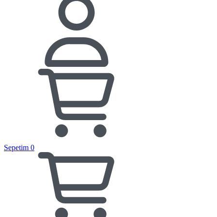
Sepetim
0