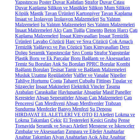
Yapıştırıcısı
Poster Duvar Kağıtları
Strafor
Duvar Çıtası
Duvar Kaplama
Silikon ve Mastikler
Silikon
Mum Silikon
Köpük
Mastik
Tavan Ürünleri
Kartonpiyer
Tavan Kaplama
İnşaat ve İzolasyon
İzolasyon Malzemeleri
Su Yalıtım
Malzemeleri
Isı Yalıtım Malzemeleri
Ses Yalıtım Malzemeleri
İnşaat Malzemeleri
Alçı
Cam Tuğla
Çimento
Beton Harcı
Çatı
Kaplama Malzemeleri
İnşaat Kimyasalları
İnşaat Temizlik
Ürünleri
Lavabo Çözücü
Harç ve Sıva Çözücü
Çok Amaçlı
Temizlik
Yağlayıcı ve Pas Çözücü
Yapı Kimyasalları
Derz
Dolgu
Seramik Yapıştırıcılar
Sıvı Conta
Strafor Yapıştırılar
Plastik Boru ve Ek Parçalar
Boru Bağlantı ve Aksesuarları
Temiz Su Boruları
Atık Su Boruları
PPRC Borular
Kombi
Bağlantı Boruları
Tesisat Tamir ve Bağlantı Malzemeleri
Musluk Uzatma
Regülatörler
Valfler ve Vanalar
Nipeller
Tahliye Hortumu
Conta
Taharet Çubuğu
Fittings
Tıpalar ve
Süzgeçler
İnşaat Makineleri
Elektrikli Vinçler
Taşıma
Arabaları
Caraskallar
Havlupanlar
Ahşaplar
Masif Paneller
Keresteler
Ahşap Seperatörler
Ahşap Çatı Malzemeleri
Çatı
Penceresi
Çatı Merdiveni
Ahşap Merdivenler
Trabzan
Sundurma
Menfezler
Banyo Menfezi
Su Deposu
HIRDAVAT EL ALETLERİ VE OTO
El Aletleri
Lokma ve
Lokma Takımları
Çekiç
El Testereleri
Kesici Grubu
Pense
Tornavida
Seramik ve Sıvacı Aletleri
Mengene ve İşkenceler
Zımbalar ve Aksesuarları
Zımpara ve Eğeler
Anahtarlar
Anahtar Takımları
Alyan Anahtarları
Açık Ağız Anahtar