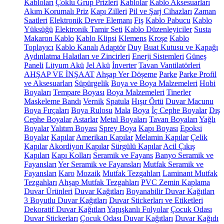
Kabloları
Çoklu Grup Prizleri
Kablolar
Kablo Aksesuarları
Akım Korumalı Priz
Kapı Zilleri
Pil ve Şarj Cihazları
Zaman
Saatleri
Elektronik Devre Elemanı
Fiş
Kablo Pabucu
Kablo
Yüksüğü
Elektronik Tamir Seti
Kablo Düzenleyiciler
Susta
Makaron Kablo
Kablo Klipsi
Klemens
Kroşe
Kablo
Toplayıcı
Kablo Kanalı
Adaptör
Duy
Buat Kutusu ve Kapağı
Aydınlatma Halatları ve Zincirleri
Enerji Sistemleri
Güneş
Paneli
Lityum Akü
Jel Akü
İnverter
Tavan Vantilatörleri
AHŞAP VE İNŞAAT
Ahşap Yer Döşeme
Parke
Parke Profil
ve Aksesuarları
Süpürgelik
Boya ve Boya Malzemeleri
Hobi
Boyaları
Tempare Boyası
Boya Malzemeleri
Tinerler
Maskeleme Bandı
Vernik
Spatula
Hışır Örtü
Duvar Macunu
Boya Fırçaları
Boya Rulosu
Mala
Boya
İç Cephe Boyalar
Dış
Cephe Boyalar
Astarlar
Metal Boyaları
Tavan Boyaları
Yağlı
Boyalar
Yalıtım Boyası
Sprey Boya
Kapı Boyası
Epoksi
Boyalar
Kapılar
Amerikan Kapılar
Melamin Kapılar
Çelik
Kapılar
Akordiyon Kapılar
Sürgülü Kapılar
Acil Çıkış
Kapıları
Kapı Kolları
Seramik ve Fayans
Banyo Seramik ve
Fayansları
Yer Seramik ve Fayansları
Mutfak Seramik ve
Fayansları
Karo
Mozaik
Mutfak Tezgahları
Laminant Mutfak
Tezgahları
Ahşap Mutfak Tezgahları
PVC Zemin Kaplama
Duvar Ürünleri
Duvar Kağıtları
Boyanabilir Duvar Kağıtları
3 Boyutlu Duvar Kağıtları
Duvar Stickerları ve Etiketleri
Dekoratif Duvar Kağıtları
Yapışkanlı Folyolar
Çocuk Odası
Duvar Stickerları
Çocuk Odası Duvar Kağıtları
Duvar Kağıdı