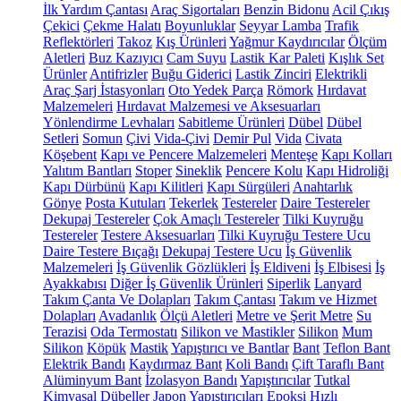
İlk Yardım Çantası
Araç Sigortaları
Benzin Bidonu
Acil Çıkış
Çekici
Çekme Halatı
Boyunluklar
Seyyar Lamba
Trafik
Reflektörleri
Takoz
Kış Ürünleri
Yağmur Kaydırıcılar
Ölçüm
Aletleri
Buz Kazıyıcı
Cam Suyu
Lastik Kar Paleti
Kışlık Set
Ürünler
Antifrizler
Buğu Giderici
Lastik Zinciri
Elektrikli
Araç Şarj İstasyonları
Oto Yedek Parça
Römork
Hırdavat
Malzemeleri
Hırdavat Malzemesi ve Aksesuarları
Yönlendirme Levhaları
Sabitleme Ürünleri
Dübel
Dübel
Setleri
Somun
Çivi
Vida-Çivi
Demir Pul
Vida
Civata
Köşebent
Kapı ve Pencere Malzemeleri
Menteşe
Kapı Kolları
Yalıtım Bantları
Stoper
Sineklik
Pencere Kolu
Kapı Hidroliği
Kapı Dürbünü
Kapı Kilitleri
Kapı Sürgüleri
Anahtarlık
Gönye
Posta Kutuları
Tekerlek
Testereler
Daire Testereler
Dekupaj Testereler
Çok Amaçlı Testereler
Tilki Kuyruğu
Testereler
Testere Aksesuarları
Tilki Kuyruğu Testere Ucu
Daire Testere Bıçağı
Dekupaj Testere Ucu
İş Güvenlik
Malzemeleri
İş Güvenlik Gözlükleri
İş Eldiveni
İş Elbisesi
İş
Ayakkabısı
Diğer İş Güvenlik Ürünleri
Siperlik
Lanyard
Takım Çanta Ve Dolapları
Takım Çantası
Takım ve Hizmet
Dolapları
Avadanlık
Ölçü Aletleri
Metre ve Şerit Metre
Su
Terazisi
Oda Termostatı
Silikon ve Mastikler
Silikon
Mum
Silikon
Köpük
Mastik
Yapıştırıcı ve Bantlar
Bant
Teflon Bant
Elektrik Bandı
Kaydırmaz Bant
Koli Bandı
Çift Taraflı Bant
Alüminyum Bant
İzolasyon Bandı
Yapıştırıcılar
Tutkal
Kimyasal Dübeller
Japon Yapıştırıcıları
Epoksi
Hızlı