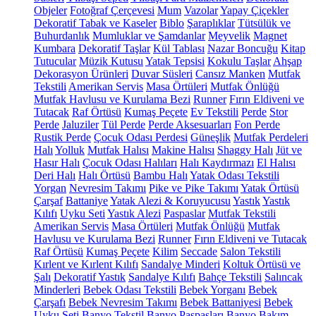
Objeler
Fotoğraf Çerçevesi
Mum
Vazolar
Yapay Çiçekler
Dekoratif Tabak ve Kaseler
Biblo
Şaraplıklar
Tütsülük ve
Buhurdanlık
Mumluklar ve Şamdanlar
Meyvelik
Magnet
Kumbara
Dekoratif Taşlar
Kül Tablası
Nazar Boncuğu
Kitap
Tutucular
Müzik Kutusu
Yatak Tepsisi
Kokulu Taşlar
Ahşap
Dekorasyon Ürünleri
Duvar Süsleri
Cansız Manken
Mutfak
Tekstili
Amerikan Servis
Masa Örtüleri
Mutfak Önlüğü
Mutfak Havlusu ve Kurulama Bezi
Runner
Fırın Eldiveni ve
Tutacak
Raf Örtüsü
Kumaş Peçete
Ev Tekstili
Perde
Stor
Perde
Jaluziler
Tül Perde
Perde Aksesuarları
Fon Perde
Rustik Perde
Çocuk Odası Perdesi
Güneşlik
Mutfak Perdeleri
Halı
Yolluk
Mutfak Halısı
Makine Halısı
Shaggy Halı
Jüt ve
Hasır Halı
Çocuk Odası Halıları
Halı Kaydırmazı
El Halısı
Deri Halı
Halı Örtüsü
Bambu Halı
Yatak Odası Tekstili
Yorgan
Nevresim Takımı
Pike ve Pike Takımı
Yatak Örtüsü
Çarşaf
Battaniye
Yatak Alezi & Koruyucusu
Yastık
Yastık
Kılıfı
Uyku Seti
Yastık Alezi
Paspaslar
Mutfak Tekstili
Amerikan Servis
Masa Örtüleri
Mutfak Önlüğü
Mutfak
Havlusu ve Kurulama Bezi
Runner
Fırın Eldiveni ve Tutacak
Raf Örtüsü
Kumaş Peçete
Kilim
Seccade
Salon Tekstili
Kırlent ve Kırlent Kılıfı
Sandalye Minderi
Koltuk Örtüsü ve
Şalı
Dekoratif Yastık
Sandalye Kılıfı
Bahçe Tekstili
Salıncak
Minderleri
Bebek Odası Tekstili
Bebek Yorganı
Bebek
Çarşafı
Bebek Nevresim Takımı
Bebek Battaniyesi
Bebek
Uyku Seti
Banyo Tekstil
Banyo Paspasları
Banyo Bakım