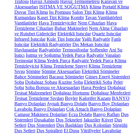
Trafosu
Havuz Ampulü
Havuz Termometresi
Karavan ve
Aksesuarları
ISITMA VE SOĞUTMA
Klima
Portatif Klima
Duvar Tipi Klima
Isı Pompası
Salon Tipi Klima
Klima
Kumandası
Kaset Tipi Klima
Kombi
Tavan Vantilatörleri
Vantilatörler
Hava Temizleyiciler
Nem Cihazları
Hava
Temizleme Cihazları
Buhar Makineleri
Nem Alma Cihazları
ve Rutubet Gidericiler
Elektrikli Isıtıcılar
Quartz Isıtıcılar
Infrared Isıtıcılar
Kule Tipi Isıtıcılar
Yağlı Radyatör
Fanlı
Isıtıcılar
Elektrikli Radyatörler
Dış Mekan Isıtıcılar
Havlupanlar
Radyatörler
Termosifonlar
Şofbenler
Ani Su
Isıtıcı
Isıtma ve Soğutma Yedek Parça
Radyatör Vanaları
Termostat
Klima Yedek Parça
Radyatör Yedek Parça
Klima
Temizleyicisi
Klima Temizleme Spreyi
Klima Temizleme
Sıvısı
Şömine
Şömine Aksesuarları
Elektrikli Şömineler
Bahçe Şömineleri
Bacasız Şömineler
Güneş Enerji Sistemleri
Soba
Doğalgaz Sobası
Kuzine Soba
Elektrikli Soba
Pelet
Soba
Soba Borusu ve Aksesuarları
Hava Perdesi
Doğalgaz
Tesisat Malzemeleri
Doğalgaz Hortumu
Doğalgaz Menfezleri
Tesisat Temizleme Sıvıları
Boyler
Kalorifer Kazanı
BANYO
Banyo Dolapları
Aynalı Banyo Dolabı
Banyo Boy Dolapları
Lavabolu Banyo Dolapları
Çok Amaçlı Banyo Dolapları
Çamaşır Makinesi Dolapları
Ecza Dolabı
Banyo Rafları
Duş
Sistemleri
Duşakabin
Duş Tekneleri
Jakuziler
Küvet
Duş
Setleri
Duş Sistemleri
Duş Başlıkları
Duş Kolonları
Sürgülü
Duş Setleri
Duş Spiralleri
El Duşu
Vitrifiyeler
Lavabolar