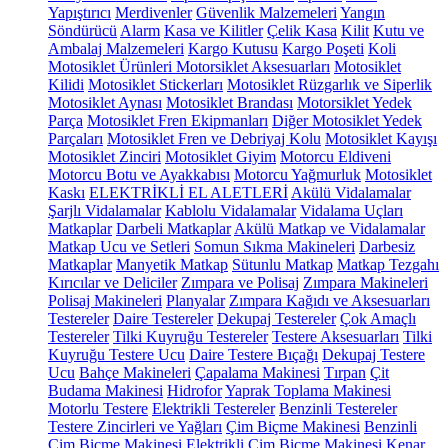
Yapıştırıcı
Merdivenler
Güvenlik Malzemeleri
Yangın
Söndürücü
Alarm
Kasa ve Kilitler
Çelik Kasa
Kilit
Kutu ve
Ambalaj Malzemeleri
Kargo Kutusu
Kargo Poşeti
Koli
Motosiklet Ürünleri
Motorsiklet Aksesuarları
Motosiklet
Kilidi
Motosiklet Stickerları
Motosiklet Rüzgarlık ve Siperlik
Motosiklet Aynası
Motosiklet Brandası
Motorsiklet Yedek
Parça
Motosiklet Fren Ekipmanları
Diğer Motosiklet Yedek
Parçaları
Motosiklet Fren ve Debriyaj Kolu
Motosiklet Kayışı
Motosiklet Zinciri
Motosiklet Giyim
Motorcu Eldiveni
Motorcu Botu ve Ayakkabısı
Motorcu Yağmurluk
Motosiklet
Kaskı
ELEKTRİKLİ EL ALETLERİ
Akülü Vidalamalar
Şarjlı Vidalamalar
Kablolu Vidalamalar
Vidalama Uçları
Matkaplar
Darbeli Matkaplar
Akülü Matkap ve Vidalamalar
Matkap Ucu ve Setleri
Somun Sıkma Makineleri
Darbesiz
Matkaplar
Manyetik Matkap
Sütunlu Matkap
Matkap Tezgahı
Kırıcılar ve Deliciler
Zımpara ve Polisaj
Zımpara Makineleri
Polisaj Makineleri
Planyalar
Zımpara Kağıdı ve Aksesuarları
Testereler
Daire Testereler
Dekupaj Testereler
Çok Amaçlı
Testereler
Tilki Kuyruğu Testereler
Testere Aksesuarları
Tilki
Kuyruğu Testere Ucu
Daire Testere Bıçağı
Dekupaj Testere
Ucu
Bahçe Makineleri
Çapalama Makinesi
Tırpan
Çit
Budama Makinesi
Hidrofor
Yaprak Toplama Makinesi
Motorlu Testere
Elektrikli Testereler
Benzinli Testereler
Testere Zincirleri ve Yağları
Çim Biçme Makinesi
Benzinli
Çim Biçme Makinesi
Elektrikli Çim Biçme Makinesi
Kenar