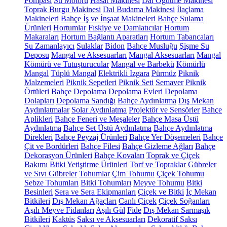
Pompası
Su Motoru
Hasat Makinesi
Dal Öğütme Makinesi
Toprak Burgu Makinesi
Dal Budama Makinesi
İlaçlama
Makineleri
Bahçe İş ve İnşaat Makineleri
Bahçe Sulama
Ürünleri
Hortumlar
Fıskiye ve Damlatıcılar
Hortum
Makaraları
Hortum Bağlantı Aparatları
Hortum Tabancaları
Su Zamanlayıcı
Sulaklar
Bidon
Bahçe Musluğu
Şişme Su
Deposu
Mangal ve Aksesuarları
Mangal Aksesuarları
Mangal
Kömürü ve Tutuşturucular
Mangal ve Barbekü
Kömürlü
Mangal
Tüplü Mangal
Elektrikli Izgara
Pürmüz
Piknik
Malzemeleri
Piknik Sepetleri
Piknik Seti
Semaver
Piknik
Örtüleri
Bahçe Depolama
Depolama Evleri
Depolama
Dolapları
Depolama Sandığı
Bahçe Aydınlatma
Dış Mekan
Aydınlatmalar
Solar Aydınlatma
Projektör ve Sensörler
Bahçe
Aplikleri
Bahçe Feneri ve Meşaleler
Bahçe Masa Üstü
Aydınlatma
Bahçe Set Üstü Aydınlatma
Bahçe Aydınlatma
Direkleri
Bahçe Peyzaj Ürünleri
Bahçe Yer Döşemeleri
Bahçe
Çit ve Bordürleri
Bahçe Filesi
Bahçe Gizleme Ağları
Bahçe
Dekorasyon Ürünleri
Bahçe Kovaları
Toprak ve Çiçek
Bakımı
Bitki Yetiştirme Ürünleri
Torf ve Topraklar
Gübreler
ve Sıvı Gübreler
Tohumlar
Çim Tohumu
Çiçek Tohumu
Sebze Tohumları
Bitki Tohumları
Meyve Tohumu
Bitki
Besinleri
Sera ve Sera Ekipmanları
Çiçek ve Bitki
İç Mekan
Bitkileri
Dış Mekan Ağaçları
Canlı Çiçek
Çiçek Soğanları
Aşılı Meyve Fidanları
Aşılı Gül
Fide
Dış Mekan Sarmaşık
Bitkileri
Kaktüs
Saksı ve Aksesuarları
Dekoratif Saksı