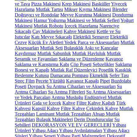
ve Tava
Pizza Makinesi
Krep Makinesi
Basküller
Yiyecek
Hazırlama
Mutfak Tartısı
Mikser
Kıyma Makinesi
Blender
Doğrayıcı ve Rondolar
Meyve Kurutma Makinesi
Dondurma
Makinesi
Hamur Yoğurma Makinesi ve Mutfak Şefleri
Yoğurt
Makinesi
Mutfak Robotu
İçecek Hazırlama
Narenciye
Sıkacağı
Çay Makineleri
Kahve Makinesi
Kettle ve Su
Isıtıcılar
Katı Meyve Sıkacağı
Elektrikli Semaver
Elektrikli
Cezve
Küçük Ev Aletleri Yedek Parça ve Aksesuarları
Mutfak
Aksesuarları
Mutfak Seti
Bulaşıklık
Askı ve Kancalar
Kaydırmaz
Mutfak Sabunluk
Mutfak Havluluk
Mutfak
Seramik ve Fayansları
Saklama ve Düzenleme
Kavanoz
Saklama ve Karıştırma Kabı
Çöp Poşeti
Sebzelikler
Saklama
Bonesi ve Kapağı
Mutfak Raf Düzenleyici
Poşetlik
Kaşıklık
Beslenme Kutusu
Damacana Pompası
Ekmeklik
Sefer Tası
Streç Film
Peçete Yüzüğü
Kavanoz Kapağı
Pipet
Buzdolabı
Poşeti
Doypack
Su Arıtma Cihazları ve Aksesuarları
Su
Arıtma Cihazları
Su Arıtma Filtreleri
Su Arıtma Aksesuarları
ve Yedek Parçaları
Arıtma Musluğu
Endüstriyel Mutfak
Ürünleri
Gıda ve İçecek
Kahve
Filtre Kahve Kağıdı
Türk
Kahvesi
Kapsül Kahve
Filtre Kahve
Çekirdek Kahve
Mutfak
Tezgahları
Laminant Mutfak Tezgahları
Ahşap Mutfak
Tezgahları
Bulaşık Makineleri
Derin Dondurucular
Su
Sebilleri
DEKORASYON VE EV GEREÇLERİ
Yılbaşı
Ürünleri
Yılbaşı Ağacı
Yılbaşı Aydınlatmaları
Yılbaşı Ağacı
Süsleri
Yılbaşı Sepeti
Yılbaşı Parti Malzemeleri
Dekoratif