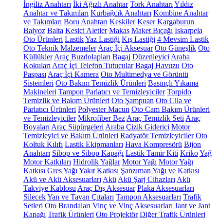
İngiliz Anahtarı
İki Ağızlı Anahtar
Tork Anahtarı
Yıldız
Anahtar ve Takımları
Kurbağcık Anahtarı
Kombine Anahtar
ve Takımları
Boru Anahtarı
Keskiler
Keser
Kargaburun
Balyoz
Balta
Kesici Aletler
Makas
Maket Bıçağı
Iskarpela
Oto Ürünleri
Lastik
Yaz Lastiği
Kış Lastiği
4 Mevsim Lastik
Oto Teknik Malzemeler
Araç İçi Aksesuar
Oto Güneşlik
Oto
Küllükler
Araç Buzdolapları
Bagaj Düzenleyici
Araba
Kokuları
Araç İçi Telefon Tutucular
Bagaj Havuzu
Oto
Paspası
Araç İçi Kamera
Oto Multimedya ve Görüntü
Sistemleri
Oto Bakım Temizlik Ürünleri
Basınçlı Yıkama
Makineleri
Tampon Parlatıcı ve Temizleyiciler
Torpido
Temizlik ve Bakım Ürünleri
Oto Şampuan
Oto Cila ve
Parlatıcı Ürünleri
Polyester Macun
Oto Cam Bakım Ürünleri
ve Temizleyiciler
Mikrofiber Bez
Araç Temizlik Seti
Araç
Boyaları
Araç Süpürgeleri
Araba Çizik Giderici
Motor
Temizleyici ve Bakım Ürünleri
Radyatör Temizleyiciler
Oto
Koltuk Kılıfı
Lastik Ekipmanları
Hava Kompresörü
Bijon
Anahtarı
Sibop ve Sibop Kapağı
Lastik Tamir Kiti
Kriko
Yağ
Motor Katkıları
Hidrolik Yağlar
Motor Yağı
Motor Yağı
Katkısı
Gres Yağı
Yakıt Katkısı
Şanzıman Yağı ve Katkısı
Akü ve Akü Aksesuarları
Akü
Akü Şarj Cihazları
Akü
Takviye Kablosu
Araç Dış Aksesuar
Plaka Aksesuarları
Silecek
Yan ve Tavan Çıtaları
Tampon Aksesuarları
Trafik
Setleri
Oto Brandaları
Vinç ve Vinç Aksesuarları
Jant ve Jant
Kapağı
Trafik Ürünleri
Oto Projektör
Diğer Trafik Ürünleri