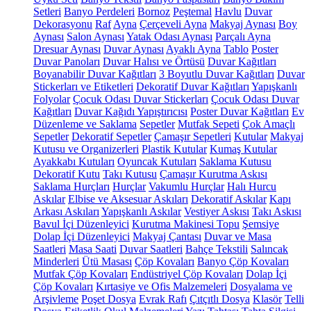
Setleri
Banyo Perdeleri
Bornoz
Peştemal
Havlu
Duvar
Dekorasyonu
Raf
Ayna
Çerçeveli Ayna
Makyaj Aynası
Boy
Aynası
Salon Aynası
Yatak Odası Aynası
Parçalı Ayna
Dresuar Aynası
Duvar Aynası
Ayaklı Ayna
Tablo
Poster
Duvar Panoları
Duvar Halısı ve Örtüsü
Duvar Kağıtları
Boyanabilir Duvar Kağıtları
3 Boyutlu Duvar Kağıtları
Duvar
Stickerları ve Etiketleri
Dekoratif Duvar Kağıtları
Yapışkanlı
Folyolar
Çocuk Odası Duvar Stickerları
Çocuk Odası Duvar
Kağıtları
Duvar Kağıdı Yapıştırıcısı
Poster Duvar Kağıtları
Ev
Düzenleme ve Saklama
Sepetler
Mutfak Sepeti
Çok Amaçlı
Sepetler
Dekoratif Sepetler
Çamaşır Sepetleri
Kutular
Makyaj
Kutusu ve Organizerleri
Plastik Kutular
Kumaş Kutular
Ayakkabı Kutuları
Oyuncak Kutuları
Saklama Kutusu
Dekoratif Kutu
Takı Kutusu
Çamaşır Kurutma Askısı
Saklama Hurçları
Hurçlar
Vakumlu Hurçlar
Halı Hurcu
Askılar
Elbise ve Aksesuar Askıları
Dekoratif Askılar
Kapı
Arkası Askıları
Yapışkanlı Askılar
Vestiyer Askısı
Takı Askısı
Bavul İçi Düzenleyici
Kurutma Makinesi Topu
Şemsiye
Dolap İçi Düzenleyici
Makyaj Çantası
Duvar ve Masa
Saatleri
Masa Saati
Duvar Saatleri
Bahçe Tekstili
Salıncak
Minderleri
Ütü Masası
Çöp Kovaları
Banyo Çöp Kovaları
Mutfak Çöp Kovaları
Endüstriyel Çöp Kovaları
Dolap İçi
Çöp Kovaları
Kırtasiye ve Ofis Malzemeleri
Dosyalama ve
Arşivleme
Poşet Dosya
Evrak Rafı
Çıtçıtlı Dosya
Klasör
Telli