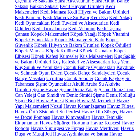
Çiçeklik ve Saksılık
Saksı Aksesuarları
Saksı Altlığı
Bahçe
Saksısı
Balkon Saksısı
Evcil Hayvan Ürünleri
Kedi
Malzemeleri
Kedi Maması
Kedi Hijyen ve Bakım Ürünleri
Kedi Kumları
Kedi Mama ve Su Kabı
Kedi Evi
Kedi Yatağı
Kedi Oyuncakları
Kedi Tuvaleti ve Aksesuarları
Kedi
Ödülleri
Kedi Tırmalaması
Kedi Vitamini
Kedi Taşıma
Çantası
Köpek Malzemeleri
Köpek Yatağı
Köpek Vitamini
Köpek Oyuncakları
Köpek Mama ve Su Kabı
Köpek
Güvenlik
Köpek Hijyen ve Bakım Ürünleri
Köpek Ödülleri
Köpek Maması
Köpek Kulübesi
Köpek Tasmaları
Köpek
Elbisesi
Köpek Kafesi
Kümesler
Kuş Malzemeleri
Kuş Sağlık
ve Bakım Ürünleri
Kuş Kafesleri ve Aksesuarları
Kuş Yemi
Kuş Suluk ve Yemlikleri
Çocuk Bahçe Oyuncakları
Kaydırak
ve Salıncak
Oyun Evleri
Çocuk Bahçe Sandalyeleri
Çocuk
Bahçe Masaları
Uçurtma
Çocuk Scooter
Çocuk Kaykay
Su
Tabancası
Şişme Oyuncaklar
Akülü Araba
Su Aktivite
Ürünleri
Şişme Havuz
Şişme Deniz Yatağı
Şişme Deniz Topu
Can Yeleği
Can Simidi ve Deniz Simidi
Şişme Deniz Kolluğu
Şişme Bot
Havuz Bonesi
Kano
Havuz Malzemeleri
Havuz
Yapı Malzemeleri
Nozul
Havuz Kenar Izgarası
Havuz Filtresi
Havuz Örtü Sistemleri
Su Perdesi
Havuz Dip Süzgeç
Havuz
ve Dozaj Pompası
Havuz Kimyasalları
Havuz Temizlik
Ekipmanları
Havuz Süpürge Hortumu
Havuz Kepçesi
Havuz
Robotu
Havuz Süpürgesi ve Fırçası
Havuz Merdiveni
Havuz
Duşu ve Masaj Jeti
Havuz Aydınlatma ve Isıtma
Havuz