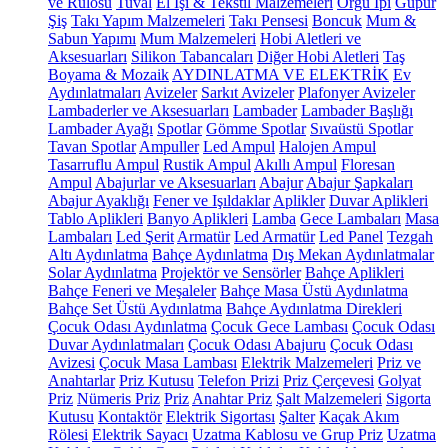
ve Rulosu
Tuval
El İşi & Tekstil Malzemeleri
Örgü İpi
Güpür
Şiş
Takı Yapım Malzemeleri
Takı Pensesi
Boncuk
Mum &
Sabun Yapımı
Mum Malzemeleri
Hobi Aletleri ve
Aksesuarları
Silikon Tabancaları
Diğer Hobi Aletleri
Taş
Boyama & Mozaik
AYDINLATMA VE ELEKTRİK
Ev
Aydınlatmaları
Avizeler
Sarkıt Avizeler
Plafonyer Avizeler
Lambaderler ve Aksesuarları
Lambader
Lambader Başlığı
Lambader Ayağı
Spotlar
Gömme Spotlar
Sıvaüstü Spotlar
Tavan Spotlar
Ampuller
Led Ampul
Halojen Ampul
Tasarruflu Ampul
Rustik Ampul
Akıllı Ampul
Floresan
Ampul
Abajurlar ve Aksesuarları
Abajur
Abajur Şapkaları
Abajur Ayaklığı
Fener ve Işıldaklar
Aplikler
Duvar Aplikleri
Tablo Aplikleri
Banyo Aplikleri
Lamba
Gece Lambaları
Masa
Lambaları
Led Şerit
Armatür
Led Armatür
Led Panel
Tezgah
Altı Aydınlatma
Bahçe Aydınlatma
Dış Mekan Aydınlatmalar
Solar Aydınlatma
Projektör ve Sensörler
Bahçe Aplikleri
Bahçe Feneri ve Meşaleler
Bahçe Masa Üstü Aydınlatma
Bahçe Set Üstü Aydınlatma
Bahçe Aydınlatma Direkleri
Çocuk Odası Aydınlatma
Çocuk Gece Lambası
Çocuk Odası
Duvar Aydınlatmaları
Çocuk Odası Abajuru
Çocuk Odası
Avizesi
Çocuk Masa Lambası
Elektrik Malzemeleri
Priz ve
Anahtarlar
Priz Kutusu
Telefon Prizi
Priz Çerçevesi
Golyat
Priz
Nümeris Priz
Priz
Anahtar Priz
Şalt Malzemeleri
Sigorta
Kutusu
Kontaktör
Elektrik Sigortası
Şalter
Kaçak Akım
Rölesi
Elektrik Sayacı
Uzatma Kablosu ve Grup Priz
Uzatma