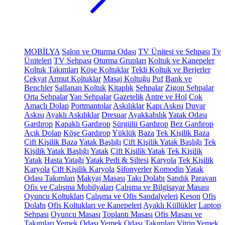
MOBİLYA
Salon ve Oturma Odası
TV Ünitesi ve Sehpası
Tv
Üniteleri
TV Sehpası
Oturma Grupları
Koltuk ve Kanepeler
Koltuk Takımları
Köşe Koltuklar
Tekli Koltuk ve Berjerler
Çekyat
Armut Koltuklar
Masaj Koltuğu
Puf
Bank ve
Benchler
Sallanan Koltuk
Kitaplık
Sehpalar
Zigon Sehpalar
Orta Sehpalar
Yan Sehpalar
Gazetelik
Antre ve Hol
Çok
Amaçlı Dolap
Portmantolar
Askılıklar
Kapı Askısı
Duvar
Askısı
Ayaklı Askılıklar
Dresuar
Ayakkabılık
Yatak Odası
Gardırop
Kapaklı Gardırop
Sürgülü Gardırop
Bez Gardırop
Açık Dolap
Köşe Gardırop
Yüklük
Baza
Tek Kişilik Baza
Çift Kişilik Baza
Yatak Başlığı
Çift Kişilik Yatak Başlığı
Tek
Kişilik Yatak Başlığı
Yatak
Çift Kişilik Yatak
Tek Kişilik
Yatak
Hasta Yatağı
Yatak Pedi & Şiltesi
Karyola
Tek Kişilik
Karyola
Çift Kişilik Karyola
Şifonyerler
Komodin
Yatak
Odası Takımları
Makyaj Masası
Takı Dolabı
Sandık
Paravan
Ofis ve Çalışma Mobilyaları
Çalışma ve Bilgisayar Masası
Oyuncu Koltukları
Çalışma ve Ofis Sandalyeleri
Keson
Ofis
Dolabı
Ofis Koltukları ve Kanepeleri
Ayaklı Küllükler
Laptop
Sehpası
Oyuncu Masası
Toplantı Masası
Ofis Masası ve
Takımları
Yemek Odası
Yemek Odası Takımları
Vitrin
Yemek