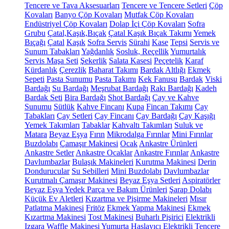
Tencere ve Tava Aksesuarları
Tencere ve Tencere Setleri
Çöp
Kovaları
Banyo Çöp Kovaları
Mutfak Çöp Kovaları
Endüstriyel Çöp Kovaları
Dolap İçi Çöp Kovaları
Sofra
Grubu
Çatal,Kaşık,Bıçak
Çatal Kaşık Bıçak Takımı
Yemek
Bıçağı
Çatal
Kaşık
Sofra Servis
Sürahi
Kase
Tepsi
Servis ve
Sunum Tabakları
Yağdanlık
Sosluk, Reçellik
Yumurtalık
Servis Maşa Seti
Şekerlik
Salata Kasesi
Peçetelik
Karaf
Kürdanlık
Çerezlik
Baharat Takımı
Bardak Altlığı
Ekmek
Sepeti
Pasta Sunumu
Pasta Takımı
Kek Fanusu
Bardak
Viski
Bardağı
Su Bardağı
Meşrubat Bardağı
Rakı Bardağı
Kadeh
Bardak Seti
Bira Bardağı
Shot Bardağı
Çay ve Kahve
Sunumu
Sütlük
Kahve Fincanı
Kupa
Fincan Takımı
Çay
Tabakları
Çay Setleri
Çay Fincanı
Çay Bardağı
Çay Kaşığı
Yemek Takımları
Tabaklar
Kahvaltı Takımları
Suluk ve
Matara
Beyaz Eşya
Fırın
Mikrodalga Fırınlar
Mini Fırınlar
Buzdolabı
Çamaşır Makinesi
Ocak
Ankastre Ürünleri
Ankastre Setler
Ankastre Ocaklar
Ankastre Fırınlar
Ankastre
Davlumbazlar
Bulaşık Makineleri
Kurutma Makinesi
Derin
Dondurucular
Su Sebilleri
Mini Buzdolabı
Davlumbazlar
Kurutmalı Çamaşır Makinesi
Beyaz Eşya Setleri
Aspiratörler
Beyaz Eşya Yedek Parça ve Bakım Ürünleri
Şarap Dolabı
Küçük Ev Aletleri
Kızartma ve Pişirme Makineleri
Mısır
Patlatma Makinesi
Fritöz
Ekmek Yapma Makinesi
Ekmek
Kızartma Makinesi
Tost Makinesi
Buharlı Pişirici
Elektrikli
Izgara
Waffle Makinesi
Yumurta Haşlayıcı
Elektrikli Tencere