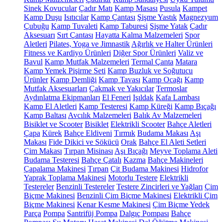
Sinek Kovucular
Çadır Matı
Kamp Masası
Pusula
Kampet
Kamp Duşu
Isıtıcılar
Kamp Çantası
Şişme Yastık
Magnezyum
Çubuğu
Kamp Tuvaleti
Kamp Taburesi
Şişme Yatak
Çadır
Aksesuarı
Sırt Çantası
Hayatta Kalma Malzemeleri
Spor
Aletleri
Pilates, Yoga ve Jimnastik
Ağırlık ve Halter Ürünleri
Fitness ve Kardiyo Ürünleri
Diğer Spor Ürünleri
Valiz ve
Bavul
Kamp Mutfak Malzemeleri
Termal Çanta
Matara
Kamp Yemek Pişirme Seti
Kamp Buzluk ve Soğutucu
Ürünler
Kamp Demliği
Kamp Tavası
Kamp Ocağı
Kamp
Mutfak Aksesuarları
Çakmak ve Yakıcılar
Termoslar
Aydınlatma Ekipmanları
El Feneri
Işıldak
Kafa Lambası
Kamp El Aletleri
Kamp Testeresi
Kamp Küreği
Kamp Bıçağı
Kamp Baltası
Avcılık Malzemeleri
Balık Av Malzemeleri
Bisiklet ve Scooter
Bisiklet
Elektrikli Scooter
Bahçe Aletleri
Çapa
Kürek
Bahçe Eldiveni
Tırmık
Budama Makası
Aşı
Makası
Fide Dikici ve Sökücü
Orak
Bahçe El Aleti Setleri
Çim Makası
Tırpan Misinası
Aşı Bıçağı
Meyve Toplama Aleti
Budama Testeresi
Bahçe Çatalı
Kazma
Bahçe Makineleri
Çapalama Makinesi
Tırpan
Çit Budama Makinesi
Hidrofor
Yaprak Toplama Makinesi
Motorlu Testere
Elektrikli
Testereler
Benzinli Testereler
Testere Zincirleri ve Yağları
Çim
Biçme Makinesi
Benzinli Çim Biçme Makinesi
Elektrikli Çim
Biçme Makinesi
Kenar Kesme Makinesi
Çim Biçme Yedek
Parça
Pompa
Santrifüj Pompa
Dalgıç Pompası
Bahçe