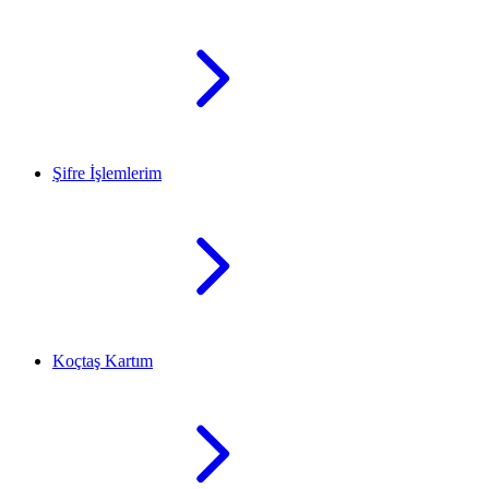
Şifre İşlemlerim
Koçtaş Kartım