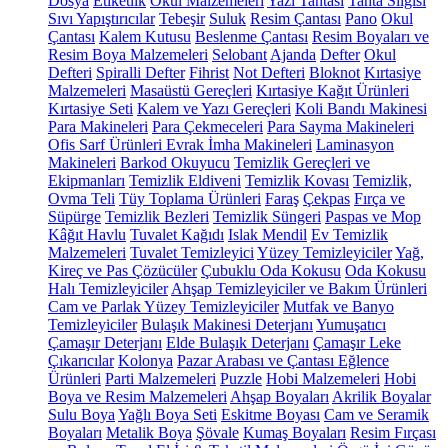
Dosya
Etiketlik
Okul Malzemeleri
Yazı Tahtası
Tahta Silgisi
Sıvı Yapıştırıcılar
Tebeşir
Suluk
Resim Çantası
Pano
Okul
Çantası
Kalem Kutusu
Beslenme Çantası
Resim Boyaları ve
Resim Boya Malzemeleri
Selobant
Ajanda
Defter
Okul
Defteri
Spiralli Defter
Fihrist
Not Defteri
Bloknot
Kırtasiye
Malzemeleri
Masaüstü Gereçleri
Kırtasiye Kağıt Ürünleri
Kırtasiye Seti
Kalem ve Yazı Gereçleri
Koli Bandı Makinesi
Para Makineleri
Para Çekmeceleri
Para Sayma Makineleri
Ofis Sarf Ürünleri
Evrak İmha Makineleri
Laminasyon
Makineleri
Barkod Okuyucu
Temizlik Gereçleri ve
Ekipmanları
Temizlik Eldiveni
Temizlik Kovası
Temizlik,
Ovma Teli
Tüy Toplama Ürünleri
Faraş
Çekpas
Fırça ve
Süpürge
Temizlik Bezleri
Temizlik Süngeri
Paspas ve Mop
Kâğıt Havlu
Tuvalet Kağıdı
Islak Mendil
Ev Temizlik
Malzemeleri
Tuvalet Temizleyici
Yüzey Temizleyiciler
Yağ,
Kireç ve Pas Çözücüler
Çubuklu Oda Kokusu
Oda Kokusu
Halı Temizleyiciler
Ahşap Temizleyiciler ve Bakım Ürünleri
Cam ve Parlak Yüzey Temizleyiciler
Mutfak ve Banyo
Temizleyiciler
Bulaşık Makinesi Deterjanı
Yumuşatıcı
Çamaşır Deterjanı
Elde Bulaşık Deterjanı
Çamaşır Leke
Çıkarıcılar
Kolonya
Pazar Arabası ve Çantası
Eğlence
Ürünleri
Parti Malzemeleri
Puzzle
Hobi Malzemeleri
Hobi
Boya ve Resim Malzemeleri
Ahşap Boyaları
Akrilik Boyalar
Sulu Boya
Yağlı Boya Seti
Eskitme Boyası
Cam ve Seramik
Boyaları
Metalik Boya
Şövale
Kumaş Boyaları
Resim Fırçası