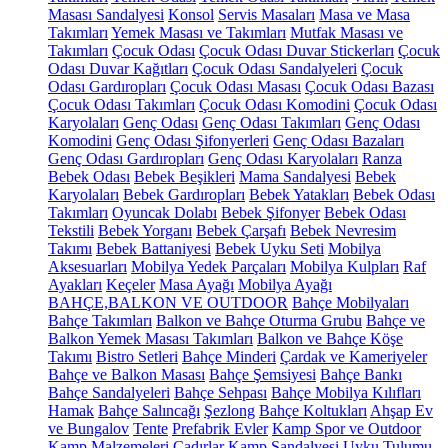
Masası Sandalyesi
Konsol
Servis Masaları
Masa ve Masa
Takımları
Yemek Masası ve Takımları
Mutfak Masası ve
Takımları
Çocuk Odası
Çocuk Odası Duvar Stickerları
Çocuk
Odası Duvar Kağıtları
Çocuk Odası Sandalyeleri
Çocuk
Odası Gardıropları
Çocuk Odası Masası
Çocuk Odası Bazası
Çocuk Odası Takımları
Çocuk Odası Komodini
Çocuk Odası
Karyolaları
Genç Odası
Genç Odası Takımları
Genç Odası
Komodini
Genç Odası Şifonyerleri
Genç Odası Bazaları
Genç Odası Gardıropları
Genç Odası Karyolaları
Ranza
Bebek Odası
Bebek Beşikleri
Mama Sandalyesi
Bebek
Karyolaları
Bebek Gardıropları
Bebek Yatakları
Bebek Odası
Takımları
Oyuncak Dolabı
Bebek Şifonyer
Bebek Odası
Tekstili
Bebek Yorganı
Bebek Çarşafı
Bebek Nevresim
Takımı
Bebek Battaniyesi
Bebek Uyku Seti
Mobilya
Aksesuarları
Mobilya Yedek Parçaları
Mobilya Kulpları
Raf
Ayakları
Keçeler
Masa Ayağı
Mobilya Ayağı
BAHÇE,BALKON VE OUTDOOR
Bahçe Mobilyaları
Bahçe Takımları
Balkon ve Bahçe Oturma Grubu
Bahçe ve
Balkon Yemek Masası Takımları
Balkon ve Bahçe Köşe
Takımı
Bistro Setleri
Bahçe Minderi
Çardak ve Kameriyeler
Bahçe ve Balkon Masası
Bahçe Şemsiyesi
Bahçe Bankı
Bahçe Sandalyeleri
Bahçe Sehpası
Bahçe Mobilya Kılıfları
Hamak
Bahçe Salıncağı
Şezlong
Bahçe Koltukları
Ahşap Ev
ve Bungalov
Tente
Prefabrik Evler
Kamp Spor ve Outdoor
Kamp Malzemeleri
Çadırlar
Kamp Sandalyesi
Uyku Tulumu