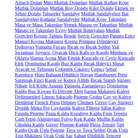
Amaçlı Dolap
Mini Mutfak Dolapları
Mutfak Rafları
Köşe
Mutfak Dolapları
Mutfak Boy Dolabı
Kiler Dolabı
Ekmek ve
Sebze Dolabı
Tabureler
Sandalye
Mutfak Sandalyeleri
Bar
Sandalyeleri
Katlanır Sandalyeler
Mutfak Köşe Takımları
Masa ve Masa Takımları
Yemek Masası ve Takımları
Mutfak
Masası ve Takımları
Eviye
Mutfak Bataryaları
Mutfak
Gereçleri
Kesme Tahtası
Rende
Servis Gereçleri
Patates Ezici
Manuel Kıyma Makinesi
Krema Pompası
Dilimleyici
Doğrayıcı
Yumurta Fırçası
Bıçak ve Bıçak Setleri
Yağ
Sıçratmaz
Soyucu, Oyacak
Ölçü Kabı ve Kaşığı
Merdane ve
Oklava
Hamur Açma Matı
Fındık Kıracağı ve Ceviz Kıracağı
Elek
Dondurma Kaşığı
Buz Kalıbı
Bıçak Bileyici Masat
Açacak ve Tirbuşon
Çekirdek Çıkarıcı
Çırpıcı
Sebze
Kurutucu
Huni
Baharat Öğütücü
Havan
Hamburger Presi
Sarımsak Ezici
Kaşık ve Kepçe Altlığı
Bıçak Standı
Süzgeç
Nihale
İçli Köfte Aparatı
Yumurta Zamanlayıcı
Dondurma
Kalıbı
Buz Kovası
Et Dövme Aleti
Sarma Makinesi
Kahve
Değirmenleri
Limon Sıkacağı
Pişirme Grubu
Çay ve Kahve
Demleme
French Press
Dripper
Chemex
Cezve
Çay Süzgeci
Demlik
Moka Pot
Çaydanlık
Kahve Filtresi
Sifon Kahve
Fırında Pişirme
Pasta Kalıbı
Kurabiye Kalıbı
Fırın Tepsisi
Cam Tepsi
Alüminyum Folyo
Kek Kalıbı
Muffin Kalıbı
Çikolata Kalıbı
Güveç
Pişirme Kağıdı
Pizza Tepsisi
Tart
Kalıbı
Ocak Üstü Pişirme
Tava ve Tava Setleri
Ocak Üstü
Tost Makinesi
Ocak Üstü Sac
Sahan
Düdüklü Tencere