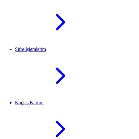
Şifre İşlemlerim
Koçtaş Kartım