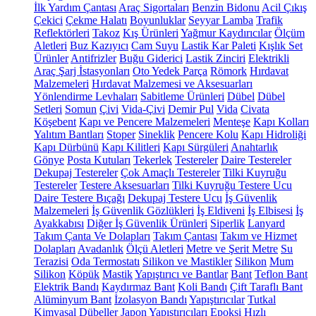
İlk Yardım Çantası
Araç Sigortaları
Benzin Bidonu
Acil Çıkış
Çekici
Çekme Halatı
Boyunluklar
Seyyar Lamba
Trafik
Reflektörleri
Takoz
Kış Ürünleri
Yağmur Kaydırıcılar
Ölçüm
Aletleri
Buz Kazıyıcı
Cam Suyu
Lastik Kar Paleti
Kışlık Set
Ürünler
Antifrizler
Buğu Giderici
Lastik Zinciri
Elektrikli
Araç Şarj İstasyonları
Oto Yedek Parça
Römork
Hırdavat
Malzemeleri
Hırdavat Malzemesi ve Aksesuarları
Yönlendirme Levhaları
Sabitleme Ürünleri
Dübel
Dübel
Setleri
Somun
Çivi
Vida-Çivi
Demir Pul
Vida
Civata
Köşebent
Kapı ve Pencere Malzemeleri
Menteşe
Kapı Kolları
Yalıtım Bantları
Stoper
Sineklik
Pencere Kolu
Kapı Hidroliği
Kapı Dürbünü
Kapı Kilitleri
Kapı Sürgüleri
Anahtarlık
Gönye
Posta Kutuları
Tekerlek
Testereler
Daire Testereler
Dekupaj Testereler
Çok Amaçlı Testereler
Tilki Kuyruğu
Testereler
Testere Aksesuarları
Tilki Kuyruğu Testere Ucu
Daire Testere Bıçağı
Dekupaj Testere Ucu
İş Güvenlik
Malzemeleri
İş Güvenlik Gözlükleri
İş Eldiveni
İş Elbisesi
İş
Ayakkabısı
Diğer İş Güvenlik Ürünleri
Siperlik
Lanyard
Takım Çanta Ve Dolapları
Takım Çantası
Takım ve Hizmet
Dolapları
Avadanlık
Ölçü Aletleri
Metre ve Şerit Metre
Su
Terazisi
Oda Termostatı
Silikon ve Mastikler
Silikon
Mum
Silikon
Köpük
Mastik
Yapıştırıcı ve Bantlar
Bant
Teflon Bant
Elektrik Bandı
Kaydırmaz Bant
Koli Bandı
Çift Taraflı Bant
Alüminyum Bant
İzolasyon Bandı
Yapıştırıcılar
Tutkal
Kimyasal Dübeller
Japon Yapıştırıcıları
Epoksi
Hızlı