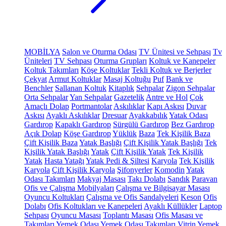
MOBİLYA
Salon ve Oturma Odası
TV Ünitesi ve Sehpası
Tv
Üniteleri
TV Sehpası
Oturma Grupları
Koltuk ve Kanepeler
Koltuk Takımları
Köşe Koltuklar
Tekli Koltuk ve Berjerler
Çekyat
Armut Koltuklar
Masaj Koltuğu
Puf
Bank ve
Benchler
Sallanan Koltuk
Kitaplık
Sehpalar
Zigon Sehpalar
Orta Sehpalar
Yan Sehpalar
Gazetelik
Antre ve Hol
Çok
Amaçlı Dolap
Portmantolar
Askılıklar
Kapı Askısı
Duvar
Askısı
Ayaklı Askılıklar
Dresuar
Ayakkabılık
Yatak Odası
Gardırop
Kapaklı Gardırop
Sürgülü Gardırop
Bez Gardırop
Açık Dolap
Köşe Gardırop
Yüklük
Baza
Tek Kişilik Baza
Çift Kişilik Baza
Yatak Başlığı
Çift Kişilik Yatak Başlığı
Tek
Kişilik Yatak Başlığı
Yatak
Çift Kişilik Yatak
Tek Kişilik
Yatak
Hasta Yatağı
Yatak Pedi & Şiltesi
Karyola
Tek Kişilik
Karyola
Çift Kişilik Karyola
Şifonyerler
Komodin
Yatak
Odası Takımları
Makyaj Masası
Takı Dolabı
Sandık
Paravan
Ofis ve Çalışma Mobilyaları
Çalışma ve Bilgisayar Masası
Oyuncu Koltukları
Çalışma ve Ofis Sandalyeleri
Keson
Ofis
Dolabı
Ofis Koltukları ve Kanepeleri
Ayaklı Küllükler
Laptop
Sehpası
Oyuncu Masası
Toplantı Masası
Ofis Masası ve
Takımları
Yemek Odası
Yemek Odası Takımları
Vitrin
Yemek