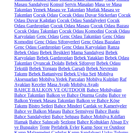
Masası Sandalyesi
Konsol
Servis Masaları
Masa ve Masa
Takımları
Yemek Masası ve Takımları
Mutfak Masası ve
Takımları
Çocuk Odası
Çocuk Odası Duvar Stickerları
Çocuk
Odası Duvar Kağıtları
Çocuk Odası Sandalyeleri
Çocuk
Odası Gardıropları
Çocuk Odası Masası
Çocuk Odası Bazası
Çocuk Odası Takımları
Çocuk Odası Komodini
Çocuk Odası
Karyolaları
Genç Odası
Genç Odası Takımları
Genç Odası
Komodini
Genç Odası Şifonyerleri
Genç Odası Bazaları
Genç Odası Gardıropları
Genç Odası Karyolaları
Ranza
Bebek Odası
Bebek Beşikleri
Mama Sandalyesi
Bebek
Karyolaları
Bebek Gardıropları
Bebek Yatakları
Bebek Odası
Takımları
Oyuncak Dolabı
Bebek Şifonyer
Bebek Odası
Tekstili
Bebek Yorganı
Bebek Çarşafı
Bebek Nevresim
Takımı
Bebek Battaniyesi
Bebek Uyku Seti
Mobilya
Aksesuarları
Mobilya Yedek Parçaları
Mobilya Kulpları
Raf
Ayakları
Keçeler
Masa Ayağı
Mobilya Ayağı
BAHÇE,BALKON VE OUTDOOR
Bahçe Mobilyaları
Bahçe Takımları
Balkon ve Bahçe Oturma Grubu
Bahçe ve
Balkon Yemek Masası Takımları
Balkon ve Bahçe Köşe
Takımı
Bistro Setleri
Bahçe Minderi
Çardak ve Kameriyeler
Bahçe ve Balkon Masası
Bahçe Şemsiyesi
Bahçe Bankı
Bahçe Sandalyeleri
Bahçe Sehpası
Bahçe Mobilya Kılıfları
Hamak
Bahçe Salıncağı
Şezlong
Bahçe Koltukları
Ahşap Ev
ve Bungalov
Tente
Prefabrik Evler
Kamp Spor ve Outdoor
Kamp Malzemeleri
Çadırlar
Kamp Sandalyesi
Uyku Tulumu