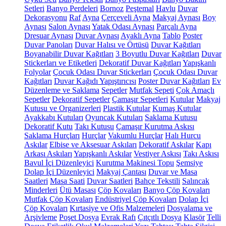
Setleri
Banyo Perdeleri
Bornoz
Peştemal
Havlu
Duvar
Dekorasyonu
Raf
Ayna
Çerçeveli Ayna
Makyaj Aynası
Boy
Aynası
Salon Aynası
Yatak Odası Aynası
Parçalı Ayna
Dresuar Aynası
Duvar Aynası
Ayaklı Ayna
Tablo
Poster
Duvar Panoları
Duvar Halısı ve Örtüsü
Duvar Kağıtları
Boyanabilir Duvar Kağıtları
3 Boyutlu Duvar Kağıtları
Duvar
Stickerları ve Etiketleri
Dekoratif Duvar Kağıtları
Yapışkanlı
Folyolar
Çocuk Odası Duvar Stickerları
Çocuk Odası Duvar
Kağıtları
Duvar Kağıdı Yapıştırıcısı
Poster Duvar Kağıtları
Ev
Düzenleme ve Saklama
Sepetler
Mutfak Sepeti
Çok Amaçlı
Sepetler
Dekoratif Sepetler
Çamaşır Sepetleri
Kutular
Makyaj
Kutusu ve Organizerleri
Plastik Kutular
Kumaş Kutular
Ayakkabı Kutuları
Oyuncak Kutuları
Saklama Kutusu
Dekoratif Kutu
Takı Kutusu
Çamaşır Kurutma Askısı
Saklama Hurçları
Hurçlar
Vakumlu Hurçlar
Halı Hurcu
Askılar
Elbise ve Aksesuar Askıları
Dekoratif Askılar
Kapı
Arkası Askıları
Yapışkanlı Askılar
Vestiyer Askısı
Takı Askısı
Bavul İçi Düzenleyici
Kurutma Makinesi Topu
Şemsiye
Dolap İçi Düzenleyici
Makyaj Çantası
Duvar ve Masa
Saatleri
Masa Saati
Duvar Saatleri
Bahçe Tekstili
Salıncak
Minderleri
Ütü Masası
Çöp Kovaları
Banyo Çöp Kovaları
Mutfak Çöp Kovaları
Endüstriyel Çöp Kovaları
Dolap İçi
Çöp Kovaları
Kırtasiye ve Ofis Malzemeleri
Dosyalama ve
Arşivleme
Poşet Dosya
Evrak Rafı
Çıtçıtlı Dosya
Klasör
Telli