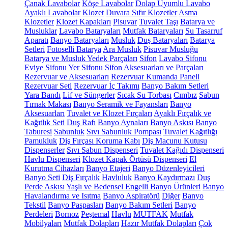
Çanak Lavabolar
Köşe Lavabolar
Dolap Uyumlu Lavabo
Ayaklı Lavabolar
Klozet
Duvara Sıfır Klozetler
Asma
Klozetler
Klozet Kapakları
Pisuvar
Tuvalet Taşı
Batarya ve
Musluklar
Lavabo Bataryaları
Mutfak Bataryaları
Su Tasarruf
Aparatı
Banyo Bataryaları
Musluk
Duş Bataryaları
Batarya
Setleri
Fotoselli Batarya
Ara Musluk
Pisuvar Musluğu
Batarya ve Musluk Yedek Parçaları
Sifon
Lavabo Sifonu
Eviye Sifonu
Yer Sifonu
Sifon Aksesuarları ve Parçaları
Rezervuar ve Aksesuarları
Rezervuar Kumanda Paneli
Rezervuar Seti
Rezervuar İç Takımı
Banyo Bakım Setleri
Yara Bandı
Lif ve Süngerler
Sıcak Su Torbası
Cımbız
Sabun
Tırnak Makası
Banyo Seramik ve Fayansları
Banyo
Aksesuarları
Tuvalet ve Klozet Fırçaları
Ayaklı Fırçalık ve
Kağıtlık Seti
Duş Rafı
Banyo Aynaları
Banyo Askısı
Banyo
Taburesi
Sabunluk
Sıvı Sabunluk Pompası
Tuvalet Kağıtlığı
Pamukluk
Diş Fırçası Koruma Kabı
Diş Macunu Kutusu
Dispenserler
Sıvı Sabun Dispenseri
Tuvalet Kağıdı Dispenseri
Havlu Dispenseri
Klozet Kapak Örtüsü Dispenseri
El
Kurutma Cihazları
Banyo Etajeri
Banyo Düzenleyicileri
Banyo Seti
Diş Fırçalık
Havluluk
Banyo Kaydırmazı
Duş
Perde Askısı
Yaşlı ve Bedensel Engelli Banyo Ürünleri
Banyo
Havalandırma ve Isıtma
Banyo Aspiratörü
Diğer
Banyo
Tekstil
Banyo Paspasları
Banyo Bakım Setleri
Banyo
Perdeleri
Bornoz
Peştemal
Havlu
MUTFAK
Mutfak
Mobilyaları
Mutfak Dolapları
Hazır Mutfak Dolapları
Çok