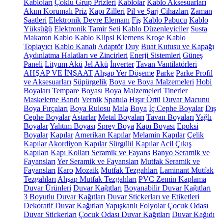
Kabloları
Çoklu Grup Prizleri
Kablolar
Kablo Aksesuarları
Akım Korumalı Priz
Kapı Zilleri
Pil ve Şarj Cihazları
Zaman
Saatleri
Elektronik Devre Elemanı
Fiş
Kablo Pabucu
Kablo
Yüksüğü
Elektronik Tamir Seti
Kablo Düzenleyiciler
Susta
Makaron Kablo
Kablo Klipsi
Klemens
Kroşe
Kablo
Toplayıcı
Kablo Kanalı
Adaptör
Duy
Buat Kutusu ve Kapağı
Aydınlatma Halatları ve Zincirleri
Enerji Sistemleri
Güneş
Paneli
Lityum Akü
Jel Akü
İnverter
Tavan Vantilatörleri
AHŞAP VE İNŞAAT
Ahşap Yer Döşeme
Parke
Parke Profil
ve Aksesuarları
Süpürgelik
Boya ve Boya Malzemeleri
Hobi
Boyaları
Tempare Boyası
Boya Malzemeleri
Tinerler
Maskeleme Bandı
Vernik
Spatula
Hışır Örtü
Duvar Macunu
Boya Fırçaları
Boya Rulosu
Mala
Boya
İç Cephe Boyalar
Dış
Cephe Boyalar
Astarlar
Metal Boyaları
Tavan Boyaları
Yağlı
Boyalar
Yalıtım Boyası
Sprey Boya
Kapı Boyası
Epoksi
Boyalar
Kapılar
Amerikan Kapılar
Melamin Kapılar
Çelik
Kapılar
Akordiyon Kapılar
Sürgülü Kapılar
Acil Çıkış
Kapıları
Kapı Kolları
Seramik ve Fayans
Banyo Seramik ve
Fayansları
Yer Seramik ve Fayansları
Mutfak Seramik ve
Fayansları
Karo
Mozaik
Mutfak Tezgahları
Laminant Mutfak
Tezgahları
Ahşap Mutfak Tezgahları
PVC Zemin Kaplama
Duvar Ürünleri
Duvar Kağıtları
Boyanabilir Duvar Kağıtları
3 Boyutlu Duvar Kağıtları
Duvar Stickerları ve Etiketleri
Dekoratif Duvar Kağıtları
Yapışkanlı Folyolar
Çocuk Odası
Duvar Stickerları
Çocuk Odası Duvar Kağıtları
Duvar Kağıdı