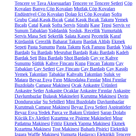
Tencere ve Tava Aksesuarları
Tencere ve Tencere Setleri
Çöp
Kovaları
Banyo Çöp Kovaları
Mutfak Çöp Kovaları
Endüstriyel Çöp Kovaları
Dolap İçi Çöp Kovaları
Sofra
Grubu
Çatal,Kaşık,Bıçak
Çatal Kaşık Bıçak Takımı
Yemek
Bıçağı
Çatal
Kaşık
Sofra Servis
Sürahi
Kase
Tepsi
Servis ve
Sunum Tabakları
Yağdanlık
Sosluk, Reçellik
Yumurtalık
Servis Maşa Seti
Şekerlik
Salata Kasesi
Peçetelik
Karaf
Kürdanlık
Çerezlik
Baharat Takımı
Bardak Altlığı
Ekmek
Sepeti
Pasta Sunumu
Pasta Takımı
Kek Fanusu
Bardak
Viski
Bardağı
Su Bardağı
Meşrubat Bardağı
Rakı Bardağı
Kadeh
Bardak Seti
Bira Bardağı
Shot Bardağı
Çay ve Kahve
Sunumu
Sütlük
Kahve Fincanı
Kupa
Fincan Takımı
Çay
Tabakları
Çay Setleri
Çay Fincanı
Çay Bardağı
Çay Kaşığı
Yemek Takımları
Tabaklar
Kahvaltı Takımları
Suluk ve
Matara
Beyaz Eşya
Fırın
Mikrodalga Fırınlar
Mini Fırınlar
Buzdolabı
Çamaşır Makinesi
Ocak
Ankastre Ürünleri
Ankastre Setler
Ankastre Ocaklar
Ankastre Fırınlar
Ankastre
Davlumbazlar
Bulaşık Makineleri
Kurutma Makinesi
Derin
Dondurucular
Su Sebilleri
Mini Buzdolabı
Davlumbazlar
Kurutmalı Çamaşır Makinesi
Beyaz Eşya Setleri
Aspiratörler
Beyaz Eşya Yedek Parça ve Bakım Ürünleri
Şarap Dolabı
Küçük Ev Aletleri
Kızartma ve Pişirme Makineleri
Mısır
Patlatma Makinesi
Fritöz
Ekmek Yapma Makinesi
Ekmek
Kızartma Makinesi
Tost Makinesi
Buharlı Pişirici
Elektrikli
Izgara
Waffle Makinesi
Yumurta Haşlayıcı
Elektrikli Tencere