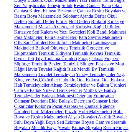
Dosya
Etiketlik
Okul Malzemeleri
Yazı Tahtası
Tahta Silgisi
Sıvı Yapıştırıcılar
Tebeşir
Suluk
Resim Çantası
Pano
Okul
Çantası
Kalem Kutusu
Beslenme Çantası
Resim Boyaları ve
Resim Boya Malzemeleri
Selobant
Ajanda
Defter
Okul
Defteri
Spiralli Defter
Fihrist
Not Defteri
Bloknot
Kırtasiye
Malzemeleri
Masaüstü Gereçleri
Kırtasiye Kağıt Ürünleri
Kırtasiye Seti
Kalem ve Yazı Gereçleri
Koli Bandı Makinesi
Para Makineleri
Para Çekmeceleri
Para Sayma Makineleri
Ofis Sarf Ürünleri
Evrak İmha Makineleri
Laminasyon
Makineleri
Barkod Okuyucu
Temizlik Gereçleri ve
Ekipmanları
Temizlik Eldiveni
Temizlik Kovası
Temizlik,
Ovma Teli
Tüy Toplama Ürünleri
Faraş
Çekpas
Fırça ve
Süpürge
Temizlik Bezleri
Temizlik Süngeri
Paspas ve Mop
Kâğıt Havlu
Tuvalet Kağıdı
Islak Mendil
Ev Temizlik
Malzemeleri
Tuvalet Temizleyici
Yüzey Temizleyiciler
Yağ,
Kireç ve Pas Çözücüler
Çubuklu Oda Kokusu
Oda Kokusu
Halı Temizleyiciler
Ahşap Temizleyiciler ve Bakım Ürünleri
Cam ve Parlak Yüzey Temizleyiciler
Mutfak ve Banyo
Temizleyiciler
Bulaşık Makinesi Deterjanı
Yumuşatıcı
Çamaşır Deterjanı
Elde Bulaşık Deterjanı
Çamaşır Leke
Çıkarıcılar
Kolonya
Pazar Arabası ve Çantası
Eğlence
Ürünleri
Parti Malzemeleri
Puzzle
Hobi Malzemeleri
Hobi
Boya ve Resim Malzemeleri
Ahşap Boyaları
Akrilik Boyalar
Sulu Boya
Yağlı Boya Seti
Eskitme Boyası
Cam ve Seramik
Boyaları
Metalik Boya
Şövale
Kumaş Boyaları
Resim Fırçası