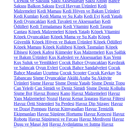
Çiçeklik ve Saksılık
Saksı Aksesuarları
Saksı Altlığı
Bahçe
Saksısı
Balkon Saksısı
Evcil Hayvan Ürünleri
Kedi
Malzemeleri
Kedi Maması
Kedi Hijyen ve Bakım Ürünleri
Kedi Kumları
Kedi Mama ve Su Kabı
Kedi Evi
Kedi Yatağı
Kedi Oyuncakları
Kedi Tuvaleti ve Aksesuarları
Kedi
Ödülleri
Kedi Tırmalaması
Kedi Vitamini
Kedi Taşıma
Çantası
Köpek Malzemeleri
Köpek Yatağı
Köpek Vitamini
Köpek Oyuncakları
Köpek Mama ve Su Kabı
Köpek
Güvenlik
Köpek Hijyen ve Bakım Ürünleri
Köpek Ödülleri
Köpek Maması
Köpek Kulübesi
Köpek Tasmaları
Köpek
Elbisesi
Köpek Kafesi
Kümesler
Kuş Malzemeleri
Kuş Sağlık
ve Bakım Ürünleri
Kuş Kafesleri ve Aksesuarları
Kuş Yemi
Kuş Suluk ve Yemlikleri
Çocuk Bahçe Oyuncakları
Kaydırak
ve Salıncak
Oyun Evleri
Çocuk Bahçe Sandalyeleri
Çocuk
Bahçe Masaları
Uçurtma
Çocuk Scooter
Çocuk Kaykay
Su
Tabancası
Şişme Oyuncaklar
Akülü Araba
Su Aktivite
Ürünleri
Şişme Havuz
Şişme Deniz Yatağı
Şişme Deniz Topu
Can Yeleği
Can Simidi ve Deniz Simidi
Şişme Deniz Kolluğu
Şişme Bot
Havuz Bonesi
Kano
Havuz Malzemeleri
Havuz
Yapı Malzemeleri
Nozul
Havuz Kenar Izgarası
Havuz Filtresi
Havuz Örtü Sistemleri
Su Perdesi
Havuz Dip Süzgeç
Havuz
ve Dozaj Pompası
Havuz Kimyasalları
Havuz Temizlik
Ekipmanları
Havuz Süpürge Hortumu
Havuz Kepçesi
Havuz
Robotu
Havuz Süpürgesi ve Fırçası
Havuz Merdiveni
Havuz
Duşu ve Masaj Jeti
Havuz Aydınlatma ve Isıtma
Havuz