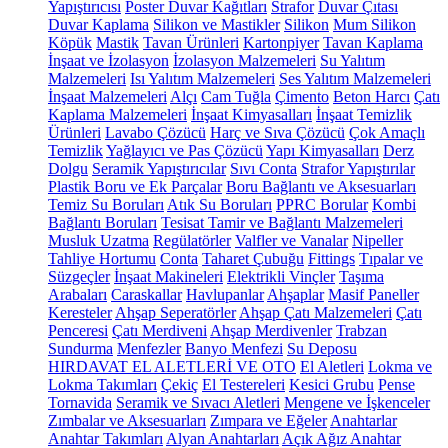
Yapıştırıcısı
Poster Duvar Kağıtları
Strafor
Duvar Çıtası
Duvar Kaplama
Silikon ve Mastikler
Silikon
Mum Silikon
Köpük
Mastik
Tavan Ürünleri
Kartonpiyer
Tavan Kaplama
İnşaat ve İzolasyon
İzolasyon Malzemeleri
Su Yalıtım
Malzemeleri
Isı Yalıtım Malzemeleri
Ses Yalıtım Malzemeleri
İnşaat Malzemeleri
Alçı
Cam Tuğla
Çimento
Beton Harcı
Çatı
Kaplama Malzemeleri
İnşaat Kimyasalları
İnşaat Temizlik
Ürünleri
Lavabo Çözücü
Harç ve Sıva Çözücü
Çok Amaçlı
Temizlik
Yağlayıcı ve Pas Çözücü
Yapı Kimyasalları
Derz
Dolgu
Seramik Yapıştırıcılar
Sıvı Conta
Strafor Yapıştırılar
Plastik Boru ve Ek Parçalar
Boru Bağlantı ve Aksesuarları
Temiz Su Boruları
Atık Su Boruları
PPRC Borular
Kombi
Bağlantı Boruları
Tesisat Tamir ve Bağlantı Malzemeleri
Musluk Uzatma
Regülatörler
Valfler ve Vanalar
Nipeller
Tahliye Hortumu
Conta
Taharet Çubuğu
Fittings
Tıpalar ve
Süzgeçler
İnşaat Makineleri
Elektrikli Vinçler
Taşıma
Arabaları
Caraskallar
Havlupanlar
Ahşaplar
Masif Paneller
Keresteler
Ahşap Seperatörler
Ahşap Çatı Malzemeleri
Çatı
Penceresi
Çatı Merdiveni
Ahşap Merdivenler
Trabzan
Sundurma
Menfezler
Banyo Menfezi
Su Deposu
HIRDAVAT EL ALETLERİ VE OTO
El Aletleri
Lokma ve
Lokma Takımları
Çekiç
El Testereleri
Kesici Grubu
Pense
Tornavida
Seramik ve Sıvacı Aletleri
Mengene ve İşkenceler
Zımbalar ve Aksesuarları
Zımpara ve Eğeler
Anahtarlar
Anahtar Takımları
Alyan Anahtarları
Açık Ağız Anahtar