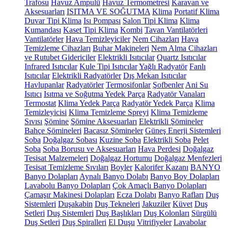
Trafosu
Havuz Ampulü
Havuz Termometresi
Karavan ve
Aksesuarları
ISITMA VE SOĞUTMA
Klima
Portatif Klima
Duvar Tipi Klima
Isı Pompası
Salon Tipi Klima
Klima
Kumandası
Kaset Tipi Klima
Kombi
Tavan Vantilatörleri
Vantilatörler
Hava Temizleyiciler
Nem Cihazları
Hava
Temizleme Cihazları
Buhar Makineleri
Nem Alma Cihazları
ve Rutubet Gidericiler
Elektrikli Isıtıcılar
Quartz Isıtıcılar
Infrared Isıtıcılar
Kule Tipi Isıtıcılar
Yağlı Radyatör
Fanlı
Isıtıcılar
Elektrikli Radyatörler
Dış Mekan Isıtıcılar
Havlupanlar
Radyatörler
Termosifonlar
Şofbenler
Ani Su
Isıtıcı
Isıtma ve Soğutma Yedek Parça
Radyatör Vanaları
Termostat
Klima Yedek Parça
Radyatör Yedek Parça
Klima
Temizleyicisi
Klima Temizleme Spreyi
Klima Temizleme
Sıvısı
Şömine
Şömine Aksesuarları
Elektrikli Şömineler
Bahçe Şömineleri
Bacasız Şömineler
Güneş Enerji Sistemleri
Soba
Doğalgaz Sobası
Kuzine Soba
Elektrikli Soba
Pelet
Soba
Soba Borusu ve Aksesuarları
Hava Perdesi
Doğalgaz
Tesisat Malzemeleri
Doğalgaz Hortumu
Doğalgaz Menfezleri
Tesisat Temizleme Sıvıları
Boyler
Kalorifer Kazanı
BANYO
Banyo Dolapları
Aynalı Banyo Dolabı
Banyo Boy Dolapları
Lavabolu Banyo Dolapları
Çok Amaçlı Banyo Dolapları
Çamaşır Makinesi Dolapları
Ecza Dolabı
Banyo Rafları
Duş
Sistemleri
Duşakabin
Duş Tekneleri
Jakuziler
Küvet
Duş
Setleri
Duş Sistemleri
Duş Başlıkları
Duş Kolonları
Sürgülü
Duş Setleri
Duş Spiralleri
El Duşu
Vitrifiyeler
Lavabolar