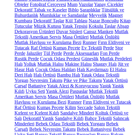
Objeler
Fotoğraf Çerçevesi
Mum
Vazolar
Yapay Çiçekler
Dekoratif Tabak ve Kaseler
Biblo
Şaraplıklar
Tütsülük ve
Buhurdanlık
Mumluklar ve Şamdanlar
Meyvelik
Magnet
Kumbara
Dekoratif Taşlar
Kül Tablası
Nazar Boncuğu
Kitap
Tutucular
Müzik Kutusu
Yatak Tepsisi
Kokulu Taşlar
Ahşap
Dekorasyon Ürünleri
Duvar Süsleri
Cansız Manken
Mutfak
Tekstili
Amerikan Servis
Masa Örtüleri
Mutfak Önlüğü
Mutfak Havlusu ve Kurulama Bezi
Runner
Fırın Eldiveni ve
Tutacak
Raf Örtüsü
Kumaş Peçete
Ev Tekstili
Perde
Stor
Perde
Jaluziler
Tül Perde
Perde Aksesuarları
Fon Perde
Rustik Perde
Çocuk Odası Perdesi
Güneşlik
Mutfak Perdeleri
Halı
Yolluk
Mutfak Halısı
Makine Halısı
Shaggy Halı
Jüt ve
Hasır Halı
Çocuk Odası Halıları
Halı Kaydırmazı
El Halısı
Deri Halı
Halı Örtüsü
Bambu Halı
Yatak Odası Tekstili
Yorgan
Nevresim Takımı
Pike ve Pike Takımı
Yatak Örtüsü
Çarşaf
Battaniye
Yatak Alezi & Koruyucusu
Yastık
Yastık
Kılıfı
Uyku Seti
Yastık Alezi
Paspaslar
Mutfak Tekstili
Amerikan Servis
Masa Örtüleri
Mutfak Önlüğü
Mutfak
Havlusu ve Kurulama Bezi
Runner
Fırın Eldiveni ve Tutacak
Raf Örtüsü
Kumaş Peçete
Kilim
Seccade
Salon Tekstili
Kırlent ve Kırlent Kılıfı
Sandalye Minderi
Koltuk Örtüsü ve
Şalı
Dekoratif Yastık
Sandalye Kılıfı
Bahçe Tekstili
Salıncak
Minderleri
Bebek Odası Tekstili
Bebek Yorganı
Bebek
Çarşafı
Bebek Nevresim Takımı
Bebek Battaniyesi
Bebek
Uyku Seti
Banyo Tekstil
Banyo Paspasları
Banyo Bakım