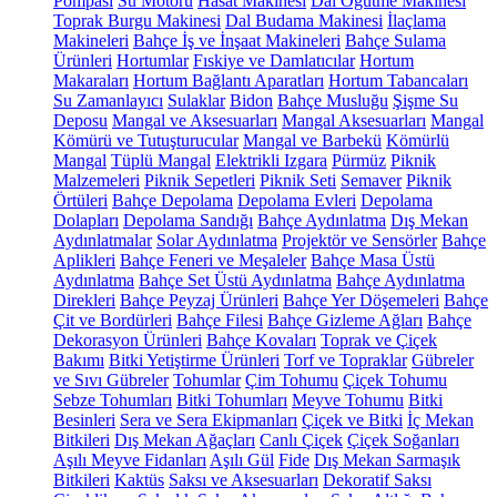
Pompası
Su Motoru
Hasat Makinesi
Dal Öğütme Makinesi
Toprak Burgu Makinesi
Dal Budama Makinesi
İlaçlama
Makineleri
Bahçe İş ve İnşaat Makineleri
Bahçe Sulama
Ürünleri
Hortumlar
Fıskiye ve Damlatıcılar
Hortum
Makaraları
Hortum Bağlantı Aparatları
Hortum Tabancaları
Su Zamanlayıcı
Sulaklar
Bidon
Bahçe Musluğu
Şişme Su
Deposu
Mangal ve Aksesuarları
Mangal Aksesuarları
Mangal
Kömürü ve Tutuşturucular
Mangal ve Barbekü
Kömürlü
Mangal
Tüplü Mangal
Elektrikli Izgara
Pürmüz
Piknik
Malzemeleri
Piknik Sepetleri
Piknik Seti
Semaver
Piknik
Örtüleri
Bahçe Depolama
Depolama Evleri
Depolama
Dolapları
Depolama Sandığı
Bahçe Aydınlatma
Dış Mekan
Aydınlatmalar
Solar Aydınlatma
Projektör ve Sensörler
Bahçe
Aplikleri
Bahçe Feneri ve Meşaleler
Bahçe Masa Üstü
Aydınlatma
Bahçe Set Üstü Aydınlatma
Bahçe Aydınlatma
Direkleri
Bahçe Peyzaj Ürünleri
Bahçe Yer Döşemeleri
Bahçe
Çit ve Bordürleri
Bahçe Filesi
Bahçe Gizleme Ağları
Bahçe
Dekorasyon Ürünleri
Bahçe Kovaları
Toprak ve Çiçek
Bakımı
Bitki Yetiştirme Ürünleri
Torf ve Topraklar
Gübreler
ve Sıvı Gübreler
Tohumlar
Çim Tohumu
Çiçek Tohumu
Sebze Tohumları
Bitki Tohumları
Meyve Tohumu
Bitki
Besinleri
Sera ve Sera Ekipmanları
Çiçek ve Bitki
İç Mekan
Bitkileri
Dış Mekan Ağaçları
Canlı Çiçek
Çiçek Soğanları
Aşılı Meyve Fidanları
Aşılı Gül
Fide
Dış Mekan Sarmaşık
Bitkileri
Kaktüs
Saksı ve Aksesuarları
Dekoratif Saksı