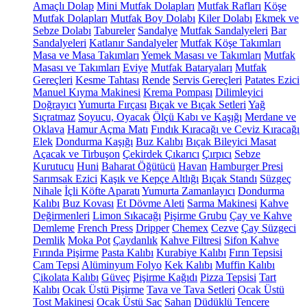
Amaçlı Dolap
Mini Mutfak Dolapları
Mutfak Rafları
Köşe
Mutfak Dolapları
Mutfak Boy Dolabı
Kiler Dolabı
Ekmek ve
Sebze Dolabı
Tabureler
Sandalye
Mutfak Sandalyeleri
Bar
Sandalyeleri
Katlanır Sandalyeler
Mutfak Köşe Takımları
Masa ve Masa Takımları
Yemek Masası ve Takımları
Mutfak
Masası ve Takımları
Eviye
Mutfak Bataryaları
Mutfak
Gereçleri
Kesme Tahtası
Rende
Servis Gereçleri
Patates Ezici
Manuel Kıyma Makinesi
Krema Pompası
Dilimleyici
Doğrayıcı
Yumurta Fırçası
Bıçak ve Bıçak Setleri
Yağ
Sıçratmaz
Soyucu, Oyacak
Ölçü Kabı ve Kaşığı
Merdane ve
Oklava
Hamur Açma Matı
Fındık Kıracağı ve Ceviz Kıracağı
Elek
Dondurma Kaşığı
Buz Kalıbı
Bıçak Bileyici Masat
Açacak ve Tirbuşon
Çekirdek Çıkarıcı
Çırpıcı
Sebze
Kurutucu
Huni
Baharat Öğütücü
Havan
Hamburger Presi
Sarımsak Ezici
Kaşık ve Kepçe Altlığı
Bıçak Standı
Süzgeç
Nihale
İçli Köfte Aparatı
Yumurta Zamanlayıcı
Dondurma
Kalıbı
Buz Kovası
Et Dövme Aleti
Sarma Makinesi
Kahve
Değirmenleri
Limon Sıkacağı
Pişirme Grubu
Çay ve Kahve
Demleme
French Press
Dripper
Chemex
Cezve
Çay Süzgeci
Demlik
Moka Pot
Çaydanlık
Kahve Filtresi
Sifon Kahve
Fırında Pişirme
Pasta Kalıbı
Kurabiye Kalıbı
Fırın Tepsisi
Cam Tepsi
Alüminyum Folyo
Kek Kalıbı
Muffin Kalıbı
Çikolata Kalıbı
Güveç
Pişirme Kağıdı
Pizza Tepsisi
Tart
Kalıbı
Ocak Üstü Pişirme
Tava ve Tava Setleri
Ocak Üstü
Tost Makinesi
Ocak Üstü Sac
Sahan
Düdüklü Tencere