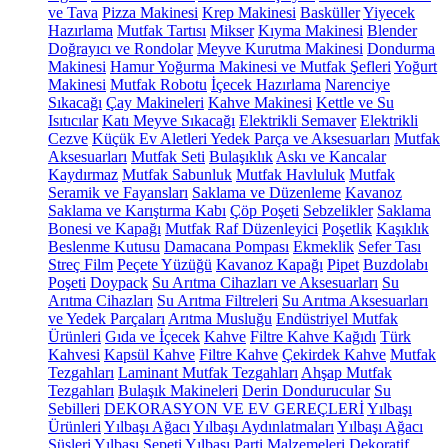
ve Tava
Pizza Makinesi
Krep Makinesi
Basküller
Yiyecek
Hazırlama
Mutfak Tartısı
Mikser
Kıyma Makinesi
Blender
Doğrayıcı ve Rondolar
Meyve Kurutma Makinesi
Dondurma
Makinesi
Hamur Yoğurma Makinesi ve Mutfak Şefleri
Yoğurt
Makinesi
Mutfak Robotu
İçecek Hazırlama
Narenciye
Sıkacağı
Çay Makineleri
Kahve Makinesi
Kettle ve Su
Isıtıcılar
Katı Meyve Sıkacağı
Elektrikli Semaver
Elektrikli
Cezve
Küçük Ev Aletleri Yedek Parça ve Aksesuarları
Mutfak
Aksesuarları
Mutfak Seti
Bulaşıklık
Askı ve Kancalar
Kaydırmaz
Mutfak Sabunluk
Mutfak Havluluk
Mutfak
Seramik ve Fayansları
Saklama ve Düzenleme
Kavanoz
Saklama ve Karıştırma Kabı
Çöp Poşeti
Sebzelikler
Saklama
Bonesi ve Kapağı
Mutfak Raf Düzenleyici
Poşetlik
Kaşıklık
Beslenme Kutusu
Damacana Pompası
Ekmeklik
Sefer Tası
Streç Film
Peçete Yüzüğü
Kavanoz Kapağı
Pipet
Buzdolabı
Poşeti
Doypack
Su Arıtma Cihazları ve Aksesuarları
Su
Arıtma Cihazları
Su Arıtma Filtreleri
Su Arıtma Aksesuarları
ve Yedek Parçaları
Arıtma Musluğu
Endüstriyel Mutfak
Ürünleri
Gıda ve İçecek
Kahve
Filtre Kahve Kağıdı
Türk
Kahvesi
Kapsül Kahve
Filtre Kahve
Çekirdek Kahve
Mutfak
Tezgahları
Laminant Mutfak Tezgahları
Ahşap Mutfak
Tezgahları
Bulaşık Makineleri
Derin Dondurucular
Su
Sebilleri
DEKORASYON VE EV GEREÇLERİ
Yılbaşı
Ürünleri
Yılbaşı Ağacı
Yılbaşı Aydınlatmaları
Yılbaşı Ağacı
Süsleri
Yılbaşı Sepeti
Yılbaşı Parti Malzemeleri
Dekoratif