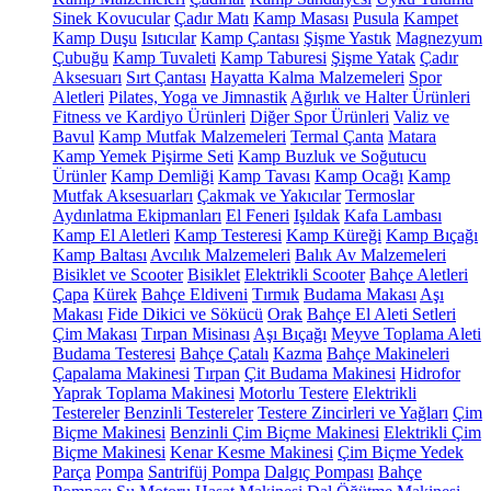
Sinek Kovucular
Çadır Matı
Kamp Masası
Pusula
Kampet
Kamp Duşu
Isıtıcılar
Kamp Çantası
Şişme Yastık
Magnezyum
Çubuğu
Kamp Tuvaleti
Kamp Taburesi
Şişme Yatak
Çadır
Aksesuarı
Sırt Çantası
Hayatta Kalma Malzemeleri
Spor
Aletleri
Pilates, Yoga ve Jimnastik
Ağırlık ve Halter Ürünleri
Fitness ve Kardiyo Ürünleri
Diğer Spor Ürünleri
Valiz ve
Bavul
Kamp Mutfak Malzemeleri
Termal Çanta
Matara
Kamp Yemek Pişirme Seti
Kamp Buzluk ve Soğutucu
Ürünler
Kamp Demliği
Kamp Tavası
Kamp Ocağı
Kamp
Mutfak Aksesuarları
Çakmak ve Yakıcılar
Termoslar
Aydınlatma Ekipmanları
El Feneri
Işıldak
Kafa Lambası
Kamp El Aletleri
Kamp Testeresi
Kamp Küreği
Kamp Bıçağı
Kamp Baltası
Avcılık Malzemeleri
Balık Av Malzemeleri
Bisiklet ve Scooter
Bisiklet
Elektrikli Scooter
Bahçe Aletleri
Çapa
Kürek
Bahçe Eldiveni
Tırmık
Budama Makası
Aşı
Makası
Fide Dikici ve Sökücü
Orak
Bahçe El Aleti Setleri
Çim Makası
Tırpan Misinası
Aşı Bıçağı
Meyve Toplama Aleti
Budama Testeresi
Bahçe Çatalı
Kazma
Bahçe Makineleri
Çapalama Makinesi
Tırpan
Çit Budama Makinesi
Hidrofor
Yaprak Toplama Makinesi
Motorlu Testere
Elektrikli
Testereler
Benzinli Testereler
Testere Zincirleri ve Yağları
Çim
Biçme Makinesi
Benzinli Çim Biçme Makinesi
Elektrikli Çim
Biçme Makinesi
Kenar Kesme Makinesi
Çim Biçme Yedek
Parça
Pompa
Santrifüj Pompa
Dalgıç Pompası
Bahçe