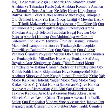
İngiliz Anahtarı
İki Ağızlı Anahtar
Tork Anahtarı
Yıldız
Anahtar ve Takımları
Kurbağcık Anahtarı
Kombine Anahtar
ve Takımları
Boru Anahtarı
Keskiler
Keser
Kargaburun
Balyoz
Balta
Kesici Aletler
Makas
Maket Bıçağı
Iskarpela
Oto Ürünleri
Lastik
Yaz Lastiği
Kış Lastiği
4 Mevsim Lastik
Oto Teknik Malzemeler
Araç İçi Aksesuar
Oto Güneşlik
Oto
Küllükler
Araç Buzdolapları
Bagaj Düzenleyici
Araba
Kokuları
Araç İçi Telefon Tutucular
Bagaj Havuzu
Oto
Paspası
Araç İçi Kamera
Oto Multimedya ve Görüntü
Sistemleri
Oto Bakım Temizlik Ürünleri
Basınçlı Yıkama
Makineleri
Tampon Parlatıcı ve Temizleyiciler
Torpido
Temizlik ve Bakım Ürünleri
Oto Şampuan
Oto Cila ve
Parlatıcı Ürünleri
Polyester Macun
Oto Cam Bakım Ürünleri
ve Temizleyiciler
Mikrofiber Bez
Araç Temizlik Seti
Araç
Boyaları
Araç Süpürgeleri
Araba Çizik Giderici
Motor
Temizleyici ve Bakım Ürünleri
Radyatör Temizleyiciler
Oto
Koltuk Kılıfı
Lastik Ekipmanları
Hava Kompresörü
Bijon
Anahtarı
Sibop ve Sibop Kapağı
Lastik Tamir Kiti
Kriko
Yağ
Motor Katkıları
Hidrolik Yağlar
Motor Yağı
Motor Yağı
Katkısı
Gres Yağı
Yakıt Katkısı
Şanzıman Yağı ve Katkısı
Akü ve Akü Aksesuarları
Akü
Akü Şarj Cihazları
Akü
Takviye Kablosu
Araç Dış Aksesuar
Plaka Aksesuarları
Silecek
Yan ve Tavan Çıtaları
Tampon Aksesuarları
Trafik
Setleri
Oto Brandaları
Vinç ve Vinç Aksesuarları
Jant ve Jant
Kapağı
Trafik Ürünleri
Oto Projektör
Diğer Trafik Ürünleri