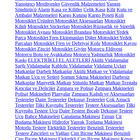
Yapıştırıcı
Merdivenler
Güvenlik Malzemeleri
Yangın
Söndürücü
Alarm
Kasa ve Kilitler
Çelik Kasa
Kilit
Kutu ve
Ambalaj Malzemeleri
Kargo Kutusu
Kargo Poşeti
Koli
Motosiklet Ürünleri
Motorsiklet Aksesuarları
Motosiklet
Kilidi
Motosiklet Stickerları
Motosiklet Rüzgarlık ve Siperlik
Motosiklet Aynası
Motosiklet Brandası
Motorsiklet Yedek
Parça
Motosiklet Fren Ekipmanları
Diğer Motosiklet Yedek
Parçaları
Motosiklet Fren ve Debriyaj Kolu
Motosiklet Kayışı
Motosiklet Zinciri
Motosiklet Giyim
Motorcu Eldiveni
Motorcu Botu ve Ayakkabısı
Motorcu Yağmurluk
Motosiklet
Kaskı
ELEKTRİKLİ EL ALETLERİ
Akülü Vidalamalar
Şarjlı Vidalamalar
Kablolu Vidalamalar
Vidalama Uçları
Matkaplar
Darbeli Matkaplar
Akülü Matkap ve Vidalamalar
Matkap Ucu ve Setleri
Somun Sıkma Makineleri
Darbesiz
Matkaplar
Manyetik Matkap
Sütunlu Matkap
Matkap Tezgahı
Kırıcılar ve Deliciler
Zımpara ve Polisaj
Zımpara Makineleri
Polisaj Makineleri
Planyalar
Zımpara Kağıdı ve Aksesuarları
Testereler
Daire Testereler
Dekupaj Testereler
Çok Amaçlı
Testereler
Tilki Kuyruğu Testereler
Testere Aksesuarları
Tilki
Kuyruğu Testere Ucu
Daire Testere Bıçağı
Dekupaj Testere
Ucu
Bahçe Makineleri
Çapalama Makinesi
Tırpan
Çit
Budama Makinesi
Hidrofor
Yaprak Toplama Makinesi
Motorlu Testere
Elektrikli Testereler
Benzinli Testereler
Testere Zincirleri ve Yağları
Çim Biçme Makinesi
Benzinli
Çim Biçme Makinesi
Elektrikli Çim Biçme Makinesi
Kenar