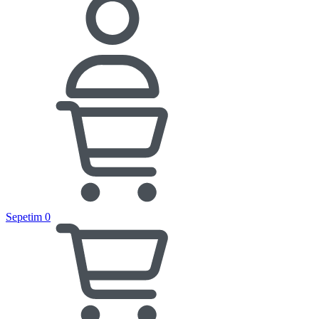
Sepetim
0