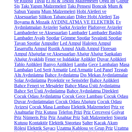
ve Rulosu
Tuval
El İşi & Tekstil Malzemeleri
Örgü İpi
Güpür
Şiş
Takı Yapım Malzemeleri
Takı Pensesi
Boncuk
Mum &
Sabun Yapımı
Mum Malzemeleri
Hobi Aletleri ve
Aksesuarları
Silikon Tabancaları
Diğer Hobi Aletleri
Taş
Boyama & Mozaik
AYDINLATMA VE ELEKTRİK
Ev
Aydınlatmaları
Avizeler
Sarkıt Avizeler
Plafonyer Avizeler
Lambaderler ve Aksesuarları
Lambader
Lambader Başlığı
Lambader Ayağı
Spotlar
Gömme Spotlar
Sıvaüstü Spotlar
Tavan Spotlar
Ampuller
Led Ampul
Halojen Ampul
Tasarruflu Ampul
Rustik Ampul
Akıllı Ampul
Floresan
Ampul
Abajurlar ve Aksesuarları
Abajur
Abajur Şapkaları
Abajur Ayaklığı
Fener ve Işıldaklar
Aplikler
Duvar Aplikleri
Tablo Aplikleri
Banyo Aplikleri
Lamba
Gece Lambaları
Masa
Lambaları
Led Şerit
Armatür
Led Armatür
Led Panel
Tezgah
Altı Aydınlatma
Bahçe Aydınlatma
Dış Mekan Aydınlatmalar
Solar Aydınlatma
Projektör ve Sensörler
Bahçe Aplikleri
Bahçe Feneri ve Meşaleler
Bahçe Masa Üstü Aydınlatma
Bahçe Set Üstü Aydınlatma
Bahçe Aydınlatma Direkleri
Çocuk Odası Aydınlatma
Çocuk Gece Lambası
Çocuk Odası
Duvar Aydınlatmaları
Çocuk Odası Abajuru
Çocuk Odası
Avizesi
Çocuk Masa Lambası
Elektrik Malzemeleri
Priz ve
Anahtarlar
Priz Kutusu
Telefon Prizi
Priz Çerçevesi
Golyat
Priz
Nümeris Priz
Priz
Anahtar Priz
Şalt Malzemeleri
Sigorta
Kutusu
Kontaktör
Elektrik Sigortası
Şalter
Kaçak Akım
Rölesi
Elektrik Sayacı
Uzatma Kablosu ve Grup Priz
Uzatma