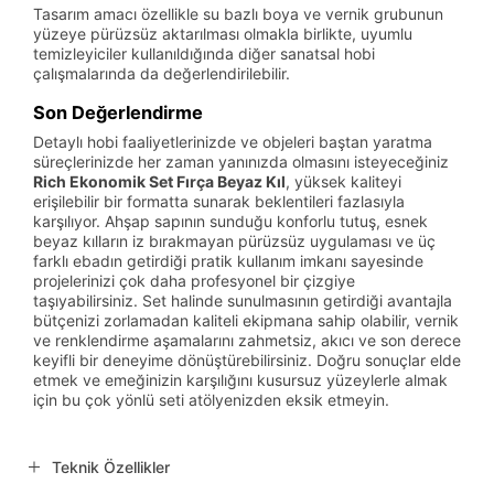
Tasarım amacı özellikle su bazlı boya ve vernik grubunun
yüzeye pürüzsüz aktarılması olmakla birlikte, uyumlu
temizleyiciler kullanıldığında diğer sanatsal hobi
çalışmalarında da değerlendirilebilir.
Son Değerlendirme
Detaylı hobi faaliyetlerinizde ve objeleri baştan yaratma
süreçlerinizde her zaman yanınızda olmasını isteyeceğiniz
Rich Ekonomik Set Fırça Beyaz Kıl
, yüksek kaliteyi
erişilebilir bir formatta sunarak beklentileri fazlasıyla
karşılıyor. Ahşap sapının sunduğu konforlu tutuş, esnek
beyaz kılların iz bırakmayan pürüzsüz uygulaması ve üç
farklı ebadın getirdiği pratik kullanım imkanı sayesinde
projelerinizi çok daha profesyonel bir çizgiye
taşıyabilirsiniz. Set halinde sunulmasının getirdiği avantajla
bütçenizi zorlamadan kaliteli ekipmana sahip olabilir, vernik
ve renklendirme aşamalarını zahmetsiz, akıcı ve son derece
keyifli bir deneyime dönüştürebilirsiniz. Doğru sonuçlar elde
etmek ve emeğinizin karşılığını kusursuz yüzeylerle almak
için bu çok yönlü seti atölyenizden eksik etmeyin.
Teknik Özellikler