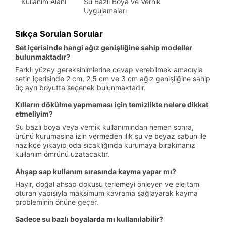
Kullanım Alanı
Su Bazlı Boya ve Vernik
Uygulamaları
Sıkça Sorulan Sorular
Set içerisinde hangi ağız genişliğine sahip modeller
bulunmaktadır?
Farklı yüzey gereksinimlerine cevap verebilmek amacıyla
setin içerisinde 2 cm, 2,5 cm ve 3 cm ağız genişliğine sahip
üç ayrı boyutta seçenek bulunmaktadır.
Kılların dökülme yapmaması için temizlikte nelere dikkat
etmeliyim?
Su bazlı boya veya vernik kullanımından hemen sonra,
ürünü kurumasına izin vermeden ılık su ve beyaz sabun ile
nazikçe yıkayıp oda sıcaklığında kurumaya bırakmanız
kullanım ömrünü uzatacaktır.
Ahşap sap kullanım sırasında kayma yapar mı?
Hayır, doğal ahşap dokusu terlemeyi önleyen ve ele tam
oturan yapısıyla maksimum kavrama sağlayarak kayma
probleminin önüne geçer.
Sadece su bazlı boyalarda mı kullanılabilir?