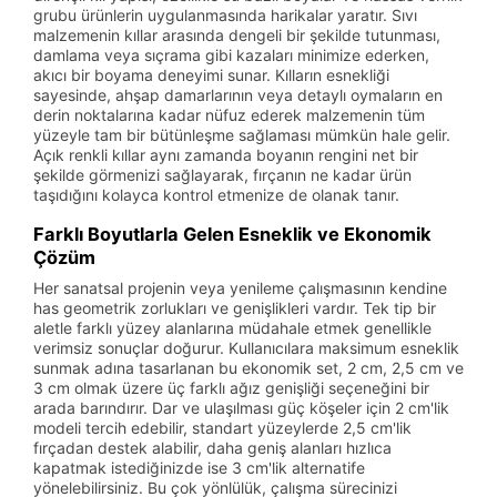
grubu ürünlerin uygulanmasında harikalar yaratır. Sıvı
malzemenin kıllar arasında dengeli bir şekilde tutunması,
damlama veya sıçrama gibi kazaları minimize ederken,
akıcı bir boyama deneyimi sunar. Kılların esnekliği
sayesinde, ahşap damarlarının veya detaylı oymaların en
derin noktalarına kadar nüfuz ederek malzemenin tüm
yüzeyle tam bir bütünleşme sağlaması mümkün hale gelir.
Açık renkli kıllar aynı zamanda boyanın rengini net bir
şekilde görmenizi sağlayarak, fırçanın ne kadar ürün
taşıdığını kolayca kontrol etmenize de olanak tanır.
Farklı Boyutlarla Gelen Esneklik ve Ekonomik
Çözüm
Her sanatsal projenin veya yenileme çalışmasının kendine
has geometrik zorlukları ve genişlikleri vardır. Tek tip bir
aletle farklı yüzey alanlarına müdahale etmek genellikle
verimsiz sonuçlar doğurur. Kullanıcılara maksimum esneklik
sunmak adına tasarlanan bu ekonomik set, 2 cm, 2,5 cm ve
3 cm olmak üzere üç farklı ağız genişliği seçeneğini bir
arada barındırır. Dar ve ulaşılması güç köşeler için 2 cm'lik
modeli tercih edebilir, standart yüzeylerde 2,5 cm'lik
fırçadan destek alabilir, daha geniş alanları hızlıca
kapatmak istediğinizde ise 3 cm'lik alternatife
yönelebilirsiniz. Bu çok yönlülük, çalışma sürecinizi