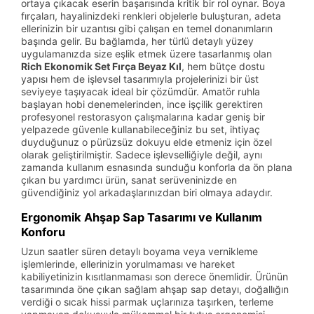
ortaya çıkacak eserin başarısında kritik bir rol oynar. Boya
fırçaları, hayalinizdeki renkleri objelerle buluşturan, adeta
ellerinizin bir uzantısı gibi çalışan en temel donanımların
başında gelir. Bu bağlamda, her türlü detaylı yüzey
uygulamanızda size eşlik etmek üzere tasarlanmış olan
Rich Ekonomik Set Fırça Beyaz Kıl
, hem bütçe dostu
yapısı hem de işlevsel tasarımıyla projelerinizi bir üst
seviyeye taşıyacak ideal bir çözümdür. Amatör ruhla
başlayan hobi denemelerinden, ince işçilik gerektiren
profesyonel restorasyon çalışmalarına kadar geniş bir
yelpazede güvenle kullanabileceğiniz bu set, ihtiyaç
duyduğunuz o pürüzsüz dokuyu elde etmeniz için özel
olarak geliştirilmiştir. Sadece işlevselliğiyle değil, aynı
zamanda kullanım esnasında sunduğu konforla da ön plana
çıkan bu yardımcı ürün, sanat serüveninizde en
güvendiğiniz yol arkadaşlarınızdan biri olmaya adaydır.
Ergonomik Ahşap Sap Tasarımı ve Kullanım
Konforu
Uzun saatler süren detaylı boyama veya vernikleme
işlemlerinde, ellerinizin yorulmaması ve hareket
kabiliyetinizin kısıtlanmaması son derece önemlidir. Ürünün
tasarımında öne çıkan sağlam ahşap sap detayı, doğallığın
verdiği o sıcak hissi parmak uçlarınıza taşırken, terleme