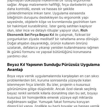
yapmayan dokusuyla mükemmel bir tutuş ergonomisi
sağlar. Ahşap malzemenin hafifliği, fırça darbelerini çok
daha kontrollü, esnek ve hassas bir şekilde
yönlendirmenize imkan tanır. Uygulama esnasında
bileğinizin duruşunu destekleyen bu ergonomik yapı
sayesinde, objelerin köşe ve kıvrımlarında gezinirken tam
bir hakimiyet kurabilirsiniz. İster geniş satıhları kaplıyor
olun, ister ince ve detaylı rötuşlar yapıyor olun,
Rich
Ekonomik Set Fırça Beyaz Kıl
ile çalışmak, fiziksel bir
yorgunluktan ziyade meditatif bir rahatlama anına dönüşür.
Doğal ahşabın dayanıklılığı, ürünün kullanım ömrünü
uzatarak, defalarca yıkanıp yeniden kullanılmasına rağmen
ilk günkü formunu ve yapısal bütünlüğünü korumasına
yardımcı olur.
Beyaz Kıl Yapısının Sunduğu Pürüzsüz Uygulama
Avantajı
Boya veya vernik uygulamalarında karşılaşılan en can sıkıcı
problemlerden biri, kuruma sonrasında yüzeyde kalan
istenmeyen fırça izleridir. Bu izler, projenin o kusursuz
görünümüne gölge düşürebilir. Ancak özel olarak seçilmiş
beyaz renkli sentetik kıllarla donatılmış olan bu set, boyayı
kusursuz bir homojenlikle emerek yüzeye eşit miktarda
dağıtılmasını sağlar. Yumuşak fakat formunu koruyan
dirençli kıl yapısı, özellikle su bazlı boyalar ve hassas vernik