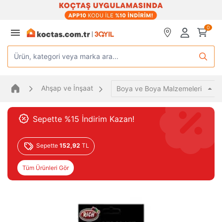
0
Ürün, kategori veya marka ara...
Ahşap ve İnşaat
Boya ve Boya Malzemeleri
Sepette %15 İndirim Kazan!
Sepette
152,92
TL
Tüm Ürünleri Gör