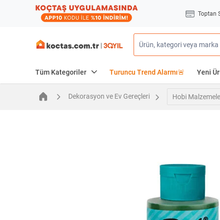
Toptan 
Tüm Kategoriler
Turuncu Trend Alarmı🚨
Yeni Ür
Dekorasyon ve Ev Gereçleri
Hobi Malzemele