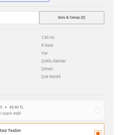
Soru & Cevap (0)
130
ml
8
Saat
Var
Çoklu Alanlar
Çimen
Çok Renkli
at
●
49,90 TL
i uygun değil
siz Teslim