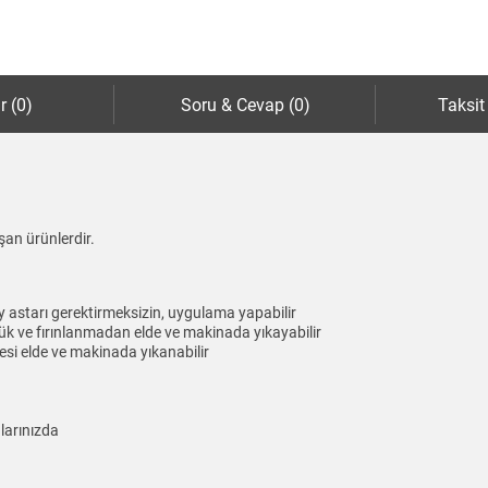
r (0)
Soru & Cevap (0)
Taksit
şan ürünlerdir.
y astarı gerektirmeksizin, uygulama yapabilir
k ve fırınlanmadan elde ve makinada yıkayabilir
i elde ve makinada yıkanabilir
alarınızda