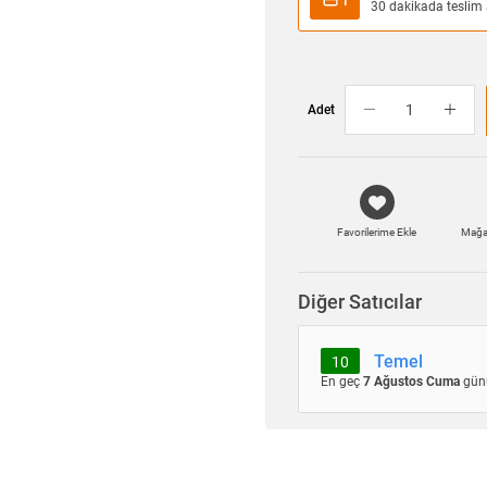
30 dakikada teslim a
Adet
Favorilerime Ekle
Mağa
Diğer Satıcılar
Temel
10
En geç
7 Ağustos Cuma
gün