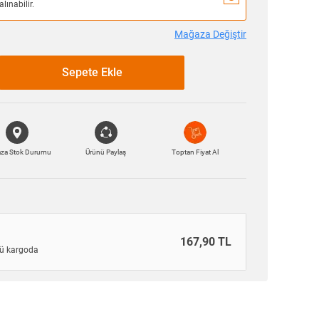
lınabilir.
Mağaza Değiştir
Sepete Ekle
za Stok Durumu
Ürünü Paylaş
Toptan Fiyat Al
167,90 TL
ü kargoda