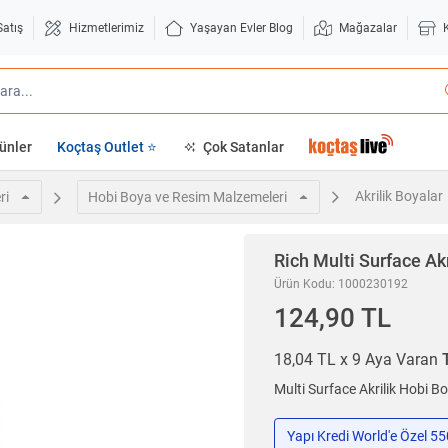
Satış
Hizmetlerimiz
Yaşayan Evler Blog
Mağazalar
ünler
Koçtaş Outlet ⭐
Çok Satanlar
Akrilik Boyalar
ri
Hobi Boya ve Resim Malzemeleri
Rich
Multi Surface Ak
Ürün Kodu: 1000230192
124,90 TL
18,04 TL x 9 Aya Varan
Multi Surface Akrilik Hobi Bo
Yapı Kredi World'e Özel 5