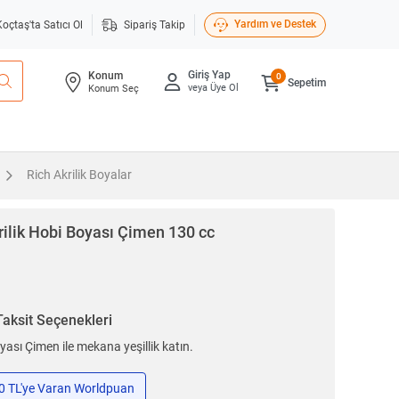
Yardım ve Destek
Koçtaş'ta Satıcı Ol
Sipariş Takip
Giriş Yap
Konum
0
Sepetim
veya Üye Ol
Konum Seç
Rich Akrilik Boyalar
rilik Hobi Boyası Çimen 130 cc
Taksit Seçenekleri
yası Çimen ile mekana yeşillik katın.
50 TL'ye Varan Worldpuan