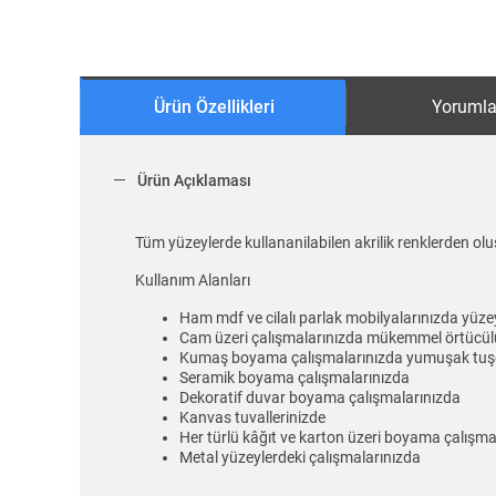
Ürün Özellikleri
Yorumla
Ürün Açıklaması
Tüm yüzeylerde kullananilabilen akrilik renklerden olu
Kullanım Alanları
Ham mdf ve cilalı parlak mobilyalarınızda yüze
Cam üzeri çalışmalarınızda mükemmel örtücülü
Kumaş boyama çalışmalarınızda yumuşak tuşes
Seramik boyama çalışmalarınızda
Dekoratif duvar boyama çalışmalarınızda
Kanvas tuvallerinizde
Her türlü kâğıt ve karton üzeri boyama çalışm
Metal yüzeylerdeki çalışmalarınızda