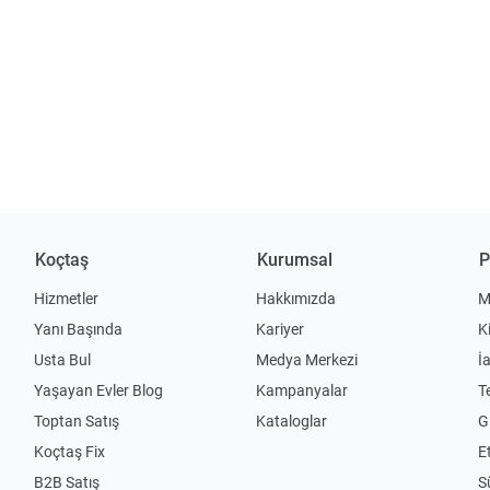
Koçtaş
Kurumsal
P
Hizmetler
Hakkımızda
M
Yanı Başında
Kariyer
K
Usta Bul
Medya Merkezi
İ
Yaşayan Evler Blog
Kampanyalar
T
Toptan Satış
Kataloglar
Gi
Koçtaş Fix
Et
B2B Satış
S