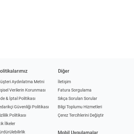
olitikalarımız
Diğer
üşteri Aydınlatma Metni
İletişim
işisel Verilerin Korunması
Fatura Sorgulama
ade & İptal Politikası
Sıkça Sorulan Sorular
edarikçi Güvenliği Politikası
Bilgi Toplumu Hizmetleri
zlilik Politikası
Çerez Tercihlerini Değiştir
ik İlkeler
ürdürülebilirlik
Mobil Uygulamalar