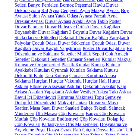
Setleri
Banyo Perdeleri
Bornoz
Peştemal
Havlu
Duvar
Dekorasyonu
Raf
Ayna
Çerçeveli Ayna
Makyaj Aynası
Boy
Aynası
Salon Aynası
Yatak Odası Aynası
Parçalı Ayna
Dresuar Aynası
Duvar Aynası
Ayaklı Ayna
Tablo
Poster
Duvar Panoları
Duvar Halısı ve Örtüsü
Duvar Kağıtları
Boyanabilir Duvar Kağıtları
3 Boyutlu Duvar Kağıtları
Duvar
Stickerları ve Etiketleri
Dekoratif Duvar Kağıtları
Yapışkanlı
Folyolar
Çocuk Odası Duvar Stickerları
Çocuk Odası Duvar
Kağıtları
Duvar Kağıdı Yapıştırıcısı
Poster Duvar Kağıtları
Ev
Düzenleme ve Saklama
Sepetler
Mutfak Sepeti
Çok Amaçlı
Sepetler
Dekoratif Sepetler
Çamaşır Sepetleri
Kutular
Makyaj
Kutusu ve Organizerleri
Plastik Kutular
Kumaş Kutular
Ayakkabı Kutuları
Oyuncak Kutuları
Saklama Kutusu
Dekoratif Kutu
Takı Kutusu
Çamaşır Kurutma Askısı
Saklama Hurçları
Hurçlar
Vakumlu Hurçlar
Halı Hurcu
Askılar
Elbise ve Aksesuar Askıları
Dekoratif Askılar
Kapı
Arkası Askıları
Yapışkanlı Askılar
Vestiyer Askısı
Takı Askısı
Bavul İçi Düzenleyici
Kurutma Makinesi Topu
Şemsiye
Dolap İçi Düzenleyici
Makyaj Çantası
Duvar ve Masa
Saatleri
Masa Saati
Duvar Saatleri
Bahçe Tekstili
Salıncak
Minderleri
Ütü Masası
Çöp Kovaları
Banyo Çöp Kovaları
Mutfak Çöp Kovaları
Endüstriyel Çöp Kovaları
Dolap İçi
Çöp Kovaları
Kırtasiye ve Ofis Malzemeleri
Dosyalama ve
Arşivleme
Poşet Dosya
Evrak Rafı
Çıtçıtlı Dosya
Klasör
Telli