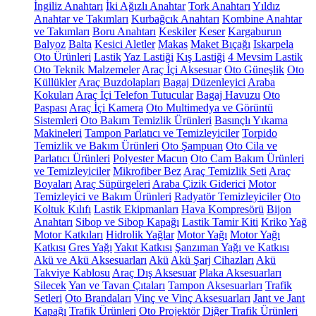
İngiliz Anahtarı
İki Ağızlı Anahtar
Tork Anahtarı
Yıldız
Anahtar ve Takımları
Kurbağcık Anahtarı
Kombine Anahtar
ve Takımları
Boru Anahtarı
Keskiler
Keser
Kargaburun
Balyoz
Balta
Kesici Aletler
Makas
Maket Bıçağı
Iskarpela
Oto Ürünleri
Lastik
Yaz Lastiği
Kış Lastiği
4 Mevsim Lastik
Oto Teknik Malzemeler
Araç İçi Aksesuar
Oto Güneşlik
Oto
Küllükler
Araç Buzdolapları
Bagaj Düzenleyici
Araba
Kokuları
Araç İçi Telefon Tutucular
Bagaj Havuzu
Oto
Paspası
Araç İçi Kamera
Oto Multimedya ve Görüntü
Sistemleri
Oto Bakım Temizlik Ürünleri
Basınçlı Yıkama
Makineleri
Tampon Parlatıcı ve Temizleyiciler
Torpido
Temizlik ve Bakım Ürünleri
Oto Şampuan
Oto Cila ve
Parlatıcı Ürünleri
Polyester Macun
Oto Cam Bakım Ürünleri
ve Temizleyiciler
Mikrofiber Bez
Araç Temizlik Seti
Araç
Boyaları
Araç Süpürgeleri
Araba Çizik Giderici
Motor
Temizleyici ve Bakım Ürünleri
Radyatör Temizleyiciler
Oto
Koltuk Kılıfı
Lastik Ekipmanları
Hava Kompresörü
Bijon
Anahtarı
Sibop ve Sibop Kapağı
Lastik Tamir Kiti
Kriko
Yağ
Motor Katkıları
Hidrolik Yağlar
Motor Yağı
Motor Yağı
Katkısı
Gres Yağı
Yakıt Katkısı
Şanzıman Yağı ve Katkısı
Akü ve Akü Aksesuarları
Akü
Akü Şarj Cihazları
Akü
Takviye Kablosu
Araç Dış Aksesuar
Plaka Aksesuarları
Silecek
Yan ve Tavan Çıtaları
Tampon Aksesuarları
Trafik
Setleri
Oto Brandaları
Vinç ve Vinç Aksesuarları
Jant ve Jant
Kapağı
Trafik Ürünleri
Oto Projektör
Diğer Trafik Ürünleri