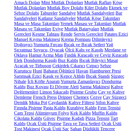
Amaçlı Dolap
Mini Mutfak Dolapları
Mutfak Rafları
Köşe
Mutfak Dolapları
Mutfak Boy Dolabı
Kiler Dolabı
Ekmek ve
Sebze Dolabı
Tabureler
Sandalye
Mutfak Sandalyeleri
Bar
Sandalyeleri
Katlanır Sandalyeler
Mutfak Köşe Takımları
Masa ve Masa Takımları
Yemek Masası ve Takımları
Mutfak
Masası ve Takımları
Eviye
Mutfak Bataryaları
Mutfak
Gereçleri
Kesme Tahtası
Rende
Servis Gereçleri
Patates Ezici
Manuel Kıyma Makinesi
Krema Pompası
Dilimleyici
Doğrayıcı
Yumurta Fırçası
Bıçak ve Bıçak Setleri
Yağ
Sıçratmaz
Soyucu, Oyacak
Ölçü Kabı ve Kaşığı
Merdane ve
Oklava
Hamur Açma Matı
Fındık Kıracağı ve Ceviz Kıracağı
Elek
Dondurma Kaşığı
Buz Kalıbı
Bıçak Bileyici Masat
Açacak ve Tirbuşon
Çekirdek Çıkarıcı
Çırpıcı
Sebze
Kurutucu
Huni
Baharat Öğütücü
Havan
Hamburger Presi
Sarımsak Ezici
Kaşık ve Kepçe Altlığı
Bıçak Standı
Süzgeç
Nihale
İçli Köfte Aparatı
Yumurta Zamanlayıcı
Dondurma
Kalıbı
Buz Kovası
Et Dövme Aleti
Sarma Makinesi
Kahve
Değirmenleri
Limon Sıkacağı
Pişirme Grubu
Çay ve Kahve
Demleme
French Press
Dripper
Chemex
Cezve
Çay Süzgeci
Demlik
Moka Pot
Çaydanlık
Kahve Filtresi
Sifon Kahve
Fırında Pişirme
Pasta Kalıbı
Kurabiye Kalıbı
Fırın Tepsisi
Cam Tepsi
Alüminyum Folyo
Kek Kalıbı
Muffin Kalıbı
Çikolata Kalıbı
Güveç
Pişirme Kağıdı
Pizza Tepsisi
Tart
Kalıbı
Ocak Üstü Pişirme
Tava ve Tava Setleri
Ocak Üstü
Tost Makinesi
Ocak Üstü Sac
Sahan
Düdüklü Tencere