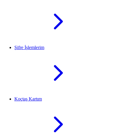
Şifre İşlemlerim
Koçtaş Kartım