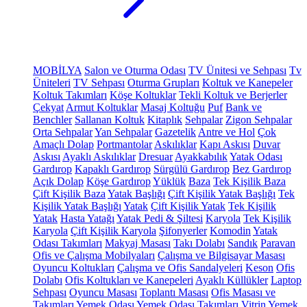
MOBİLYA
Salon ve Oturma Odası
TV Ünitesi ve Sehpası
Tv
Üniteleri
TV Sehpası
Oturma Grupları
Koltuk ve Kanepeler
Koltuk Takımları
Köşe Koltuklar
Tekli Koltuk ve Berjerler
Çekyat
Armut Koltuklar
Masaj Koltuğu
Puf
Bank ve
Benchler
Sallanan Koltuk
Kitaplık
Sehpalar
Zigon Sehpalar
Orta Sehpalar
Yan Sehpalar
Gazetelik
Antre ve Hol
Çok
Amaçlı Dolap
Portmantolar
Askılıklar
Kapı Askısı
Duvar
Askısı
Ayaklı Askılıklar
Dresuar
Ayakkabılık
Yatak Odası
Gardırop
Kapaklı Gardırop
Sürgülü Gardırop
Bez Gardırop
Açık Dolap
Köşe Gardırop
Yüklük
Baza
Tek Kişilik Baza
Çift Kişilik Baza
Yatak Başlığı
Çift Kişilik Yatak Başlığı
Tek
Kişilik Yatak Başlığı
Yatak
Çift Kişilik Yatak
Tek Kişilik
Yatak
Hasta Yatağı
Yatak Pedi & Şiltesi
Karyola
Tek Kişilik
Karyola
Çift Kişilik Karyola
Şifonyerler
Komodin
Yatak
Odası Takımları
Makyaj Masası
Takı Dolabı
Sandık
Paravan
Ofis ve Çalışma Mobilyaları
Çalışma ve Bilgisayar Masası
Oyuncu Koltukları
Çalışma ve Ofis Sandalyeleri
Keson
Ofis
Dolabı
Ofis Koltukları ve Kanepeleri
Ayaklı Küllükler
Laptop
Sehpası
Oyuncu Masası
Toplantı Masası
Ofis Masası ve
Takımları
Yemek Odası
Yemek Odası Takımları
Vitrin
Yemek