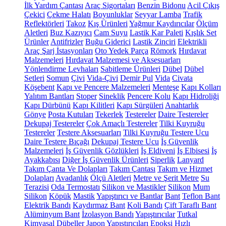
İlk Yardım Çantası
Araç Sigortaları
Benzin Bidonu
Acil Çıkış
Çekici
Çekme Halatı
Boyunluklar
Seyyar Lamba
Trafik
Reflektörleri
Takoz
Kış Ürünleri
Yağmur Kaydırıcılar
Ölçüm
Aletleri
Buz Kazıyıcı
Cam Suyu
Lastik Kar Paleti
Kışlık Set
Ürünler
Antifrizler
Buğu Giderici
Lastik Zinciri
Elektrikli
Araç Şarj İstasyonları
Oto Yedek Parça
Römork
Hırdavat
Malzemeleri
Hırdavat Malzemesi ve Aksesuarları
Yönlendirme Levhaları
Sabitleme Ürünleri
Dübel
Dübel
Setleri
Somun
Çivi
Vida-Çivi
Demir Pul
Vida
Civata
Köşebent
Kapı ve Pencere Malzemeleri
Menteşe
Kapı Kolları
Yalıtım Bantları
Stoper
Sineklik
Pencere Kolu
Kapı Hidroliği
Kapı Dürbünü
Kapı Kilitleri
Kapı Sürgüleri
Anahtarlık
Gönye
Posta Kutuları
Tekerlek
Testereler
Daire Testereler
Dekupaj Testereler
Çok Amaçlı Testereler
Tilki Kuyruğu
Testereler
Testere Aksesuarları
Tilki Kuyruğu Testere Ucu
Daire Testere Bıçağı
Dekupaj Testere Ucu
İş Güvenlik
Malzemeleri
İş Güvenlik Gözlükleri
İş Eldiveni
İş Elbisesi
İş
Ayakkabısı
Diğer İş Güvenlik Ürünleri
Siperlik
Lanyard
Takım Çanta Ve Dolapları
Takım Çantası
Takım ve Hizmet
Dolapları
Avadanlık
Ölçü Aletleri
Metre ve Şerit Metre
Su
Terazisi
Oda Termostatı
Silikon ve Mastikler
Silikon
Mum
Silikon
Köpük
Mastik
Yapıştırıcı ve Bantlar
Bant
Teflon Bant
Elektrik Bandı
Kaydırmaz Bant
Koli Bandı
Çift Taraflı Bant
Alüminyum Bant
İzolasyon Bandı
Yapıştırıcılar
Tutkal
Kimyasal Dübeller
Japon Yapıştırıcıları
Epoksi
Hızlı