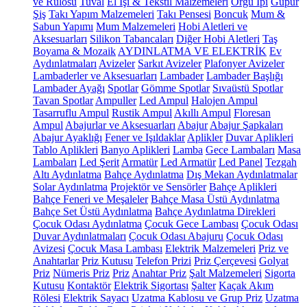
ve Rulosu
Tuval
El İşi & Tekstil Malzemeleri
Örgü İpi
Güpür
Şiş
Takı Yapım Malzemeleri
Takı Pensesi
Boncuk
Mum &
Sabun Yapımı
Mum Malzemeleri
Hobi Aletleri ve
Aksesuarları
Silikon Tabancaları
Diğer Hobi Aletleri
Taş
Boyama & Mozaik
AYDINLATMA VE ELEKTRİK
Ev
Aydınlatmaları
Avizeler
Sarkıt Avizeler
Plafonyer Avizeler
Lambaderler ve Aksesuarları
Lambader
Lambader Başlığı
Lambader Ayağı
Spotlar
Gömme Spotlar
Sıvaüstü Spotlar
Tavan Spotlar
Ampuller
Led Ampul
Halojen Ampul
Tasarruflu Ampul
Rustik Ampul
Akıllı Ampul
Floresan
Ampul
Abajurlar ve Aksesuarları
Abajur
Abajur Şapkaları
Abajur Ayaklığı
Fener ve Işıldaklar
Aplikler
Duvar Aplikleri
Tablo Aplikleri
Banyo Aplikleri
Lamba
Gece Lambaları
Masa
Lambaları
Led Şerit
Armatür
Led Armatür
Led Panel
Tezgah
Altı Aydınlatma
Bahçe Aydınlatma
Dış Mekan Aydınlatmalar
Solar Aydınlatma
Projektör ve Sensörler
Bahçe Aplikleri
Bahçe Feneri ve Meşaleler
Bahçe Masa Üstü Aydınlatma
Bahçe Set Üstü Aydınlatma
Bahçe Aydınlatma Direkleri
Çocuk Odası Aydınlatma
Çocuk Gece Lambası
Çocuk Odası
Duvar Aydınlatmaları
Çocuk Odası Abajuru
Çocuk Odası
Avizesi
Çocuk Masa Lambası
Elektrik Malzemeleri
Priz ve
Anahtarlar
Priz Kutusu
Telefon Prizi
Priz Çerçevesi
Golyat
Priz
Nümeris Priz
Priz
Anahtar Priz
Şalt Malzemeleri
Sigorta
Kutusu
Kontaktör
Elektrik Sigortası
Şalter
Kaçak Akım
Rölesi
Elektrik Sayacı
Uzatma Kablosu ve Grup Priz
Uzatma