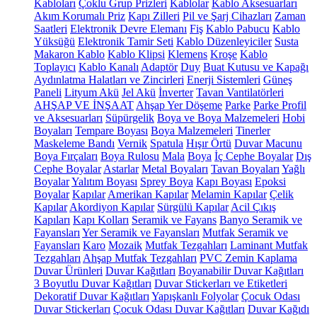
Kabloları
Çoklu Grup Prizleri
Kablolar
Kablo Aksesuarları
Akım Korumalı Priz
Kapı Zilleri
Pil ve Şarj Cihazları
Zaman
Saatleri
Elektronik Devre Elemanı
Fiş
Kablo Pabucu
Kablo
Yüksüğü
Elektronik Tamir Seti
Kablo Düzenleyiciler
Susta
Makaron Kablo
Kablo Klipsi
Klemens
Kroşe
Kablo
Toplayıcı
Kablo Kanalı
Adaptör
Duy
Buat Kutusu ve Kapağı
Aydınlatma Halatları ve Zincirleri
Enerji Sistemleri
Güneş
Paneli
Lityum Akü
Jel Akü
İnverter
Tavan Vantilatörleri
AHŞAP VE İNŞAAT
Ahşap Yer Döşeme
Parke
Parke Profil
ve Aksesuarları
Süpürgelik
Boya ve Boya Malzemeleri
Hobi
Boyaları
Tempare Boyası
Boya Malzemeleri
Tinerler
Maskeleme Bandı
Vernik
Spatula
Hışır Örtü
Duvar Macunu
Boya Fırçaları
Boya Rulosu
Mala
Boya
İç Cephe Boyalar
Dış
Cephe Boyalar
Astarlar
Metal Boyaları
Tavan Boyaları
Yağlı
Boyalar
Yalıtım Boyası
Sprey Boya
Kapı Boyası
Epoksi
Boyalar
Kapılar
Amerikan Kapılar
Melamin Kapılar
Çelik
Kapılar
Akordiyon Kapılar
Sürgülü Kapılar
Acil Çıkış
Kapıları
Kapı Kolları
Seramik ve Fayans
Banyo Seramik ve
Fayansları
Yer Seramik ve Fayansları
Mutfak Seramik ve
Fayansları
Karo
Mozaik
Mutfak Tezgahları
Laminant Mutfak
Tezgahları
Ahşap Mutfak Tezgahları
PVC Zemin Kaplama
Duvar Ürünleri
Duvar Kağıtları
Boyanabilir Duvar Kağıtları
3 Boyutlu Duvar Kağıtları
Duvar Stickerları ve Etiketleri
Dekoratif Duvar Kağıtları
Yapışkanlı Folyolar
Çocuk Odası
Duvar Stickerları
Çocuk Odası Duvar Kağıtları
Duvar Kağıdı