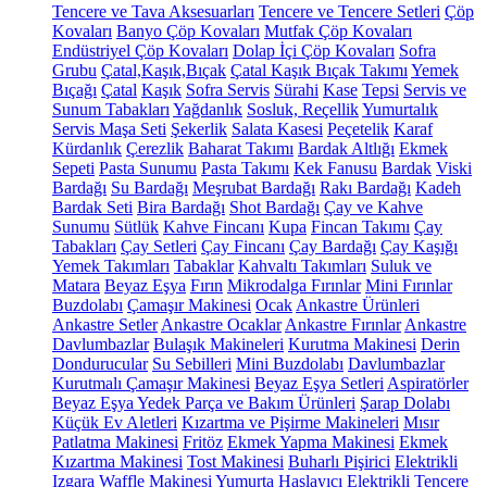
Tencere ve Tava Aksesuarları
Tencere ve Tencere Setleri
Çöp
Kovaları
Banyo Çöp Kovaları
Mutfak Çöp Kovaları
Endüstriyel Çöp Kovaları
Dolap İçi Çöp Kovaları
Sofra
Grubu
Çatal,Kaşık,Bıçak
Çatal Kaşık Bıçak Takımı
Yemek
Bıçağı
Çatal
Kaşık
Sofra Servis
Sürahi
Kase
Tepsi
Servis ve
Sunum Tabakları
Yağdanlık
Sosluk, Reçellik
Yumurtalık
Servis Maşa Seti
Şekerlik
Salata Kasesi
Peçetelik
Karaf
Kürdanlık
Çerezlik
Baharat Takımı
Bardak Altlığı
Ekmek
Sepeti
Pasta Sunumu
Pasta Takımı
Kek Fanusu
Bardak
Viski
Bardağı
Su Bardağı
Meşrubat Bardağı
Rakı Bardağı
Kadeh
Bardak Seti
Bira Bardağı
Shot Bardağı
Çay ve Kahve
Sunumu
Sütlük
Kahve Fincanı
Kupa
Fincan Takımı
Çay
Tabakları
Çay Setleri
Çay Fincanı
Çay Bardağı
Çay Kaşığı
Yemek Takımları
Tabaklar
Kahvaltı Takımları
Suluk ve
Matara
Beyaz Eşya
Fırın
Mikrodalga Fırınlar
Mini Fırınlar
Buzdolabı
Çamaşır Makinesi
Ocak
Ankastre Ürünleri
Ankastre Setler
Ankastre Ocaklar
Ankastre Fırınlar
Ankastre
Davlumbazlar
Bulaşık Makineleri
Kurutma Makinesi
Derin
Dondurucular
Su Sebilleri
Mini Buzdolabı
Davlumbazlar
Kurutmalı Çamaşır Makinesi
Beyaz Eşya Setleri
Aspiratörler
Beyaz Eşya Yedek Parça ve Bakım Ürünleri
Şarap Dolabı
Küçük Ev Aletleri
Kızartma ve Pişirme Makineleri
Mısır
Patlatma Makinesi
Fritöz
Ekmek Yapma Makinesi
Ekmek
Kızartma Makinesi
Tost Makinesi
Buharlı Pişirici
Elektrikli
Izgara
Waffle Makinesi
Yumurta Haşlayıcı
Elektrikli Tencere