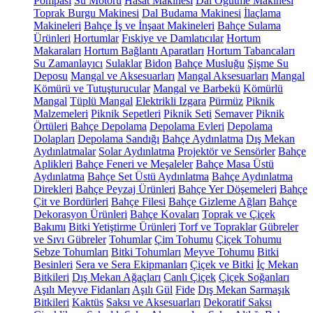
Pompası
Su Motoru
Hasat Makinesi
Dal Öğütme Makinesi
Toprak Burgu Makinesi
Dal Budama Makinesi
İlaçlama
Makineleri
Bahçe İş ve İnşaat Makineleri
Bahçe Sulama
Ürünleri
Hortumlar
Fıskiye ve Damlatıcılar
Hortum
Makaraları
Hortum Bağlantı Aparatları
Hortum Tabancaları
Su Zamanlayıcı
Sulaklar
Bidon
Bahçe Musluğu
Şişme Su
Deposu
Mangal ve Aksesuarları
Mangal Aksesuarları
Mangal
Kömürü ve Tutuşturucular
Mangal ve Barbekü
Kömürlü
Mangal
Tüplü Mangal
Elektrikli Izgara
Pürmüz
Piknik
Malzemeleri
Piknik Sepetleri
Piknik Seti
Semaver
Piknik
Örtüleri
Bahçe Depolama
Depolama Evleri
Depolama
Dolapları
Depolama Sandığı
Bahçe Aydınlatma
Dış Mekan
Aydınlatmalar
Solar Aydınlatma
Projektör ve Sensörler
Bahçe
Aplikleri
Bahçe Feneri ve Meşaleler
Bahçe Masa Üstü
Aydınlatma
Bahçe Set Üstü Aydınlatma
Bahçe Aydınlatma
Direkleri
Bahçe Peyzaj Ürünleri
Bahçe Yer Döşemeleri
Bahçe
Çit ve Bordürleri
Bahçe Filesi
Bahçe Gizleme Ağları
Bahçe
Dekorasyon Ürünleri
Bahçe Kovaları
Toprak ve Çiçek
Bakımı
Bitki Yetiştirme Ürünleri
Torf ve Topraklar
Gübreler
ve Sıvı Gübreler
Tohumlar
Çim Tohumu
Çiçek Tohumu
Sebze Tohumları
Bitki Tohumları
Meyve Tohumu
Bitki
Besinleri
Sera ve Sera Ekipmanları
Çiçek ve Bitki
İç Mekan
Bitkileri
Dış Mekan Ağaçları
Canlı Çiçek
Çiçek Soğanları
Aşılı Meyve Fidanları
Aşılı Gül
Fide
Dış Mekan Sarmaşık
Bitkileri
Kaktüs
Saksı ve Aksesuarları
Dekoratif Saksı