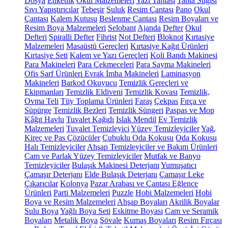
Dosya
Etiketlik
Okul Malzemeleri
Yazı Tahtası
Tahta Silgisi
Sıvı Yapıştırıcılar
Tebeşir
Suluk
Resim Çantası
Pano
Okul
Çantası
Kalem Kutusu
Beslenme Çantası
Resim Boyaları ve
Resim Boya Malzemeleri
Selobant
Ajanda
Defter
Okul
Defteri
Spiralli Defter
Fihrist
Not Defteri
Bloknot
Kırtasiye
Malzemeleri
Masaüstü Gereçleri
Kırtasiye Kağıt Ürünleri
Kırtasiye Seti
Kalem ve Yazı Gereçleri
Koli Bandı Makinesi
Para Makineleri
Para Çekmeceleri
Para Sayma Makineleri
Ofis Sarf Ürünleri
Evrak İmha Makineleri
Laminasyon
Makineleri
Barkod Okuyucu
Temizlik Gereçleri ve
Ekipmanları
Temizlik Eldiveni
Temizlik Kovası
Temizlik,
Ovma Teli
Tüy Toplama Ürünleri
Faraş
Çekpas
Fırça ve
Süpürge
Temizlik Bezleri
Temizlik Süngeri
Paspas ve Mop
Kâğıt Havlu
Tuvalet Kağıdı
Islak Mendil
Ev Temizlik
Malzemeleri
Tuvalet Temizleyici
Yüzey Temizleyiciler
Yağ,
Kireç ve Pas Çözücüler
Çubuklu Oda Kokusu
Oda Kokusu
Halı Temizleyiciler
Ahşap Temizleyiciler ve Bakım Ürünleri
Cam ve Parlak Yüzey Temizleyiciler
Mutfak ve Banyo
Temizleyiciler
Bulaşık Makinesi Deterjanı
Yumuşatıcı
Çamaşır Deterjanı
Elde Bulaşık Deterjanı
Çamaşır Leke
Çıkarıcılar
Kolonya
Pazar Arabası ve Çantası
Eğlence
Ürünleri
Parti Malzemeleri
Puzzle
Hobi Malzemeleri
Hobi
Boya ve Resim Malzemeleri
Ahşap Boyaları
Akrilik Boyalar
Sulu Boya
Yağlı Boya Seti
Eskitme Boyası
Cam ve Seramik
Boyaları
Metalik Boya
Şövale
Kumaş Boyaları
Resim Fırçası