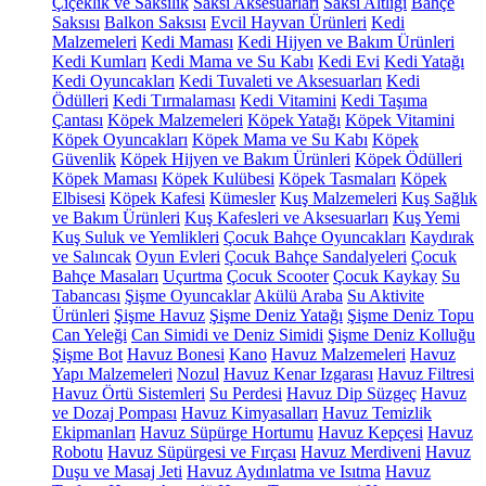
Çiçeklik ve Saksılık
Saksı Aksesuarları
Saksı Altlığı
Bahçe
Saksısı
Balkon Saksısı
Evcil Hayvan Ürünleri
Kedi
Malzemeleri
Kedi Maması
Kedi Hijyen ve Bakım Ürünleri
Kedi Kumları
Kedi Mama ve Su Kabı
Kedi Evi
Kedi Yatağı
Kedi Oyuncakları
Kedi Tuvaleti ve Aksesuarları
Kedi
Ödülleri
Kedi Tırmalaması
Kedi Vitamini
Kedi Taşıma
Çantası
Köpek Malzemeleri
Köpek Yatağı
Köpek Vitamini
Köpek Oyuncakları
Köpek Mama ve Su Kabı
Köpek
Güvenlik
Köpek Hijyen ve Bakım Ürünleri
Köpek Ödülleri
Köpek Maması
Köpek Kulübesi
Köpek Tasmaları
Köpek
Elbisesi
Köpek Kafesi
Kümesler
Kuş Malzemeleri
Kuş Sağlık
ve Bakım Ürünleri
Kuş Kafesleri ve Aksesuarları
Kuş Yemi
Kuş Suluk ve Yemlikleri
Çocuk Bahçe Oyuncakları
Kaydırak
ve Salıncak
Oyun Evleri
Çocuk Bahçe Sandalyeleri
Çocuk
Bahçe Masaları
Uçurtma
Çocuk Scooter
Çocuk Kaykay
Su
Tabancası
Şişme Oyuncaklar
Akülü Araba
Su Aktivite
Ürünleri
Şişme Havuz
Şişme Deniz Yatağı
Şişme Deniz Topu
Can Yeleği
Can Simidi ve Deniz Simidi
Şişme Deniz Kolluğu
Şişme Bot
Havuz Bonesi
Kano
Havuz Malzemeleri
Havuz
Yapı Malzemeleri
Nozul
Havuz Kenar Izgarası
Havuz Filtresi
Havuz Örtü Sistemleri
Su Perdesi
Havuz Dip Süzgeç
Havuz
ve Dozaj Pompası
Havuz Kimyasalları
Havuz Temizlik
Ekipmanları
Havuz Süpürge Hortumu
Havuz Kepçesi
Havuz
Robotu
Havuz Süpürgesi ve Fırçası
Havuz Merdiveni
Havuz
Duşu ve Masaj Jeti
Havuz Aydınlatma ve Isıtma
Havuz