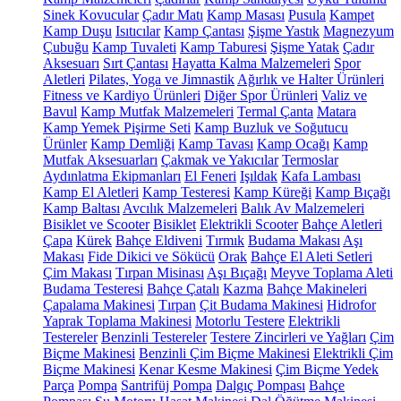
Sinek Kovucular
Çadır Matı
Kamp Masası
Pusula
Kampet
Kamp Duşu
Isıtıcılar
Kamp Çantası
Şişme Yastık
Magnezyum
Çubuğu
Kamp Tuvaleti
Kamp Taburesi
Şişme Yatak
Çadır
Aksesuarı
Sırt Çantası
Hayatta Kalma Malzemeleri
Spor
Aletleri
Pilates, Yoga ve Jimnastik
Ağırlık ve Halter Ürünleri
Fitness ve Kardiyo Ürünleri
Diğer Spor Ürünleri
Valiz ve
Bavul
Kamp Mutfak Malzemeleri
Termal Çanta
Matara
Kamp Yemek Pişirme Seti
Kamp Buzluk ve Soğutucu
Ürünler
Kamp Demliği
Kamp Tavası
Kamp Ocağı
Kamp
Mutfak Aksesuarları
Çakmak ve Yakıcılar
Termoslar
Aydınlatma Ekipmanları
El Feneri
Işıldak
Kafa Lambası
Kamp El Aletleri
Kamp Testeresi
Kamp Küreği
Kamp Bıçağı
Kamp Baltası
Avcılık Malzemeleri
Balık Av Malzemeleri
Bisiklet ve Scooter
Bisiklet
Elektrikli Scooter
Bahçe Aletleri
Çapa
Kürek
Bahçe Eldiveni
Tırmık
Budama Makası
Aşı
Makası
Fide Dikici ve Sökücü
Orak
Bahçe El Aleti Setleri
Çim Makası
Tırpan Misinası
Aşı Bıçağı
Meyve Toplama Aleti
Budama Testeresi
Bahçe Çatalı
Kazma
Bahçe Makineleri
Çapalama Makinesi
Tırpan
Çit Budama Makinesi
Hidrofor
Yaprak Toplama Makinesi
Motorlu Testere
Elektrikli
Testereler
Benzinli Testereler
Testere Zincirleri ve Yağları
Çim
Biçme Makinesi
Benzinli Çim Biçme Makinesi
Elektrikli Çim
Biçme Makinesi
Kenar Kesme Makinesi
Çim Biçme Yedek
Parça
Pompa
Santrifüj Pompa
Dalgıç Pompası
Bahçe