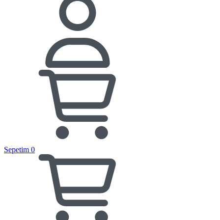
Sepetim
0