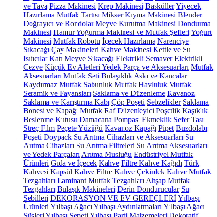
ve Tava
Pizza Makinesi
Krep Makinesi
Basküller
Yiyecek
Hazırlama
Mutfak Tartısı
Mikser
Kıyma Makinesi
Blender
Doğrayıcı ve Rondolar
Meyve Kurutma Makinesi
Dondurma
Makinesi
Hamur Yoğurma Makinesi ve Mutfak Şefleri
Yoğurt
Makinesi
Mutfak Robotu
İçecek Hazırlama
Narenciye
Sıkacağı
Çay Makineleri
Kahve Makinesi
Kettle ve Su
Isıtıcılar
Katı Meyve Sıkacağı
Elektrikli Semaver
Elektrikli
Cezve
Küçük Ev Aletleri Yedek Parça ve Aksesuarları
Mutfak
Aksesuarları
Mutfak Seti
Bulaşıklık
Askı ve Kancalar
Kaydırmaz
Mutfak Sabunluk
Mutfak Havluluk
Mutfak
Seramik ve Fayansları
Saklama ve Düzenleme
Kavanoz
Saklama ve Karıştırma Kabı
Çöp Poşeti
Sebzelikler
Saklama
Bonesi ve Kapağı
Mutfak Raf Düzenleyici
Poşetlik
Kaşıklık
Beslenme Kutusu
Damacana Pompası
Ekmeklik
Sefer Tası
Streç Film
Peçete Yüzüğü
Kavanoz Kapağı
Pipet
Buzdolabı
Poşeti
Doypack
Su Arıtma Cihazları ve Aksesuarları
Su
Arıtma Cihazları
Su Arıtma Filtreleri
Su Arıtma Aksesuarları
ve Yedek Parçaları
Arıtma Musluğu
Endüstriyel Mutfak
Ürünleri
Gıda ve İçecek
Kahve
Filtre Kahve Kağıdı
Türk
Kahvesi
Kapsül Kahve
Filtre Kahve
Çekirdek Kahve
Mutfak
Tezgahları
Laminant Mutfak Tezgahları
Ahşap Mutfak
Tezgahları
Bulaşık Makineleri
Derin Dondurucular
Su
Sebilleri
DEKORASYON VE EV GEREÇLERİ
Yılbaşı
Ürünleri
Yılbaşı Ağacı
Yılbaşı Aydınlatmaları
Yılbaşı Ağacı
Süsleri
Yılbaşı Sepeti
Yılbaşı Parti Malzemeleri
Dekoratif