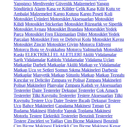
Yapıştırıcı
Merdivenler
Güvenlik Malzemeleri
Yangın
Söndürücü
Alarm
Kasa ve Kilitler
Çelik Kasa
Kilit
Kutu ve
Ambalaj Malzemeleri
Kargo Kutusu
Kargo Poşeti
Koli
Motosiklet Ürünleri
Motorsiklet Aksesuarları
Motosiklet
Kilidi
Motosiklet Stickerları
Motosiklet Rüzgarlık ve Siperlik
Motosiklet Aynası
Motosiklet Brandası
Motorsiklet Yedek
Parça
Motosiklet Fren Ekipmanları
Diğer Motosiklet Yedek
Parçaları
Motosiklet Fren ve Debriyaj Kolu
Motosiklet Kayışı
Motosiklet Zinciri
Motosiklet Giyim
Motorcu Eldiveni
Motorcu Botu ve Ayakkabısı
Motorcu Yağmurluk
Motosiklet
Kaskı
ELEKTRİKLİ EL ALETLERİ
Akülü Vidalamalar
Şarjlı Vidalamalar
Kablolu Vidalamalar
Vidalama Uçları
Matkaplar
Darbeli Matkaplar
Akülü Matkap ve Vidalamalar
Matkap Ucu ve Setleri
Somun Sıkma Makineleri
Darbesiz
Matkaplar
Manyetik Matkap
Sütunlu Matkap
Matkap Tezgahı
Kırıcılar ve Deliciler
Zımpara ve Polisaj
Zımpara Makineleri
Polisaj Makineleri
Planyalar
Zımpara Kağıdı ve Aksesuarları
Testereler
Daire Testereler
Dekupaj Testereler
Çok Amaçlı
Testereler
Tilki Kuyruğu Testereler
Testere Aksesuarları
Tilki
Kuyruğu Testere Ucu
Daire Testere Bıçağı
Dekupaj Testere
Ucu
Bahçe Makineleri
Çapalama Makinesi
Tırpan
Çit
Budama Makinesi
Hidrofor
Yaprak Toplama Makinesi
Motorlu Testere
Elektrikli Testereler
Benzinli Testereler
Testere Zincirleri ve Yağları
Çim Biçme Makinesi
Benzinli
Çim Biçme Makinesi
Elektrikli Çim Biçme Makinesi
Kenar