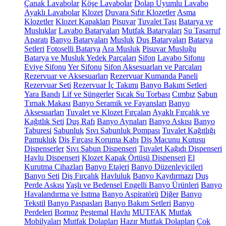
Çanak Lavabolar
Köşe Lavabolar
Dolap Uyumlu Lavabo
Ayaklı Lavabolar
Klozet
Duvara Sıfır Klozetler
Asma
Klozetler
Klozet Kapakları
Pisuvar
Tuvalet Taşı
Batarya ve
Musluklar
Lavabo Bataryaları
Mutfak Bataryaları
Su Tasarruf
Aparatı
Banyo Bataryaları
Musluk
Duş Bataryaları
Batarya
Setleri
Fotoselli Batarya
Ara Musluk
Pisuvar Musluğu
Batarya ve Musluk Yedek Parçaları
Sifon
Lavabo Sifonu
Eviye Sifonu
Yer Sifonu
Sifon Aksesuarları ve Parçaları
Rezervuar ve Aksesuarları
Rezervuar Kumanda Paneli
Rezervuar Seti
Rezervuar İç Takımı
Banyo Bakım Setleri
Yara Bandı
Lif ve Süngerler
Sıcak Su Torbası
Cımbız
Sabun
Tırnak Makası
Banyo Seramik ve Fayansları
Banyo
Aksesuarları
Tuvalet ve Klozet Fırçaları
Ayaklı Fırçalık ve
Kağıtlık Seti
Duş Rafı
Banyo Aynaları
Banyo Askısı
Banyo
Taburesi
Sabunluk
Sıvı Sabunluk Pompası
Tuvalet Kağıtlığı
Pamukluk
Diş Fırçası Koruma Kabı
Diş Macunu Kutusu
Dispenserler
Sıvı Sabun Dispenseri
Tuvalet Kağıdı Dispenseri
Havlu Dispenseri
Klozet Kapak Örtüsü Dispenseri
El
Kurutma Cihazları
Banyo Etajeri
Banyo Düzenleyicileri
Banyo Seti
Diş Fırçalık
Havluluk
Banyo Kaydırmazı
Duş
Perde Askısı
Yaşlı ve Bedensel Engelli Banyo Ürünleri
Banyo
Havalandırma ve Isıtma
Banyo Aspiratörü
Diğer
Banyo
Tekstil
Banyo Paspasları
Banyo Bakım Setleri
Banyo
Perdeleri
Bornoz
Peştemal
Havlu
MUTFAK
Mutfak
Mobilyaları
Mutfak Dolapları
Hazır Mutfak Dolapları
Çok