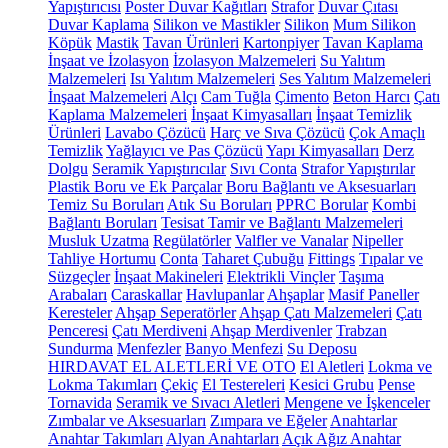
Yapıştırıcısı
Poster Duvar Kağıtları
Strafor
Duvar Çıtası
Duvar Kaplama
Silikon ve Mastikler
Silikon
Mum Silikon
Köpük
Mastik
Tavan Ürünleri
Kartonpiyer
Tavan Kaplama
İnşaat ve İzolasyon
İzolasyon Malzemeleri
Su Yalıtım
Malzemeleri
Isı Yalıtım Malzemeleri
Ses Yalıtım Malzemeleri
İnşaat Malzemeleri
Alçı
Cam Tuğla
Çimento
Beton Harcı
Çatı
Kaplama Malzemeleri
İnşaat Kimyasalları
İnşaat Temizlik
Ürünleri
Lavabo Çözücü
Harç ve Sıva Çözücü
Çok Amaçlı
Temizlik
Yağlayıcı ve Pas Çözücü
Yapı Kimyasalları
Derz
Dolgu
Seramik Yapıştırıcılar
Sıvı Conta
Strafor Yapıştırılar
Plastik Boru ve Ek Parçalar
Boru Bağlantı ve Aksesuarları
Temiz Su Boruları
Atık Su Boruları
PPRC Borular
Kombi
Bağlantı Boruları
Tesisat Tamir ve Bağlantı Malzemeleri
Musluk Uzatma
Regülatörler
Valfler ve Vanalar
Nipeller
Tahliye Hortumu
Conta
Taharet Çubuğu
Fittings
Tıpalar ve
Süzgeçler
İnşaat Makineleri
Elektrikli Vinçler
Taşıma
Arabaları
Caraskallar
Havlupanlar
Ahşaplar
Masif Paneller
Keresteler
Ahşap Seperatörler
Ahşap Çatı Malzemeleri
Çatı
Penceresi
Çatı Merdiveni
Ahşap Merdivenler
Trabzan
Sundurma
Menfezler
Banyo Menfezi
Su Deposu
HIRDAVAT EL ALETLERİ VE OTO
El Aletleri
Lokma ve
Lokma Takımları
Çekiç
El Testereleri
Kesici Grubu
Pense
Tornavida
Seramik ve Sıvacı Aletleri
Mengene ve İşkenceler
Zımbalar ve Aksesuarları
Zımpara ve Eğeler
Anahtarlar
Anahtar Takımları
Alyan Anahtarları
Açık Ağız Anahtar