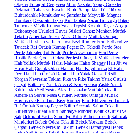
Objeler
Fotoğraf Çerçevesi
Mum
Vazolar
Yapay Çiçekler
Dekoratif Tabak ve Kaseler
Biblo
Şaraplıklar
Tütsülük ve
Buhurdanlık
Mumluklar ve Şamdanlar
Meyvelik
Magnet
Kumbara
Dekoratif Taşlar
Kül Tablası
Nazar Boncuğu
Kitap
Tutucular
Müzik Kutusu
Yatak Tepsisi
Kokulu Taşlar
Ahşap
Dekorasyon Ürünleri
Duvar Süsleri
Cansız Manken
Mutfak
Tekstili
Amerikan Servis
Masa Örtüleri
Mutfak Önlüğü
Mutfak Havlusu ve Kurulama Bezi
Runner
Fırın Eldiveni ve
Tutacak
Raf Örtüsü
Kumaş Peçete
Ev Tekstili
Perde
Stor
Perde
Jaluziler
Tül Perde
Perde Aksesuarları
Fon Perde
Rustik Perde
Çocuk Odası Perdesi
Güneşlik
Mutfak Perdeleri
Halı
Yolluk
Mutfak Halısı
Makine Halısı
Shaggy Halı
Jüt ve
Hasır Halı
Çocuk Odası Halıları
Halı Kaydırmazı
El Halısı
Deri Halı
Halı Örtüsü
Bambu Halı
Yatak Odası Tekstili
Yorgan
Nevresim Takımı
Pike ve Pike Takımı
Yatak Örtüsü
Çarşaf
Battaniye
Yatak Alezi & Koruyucusu
Yastık
Yastık
Kılıfı
Uyku Seti
Yastık Alezi
Paspaslar
Mutfak Tekstili
Amerikan Servis
Masa Örtüleri
Mutfak Önlüğü
Mutfak
Havlusu ve Kurulama Bezi
Runner
Fırın Eldiveni ve Tutacak
Raf Örtüsü
Kumaş Peçete
Kilim
Seccade
Salon Tekstili
Kırlent ve Kırlent Kılıfı
Sandalye Minderi
Koltuk Örtüsü ve
Şalı
Dekoratif Yastık
Sandalye Kılıfı
Bahçe Tekstili
Salıncak
Minderleri
Bebek Odası Tekstili
Bebek Yorganı
Bebek
Çarşafı
Bebek Nevresim Takımı
Bebek Battaniyesi
Bebek
Uyku Seti
Banyo Tekstil
Banyo Paspasları
Banyo Bakım