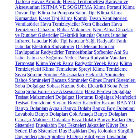
Trafosu
Havuz Ampulü
Havuz Termometresi
Karavan ve
Aksesuarları
ISITMA VE SOĞUTMA
Klima
Portatif Klima
Duvar Tipi Klima
Isı Pompası
Salon Tipi Klima
Klima
Kumandası
Kaset Tipi Klima
Kombi
Tavan Vantilatörleri
Vantilatörler
Hava Temizleyiciler
Nem Cihazları
Hava
Temizleme Cihazları
Buhar Makineleri
Nem Alma Cihazları
ve Rutubet Gidericiler
Elektrikli Isıtıcılar
Quartz Isıtıcılar
Infrared Isıtıcılar
Kule Tipi Isıtıcılar
Yağlı Radyatör
Fanlı
Isıtıcılar
Elektrikli Radyatörler
Dış Mekan Isıtıcılar
Havlupanlar
Radyatörler
Termosifonlar
Şofbenler
Ani Su
Isıtıcı
Isıtma ve Soğutma Yedek Parça
Radyatör Vanaları
Termostat
Klima Yedek Parça
Radyatör Yedek Parça
Klima
Temizleyicisi
Klima Temizleme Spreyi
Klima Temizleme
Sıvısı
Şömine
Şömine Aksesuarları
Elektrikli Şömineler
Bahçe Şömineleri
Bacasız Şömineler
Güneş Enerji Sistemleri
Soba
Doğalgaz Sobası
Kuzine Soba
Elektrikli Soba
Pelet
Soba
Soba Borusu ve Aksesuarları
Hava Perdesi
Doğalgaz
Tesisat Malzemeleri
Doğalgaz Hortumu
Doğalgaz Menfezleri
Tesisat Temizleme Sıvıları
Boyler
Kalorifer Kazanı
BANYO
Banyo Dolapları
Aynalı Banyo Dolabı
Banyo Boy Dolapları
Lavabolu Banyo Dolapları
Çok Amaçlı Banyo Dolapları
Çamaşır Makinesi Dolapları
Ecza Dolabı
Banyo Rafları
Duş
Sistemleri
Duşakabin
Duş Tekneleri
Jakuziler
Küvet
Duş
Setleri
Duş Sistemleri
Duş Başlıkları
Duş Kolonları
Sürgülü
Duş Setleri
Duş Spiralleri
El Duşu
Vitrifiyeler
Lavabolar