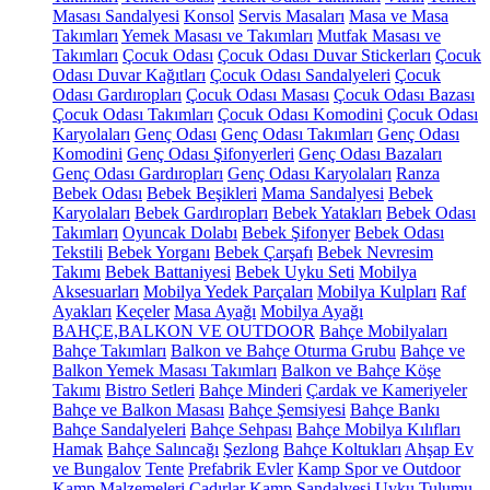
Masası Sandalyesi
Konsol
Servis Masaları
Masa ve Masa
Takımları
Yemek Masası ve Takımları
Mutfak Masası ve
Takımları
Çocuk Odası
Çocuk Odası Duvar Stickerları
Çocuk
Odası Duvar Kağıtları
Çocuk Odası Sandalyeleri
Çocuk
Odası Gardıropları
Çocuk Odası Masası
Çocuk Odası Bazası
Çocuk Odası Takımları
Çocuk Odası Komodini
Çocuk Odası
Karyolaları
Genç Odası
Genç Odası Takımları
Genç Odası
Komodini
Genç Odası Şifonyerleri
Genç Odası Bazaları
Genç Odası Gardıropları
Genç Odası Karyolaları
Ranza
Bebek Odası
Bebek Beşikleri
Mama Sandalyesi
Bebek
Karyolaları
Bebek Gardıropları
Bebek Yatakları
Bebek Odası
Takımları
Oyuncak Dolabı
Bebek Şifonyer
Bebek Odası
Tekstili
Bebek Yorganı
Bebek Çarşafı
Bebek Nevresim
Takımı
Bebek Battaniyesi
Bebek Uyku Seti
Mobilya
Aksesuarları
Mobilya Yedek Parçaları
Mobilya Kulpları
Raf
Ayakları
Keçeler
Masa Ayağı
Mobilya Ayağı
BAHÇE,BALKON VE OUTDOOR
Bahçe Mobilyaları
Bahçe Takımları
Balkon ve Bahçe Oturma Grubu
Bahçe ve
Balkon Yemek Masası Takımları
Balkon ve Bahçe Köşe
Takımı
Bistro Setleri
Bahçe Minderi
Çardak ve Kameriyeler
Bahçe ve Balkon Masası
Bahçe Şemsiyesi
Bahçe Bankı
Bahçe Sandalyeleri
Bahçe Sehpası
Bahçe Mobilya Kılıfları
Hamak
Bahçe Salıncağı
Şezlong
Bahçe Koltukları
Ahşap Ev
ve Bungalov
Tente
Prefabrik Evler
Kamp Spor ve Outdoor
Kamp Malzemeleri
Çadırlar
Kamp Sandalyesi
Uyku Tulumu