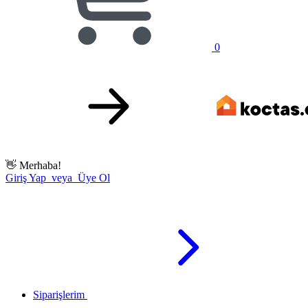
0
👋
Merhaba!
Giriş Yap veya Üye Ol
Siparişlerim