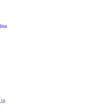
 Blog
ı Ol