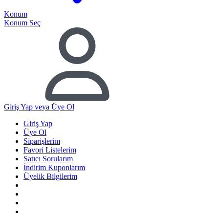
Konum
Konum Seç
Giriş Yap
veya Üye Ol
Giriş Yap
Üye Ol
Siparişlerim
Favori Listelerim
Satıcı Sorularım
İndirim Kuponlarım
Üyelik Bilgilerim