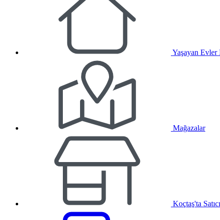
Yaşayan Evler
Mağazalar
Koçtaş'ta Satıc