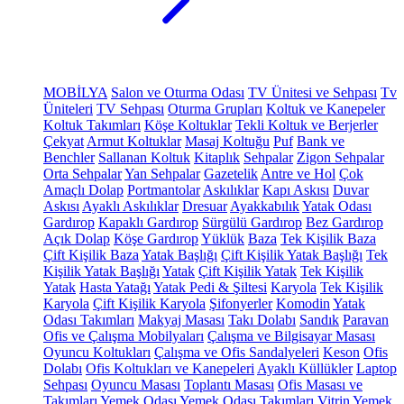
MOBİLYA
Salon ve Oturma Odası
TV Ünitesi ve Sehpası
Tv
Üniteleri
TV Sehpası
Oturma Grupları
Koltuk ve Kanepeler
Koltuk Takımları
Köşe Koltuklar
Tekli Koltuk ve Berjerler
Çekyat
Armut Koltuklar
Masaj Koltuğu
Puf
Bank ve
Benchler
Sallanan Koltuk
Kitaplık
Sehpalar
Zigon Sehpalar
Orta Sehpalar
Yan Sehpalar
Gazetelik
Antre ve Hol
Çok
Amaçlı Dolap
Portmantolar
Askılıklar
Kapı Askısı
Duvar
Askısı
Ayaklı Askılıklar
Dresuar
Ayakkabılık
Yatak Odası
Gardırop
Kapaklı Gardırop
Sürgülü Gardırop
Bez Gardırop
Açık Dolap
Köşe Gardırop
Yüklük
Baza
Tek Kişilik Baza
Çift Kişilik Baza
Yatak Başlığı
Çift Kişilik Yatak Başlığı
Tek
Kişilik Yatak Başlığı
Yatak
Çift Kişilik Yatak
Tek Kişilik
Yatak
Hasta Yatağı
Yatak Pedi & Şiltesi
Karyola
Tek Kişilik
Karyola
Çift Kişilik Karyola
Şifonyerler
Komodin
Yatak
Odası Takımları
Makyaj Masası
Takı Dolabı
Sandık
Paravan
Ofis ve Çalışma Mobilyaları
Çalışma ve Bilgisayar Masası
Oyuncu Koltukları
Çalışma ve Ofis Sandalyeleri
Keson
Ofis
Dolabı
Ofis Koltukları ve Kanepeleri
Ayaklı Küllükler
Laptop
Sehpası
Oyuncu Masası
Toplantı Masası
Ofis Masası ve
Takımları
Yemek Odası
Yemek Odası Takımları
Vitrin
Yemek