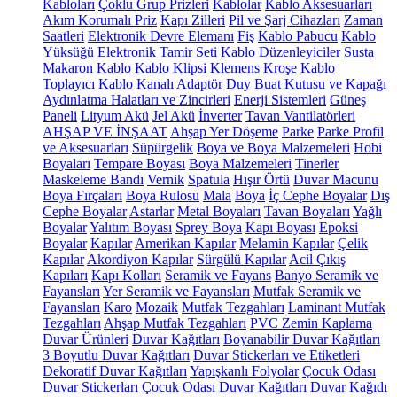
Kabloları
Çoklu Grup Prizleri
Kablolar
Kablo Aksesuarları
Akım Korumalı Priz
Kapı Zilleri
Pil ve Şarj Cihazları
Zaman
Saatleri
Elektronik Devre Elemanı
Fiş
Kablo Pabucu
Kablo
Yüksüğü
Elektronik Tamir Seti
Kablo Düzenleyiciler
Susta
Makaron Kablo
Kablo Klipsi
Klemens
Kroşe
Kablo
Toplayıcı
Kablo Kanalı
Adaptör
Duy
Buat Kutusu ve Kapağı
Aydınlatma Halatları ve Zincirleri
Enerji Sistemleri
Güneş
Paneli
Lityum Akü
Jel Akü
İnverter
Tavan Vantilatörleri
AHŞAP VE İNŞAAT
Ahşap Yer Döşeme
Parke
Parke Profil
ve Aksesuarları
Süpürgelik
Boya ve Boya Malzemeleri
Hobi
Boyaları
Tempare Boyası
Boya Malzemeleri
Tinerler
Maskeleme Bandı
Vernik
Spatula
Hışır Örtü
Duvar Macunu
Boya Fırçaları
Boya Rulosu
Mala
Boya
İç Cephe Boyalar
Dış
Cephe Boyalar
Astarlar
Metal Boyaları
Tavan Boyaları
Yağlı
Boyalar
Yalıtım Boyası
Sprey Boya
Kapı Boyası
Epoksi
Boyalar
Kapılar
Amerikan Kapılar
Melamin Kapılar
Çelik
Kapılar
Akordiyon Kapılar
Sürgülü Kapılar
Acil Çıkış
Kapıları
Kapı Kolları
Seramik ve Fayans
Banyo Seramik ve
Fayansları
Yer Seramik ve Fayansları
Mutfak Seramik ve
Fayansları
Karo
Mozaik
Mutfak Tezgahları
Laminant Mutfak
Tezgahları
Ahşap Mutfak Tezgahları
PVC Zemin Kaplama
Duvar Ürünleri
Duvar Kağıtları
Boyanabilir Duvar Kağıtları
3 Boyutlu Duvar Kağıtları
Duvar Stickerları ve Etiketleri
Dekoratif Duvar Kağıtları
Yapışkanlı Folyolar
Çocuk Odası
Duvar Stickerları
Çocuk Odası Duvar Kağıtları
Duvar Kağıdı