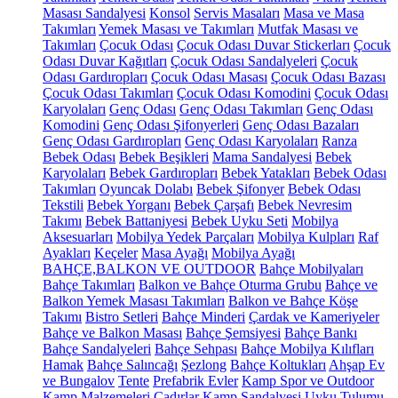
Masası Sandalyesi
Konsol
Servis Masaları
Masa ve Masa
Takımları
Yemek Masası ve Takımları
Mutfak Masası ve
Takımları
Çocuk Odası
Çocuk Odası Duvar Stickerları
Çocuk
Odası Duvar Kağıtları
Çocuk Odası Sandalyeleri
Çocuk
Odası Gardıropları
Çocuk Odası Masası
Çocuk Odası Bazası
Çocuk Odası Takımları
Çocuk Odası Komodini
Çocuk Odası
Karyolaları
Genç Odası
Genç Odası Takımları
Genç Odası
Komodini
Genç Odası Şifonyerleri
Genç Odası Bazaları
Genç Odası Gardıropları
Genç Odası Karyolaları
Ranza
Bebek Odası
Bebek Beşikleri
Mama Sandalyesi
Bebek
Karyolaları
Bebek Gardıropları
Bebek Yatakları
Bebek Odası
Takımları
Oyuncak Dolabı
Bebek Şifonyer
Bebek Odası
Tekstili
Bebek Yorganı
Bebek Çarşafı
Bebek Nevresim
Takımı
Bebek Battaniyesi
Bebek Uyku Seti
Mobilya
Aksesuarları
Mobilya Yedek Parçaları
Mobilya Kulpları
Raf
Ayakları
Keçeler
Masa Ayağı
Mobilya Ayağı
BAHÇE,BALKON VE OUTDOOR
Bahçe Mobilyaları
Bahçe Takımları
Balkon ve Bahçe Oturma Grubu
Bahçe ve
Balkon Yemek Masası Takımları
Balkon ve Bahçe Köşe
Takımı
Bistro Setleri
Bahçe Minderi
Çardak ve Kameriyeler
Bahçe ve Balkon Masası
Bahçe Şemsiyesi
Bahçe Bankı
Bahçe Sandalyeleri
Bahçe Sehpası
Bahçe Mobilya Kılıfları
Hamak
Bahçe Salıncağı
Şezlong
Bahçe Koltukları
Ahşap Ev
ve Bungalov
Tente
Prefabrik Evler
Kamp Spor ve Outdoor
Kamp Malzemeleri
Çadırlar
Kamp Sandalyesi
Uyku Tulumu