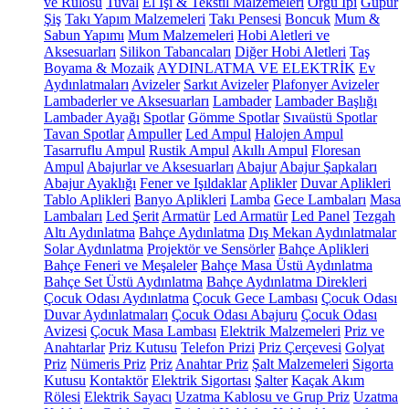
ve Rulosu
Tuval
El İşi & Tekstil Malzemeleri
Örgü İpi
Güpür
Şiş
Takı Yapım Malzemeleri
Takı Pensesi
Boncuk
Mum &
Sabun Yapımı
Mum Malzemeleri
Hobi Aletleri ve
Aksesuarları
Silikon Tabancaları
Diğer Hobi Aletleri
Taş
Boyama & Mozaik
AYDINLATMA VE ELEKTRİK
Ev
Aydınlatmaları
Avizeler
Sarkıt Avizeler
Plafonyer Avizeler
Lambaderler ve Aksesuarları
Lambader
Lambader Başlığı
Lambader Ayağı
Spotlar
Gömme Spotlar
Sıvaüstü Spotlar
Tavan Spotlar
Ampuller
Led Ampul
Halojen Ampul
Tasarruflu Ampul
Rustik Ampul
Akıllı Ampul
Floresan
Ampul
Abajurlar ve Aksesuarları
Abajur
Abajur Şapkaları
Abajur Ayaklığı
Fener ve Işıldaklar
Aplikler
Duvar Aplikleri
Tablo Aplikleri
Banyo Aplikleri
Lamba
Gece Lambaları
Masa
Lambaları
Led Şerit
Armatür
Led Armatür
Led Panel
Tezgah
Altı Aydınlatma
Bahçe Aydınlatma
Dış Mekan Aydınlatmalar
Solar Aydınlatma
Projektör ve Sensörler
Bahçe Aplikleri
Bahçe Feneri ve Meşaleler
Bahçe Masa Üstü Aydınlatma
Bahçe Set Üstü Aydınlatma
Bahçe Aydınlatma Direkleri
Çocuk Odası Aydınlatma
Çocuk Gece Lambası
Çocuk Odası
Duvar Aydınlatmaları
Çocuk Odası Abajuru
Çocuk Odası
Avizesi
Çocuk Masa Lambası
Elektrik Malzemeleri
Priz ve
Anahtarlar
Priz Kutusu
Telefon Prizi
Priz Çerçevesi
Golyat
Priz
Nümeris Priz
Priz
Anahtar Priz
Şalt Malzemeleri
Sigorta
Kutusu
Kontaktör
Elektrik Sigortası
Şalter
Kaçak Akım
Rölesi
Elektrik Sayacı
Uzatma Kablosu ve Grup Priz
Uzatma