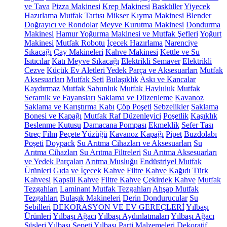
ve Tava
Pizza Makinesi
Krep Makinesi
Basküller
Yiyecek
Hazırlama
Mutfak Tartısı
Mikser
Kıyma Makinesi
Blender
Doğrayıcı ve Rondolar
Meyve Kurutma Makinesi
Dondurma
Makinesi
Hamur Yoğurma Makinesi ve Mutfak Şefleri
Yoğurt
Makinesi
Mutfak Robotu
İçecek Hazırlama
Narenciye
Sıkacağı
Çay Makineleri
Kahve Makinesi
Kettle ve Su
Isıtıcılar
Katı Meyve Sıkacağı
Elektrikli Semaver
Elektrikli
Cezve
Küçük Ev Aletleri Yedek Parça ve Aksesuarları
Mutfak
Aksesuarları
Mutfak Seti
Bulaşıklık
Askı ve Kancalar
Kaydırmaz
Mutfak Sabunluk
Mutfak Havluluk
Mutfak
Seramik ve Fayansları
Saklama ve Düzenleme
Kavanoz
Saklama ve Karıştırma Kabı
Çöp Poşeti
Sebzelikler
Saklama
Bonesi ve Kapağı
Mutfak Raf Düzenleyici
Poşetlik
Kaşıklık
Beslenme Kutusu
Damacana Pompası
Ekmeklik
Sefer Tası
Streç Film
Peçete Yüzüğü
Kavanoz Kapağı
Pipet
Buzdolabı
Poşeti
Doypack
Su Arıtma Cihazları ve Aksesuarları
Su
Arıtma Cihazları
Su Arıtma Filtreleri
Su Arıtma Aksesuarları
ve Yedek Parçaları
Arıtma Musluğu
Endüstriyel Mutfak
Ürünleri
Gıda ve İçecek
Kahve
Filtre Kahve Kağıdı
Türk
Kahvesi
Kapsül Kahve
Filtre Kahve
Çekirdek Kahve
Mutfak
Tezgahları
Laminant Mutfak Tezgahları
Ahşap Mutfak
Tezgahları
Bulaşık Makineleri
Derin Dondurucular
Su
Sebilleri
DEKORASYON VE EV GEREÇLERİ
Yılbaşı
Ürünleri
Yılbaşı Ağacı
Yılbaşı Aydınlatmaları
Yılbaşı Ağacı
Süsleri
Yılbaşı Sepeti
Yılbaşı Parti Malzemeleri
Dekoratif