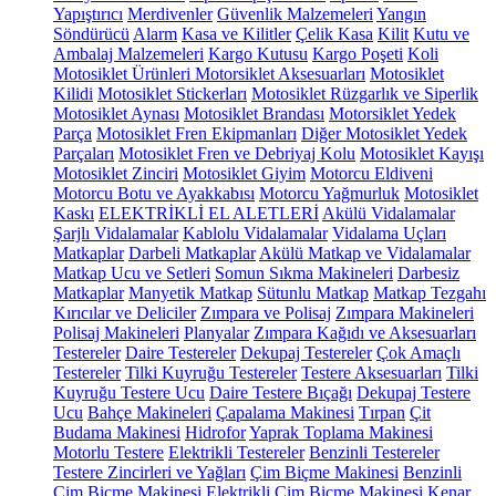
Yapıştırıcı
Merdivenler
Güvenlik Malzemeleri
Yangın
Söndürücü
Alarm
Kasa ve Kilitler
Çelik Kasa
Kilit
Kutu ve
Ambalaj Malzemeleri
Kargo Kutusu
Kargo Poşeti
Koli
Motosiklet Ürünleri
Motorsiklet Aksesuarları
Motosiklet
Kilidi
Motosiklet Stickerları
Motosiklet Rüzgarlık ve Siperlik
Motosiklet Aynası
Motosiklet Brandası
Motorsiklet Yedek
Parça
Motosiklet Fren Ekipmanları
Diğer Motosiklet Yedek
Parçaları
Motosiklet Fren ve Debriyaj Kolu
Motosiklet Kayışı
Motosiklet Zinciri
Motosiklet Giyim
Motorcu Eldiveni
Motorcu Botu ve Ayakkabısı
Motorcu Yağmurluk
Motosiklet
Kaskı
ELEKTRİKLİ EL ALETLERİ
Akülü Vidalamalar
Şarjlı Vidalamalar
Kablolu Vidalamalar
Vidalama Uçları
Matkaplar
Darbeli Matkaplar
Akülü Matkap ve Vidalamalar
Matkap Ucu ve Setleri
Somun Sıkma Makineleri
Darbesiz
Matkaplar
Manyetik Matkap
Sütunlu Matkap
Matkap Tezgahı
Kırıcılar ve Deliciler
Zımpara ve Polisaj
Zımpara Makineleri
Polisaj Makineleri
Planyalar
Zımpara Kağıdı ve Aksesuarları
Testereler
Daire Testereler
Dekupaj Testereler
Çok Amaçlı
Testereler
Tilki Kuyruğu Testereler
Testere Aksesuarları
Tilki
Kuyruğu Testere Ucu
Daire Testere Bıçağı
Dekupaj Testere
Ucu
Bahçe Makineleri
Çapalama Makinesi
Tırpan
Çit
Budama Makinesi
Hidrofor
Yaprak Toplama Makinesi
Motorlu Testere
Elektrikli Testereler
Benzinli Testereler
Testere Zincirleri ve Yağları
Çim Biçme Makinesi
Benzinli
Çim Biçme Makinesi
Elektrikli Çim Biçme Makinesi
Kenar