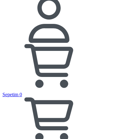
Sepetim
0