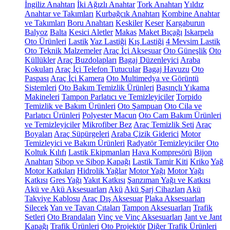
İngiliz Anahtarı
İki Ağızlı Anahtar
Tork Anahtarı
Yıldız
Anahtar ve Takımları
Kurbağcık Anahtarı
Kombine Anahtar
ve Takımları
Boru Anahtarı
Keskiler
Keser
Kargaburun
Balyoz
Balta
Kesici Aletler
Makas
Maket Bıçağı
Iskarpela
Oto Ürünleri
Lastik
Yaz Lastiği
Kış Lastiği
4 Mevsim Lastik
Oto Teknik Malzemeler
Araç İçi Aksesuar
Oto Güneşlik
Oto
Küllükler
Araç Buzdolapları
Bagaj Düzenleyici
Araba
Kokuları
Araç İçi Telefon Tutucular
Bagaj Havuzu
Oto
Paspası
Araç İçi Kamera
Oto Multimedya ve Görüntü
Sistemleri
Oto Bakım Temizlik Ürünleri
Basınçlı Yıkama
Makineleri
Tampon Parlatıcı ve Temizleyiciler
Torpido
Temizlik ve Bakım Ürünleri
Oto Şampuan
Oto Cila ve
Parlatıcı Ürünleri
Polyester Macun
Oto Cam Bakım Ürünleri
ve Temizleyiciler
Mikrofiber Bez
Araç Temizlik Seti
Araç
Boyaları
Araç Süpürgeleri
Araba Çizik Giderici
Motor
Temizleyici ve Bakım Ürünleri
Radyatör Temizleyiciler
Oto
Koltuk Kılıfı
Lastik Ekipmanları
Hava Kompresörü
Bijon
Anahtarı
Sibop ve Sibop Kapağı
Lastik Tamir Kiti
Kriko
Yağ
Motor Katkıları
Hidrolik Yağlar
Motor Yağı
Motor Yağı
Katkısı
Gres Yağı
Yakıt Katkısı
Şanzıman Yağı ve Katkısı
Akü ve Akü Aksesuarları
Akü
Akü Şarj Cihazları
Akü
Takviye Kablosu
Araç Dış Aksesuar
Plaka Aksesuarları
Silecek
Yan ve Tavan Çıtaları
Tampon Aksesuarları
Trafik
Setleri
Oto Brandaları
Vinç ve Vinç Aksesuarları
Jant ve Jant
Kapağı
Trafik Ürünleri
Oto Projektör
Diğer Trafik Ürünleri