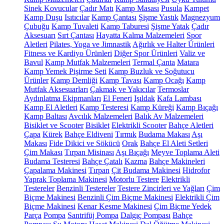
Sinek Kovucular
Çadır Matı
Kamp Masası
Pusula
Kampet
Kamp Duşu
Isıtıcılar
Kamp Çantası
Şişme Yastık
Magnezyum
Çubuğu
Kamp Tuvaleti
Kamp Taburesi
Şişme Yatak
Çadır
Aksesuarı
Sırt Çantası
Hayatta Kalma Malzemeleri
Spor
Aletleri
Pilates, Yoga ve Jimnastik
Ağırlık ve Halter Ürünleri
Fitness ve Kardiyo Ürünleri
Diğer Spor Ürünleri
Valiz ve
Bavul
Kamp Mutfak Malzemeleri
Termal Çanta
Matara
Kamp Yemek Pişirme Seti
Kamp Buzluk ve Soğutucu
Ürünler
Kamp Demliği
Kamp Tavası
Kamp Ocağı
Kamp
Mutfak Aksesuarları
Çakmak ve Yakıcılar
Termoslar
Aydınlatma Ekipmanları
El Feneri
Işıldak
Kafa Lambası
Kamp El Aletleri
Kamp Testeresi
Kamp Küreği
Kamp Bıçağı
Kamp Baltası
Avcılık Malzemeleri
Balık Av Malzemeleri
Bisiklet ve Scooter
Bisiklet
Elektrikli Scooter
Bahçe Aletleri
Çapa
Kürek
Bahçe Eldiveni
Tırmık
Budama Makası
Aşı
Makası
Fide Dikici ve Sökücü
Orak
Bahçe El Aleti Setleri
Çim Makası
Tırpan Misinası
Aşı Bıçağı
Meyve Toplama Aleti
Budama Testeresi
Bahçe Çatalı
Kazma
Bahçe Makineleri
Çapalama Makinesi
Tırpan
Çit Budama Makinesi
Hidrofor
Yaprak Toplama Makinesi
Motorlu Testere
Elektrikli
Testereler
Benzinli Testereler
Testere Zincirleri ve Yağları
Çim
Biçme Makinesi
Benzinli Çim Biçme Makinesi
Elektrikli Çim
Biçme Makinesi
Kenar Kesme Makinesi
Çim Biçme Yedek
Parça
Pompa
Santrifüj Pompa
Dalgıç Pompası
Bahçe