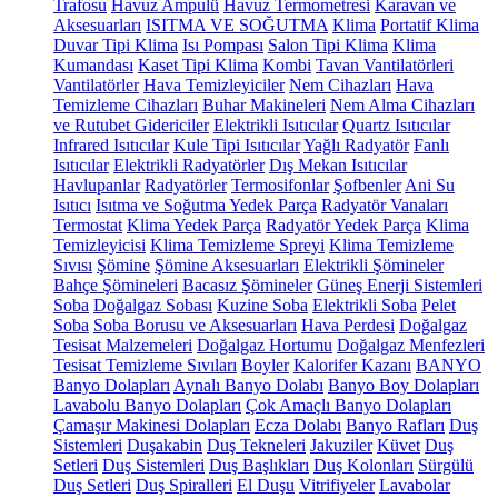
Trafosu
Havuz Ampulü
Havuz Termometresi
Karavan ve
Aksesuarları
ISITMA VE SOĞUTMA
Klima
Portatif Klima
Duvar Tipi Klima
Isı Pompası
Salon Tipi Klima
Klima
Kumandası
Kaset Tipi Klima
Kombi
Tavan Vantilatörleri
Vantilatörler
Hava Temizleyiciler
Nem Cihazları
Hava
Temizleme Cihazları
Buhar Makineleri
Nem Alma Cihazları
ve Rutubet Gidericiler
Elektrikli Isıtıcılar
Quartz Isıtıcılar
Infrared Isıtıcılar
Kule Tipi Isıtıcılar
Yağlı Radyatör
Fanlı
Isıtıcılar
Elektrikli Radyatörler
Dış Mekan Isıtıcılar
Havlupanlar
Radyatörler
Termosifonlar
Şofbenler
Ani Su
Isıtıcı
Isıtma ve Soğutma Yedek Parça
Radyatör Vanaları
Termostat
Klima Yedek Parça
Radyatör Yedek Parça
Klima
Temizleyicisi
Klima Temizleme Spreyi
Klima Temizleme
Sıvısı
Şömine
Şömine Aksesuarları
Elektrikli Şömineler
Bahçe Şömineleri
Bacasız Şömineler
Güneş Enerji Sistemleri
Soba
Doğalgaz Sobası
Kuzine Soba
Elektrikli Soba
Pelet
Soba
Soba Borusu ve Aksesuarları
Hava Perdesi
Doğalgaz
Tesisat Malzemeleri
Doğalgaz Hortumu
Doğalgaz Menfezleri
Tesisat Temizleme Sıvıları
Boyler
Kalorifer Kazanı
BANYO
Banyo Dolapları
Aynalı Banyo Dolabı
Banyo Boy Dolapları
Lavabolu Banyo Dolapları
Çok Amaçlı Banyo Dolapları
Çamaşır Makinesi Dolapları
Ecza Dolabı
Banyo Rafları
Duş
Sistemleri
Duşakabin
Duş Tekneleri
Jakuziler
Küvet
Duş
Setleri
Duş Sistemleri
Duş Başlıkları
Duş Kolonları
Sürgülü
Duş Setleri
Duş Spiralleri
El Duşu
Vitrifiyeler
Lavabolar