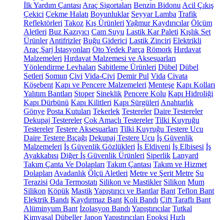
İlk Yardım Çantası
Araç Sigortaları
Benzin Bidonu
Acil Çıkış
Çekici
Çekme Halatı
Boyunluklar
Seyyar Lamba
Trafik
Reflektörleri
Takoz
Kış Ürünleri
Yağmur Kaydırıcılar
Ölçüm
Aletleri
Buz Kazıyıcı
Cam Suyu
Lastik Kar Paleti
Kışlık Set
Ürünler
Antifrizler
Buğu Giderici
Lastik Zinciri
Elektrikli
Araç Şarj İstasyonları
Oto Yedek Parça
Römork
Hırdavat
Malzemeleri
Hırdavat Malzemesi ve Aksesuarları
Yönlendirme Levhaları
Sabitleme Ürünleri
Dübel
Dübel
Setleri
Somun
Çivi
Vida-Çivi
Demir Pul
Vida
Civata
Köşebent
Kapı ve Pencere Malzemeleri
Menteşe
Kapı Kolları
Yalıtım Bantları
Stoper
Sineklik
Pencere Kolu
Kapı Hidroliği
Kapı Dürbünü
Kapı Kilitleri
Kapı Sürgüleri
Anahtarlık
Gönye
Posta Kutuları
Tekerlek
Testereler
Daire Testereler
Dekupaj Testereler
Çok Amaçlı Testereler
Tilki Kuyruğu
Testereler
Testere Aksesuarları
Tilki Kuyruğu Testere Ucu
Daire Testere Bıçağı
Dekupaj Testere Ucu
İş Güvenlik
Malzemeleri
İş Güvenlik Gözlükleri
İş Eldiveni
İş Elbisesi
İş
Ayakkabısı
Diğer İş Güvenlik Ürünleri
Siperlik
Lanyard
Takım Çanta Ve Dolapları
Takım Çantası
Takım ve Hizmet
Dolapları
Avadanlık
Ölçü Aletleri
Metre ve Şerit Metre
Su
Terazisi
Oda Termostatı
Silikon ve Mastikler
Silikon
Mum
Silikon
Köpük
Mastik
Yapıştırıcı ve Bantlar
Bant
Teflon Bant
Elektrik Bandı
Kaydırmaz Bant
Koli Bandı
Çift Taraflı Bant
Alüminyum Bant
İzolasyon Bandı
Yapıştırıcılar
Tutkal
Kimyasal Dübeller
Japon Yapıştırıcıları
Epoksi
Hızlı