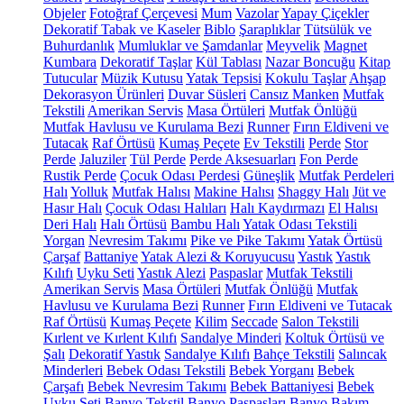
Objeler
Fotoğraf Çerçevesi
Mum
Vazolar
Yapay Çiçekler
Dekoratif Tabak ve Kaseler
Biblo
Şaraplıklar
Tütsülük ve
Buhurdanlık
Mumluklar ve Şamdanlar
Meyvelik
Magnet
Kumbara
Dekoratif Taşlar
Kül Tablası
Nazar Boncuğu
Kitap
Tutucular
Müzik Kutusu
Yatak Tepsisi
Kokulu Taşlar
Ahşap
Dekorasyon Ürünleri
Duvar Süsleri
Cansız Manken
Mutfak
Tekstili
Amerikan Servis
Masa Örtüleri
Mutfak Önlüğü
Mutfak Havlusu ve Kurulama Bezi
Runner
Fırın Eldiveni ve
Tutacak
Raf Örtüsü
Kumaş Peçete
Ev Tekstili
Perde
Stor
Perde
Jaluziler
Tül Perde
Perde Aksesuarları
Fon Perde
Rustik Perde
Çocuk Odası Perdesi
Güneşlik
Mutfak Perdeleri
Halı
Yolluk
Mutfak Halısı
Makine Halısı
Shaggy Halı
Jüt ve
Hasır Halı
Çocuk Odası Halıları
Halı Kaydırmazı
El Halısı
Deri Halı
Halı Örtüsü
Bambu Halı
Yatak Odası Tekstili
Yorgan
Nevresim Takımı
Pike ve Pike Takımı
Yatak Örtüsü
Çarşaf
Battaniye
Yatak Alezi & Koruyucusu
Yastık
Yastık
Kılıfı
Uyku Seti
Yastık Alezi
Paspaslar
Mutfak Tekstili
Amerikan Servis
Masa Örtüleri
Mutfak Önlüğü
Mutfak
Havlusu ve Kurulama Bezi
Runner
Fırın Eldiveni ve Tutacak
Raf Örtüsü
Kumaş Peçete
Kilim
Seccade
Salon Tekstili
Kırlent ve Kırlent Kılıfı
Sandalye Minderi
Koltuk Örtüsü ve
Şalı
Dekoratif Yastık
Sandalye Kılıfı
Bahçe Tekstili
Salıncak
Minderleri
Bebek Odası Tekstili
Bebek Yorganı
Bebek
Çarşafı
Bebek Nevresim Takımı
Bebek Battaniyesi
Bebek
Uyku Seti
Banyo Tekstil
Banyo Paspasları
Banyo Bakım