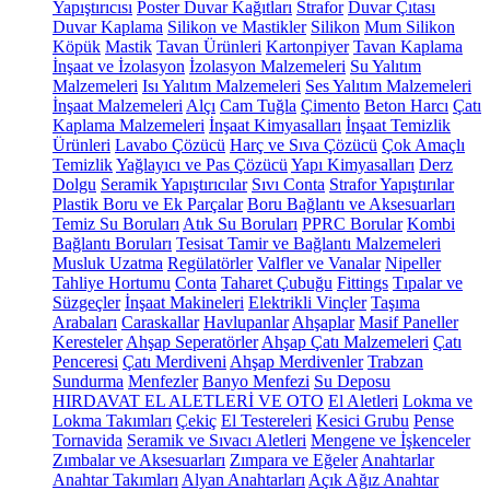
Yapıştırıcısı
Poster Duvar Kağıtları
Strafor
Duvar Çıtası
Duvar Kaplama
Silikon ve Mastikler
Silikon
Mum Silikon
Köpük
Mastik
Tavan Ürünleri
Kartonpiyer
Tavan Kaplama
İnşaat ve İzolasyon
İzolasyon Malzemeleri
Su Yalıtım
Malzemeleri
Isı Yalıtım Malzemeleri
Ses Yalıtım Malzemeleri
İnşaat Malzemeleri
Alçı
Cam Tuğla
Çimento
Beton Harcı
Çatı
Kaplama Malzemeleri
İnşaat Kimyasalları
İnşaat Temizlik
Ürünleri
Lavabo Çözücü
Harç ve Sıva Çözücü
Çok Amaçlı
Temizlik
Yağlayıcı ve Pas Çözücü
Yapı Kimyasalları
Derz
Dolgu
Seramik Yapıştırıcılar
Sıvı Conta
Strafor Yapıştırılar
Plastik Boru ve Ek Parçalar
Boru Bağlantı ve Aksesuarları
Temiz Su Boruları
Atık Su Boruları
PPRC Borular
Kombi
Bağlantı Boruları
Tesisat Tamir ve Bağlantı Malzemeleri
Musluk Uzatma
Regülatörler
Valfler ve Vanalar
Nipeller
Tahliye Hortumu
Conta
Taharet Çubuğu
Fittings
Tıpalar ve
Süzgeçler
İnşaat Makineleri
Elektrikli Vinçler
Taşıma
Arabaları
Caraskallar
Havlupanlar
Ahşaplar
Masif Paneller
Keresteler
Ahşap Seperatörler
Ahşap Çatı Malzemeleri
Çatı
Penceresi
Çatı Merdiveni
Ahşap Merdivenler
Trabzan
Sundurma
Menfezler
Banyo Menfezi
Su Deposu
HIRDAVAT EL ALETLERİ VE OTO
El Aletleri
Lokma ve
Lokma Takımları
Çekiç
El Testereleri
Kesici Grubu
Pense
Tornavida
Seramik ve Sıvacı Aletleri
Mengene ve İşkenceler
Zımbalar ve Aksesuarları
Zımpara ve Eğeler
Anahtarlar
Anahtar Takımları
Alyan Anahtarları
Açık Ağız Anahtar