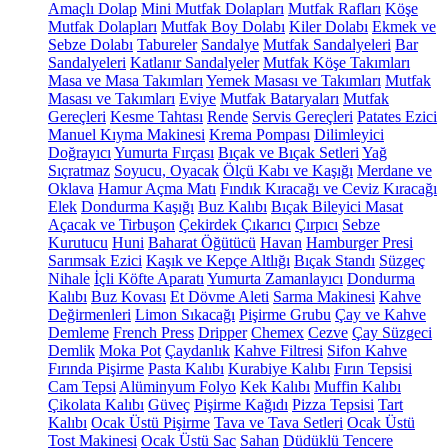
Amaçlı Dolap
Mini Mutfak Dolapları
Mutfak Rafları
Köşe
Mutfak Dolapları
Mutfak Boy Dolabı
Kiler Dolabı
Ekmek ve
Sebze Dolabı
Tabureler
Sandalye
Mutfak Sandalyeleri
Bar
Sandalyeleri
Katlanır Sandalyeler
Mutfak Köşe Takımları
Masa ve Masa Takımları
Yemek Masası ve Takımları
Mutfak
Masası ve Takımları
Eviye
Mutfak Bataryaları
Mutfak
Gereçleri
Kesme Tahtası
Rende
Servis Gereçleri
Patates Ezici
Manuel Kıyma Makinesi
Krema Pompası
Dilimleyici
Doğrayıcı
Yumurta Fırçası
Bıçak ve Bıçak Setleri
Yağ
Sıçratmaz
Soyucu, Oyacak
Ölçü Kabı ve Kaşığı
Merdane ve
Oklava
Hamur Açma Matı
Fındık Kıracağı ve Ceviz Kıracağı
Elek
Dondurma Kaşığı
Buz Kalıbı
Bıçak Bileyici Masat
Açacak ve Tirbuşon
Çekirdek Çıkarıcı
Çırpıcı
Sebze
Kurutucu
Huni
Baharat Öğütücü
Havan
Hamburger Presi
Sarımsak Ezici
Kaşık ve Kepçe Altlığı
Bıçak Standı
Süzgeç
Nihale
İçli Köfte Aparatı
Yumurta Zamanlayıcı
Dondurma
Kalıbı
Buz Kovası
Et Dövme Aleti
Sarma Makinesi
Kahve
Değirmenleri
Limon Sıkacağı
Pişirme Grubu
Çay ve Kahve
Demleme
French Press
Dripper
Chemex
Cezve
Çay Süzgeci
Demlik
Moka Pot
Çaydanlık
Kahve Filtresi
Sifon Kahve
Fırında Pişirme
Pasta Kalıbı
Kurabiye Kalıbı
Fırın Tepsisi
Cam Tepsi
Alüminyum Folyo
Kek Kalıbı
Muffin Kalıbı
Çikolata Kalıbı
Güveç
Pişirme Kağıdı
Pizza Tepsisi
Tart
Kalıbı
Ocak Üstü Pişirme
Tava ve Tava Setleri
Ocak Üstü
Tost Makinesi
Ocak Üstü Sac
Sahan
Düdüklü Tencere