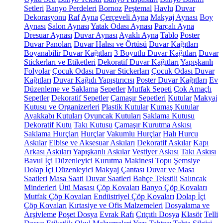
Setleri
Banyo Perdeleri
Bornoz
Peştemal
Havlu
Duvar
Dekorasyonu
Raf
Ayna
Çerçeveli Ayna
Makyaj Aynası
Boy
Aynası
Salon Aynası
Yatak Odası Aynası
Parçalı Ayna
Dresuar Aynası
Duvar Aynası
Ayaklı Ayna
Tablo
Poster
Duvar Panoları
Duvar Halısı ve Örtüsü
Duvar Kağıtları
Boyanabilir Duvar Kağıtları
3 Boyutlu Duvar Kağıtları
Duvar
Stickerları ve Etiketleri
Dekoratif Duvar Kağıtları
Yapışkanlı
Folyolar
Çocuk Odası Duvar Stickerları
Çocuk Odası Duvar
Kağıtları
Duvar Kağıdı Yapıştırıcısı
Poster Duvar Kağıtları
Ev
Düzenleme ve Saklama
Sepetler
Mutfak Sepeti
Çok Amaçlı
Sepetler
Dekoratif Sepetler
Çamaşır Sepetleri
Kutular
Makyaj
Kutusu ve Organizerleri
Plastik Kutular
Kumaş Kutular
Ayakkabı Kutuları
Oyuncak Kutuları
Saklama Kutusu
Dekoratif Kutu
Takı Kutusu
Çamaşır Kurutma Askısı
Saklama Hurçları
Hurçlar
Vakumlu Hurçlar
Halı Hurcu
Askılar
Elbise ve Aksesuar Askıları
Dekoratif Askılar
Kapı
Arkası Askıları
Yapışkanlı Askılar
Vestiyer Askısı
Takı Askısı
Bavul İçi Düzenleyici
Kurutma Makinesi Topu
Şemsiye
Dolap İçi Düzenleyici
Makyaj Çantası
Duvar ve Masa
Saatleri
Masa Saati
Duvar Saatleri
Bahçe Tekstili
Salıncak
Minderleri
Ütü Masası
Çöp Kovaları
Banyo Çöp Kovaları
Mutfak Çöp Kovaları
Endüstriyel Çöp Kovaları
Dolap İçi
Çöp Kovaları
Kırtasiye ve Ofis Malzemeleri
Dosyalama ve
Arşivleme
Poşet Dosya
Evrak Rafı
Çıtçıtlı Dosya
Klasör
Telli