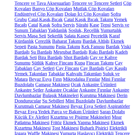
Tencere ve Tava Aksesuarları
Tencere ve Tencere Setleri
Çöp
Kovaları
Banyo Çöp Kovaları
Mutfak Çöp Kovaları
Endüstriyel Çöp Kovaları
Dolap İçi Çöp Kovaları
Sofra
Grubu
Çatal,Kaşık,Bıçak
Çatal Kaşık Bıçak Takımı
Yemek
Bıçağı
Çatal
Kaşık
Sofra Servis
Sürahi
Kase
Tepsi
Servis ve
Sunum Tabakları
Yağdanlık
Sosluk, Reçellik
Yumurtalık
Servis Maşa Seti
Şekerlik
Salata Kasesi
Peçetelik
Karaf
Kürdanlık
Çerezlik
Baharat Takımı
Bardak Altlığı
Ekmek
Sepeti
Pasta Sunumu
Pasta Takımı
Kek Fanusu
Bardak
Viski
Bardağı
Su Bardağı
Meşrubat Bardağı
Rakı Bardağı
Kadeh
Bardak Seti
Bira Bardağı
Shot Bardağı
Çay ve Kahve
Sunumu
Sütlük
Kahve Fincanı
Kupa
Fincan Takımı
Çay
Tabakları
Çay Setleri
Çay Fincanı
Çay Bardağı
Çay Kaşığı
Yemek Takımları
Tabaklar
Kahvaltı Takımları
Suluk ve
Matara
Beyaz Eşya
Fırın
Mikrodalga Fırınlar
Mini Fırınlar
Buzdolabı
Çamaşır Makinesi
Ocak
Ankastre Ürünleri
Ankastre Setler
Ankastre Ocaklar
Ankastre Fırınlar
Ankastre
Davlumbazlar
Bulaşık Makineleri
Kurutma Makinesi
Derin
Dondurucular
Su Sebilleri
Mini Buzdolabı
Davlumbazlar
Kurutmalı Çamaşır Makinesi
Beyaz Eşya Setleri
Aspiratörler
Beyaz Eşya Yedek Parça ve Bakım Ürünleri
Şarap Dolabı
Küçük Ev Aletleri
Kızartma ve Pişirme Makineleri
Mısır
Patlatma Makinesi
Fritöz
Ekmek Yapma Makinesi
Ekmek
Kızartma Makinesi
Tost Makinesi
Buharlı Pişirici
Elektrikli
Izgara
Waffle Makinesi
Yumurta Haşlayıcı
Elektrikli Tencere