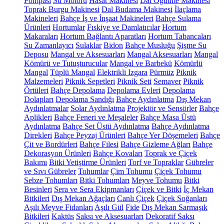
Pompası
Su Motoru
Hasat Makinesi
Dal Öğütme Makinesi
Toprak Burgu Makinesi
Dal Budama Makinesi
İlaçlama
Makineleri
Bahçe İş ve İnşaat Makineleri
Bahçe Sulama
Ürünleri
Hortumlar
Fıskiye ve Damlatıcılar
Hortum
Makaraları
Hortum Bağlantı Aparatları
Hortum Tabancaları
Su Zamanlayıcı
Sulaklar
Bidon
Bahçe Musluğu
Şişme Su
Deposu
Mangal ve Aksesuarları
Mangal Aksesuarları
Mangal
Kömürü ve Tutuşturucular
Mangal ve Barbekü
Kömürlü
Mangal
Tüplü Mangal
Elektrikli Izgara
Pürmüz
Piknik
Malzemeleri
Piknik Sepetleri
Piknik Seti
Semaver
Piknik
Örtüleri
Bahçe Depolama
Depolama Evleri
Depolama
Dolapları
Depolama Sandığı
Bahçe Aydınlatma
Dış Mekan
Aydınlatmalar
Solar Aydınlatma
Projektör ve Sensörler
Bahçe
Aplikleri
Bahçe Feneri ve Meşaleler
Bahçe Masa Üstü
Aydınlatma
Bahçe Set Üstü Aydınlatma
Bahçe Aydınlatma
Direkleri
Bahçe Peyzaj Ürünleri
Bahçe Yer Döşemeleri
Bahçe
Çit ve Bordürleri
Bahçe Filesi
Bahçe Gizleme Ağları
Bahçe
Dekorasyon Ürünleri
Bahçe Kovaları
Toprak ve Çiçek
Bakımı
Bitki Yetiştirme Ürünleri
Torf ve Topraklar
Gübreler
ve Sıvı Gübreler
Tohumlar
Çim Tohumu
Çiçek Tohumu
Sebze Tohumları
Bitki Tohumları
Meyve Tohumu
Bitki
Besinleri
Sera ve Sera Ekipmanları
Çiçek ve Bitki
İç Mekan
Bitkileri
Dış Mekan Ağaçları
Canlı Çiçek
Çiçek Soğanları
Aşılı Meyve Fidanları
Aşılı Gül
Fide
Dış Mekan Sarmaşık
Bitkileri
Kaktüs
Saksı ve Aksesuarları
Dekoratif Saksı