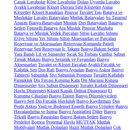
Çanak Lavabolar
Köşe Lavabolar
Dolap Uyumlu Lavabo
Ayaklı Lavabolar
Klozet
Duvara Sıfır Klozetler
Asma
Klozetler
Klozet Kapakları
Pisuvar
Tuvalet Taşı
Batarya ve
Musluklar
Lavabo Bataryaları
Mutfak Bataryaları
Su Tasarruf
Aparatı
Banyo Bataryaları
Musluk
Duş Bataryaları
Batarya
Setleri
Fotoselli Batarya
Ara Musluk
Pisuvar Musluğu
Batarya ve Musluk Yedek Parçaları
Sifon
Lavabo Sifonu
Eviye Sifonu
Yer Sifonu
Sifon Aksesuarları ve Parçaları
Rezervuar ve Aksesuarları
Rezervuar Kumanda Paneli
Rezervuar Seti
Rezervuar İç Takımı
Banyo Bakım Setleri
Yara Bandı
Lif ve Süngerler
Sıcak Su Torbası
Cımbız
Sabun
Tırnak Makası
Banyo Seramik ve Fayansları
Banyo
Aksesuarları
Tuvalet ve Klozet Fırçaları
Ayaklı Fırçalık ve
Kağıtlık Seti
Duş Rafı
Banyo Aynaları
Banyo Askısı
Banyo
Taburesi
Sabunluk
Sıvı Sabunluk Pompası
Tuvalet Kağıtlığı
Pamukluk
Diş Fırçası Koruma Kabı
Diş Macunu Kutusu
Dispenserler
Sıvı Sabun Dispenseri
Tuvalet Kağıdı Dispenseri
Havlu Dispenseri
Klozet Kapak Örtüsü Dispenseri
El
Kurutma Cihazları
Banyo Etajeri
Banyo Düzenleyicileri
Banyo Seti
Diş Fırçalık
Havluluk
Banyo Kaydırmazı
Duş
Perde Askısı
Yaşlı ve Bedensel Engelli Banyo Ürünleri
Banyo
Havalandırma ve Isıtma
Banyo Aspiratörü
Diğer
Banyo
Tekstil
Banyo Paspasları
Banyo Bakım Setleri
Banyo
Perdeleri
Bornoz
Peştemal
Havlu
MUTFAK
Mutfak
Mobilyaları
Mutfak Dolapları
Hazır Mutfak Dolapları
Çok