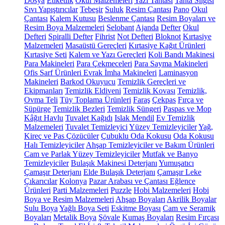
Dosya
Etiketlik
Okul Malzemeleri
Yazı Tahtası
Tahta Silgisi
Sıvı Yapıştırıcılar
Tebeşir
Suluk
Resim Çantası
Pano
Okul
Çantası
Kalem Kutusu
Beslenme Çantası
Resim Boyaları ve
Resim Boya Malzemeleri
Selobant
Ajanda
Defter
Okul
Defteri
Spiralli Defter
Fihrist
Not Defteri
Bloknot
Kırtasiye
Malzemeleri
Masaüstü Gereçleri
Kırtasiye Kağıt Ürünleri
Kırtasiye Seti
Kalem ve Yazı Gereçleri
Koli Bandı Makinesi
Para Makineleri
Para Çekmeceleri
Para Sayma Makineleri
Ofis Sarf Ürünleri
Evrak İmha Makineleri
Laminasyon
Makineleri
Barkod Okuyucu
Temizlik Gereçleri ve
Ekipmanları
Temizlik Eldiveni
Temizlik Kovası
Temizlik,
Ovma Teli
Tüy Toplama Ürünleri
Faraş
Çekpas
Fırça ve
Süpürge
Temizlik Bezleri
Temizlik Süngeri
Paspas ve Mop
Kâğıt Havlu
Tuvalet Kağıdı
Islak Mendil
Ev Temizlik
Malzemeleri
Tuvalet Temizleyici
Yüzey Temizleyiciler
Yağ,
Kireç ve Pas Çözücüler
Çubuklu Oda Kokusu
Oda Kokusu
Halı Temizleyiciler
Ahşap Temizleyiciler ve Bakım Ürünleri
Cam ve Parlak Yüzey Temizleyiciler
Mutfak ve Banyo
Temizleyiciler
Bulaşık Makinesi Deterjanı
Yumuşatıcı
Çamaşır Deterjanı
Elde Bulaşık Deterjanı
Çamaşır Leke
Çıkarıcılar
Kolonya
Pazar Arabası ve Çantası
Eğlence
Ürünleri
Parti Malzemeleri
Puzzle
Hobi Malzemeleri
Hobi
Boya ve Resim Malzemeleri
Ahşap Boyaları
Akrilik Boyalar
Sulu Boya
Yağlı Boya Seti
Eskitme Boyası
Cam ve Seramik
Boyaları
Metalik Boya
Şövale
Kumaş Boyaları
Resim Fırçası