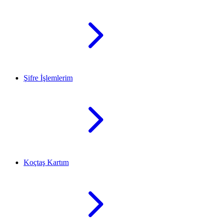
Şifre İşlemlerim
Koçtaş Kartım