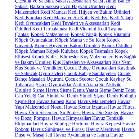
Çiçeklik ve Saksılık
Saksı Aksesuarları
Saksı Altlığı
Bahçe
Saksısı
Balkon Saksısı
Evcil Hayvan Ürünleri
Kedi
Malzemeleri
Kedi Maması
Kedi Hijyen ve Bakım Ürünleri
Kedi Kumları
Kedi Mama ve Su Kabı
Kedi Evi
Kedi Yatağı
Kedi Oyuncakları
Kedi Tuvaleti ve Aksesuarları
Kedi
Ödülleri
Kedi Tırmalaması
Kedi Vitamini
Kedi Taşıma
Çantası
Köpek Malzemeleri
Köpek Yatağı
Köpek Vitamini
Köpek Oyuncakları
Köpek Mama ve Su Kabı
Köpek
Güvenlik
Köpek Hijyen ve Bakım Ürünleri
Köpek Ödülleri
Köpek Maması
Köpek Kulübesi
Köpek Tasmaları
Köpek
Elbisesi
Köpek Kafesi
Kümesler
Kuş Malzemeleri
Kuş Sağlık
ve Bakım Ürünleri
Kuş Kafesleri ve Aksesuarları
Kuş Yemi
Kuş Suluk ve Yemlikleri
Çocuk Bahçe Oyuncakları
Kaydırak
ve Salıncak
Oyun Evleri
Çocuk Bahçe Sandalyeleri
Çocuk
Bahçe Masaları
Uçurtma
Çocuk Scooter
Çocuk Kaykay
Su
Tabancası
Şişme Oyuncaklar
Akülü Araba
Su Aktivite
Ürünleri
Şişme Havuz
Şişme Deniz Yatağı
Şişme Deniz Topu
Can Yeleği
Can Simidi ve Deniz Simidi
Şişme Deniz Kolluğu
Şişme Bot
Havuz Bonesi
Kano
Havuz Malzemeleri
Havuz
Yapı Malzemeleri
Nozul
Havuz Kenar Izgarası
Havuz Filtresi
Havuz Örtü Sistemleri
Su Perdesi
Havuz Dip Süzgeç
Havuz
ve Dozaj Pompası
Havuz Kimyasalları
Havuz Temizlik
Ekipmanları
Havuz Süpürge Hortumu
Havuz Kepçesi
Havuz
Robotu
Havuz Süpürgesi ve Fırçası
Havuz Merdiveni
Havuz
Duşu ve Masaj Jeti
Havuz Aydınlatma ve Isıtma
Havuz