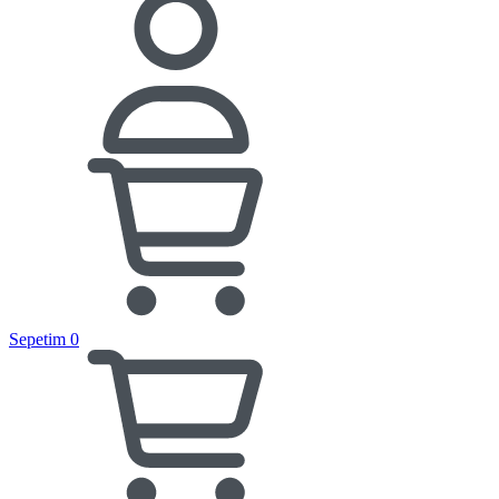
Sepetim
0