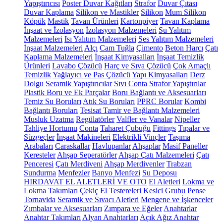
Yapıştırıcısı
Poster Duvar Kağıtları
Strafor
Duvar Çıtası
Duvar Kaplama
Silikon ve Mastikler
Silikon
Mum Silikon
Köpük
Mastik
Tavan Ürünleri
Kartonpiyer
Tavan Kaplama
İnşaat ve İzolasyon
İzolasyon Malzemeleri
Su Yalıtım
Malzemeleri
Isı Yalıtım Malzemeleri
Ses Yalıtım Malzemeleri
İnşaat Malzemeleri
Alçı
Cam Tuğla
Çimento
Beton Harcı
Çatı
Kaplama Malzemeleri
İnşaat Kimyasalları
İnşaat Temizlik
Ürünleri
Lavabo Çözücü
Harç ve Sıva Çözücü
Çok Amaçlı
Temizlik
Yağlayıcı ve Pas Çözücü
Yapı Kimyasalları
Derz
Dolgu
Seramik Yapıştırıcılar
Sıvı Conta
Strafor Yapıştırılar
Plastik Boru ve Ek Parçalar
Boru Bağlantı ve Aksesuarları
Temiz Su Boruları
Atık Su Boruları
PPRC Borular
Kombi
Bağlantı Boruları
Tesisat Tamir ve Bağlantı Malzemeleri
Musluk Uzatma
Regülatörler
Valfler ve Vanalar
Nipeller
Tahliye Hortumu
Conta
Taharet Çubuğu
Fittings
Tıpalar ve
Süzgeçler
İnşaat Makineleri
Elektrikli Vinçler
Taşıma
Arabaları
Caraskallar
Havlupanlar
Ahşaplar
Masif Paneller
Keresteler
Ahşap Seperatörler
Ahşap Çatı Malzemeleri
Çatı
Penceresi
Çatı Merdiveni
Ahşap Merdivenler
Trabzan
Sundurma
Menfezler
Banyo Menfezi
Su Deposu
HIRDAVAT EL ALETLERİ VE OTO
El Aletleri
Lokma ve
Lokma Takımları
Çekiç
El Testereleri
Kesici Grubu
Pense
Tornavida
Seramik ve Sıvacı Aletleri
Mengene ve İşkenceler
Zımbalar ve Aksesuarları
Zımpara ve Eğeler
Anahtarlar
Anahtar Takımları
Alyan Anahtarları
Açık Ağız Anahtar