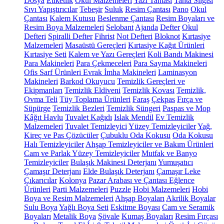
Dosya
Etiketlik
Okul Malzemeleri
Yazı Tahtası
Tahta Silgisi
Sıvı Yapıştırıcılar
Tebeşir
Suluk
Resim Çantası
Pano
Okul
Çantası
Kalem Kutusu
Beslenme Çantası
Resim Boyaları ve
Resim Boya Malzemeleri
Selobant
Ajanda
Defter
Okul
Defteri
Spiralli Defter
Fihrist
Not Defteri
Bloknot
Kırtasiye
Malzemeleri
Masaüstü Gereçleri
Kırtasiye Kağıt Ürünleri
Kırtasiye Seti
Kalem ve Yazı Gereçleri
Koli Bandı Makinesi
Para Makineleri
Para Çekmeceleri
Para Sayma Makineleri
Ofis Sarf Ürünleri
Evrak İmha Makineleri
Laminasyon
Makineleri
Barkod Okuyucu
Temizlik Gereçleri ve
Ekipmanları
Temizlik Eldiveni
Temizlik Kovası
Temizlik,
Ovma Teli
Tüy Toplama Ürünleri
Faraş
Çekpas
Fırça ve
Süpürge
Temizlik Bezleri
Temizlik Süngeri
Paspas ve Mop
Kâğıt Havlu
Tuvalet Kağıdı
Islak Mendil
Ev Temizlik
Malzemeleri
Tuvalet Temizleyici
Yüzey Temizleyiciler
Yağ,
Kireç ve Pas Çözücüler
Çubuklu Oda Kokusu
Oda Kokusu
Halı Temizleyiciler
Ahşap Temizleyiciler ve Bakım Ürünleri
Cam ve Parlak Yüzey Temizleyiciler
Mutfak ve Banyo
Temizleyiciler
Bulaşık Makinesi Deterjanı
Yumuşatıcı
Çamaşır Deterjanı
Elde Bulaşık Deterjanı
Çamaşır Leke
Çıkarıcılar
Kolonya
Pazar Arabası ve Çantası
Eğlence
Ürünleri
Parti Malzemeleri
Puzzle
Hobi Malzemeleri
Hobi
Boya ve Resim Malzemeleri
Ahşap Boyaları
Akrilik Boyalar
Sulu Boya
Yağlı Boya Seti
Eskitme Boyası
Cam ve Seramik
Boyaları
Metalik Boya
Şövale
Kumaş Boyaları
Resim Fırçası