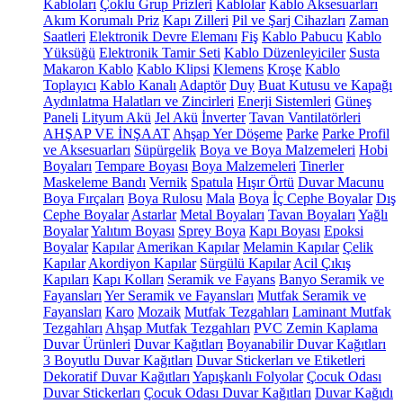
Kabloları
Çoklu Grup Prizleri
Kablolar
Kablo Aksesuarları
Akım Korumalı Priz
Kapı Zilleri
Pil ve Şarj Cihazları
Zaman
Saatleri
Elektronik Devre Elemanı
Fiş
Kablo Pabucu
Kablo
Yüksüğü
Elektronik Tamir Seti
Kablo Düzenleyiciler
Susta
Makaron Kablo
Kablo Klipsi
Klemens
Kroşe
Kablo
Toplayıcı
Kablo Kanalı
Adaptör
Duy
Buat Kutusu ve Kapağı
Aydınlatma Halatları ve Zincirleri
Enerji Sistemleri
Güneş
Paneli
Lityum Akü
Jel Akü
İnverter
Tavan Vantilatörleri
AHŞAP VE İNŞAAT
Ahşap Yer Döşeme
Parke
Parke Profil
ve Aksesuarları
Süpürgelik
Boya ve Boya Malzemeleri
Hobi
Boyaları
Tempare Boyası
Boya Malzemeleri
Tinerler
Maskeleme Bandı
Vernik
Spatula
Hışır Örtü
Duvar Macunu
Boya Fırçaları
Boya Rulosu
Mala
Boya
İç Cephe Boyalar
Dış
Cephe Boyalar
Astarlar
Metal Boyaları
Tavan Boyaları
Yağlı
Boyalar
Yalıtım Boyası
Sprey Boya
Kapı Boyası
Epoksi
Boyalar
Kapılar
Amerikan Kapılar
Melamin Kapılar
Çelik
Kapılar
Akordiyon Kapılar
Sürgülü Kapılar
Acil Çıkış
Kapıları
Kapı Kolları
Seramik ve Fayans
Banyo Seramik ve
Fayansları
Yer Seramik ve Fayansları
Mutfak Seramik ve
Fayansları
Karo
Mozaik
Mutfak Tezgahları
Laminant Mutfak
Tezgahları
Ahşap Mutfak Tezgahları
PVC Zemin Kaplama
Duvar Ürünleri
Duvar Kağıtları
Boyanabilir Duvar Kağıtları
3 Boyutlu Duvar Kağıtları
Duvar Stickerları ve Etiketleri
Dekoratif Duvar Kağıtları
Yapışkanlı Folyolar
Çocuk Odası
Duvar Stickerları
Çocuk Odası Duvar Kağıtları
Duvar Kağıdı