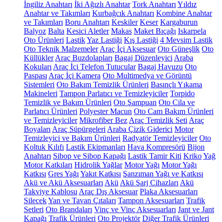
İngiliz Anahtarı
İki Ağızlı Anahtar
Tork Anahtarı
Yıldız
Anahtar ve Takımları
Kurbağcık Anahtarı
Kombine Anahtar
ve Takımları
Boru Anahtarı
Keskiler
Keser
Kargaburun
Balyoz
Balta
Kesici Aletler
Makas
Maket Bıçağı
Iskarpela
Oto Ürünleri
Lastik
Yaz Lastiği
Kış Lastiği
4 Mevsim Lastik
Oto Teknik Malzemeler
Araç İçi Aksesuar
Oto Güneşlik
Oto
Küllükler
Araç Buzdolapları
Bagaj Düzenleyici
Araba
Kokuları
Araç İçi Telefon Tutucular
Bagaj Havuzu
Oto
Paspası
Araç İçi Kamera
Oto Multimedya ve Görüntü
Sistemleri
Oto Bakım Temizlik Ürünleri
Basınçlı Yıkama
Makineleri
Tampon Parlatıcı ve Temizleyiciler
Torpido
Temizlik ve Bakım Ürünleri
Oto Şampuan
Oto Cila ve
Parlatıcı Ürünleri
Polyester Macun
Oto Cam Bakım Ürünleri
ve Temizleyiciler
Mikrofiber Bez
Araç Temizlik Seti
Araç
Boyaları
Araç Süpürgeleri
Araba Çizik Giderici
Motor
Temizleyici ve Bakım Ürünleri
Radyatör Temizleyiciler
Oto
Koltuk Kılıfı
Lastik Ekipmanları
Hava Kompresörü
Bijon
Anahtarı
Sibop ve Sibop Kapağı
Lastik Tamir Kiti
Kriko
Yağ
Motor Katkıları
Hidrolik Yağlar
Motor Yağı
Motor Yağı
Katkısı
Gres Yağı
Yakıt Katkısı
Şanzıman Yağı ve Katkısı
Akü ve Akü Aksesuarları
Akü
Akü Şarj Cihazları
Akü
Takviye Kablosu
Araç Dış Aksesuar
Plaka Aksesuarları
Silecek
Yan ve Tavan Çıtaları
Tampon Aksesuarları
Trafik
Setleri
Oto Brandaları
Vinç ve Vinç Aksesuarları
Jant ve Jant
Kapağı
Trafik Ürünleri
Oto Projektör
Diğer Trafik Ürünleri