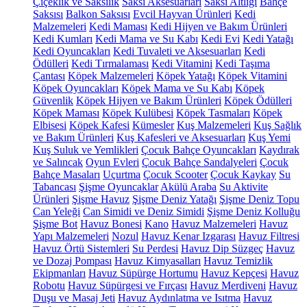
Çiçeklik ve Saksılık
Saksı Aksesuarları
Saksı Altlığı
Bahçe
Saksısı
Balkon Saksısı
Evcil Hayvan Ürünleri
Kedi
Malzemeleri
Kedi Maması
Kedi Hijyen ve Bakım Ürünleri
Kedi Kumları
Kedi Mama ve Su Kabı
Kedi Evi
Kedi Yatağı
Kedi Oyuncakları
Kedi Tuvaleti ve Aksesuarları
Kedi
Ödülleri
Kedi Tırmalaması
Kedi Vitamini
Kedi Taşıma
Çantası
Köpek Malzemeleri
Köpek Yatağı
Köpek Vitamini
Köpek Oyuncakları
Köpek Mama ve Su Kabı
Köpek
Güvenlik
Köpek Hijyen ve Bakım Ürünleri
Köpek Ödülleri
Köpek Maması
Köpek Kulübesi
Köpek Tasmaları
Köpek
Elbisesi
Köpek Kafesi
Kümesler
Kuş Malzemeleri
Kuş Sağlık
ve Bakım Ürünleri
Kuş Kafesleri ve Aksesuarları
Kuş Yemi
Kuş Suluk ve Yemlikleri
Çocuk Bahçe Oyuncakları
Kaydırak
ve Salıncak
Oyun Evleri
Çocuk Bahçe Sandalyeleri
Çocuk
Bahçe Masaları
Uçurtma
Çocuk Scooter
Çocuk Kaykay
Su
Tabancası
Şişme Oyuncaklar
Akülü Araba
Su Aktivite
Ürünleri
Şişme Havuz
Şişme Deniz Yatağı
Şişme Deniz Topu
Can Yeleği
Can Simidi ve Deniz Simidi
Şişme Deniz Kolluğu
Şişme Bot
Havuz Bonesi
Kano
Havuz Malzemeleri
Havuz
Yapı Malzemeleri
Nozul
Havuz Kenar Izgarası
Havuz Filtresi
Havuz Örtü Sistemleri
Su Perdesi
Havuz Dip Süzgeç
Havuz
ve Dozaj Pompası
Havuz Kimyasalları
Havuz Temizlik
Ekipmanları
Havuz Süpürge Hortumu
Havuz Kepçesi
Havuz
Robotu
Havuz Süpürgesi ve Fırçası
Havuz Merdiveni
Havuz
Duşu ve Masaj Jeti
Havuz Aydınlatma ve Isıtma
Havuz