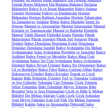
Pompası
Su Motoru
Hasat Makinesi
Dal Öğütme Makinesi
Toprak Burgu Makinesi
Dal Budama Makinesi
İlaçlama
Makineleri
Bahçe İş ve İnşaat Makineleri
Bahçe Sulama
Ürünleri
Hortumlar
Fıskiye ve Damlatıcılar
Hortum
Makaraları
Hortum Bağlantı Aparatları
Hortum Tabancaları
Su Zamanlayıcı
Sulaklar
Bidon
Bahçe Musluğu
Şişme Su
Deposu
Mangal ve Aksesuarları
Mangal Aksesuarları
Mangal
Kömürü ve Tutuşturucular
Mangal ve Barbekü
Kömürlü
Mangal
Tüplü Mangal
Elektrikli Izgara
Pürmüz
Piknik
Malzemeleri
Piknik Sepetleri
Piknik Seti
Semaver
Piknik
Örtüleri
Bahçe Depolama
Depolama Evleri
Depolama
Dolapları
Depolama Sandığı
Bahçe Aydınlatma
Dış Mekan
Aydınlatmalar
Solar Aydınlatma
Projektör ve Sensörler
Bahçe
Aplikleri
Bahçe Feneri ve Meşaleler
Bahçe Masa Üstü
Aydınlatma
Bahçe Set Üstü Aydınlatma
Bahçe Aydınlatma
Direkleri
Bahçe Peyzaj Ürünleri
Bahçe Yer Döşemeleri
Bahçe
Çit ve Bordürleri
Bahçe Filesi
Bahçe Gizleme Ağları
Bahçe
Dekorasyon Ürünleri
Bahçe Kovaları
Toprak ve Çiçek
Bakımı
Bitki Yetiştirme Ürünleri
Torf ve Topraklar
Gübreler
ve Sıvı Gübreler
Tohumlar
Çim Tohumu
Çiçek Tohumu
Sebze Tohumları
Bitki Tohumları
Meyve Tohumu
Bitki
Besinleri
Sera ve Sera Ekipmanları
Çiçek ve Bitki
İç Mekan
Bitkileri
Dış Mekan Ağaçları
Canlı Çiçek
Çiçek Soğanları
Aşılı Meyve Fidanları
Aşılı Gül
Fide
Dış Mekan Sarmaşık
Bitkileri
Kaktüs
Saksı ve Aksesuarları
Dekoratif Saksı