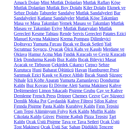
Amaçlı Dolap
Mini Mutfak Dolapları
Mutfak Rafları
Köşe
Mutfak Dolapları
Mutfak Boy Dolabı
Kiler Dolabı
Ekmek ve
Sebze Dolabı
Tabureler
Sandalye
Mutfak Sandalyeleri
Bar
Sandalyeleri
Katlanır Sandalyeler
Mutfak Köşe Takımları
Masa ve Masa Takımları
Yemek Masası ve Takımları
Mutfak
Masası ve Takımları
Eviye
Mutfak Bataryaları
Mutfak
Gereçleri
Kesme Tahtası
Rende
Servis Gereçleri
Patates Ezici
Manuel Kıyma Makinesi
Krema Pompası
Dilimleyici
Doğrayıcı
Yumurta Fırçası
Bıçak ve Bıçak Setleri
Yağ
Sıçratmaz
Soyucu, Oyacak
Ölçü Kabı ve Kaşığı
Merdane ve
Oklava
Hamur Açma Matı
Fındık Kıracağı ve Ceviz Kıracağı
Elek
Dondurma Kaşığı
Buz Kalıbı
Bıçak Bileyici Masat
Açacak ve Tirbuşon
Çekirdek Çıkarıcı
Çırpıcı
Sebze
Kurutucu
Huni
Baharat Öğütücü
Havan
Hamburger Presi
Sarımsak Ezici
Kaşık ve Kepçe Altlığı
Bıçak Standı
Süzgeç
Nihale
İçli Köfte Aparatı
Yumurta Zamanlayıcı
Dondurma
Kalıbı
Buz Kovası
Et Dövme Aleti
Sarma Makinesi
Kahve
Değirmenleri
Limon Sıkacağı
Pişirme Grubu
Çay ve Kahve
Demleme
French Press
Dripper
Chemex
Cezve
Çay Süzgeci
Demlik
Moka Pot
Çaydanlık
Kahve Filtresi
Sifon Kahve
Fırında Pişirme
Pasta Kalıbı
Kurabiye Kalıbı
Fırın Tepsisi
Cam Tepsi
Alüminyum Folyo
Kek Kalıbı
Muffin Kalıbı
Çikolata Kalıbı
Güveç
Pişirme Kağıdı
Pizza Tepsisi
Tart
Kalıbı
Ocak Üstü Pişirme
Tava ve Tava Setleri
Ocak Üstü
Tost Makinesi
Ocak Üstü Sac
Sahan
Düdüklü Tencere