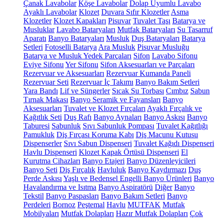
Çanak Lavabolar
Köşe Lavabolar
Dolap Uyumlu Lavabo
Ayaklı Lavabolar
Klozet
Duvara Sıfır Klozetler
Asma
Klozetler
Klozet Kapakları
Pisuvar
Tuvalet Taşı
Batarya ve
Musluklar
Lavabo Bataryaları
Mutfak Bataryaları
Su Tasarruf
Aparatı
Banyo Bataryaları
Musluk
Duş Bataryaları
Batarya
Setleri
Fotoselli Batarya
Ara Musluk
Pisuvar Musluğu
Batarya ve Musluk Yedek Parçaları
Sifon
Lavabo Sifonu
Eviye Sifonu
Yer Sifonu
Sifon Aksesuarları ve Parçaları
Rezervuar ve Aksesuarları
Rezervuar Kumanda Paneli
Rezervuar Seti
Rezervuar İç Takımı
Banyo Bakım Setleri
Yara Bandı
Lif ve Süngerler
Sıcak Su Torbası
Cımbız
Sabun
Tırnak Makası
Banyo Seramik ve Fayansları
Banyo
Aksesuarları
Tuvalet ve Klozet Fırçaları
Ayaklı Fırçalık ve
Kağıtlık Seti
Duş Rafı
Banyo Aynaları
Banyo Askısı
Banyo
Taburesi
Sabunluk
Sıvı Sabunluk Pompası
Tuvalet Kağıtlığı
Pamukluk
Diş Fırçası Koruma Kabı
Diş Macunu Kutusu
Dispenserler
Sıvı Sabun Dispenseri
Tuvalet Kağıdı Dispenseri
Havlu Dispenseri
Klozet Kapak Örtüsü Dispenseri
El
Kurutma Cihazları
Banyo Etajeri
Banyo Düzenleyicileri
Banyo Seti
Diş Fırçalık
Havluluk
Banyo Kaydırmazı
Duş
Perde Askısı
Yaşlı ve Bedensel Engelli Banyo Ürünleri
Banyo
Havalandırma ve Isıtma
Banyo Aspiratörü
Diğer
Banyo
Tekstil
Banyo Paspasları
Banyo Bakım Setleri
Banyo
Perdeleri
Bornoz
Peştemal
Havlu
MUTFAK
Mutfak
Mobilyaları
Mutfak Dolapları
Hazır Mutfak Dolapları
Çok