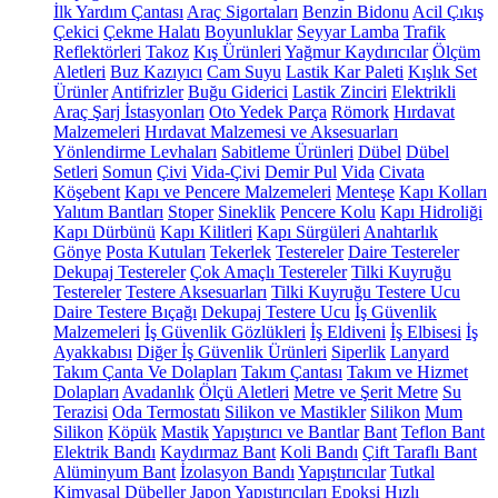
İlk Yardım Çantası
Araç Sigortaları
Benzin Bidonu
Acil Çıkış
Çekici
Çekme Halatı
Boyunluklar
Seyyar Lamba
Trafik
Reflektörleri
Takoz
Kış Ürünleri
Yağmur Kaydırıcılar
Ölçüm
Aletleri
Buz Kazıyıcı
Cam Suyu
Lastik Kar Paleti
Kışlık Set
Ürünler
Antifrizler
Buğu Giderici
Lastik Zinciri
Elektrikli
Araç Şarj İstasyonları
Oto Yedek Parça
Römork
Hırdavat
Malzemeleri
Hırdavat Malzemesi ve Aksesuarları
Yönlendirme Levhaları
Sabitleme Ürünleri
Dübel
Dübel
Setleri
Somun
Çivi
Vida-Çivi
Demir Pul
Vida
Civata
Köşebent
Kapı ve Pencere Malzemeleri
Menteşe
Kapı Kolları
Yalıtım Bantları
Stoper
Sineklik
Pencere Kolu
Kapı Hidroliği
Kapı Dürbünü
Kapı Kilitleri
Kapı Sürgüleri
Anahtarlık
Gönye
Posta Kutuları
Tekerlek
Testereler
Daire Testereler
Dekupaj Testereler
Çok Amaçlı Testereler
Tilki Kuyruğu
Testereler
Testere Aksesuarları
Tilki Kuyruğu Testere Ucu
Daire Testere Bıçağı
Dekupaj Testere Ucu
İş Güvenlik
Malzemeleri
İş Güvenlik Gözlükleri
İş Eldiveni
İş Elbisesi
İş
Ayakkabısı
Diğer İş Güvenlik Ürünleri
Siperlik
Lanyard
Takım Çanta Ve Dolapları
Takım Çantası
Takım ve Hizmet
Dolapları
Avadanlık
Ölçü Aletleri
Metre ve Şerit Metre
Su
Terazisi
Oda Termostatı
Silikon ve Mastikler
Silikon
Mum
Silikon
Köpük
Mastik
Yapıştırıcı ve Bantlar
Bant
Teflon Bant
Elektrik Bandı
Kaydırmaz Bant
Koli Bandı
Çift Taraflı Bant
Alüminyum Bant
İzolasyon Bandı
Yapıştırıcılar
Tutkal
Kimyasal Dübeller
Japon Yapıştırıcıları
Epoksi
Hızlı