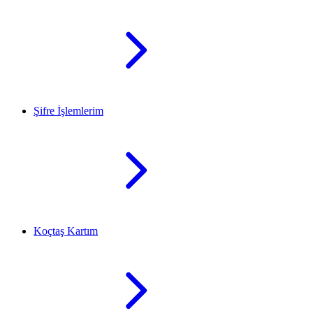
Şifre İşlemlerim
Koçtaş Kartım