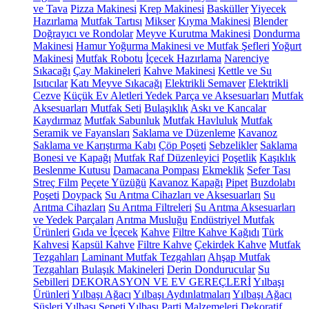
ve Tava
Pizza Makinesi
Krep Makinesi
Basküller
Yiyecek
Hazırlama
Mutfak Tartısı
Mikser
Kıyma Makinesi
Blender
Doğrayıcı ve Rondolar
Meyve Kurutma Makinesi
Dondurma
Makinesi
Hamur Yoğurma Makinesi ve Mutfak Şefleri
Yoğurt
Makinesi
Mutfak Robotu
İçecek Hazırlama
Narenciye
Sıkacağı
Çay Makineleri
Kahve Makinesi
Kettle ve Su
Isıtıcılar
Katı Meyve Sıkacağı
Elektrikli Semaver
Elektrikli
Cezve
Küçük Ev Aletleri Yedek Parça ve Aksesuarları
Mutfak
Aksesuarları
Mutfak Seti
Bulaşıklık
Askı ve Kancalar
Kaydırmaz
Mutfak Sabunluk
Mutfak Havluluk
Mutfak
Seramik ve Fayansları
Saklama ve Düzenleme
Kavanoz
Saklama ve Karıştırma Kabı
Çöp Poşeti
Sebzelikler
Saklama
Bonesi ve Kapağı
Mutfak Raf Düzenleyici
Poşetlik
Kaşıklık
Beslenme Kutusu
Damacana Pompası
Ekmeklik
Sefer Tası
Streç Film
Peçete Yüzüğü
Kavanoz Kapağı
Pipet
Buzdolabı
Poşeti
Doypack
Su Arıtma Cihazları ve Aksesuarları
Su
Arıtma Cihazları
Su Arıtma Filtreleri
Su Arıtma Aksesuarları
ve Yedek Parçaları
Arıtma Musluğu
Endüstriyel Mutfak
Ürünleri
Gıda ve İçecek
Kahve
Filtre Kahve Kağıdı
Türk
Kahvesi
Kapsül Kahve
Filtre Kahve
Çekirdek Kahve
Mutfak
Tezgahları
Laminant Mutfak Tezgahları
Ahşap Mutfak
Tezgahları
Bulaşık Makineleri
Derin Dondurucular
Su
Sebilleri
DEKORASYON VE EV GEREÇLERİ
Yılbaşı
Ürünleri
Yılbaşı Ağacı
Yılbaşı Aydınlatmaları
Yılbaşı Ağacı
Süsleri
Yılbaşı Sepeti
Yılbaşı Parti Malzemeleri
Dekoratif