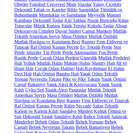
Objeler
Fotoğraf Çerçevesi
Mum
Vazolar
Yapay Çiçekler
Dekoratif Tabak ve Kaseler
Biblo
Şaraplıklar
Tütsülük ve
Buhurdanlık
Mumluklar ve Şamdanlar
Meyvelik
Magnet
Kumbara
Dekoratif Taşlar
Kül Tablası
Nazar Boncuğu
Kitap
Tutucular
Müzik Kutusu
Yatak Tepsisi
Kokulu Taşlar
Ahşap
Dekorasyon Ürünleri
Duvar Süsleri
Cansız Manken
Mutfak
Tekstili
Amerikan Servis
Masa Örtüleri
Mutfak Önlüğü
Mutfak Havlusu ve Kurulama Bezi
Runner
Fırın Eldiveni ve
Tutacak
Raf Örtüsü
Kumaş Peçete
Ev Tekstili
Perde
Stor
Perde
Jaluziler
Tül Perde
Perde Aksesuarları
Fon Perde
Rustik Perde
Çocuk Odası Perdesi
Güneşlik
Mutfak Perdeleri
Halı
Yolluk
Mutfak Halısı
Makine Halısı
Shaggy Halı
Jüt ve
Hasır Halı
Çocuk Odası Halıları
Halı Kaydırmazı
El Halısı
Deri Halı
Halı Örtüsü
Bambu Halı
Yatak Odası Tekstili
Yorgan
Nevresim Takımı
Pike ve Pike Takımı
Yatak Örtüsü
Çarşaf
Battaniye
Yatak Alezi & Koruyucusu
Yastık
Yastık
Kılıfı
Uyku Seti
Yastık Alezi
Paspaslar
Mutfak Tekstili
Amerikan Servis
Masa Örtüleri
Mutfak Önlüğü
Mutfak
Havlusu ve Kurulama Bezi
Runner
Fırın Eldiveni ve Tutacak
Raf Örtüsü
Kumaş Peçete
Kilim
Seccade
Salon Tekstili
Kırlent ve Kırlent Kılıfı
Sandalye Minderi
Koltuk Örtüsü ve
Şalı
Dekoratif Yastık
Sandalye Kılıfı
Bahçe Tekstili
Salıncak
Minderleri
Bebek Odası Tekstili
Bebek Yorganı
Bebek
Çarşafı
Bebek Nevresim Takımı
Bebek Battaniyesi
Bebek
Uyku Seti
Banyo Tekstil
Banyo Paspasları
Banyo Bakım