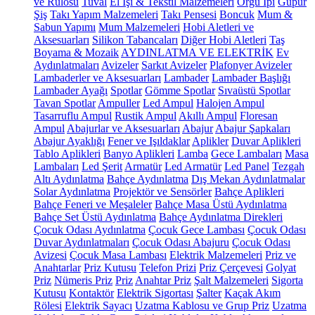
ve Rulosu
Tuval
El İşi & Tekstil Malzemeleri
Örgü İpi
Güpür
Şiş
Takı Yapım Malzemeleri
Takı Pensesi
Boncuk
Mum &
Sabun Yapımı
Mum Malzemeleri
Hobi Aletleri ve
Aksesuarları
Silikon Tabancaları
Diğer Hobi Aletleri
Taş
Boyama & Mozaik
AYDINLATMA VE ELEKTRİK
Ev
Aydınlatmaları
Avizeler
Sarkıt Avizeler
Plafonyer Avizeler
Lambaderler ve Aksesuarları
Lambader
Lambader Başlığı
Lambader Ayağı
Spotlar
Gömme Spotlar
Sıvaüstü Spotlar
Tavan Spotlar
Ampuller
Led Ampul
Halojen Ampul
Tasarruflu Ampul
Rustik Ampul
Akıllı Ampul
Floresan
Ampul
Abajurlar ve Aksesuarları
Abajur
Abajur Şapkaları
Abajur Ayaklığı
Fener ve Işıldaklar
Aplikler
Duvar Aplikleri
Tablo Aplikleri
Banyo Aplikleri
Lamba
Gece Lambaları
Masa
Lambaları
Led Şerit
Armatür
Led Armatür
Led Panel
Tezgah
Altı Aydınlatma
Bahçe Aydınlatma
Dış Mekan Aydınlatmalar
Solar Aydınlatma
Projektör ve Sensörler
Bahçe Aplikleri
Bahçe Feneri ve Meşaleler
Bahçe Masa Üstü Aydınlatma
Bahçe Set Üstü Aydınlatma
Bahçe Aydınlatma Direkleri
Çocuk Odası Aydınlatma
Çocuk Gece Lambası
Çocuk Odası
Duvar Aydınlatmaları
Çocuk Odası Abajuru
Çocuk Odası
Avizesi
Çocuk Masa Lambası
Elektrik Malzemeleri
Priz ve
Anahtarlar
Priz Kutusu
Telefon Prizi
Priz Çerçevesi
Golyat
Priz
Nümeris Priz
Priz
Anahtar Priz
Şalt Malzemeleri
Sigorta
Kutusu
Kontaktör
Elektrik Sigortası
Şalter
Kaçak Akım
Rölesi
Elektrik Sayacı
Uzatma Kablosu ve Grup Priz
Uzatma