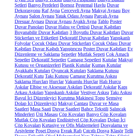
Setleri
Banyo Perdeleri
Bornoz
Peştemal
Havlu
Duvar
Dekorasyonu
Raf
Ayna
Çerçeveli Ayna
Makyaj Aynası
Boy
Aynası
Salon Aynası
Yatak Odası Aynası
Parçalı Ayna
Dresuar Aynası
Duvar Aynası
Ayaklı Ayna
Tablo
Poster
Duvar Panoları
Duvar Halısı ve Örtüsü
Duvar Kağıtları
Boyanabilir Duvar Kağıtları
3 Boyutlu Duvar Kağıtları
Duvar
Stickerları ve Etiketleri
Dekoratif Duvar Kağıtları
Yapışkanlı
Folyolar
Çocuk Odası Duvar Stickerları
Çocuk Odası Duvar
Kağıtları
Duvar Kağıdı Yapıştırıcısı
Poster Duvar Kağıtları
Ev
Düzenleme ve Saklama
Sepetler
Mutfak Sepeti
Çok Amaçlı
Sepetler
Dekoratif Sepetler
Çamaşır Sepetleri
Kutular
Makyaj
Kutusu ve Organizerleri
Plastik Kutular
Kumaş Kutular
Ayakkabı Kutuları
Oyuncak Kutuları
Saklama Kutusu
Dekoratif Kutu
Takı Kutusu
Çamaşır Kurutma Askısı
Saklama Hurçları
Hurçlar
Vakumlu Hurçlar
Halı Hurcu
Askılar
Elbise ve Aksesuar Askıları
Dekoratif Askılar
Kapı
Arkası Askıları
Yapışkanlı Askılar
Vestiyer Askısı
Takı Askısı
Bavul İçi Düzenleyici
Kurutma Makinesi Topu
Şemsiye
Dolap İçi Düzenleyici
Makyaj Çantası
Duvar ve Masa
Saatleri
Masa Saati
Duvar Saatleri
Bahçe Tekstili
Salıncak
Minderleri
Ütü Masası
Çöp Kovaları
Banyo Çöp Kovaları
Mutfak Çöp Kovaları
Endüstriyel Çöp Kovaları
Dolap İçi
Çöp Kovaları
Kırtasiye ve Ofis Malzemeleri
Dosyalama ve
Arşivleme
Poşet Dosya
Evrak Rafı
Çıtçıtlı Dosya
Klasör
Telli