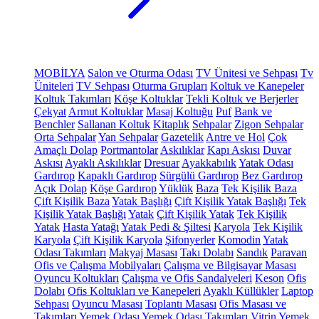
MOBİLYA
Salon ve Oturma Odası
TV Ünitesi ve Sehpası
Tv
Üniteleri
TV Sehpası
Oturma Grupları
Koltuk ve Kanepeler
Koltuk Takımları
Köşe Koltuklar
Tekli Koltuk ve Berjerler
Çekyat
Armut Koltuklar
Masaj Koltuğu
Puf
Bank ve
Benchler
Sallanan Koltuk
Kitaplık
Sehpalar
Zigon Sehpalar
Orta Sehpalar
Yan Sehpalar
Gazetelik
Antre ve Hol
Çok
Amaçlı Dolap
Portmantolar
Askılıklar
Kapı Askısı
Duvar
Askısı
Ayaklı Askılıklar
Dresuar
Ayakkabılık
Yatak Odası
Gardırop
Kapaklı Gardırop
Sürgülü Gardırop
Bez Gardırop
Açık Dolap
Köşe Gardırop
Yüklük
Baza
Tek Kişilik Baza
Çift Kişilik Baza
Yatak Başlığı
Çift Kişilik Yatak Başlığı
Tek
Kişilik Yatak Başlığı
Yatak
Çift Kişilik Yatak
Tek Kişilik
Yatak
Hasta Yatağı
Yatak Pedi & Şiltesi
Karyola
Tek Kişilik
Karyola
Çift Kişilik Karyola
Şifonyerler
Komodin
Yatak
Odası Takımları
Makyaj Masası
Takı Dolabı
Sandık
Paravan
Ofis ve Çalışma Mobilyaları
Çalışma ve Bilgisayar Masası
Oyuncu Koltukları
Çalışma ve Ofis Sandalyeleri
Keson
Ofis
Dolabı
Ofis Koltukları ve Kanepeleri
Ayaklı Küllükler
Laptop
Sehpası
Oyuncu Masası
Toplantı Masası
Ofis Masası ve
Takımları
Yemek Odası
Yemek Odası Takımları
Vitrin
Yemek