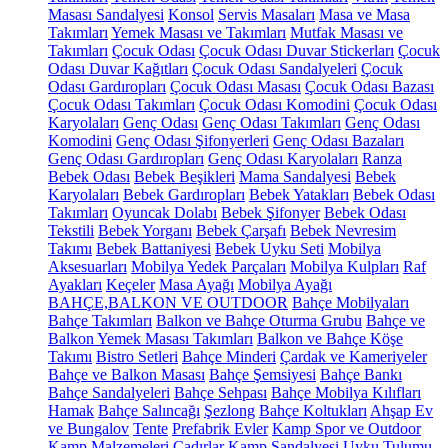
Masası Sandalyesi
Konsol
Servis Masaları
Masa ve Masa
Takımları
Yemek Masası ve Takımları
Mutfak Masası ve
Takımları
Çocuk Odası
Çocuk Odası Duvar Stickerları
Çocuk
Odası Duvar Kağıtları
Çocuk Odası Sandalyeleri
Çocuk
Odası Gardıropları
Çocuk Odası Masası
Çocuk Odası Bazası
Çocuk Odası Takımları
Çocuk Odası Komodini
Çocuk Odası
Karyolaları
Genç Odası
Genç Odası Takımları
Genç Odası
Komodini
Genç Odası Şifonyerleri
Genç Odası Bazaları
Genç Odası Gardıropları
Genç Odası Karyolaları
Ranza
Bebek Odası
Bebek Beşikleri
Mama Sandalyesi
Bebek
Karyolaları
Bebek Gardıropları
Bebek Yatakları
Bebek Odası
Takımları
Oyuncak Dolabı
Bebek Şifonyer
Bebek Odası
Tekstili
Bebek Yorganı
Bebek Çarşafı
Bebek Nevresim
Takımı
Bebek Battaniyesi
Bebek Uyku Seti
Mobilya
Aksesuarları
Mobilya Yedek Parçaları
Mobilya Kulpları
Raf
Ayakları
Keçeler
Masa Ayağı
Mobilya Ayağı
BAHÇE,BALKON VE OUTDOOR
Bahçe Mobilyaları
Bahçe Takımları
Balkon ve Bahçe Oturma Grubu
Bahçe ve
Balkon Yemek Masası Takımları
Balkon ve Bahçe Köşe
Takımı
Bistro Setleri
Bahçe Minderi
Çardak ve Kameriyeler
Bahçe ve Balkon Masası
Bahçe Şemsiyesi
Bahçe Bankı
Bahçe Sandalyeleri
Bahçe Sehpası
Bahçe Mobilya Kılıfları
Hamak
Bahçe Salıncağı
Şezlong
Bahçe Koltukları
Ahşap Ev
ve Bungalov
Tente
Prefabrik Evler
Kamp Spor ve Outdoor
Kamp Malzemeleri
Çadırlar
Kamp Sandalyesi
Uyku Tulumu