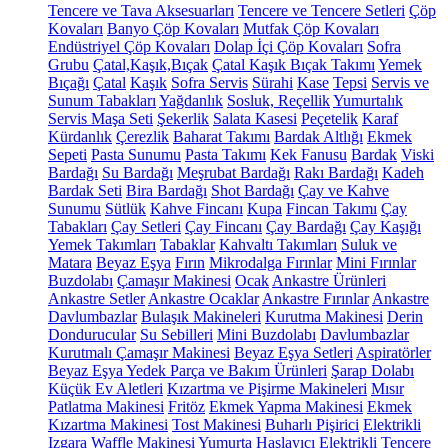
Tencere ve Tava Aksesuarları
Tencere ve Tencere Setleri
Çöp
Kovaları
Banyo Çöp Kovaları
Mutfak Çöp Kovaları
Endüstriyel Çöp Kovaları
Dolap İçi Çöp Kovaları
Sofra
Grubu
Çatal,Kaşık,Bıçak
Çatal Kaşık Bıçak Takımı
Yemek
Bıçağı
Çatal
Kaşık
Sofra Servis
Sürahi
Kase
Tepsi
Servis ve
Sunum Tabakları
Yağdanlık
Sosluk, Reçellik
Yumurtalık
Servis Maşa Seti
Şekerlik
Salata Kasesi
Peçetelik
Karaf
Kürdanlık
Çerezlik
Baharat Takımı
Bardak Altlığı
Ekmek
Sepeti
Pasta Sunumu
Pasta Takımı
Kek Fanusu
Bardak
Viski
Bardağı
Su Bardağı
Meşrubat Bardağı
Rakı Bardağı
Kadeh
Bardak Seti
Bira Bardağı
Shot Bardağı
Çay ve Kahve
Sunumu
Sütlük
Kahve Fincanı
Kupa
Fincan Takımı
Çay
Tabakları
Çay Setleri
Çay Fincanı
Çay Bardağı
Çay Kaşığı
Yemek Takımları
Tabaklar
Kahvaltı Takımları
Suluk ve
Matara
Beyaz Eşya
Fırın
Mikrodalga Fırınlar
Mini Fırınlar
Buzdolabı
Çamaşır Makinesi
Ocak
Ankastre Ürünleri
Ankastre Setler
Ankastre Ocaklar
Ankastre Fırınlar
Ankastre
Davlumbazlar
Bulaşık Makineleri
Kurutma Makinesi
Derin
Dondurucular
Su Sebilleri
Mini Buzdolabı
Davlumbazlar
Kurutmalı Çamaşır Makinesi
Beyaz Eşya Setleri
Aspiratörler
Beyaz Eşya Yedek Parça ve Bakım Ürünleri
Şarap Dolabı
Küçük Ev Aletleri
Kızartma ve Pişirme Makineleri
Mısır
Patlatma Makinesi
Fritöz
Ekmek Yapma Makinesi
Ekmek
Kızartma Makinesi
Tost Makinesi
Buharlı Pişirici
Elektrikli
Izgara
Waffle Makinesi
Yumurta Haşlayıcı
Elektrikli Tencere