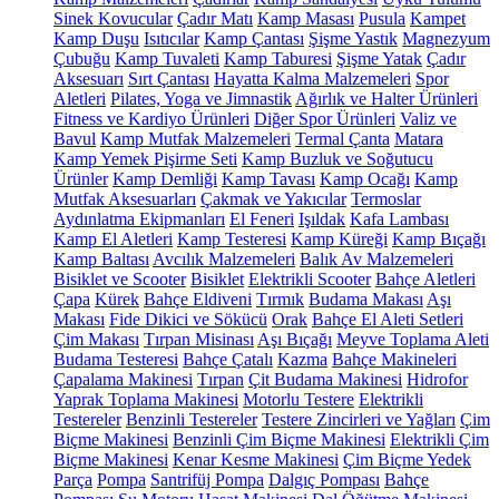
Sinek Kovucular
Çadır Matı
Kamp Masası
Pusula
Kampet
Kamp Duşu
Isıtıcılar
Kamp Çantası
Şişme Yastık
Magnezyum
Çubuğu
Kamp Tuvaleti
Kamp Taburesi
Şişme Yatak
Çadır
Aksesuarı
Sırt Çantası
Hayatta Kalma Malzemeleri
Spor
Aletleri
Pilates, Yoga ve Jimnastik
Ağırlık ve Halter Ürünleri
Fitness ve Kardiyo Ürünleri
Diğer Spor Ürünleri
Valiz ve
Bavul
Kamp Mutfak Malzemeleri
Termal Çanta
Matara
Kamp Yemek Pişirme Seti
Kamp Buzluk ve Soğutucu
Ürünler
Kamp Demliği
Kamp Tavası
Kamp Ocağı
Kamp
Mutfak Aksesuarları
Çakmak ve Yakıcılar
Termoslar
Aydınlatma Ekipmanları
El Feneri
Işıldak
Kafa Lambası
Kamp El Aletleri
Kamp Testeresi
Kamp Küreği
Kamp Bıçağı
Kamp Baltası
Avcılık Malzemeleri
Balık Av Malzemeleri
Bisiklet ve Scooter
Bisiklet
Elektrikli Scooter
Bahçe Aletleri
Çapa
Kürek
Bahçe Eldiveni
Tırmık
Budama Makası
Aşı
Makası
Fide Dikici ve Sökücü
Orak
Bahçe El Aleti Setleri
Çim Makası
Tırpan Misinası
Aşı Bıçağı
Meyve Toplama Aleti
Budama Testeresi
Bahçe Çatalı
Kazma
Bahçe Makineleri
Çapalama Makinesi
Tırpan
Çit Budama Makinesi
Hidrofor
Yaprak Toplama Makinesi
Motorlu Testere
Elektrikli
Testereler
Benzinli Testereler
Testere Zincirleri ve Yağları
Çim
Biçme Makinesi
Benzinli Çim Biçme Makinesi
Elektrikli Çim
Biçme Makinesi
Kenar Kesme Makinesi
Çim Biçme Yedek
Parça
Pompa
Santrifüj Pompa
Dalgıç Pompası
Bahçe