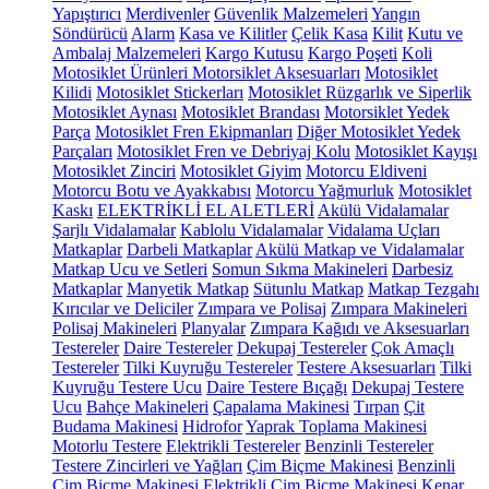
Yapıştırıcı
Merdivenler
Güvenlik Malzemeleri
Yangın
Söndürücü
Alarm
Kasa ve Kilitler
Çelik Kasa
Kilit
Kutu ve
Ambalaj Malzemeleri
Kargo Kutusu
Kargo Poşeti
Koli
Motosiklet Ürünleri
Motorsiklet Aksesuarları
Motosiklet
Kilidi
Motosiklet Stickerları
Motosiklet Rüzgarlık ve Siperlik
Motosiklet Aynası
Motosiklet Brandası
Motorsiklet Yedek
Parça
Motosiklet Fren Ekipmanları
Diğer Motosiklet Yedek
Parçaları
Motosiklet Fren ve Debriyaj Kolu
Motosiklet Kayışı
Motosiklet Zinciri
Motosiklet Giyim
Motorcu Eldiveni
Motorcu Botu ve Ayakkabısı
Motorcu Yağmurluk
Motosiklet
Kaskı
ELEKTRİKLİ EL ALETLERİ
Akülü Vidalamalar
Şarjlı Vidalamalar
Kablolu Vidalamalar
Vidalama Uçları
Matkaplar
Darbeli Matkaplar
Akülü Matkap ve Vidalamalar
Matkap Ucu ve Setleri
Somun Sıkma Makineleri
Darbesiz
Matkaplar
Manyetik Matkap
Sütunlu Matkap
Matkap Tezgahı
Kırıcılar ve Deliciler
Zımpara ve Polisaj
Zımpara Makineleri
Polisaj Makineleri
Planyalar
Zımpara Kağıdı ve Aksesuarları
Testereler
Daire Testereler
Dekupaj Testereler
Çok Amaçlı
Testereler
Tilki Kuyruğu Testereler
Testere Aksesuarları
Tilki
Kuyruğu Testere Ucu
Daire Testere Bıçağı
Dekupaj Testere
Ucu
Bahçe Makineleri
Çapalama Makinesi
Tırpan
Çit
Budama Makinesi
Hidrofor
Yaprak Toplama Makinesi
Motorlu Testere
Elektrikli Testereler
Benzinli Testereler
Testere Zincirleri ve Yağları
Çim Biçme Makinesi
Benzinli
Çim Biçme Makinesi
Elektrikli Çim Biçme Makinesi
Kenar