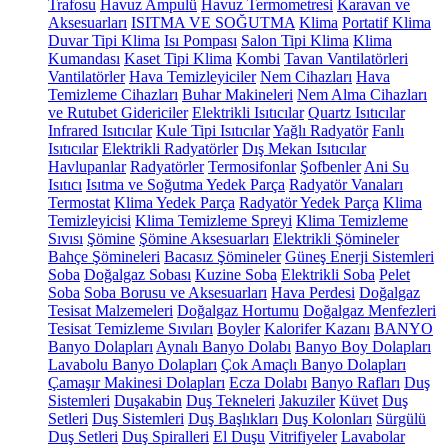
Trafosu
Havuz Ampulü
Havuz Termometresi
Karavan ve
Aksesuarları
ISITMA VE SOĞUTMA
Klima
Portatif Klima
Duvar Tipi Klima
Isı Pompası
Salon Tipi Klima
Klima
Kumandası
Kaset Tipi Klima
Kombi
Tavan Vantilatörleri
Vantilatörler
Hava Temizleyiciler
Nem Cihazları
Hava
Temizleme Cihazları
Buhar Makineleri
Nem Alma Cihazları
ve Rutubet Gidericiler
Elektrikli Isıtıcılar
Quartz Isıtıcılar
Infrared Isıtıcılar
Kule Tipi Isıtıcılar
Yağlı Radyatör
Fanlı
Isıtıcılar
Elektrikli Radyatörler
Dış Mekan Isıtıcılar
Havlupanlar
Radyatörler
Termosifonlar
Şofbenler
Ani Su
Isıtıcı
Isıtma ve Soğutma Yedek Parça
Radyatör Vanaları
Termostat
Klima Yedek Parça
Radyatör Yedek Parça
Klima
Temizleyicisi
Klima Temizleme Spreyi
Klima Temizleme
Sıvısı
Şömine
Şömine Aksesuarları
Elektrikli Şömineler
Bahçe Şömineleri
Bacasız Şömineler
Güneş Enerji Sistemleri
Soba
Doğalgaz Sobası
Kuzine Soba
Elektrikli Soba
Pelet
Soba
Soba Borusu ve Aksesuarları
Hava Perdesi
Doğalgaz
Tesisat Malzemeleri
Doğalgaz Hortumu
Doğalgaz Menfezleri
Tesisat Temizleme Sıvıları
Boyler
Kalorifer Kazanı
BANYO
Banyo Dolapları
Aynalı Banyo Dolabı
Banyo Boy Dolapları
Lavabolu Banyo Dolapları
Çok Amaçlı Banyo Dolapları
Çamaşır Makinesi Dolapları
Ecza Dolabı
Banyo Rafları
Duş
Sistemleri
Duşakabin
Duş Tekneleri
Jakuziler
Küvet
Duş
Setleri
Duş Sistemleri
Duş Başlıkları
Duş Kolonları
Sürgülü
Duş Setleri
Duş Spiralleri
El Duşu
Vitrifiyeler
Lavabolar