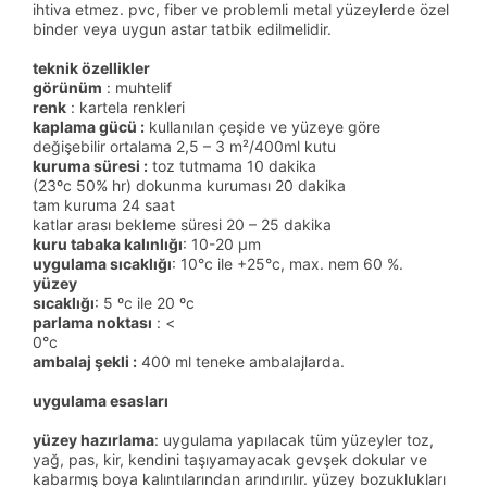
ihtiva etmez. pvc, fiber ve problemli metal yüzeylerde özel
binder veya uygun astar tatbik edilmelidir.
teknik özellikler
görünüm
: muhtelif
renk
: kartela renkleri
kaplama gücü :
kullanılan çeşide ve yüzeye göre
değişebilir ortalama 2,5 – 3 m²/400ml kutu
kuruma süresi :
toz tutmama 10 dakika
(23ºc 50% hr) dokunma kuruması 20 dakika
tam kuruma 24 saat
katlar arası bekleme süresi 20 – 25 dakika
kuru tabaka kalınlığı
: 10-20 μm
uygulama sıcaklığı
: 10°c ile +25°c, max. nem 60 %.
yüzey
sıcaklığı
: 5 ºc ile 20 ºc
parlama noktası
: <
0°c
ambalaj şekli :
400 ml teneke ambalajlarda.
uygulama esasları
yüzey hazırlama
: uygulama yapılacak tüm yüzeyler toz,
yağ, pas, kir, kendini taşıyamayacak gevşek dokular ve
kabarmış boya kalıntılarından arındırılır. yüzey bozuklukları