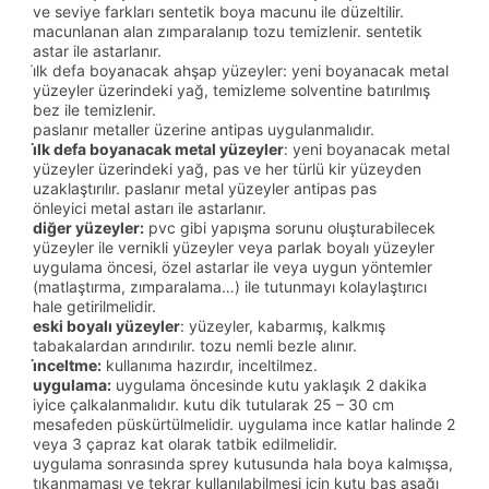
ve seviye farkları sentetik boya macunu ile düzeltilir.
macunlanan alan zımparalanıp tozu temizlenir. sentetik
astar ile astarlanır.
i̇lk defa boyanacak ahşap yüzeyler: yeni boyanacak metal
yüzeyler üzerindeki yağ, temizleme solventine batırılmış
bez ile temizlenir.
paslanır metaller üzerine antipas uygulanmalıdır.
i̇lk defa boyanacak metal yüzeyler
: yeni boyanacak metal
yüzeyler üzerindeki yağ, pas ve her türlü kir yüzeyden
uzaklaştırılır. paslanır metal yüzeyler antipas pas
önleyici metal astarı ile astarlanır.
diğer yüzeyler:
pvc gibi yapışma sorunu oluşturabilecek
yüzeyler ile vernikli yüzeyler veya parlak boyalı yüzeyler
uygulama öncesi, özel astarlar ile veya uygun yöntemler
(matlaştırma, zımparalama…) ile tutunmayı kolaylaştırıcı
hale getirilmelidir.
eski boyalı yüzeyler
: yüzeyler, kabarmış, kalkmış
tabakalardan arındırılır. tozu nemli bezle alınır.
i̇nceltme:
kullanıma hazırdır, inceltilmez.
uygulama:
uygulama öncesinde kutu yaklaşık 2 dakika
iyice çalkalanmalıdır. kutu dik tutularak 25 – 30 cm
mesafeden püskürtülmelidir. uygulama ince katlar halinde 2
veya 3 çapraz kat olarak tatbik edilmelidir.
uygulama sonrasında sprey kutusunda hala boya kalmışsa,
tıkanmaması ve tekrar kullanılabilmesi için kutu baş aşağı