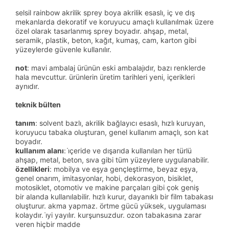
selsil rainbow akrilik sprey boya akrilik esaslı, iç ve dış
mekanlarda dekoratif ve koruyucu amaçlı kullanılmak üzere
özel olarak tasarlanmış sprey boyadır. ahşap, metal,
seramik, plastik, beton, kağıt, kumaş, cam, karton gibi
yüzeylerde güvenle kullanılır.
not
: mavi ambalaj ürünün eski ambalajıdır, bazı renklerde
hala mevcuttur. ürünlerin üretim tarihleri yeni, içerikleri
aynıdır.
teknik bülten
tanım
: solvent bazlı, akrilik bağlayıcı esaslı, hızlı kuruyan,
koruyucu tabaka oluşturan, genel kullanım amaçlı, son kat
boyadır.
kullanım alanı
: i̇çeride ve dışarıda kullanılan her türlü
ahşap, metal, beton, sıva gibi tüm yüzeylere uygulanabilir.
özellikleri
: mobilya ve eşya gençleştirme, beyaz eşya,
genel onarım, imitasyonlar, hobi, dekorasyon, bisiklet,
motosiklet, otomotiv ve makine parçaları gibi çok geniş
bir alanda kullanılabilir. hızlı kurur, dayanıklı bir film tabakası
oluşturur. akma yapmaz. örtme gücü yüksek, uygulaması
kolaydır. i̇yi yayılır. kurşunsuzdur. ozon tabakasına zarar
veren hiçbir madde