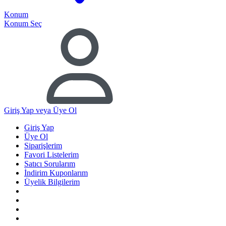
Konum
Konum Seç
Giriş Yap
veya Üye Ol
Giriş Yap
Üye Ol
Siparişlerim
Favori Listelerim
Satıcı Sorularım
İndirim Kuponlarım
Üyelik Bilgilerim