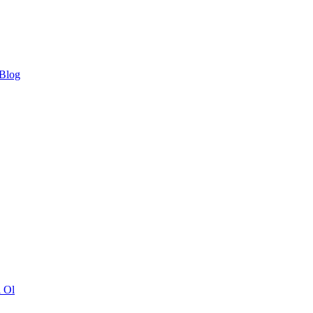
 Blog
ı Ol