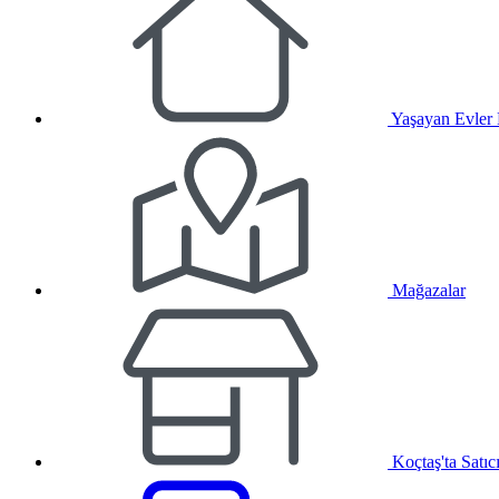
Yaşayan Evler
Mağazalar
Koçtaş'ta Satıc