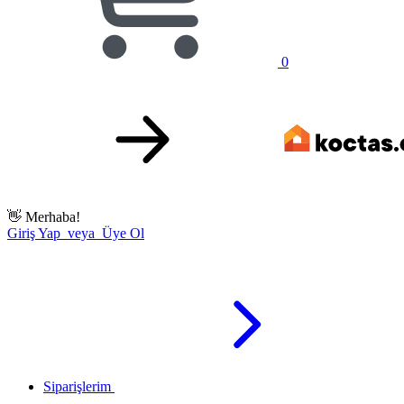
0
👋
Merhaba!
Giriş Yap veya Üye Ol
Siparişlerim