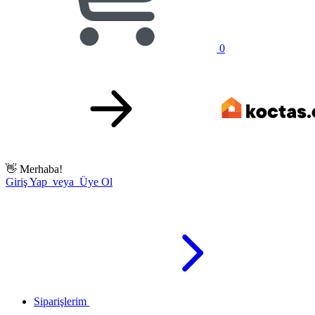
0
👋
Merhaba!
Giriş Yap veya Üye Ol
Siparişlerim