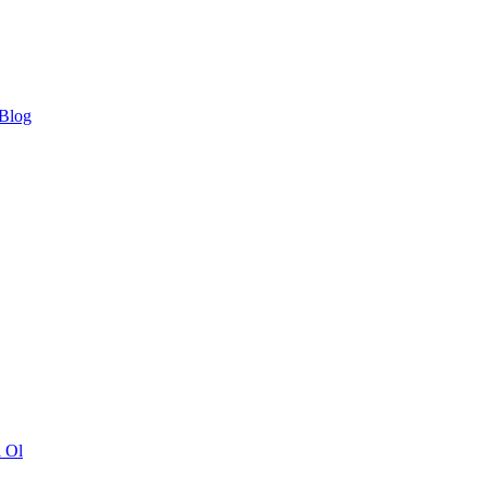
 Blog
ı Ol