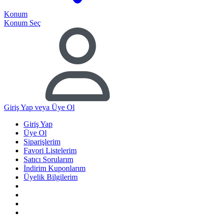
Konum
Konum Seç
Giriş Yap
veya Üye Ol
Giriş Yap
Üye Ol
Siparişlerim
Favori Listelerim
Satıcı Sorularım
İndirim Kuponlarım
Üyelik Bilgilerim