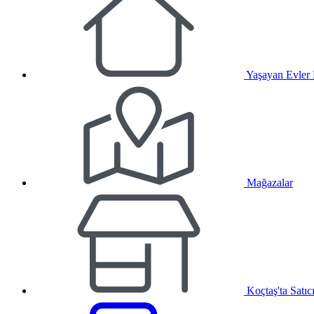
Yaşayan Evler
Mağazalar
Koçtaş'ta Satıc