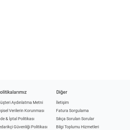
olitikalarımız
Diğer
üşteri Aydınlatma Metni
İletişim
işisel Verilerin Korunması
Fatura Sorgulama
ade & İptal Politikası
Sıkça Sorulan Sorular
edarikçi Güvenliği Politikası
Bilgi Toplumu Hizmetleri