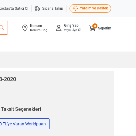
Yardım ve Destek
Koçtaş'ta Satıcı Ol
Sipariş Takip
Giriş Yap
Konum
0
Sepetim
veya Üye Ol
Konum Seç
18-2020
n
Taksit Seçenekleri
50 TL'ye Varan Worldpuan