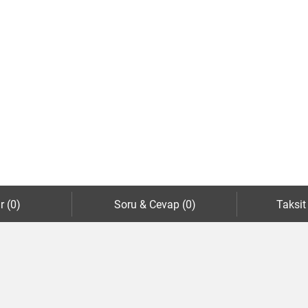
r (0)
Soru & Cevap (0)
Taksit