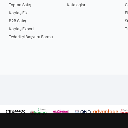
Toptan Satış
Kataloglar
Gi
Koçtaş Fix
Et
B2B Satış
S
Koçtaş Export
T
Tedarikçi Başvuru Formu