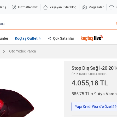
Satış
Hizmetlerimiz
Yaşayan Evler Blog
Mağazalar
ünler
Koçtaş Outlet ⭐
Çok Satanlar
Oto Yedek Parça
Stop Dış Sağ İ-20 20
Ürün Kodu: 5001470386
4.055,18 TL
585,75 TL x 9 Aya Vara
Yapı Kredi World'e Özel 5