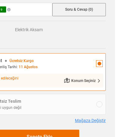
Soru & Cevap (0)
9
Elektrik Aksam
at
●
Ücretsiz Kargo
iliş Tarihi:
11 Ağustos
 edileceğini
Konum Seçiniz
siz Teslim
i uygun değil
Mağaza Değiştir
Sepete Ekle