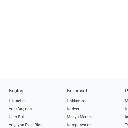
Koçtaş
Kurumsal
P
Hizmetler
Hakkımızda
M
Yanı Başında
Kariyer
K
Usta Bul
Medya Merkezi
İ
Yaşayan Evler Blog
Kampanyalar
T