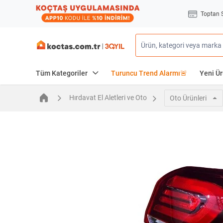
Toptan 
Tüm Kategoriler
Turuncu Trend Alarmı🚨
Yeni Ür
Hırdavat El Aletleri ve Oto
Oto Ürünleri