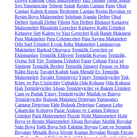
Dosya
Etiketlik
Okul Malzemeleri
Yazı Tahtası
Tahta Silgisi
Sıvı Yapıştırıcılar
Tebeşir
Suluk
Resim Çantası
Pano
Okul
Çantası
Kalem Kutusu
Beslenme Çantası
Resim Boyaları ve
Resim Boya Malzemeleri
Selobant
Ajanda
Defter
Okul
Defteri
Spiralli Defter
Fihrist
Not Defteri
Bloknot
Kırtasiye
Malzemeleri
Masaüstü Gereçleri
Kırtasiye Kağıt Ürünleri
Kırtasiye Seti
Kalem ve Yazı Gereçleri
Koli Bandı Makinesi
Para Makineleri
Para Çekmeceleri
Para Sayma Makineleri
Ofis Sarf Ürünleri
Evrak İmha Makineleri
Laminasyon
Makineleri
Barkod Okuyucu
Temizlik Gereçleri ve
Ekipmanları
Temizlik Eldiveni
Temizlik Kovası
Temizlik,
Ovma Teli
Tüy Toplama Ürünleri
Faraş
Çekpas
Fırça ve
Süpürge
Temizlik Bezleri
Temizlik Süngeri
Paspas ve Mop
Kâğıt Havlu
Tuvalet Kağıdı
Islak Mendil
Ev Temizlik
Malzemeleri
Tuvalet Temizleyici
Yüzey Temizleyiciler
Yağ,
Kireç ve Pas Çözücüler
Çubuklu Oda Kokusu
Oda Kokusu
Halı Temizleyiciler
Ahşap Temizleyiciler ve Bakım Ürünleri
Cam ve Parlak Yüzey Temizleyiciler
Mutfak ve Banyo
Temizleyiciler
Bulaşık Makinesi Deterjanı
Yumuşatıcı
Çamaşır Deterjanı
Elde Bulaşık Deterjanı
Çamaşır Leke
Çıkarıcılar
Kolonya
Pazar Arabası ve Çantası
Eğlence
Ürünleri
Parti Malzemeleri
Puzzle
Hobi Malzemeleri
Hobi
Boya ve Resim Malzemeleri
Ahşap Boyaları
Akrilik Boyalar
Sulu Boya
Yağlı Boya Seti
Eskitme Boyası
Cam ve Seramik
Boyaları
Metalik Boya
Şövale
Kumaş Boyaları
Resim Fırçası