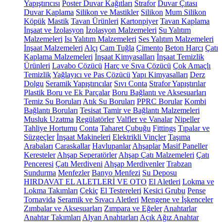
Yapıştırıcısı
Poster Duvar Kağıtları
Strafor
Duvar Çıtası
Duvar Kaplama
Silikon ve Mastikler
Silikon
Mum Silikon
Köpük
Mastik
Tavan Ürünleri
Kartonpiyer
Tavan Kaplama
İnşaat ve İzolasyon
İzolasyon Malzemeleri
Su Yalıtım
Malzemeleri
Isı Yalıtım Malzemeleri
Ses Yalıtım Malzemeleri
İnşaat Malzemeleri
Alçı
Cam Tuğla
Çimento
Beton Harcı
Çatı
Kaplama Malzemeleri
İnşaat Kimyasalları
İnşaat Temizlik
Ürünleri
Lavabo Çözücü
Harç ve Sıva Çözücü
Çok Amaçlı
Temizlik
Yağlayıcı ve Pas Çözücü
Yapı Kimyasalları
Derz
Dolgu
Seramik Yapıştırıcılar
Sıvı Conta
Strafor Yapıştırılar
Plastik Boru ve Ek Parçalar
Boru Bağlantı ve Aksesuarları
Temiz Su Boruları
Atık Su Boruları
PPRC Borular
Kombi
Bağlantı Boruları
Tesisat Tamir ve Bağlantı Malzemeleri
Musluk Uzatma
Regülatörler
Valfler ve Vanalar
Nipeller
Tahliye Hortumu
Conta
Taharet Çubuğu
Fittings
Tıpalar ve
Süzgeçler
İnşaat Makineleri
Elektrikli Vinçler
Taşıma
Arabaları
Caraskallar
Havlupanlar
Ahşaplar
Masif Paneller
Keresteler
Ahşap Seperatörler
Ahşap Çatı Malzemeleri
Çatı
Penceresi
Çatı Merdiveni
Ahşap Merdivenler
Trabzan
Sundurma
Menfezler
Banyo Menfezi
Su Deposu
HIRDAVAT EL ALETLERİ VE OTO
El Aletleri
Lokma ve
Lokma Takımları
Çekiç
El Testereleri
Kesici Grubu
Pense
Tornavida
Seramik ve Sıvacı Aletleri
Mengene ve İşkenceler
Zımbalar ve Aksesuarları
Zımpara ve Eğeler
Anahtarlar
Anahtar Takımları
Alyan Anahtarları
Açık Ağız Anahtar