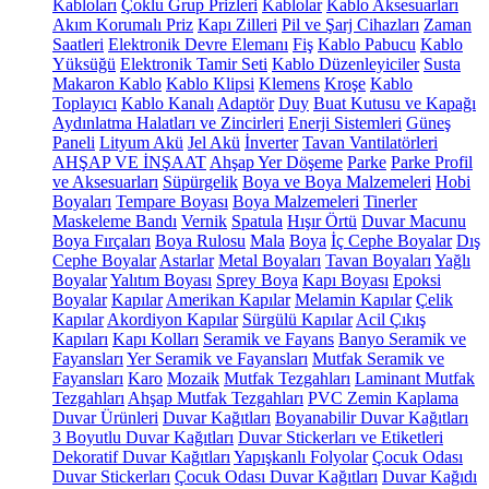
Kabloları
Çoklu Grup Prizleri
Kablolar
Kablo Aksesuarları
Akım Korumalı Priz
Kapı Zilleri
Pil ve Şarj Cihazları
Zaman
Saatleri
Elektronik Devre Elemanı
Fiş
Kablo Pabucu
Kablo
Yüksüğü
Elektronik Tamir Seti
Kablo Düzenleyiciler
Susta
Makaron Kablo
Kablo Klipsi
Klemens
Kroşe
Kablo
Toplayıcı
Kablo Kanalı
Adaptör
Duy
Buat Kutusu ve Kapağı
Aydınlatma Halatları ve Zincirleri
Enerji Sistemleri
Güneş
Paneli
Lityum Akü
Jel Akü
İnverter
Tavan Vantilatörleri
AHŞAP VE İNŞAAT
Ahşap Yer Döşeme
Parke
Parke Profil
ve Aksesuarları
Süpürgelik
Boya ve Boya Malzemeleri
Hobi
Boyaları
Tempare Boyası
Boya Malzemeleri
Tinerler
Maskeleme Bandı
Vernik
Spatula
Hışır Örtü
Duvar Macunu
Boya Fırçaları
Boya Rulosu
Mala
Boya
İç Cephe Boyalar
Dış
Cephe Boyalar
Astarlar
Metal Boyaları
Tavan Boyaları
Yağlı
Boyalar
Yalıtım Boyası
Sprey Boya
Kapı Boyası
Epoksi
Boyalar
Kapılar
Amerikan Kapılar
Melamin Kapılar
Çelik
Kapılar
Akordiyon Kapılar
Sürgülü Kapılar
Acil Çıkış
Kapıları
Kapı Kolları
Seramik ve Fayans
Banyo Seramik ve
Fayansları
Yer Seramik ve Fayansları
Mutfak Seramik ve
Fayansları
Karo
Mozaik
Mutfak Tezgahları
Laminant Mutfak
Tezgahları
Ahşap Mutfak Tezgahları
PVC Zemin Kaplama
Duvar Ürünleri
Duvar Kağıtları
Boyanabilir Duvar Kağıtları
3 Boyutlu Duvar Kağıtları
Duvar Stickerları ve Etiketleri
Dekoratif Duvar Kağıtları
Yapışkanlı Folyolar
Çocuk Odası
Duvar Stickerları
Çocuk Odası Duvar Kağıtları
Duvar Kağıdı