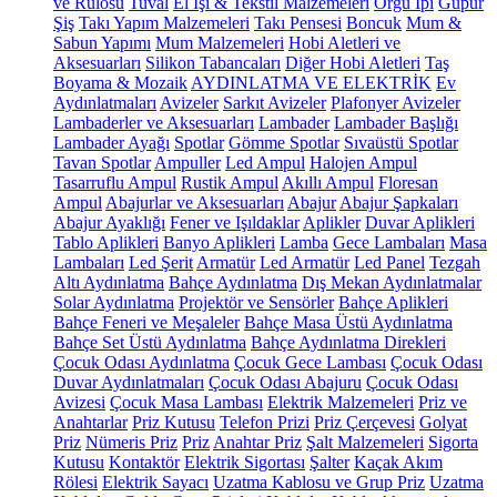
ve Rulosu
Tuval
El İşi & Tekstil Malzemeleri
Örgü İpi
Güpür
Şiş
Takı Yapım Malzemeleri
Takı Pensesi
Boncuk
Mum &
Sabun Yapımı
Mum Malzemeleri
Hobi Aletleri ve
Aksesuarları
Silikon Tabancaları
Diğer Hobi Aletleri
Taş
Boyama & Mozaik
AYDINLATMA VE ELEKTRİK
Ev
Aydınlatmaları
Avizeler
Sarkıt Avizeler
Plafonyer Avizeler
Lambaderler ve Aksesuarları
Lambader
Lambader Başlığı
Lambader Ayağı
Spotlar
Gömme Spotlar
Sıvaüstü Spotlar
Tavan Spotlar
Ampuller
Led Ampul
Halojen Ampul
Tasarruflu Ampul
Rustik Ampul
Akıllı Ampul
Floresan
Ampul
Abajurlar ve Aksesuarları
Abajur
Abajur Şapkaları
Abajur Ayaklığı
Fener ve Işıldaklar
Aplikler
Duvar Aplikleri
Tablo Aplikleri
Banyo Aplikleri
Lamba
Gece Lambaları
Masa
Lambaları
Led Şerit
Armatür
Led Armatür
Led Panel
Tezgah
Altı Aydınlatma
Bahçe Aydınlatma
Dış Mekan Aydınlatmalar
Solar Aydınlatma
Projektör ve Sensörler
Bahçe Aplikleri
Bahçe Feneri ve Meşaleler
Bahçe Masa Üstü Aydınlatma
Bahçe Set Üstü Aydınlatma
Bahçe Aydınlatma Direkleri
Çocuk Odası Aydınlatma
Çocuk Gece Lambası
Çocuk Odası
Duvar Aydınlatmaları
Çocuk Odası Abajuru
Çocuk Odası
Avizesi
Çocuk Masa Lambası
Elektrik Malzemeleri
Priz ve
Anahtarlar
Priz Kutusu
Telefon Prizi
Priz Çerçevesi
Golyat
Priz
Nümeris Priz
Priz
Anahtar Priz
Şalt Malzemeleri
Sigorta
Kutusu
Kontaktör
Elektrik Sigortası
Şalter
Kaçak Akım
Rölesi
Elektrik Sayacı
Uzatma Kablosu ve Grup Priz
Uzatma