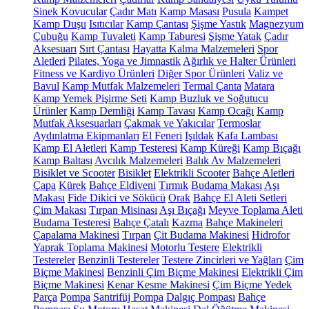
Sinek Kovucular
Çadır Matı
Kamp Masası
Pusula
Kampet
Kamp Duşu
Isıtıcılar
Kamp Çantası
Şişme Yastık
Magnezyum
Çubuğu
Kamp Tuvaleti
Kamp Taburesi
Şişme Yatak
Çadır
Aksesuarı
Sırt Çantası
Hayatta Kalma Malzemeleri
Spor
Aletleri
Pilates, Yoga ve Jimnastik
Ağırlık ve Halter Ürünleri
Fitness ve Kardiyo Ürünleri
Diğer Spor Ürünleri
Valiz ve
Bavul
Kamp Mutfak Malzemeleri
Termal Çanta
Matara
Kamp Yemek Pişirme Seti
Kamp Buzluk ve Soğutucu
Ürünler
Kamp Demliği
Kamp Tavası
Kamp Ocağı
Kamp
Mutfak Aksesuarları
Çakmak ve Yakıcılar
Termoslar
Aydınlatma Ekipmanları
El Feneri
Işıldak
Kafa Lambası
Kamp El Aletleri
Kamp Testeresi
Kamp Küreği
Kamp Bıçağı
Kamp Baltası
Avcılık Malzemeleri
Balık Av Malzemeleri
Bisiklet ve Scooter
Bisiklet
Elektrikli Scooter
Bahçe Aletleri
Çapa
Kürek
Bahçe Eldiveni
Tırmık
Budama Makası
Aşı
Makası
Fide Dikici ve Sökücü
Orak
Bahçe El Aleti Setleri
Çim Makası
Tırpan Misinası
Aşı Bıçağı
Meyve Toplama Aleti
Budama Testeresi
Bahçe Çatalı
Kazma
Bahçe Makineleri
Çapalama Makinesi
Tırpan
Çit Budama Makinesi
Hidrofor
Yaprak Toplama Makinesi
Motorlu Testere
Elektrikli
Testereler
Benzinli Testereler
Testere Zincirleri ve Yağları
Çim
Biçme Makinesi
Benzinli Çim Biçme Makinesi
Elektrikli Çim
Biçme Makinesi
Kenar Kesme Makinesi
Çim Biçme Yedek
Parça
Pompa
Santrifüj Pompa
Dalgıç Pompası
Bahçe