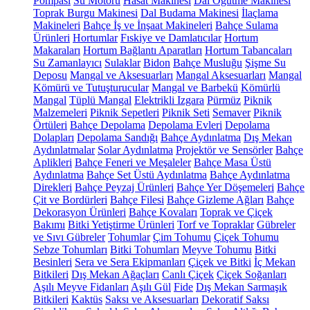
Pompası
Su Motoru
Hasat Makinesi
Dal Öğütme Makinesi
Toprak Burgu Makinesi
Dal Budama Makinesi
İlaçlama
Makineleri
Bahçe İş ve İnşaat Makineleri
Bahçe Sulama
Ürünleri
Hortumlar
Fıskiye ve Damlatıcılar
Hortum
Makaraları
Hortum Bağlantı Aparatları
Hortum Tabancaları
Su Zamanlayıcı
Sulaklar
Bidon
Bahçe Musluğu
Şişme Su
Deposu
Mangal ve Aksesuarları
Mangal Aksesuarları
Mangal
Kömürü ve Tutuşturucular
Mangal ve Barbekü
Kömürlü
Mangal
Tüplü Mangal
Elektrikli Izgara
Pürmüz
Piknik
Malzemeleri
Piknik Sepetleri
Piknik Seti
Semaver
Piknik
Örtüleri
Bahçe Depolama
Depolama Evleri
Depolama
Dolapları
Depolama Sandığı
Bahçe Aydınlatma
Dış Mekan
Aydınlatmalar
Solar Aydınlatma
Projektör ve Sensörler
Bahçe
Aplikleri
Bahçe Feneri ve Meşaleler
Bahçe Masa Üstü
Aydınlatma
Bahçe Set Üstü Aydınlatma
Bahçe Aydınlatma
Direkleri
Bahçe Peyzaj Ürünleri
Bahçe Yer Döşemeleri
Bahçe
Çit ve Bordürleri
Bahçe Filesi
Bahçe Gizleme Ağları
Bahçe
Dekorasyon Ürünleri
Bahçe Kovaları
Toprak ve Çiçek
Bakımı
Bitki Yetiştirme Ürünleri
Torf ve Topraklar
Gübreler
ve Sıvı Gübreler
Tohumlar
Çim Tohumu
Çiçek Tohumu
Sebze Tohumları
Bitki Tohumları
Meyve Tohumu
Bitki
Besinleri
Sera ve Sera Ekipmanları
Çiçek ve Bitki
İç Mekan
Bitkileri
Dış Mekan Ağaçları
Canlı Çiçek
Çiçek Soğanları
Aşılı Meyve Fidanları
Aşılı Gül
Fide
Dış Mekan Sarmaşık
Bitkileri
Kaktüs
Saksı ve Aksesuarları
Dekoratif Saksı