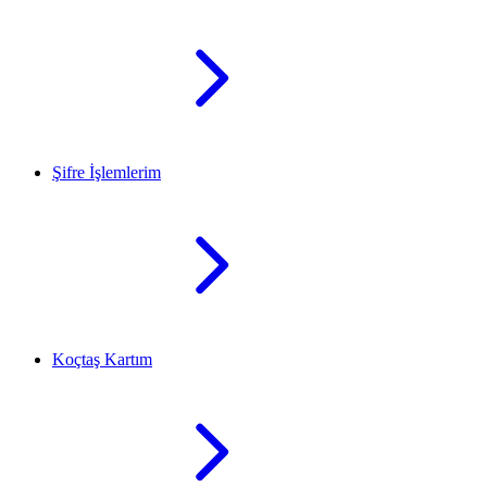
Şifre İşlemlerim
Koçtaş Kartım