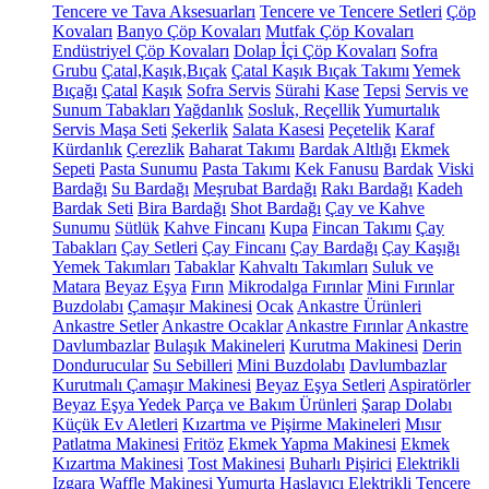
Tencere ve Tava Aksesuarları
Tencere ve Tencere Setleri
Çöp
Kovaları
Banyo Çöp Kovaları
Mutfak Çöp Kovaları
Endüstriyel Çöp Kovaları
Dolap İçi Çöp Kovaları
Sofra
Grubu
Çatal,Kaşık,Bıçak
Çatal Kaşık Bıçak Takımı
Yemek
Bıçağı
Çatal
Kaşık
Sofra Servis
Sürahi
Kase
Tepsi
Servis ve
Sunum Tabakları
Yağdanlık
Sosluk, Reçellik
Yumurtalık
Servis Maşa Seti
Şekerlik
Salata Kasesi
Peçetelik
Karaf
Kürdanlık
Çerezlik
Baharat Takımı
Bardak Altlığı
Ekmek
Sepeti
Pasta Sunumu
Pasta Takımı
Kek Fanusu
Bardak
Viski
Bardağı
Su Bardağı
Meşrubat Bardağı
Rakı Bardağı
Kadeh
Bardak Seti
Bira Bardağı
Shot Bardağı
Çay ve Kahve
Sunumu
Sütlük
Kahve Fincanı
Kupa
Fincan Takımı
Çay
Tabakları
Çay Setleri
Çay Fincanı
Çay Bardağı
Çay Kaşığı
Yemek Takımları
Tabaklar
Kahvaltı Takımları
Suluk ve
Matara
Beyaz Eşya
Fırın
Mikrodalga Fırınlar
Mini Fırınlar
Buzdolabı
Çamaşır Makinesi
Ocak
Ankastre Ürünleri
Ankastre Setler
Ankastre Ocaklar
Ankastre Fırınlar
Ankastre
Davlumbazlar
Bulaşık Makineleri
Kurutma Makinesi
Derin
Dondurucular
Su Sebilleri
Mini Buzdolabı
Davlumbazlar
Kurutmalı Çamaşır Makinesi
Beyaz Eşya Setleri
Aspiratörler
Beyaz Eşya Yedek Parça ve Bakım Ürünleri
Şarap Dolabı
Küçük Ev Aletleri
Kızartma ve Pişirme Makineleri
Mısır
Patlatma Makinesi
Fritöz
Ekmek Yapma Makinesi
Ekmek
Kızartma Makinesi
Tost Makinesi
Buharlı Pişirici
Elektrikli
Izgara
Waffle Makinesi
Yumurta Haşlayıcı
Elektrikli Tencere