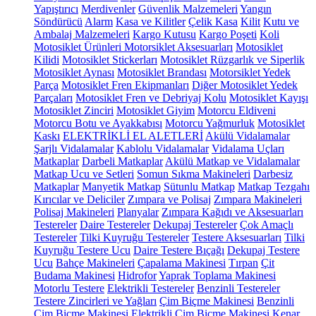
Yapıştırıcı
Merdivenler
Güvenlik Malzemeleri
Yangın
Söndürücü
Alarm
Kasa ve Kilitler
Çelik Kasa
Kilit
Kutu ve
Ambalaj Malzemeleri
Kargo Kutusu
Kargo Poşeti
Koli
Motosiklet Ürünleri
Motorsiklet Aksesuarları
Motosiklet
Kilidi
Motosiklet Stickerları
Motosiklet Rüzgarlık ve Siperlik
Motosiklet Aynası
Motosiklet Brandası
Motorsiklet Yedek
Parça
Motosiklet Fren Ekipmanları
Diğer Motosiklet Yedek
Parçaları
Motosiklet Fren ve Debriyaj Kolu
Motosiklet Kayışı
Motosiklet Zinciri
Motosiklet Giyim
Motorcu Eldiveni
Motorcu Botu ve Ayakkabısı
Motorcu Yağmurluk
Motosiklet
Kaskı
ELEKTRİKLİ EL ALETLERİ
Akülü Vidalamalar
Şarjlı Vidalamalar
Kablolu Vidalamalar
Vidalama Uçları
Matkaplar
Darbeli Matkaplar
Akülü Matkap ve Vidalamalar
Matkap Ucu ve Setleri
Somun Sıkma Makineleri
Darbesiz
Matkaplar
Manyetik Matkap
Sütunlu Matkap
Matkap Tezgahı
Kırıcılar ve Deliciler
Zımpara ve Polisaj
Zımpara Makineleri
Polisaj Makineleri
Planyalar
Zımpara Kağıdı ve Aksesuarları
Testereler
Daire Testereler
Dekupaj Testereler
Çok Amaçlı
Testereler
Tilki Kuyruğu Testereler
Testere Aksesuarları
Tilki
Kuyruğu Testere Ucu
Daire Testere Bıçağı
Dekupaj Testere
Ucu
Bahçe Makineleri
Çapalama Makinesi
Tırpan
Çit
Budama Makinesi
Hidrofor
Yaprak Toplama Makinesi
Motorlu Testere
Elektrikli Testereler
Benzinli Testereler
Testere Zincirleri ve Yağları
Çim Biçme Makinesi
Benzinli
Çim Biçme Makinesi
Elektrikli Çim Biçme Makinesi
Kenar