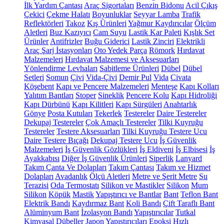
İlk Yardım Çantası
Araç Sigortaları
Benzin Bidonu
Acil Çıkış
Çekici
Çekme Halatı
Boyunluklar
Seyyar Lamba
Trafik
Reflektörleri
Takoz
Kış Ürünleri
Yağmur Kaydırıcılar
Ölçüm
Aletleri
Buz Kazıyıcı
Cam Suyu
Lastik Kar Paleti
Kışlık Set
Ürünler
Antifrizler
Buğu Giderici
Lastik Zinciri
Elektrikli
Araç Şarj İstasyonları
Oto Yedek Parça
Römork
Hırdavat
Malzemeleri
Hırdavat Malzemesi ve Aksesuarları
Yönlendirme Levhaları
Sabitleme Ürünleri
Dübel
Dübel
Setleri
Somun
Çivi
Vida-Çivi
Demir Pul
Vida
Civata
Köşebent
Kapı ve Pencere Malzemeleri
Menteşe
Kapı Kolları
Yalıtım Bantları
Stoper
Sineklik
Pencere Kolu
Kapı Hidroliği
Kapı Dürbünü
Kapı Kilitleri
Kapı Sürgüleri
Anahtarlık
Gönye
Posta Kutuları
Tekerlek
Testereler
Daire Testereler
Dekupaj Testereler
Çok Amaçlı Testereler
Tilki Kuyruğu
Testereler
Testere Aksesuarları
Tilki Kuyruğu Testere Ucu
Daire Testere Bıçağı
Dekupaj Testere Ucu
İş Güvenlik
Malzemeleri
İş Güvenlik Gözlükleri
İş Eldiveni
İş Elbisesi
İş
Ayakkabısı
Diğer İş Güvenlik Ürünleri
Siperlik
Lanyard
Takım Çanta Ve Dolapları
Takım Çantası
Takım ve Hizmet
Dolapları
Avadanlık
Ölçü Aletleri
Metre ve Şerit Metre
Su
Terazisi
Oda Termostatı
Silikon ve Mastikler
Silikon
Mum
Silikon
Köpük
Mastik
Yapıştırıcı ve Bantlar
Bant
Teflon Bant
Elektrik Bandı
Kaydırmaz Bant
Koli Bandı
Çift Taraflı Bant
Alüminyum Bant
İzolasyon Bandı
Yapıştırıcılar
Tutkal
Kimyasal Dübeller
Japon Yapıştırıcıları
Epoksi
Hızlı