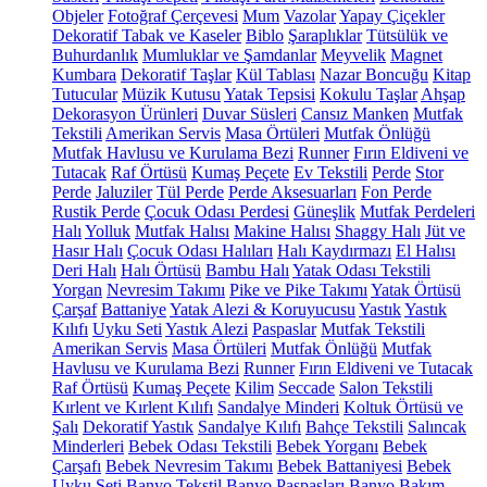
Objeler
Fotoğraf Çerçevesi
Mum
Vazolar
Yapay Çiçekler
Dekoratif Tabak ve Kaseler
Biblo
Şaraplıklar
Tütsülük ve
Buhurdanlık
Mumluklar ve Şamdanlar
Meyvelik
Magnet
Kumbara
Dekoratif Taşlar
Kül Tablası
Nazar Boncuğu
Kitap
Tutucular
Müzik Kutusu
Yatak Tepsisi
Kokulu Taşlar
Ahşap
Dekorasyon Ürünleri
Duvar Süsleri
Cansız Manken
Mutfak
Tekstili
Amerikan Servis
Masa Örtüleri
Mutfak Önlüğü
Mutfak Havlusu ve Kurulama Bezi
Runner
Fırın Eldiveni ve
Tutacak
Raf Örtüsü
Kumaş Peçete
Ev Tekstili
Perde
Stor
Perde
Jaluziler
Tül Perde
Perde Aksesuarları
Fon Perde
Rustik Perde
Çocuk Odası Perdesi
Güneşlik
Mutfak Perdeleri
Halı
Yolluk
Mutfak Halısı
Makine Halısı
Shaggy Halı
Jüt ve
Hasır Halı
Çocuk Odası Halıları
Halı Kaydırmazı
El Halısı
Deri Halı
Halı Örtüsü
Bambu Halı
Yatak Odası Tekstili
Yorgan
Nevresim Takımı
Pike ve Pike Takımı
Yatak Örtüsü
Çarşaf
Battaniye
Yatak Alezi & Koruyucusu
Yastık
Yastık
Kılıfı
Uyku Seti
Yastık Alezi
Paspaslar
Mutfak Tekstili
Amerikan Servis
Masa Örtüleri
Mutfak Önlüğü
Mutfak
Havlusu ve Kurulama Bezi
Runner
Fırın Eldiveni ve Tutacak
Raf Örtüsü
Kumaş Peçete
Kilim
Seccade
Salon Tekstili
Kırlent ve Kırlent Kılıfı
Sandalye Minderi
Koltuk Örtüsü ve
Şalı
Dekoratif Yastık
Sandalye Kılıfı
Bahçe Tekstili
Salıncak
Minderleri
Bebek Odası Tekstili
Bebek Yorganı
Bebek
Çarşafı
Bebek Nevresim Takımı
Bebek Battaniyesi
Bebek
Uyku Seti
Banyo Tekstil
Banyo Paspasları
Banyo Bakım