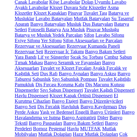
Çanak Lavabolar
Köşe Lavabolar
Dolap Uyumlu Lavabo
Ayaklı Lavabolar
Klozet
Duvara Sıfır Klozetler
Asma
Klozetler
Klozet Kapakları
Pisuvar
Tuvalet Taşı
Batarya ve
Musluklar
Lavabo Bataryaları
Mutfak Bataryaları
Su Tasarruf
Aparatı
Banyo Bataryaları
Musluk
Duş Bataryaları
Batarya
Setleri
Fotoselli Batarya
Ara Musluk
Pisuvar Musluğu
Batarya ve Musluk Yedek Parçaları
Sifon
Lavabo Sifonu
Eviye Sifonu
Yer Sifonu
Sifon Aksesuarları ve Parçaları
Rezervuar ve Aksesuarları
Rezervuar Kumanda Paneli
Rezervuar Seti
Rezervuar İç Takımı
Banyo Bakım Setleri
Yara Bandı
Lif ve Süngerler
Sıcak Su Torbası
Cımbız
Sabun
Tırnak Makası
Banyo Seramik ve Fayansları
Banyo
Aksesuarları
Tuvalet ve Klozet Fırçaları
Ayaklı Fırçalık ve
Kağıtlık Seti
Duş Rafı
Banyo Aynaları
Banyo Askısı
Banyo
Taburesi
Sabunluk
Sıvı Sabunluk Pompası
Tuvalet Kağıtlığı
Pamukluk
Diş Fırçası Koruma Kabı
Diş Macunu Kutusu
Dispenserler
Sıvı Sabun Dispenseri
Tuvalet Kağıdı Dispenseri
Havlu Dispenseri
Klozet Kapak Örtüsü Dispenseri
El
Kurutma Cihazları
Banyo Etajeri
Banyo Düzenleyicileri
Banyo Seti
Diş Fırçalık
Havluluk
Banyo Kaydırmazı
Duş
Perde Askısı
Yaşlı ve Bedensel Engelli Banyo Ürünleri
Banyo
Havalandırma ve Isıtma
Banyo Aspiratörü
Diğer
Banyo
Tekstil
Banyo Paspasları
Banyo Bakım Setleri
Banyo
Perdeleri
Bornoz
Peştemal
Havlu
MUTFAK
Mutfak
Mobilyaları
Mutfak Dolapları
Hazır Mutfak Dolapları
Çok