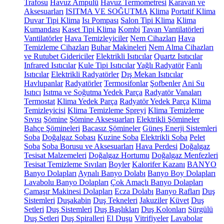
Trafosu
Havuz Ampulü
Havuz Termometresi
Karavan ve
Aksesuarları
ISITMA VE SOĞUTMA
Klima
Portatif Klima
Duvar Tipi Klima
Isı Pompası
Salon Tipi Klima
Klima
Kumandası
Kaset Tipi Klima
Kombi
Tavan Vantilatörleri
Vantilatörler
Hava Temizleyiciler
Nem Cihazları
Hava
Temizleme Cihazları
Buhar Makineleri
Nem Alma Cihazları
ve Rutubet Gidericiler
Elektrikli Isıtıcılar
Quartz Isıtıcılar
Infrared Isıtıcılar
Kule Tipi Isıtıcılar
Yağlı Radyatör
Fanlı
Isıtıcılar
Elektrikli Radyatörler
Dış Mekan Isıtıcılar
Havlupanlar
Radyatörler
Termosifonlar
Şofbenler
Ani Su
Isıtıcı
Isıtma ve Soğutma Yedek Parça
Radyatör Vanaları
Termostat
Klima Yedek Parça
Radyatör Yedek Parça
Klima
Temizleyicisi
Klima Temizleme Spreyi
Klima Temizleme
Sıvısı
Şömine
Şömine Aksesuarları
Elektrikli Şömineler
Bahçe Şömineleri
Bacasız Şömineler
Güneş Enerji Sistemleri
Soba
Doğalgaz Sobası
Kuzine Soba
Elektrikli Soba
Pelet
Soba
Soba Borusu ve Aksesuarları
Hava Perdesi
Doğalgaz
Tesisat Malzemeleri
Doğalgaz Hortumu
Doğalgaz Menfezleri
Tesisat Temizleme Sıvıları
Boyler
Kalorifer Kazanı
BANYO
Banyo Dolapları
Aynalı Banyo Dolabı
Banyo Boy Dolapları
Lavabolu Banyo Dolapları
Çok Amaçlı Banyo Dolapları
Çamaşır Makinesi Dolapları
Ecza Dolabı
Banyo Rafları
Duş
Sistemleri
Duşakabin
Duş Tekneleri
Jakuziler
Küvet
Duş
Setleri
Duş Sistemleri
Duş Başlıkları
Duş Kolonları
Sürgülü
Duş Setleri
Duş Spiralleri
El Duşu
Vitrifiyeler
Lavabolar