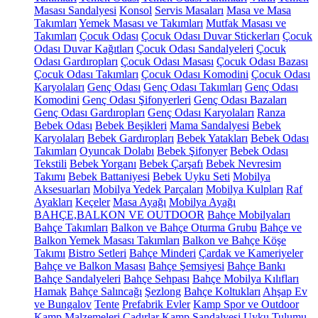
Masası Sandalyesi
Konsol
Servis Masaları
Masa ve Masa
Takımları
Yemek Masası ve Takımları
Mutfak Masası ve
Takımları
Çocuk Odası
Çocuk Odası Duvar Stickerları
Çocuk
Odası Duvar Kağıtları
Çocuk Odası Sandalyeleri
Çocuk
Odası Gardıropları
Çocuk Odası Masası
Çocuk Odası Bazası
Çocuk Odası Takımları
Çocuk Odası Komodini
Çocuk Odası
Karyolaları
Genç Odası
Genç Odası Takımları
Genç Odası
Komodini
Genç Odası Şifonyerleri
Genç Odası Bazaları
Genç Odası Gardıropları
Genç Odası Karyolaları
Ranza
Bebek Odası
Bebek Beşikleri
Mama Sandalyesi
Bebek
Karyolaları
Bebek Gardıropları
Bebek Yatakları
Bebek Odası
Takımları
Oyuncak Dolabı
Bebek Şifonyer
Bebek Odası
Tekstili
Bebek Yorganı
Bebek Çarşafı
Bebek Nevresim
Takımı
Bebek Battaniyesi
Bebek Uyku Seti
Mobilya
Aksesuarları
Mobilya Yedek Parçaları
Mobilya Kulpları
Raf
Ayakları
Keçeler
Masa Ayağı
Mobilya Ayağı
BAHÇE,BALKON VE OUTDOOR
Bahçe Mobilyaları
Bahçe Takımları
Balkon ve Bahçe Oturma Grubu
Bahçe ve
Balkon Yemek Masası Takımları
Balkon ve Bahçe Köşe
Takımı
Bistro Setleri
Bahçe Minderi
Çardak ve Kameriyeler
Bahçe ve Balkon Masası
Bahçe Şemsiyesi
Bahçe Bankı
Bahçe Sandalyeleri
Bahçe Sehpası
Bahçe Mobilya Kılıfları
Hamak
Bahçe Salıncağı
Şezlong
Bahçe Koltukları
Ahşap Ev
ve Bungalov
Tente
Prefabrik Evler
Kamp Spor ve Outdoor
Kamp Malzemeleri
Çadırlar
Kamp Sandalyesi
Uyku Tulumu