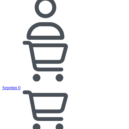
Sepetim
0