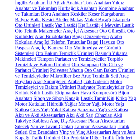
İngiliz Anahtarı
İki Ağızlı Anahtar
Tork Anahtarı
Yıldız
Anahtar ve Takımları
Kurbağcık Anahtarı
Kombine Anahtar
ve Takımları
Boru Anahtarı
Keskiler
Keser
Kargaburun
Balyoz
Balta
Kesici Aletler
Makas
Maket Bıçağı
Iskarpela
Oto Ürünleri
Lastik
Yaz Lastiği
Kış Lastiği
4 Mevsim Lastik
Oto Teknik Malzemeler
Araç İçi Aksesuar
Oto Güneşlik
Oto
Küllükler
Araç Buzdolapları
Bagaj Düzenleyici
Araba
Kokuları
Araç İçi Telefon Tutucular
Bagaj Havuzu
Oto
Paspası
Araç İçi Kamera
Oto Multimedya ve Görüntü
Sistemleri
Oto Bakım Temizlik Ürünleri
Basınçlı Yıkama
Makineleri
Tampon Parlatıcı ve Temizleyiciler
Torpido
Temizlik ve Bakım Ürünleri
Oto Şampuan
Oto Cila ve
Parlatıcı Ürünleri
Polyester Macun
Oto Cam Bakım Ürünleri
ve Temizleyiciler
Mikrofiber Bez
Araç Temizlik Seti
Araç
Boyaları
Araç Süpürgeleri
Araba Çizik Giderici
Motor
Temizleyici ve Bakım Ürünleri
Radyatör Temizleyiciler
Oto
Koltuk Kılıfı
Lastik Ekipmanları
Hava Kompresörü
Bijon
Anahtarı
Sibop ve Sibop Kapağı
Lastik Tamir Kiti
Kriko
Yağ
Motor Katkıları
Hidrolik Yağlar
Motor Yağı
Motor Yağı
Katkısı
Gres Yağı
Yakıt Katkısı
Şanzıman Yağı ve Katkısı
Akü ve Akü Aksesuarları
Akü
Akü Şarj Cihazları
Akü
Takviye Kablosu
Araç Dış Aksesuar
Plaka Aksesuarları
Silecek
Yan ve Tavan Çıtaları
Tampon Aksesuarları
Trafik
Setleri
Oto Brandaları
Vinç ve Vinç Aksesuarları
Jant ve Jant
Kapağı
Trafik Ürünleri
Oto Projektör
Diğer Trafik Ürünleri