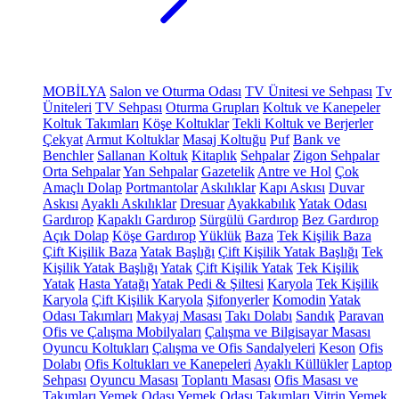
MOBİLYA
Salon ve Oturma Odası
TV Ünitesi ve Sehpası
Tv
Üniteleri
TV Sehpası
Oturma Grupları
Koltuk ve Kanepeler
Koltuk Takımları
Köşe Koltuklar
Tekli Koltuk ve Berjerler
Çekyat
Armut Koltuklar
Masaj Koltuğu
Puf
Bank ve
Benchler
Sallanan Koltuk
Kitaplık
Sehpalar
Zigon Sehpalar
Orta Sehpalar
Yan Sehpalar
Gazetelik
Antre ve Hol
Çok
Amaçlı Dolap
Portmantolar
Askılıklar
Kapı Askısı
Duvar
Askısı
Ayaklı Askılıklar
Dresuar
Ayakkabılık
Yatak Odası
Gardırop
Kapaklı Gardırop
Sürgülü Gardırop
Bez Gardırop
Açık Dolap
Köşe Gardırop
Yüklük
Baza
Tek Kişilik Baza
Çift Kişilik Baza
Yatak Başlığı
Çift Kişilik Yatak Başlığı
Tek
Kişilik Yatak Başlığı
Yatak
Çift Kişilik Yatak
Tek Kişilik
Yatak
Hasta Yatağı
Yatak Pedi & Şiltesi
Karyola
Tek Kişilik
Karyola
Çift Kişilik Karyola
Şifonyerler
Komodin
Yatak
Odası Takımları
Makyaj Masası
Takı Dolabı
Sandık
Paravan
Ofis ve Çalışma Mobilyaları
Çalışma ve Bilgisayar Masası
Oyuncu Koltukları
Çalışma ve Ofis Sandalyeleri
Keson
Ofis
Dolabı
Ofis Koltukları ve Kanepeleri
Ayaklı Küllükler
Laptop
Sehpası
Oyuncu Masası
Toplantı Masası
Ofis Masası ve
Takımları
Yemek Odası
Yemek Odası Takımları
Vitrin
Yemek