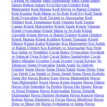
Çiçeklik ve Saksılık
Saksı Aksesuarları
Saksı Altlığı
Bahçe
Saksısı
Balkon Saksısı
Evcil Hayvan Ürünleri
Kedi
Malzemeleri
Kedi Maması
Kedi Hijyen ve Bakım Ürünleri
Kedi Kumları
Kedi Mama ve Su Kabı
Kedi Evi
Kedi Yatağı
Kedi Oyuncakları
Kedi Tuvaleti ve Aksesuarları
Kedi
Ödülleri
Kedi Tırmalaması
Kedi Vitamini
Kedi Taşıma
Çantası
Köpek Malzemeleri
Köpek Yatağı
Köpek Vitamini
Köpek Oyuncakları
Köpek Mama ve Su Kabı
Köpek
Güvenlik
Köpek Hijyen ve Bakım Ürünleri
Köpek Ödülleri
Köpek Maması
Köpek Kulübesi
Köpek Tasmaları
Köpek
Elbisesi
Köpek Kafesi
Kümesler
Kuş Malzemeleri
Kuş Sağlık
ve Bakım Ürünleri
Kuş Kafesleri ve Aksesuarları
Kuş Yemi
Kuş Suluk ve Yemlikleri
Çocuk Bahçe Oyuncakları
Kaydırak
ve Salıncak
Oyun Evleri
Çocuk Bahçe Sandalyeleri
Çocuk
Bahçe Masaları
Uçurtma
Çocuk Scooter
Çocuk Kaykay
Su
Tabancası
Şişme Oyuncaklar
Akülü Araba
Su Aktivite
Ürünleri
Şişme Havuz
Şişme Deniz Yatağı
Şişme Deniz Topu
Can Yeleği
Can Simidi ve Deniz Simidi
Şişme Deniz Kolluğu
Şişme Bot
Havuz Bonesi
Kano
Havuz Malzemeleri
Havuz
Yapı Malzemeleri
Nozul
Havuz Kenar Izgarası
Havuz Filtresi
Havuz Örtü Sistemleri
Su Perdesi
Havuz Dip Süzgeç
Havuz
ve Dozaj Pompası
Havuz Kimyasalları
Havuz Temizlik
Ekipmanları
Havuz Süpürge Hortumu
Havuz Kepçesi
Havuz
Robotu
Havuz Süpürgesi ve Fırçası
Havuz Merdiveni
Havuz
Duşu ve Masaj Jeti
Havuz Aydınlatma ve Isıtma
Havuz