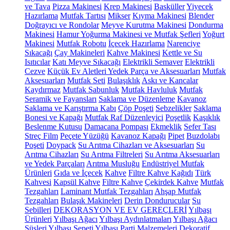
ve Tava
Pizza Makinesi
Krep Makinesi
Basküller
Yiyecek
Hazırlama
Mutfak Tartısı
Mikser
Kıyma Makinesi
Blender
Doğrayıcı ve Rondolar
Meyve Kurutma Makinesi
Dondurma
Makinesi
Hamur Yoğurma Makinesi ve Mutfak Şefleri
Yoğurt
Makinesi
Mutfak Robotu
İçecek Hazırlama
Narenciye
Sıkacağı
Çay Makineleri
Kahve Makinesi
Kettle ve Su
Isıtıcılar
Katı Meyve Sıkacağı
Elektrikli Semaver
Elektrikli
Cezve
Küçük Ev Aletleri Yedek Parça ve Aksesuarları
Mutfak
Aksesuarları
Mutfak Seti
Bulaşıklık
Askı ve Kancalar
Kaydırmaz
Mutfak Sabunluk
Mutfak Havluluk
Mutfak
Seramik ve Fayansları
Saklama ve Düzenleme
Kavanoz
Saklama ve Karıştırma Kabı
Çöp Poşeti
Sebzelikler
Saklama
Bonesi ve Kapağı
Mutfak Raf Düzenleyici
Poşetlik
Kaşıklık
Beslenme Kutusu
Damacana Pompası
Ekmeklik
Sefer Tası
Streç Film
Peçete Yüzüğü
Kavanoz Kapağı
Pipet
Buzdolabı
Poşeti
Doypack
Su Arıtma Cihazları ve Aksesuarları
Su
Arıtma Cihazları
Su Arıtma Filtreleri
Su Arıtma Aksesuarları
ve Yedek Parçaları
Arıtma Musluğu
Endüstriyel Mutfak
Ürünleri
Gıda ve İçecek
Kahve
Filtre Kahve Kağıdı
Türk
Kahvesi
Kapsül Kahve
Filtre Kahve
Çekirdek Kahve
Mutfak
Tezgahları
Laminant Mutfak Tezgahları
Ahşap Mutfak
Tezgahları
Bulaşık Makineleri
Derin Dondurucular
Su
Sebilleri
DEKORASYON VE EV GEREÇLERİ
Yılbaşı
Ürünleri
Yılbaşı Ağacı
Yılbaşı Aydınlatmaları
Yılbaşı Ağacı
Süsleri
Yılbaşı Sepeti
Yılbaşı Parti Malzemeleri
Dekoratif