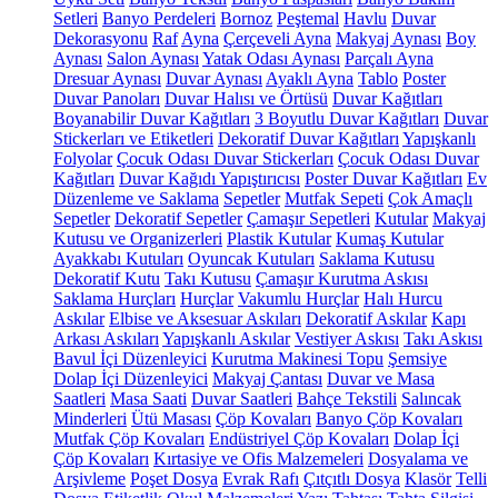
Setleri
Banyo Perdeleri
Bornoz
Peştemal
Havlu
Duvar
Dekorasyonu
Raf
Ayna
Çerçeveli Ayna
Makyaj Aynası
Boy
Aynası
Salon Aynası
Yatak Odası Aynası
Parçalı Ayna
Dresuar Aynası
Duvar Aynası
Ayaklı Ayna
Tablo
Poster
Duvar Panoları
Duvar Halısı ve Örtüsü
Duvar Kağıtları
Boyanabilir Duvar Kağıtları
3 Boyutlu Duvar Kağıtları
Duvar
Stickerları ve Etiketleri
Dekoratif Duvar Kağıtları
Yapışkanlı
Folyolar
Çocuk Odası Duvar Stickerları
Çocuk Odası Duvar
Kağıtları
Duvar Kağıdı Yapıştırıcısı
Poster Duvar Kağıtları
Ev
Düzenleme ve Saklama
Sepetler
Mutfak Sepeti
Çok Amaçlı
Sepetler
Dekoratif Sepetler
Çamaşır Sepetleri
Kutular
Makyaj
Kutusu ve Organizerleri
Plastik Kutular
Kumaş Kutular
Ayakkabı Kutuları
Oyuncak Kutuları
Saklama Kutusu
Dekoratif Kutu
Takı Kutusu
Çamaşır Kurutma Askısı
Saklama Hurçları
Hurçlar
Vakumlu Hurçlar
Halı Hurcu
Askılar
Elbise ve Aksesuar Askıları
Dekoratif Askılar
Kapı
Arkası Askıları
Yapışkanlı Askılar
Vestiyer Askısı
Takı Askısı
Bavul İçi Düzenleyici
Kurutma Makinesi Topu
Şemsiye
Dolap İçi Düzenleyici
Makyaj Çantası
Duvar ve Masa
Saatleri
Masa Saati
Duvar Saatleri
Bahçe Tekstili
Salıncak
Minderleri
Ütü Masası
Çöp Kovaları
Banyo Çöp Kovaları
Mutfak Çöp Kovaları
Endüstriyel Çöp Kovaları
Dolap İçi
Çöp Kovaları
Kırtasiye ve Ofis Malzemeleri
Dosyalama ve
Arşivleme
Poşet Dosya
Evrak Rafı
Çıtçıtlı Dosya
Klasör
Telli