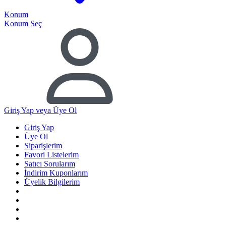
Konum
Konum Seç
Giriş Yap
veya Üye Ol
Giriş Yap
Üye Ol
Siparişlerim
Favori Listelerim
Satıcı Sorularım
İndirim Kuponlarım
Üyelik Bilgilerim