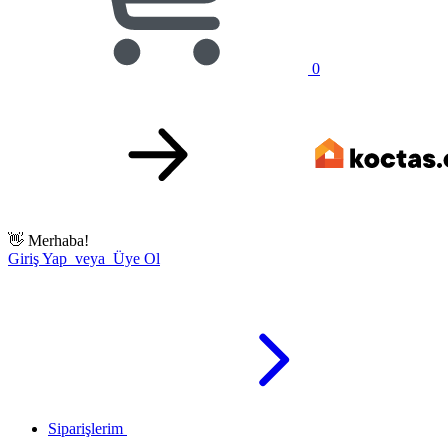
0
👋
Merhaba!
Giriş Yap veya Üye Ol
Siparişlerim