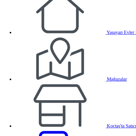
Yaşayan Evler
Mağazalar
Koçtaş'ta Satıc