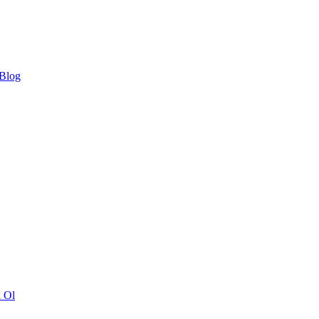
 Blog
ı Ol