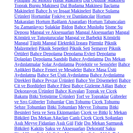
Pompası
Su Motoru
Hasat Makinesi
Dal Öğütme Makinesi
Toprak Burgu Makinesi
Dal Budama Makinesi
İlaçlama
Makineleri
Bahçe İş ve İnşaat Makineleri
Bahçe Sulama
Ürünleri
Hortumlar
Fıskiye ve Damlatıcılar
Hortum
Makaraları
Hortum Bağlantı Aparatları
Hortum Tabancaları
Su Zamanlayıcı
Sulaklar
Bidon
Bahçe Musluğu
Şişme Su
Deposu
Mangal ve Aksesuarları
Mangal Aksesuarları
Mangal
Kömürü ve Tutuşturucular
Mangal ve Barbekü
Kömürlü
Mangal
Tüplü Mangal
Elektrikli Izgara
Pürmüz
Piknik
Malzemeleri
Piknik Sepetleri
Piknik Seti
Semaver
Piknik
Örtüleri
Bahçe Depolama
Depolama Evleri
Depolama
Dolapları
Depolama Sandığı
Bahçe Aydınlatma
Dış Mekan
Aydınlatmalar
Solar Aydınlatma
Projektör ve Sensörler
Bahçe
Aplikleri
Bahçe Feneri ve Meşaleler
Bahçe Masa Üstü
Aydınlatma
Bahçe Set Üstü Aydınlatma
Bahçe Aydınlatma
Direkleri
Bahçe Peyzaj Ürünleri
Bahçe Yer Döşemeleri
Bahçe
Çit ve Bordürleri
Bahçe Filesi
Bahçe Gizleme Ağları
Bahçe
Dekorasyon Ürünleri
Bahçe Kovaları
Toprak ve Çiçek
Bakımı
Bitki Yetiştirme Ürünleri
Torf ve Topraklar
Gübreler
ve Sıvı Gübreler
Tohumlar
Çim Tohumu
Çiçek Tohumu
Sebze Tohumları
Bitki Tohumları
Meyve Tohumu
Bitki
Besinleri
Sera ve Sera Ekipmanları
Çiçek ve Bitki
İç Mekan
Bitkileri
Dış Mekan Ağaçları
Canlı Çiçek
Çiçek Soğanları
Aşılı Meyve Fidanları
Aşılı Gül
Fide
Dış Mekan Sarmaşık
Bitkileri
Kaktüs
Saksı ve Aksesuarları
Dekoratif Saksı