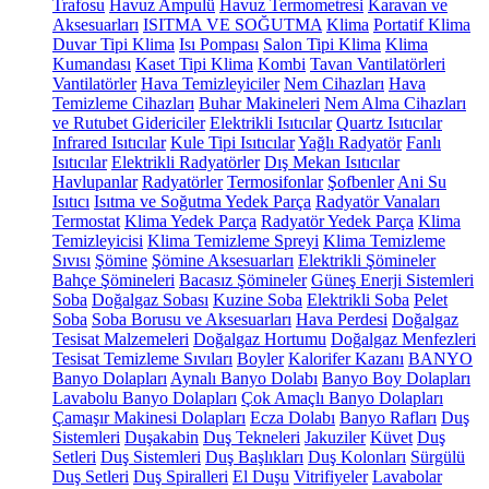
Trafosu
Havuz Ampulü
Havuz Termometresi
Karavan ve
Aksesuarları
ISITMA VE SOĞUTMA
Klima
Portatif Klima
Duvar Tipi Klima
Isı Pompası
Salon Tipi Klima
Klima
Kumandası
Kaset Tipi Klima
Kombi
Tavan Vantilatörleri
Vantilatörler
Hava Temizleyiciler
Nem Cihazları
Hava
Temizleme Cihazları
Buhar Makineleri
Nem Alma Cihazları
ve Rutubet Gidericiler
Elektrikli Isıtıcılar
Quartz Isıtıcılar
Infrared Isıtıcılar
Kule Tipi Isıtıcılar
Yağlı Radyatör
Fanlı
Isıtıcılar
Elektrikli Radyatörler
Dış Mekan Isıtıcılar
Havlupanlar
Radyatörler
Termosifonlar
Şofbenler
Ani Su
Isıtıcı
Isıtma ve Soğutma Yedek Parça
Radyatör Vanaları
Termostat
Klima Yedek Parça
Radyatör Yedek Parça
Klima
Temizleyicisi
Klima Temizleme Spreyi
Klima Temizleme
Sıvısı
Şömine
Şömine Aksesuarları
Elektrikli Şömineler
Bahçe Şömineleri
Bacasız Şömineler
Güneş Enerji Sistemleri
Soba
Doğalgaz Sobası
Kuzine Soba
Elektrikli Soba
Pelet
Soba
Soba Borusu ve Aksesuarları
Hava Perdesi
Doğalgaz
Tesisat Malzemeleri
Doğalgaz Hortumu
Doğalgaz Menfezleri
Tesisat Temizleme Sıvıları
Boyler
Kalorifer Kazanı
BANYO
Banyo Dolapları
Aynalı Banyo Dolabı
Banyo Boy Dolapları
Lavabolu Banyo Dolapları
Çok Amaçlı Banyo Dolapları
Çamaşır Makinesi Dolapları
Ecza Dolabı
Banyo Rafları
Duş
Sistemleri
Duşakabin
Duş Tekneleri
Jakuziler
Küvet
Duş
Setleri
Duş Sistemleri
Duş Başlıkları
Duş Kolonları
Sürgülü
Duş Setleri
Duş Spiralleri
El Duşu
Vitrifiyeler
Lavabolar