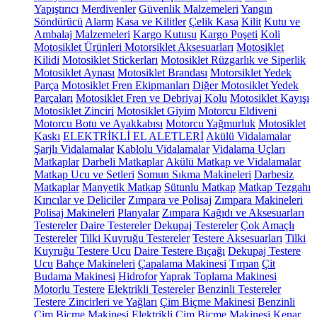
Yapıştırıcı
Merdivenler
Güvenlik Malzemeleri
Yangın
Söndürücü
Alarm
Kasa ve Kilitler
Çelik Kasa
Kilit
Kutu ve
Ambalaj Malzemeleri
Kargo Kutusu
Kargo Poşeti
Koli
Motosiklet Ürünleri
Motorsiklet Aksesuarları
Motosiklet
Kilidi
Motosiklet Stickerları
Motosiklet Rüzgarlık ve Siperlik
Motosiklet Aynası
Motosiklet Brandası
Motorsiklet Yedek
Parça
Motosiklet Fren Ekipmanları
Diğer Motosiklet Yedek
Parçaları
Motosiklet Fren ve Debriyaj Kolu
Motosiklet Kayışı
Motosiklet Zinciri
Motosiklet Giyim
Motorcu Eldiveni
Motorcu Botu ve Ayakkabısı
Motorcu Yağmurluk
Motosiklet
Kaskı
ELEKTRİKLİ EL ALETLERİ
Akülü Vidalamalar
Şarjlı Vidalamalar
Kablolu Vidalamalar
Vidalama Uçları
Matkaplar
Darbeli Matkaplar
Akülü Matkap ve Vidalamalar
Matkap Ucu ve Setleri
Somun Sıkma Makineleri
Darbesiz
Matkaplar
Manyetik Matkap
Sütunlu Matkap
Matkap Tezgahı
Kırıcılar ve Deliciler
Zımpara ve Polisaj
Zımpara Makineleri
Polisaj Makineleri
Planyalar
Zımpara Kağıdı ve Aksesuarları
Testereler
Daire Testereler
Dekupaj Testereler
Çok Amaçlı
Testereler
Tilki Kuyruğu Testereler
Testere Aksesuarları
Tilki
Kuyruğu Testere Ucu
Daire Testere Bıçağı
Dekupaj Testere
Ucu
Bahçe Makineleri
Çapalama Makinesi
Tırpan
Çit
Budama Makinesi
Hidrofor
Yaprak Toplama Makinesi
Motorlu Testere
Elektrikli Testereler
Benzinli Testereler
Testere Zincirleri ve Yağları
Çim Biçme Makinesi
Benzinli
Çim Biçme Makinesi
Elektrikli Çim Biçme Makinesi
Kenar