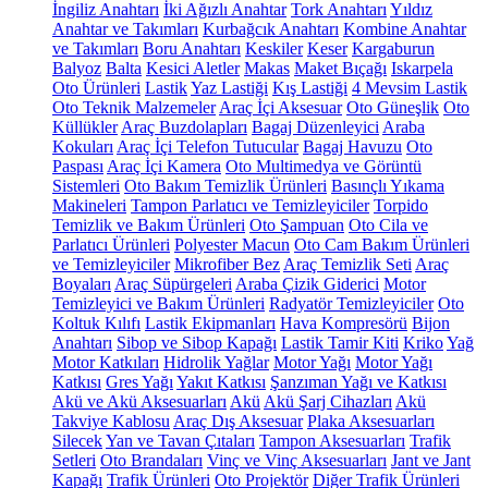
İngiliz Anahtarı
İki Ağızlı Anahtar
Tork Anahtarı
Yıldız
Anahtar ve Takımları
Kurbağcık Anahtarı
Kombine Anahtar
ve Takımları
Boru Anahtarı
Keskiler
Keser
Kargaburun
Balyoz
Balta
Kesici Aletler
Makas
Maket Bıçağı
Iskarpela
Oto Ürünleri
Lastik
Yaz Lastiği
Kış Lastiği
4 Mevsim Lastik
Oto Teknik Malzemeler
Araç İçi Aksesuar
Oto Güneşlik
Oto
Küllükler
Araç Buzdolapları
Bagaj Düzenleyici
Araba
Kokuları
Araç İçi Telefon Tutucular
Bagaj Havuzu
Oto
Paspası
Araç İçi Kamera
Oto Multimedya ve Görüntü
Sistemleri
Oto Bakım Temizlik Ürünleri
Basınçlı Yıkama
Makineleri
Tampon Parlatıcı ve Temizleyiciler
Torpido
Temizlik ve Bakım Ürünleri
Oto Şampuan
Oto Cila ve
Parlatıcı Ürünleri
Polyester Macun
Oto Cam Bakım Ürünleri
ve Temizleyiciler
Mikrofiber Bez
Araç Temizlik Seti
Araç
Boyaları
Araç Süpürgeleri
Araba Çizik Giderici
Motor
Temizleyici ve Bakım Ürünleri
Radyatör Temizleyiciler
Oto
Koltuk Kılıfı
Lastik Ekipmanları
Hava Kompresörü
Bijon
Anahtarı
Sibop ve Sibop Kapağı
Lastik Tamir Kiti
Kriko
Yağ
Motor Katkıları
Hidrolik Yağlar
Motor Yağı
Motor Yağı
Katkısı
Gres Yağı
Yakıt Katkısı
Şanzıman Yağı ve Katkısı
Akü ve Akü Aksesuarları
Akü
Akü Şarj Cihazları
Akü
Takviye Kablosu
Araç Dış Aksesuar
Plaka Aksesuarları
Silecek
Yan ve Tavan Çıtaları
Tampon Aksesuarları
Trafik
Setleri
Oto Brandaları
Vinç ve Vinç Aksesuarları
Jant ve Jant
Kapağı
Trafik Ürünleri
Oto Projektör
Diğer Trafik Ürünleri