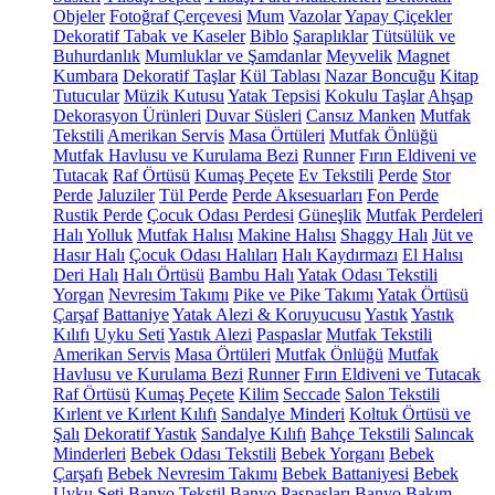
Objeler
Fotoğraf Çerçevesi
Mum
Vazolar
Yapay Çiçekler
Dekoratif Tabak ve Kaseler
Biblo
Şaraplıklar
Tütsülük ve
Buhurdanlık
Mumluklar ve Şamdanlar
Meyvelik
Magnet
Kumbara
Dekoratif Taşlar
Kül Tablası
Nazar Boncuğu
Kitap
Tutucular
Müzik Kutusu
Yatak Tepsisi
Kokulu Taşlar
Ahşap
Dekorasyon Ürünleri
Duvar Süsleri
Cansız Manken
Mutfak
Tekstili
Amerikan Servis
Masa Örtüleri
Mutfak Önlüğü
Mutfak Havlusu ve Kurulama Bezi
Runner
Fırın Eldiveni ve
Tutacak
Raf Örtüsü
Kumaş Peçete
Ev Tekstili
Perde
Stor
Perde
Jaluziler
Tül Perde
Perde Aksesuarları
Fon Perde
Rustik Perde
Çocuk Odası Perdesi
Güneşlik
Mutfak Perdeleri
Halı
Yolluk
Mutfak Halısı
Makine Halısı
Shaggy Halı
Jüt ve
Hasır Halı
Çocuk Odası Halıları
Halı Kaydırmazı
El Halısı
Deri Halı
Halı Örtüsü
Bambu Halı
Yatak Odası Tekstili
Yorgan
Nevresim Takımı
Pike ve Pike Takımı
Yatak Örtüsü
Çarşaf
Battaniye
Yatak Alezi & Koruyucusu
Yastık
Yastık
Kılıfı
Uyku Seti
Yastık Alezi
Paspaslar
Mutfak Tekstili
Amerikan Servis
Masa Örtüleri
Mutfak Önlüğü
Mutfak
Havlusu ve Kurulama Bezi
Runner
Fırın Eldiveni ve Tutacak
Raf Örtüsü
Kumaş Peçete
Kilim
Seccade
Salon Tekstili
Kırlent ve Kırlent Kılıfı
Sandalye Minderi
Koltuk Örtüsü ve
Şalı
Dekoratif Yastık
Sandalye Kılıfı
Bahçe Tekstili
Salıncak
Minderleri
Bebek Odası Tekstili
Bebek Yorganı
Bebek
Çarşafı
Bebek Nevresim Takımı
Bebek Battaniyesi
Bebek
Uyku Seti
Banyo Tekstil
Banyo Paspasları
Banyo Bakım