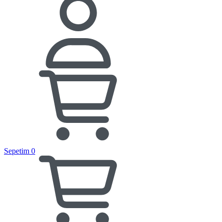
Sepetim
0