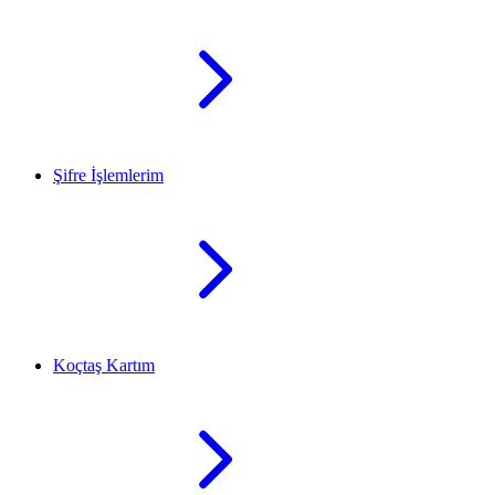
Şifre İşlemlerim
Koçtaş Kartım