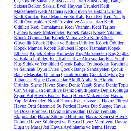
Çiçeklik ve Saksılık
Saksı Aksesuarları
Saksı Altlığı
Bahçe
Saksısı
Balkon Saksısı
Evcil Hayvan Ürünleri
Kedi
Malzemeleri
Kedi Maması
Kedi Hijyen ve Bakım Ürünleri
Kedi Kumları
Kedi Mama ve Su Kabı
Kedi Evi
Kedi Yatağı
Kedi Oyuncakları
Kedi Tuvaleti ve Aksesuarları
Kedi
Ödülleri
Kedi Tırmalaması
Kedi Vitamini
Kedi Taşıma
Çantası
Köpek Malzemeleri
Köpek Yatağı
Köpek Vitamini
Köpek Oyuncakları
Köpek Mama ve Su Kabı
Köpek
Güvenlik
Köpek Hijyen ve Bakım Ürünleri
Köpek Ödülleri
Köpek Maması
Köpek Kulübesi
Köpek Tasmaları
Köpek
Elbisesi
Köpek Kafesi
Kümesler
Kuş Malzemeleri
Kuş Sağlık
ve Bakım Ürünleri
Kuş Kafesleri ve Aksesuarları
Kuş Yemi
Kuş Suluk ve Yemlikleri
Çocuk Bahçe Oyuncakları
Kaydırak
ve Salıncak
Oyun Evleri
Çocuk Bahçe Sandalyeleri
Çocuk
Bahçe Masaları
Uçurtma
Çocuk Scooter
Çocuk Kaykay
Su
Tabancası
Şişme Oyuncaklar
Akülü Araba
Su Aktivite
Ürünleri
Şişme Havuz
Şişme Deniz Yatağı
Şişme Deniz Topu
Can Yeleği
Can Simidi ve Deniz Simidi
Şişme Deniz Kolluğu
Şişme Bot
Havuz Bonesi
Kano
Havuz Malzemeleri
Havuz
Yapı Malzemeleri
Nozul
Havuz Kenar Izgarası
Havuz Filtresi
Havuz Örtü Sistemleri
Su Perdesi
Havuz Dip Süzgeç
Havuz
ve Dozaj Pompası
Havuz Kimyasalları
Havuz Temizlik
Ekipmanları
Havuz Süpürge Hortumu
Havuz Kepçesi
Havuz
Robotu
Havuz Süpürgesi ve Fırçası
Havuz Merdiveni
Havuz
Duşu ve Masaj Jeti
Havuz Aydınlatma ve Isıtma
Havuz