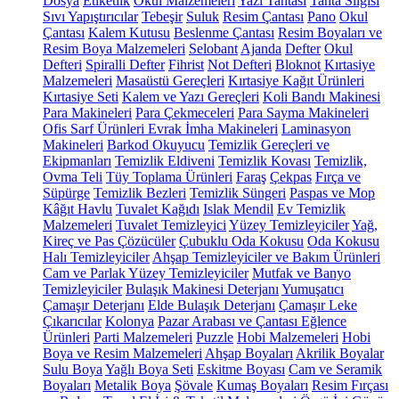
Dosya
Etiketlik
Okul Malzemeleri
Yazı Tahtası
Tahta Silgisi
Sıvı Yapıştırıcılar
Tebeşir
Suluk
Resim Çantası
Pano
Okul
Çantası
Kalem Kutusu
Beslenme Çantası
Resim Boyaları ve
Resim Boya Malzemeleri
Selobant
Ajanda
Defter
Okul
Defteri
Spiralli Defter
Fihrist
Not Defteri
Bloknot
Kırtasiye
Malzemeleri
Masaüstü Gereçleri
Kırtasiye Kağıt Ürünleri
Kırtasiye Seti
Kalem ve Yazı Gereçleri
Koli Bandı Makinesi
Para Makineleri
Para Çekmeceleri
Para Sayma Makineleri
Ofis Sarf Ürünleri
Evrak İmha Makineleri
Laminasyon
Makineleri
Barkod Okuyucu
Temizlik Gereçleri ve
Ekipmanları
Temizlik Eldiveni
Temizlik Kovası
Temizlik,
Ovma Teli
Tüy Toplama Ürünleri
Faraş
Çekpas
Fırça ve
Süpürge
Temizlik Bezleri
Temizlik Süngeri
Paspas ve Mop
Kâğıt Havlu
Tuvalet Kağıdı
Islak Mendil
Ev Temizlik
Malzemeleri
Tuvalet Temizleyici
Yüzey Temizleyiciler
Yağ,
Kireç ve Pas Çözücüler
Çubuklu Oda Kokusu
Oda Kokusu
Halı Temizleyiciler
Ahşap Temizleyiciler ve Bakım Ürünleri
Cam ve Parlak Yüzey Temizleyiciler
Mutfak ve Banyo
Temizleyiciler
Bulaşık Makinesi Deterjanı
Yumuşatıcı
Çamaşır Deterjanı
Elde Bulaşık Deterjanı
Çamaşır Leke
Çıkarıcılar
Kolonya
Pazar Arabası ve Çantası
Eğlence
Ürünleri
Parti Malzemeleri
Puzzle
Hobi Malzemeleri
Hobi
Boya ve Resim Malzemeleri
Ahşap Boyaları
Akrilik Boyalar
Sulu Boya
Yağlı Boya Seti
Eskitme Boyası
Cam ve Seramik
Boyaları
Metalik Boya
Şövale
Kumaş Boyaları
Resim Fırçası