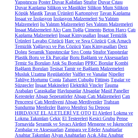
Yapıştırıcısı
Poster Duvar Kağıtları
Strafor
Duvar Çıtası
Duvar Kaplama
Silikon ve Mastikler
Silikon
Mum Silikon
Köpük
Mastik
Tavan Ürünleri
Kartonpiyer
Tavan Kaplama
İnşaat ve İzolasyon
İzolasyon Malzemeleri
Su Yalıtım
Malzemeleri
Isı Yalıtım Malzemeleri
Ses Yalıtım Malzemeleri
İnşaat Malzemeleri
Alçı
Cam Tuğla
Çimento
Beton Harcı
Çatı
Kaplama Malzemeleri
İnşaat Kimyasalları
İnşaat Temizlik
Ürünleri
Lavabo Çözücü
Harç ve Sıva Çözücü
Çok Amaçlı
Temizlik
Yağlayıcı ve Pas Çözücü
Yapı Kimyasalları
Derz
Dolgu
Seramik Yapıştırıcılar
Sıvı Conta
Strafor Yapıştırılar
Plastik Boru ve Ek Parçalar
Boru Bağlantı ve Aksesuarları
Temiz Su Boruları
Atık Su Boruları
PPRC Borular
Kombi
Bağlantı Boruları
Tesisat Tamir ve Bağlantı Malzemeleri
Musluk Uzatma
Regülatörler
Valfler ve Vanalar
Nipeller
Tahliye Hortumu
Conta
Taharet Çubuğu
Fittings
Tıpalar ve
Süzgeçler
İnşaat Makineleri
Elektrikli Vinçler
Taşıma
Arabaları
Caraskallar
Havlupanlar
Ahşaplar
Masif Paneller
Keresteler
Ahşap Seperatörler
Ahşap Çatı Malzemeleri
Çatı
Penceresi
Çatı Merdiveni
Ahşap Merdivenler
Trabzan
Sundurma
Menfezler
Banyo Menfezi
Su Deposu
HIRDAVAT EL ALETLERİ VE OTO
El Aletleri
Lokma ve
Lokma Takımları
Çekiç
El Testereleri
Kesici Grubu
Pense
Tornavida
Seramik ve Sıvacı Aletleri
Mengene ve İşkenceler
Zımbalar ve Aksesuarları
Zımpara ve Eğeler
Anahtarlar
Anahtar Takımları
Alyan Anahtarları
Açık Ağız Anahtar