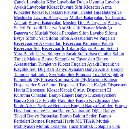
Çanak Lavabolar
Köşe Lavabolar
Dolap Uyumlu Lavabo
Ayaklı Lavabolar
Klozet
Duvara Sıfır Klozetler
Asma
Klozetler
Klozet Kapakları
Pisuvar
Tuvalet Taşı
Batarya ve
Musluklar
Lavabo Bataryaları
Mutfak Bataryaları
Su Tasarruf
Aparatı
Banyo Bataryaları
Musluk
Duş Bataryaları
Batarya
Setleri
Fotoselli Batarya
Ara Musluk
Pisuvar Musluğu
Batarya ve Musluk Yedek Parçaları
Sifon
Lavabo Sifonu
Eviye Sifonu
Yer Sifonu
Sifon Aksesuarları ve Parçaları
Rezervuar ve Aksesuarları
Rezervuar Kumanda Paneli
Rezervuar Seti
Rezervuar İç Takımı
Banyo Bakım Setleri
Yara Bandı
Lif ve Süngerler
Sıcak Su Torbası
Cımbız
Sabun
Tırnak Makası
Banyo Seramik ve Fayansları
Banyo
Aksesuarları
Tuvalet ve Klozet Fırçaları
Ayaklı Fırçalık ve
Kağıtlık Seti
Duş Rafı
Banyo Aynaları
Banyo Askısı
Banyo
Taburesi
Sabunluk
Sıvı Sabunluk Pompası
Tuvalet Kağıtlığı
Pamukluk
Diş Fırçası Koruma Kabı
Diş Macunu Kutusu
Dispenserler
Sıvı Sabun Dispenseri
Tuvalet Kağıdı Dispenseri
Havlu Dispenseri
Klozet Kapak Örtüsü Dispenseri
El
Kurutma Cihazları
Banyo Etajeri
Banyo Düzenleyicileri
Banyo Seti
Diş Fırçalık
Havluluk
Banyo Kaydırmazı
Duş
Perde Askısı
Yaşlı ve Bedensel Engelli Banyo Ürünleri
Banyo
Havalandırma ve Isıtma
Banyo Aspiratörü
Diğer
Banyo
Tekstil
Banyo Paspasları
Banyo Bakım Setleri
Banyo
Perdeleri
Bornoz
Peştemal
Havlu
MUTFAK
Mutfak
Mobilyaları
Mutfak Dolapları
Hazır Mutfak Dolapları
Çok