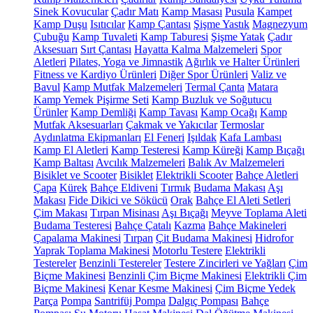
Sinek Kovucular
Çadır Matı
Kamp Masası
Pusula
Kampet
Kamp Duşu
Isıtıcılar
Kamp Çantası
Şişme Yastık
Magnezyum
Çubuğu
Kamp Tuvaleti
Kamp Taburesi
Şişme Yatak
Çadır
Aksesuarı
Sırt Çantası
Hayatta Kalma Malzemeleri
Spor
Aletleri
Pilates, Yoga ve Jimnastik
Ağırlık ve Halter Ürünleri
Fitness ve Kardiyo Ürünleri
Diğer Spor Ürünleri
Valiz ve
Bavul
Kamp Mutfak Malzemeleri
Termal Çanta
Matara
Kamp Yemek Pişirme Seti
Kamp Buzluk ve Soğutucu
Ürünler
Kamp Demliği
Kamp Tavası
Kamp Ocağı
Kamp
Mutfak Aksesuarları
Çakmak ve Yakıcılar
Termoslar
Aydınlatma Ekipmanları
El Feneri
Işıldak
Kafa Lambası
Kamp El Aletleri
Kamp Testeresi
Kamp Küreği
Kamp Bıçağı
Kamp Baltası
Avcılık Malzemeleri
Balık Av Malzemeleri
Bisiklet ve Scooter
Bisiklet
Elektrikli Scooter
Bahçe Aletleri
Çapa
Kürek
Bahçe Eldiveni
Tırmık
Budama Makası
Aşı
Makası
Fide Dikici ve Sökücü
Orak
Bahçe El Aleti Setleri
Çim Makası
Tırpan Misinası
Aşı Bıçağı
Meyve Toplama Aleti
Budama Testeresi
Bahçe Çatalı
Kazma
Bahçe Makineleri
Çapalama Makinesi
Tırpan
Çit Budama Makinesi
Hidrofor
Yaprak Toplama Makinesi
Motorlu Testere
Elektrikli
Testereler
Benzinli Testereler
Testere Zincirleri ve Yağları
Çim
Biçme Makinesi
Benzinli Çim Biçme Makinesi
Elektrikli Çim
Biçme Makinesi
Kenar Kesme Makinesi
Çim Biçme Yedek
Parça
Pompa
Santrifüj Pompa
Dalgıç Pompası
Bahçe