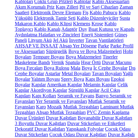
Kabloları
Çoklu Grup Prizleri
Kablolar
Kablo Aksesuarları
Akım Korumalı Priz
Kapı Zilleri
Pil ve Şarj Cihazları
Zaman
Saatleri
Elektronik Devre Elemanı
Fiş
Kablo Pabucu
Kablo
Yüksüğü
Elektronik Tamir Seti
Kablo Düzenleyiciler
Susta
Makaron Kablo
Kablo Klipsi
Klemens
Kroşe
Kablo
Toplayıcı
Kablo Kanalı
Adaptör
Duy
Buat Kutusu ve Kapağı
Aydınlatma Halatları ve Zincirleri
Enerji Sistemleri
Güneş
Paneli
Lityum Akü
Jel Akü
İnverter
Tavan Vantilatörleri
AHŞAP VE İNŞAAT
Ahşap Yer Döşeme
Parke
Parke Profil
ve Aksesuarları
Süpürgelik
Boya ve Boya Malzemeleri
Hobi
Boyaları
Tempare Boyası
Boya Malzemeleri
Tinerler
Maskeleme Bandı
Vernik
Spatula
Hışır Örtü
Duvar Macunu
Boya Fırçaları
Boya Rulosu
Mala
Boya
İç Cephe Boyalar
Dış
Cephe Boyalar
Astarlar
Metal Boyaları
Tavan Boyaları
Yağlı
Boyalar
Yalıtım Boyası
Sprey Boya
Kapı Boyası
Epoksi
Boyalar
Kapılar
Amerikan Kapılar
Melamin Kapılar
Çelik
Kapılar
Akordiyon Kapılar
Sürgülü Kapılar
Acil Çıkış
Kapıları
Kapı Kolları
Seramik ve Fayans
Banyo Seramik ve
Fayansları
Yer Seramik ve Fayansları
Mutfak Seramik ve
Fayansları
Karo
Mozaik
Mutfak Tezgahları
Laminant Mutfak
Tezgahları
Ahşap Mutfak Tezgahları
PVC Zemin Kaplama
Duvar Ürünleri
Duvar Kağıtları
Boyanabilir Duvar Kağıtları
3 Boyutlu Duvar Kağıtları
Duvar Stickerları ve Etiketleri
Dekoratif Duvar Kağıtları
Yapışkanlı Folyolar
Çocuk Odası
Duvar Stickerları
Çocuk Odası Duvar Kağıtları
Duvar Kağıdı