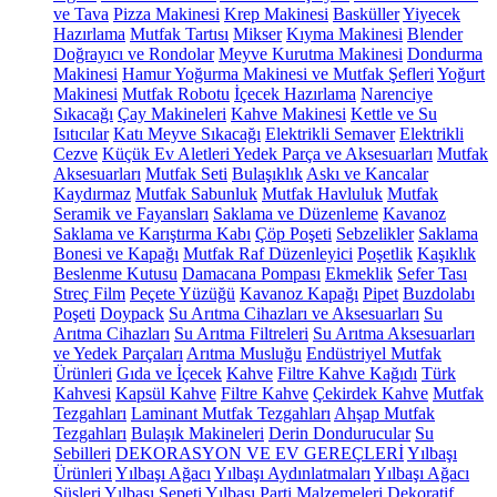
ve Tava
Pizza Makinesi
Krep Makinesi
Basküller
Yiyecek
Hazırlama
Mutfak Tartısı
Mikser
Kıyma Makinesi
Blender
Doğrayıcı ve Rondolar
Meyve Kurutma Makinesi
Dondurma
Makinesi
Hamur Yoğurma Makinesi ve Mutfak Şefleri
Yoğurt
Makinesi
Mutfak Robotu
İçecek Hazırlama
Narenciye
Sıkacağı
Çay Makineleri
Kahve Makinesi
Kettle ve Su
Isıtıcılar
Katı Meyve Sıkacağı
Elektrikli Semaver
Elektrikli
Cezve
Küçük Ev Aletleri Yedek Parça ve Aksesuarları
Mutfak
Aksesuarları
Mutfak Seti
Bulaşıklık
Askı ve Kancalar
Kaydırmaz
Mutfak Sabunluk
Mutfak Havluluk
Mutfak
Seramik ve Fayansları
Saklama ve Düzenleme
Kavanoz
Saklama ve Karıştırma Kabı
Çöp Poşeti
Sebzelikler
Saklama
Bonesi ve Kapağı
Mutfak Raf Düzenleyici
Poşetlik
Kaşıklık
Beslenme Kutusu
Damacana Pompası
Ekmeklik
Sefer Tası
Streç Film
Peçete Yüzüğü
Kavanoz Kapağı
Pipet
Buzdolabı
Poşeti
Doypack
Su Arıtma Cihazları ve Aksesuarları
Su
Arıtma Cihazları
Su Arıtma Filtreleri
Su Arıtma Aksesuarları
ve Yedek Parçaları
Arıtma Musluğu
Endüstriyel Mutfak
Ürünleri
Gıda ve İçecek
Kahve
Filtre Kahve Kağıdı
Türk
Kahvesi
Kapsül Kahve
Filtre Kahve
Çekirdek Kahve
Mutfak
Tezgahları
Laminant Mutfak Tezgahları
Ahşap Mutfak
Tezgahları
Bulaşık Makineleri
Derin Dondurucular
Su
Sebilleri
DEKORASYON VE EV GEREÇLERİ
Yılbaşı
Ürünleri
Yılbaşı Ağacı
Yılbaşı Aydınlatmaları
Yılbaşı Ağacı
Süsleri
Yılbaşı Sepeti
Yılbaşı Parti Malzemeleri
Dekoratif