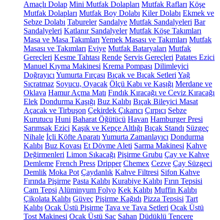
Amaçlı Dolap
Mini Mutfak Dolapları
Mutfak Rafları
Köşe
Mutfak Dolapları
Mutfak Boy Dolabı
Kiler Dolabı
Ekmek ve
Sebze Dolabı
Tabureler
Sandalye
Mutfak Sandalyeleri
Bar
Sandalyeleri
Katlanır Sandalyeler
Mutfak Köşe Takımları
Masa ve Masa Takımları
Yemek Masası ve Takımları
Mutfak
Masası ve Takımları
Eviye
Mutfak Bataryaları
Mutfak
Gereçleri
Kesme Tahtası
Rende
Servis Gereçleri
Patates Ezici
Manuel Kıyma Makinesi
Krema Pompası
Dilimleyici
Doğrayıcı
Yumurta Fırçası
Bıçak ve Bıçak Setleri
Yağ
Sıçratmaz
Soyucu, Oyacak
Ölçü Kabı ve Kaşığı
Merdane ve
Oklava
Hamur Açma Matı
Fındık Kıracağı ve Ceviz Kıracağı
Elek
Dondurma Kaşığı
Buz Kalıbı
Bıçak Bileyici Masat
Açacak ve Tirbuşon
Çekirdek Çıkarıcı
Çırpıcı
Sebze
Kurutucu
Huni
Baharat Öğütücü
Havan
Hamburger Presi
Sarımsak Ezici
Kaşık ve Kepçe Altlığı
Bıçak Standı
Süzgeç
Nihale
İçli Köfte Aparatı
Yumurta Zamanlayıcı
Dondurma
Kalıbı
Buz Kovası
Et Dövme Aleti
Sarma Makinesi
Kahve
Değirmenleri
Limon Sıkacağı
Pişirme Grubu
Çay ve Kahve
Demleme
French Press
Dripper
Chemex
Cezve
Çay Süzgeci
Demlik
Moka Pot
Çaydanlık
Kahve Filtresi
Sifon Kahve
Fırında Pişirme
Pasta Kalıbı
Kurabiye Kalıbı
Fırın Tepsisi
Cam Tepsi
Alüminyum Folyo
Kek Kalıbı
Muffin Kalıbı
Çikolata Kalıbı
Güveç
Pişirme Kağıdı
Pizza Tepsisi
Tart
Kalıbı
Ocak Üstü Pişirme
Tava ve Tava Setleri
Ocak Üstü
Tost Makinesi
Ocak Üstü Sac
Sahan
Düdüklü Tencere