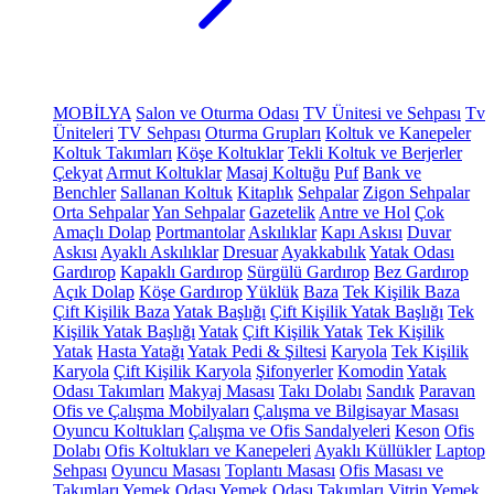
MOBİLYA
Salon ve Oturma Odası
TV Ünitesi ve Sehpası
Tv
Üniteleri
TV Sehpası
Oturma Grupları
Koltuk ve Kanepeler
Koltuk Takımları
Köşe Koltuklar
Tekli Koltuk ve Berjerler
Çekyat
Armut Koltuklar
Masaj Koltuğu
Puf
Bank ve
Benchler
Sallanan Koltuk
Kitaplık
Sehpalar
Zigon Sehpalar
Orta Sehpalar
Yan Sehpalar
Gazetelik
Antre ve Hol
Çok
Amaçlı Dolap
Portmantolar
Askılıklar
Kapı Askısı
Duvar
Askısı
Ayaklı Askılıklar
Dresuar
Ayakkabılık
Yatak Odası
Gardırop
Kapaklı Gardırop
Sürgülü Gardırop
Bez Gardırop
Açık Dolap
Köşe Gardırop
Yüklük
Baza
Tek Kişilik Baza
Çift Kişilik Baza
Yatak Başlığı
Çift Kişilik Yatak Başlığı
Tek
Kişilik Yatak Başlığı
Yatak
Çift Kişilik Yatak
Tek Kişilik
Yatak
Hasta Yatağı
Yatak Pedi & Şiltesi
Karyola
Tek Kişilik
Karyola
Çift Kişilik Karyola
Şifonyerler
Komodin
Yatak
Odası Takımları
Makyaj Masası
Takı Dolabı
Sandık
Paravan
Ofis ve Çalışma Mobilyaları
Çalışma ve Bilgisayar Masası
Oyuncu Koltukları
Çalışma ve Ofis Sandalyeleri
Keson
Ofis
Dolabı
Ofis Koltukları ve Kanepeleri
Ayaklı Küllükler
Laptop
Sehpası
Oyuncu Masası
Toplantı Masası
Ofis Masası ve
Takımları
Yemek Odası
Yemek Odası Takımları
Vitrin
Yemek