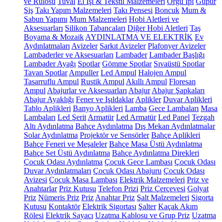
ve Rulosu
Tuval
El İşi & Tekstil Malzemeleri
Örgü İpi
Güpür
Şiş
Takı Yapım Malzemeleri
Takı Pensesi
Boncuk
Mum &
Sabun Yapımı
Mum Malzemeleri
Hobi Aletleri ve
Aksesuarları
Silikon Tabancaları
Diğer Hobi Aletleri
Taş
Boyama & Mozaik
AYDINLATMA VE ELEKTRİK
Ev
Aydınlatmaları
Avizeler
Sarkıt Avizeler
Plafonyer Avizeler
Lambaderler ve Aksesuarları
Lambader
Lambader Başlığı
Lambader Ayağı
Spotlar
Gömme Spotlar
Sıvaüstü Spotlar
Tavan Spotlar
Ampuller
Led Ampul
Halojen Ampul
Tasarruflu Ampul
Rustik Ampul
Akıllı Ampul
Floresan
Ampul
Abajurlar ve Aksesuarları
Abajur
Abajur Şapkaları
Abajur Ayaklığı
Fener ve Işıldaklar
Aplikler
Duvar Aplikleri
Tablo Aplikleri
Banyo Aplikleri
Lamba
Gece Lambaları
Masa
Lambaları
Led Şerit
Armatür
Led Armatür
Led Panel
Tezgah
Altı Aydınlatma
Bahçe Aydınlatma
Dış Mekan Aydınlatmalar
Solar Aydınlatma
Projektör ve Sensörler
Bahçe Aplikleri
Bahçe Feneri ve Meşaleler
Bahçe Masa Üstü Aydınlatma
Bahçe Set Üstü Aydınlatma
Bahçe Aydınlatma Direkleri
Çocuk Odası Aydınlatma
Çocuk Gece Lambası
Çocuk Odası
Duvar Aydınlatmaları
Çocuk Odası Abajuru
Çocuk Odası
Avizesi
Çocuk Masa Lambası
Elektrik Malzemeleri
Priz ve
Anahtarlar
Priz Kutusu
Telefon Prizi
Priz Çerçevesi
Golyat
Priz
Nümeris Priz
Priz
Anahtar Priz
Şalt Malzemeleri
Sigorta
Kutusu
Kontaktör
Elektrik Sigortası
Şalter
Kaçak Akım
Rölesi
Elektrik Sayacı
Uzatma Kablosu ve Grup Priz
Uzatma