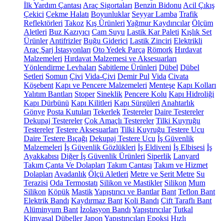
İlk Yardım Çantası
Araç Sigortaları
Benzin Bidonu
Acil Çıkış
Çekici
Çekme Halatı
Boyunluklar
Seyyar Lamba
Trafik
Reflektörleri
Takoz
Kış Ürünleri
Yağmur Kaydırıcılar
Ölçüm
Aletleri
Buz Kazıyıcı
Cam Suyu
Lastik Kar Paleti
Kışlık Set
Ürünler
Antifrizler
Buğu Giderici
Lastik Zinciri
Elektrikli
Araç Şarj İstasyonları
Oto Yedek Parça
Römork
Hırdavat
Malzemeleri
Hırdavat Malzemesi ve Aksesuarları
Yönlendirme Levhaları
Sabitleme Ürünleri
Dübel
Dübel
Setleri
Somun
Çivi
Vida-Çivi
Demir Pul
Vida
Civata
Köşebent
Kapı ve Pencere Malzemeleri
Menteşe
Kapı Kolları
Yalıtım Bantları
Stoper
Sineklik
Pencere Kolu
Kapı Hidroliği
Kapı Dürbünü
Kapı Kilitleri
Kapı Sürgüleri
Anahtarlık
Gönye
Posta Kutuları
Tekerlek
Testereler
Daire Testereler
Dekupaj Testereler
Çok Amaçlı Testereler
Tilki Kuyruğu
Testereler
Testere Aksesuarları
Tilki Kuyruğu Testere Ucu
Daire Testere Bıçağı
Dekupaj Testere Ucu
İş Güvenlik
Malzemeleri
İş Güvenlik Gözlükleri
İş Eldiveni
İş Elbisesi
İş
Ayakkabısı
Diğer İş Güvenlik Ürünleri
Siperlik
Lanyard
Takım Çanta Ve Dolapları
Takım Çantası
Takım ve Hizmet
Dolapları
Avadanlık
Ölçü Aletleri
Metre ve Şerit Metre
Su
Terazisi
Oda Termostatı
Silikon ve Mastikler
Silikon
Mum
Silikon
Köpük
Mastik
Yapıştırıcı ve Bantlar
Bant
Teflon Bant
Elektrik Bandı
Kaydırmaz Bant
Koli Bandı
Çift Taraflı Bant
Alüminyum Bant
İzolasyon Bandı
Yapıştırıcılar
Tutkal
Kimyasal Dübeller
Japon Yapıştırıcıları
Epoksi
Hızlı