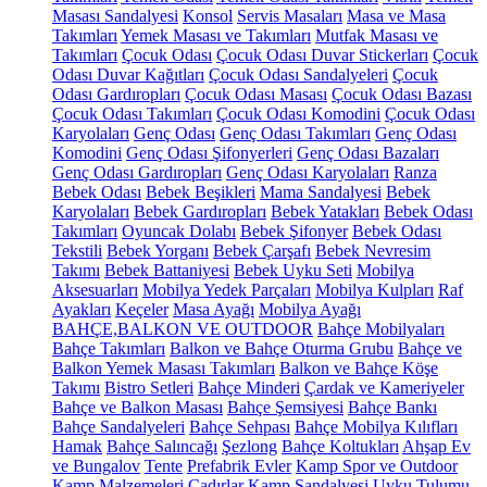
Masası Sandalyesi
Konsol
Servis Masaları
Masa ve Masa
Takımları
Yemek Masası ve Takımları
Mutfak Masası ve
Takımları
Çocuk Odası
Çocuk Odası Duvar Stickerları
Çocuk
Odası Duvar Kağıtları
Çocuk Odası Sandalyeleri
Çocuk
Odası Gardıropları
Çocuk Odası Masası
Çocuk Odası Bazası
Çocuk Odası Takımları
Çocuk Odası Komodini
Çocuk Odası
Karyolaları
Genç Odası
Genç Odası Takımları
Genç Odası
Komodini
Genç Odası Şifonyerleri
Genç Odası Bazaları
Genç Odası Gardıropları
Genç Odası Karyolaları
Ranza
Bebek Odası
Bebek Beşikleri
Mama Sandalyesi
Bebek
Karyolaları
Bebek Gardıropları
Bebek Yatakları
Bebek Odası
Takımları
Oyuncak Dolabı
Bebek Şifonyer
Bebek Odası
Tekstili
Bebek Yorganı
Bebek Çarşafı
Bebek Nevresim
Takımı
Bebek Battaniyesi
Bebek Uyku Seti
Mobilya
Aksesuarları
Mobilya Yedek Parçaları
Mobilya Kulpları
Raf
Ayakları
Keçeler
Masa Ayağı
Mobilya Ayağı
BAHÇE,BALKON VE OUTDOOR
Bahçe Mobilyaları
Bahçe Takımları
Balkon ve Bahçe Oturma Grubu
Bahçe ve
Balkon Yemek Masası Takımları
Balkon ve Bahçe Köşe
Takımı
Bistro Setleri
Bahçe Minderi
Çardak ve Kameriyeler
Bahçe ve Balkon Masası
Bahçe Şemsiyesi
Bahçe Bankı
Bahçe Sandalyeleri
Bahçe Sehpası
Bahçe Mobilya Kılıfları
Hamak
Bahçe Salıncağı
Şezlong
Bahçe Koltukları
Ahşap Ev
ve Bungalov
Tente
Prefabrik Evler
Kamp Spor ve Outdoor
Kamp Malzemeleri
Çadırlar
Kamp Sandalyesi
Uyku Tulumu