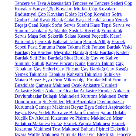
Tencere ve Tava Aksesuarları
Tencere ve Tencere Setleri
Çöp
Kovaları
Banyo Çöp Kovaları
Mutfak Çöp Kovaları
Endüstriyel Çöp Kovaları
Dolap İçi Çöp Kovaları
Sofra
Grubu
Çatal,Kaşık,Bıçak
Çatal Kaşık Bıçak Takımı
Yemek
Bıçağı
Çatal
Kaşık
Sofra Servis
Sürahi
Kase
Tepsi
Servis ve
Sunum Tabakları
Yağdanlık
Sosluk, Reçellik
Yumurtalık
Servis Maşa Seti
Şekerlik
Salata Kasesi
Peçetelik
Karaf
Kürdanlık
Çerezlik
Baharat Takımı
Bardak Altlığı
Ekmek
Sepeti
Pasta Sunumu
Pasta Takımı
Kek Fanusu
Bardak
Viski
Bardağı
Su Bardağı
Meşrubat Bardağı
Rakı Bardağı
Kadeh
Bardak Seti
Bira Bardağı
Shot Bardağı
Çay ve Kahve
Sunumu
Sütlük
Kahve Fincanı
Kupa
Fincan Takımı
Çay
Tabakları
Çay Setleri
Çay Fincanı
Çay Bardağı
Çay Kaşığı
Yemek Takımları
Tabaklar
Kahvaltı Takımları
Suluk ve
Matara
Beyaz Eşya
Fırın
Mikrodalga Fırınlar
Mini Fırınlar
Buzdolabı
Çamaşır Makinesi
Ocak
Ankastre Ürünleri
Ankastre Setler
Ankastre Ocaklar
Ankastre Fırınlar
Ankastre
Davlumbazlar
Bulaşık Makineleri
Kurutma Makinesi
Derin
Dondurucular
Su Sebilleri
Mini Buzdolabı
Davlumbazlar
Kurutmalı Çamaşır Makinesi
Beyaz Eşya Setleri
Aspiratörler
Beyaz Eşya Yedek Parça ve Bakım Ürünleri
Şarap Dolabı
Küçük Ev Aletleri
Kızartma ve Pişirme Makineleri
Mısır
Patlatma Makinesi
Fritöz
Ekmek Yapma Makinesi
Ekmek
Kızartma Makinesi
Tost Makinesi
Buharlı Pişirici
Elektrikli
Izgara
Waffle Makinesi
Yumurta Haşlayıcı
Elektrikli Tencere