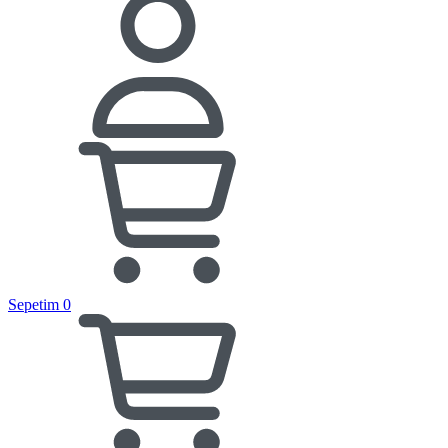
Sepetim
0