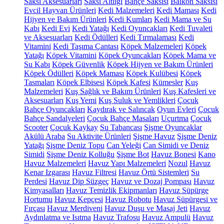
Saksı Aksesuarları
Saksı Altlığı
Bahçe Saksısı
Balkon Saksısı
Evcil Hayvan Ürünleri
Kedi Malzemeleri
Kedi Maması
Kedi
Hijyen ve Bakım Ürünleri
Kedi Kumları
Kedi Mama ve Su
Kabı
Kedi Evi
Kedi Yatağı
Kedi Oyuncakları
Kedi Tuvaleti
ve Aksesuarları
Kedi Ödülleri
Kedi Tırmalaması
Kedi
Vitamini
Kedi Taşıma Çantası
Köpek Malzemeleri
Köpek
Yatağı
Köpek Vitamini
Köpek Oyuncakları
Köpek Mama ve
Su Kabı
Köpek Güvenlik
Köpek Hijyen ve Bakım Ürünleri
Köpek Ödülleri
Köpek Maması
Köpek Kulübesi
Köpek
Tasmaları
Köpek Elbisesi
Köpek Kafesi
Kümesler
Kuş
Malzemeleri
Kuş Sağlık ve Bakım Ürünleri
Kuş Kafesleri ve
Aksesuarları
Kuş Yemi
Kuş Suluk ve Yemlikleri
Çocuk
Bahçe Oyuncakları
Kaydırak ve Salıncak
Oyun Evleri
Çocuk
Bahçe Sandalyeleri
Çocuk Bahçe Masaları
Uçurtma
Çocuk
Scooter
Çocuk Kaykay
Su Tabancası
Şişme Oyuncaklar
Akülü Araba
Su Aktivite Ürünleri
Şişme Havuz
Şişme Deniz
Yatağı
Şişme Deniz Topu
Can Yeleği
Can Simidi ve Deniz
Simidi
Şişme Deniz Kolluğu
Şişme Bot
Havuz Bonesi
Kano
Havuz Malzemeleri
Havuz Yapı Malzemeleri
Nozul
Havuz
Kenar Izgarası
Havuz Filtresi
Havuz Örtü Sistemleri
Su
Perdesi
Havuz Dip Süzgeç
Havuz ve Dozaj Pompası
Havuz
Kimyasalları
Havuz Temizlik Ekipmanları
Havuz Süpürge
Hortumu
Havuz Kepçesi
Havuz Robotu
Havuz Süpürgesi ve
Fırçası
Havuz Merdiveni
Havuz Duşu ve Masaj Jeti
Havuz
Aydınlatma ve Isıtma
Havuz Trafosu
Havuz Ampulü
Havuz