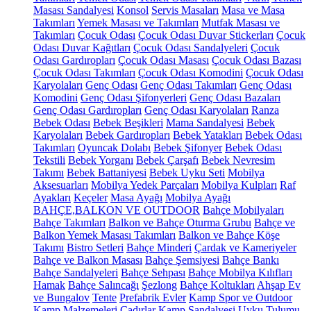
Masası Sandalyesi
Konsol
Servis Masaları
Masa ve Masa
Takımları
Yemek Masası ve Takımları
Mutfak Masası ve
Takımları
Çocuk Odası
Çocuk Odası Duvar Stickerları
Çocuk
Odası Duvar Kağıtları
Çocuk Odası Sandalyeleri
Çocuk
Odası Gardıropları
Çocuk Odası Masası
Çocuk Odası Bazası
Çocuk Odası Takımları
Çocuk Odası Komodini
Çocuk Odası
Karyolaları
Genç Odası
Genç Odası Takımları
Genç Odası
Komodini
Genç Odası Şifonyerleri
Genç Odası Bazaları
Genç Odası Gardıropları
Genç Odası Karyolaları
Ranza
Bebek Odası
Bebek Beşikleri
Mama Sandalyesi
Bebek
Karyolaları
Bebek Gardıropları
Bebek Yatakları
Bebek Odası
Takımları
Oyuncak Dolabı
Bebek Şifonyer
Bebek Odası
Tekstili
Bebek Yorganı
Bebek Çarşafı
Bebek Nevresim
Takımı
Bebek Battaniyesi
Bebek Uyku Seti
Mobilya
Aksesuarları
Mobilya Yedek Parçaları
Mobilya Kulpları
Raf
Ayakları
Keçeler
Masa Ayağı
Mobilya Ayağı
BAHÇE,BALKON VE OUTDOOR
Bahçe Mobilyaları
Bahçe Takımları
Balkon ve Bahçe Oturma Grubu
Bahçe ve
Balkon Yemek Masası Takımları
Balkon ve Bahçe Köşe
Takımı
Bistro Setleri
Bahçe Minderi
Çardak ve Kameriyeler
Bahçe ve Balkon Masası
Bahçe Şemsiyesi
Bahçe Bankı
Bahçe Sandalyeleri
Bahçe Sehpası
Bahçe Mobilya Kılıfları
Hamak
Bahçe Salıncağı
Şezlong
Bahçe Koltukları
Ahşap Ev
ve Bungalov
Tente
Prefabrik Evler
Kamp Spor ve Outdoor
Kamp Malzemeleri
Çadırlar
Kamp Sandalyesi
Uyku Tulumu