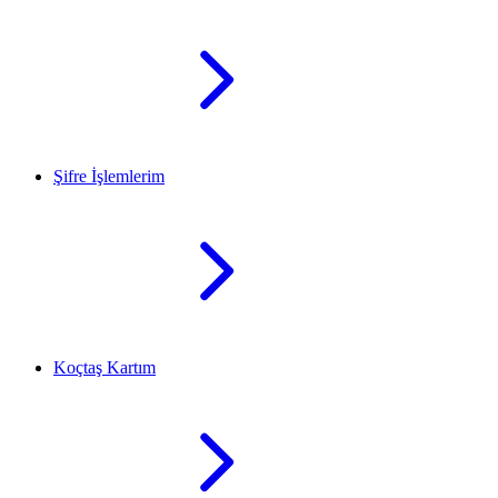
Şifre İşlemlerim
Koçtaş Kartım