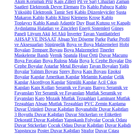
Akım Korumalı Priz
Kapı Zilleri
Pil ve Şarj Cihazları
Zaman
Saatleri
Elektronik Devre Elemanı
Fiş
Kablo Pabucu
Kablo
Yüksüğü
Elektronik Tamir Seti
Kablo Düzenleyiciler
Susta
Makaron Kablo
Kablo Klipsi
Klemens
Kroşe
Kablo
Toplayıcı
Kablo Kanalı
Adaptör
Duy
Buat Kutusu ve Kapağı
Aydınlatma Halatları ve Zincirleri
Enerji Sistemleri
Güneş
Paneli
Lityum Akü
Jel Akü
İnverter
Tavan Vantilatörleri
AHŞAP VE İNŞAAT
Ahşap Yer Döşeme
Parke
Parke Profil
ve Aksesuarları
Süpürgelik
Boya ve Boya Malzemeleri
Hobi
Boyaları
Tempare Boyası
Boya Malzemeleri
Tinerler
Maskeleme Bandı
Vernik
Spatula
Hışır Örtü
Duvar Macunu
Boya Fırçaları
Boya Rulosu
Mala
Boya
İç Cephe Boyalar
Dış
Cephe Boyalar
Astarlar
Metal Boyaları
Tavan Boyaları
Yağlı
Boyalar
Yalıtım Boyası
Sprey Boya
Kapı Boyası
Epoksi
Boyalar
Kapılar
Amerikan Kapılar
Melamin Kapılar
Çelik
Kapılar
Akordiyon Kapılar
Sürgülü Kapılar
Acil Çıkış
Kapıları
Kapı Kolları
Seramik ve Fayans
Banyo Seramik ve
Fayansları
Yer Seramik ve Fayansları
Mutfak Seramik ve
Fayansları
Karo
Mozaik
Mutfak Tezgahları
Laminant Mutfak
Tezgahları
Ahşap Mutfak Tezgahları
PVC Zemin Kaplama
Duvar Ürünleri
Duvar Kağıtları
Boyanabilir Duvar Kağıtları
3 Boyutlu Duvar Kağıtları
Duvar Stickerları ve Etiketleri
Dekoratif Duvar Kağıtları
Yapışkanlı Folyolar
Çocuk Odası
Duvar Stickerları
Çocuk Odası Duvar Kağıtları
Duvar Kağıdı
Yapıştırıcısı
Poster Duvar Kağıtları
Strafor
Duvar Çıtası