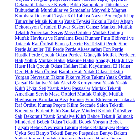
Dekoratif Tabak ve Kaseler
Biblo
Şaraplıklar
Tütsülük ve
Buhurdanlık
Mumluklar ve Şamdanlar
Meyvelik
Magnet
Kumbara
Dekoratif Taşlar
Kül Tablası
Nazar Boncuğu
Kitap
Tutucular
Müzik Kutusu
Yatak Tepsisi
Kokulu Taşlar
Ahşap
Dekorasyon Ürünleri
Duvar Süsleri
Cansız Manken
Mutfak
Tekstili
Amerikan Servis
Masa Örtüleri
Mutfak Önlüğü
Mutfak Havlusu ve Kurulama Bezi
Runner
Fırın Eldiveni ve
Tutacak
Raf Örtüsü
Kumaş Peçete
Ev Tekstili
Perde
Stor
Perde
Jaluziler
Tül Perde
Perde Aksesuarları
Fon Perde
Rustik Perde
Çocuk Odası Perdesi
Güneşlik
Mutfak Perdeleri
Halı
Yolluk
Mutfak Halısı
Makine Halısı
Shaggy Halı
Jüt ve
Hasır Halı
Çocuk Odası Halıları
Halı Kaydırmazı
El Halısı
Deri Halı
Halı Örtüsü
Bambu Halı
Yatak Odası Tekstili
Yorgan
Nevresim Takımı
Pike ve Pike Takımı
Yatak Örtüsü
Çarşaf
Battaniye
Yatak Alezi & Koruyucusu
Yastık
Yastık
Kılıfı
Uyku Seti
Yastık Alezi
Paspaslar
Mutfak Tekstili
Amerikan Servis
Masa Örtüleri
Mutfak Önlüğü
Mutfak
Havlusu ve Kurulama Bezi
Runner
Fırın Eldiveni ve Tutacak
Raf Örtüsü
Kumaş Peçete
Kilim
Seccade
Salon Tekstili
Kırlent ve Kırlent Kılıfı
Sandalye Minderi
Koltuk Örtüsü ve
Şalı
Dekoratif Yastık
Sandalye Kılıfı
Bahçe Tekstili
Salıncak
Minderleri
Bebek Odası Tekstili
Bebek Yorganı
Bebek
Çarşafı
Bebek Nevresim Takımı
Bebek Battaniyesi
Bebek
Uyku Seti
Banyo Tekstil
Banyo Paspasları
Banyo Bakım
Setleri
Banyo Perdeleri
Bornoz
Peştemal
Havlu
Duvar