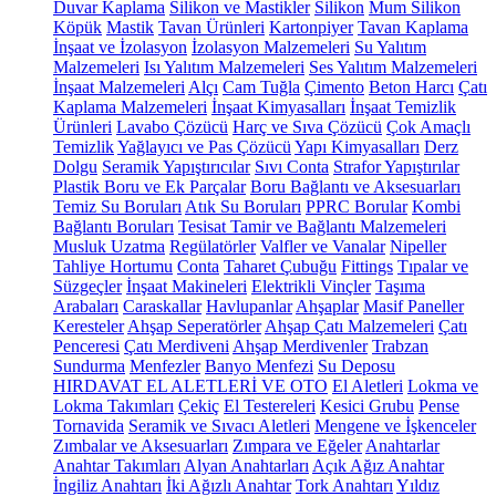
Duvar Kaplama
Silikon ve Mastikler
Silikon
Mum Silikon
Köpük
Mastik
Tavan Ürünleri
Kartonpiyer
Tavan Kaplama
İnşaat ve İzolasyon
İzolasyon Malzemeleri
Su Yalıtım
Malzemeleri
Isı Yalıtım Malzemeleri
Ses Yalıtım Malzemeleri
İnşaat Malzemeleri
Alçı
Cam Tuğla
Çimento
Beton Harcı
Çatı
Kaplama Malzemeleri
İnşaat Kimyasalları
İnşaat Temizlik
Ürünleri
Lavabo Çözücü
Harç ve Sıva Çözücü
Çok Amaçlı
Temizlik
Yağlayıcı ve Pas Çözücü
Yapı Kimyasalları
Derz
Dolgu
Seramik Yapıştırıcılar
Sıvı Conta
Strafor Yapıştırılar
Plastik Boru ve Ek Parçalar
Boru Bağlantı ve Aksesuarları
Temiz Su Boruları
Atık Su Boruları
PPRC Borular
Kombi
Bağlantı Boruları
Tesisat Tamir ve Bağlantı Malzemeleri
Musluk Uzatma
Regülatörler
Valfler ve Vanalar
Nipeller
Tahliye Hortumu
Conta
Taharet Çubuğu
Fittings
Tıpalar ve
Süzgeçler
İnşaat Makineleri
Elektrikli Vinçler
Taşıma
Arabaları
Caraskallar
Havlupanlar
Ahşaplar
Masif Paneller
Keresteler
Ahşap Seperatörler
Ahşap Çatı Malzemeleri
Çatı
Penceresi
Çatı Merdiveni
Ahşap Merdivenler
Trabzan
Sundurma
Menfezler
Banyo Menfezi
Su Deposu
HIRDAVAT EL ALETLERİ VE OTO
El Aletleri
Lokma ve
Lokma Takımları
Çekiç
El Testereleri
Kesici Grubu
Pense
Tornavida
Seramik ve Sıvacı Aletleri
Mengene ve İşkenceler
Zımbalar ve Aksesuarları
Zımpara ve Eğeler
Anahtarlar
Anahtar Takımları
Alyan Anahtarları
Açık Ağız Anahtar
İngiliz Anahtarı
İki Ağızlı Anahtar
Tork Anahtarı
Yıldız