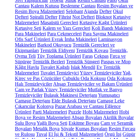
Sıvı Yapıştırıcılar
Tebeşir
Suluk
Resim Çantası
Pano
Okul
Çantası
Kalem Kutusu
Beslenme Çantası
Resim Boyaları ve
Resim Boya Malzemeleri
Selobant
Ajanda
Defter
Okul
Defteri
Spiralli Defter
Fihrist
Not Defteri
Bloknot
Kırtasiye
Malzemeleri
Masaüstü Gereçleri
Kırtasiye Kağıt Ürünleri
Kırtasiye Seti
Kalem ve Yazı Gereçleri
Koli Bandı Makinesi
Para Makineleri
Para Çekmeceleri
Para Sayma Makineleri
Ofis Sarf Ürünleri
Evrak İmha Makineleri
Laminasyon
Makineleri
Barkod Okuyucu
Temizlik Gereçleri ve
Ekipmanları
Temizlik Eldiveni
Temizlik Kovası
Temizlik,
Ovma Teli
Tüy Toplama Ürünleri
Faraş
Çekpas
Fırça ve
Süpürge
Temizlik Bezleri
Temizlik Süngeri
Paspas ve Mop
Kâğıt Havlu
Tuvalet Kağıdı
Islak Mendil
Ev Temizlik
Malzemeleri
Tuvalet Temizleyici
Yüzey Temizleyiciler
Yağ,
Kireç ve Pas Çözücüler
Çubuklu Oda Kokusu
Oda Kokusu
Halı Temizleyiciler
Ahşap Temizleyiciler ve Bakım Ürünleri
Cam ve Parlak Yüzey Temizleyiciler
Mutfak ve Banyo
Temizleyiciler
Bulaşık Makinesi Deterjanı
Yumuşatıcı
Çamaşır Deterjanı
Elde Bulaşık Deterjanı
Çamaşır Leke
Çıkarıcılar
Kolonya
Pazar Arabası ve Çantası
Eğlence
Ürünleri
Parti Malzemeleri
Puzzle
Hobi Malzemeleri
Hobi
Boya ve Resim Malzemeleri
Ahşap Boyaları
Akrilik Boyalar
Sulu Boya
Yağlı Boya Seti
Eskitme Boyası
Cam ve Seramik
Boyaları
Metalik Boya
Şövale
Kumaş Boyaları
Resim Fırçası
ve Rulosu
Tuval
El İşi & Tekstil Malzemeleri
Örgü İpi
Güpür