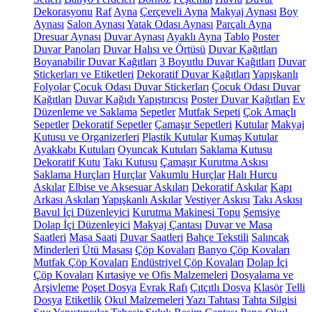
Dekorasyonu
Raf
Ayna
Çerçeveli Ayna
Makyaj Aynası
Boy
Aynası
Salon Aynası
Yatak Odası Aynası
Parçalı Ayna
Dresuar Aynası
Duvar Aynası
Ayaklı Ayna
Tablo
Poster
Duvar Panoları
Duvar Halısı ve Örtüsü
Duvar Kağıtları
Boyanabilir Duvar Kağıtları
3 Boyutlu Duvar Kağıtları
Duvar
Stickerları ve Etiketleri
Dekoratif Duvar Kağıtları
Yapışkanlı
Folyolar
Çocuk Odası Duvar Stickerları
Çocuk Odası Duvar
Kağıtları
Duvar Kağıdı Yapıştırıcısı
Poster Duvar Kağıtları
Ev
Düzenleme ve Saklama
Sepetler
Mutfak Sepeti
Çok Amaçlı
Sepetler
Dekoratif Sepetler
Çamaşır Sepetleri
Kutular
Makyaj
Kutusu ve Organizerleri
Plastik Kutular
Kumaş Kutular
Ayakkabı Kutuları
Oyuncak Kutuları
Saklama Kutusu
Dekoratif Kutu
Takı Kutusu
Çamaşır Kurutma Askısı
Saklama Hurçları
Hurçlar
Vakumlu Hurçlar
Halı Hurcu
Askılar
Elbise ve Aksesuar Askıları
Dekoratif Askılar
Kapı
Arkası Askıları
Yapışkanlı Askılar
Vestiyer Askısı
Takı Askısı
Bavul İçi Düzenleyici
Kurutma Makinesi Topu
Şemsiye
Dolap İçi Düzenleyici
Makyaj Çantası
Duvar ve Masa
Saatleri
Masa Saati
Duvar Saatleri
Bahçe Tekstili
Salıncak
Minderleri
Ütü Masası
Çöp Kovaları
Banyo Çöp Kovaları
Mutfak Çöp Kovaları
Endüstriyel Çöp Kovaları
Dolap İçi
Çöp Kovaları
Kırtasiye ve Ofis Malzemeleri
Dosyalama ve
Arşivleme
Poşet Dosya
Evrak Rafı
Çıtçıtlı Dosya
Klasör
Telli
Dosya
Etiketlik
Okul Malzemeleri
Yazı Tahtası
Tahta Silgisi