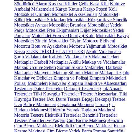
Söndürücü
Alarm
Kasa ve Kilitler
Çelik Kasa
Kilit
Kutu ve
Ambalaj Malzemeleri
Kargo Kutusu
Kargo Poşeti
Koli
Motosiklet Ürünleri
Motorsiklet Aksesuarları
Motosiklet
Kilidi
Motosiklet Stickerları
Motosiklet Rüzgarlık ve Siperlik
Motosiklet Aynası
Motosiklet Brandası
Motorsiklet Yedek
Parça
Motosiklet Fren Ekipmanları
Diğer Motosiklet Yedek
Parçaları
Motosiklet Fren ve Debriyaj Kolu
Motosiklet Kayışı
Motosiklet Zinciri
Motosiklet Giyim
Motorcu Eldiveni
Motorcu Botu ve Ayakkabısı
Motorcu Yağmurluk
Motosiklet
Kaskı
ELEKTRİKLİ EL ALETLERİ
Akülü Vidalamalar
Şarjlı Vidalamalar
Kablolu Vidalamalar
Vidalama Uçları
Matkaplar
Darbeli Matkaplar
Akülü Matkap ve Vidalamalar
Matkap Ucu ve Setleri
Somun Sıkma Makineleri
Darbesiz
Matkaplar
Manyetik Matkap
Sütunlu Matkap
Matkap Tezgahı
Kırıcılar ve Deliciler
Zımpara ve Polisaj
Zımpara Makineleri
Polisaj Makineleri
Planyalar
Zımpara Kağıdı ve Aksesuarları
Testereler
Daire Testereler
Dekupaj Testereler
Çok Amaçlı
Testereler
Tilki Kuyruğu Testereler
Testere Aksesuarları
Tilki
Kuyruğu Testere Ucu
Daire Testere Bıçağı
Dekupaj Testere
Ucu
Bahçe Makineleri
Çapalama Makinesi
Tırpan
Çit
Budama Makinesi
Hidrofor
Yaprak Toplama Makinesi
Motorlu Testere
Elektrikli Testereler
Benzinli Testereler
Testere Zincirleri ve Yağları
Çim Biçme Makinesi
Benzinli
Çim Biçme Makinesi
Elektrikli Çim Biçme Makinesi
Kenar
Kesme Makinesi
Çim Biçme Yedek Parça
Pompa
Santrifüj