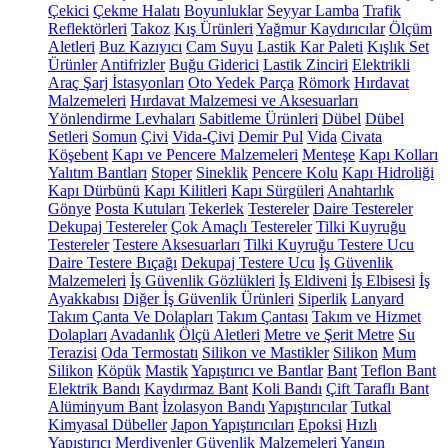
Çekici
Çekme Halatı
Boyunluklar
Seyyar Lamba
Trafik
Reflektörleri
Takoz
Kış Ürünleri
Yağmur Kaydırıcılar
Ölçüm
Aletleri
Buz Kazıyıcı
Cam Suyu
Lastik Kar Paleti
Kışlık Set
Ürünler
Antifrizler
Buğu Giderici
Lastik Zinciri
Elektrikli
Araç Şarj İstasyonları
Oto Yedek Parça
Römork
Hırdavat
Malzemeleri
Hırdavat Malzemesi ve Aksesuarları
Yönlendirme Levhaları
Sabitleme Ürünleri
Dübel
Dübel
Setleri
Somun
Çivi
Vida-Çivi
Demir Pul
Vida
Civata
Köşebent
Kapı ve Pencere Malzemeleri
Menteşe
Kapı Kolları
Yalıtım Bantları
Stoper
Sineklik
Pencere Kolu
Kapı Hidroliği
Kapı Dürbünü
Kapı Kilitleri
Kapı Sürgüleri
Anahtarlık
Gönye
Posta Kutuları
Tekerlek
Testereler
Daire Testereler
Dekupaj Testereler
Çok Amaçlı Testereler
Tilki Kuyruğu
Testereler
Testere Aksesuarları
Tilki Kuyruğu Testere Ucu
Daire Testere Bıçağı
Dekupaj Testere Ucu
İş Güvenlik
Malzemeleri
İş Güvenlik Gözlükleri
İş Eldiveni
İş Elbisesi
İş
Ayakkabısı
Diğer İş Güvenlik Ürünleri
Siperlik
Lanyard
Takım Çanta Ve Dolapları
Takım Çantası
Takım ve Hizmet
Dolapları
Avadanlık
Ölçü Aletleri
Metre ve Şerit Metre
Su
Terazisi
Oda Termostatı
Silikon ve Mastikler
Silikon
Mum
Silikon
Köpük
Mastik
Yapıştırıcı ve Bantlar
Bant
Teflon Bant
Elektrik Bandı
Kaydırmaz Bant
Koli Bandı
Çift Taraflı Bant
Alüminyum Bant
İzolasyon Bandı
Yapıştırıcılar
Tutkal
Kimyasal Dübeller
Japon Yapıştırıcıları
Epoksi
Hızlı
Yapıştırıcı
Merdivenler
Güvenlik Malzemeleri
Yangın