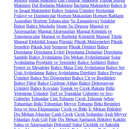
Motoru
Hasat Makinesi
Dal Öğütme Makinesi
Toprak Burgu
Makinesi
Dal Budama Makinesi
İlaçlama Makineleri
Bahçe İş
ve İnşaat Makineleri
Bahçe Sulama Ürünleri
Hortumlar
Fıskiye ve Damlatıcılar
Hortum Makaraları
Hortum Bağlantı
Aparatları
Hortum Tabancaları
Su Zamanlayıcı
Sulaklar
Bidon
Bahçe Musluğu
Şişme Su Deposu
Mangal ve
Aksesuarları
Mangal Aksesuarları
Mangal Kömürü ve
Tutuşturucular
Mangal ve Barbekü
Kömürlü Mangal
Tüplü
Mangal
Elektrikli Izgara
Pürmüz
Piknik Malzemeleri
Piknik
Sepetleri
Piknik Seti
Semaver
Piknik Örtüleri
Bahçe
Depolama
Depolama Evleri
Depolama Dolapları
Depolama
Sandığı
Bahçe Aydınlatma
Dış Mekan Aydınlatmalar
Solar
Aydınlatma
Projektör ve Sensörler
Bahçe Aplikleri
Bahçe
Feneri ve Meşaleler
Bahçe Masa Üstü Aydınlatma
Bahçe Set
Üstü Aydınlatma
Bahçe Aydınlatma Direkleri
Bahçe Peyzaj
Ürünleri
Bahçe Yer Döşemeleri
Bahçe Çit ve Bordürleri
Bahçe Filesi
Bahçe Gizleme Ağları
Bahçe Dekorasyon
Ürünleri
Bahçe Kovaları
Toprak ve Çiçek Bakımı
Bitki
Yetiştirme Ürünleri
Torf ve Topraklar
Gübreler ve Sıvı
Gübreler
Tohumlar
Çim Tohumu
Çiçek Tohumu
Sebze
Tohumları
Bitki Tohumları
Meyve Tohumu
Bitki Besinleri
Sera ve Sera Ekipmanları
Çiçek ve Bitki
İç Mekan Bitkileri
Dış Mekan Ağaçları
Canlı Çiçek
Çiçek Soğanları
Aşılı Meyve
Fidanları
Aşılı Gül
Fide
Dış Mekan Sarmaşık Bitkileri
Kaktüs
Saksı ve Aksesuarları
Dekoratif Saksı
Çiçeklik ve Saksılık