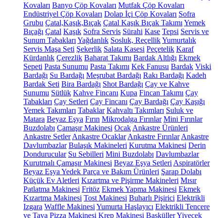
Kovaları
Banyo Çöp Kovaları
Mutfak Çöp Kovaları
Endüstriyel Çöp Kovaları
Dolap İçi Çöp Kovaları
Sofra
Grubu
Çatal,Kaşık,Bıçak
Çatal Kaşık Bıçak Takımı
Yemek
Bıçağı
Çatal
Kaşık
Sofra Servis
Sürahi
Kase
Tepsi
Servis ve
Sunum Tabakları
Yağdanlık
Sosluk, Reçellik
Yumurtalık
Servis Maşa Seti
Şekerlik
Salata Kasesi
Peçetelik
Karaf
Kürdanlık
Çerezlik
Baharat Takımı
Bardak Altlığı
Ekmek
Sepeti
Pasta Sunumu
Pasta Takımı
Kek Fanusu
Bardak
Viski
Bardağı
Su Bardağı
Meşrubat Bardağı
Rakı Bardağı
Kadeh
Bardak Seti
Bira Bardağı
Shot Bardağı
Çay ve Kahve
Sunumu
Sütlük
Kahve Fincanı
Kupa
Fincan Takımı
Çay
Tabakları
Çay Setleri
Çay Fincanı
Çay Bardağı
Çay Kaşığı
Yemek Takımları
Tabaklar
Kahvaltı Takımları
Suluk ve
Matara
Beyaz Eşya
Fırın
Mikrodalga Fırınlar
Mini Fırınlar
Buzdolabı
Çamaşır Makinesi
Ocak
Ankastre Ürünleri
Ankastre Setler
Ankastre Ocaklar
Ankastre Fırınlar
Ankastre
Davlumbazlar
Bulaşık Makineleri
Kurutma Makinesi
Derin
Dondurucular
Su Sebilleri
Mini Buzdolabı
Davlumbazlar
Kurutmalı Çamaşır Makinesi
Beyaz Eşya Setleri
Aspiratörler
Beyaz Eşya Yedek Parça ve Bakım Ürünleri
Şarap Dolabı
Küçük Ev Aletleri
Kızartma ve Pişirme Makineleri
Mısır
Patlatma Makinesi
Fritöz
Ekmek Yapma Makinesi
Ekmek
Kızartma Makinesi
Tost Makinesi
Buharlı Pişirici
Elektrikli
Izgara
Waffle Makinesi
Yumurta Haşlayıcı
Elektrikli Tencere
ve Tava
Pizza Makinesi
Krep Makinesi
Basküller
Yiyecek