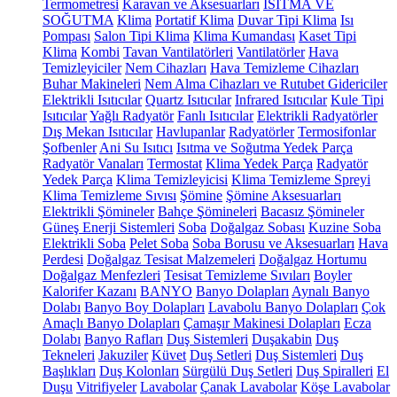
Termometresi
Karavan ve Aksesuarları
ISITMA VE
SOĞUTMA
Klima
Portatif Klima
Duvar Tipi Klima
Isı
Pompası
Salon Tipi Klima
Klima Kumandası
Kaset Tipi
Klima
Kombi
Tavan Vantilatörleri
Vantilatörler
Hava
Temizleyiciler
Nem Cihazları
Hava Temizleme Cihazları
Buhar Makineleri
Nem Alma Cihazları ve Rutubet Gidericiler
Elektrikli Isıtıcılar
Quartz Isıtıcılar
Infrared Isıtıcılar
Kule Tipi
Isıtıcılar
Yağlı Radyatör
Fanlı Isıtıcılar
Elektrikli Radyatörler
Dış Mekan Isıtıcılar
Havlupanlar
Radyatörler
Termosifonlar
Şofbenler
Ani Su Isıtıcı
Isıtma ve Soğutma Yedek Parça
Radyatör Vanaları
Termostat
Klima Yedek Parça
Radyatör
Yedek Parça
Klima Temizleyicisi
Klima Temizleme Spreyi
Klima Temizleme Sıvısı
Şömine
Şömine Aksesuarları
Elektrikli Şömineler
Bahçe Şömineleri
Bacasız Şömineler
Güneş Enerji Sistemleri
Soba
Doğalgaz Sobası
Kuzine Soba
Elektrikli Soba
Pelet Soba
Soba Borusu ve Aksesuarları
Hava
Perdesi
Doğalgaz Tesisat Malzemeleri
Doğalgaz Hortumu
Doğalgaz Menfezleri
Tesisat Temizleme Sıvıları
Boyler
Kalorifer Kazanı
BANYO
Banyo Dolapları
Aynalı Banyo
Dolabı
Banyo Boy Dolapları
Lavabolu Banyo Dolapları
Çok
Amaçlı Banyo Dolapları
Çamaşır Makinesi Dolapları
Ecza
Dolabı
Banyo Rafları
Duş Sistemleri
Duşakabin
Duş
Tekneleri
Jakuziler
Küvet
Duş Setleri
Duş Sistemleri
Duş
Başlıkları
Duş Kolonları
Sürgülü Duş Setleri
Duş Spiralleri
El
Duşu
Vitrifiyeler
Lavabolar
Çanak Lavabolar
Köşe Lavabolar