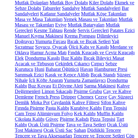
Mutfak Dolapları
Mutfak Boy Dolabı
Kiler Dolabı
Ekmek ve
Sebze Dolabı
Tabureler
Sandalye
Mutfak Sandalyeleri
Bar
Sandalyeleri
Katlanır Sandalyeler
Mutfak Köşe Takımları
Masa ve Masa Takımları
Yemek Masası ve Takımları
Mutfak
Masası ve Takımları
Eviye
Mutfak Bataryaları
Mutfak
Gereçleri
Kesme Tahtası
Rende
Servis Gereçleri
Patates Ezici
Manuel Kıyma Makinesi
Krema Pompası
Dilimleyici
Doğrayıcı
Yumurta Fırçası
Bıçak ve Bıçak Setleri
Yağ
Sıçratmaz
Soyucu, Oyacak
Ölçü Kabı ve Kaşığı
Merdane ve
Oklava
Hamur Açma Matı
Fındık Kıracağı ve Ceviz Kıracağı
Elek
Dondurma Kaşığı
Buz Kalıbı
Bıçak Bileyici Masat
Açacak ve Tirbuşon
Çekirdek Çıkarıcı
Çırpıcı
Sebze
Kurutucu
Huni
Baharat Öğütücü
Havan
Hamburger Presi
Sarımsak Ezici
Kaşık ve Kepçe Altlığı
Bıçak Standı
Süzgeç
Nihale
İçli Köfte Aparatı
Yumurta Zamanlayıcı
Dondurma
Kalıbı
Buz Kovası
Et Dövme Aleti
Sarma Makinesi
Kahve
Değirmenleri
Limon Sıkacağı
Pişirme Grubu
Çay ve Kahve
Demleme
French Press
Dripper
Chemex
Cezve
Çay Süzgeci
Demlik
Moka Pot
Çaydanlık
Kahve Filtresi
Sifon Kahve
Fırında Pişirme
Pasta Kalıbı
Kurabiye Kalıbı
Fırın Tepsisi
Cam Tepsi
Alüminyum Folyo
Kek Kalıbı
Muffin Kalıbı
Çikolata Kalıbı
Güveç
Pişirme Kağıdı
Pizza Tepsisi
Tart
Kalıbı
Ocak Üstü Pişirme
Tava ve Tava Setleri
Ocak Üstü
Tost Makinesi
Ocak Üstü Sac
Sahan
Düdüklü Tencere
Tencere ve Tava Aksesuarları
Tencere ve Tencere Setleri
Çöp