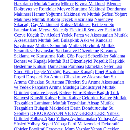
Hazırlama
Mutfak Tartısı
Mikser
Kıyma Makinesi
Blender
Doğrayıcı ve Rondolar
Meyve Kurutma Makinesi
Dondurma
Makinesi
Hamur Yoğurma Makinesi ve Mutfak Şefleri
Yoğurt
Makinesi
Mutfak Robotu
İçecek Hazırlama
Narenciye
Sıkacağı
Çay Makineleri
Kahve Makinesi
Kettle ve Su
Isıtıcılar
Katı Meyve Sıkacağı
Elektrikli Semaver
Elektrikli
Cezve
Küçük Ev Aletleri Yedek Parça ve Aksesuarları
Mutfak
Aksesuarları
Mutfak Seti
Bulaşıklık
Askı ve Kancalar
Kaydırmaz
Mutfak Sabunluk
Mutfak Havluluk
Mutfak
Seramik ve Fayansları
Saklama ve Düzenleme
Kavanoz
Saklama ve Karıştırma Kabı
Çöp Poşeti
Sebzelikler
Saklama
Bonesi ve Kapağı
Mutfak Raf Düzenleyici
Poşetlik
Kaşıklık
Beslenme Kutusu
Damacana Pompası
Ekmeklik
Sefer Tası
Streç Film
Peçete Yüzüğü
Kavanoz Kapağı
Pipet
Buzdolabı
Poşeti
Doypack
Su Arıtma Cihazları ve Aksesuarları
Su
Arıtma Cihazları
Su Arıtma Filtreleri
Su Arıtma Aksesuarları
ve Yedek Parçaları
Arıtma Musluğu
Endüstriyel Mutfak
Ürünleri
Gıda ve İçecek
Kahve
Filtre Kahve Kağıdı
Türk
Kahvesi
Kapsül Kahve
Filtre Kahve
Çekirdek Kahve
Mutfak
Tezgahları
Laminant Mutfak Tezgahları
Ahşap Mutfak
Tezgahları
Bulaşık Makineleri
Derin Dondurucular
Su
Sebilleri
DEKORASYON VE EV GEREÇLERİ
Yılbaşı
Ürünleri
Yılbaşı Ağacı
Yılbaşı Aydınlatmaları
Yılbaşı Ağacı
Süsleri
Yılbaşı Sepeti
Yılbaşı Parti Malzemeleri
Dekoratif
Objeler
Fotoğraf Çerçevesi
Mum
Vazolar
Yapay Çiçekler