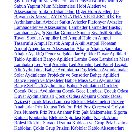
Şiş
Takı Yapım Malzemeleri
Takı Pensesi
Boncuk
Mum &
Sabun Yapımı
Mum Malzemeleri
Hobi Aletleri ve
Aksesuarları
Silikon Tabancaları
Diğer Hobi Aletleri
Taş
Boyama & Mozaik
AYDINLATMA VE ELEKTRİK
Ev
Aydınlatmaları
Avizeler
Sarkıt Avizeler
Plafonyer Avizeler
Lambaderler ve Aksesuarları
Lambader
Lambader Başlığı
Lambader Ayağı
Spotlar
Gömme Spotlar
Sıvaüstü Spotlar
Tavan Spotlar
Ampuller
Led Ampul
Halojen Ampul
Tasarruflu Ampul
Rustik Ampul
Akıllı Ampul
Floresan
Ampul
Abajurlar ve Aksesuarları
Abajur
Abajur Şapkaları
Abajur Ayaklığı
Fener ve Işıldaklar
Aplikler
Duvar Aplikleri
Tablo Aplikleri
Banyo Aplikleri
Lamba
Gece Lambaları
Masa
Lambaları
Led Şerit
Armatür
Led Armatür
Led Panel
Tezgah
Altı Aydınlatma
Bahçe Aydınlatma
Dış Mekan Aydınlatmalar
Solar Aydınlatma
Projektör ve Sensörler
Bahçe Aplikleri
Bahçe Feneri ve Meşaleler
Bahçe Masa Üstü Aydınlatma
Bahçe Set Üstü Aydınlatma
Bahçe Aydınlatma Direkleri
Çocuk Odası Aydınlatma
Çocuk Gece Lambası
Çocuk Odası
Duvar Aydınlatmaları
Çocuk Odası Abajuru
Çocuk Odası
Avizesi
Çocuk Masa Lambası
Elektrik Malzemeleri
Priz ve
Anahtarlar
Priz Kutusu
Telefon Prizi
Priz Çerçevesi
Golyat
Priz
Nümeris Priz
Priz
Anahtar Priz
Şalt Malzemeleri
Sigorta
Kutusu
Kontaktör
Elektrik Sigortası
Şalter
Kaçak Akım
Rölesi
Elektrik Sayacı
Uzatma Kablosu ve Grup Priz
Uzatma
Kabloları
Çoklu Grup Prizleri
Kablolar
Kablo Aksesuarları