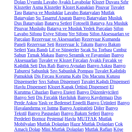
Dolap Uyumlu Lavabo
Ayaklı Lavabolar
Klozet
Duvara Sıfır
Klozetler
Asma Klozetler
Klozet Kapakları
Pisuvar
Tuvalet
Taşı
Batarya ve Musluklar
Lavabo Bataryaları
Mutfak
Bataryaları
Su Tasarruf Aparatı
Banyo Bataryaları
Musluk
Duş Bataryaları
Batarya Setleri
Fotoselli Batarya
Ara Musluk
Pisuvar Musluğu
Batarya ve Musluk Yedek Parçaları
Sifon
Lavabo Sifonu
Eviye Sifonu
Yer Sifonu
Sifon Aksesuarları ve
Parçaları
Rezervuar ve Aksesuarları
Rezervuar Kumanda
Paneli
Rezervuar Seti
Rezervuar İç Takımı
Banyo Bakım
Setleri
Yara Bandı
Lif ve Süngerler
Sıcak Su Torbası
Cımbız
Sabun
Tırnak Makası
Banyo Seramik ve Fayansları
Banyo
Aksesuarları
Tuvalet ve Klozet Fırçaları
Ayaklı Fırçalık ve
Kağıtlık Seti
Duş Rafı
Banyo Aynaları
Banyo Askısı
Banyo
Taburesi
Sabunluk
Sıvı Sabunluk Pompası
Tuvalet Kağıtlığı
Pamukluk
Diş Fırçası Koruma Kabı
Diş Macunu Kutusu
Dispenserler
Sıvı Sabun Dispenseri
Tuvalet Kağıdı Dispenseri
Havlu Dispenseri
Klozet Kapak Örtüsü Dispenseri
El
Kurutma Cihazları
Banyo Etajeri
Banyo Düzenleyicileri
Banyo Seti
Diş Fırçalık
Havluluk
Banyo Kaydırmazı
Duş
Perde Askısı
Yaşlı ve Bedensel Engelli Banyo Ürünleri
Banyo
Havalandırma ve Isıtma
Banyo Aspiratörü
Diğer
Banyo
Tekstil
Banyo Paspasları
Banyo Bakım Setleri
Banyo
Perdeleri
Bornoz
Peştemal
Havlu
MUTFAK
Mutfak
Mobilyaları
Mutfak Dolapları
Hazır Mutfak Dolapları
Çok
Amaçlı Dolap
Mini Mutfak Dolapları
Mutfak Rafları
Köşe