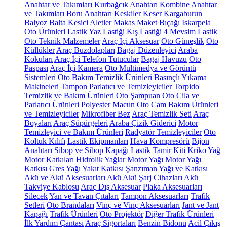
Anahtar ve Takımları
Kurbağcık Anahtarı
Kombine Anahtar
ve Takımları
Boru Anahtarı
Keskiler
Keser
Kargaburun
Balyoz
Balta
Kesici Aletler
Makas
Maket Bıçağı
Iskarpela
Oto Ürünleri
Lastik
Yaz Lastiği
Kış Lastiği
4 Mevsim Lastik
Oto Teknik Malzemeler
Araç İçi Aksesuar
Oto Güneşlik
Oto
Küllükler
Araç Buzdolapları
Bagaj Düzenleyici
Araba
Kokuları
Araç İçi Telefon Tutucular
Bagaj Havuzu
Oto
Paspası
Araç İçi Kamera
Oto Multimedya ve Görüntü
Sistemleri
Oto Bakım Temizlik Ürünleri
Basınçlı Yıkama
Makineleri
Tampon Parlatıcı ve Temizleyiciler
Torpido
Temizlik ve Bakım Ürünleri
Oto Şampuan
Oto Cila ve
Parlatıcı Ürünleri
Polyester Macun
Oto Cam Bakım Ürünleri
ve Temizleyiciler
Mikrofiber Bez
Araç Temizlik Seti
Araç
Boyaları
Araç Süpürgeleri
Araba Çizik Giderici
Motor
Temizleyici ve Bakım Ürünleri
Radyatör Temizleyiciler
Oto
Koltuk Kılıfı
Lastik Ekipmanları
Hava Kompresörü
Bijon
Anahtarı
Sibop ve Sibop Kapağı
Lastik Tamir Kiti
Kriko
Yağ
Motor Katkıları
Hidrolik Yağlar
Motor Yağı
Motor Yağı
Katkısı
Gres Yağı
Yakıt Katkısı
Şanzıman Yağı ve Katkısı
Akü ve Akü Aksesuarları
Akü
Akü Şarj Cihazları
Akü
Takviye Kablosu
Araç Dış Aksesuar
Plaka Aksesuarları
Silecek
Yan ve Tavan Çıtaları
Tampon Aksesuarları
Trafik
Setleri
Oto Brandaları
Vinç ve Vinç Aksesuarları
Jant ve Jant
Kapağı
Trafik Ürünleri
Oto Projektör
Diğer Trafik Ürünleri
İlk Yardım Çantası
Araç Sigortaları
Benzin Bidonu
Acil Çıkış