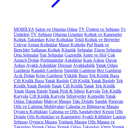
MOBİLYA
Salon ve Oturma Odası
TV Ünitesi ve Sehpası
Tv
Üniteleri
TV Sehpası
Oturma Grupları
Koltuk ve Kanepeler
Koltuk Takımları
Köşe Koltuklar
Tekli Koltuk ve Berjerler
Çekyat
Armut Koltuklar
Masaj Koltuğu
Puf
Bank ve
Benchler
Sallanan Koltuk
Kitaplık
Sehpalar
Zigon Sehpalar
Orta Sehpalar
Yan Sehpalar
Gazetelik
Antre ve Hol
Çok
Amaçlı Dolap
Portmantolar
Askılıklar
Kapı Askısı
Duvar
Askısı
Ayaklı Askılıklar
Dresuar
Ayakkabılık
Yatak Odası
Gardırop
Kapaklı Gardırop
Sürgülü Gardırop
Bez Gardırop
Açık Dolap
Köşe Gardırop
Yüklük
Baza
Tek Kişilik Baza
Çift Kişilik Baza
Yatak Başlığı
Çift Kişilik Yatak Başlığı
Tek
Kişilik Yatak Başlığı
Yatak
Çift Kişilik Yatak
Tek Kişilik
Yatak
Hasta Yatağı
Yatak Pedi & Şiltesi
Karyola
Tek Kişilik
Karyola
Çift Kişilik Karyola
Şifonyerler
Komodin
Yatak
Odası Takımları
Makyaj Masası
Takı Dolabı
Sandık
Paravan
Ofis ve Çalışma Mobilyaları
Çalışma ve Bilgisayar Masası
Oyuncu Koltukları
Çalışma ve Ofis Sandalyeleri
Keson
Ofis
Dolabı
Ofis Koltukları ve Kanepeleri
Ayaklı Küllükler
Laptop
Sehpası
Oyuncu Masası
Toplantı Masası
Ofis Masası ve
Takımları
Yemek Odası
Yemek Odası Takımları
Vitrin
Yemek