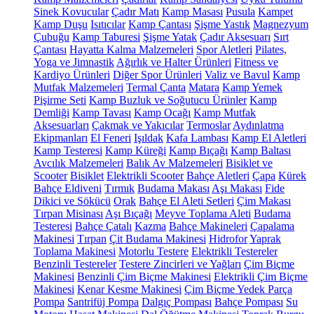
Sinek Kovucular
Çadır Matı
Kamp Masası
Pusula
Kampet
Kamp Duşu
Isıtıcılar
Kamp Çantası
Şişme Yastık
Magnezyum
Çubuğu
Kamp Taburesi
Şişme Yatak
Çadır Aksesuarı
Sırt
Çantası
Hayatta Kalma Malzemeleri
Spor Aletleri
Pilates,
Yoga ve Jimnastik
Ağırlık ve Halter Ürünleri
Fitness ve
Kardiyo Ürünleri
Diğer Spor Ürünleri
Valiz ve Bavul
Kamp
Mutfak Malzemeleri
Termal Çanta
Matara
Kamp Yemek
Pişirme Seti
Kamp Buzluk ve Soğutucu Ürünler
Kamp
Demliği
Kamp Tavası
Kamp Ocağı
Kamp Mutfak
Aksesuarları
Çakmak ve Yakıcılar
Termoslar
Aydınlatma
Ekipmanları
El Feneri
Işıldak
Kafa Lambası
Kamp El Aletleri
Kamp Testeresi
Kamp Küreği
Kamp Bıçağı
Kamp Baltası
Avcılık Malzemeleri
Balık Av Malzemeleri
Bisiklet ve
Scooter
Bisiklet
Elektrikli Scooter
Bahçe Aletleri
Çapa
Kürek
Bahçe Eldiveni
Tırmık
Budama Makası
Aşı Makası
Fide
Dikici ve Sökücü
Orak
Bahçe El Aleti Setleri
Çim Makası
Tırpan Misinası
Aşı Bıçağı
Meyve Toplama Aleti
Budama
Testeresi
Bahçe Çatalı
Kazma
Bahçe Makineleri
Çapalama
Makinesi
Tırpan
Çit Budama Makinesi
Hidrofor
Yaprak
Toplama Makinesi
Motorlu Testere
Elektrikli Testereler
Benzinli Testereler
Testere Zincirleri ve Yağları
Çim Biçme
Makinesi
Benzinli Çim Biçme Makinesi
Elektrikli Çim Biçme
Makinesi
Kenar Kesme Makinesi
Çim Biçme Yedek Parça
Pompa
Santrifüj Pompa
Dalgıç Pompası
Bahçe Pompası
Su