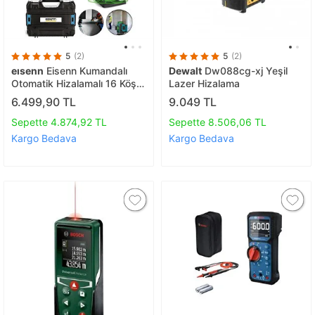
5
(2)
5
(2)
eısenn
Eisenn Kumandalı
Dewalt
Dw088cg-xj Yeşil
Otomatik Hizalamalı 16 Köşe
Lazer Hizalama
Yeşil Lazer Hizalama Terazi
6.499,90 TL
9.049 TL
360° Mıknatıslı Çantalı
Sepette 4.874,92 TL
Sepette 8.506,06 TL
Kargo Bedava
Kargo Bedava