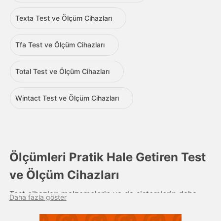
Texta Test ve Ölçüm Cihazları
Tfa Test ve Ölçüm Cihazları
Total Test ve Ölçüm Cihazları
Wintact Test ve Ölçüm Cihazları
Ölçümleri Pratik Hale Getiren Test
ve Ölçüm Cihazları
Test cihazları malzemelerin ya da sistemlerin daha
Daha fazla göster
rahat bir şekilde ölçülmesini sağlayacak şekilde özel
olarak üretilir. Ölçüm cihazları incelendiğinde