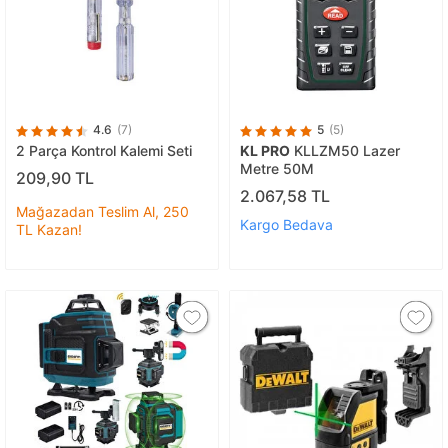
4.6
(7)
5
(5)
2 Parça Kontrol Kalemi Seti
KL PRO
KLLZM50 Lazer
Metre 50M
209,90 TL
2.067,58 TL
Mağazadan Teslim Al, 250
Kargo Bedava
TL Kazan!