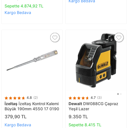
Tripod Ayaklı Distomat
Kargo Bedava
Mıknatıslı Çantalı Kumandalı
Sepette 4.874,92 TL
Kargo Bedava
4.8
(2)
4.7
(3)
İzeltaş
İzeltaş Kontrol Kalemi
Dewalt
DW088CG Çapraz
Büyük 190mm 4550 17 0190
Yeşil Lazer
379,90 TL
9.350 TL
Kargo Bedava
Sepette 8.415 TL