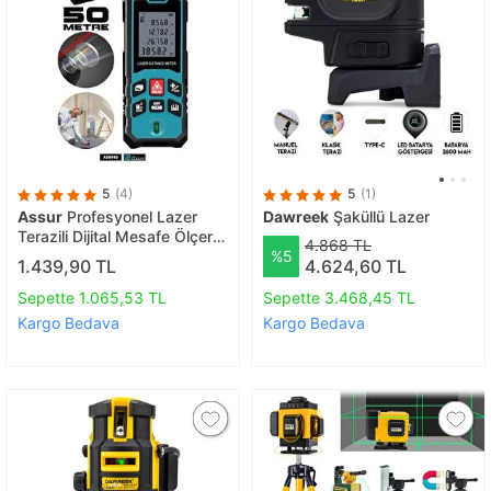
5
(4)
5
(1)
Assur
Profesyonel Lazer
Dawreek
Şaküllü Lazer
Terazili Dijital Mesafe Ölçer
4.868 TL
%5
50 Metre Ölçüm Cihazı Mavi
1.439,90 TL
4.624,60 TL
Sepette 1.065,53 TL
Sepette 3.468,45 TL
Kargo Bedava
Kargo Bedava