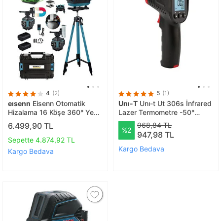
4
(2)
5
(1)
eısenn
Eisenn Otomatik
Unı-T
Unı-t Ut 306s İnfrared
Hizalama 16 Köşe 360° Yeşil
Lazer Termometre -50°
Lazer Çizgi Hizalama Terazi
+500° Ut306s
6.499,90 TL
968,84 TL
%2
Çantalı Tripod Ayak Hediye
947,98 TL
Sepette 4.874,92 TL
Kargo Bedava
Kargo Bedava