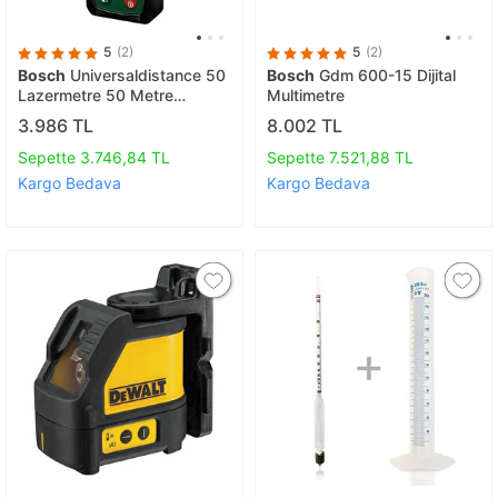
5
(2)
5
(2)
Bosch
Universaldistance 50
Bosch
Gdm 600-15 Dijital
Lazermetre 50 Metre
Multimetre
0603672801
3.986 TL
8.002 TL
Sepette 3.746,84 TL
Sepette 7.521,88 TL
Kargo Bedava
Kargo Bedava