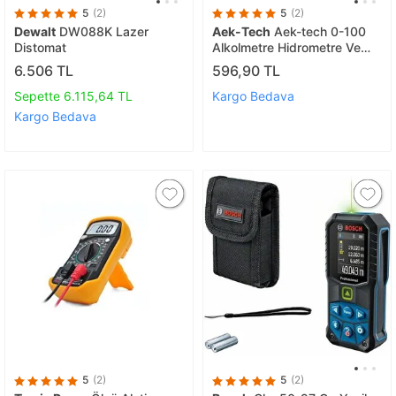
5
(2)
5
(2)
Dewalt
DW088K Lazer
Aek-Tech
Aek-tech 0-100
Distomat
Alkolmetre Hidrometre Ve
Mezür Seti
6.506 TL
596,90 TL
Sepette 6.115,64 TL
Kargo Bedava
Kargo Bedava
5
(2)
5
(2)