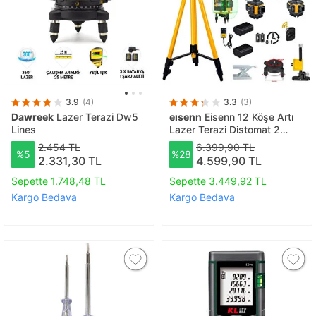
3.9
(4)
3.3
(3)
Dawreek
Lazer Terazi Dw5
eısenn
Eisenn 12 Köşe Artı
Lines
Lazer Terazi Distomat 2
Akülü 360 Derece Mıknatıslı
2.454 TL
6.399,90 TL
%5
%28
Kumandalı + 1.5 Mt Tripod
2.331,30 TL
4.599,90 TL
Ayak 40 Mt Menzil Yeşil
Çizgi
Sepette 1.748,48 TL
Sepette 3.449,92 TL
Kargo Bedava
Kargo Bedava