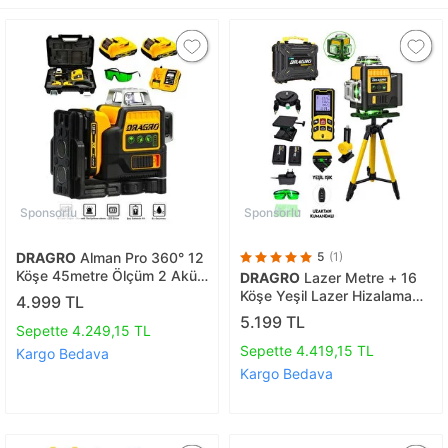
Sponsorlu
Sponsorlu
DRAGRO
Alman Pro 360° 12
5
(1)
Köşe 45metre Ölçüm 2 Akülü
DRAGRO
Lazer Metre + 16
Lazer Hizalama Yeşil Çizgili
Köşe Yeşil Lazer Hizalama
4.999 TL
Lazer Metre Çizgi Hizalama
Terazi 360° Mıknatıslı Çantalı
5.199 TL
Sepette 4.249,15 TL
Otomatik Hizalama Metre
Sepette 4.419,15 TL
Kargo Bedava
Kargo Bedava