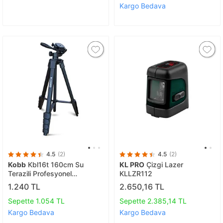
Kargo Bedava
4.5
(2)
4.5
(2)
Kobb
Kbl16t 160cm Su
KL PRO
Çizgi Lazer
Terazili Profesyonel
KLLZR112
Alüminyum Lazer Tripod
1.240 TL
2.650,16 TL
Sepette 1.054 TL
Sepette 2.385,14 TL
Kargo Bedava
Kargo Bedava