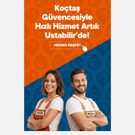
mutfaklardan üretim alanlarına kadar birçok farklı
yerde kullanılabilecek biçimde üretilen pek çok
seçenek olduğu görülebilir. Ölçüm cihazları ile elektrik
sistemlerini, rüzgarın hızını, malzemelerinizin ağırlığını
ya da karışımlardaki malzemelerin oranlarını
ölçmenize yardımcı olacak pek çok seçenek içerir.
Örneğin,
refraktometre
çeşitleri karışımların içerisinde
bulunan şeker ya da tuz miktarını ölçmenize olanak
tanır. Ölçüm cihazları
alkolmetre
gibi ürünler ile gıda
endüstrisinden petrokimyaya, ev mutfaklarından
otomotiv endüstrisine kadar geniş bir kullanım alanına
sahiptir. Böylece ürünler arasından günlük hayatınızı
kolaylaştıracak ve bazı malzemelerin ölçümünü
yapmanıza yardımcı olacak pek çok seçenek
olduğunu görebilirsiniz. Test yapmak istediğiniz
sistemleri ya da malzemeleri göz önünde
bulundurarak seçenekler arasından seçiminizi
yapabilir, aradığınız ürünlere kısa süre içinde