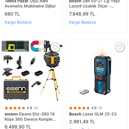
Temiz Pazar
Ölçü Aleti
Bosch
Glm 50-27 Cg Yeşil
Avometre Multimetre Dijital
Lazerli Uzaklık Ölçer -
0601072u00
680 TL
7.848,99 TL
Kargo Bedava
Kargo Bedava
4.8
(6)
4.8
(5)
eısenn
Eisenn Ehz-360 16
Bosch
Lazer GLM 25-23
Köşe 360 Derece Komple
2.961,49 TL
Heryere Artı Lazer Terazi
6.499,90 TL