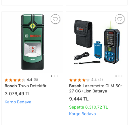
4.4
(8)
4.4
(4)
Bosch
Truvo Detektör
Bosch
Lazermetre GLM 50-
27 CG+Lion Batarya
3.076,49 TL
9.444 TL
Kargo Bedava
Sepette 8.310,72 TL
Kargo Bedava