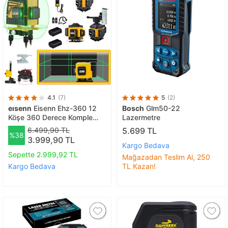
4.1
(7)
5
(2)
eısenn
Eisenn Ehz-360 12
Bosch
Glm50-22
Köşe 360 Derece Komple
Lazermetre
Heryere Artı Lazer Terazi
6.499,90 TL
5.699 TL
%38
Distomat Mıknatıslı Çantalı
3.999,90 TL
Kumandalı
Kargo Bedava
Sepette 2.999,92 TL
Mağazadan Teslim Al, 250
Kargo Bedava
TL Kazan!