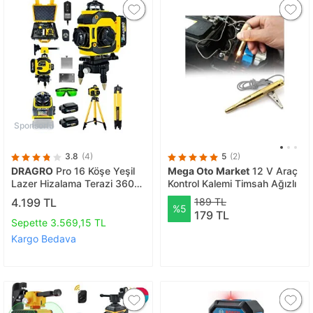
Sponsorlu
3.8
(4)
5
(2)
DRAGRO
Pro 16 Köşe Yeşil
Mega Oto Market
12 V Araç
Lazer Hizalama Terazi 360°
Kontrol Kalemi Timsah Ağızlı
Mıknatıslı Çantalı Otomatik
4.199 TL
189 TL
%5
Hizalama Metre
179 TL
Sepette 3.569,15 TL
Kargo Bedava