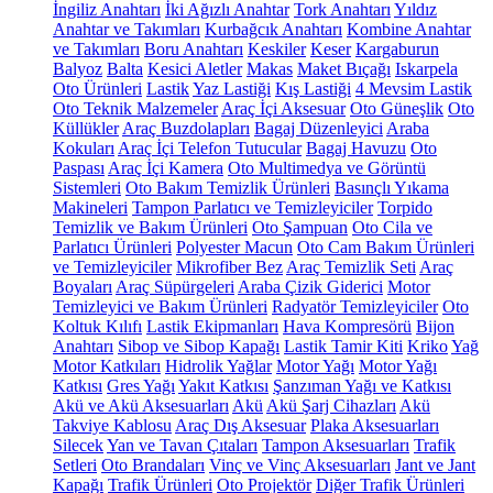
İngiliz Anahtarı
İki Ağızlı Anahtar
Tork Anahtarı
Yıldız
Anahtar ve Takımları
Kurbağcık Anahtarı
Kombine Anahtar
ve Takımları
Boru Anahtarı
Keskiler
Keser
Kargaburun
Balyoz
Balta
Kesici Aletler
Makas
Maket Bıçağı
Iskarpela
Oto Ürünleri
Lastik
Yaz Lastiği
Kış Lastiği
4 Mevsim Lastik
Oto Teknik Malzemeler
Araç İçi Aksesuar
Oto Güneşlik
Oto
Küllükler
Araç Buzdolapları
Bagaj Düzenleyici
Araba
Kokuları
Araç İçi Telefon Tutucular
Bagaj Havuzu
Oto
Paspası
Araç İçi Kamera
Oto Multimedya ve Görüntü
Sistemleri
Oto Bakım Temizlik Ürünleri
Basınçlı Yıkama
Makineleri
Tampon Parlatıcı ve Temizleyiciler
Torpido
Temizlik ve Bakım Ürünleri
Oto Şampuan
Oto Cila ve
Parlatıcı Ürünleri
Polyester Macun
Oto Cam Bakım Ürünleri
ve Temizleyiciler
Mikrofiber Bez
Araç Temizlik Seti
Araç
Boyaları
Araç Süpürgeleri
Araba Çizik Giderici
Motor
Temizleyici ve Bakım Ürünleri
Radyatör Temizleyiciler
Oto
Koltuk Kılıfı
Lastik Ekipmanları
Hava Kompresörü
Bijon
Anahtarı
Sibop ve Sibop Kapağı
Lastik Tamir Kiti
Kriko
Yağ
Motor Katkıları
Hidrolik Yağlar
Motor Yağı
Motor Yağı
Katkısı
Gres Yağı
Yakıt Katkısı
Şanzıman Yağı ve Katkısı
Akü ve Akü Aksesuarları
Akü
Akü Şarj Cihazları
Akü
Takviye Kablosu
Araç Dış Aksesuar
Plaka Aksesuarları
Silecek
Yan ve Tavan Çıtaları
Tampon Aksesuarları
Trafik
Setleri
Oto Brandaları
Vinç ve Vinç Aksesuarları
Jant ve Jant
Kapağı
Trafik Ürünleri
Oto Projektör
Diğer Trafik Ürünleri