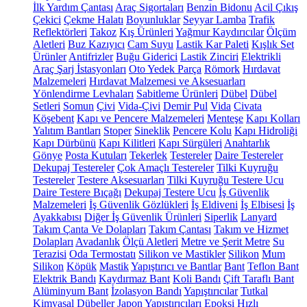
İlk Yardım Çantası
Araç Sigortaları
Benzin Bidonu
Acil Çıkış
Çekici
Çekme Halatı
Boyunluklar
Seyyar Lamba
Trafik
Reflektörleri
Takoz
Kış Ürünleri
Yağmur Kaydırıcılar
Ölçüm
Aletleri
Buz Kazıyıcı
Cam Suyu
Lastik Kar Paleti
Kışlık Set
Ürünler
Antifrizler
Buğu Giderici
Lastik Zinciri
Elektrikli
Araç Şarj İstasyonları
Oto Yedek Parça
Römork
Hırdavat
Malzemeleri
Hırdavat Malzemesi ve Aksesuarları
Yönlendirme Levhaları
Sabitleme Ürünleri
Dübel
Dübel
Setleri
Somun
Çivi
Vida-Çivi
Demir Pul
Vida
Civata
Köşebent
Kapı ve Pencere Malzemeleri
Menteşe
Kapı Kolları
Yalıtım Bantları
Stoper
Sineklik
Pencere Kolu
Kapı Hidroliği
Kapı Dürbünü
Kapı Kilitleri
Kapı Sürgüleri
Anahtarlık
Gönye
Posta Kutuları
Tekerlek
Testereler
Daire Testereler
Dekupaj Testereler
Çok Amaçlı Testereler
Tilki Kuyruğu
Testereler
Testere Aksesuarları
Tilki Kuyruğu Testere Ucu
Daire Testere Bıçağı
Dekupaj Testere Ucu
İş Güvenlik
Malzemeleri
İş Güvenlik Gözlükleri
İş Eldiveni
İş Elbisesi
İş
Ayakkabısı
Diğer İş Güvenlik Ürünleri
Siperlik
Lanyard
Takım Çanta Ve Dolapları
Takım Çantası
Takım ve Hizmet
Dolapları
Avadanlık
Ölçü Aletleri
Metre ve Şerit Metre
Su
Terazisi
Oda Termostatı
Silikon ve Mastikler
Silikon
Mum
Silikon
Köpük
Mastik
Yapıştırıcı ve Bantlar
Bant
Teflon Bant
Elektrik Bandı
Kaydırmaz Bant
Koli Bandı
Çift Taraflı Bant
Alüminyum Bant
İzolasyon Bandı
Yapıştırıcılar
Tutkal
Kimyasal Dübeller
Japon Yapıştırıcıları
Epoksi
Hızlı