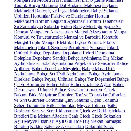
Pompası
Su Motoru
Hasat Makinesi
Dal Öğütme Makinesi
Toprak Burgu Makinesi
Dal Budama Makinesi
İlaçlama
Makineleri
Bahçe İş ve İnşaat Makineleri
Bahçe Sulama
Ürünleri
Hortumlar
Fıskiye ve Damlatıcılar
Hortum
Makaraları
Hortum Bağlantı Aparatları
Hortum Tabancaları
Su Zamanlayıcı
Sulaklar
Bidon
Bahçe Musluğu
Şişme Su
Deposu
Mangal ve Aksesuarları
Mangal Aksesuarları
Mangal
Kömürü ve Tutuşturucular
Mangal ve Barbekü
Kömürlü
Mangal
Tüplü Mangal
Elektrikli Izgara
Pürmüz
Piknik
Malzemeleri
Piknik Sepetleri
Piknik Seti
Semaver
Piknik
Örtüleri
Bahçe Depolama
Depolama Evleri
Depolama
Dolapları
Depolama Sandığı
Bahçe Aydınlatma
Dış Mekan
Aydınlatmalar
Solar Aydınlatma
Projektör ve Sensörler
Bahçe
Aplikleri
Bahçe Feneri ve Meşaleler
Bahçe Masa Üstü
Aydınlatma
Bahçe Set Üstü Aydınlatma
Bahçe Aydınlatma
Direkleri
Bahçe Peyzaj Ürünleri
Bahçe Yer Döşemeleri
Bahçe
Çit ve Bordürleri
Bahçe Filesi
Bahçe Gizleme Ağları
Bahçe
Dekorasyon Ürünleri
Bahçe Kovaları
Toprak ve Çiçek
Bakımı
Bitki Yetiştirme Ürünleri
Torf ve Topraklar
Gübreler
ve Sıvı Gübreler
Tohumlar
Çim Tohumu
Çiçek Tohumu
Sebze Tohumları
Bitki Tohumları
Meyve Tohumu
Bitki
Besinleri
Sera ve Sera Ekipmanları
Çiçek ve Bitki
İç Mekan
Bitkileri
Dış Mekan Ağaçları
Canlı Çiçek
Çiçek Soğanları
Aşılı Meyve Fidanları
Aşılı Gül
Fide
Dış Mekan Sarmaşık
Bitkileri
Kaktüs
Saksı ve Aksesuarları
Dekoratif Saksı