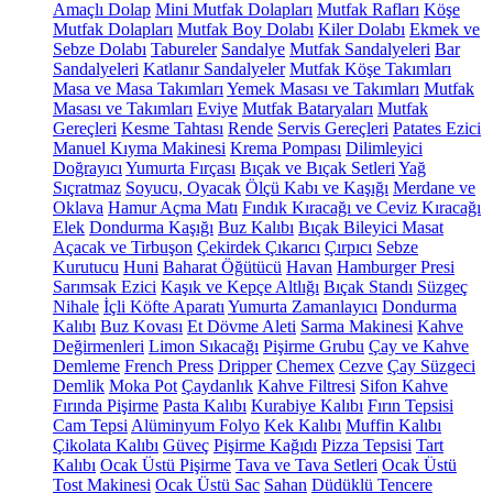
Amaçlı Dolap
Mini Mutfak Dolapları
Mutfak Rafları
Köşe
Mutfak Dolapları
Mutfak Boy Dolabı
Kiler Dolabı
Ekmek ve
Sebze Dolabı
Tabureler
Sandalye
Mutfak Sandalyeleri
Bar
Sandalyeleri
Katlanır Sandalyeler
Mutfak Köşe Takımları
Masa ve Masa Takımları
Yemek Masası ve Takımları
Mutfak
Masası ve Takımları
Eviye
Mutfak Bataryaları
Mutfak
Gereçleri
Kesme Tahtası
Rende
Servis Gereçleri
Patates Ezici
Manuel Kıyma Makinesi
Krema Pompası
Dilimleyici
Doğrayıcı
Yumurta Fırçası
Bıçak ve Bıçak Setleri
Yağ
Sıçratmaz
Soyucu, Oyacak
Ölçü Kabı ve Kaşığı
Merdane ve
Oklava
Hamur Açma Matı
Fındık Kıracağı ve Ceviz Kıracağı
Elek
Dondurma Kaşığı
Buz Kalıbı
Bıçak Bileyici Masat
Açacak ve Tirbuşon
Çekirdek Çıkarıcı
Çırpıcı
Sebze
Kurutucu
Huni
Baharat Öğütücü
Havan
Hamburger Presi
Sarımsak Ezici
Kaşık ve Kepçe Altlığı
Bıçak Standı
Süzgeç
Nihale
İçli Köfte Aparatı
Yumurta Zamanlayıcı
Dondurma
Kalıbı
Buz Kovası
Et Dövme Aleti
Sarma Makinesi
Kahve
Değirmenleri
Limon Sıkacağı
Pişirme Grubu
Çay ve Kahve
Demleme
French Press
Dripper
Chemex
Cezve
Çay Süzgeci
Demlik
Moka Pot
Çaydanlık
Kahve Filtresi
Sifon Kahve
Fırında Pişirme
Pasta Kalıbı
Kurabiye Kalıbı
Fırın Tepsisi
Cam Tepsi
Alüminyum Folyo
Kek Kalıbı
Muffin Kalıbı
Çikolata Kalıbı
Güveç
Pişirme Kağıdı
Pizza Tepsisi
Tart
Kalıbı
Ocak Üstü Pişirme
Tava ve Tava Setleri
Ocak Üstü
Tost Makinesi
Ocak Üstü Sac
Sahan
Düdüklü Tencere