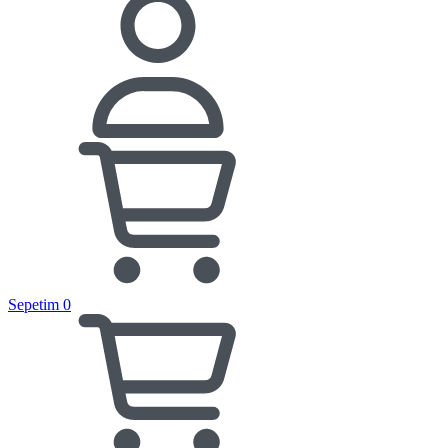
Sepetim
0