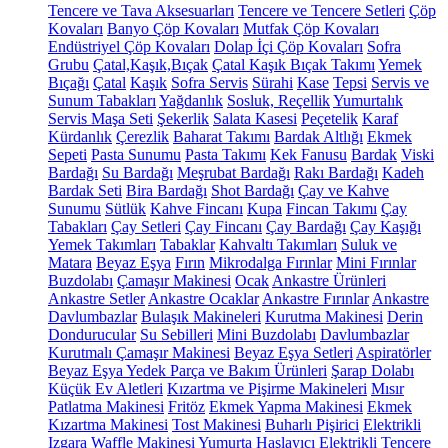
Tencere ve Tava Aksesuarları
Tencere ve Tencere Setleri
Çöp
Kovaları
Banyo Çöp Kovaları
Mutfak Çöp Kovaları
Endüstriyel Çöp Kovaları
Dolap İçi Çöp Kovaları
Sofra
Grubu
Çatal,Kaşık,Bıçak
Çatal Kaşık Bıçak Takımı
Yemek
Bıçağı
Çatal
Kaşık
Sofra Servis
Sürahi
Kase
Tepsi
Servis ve
Sunum Tabakları
Yağdanlık
Sosluk, Reçellik
Yumurtalık
Servis Maşa Seti
Şekerlik
Salata Kasesi
Peçetelik
Karaf
Kürdanlık
Çerezlik
Baharat Takımı
Bardak Altlığı
Ekmek
Sepeti
Pasta Sunumu
Pasta Takımı
Kek Fanusu
Bardak
Viski
Bardağı
Su Bardağı
Meşrubat Bardağı
Rakı Bardağı
Kadeh
Bardak Seti
Bira Bardağı
Shot Bardağı
Çay ve Kahve
Sunumu
Sütlük
Kahve Fincanı
Kupa
Fincan Takımı
Çay
Tabakları
Çay Setleri
Çay Fincanı
Çay Bardağı
Çay Kaşığı
Yemek Takımları
Tabaklar
Kahvaltı Takımları
Suluk ve
Matara
Beyaz Eşya
Fırın
Mikrodalga Fırınlar
Mini Fırınlar
Buzdolabı
Çamaşır Makinesi
Ocak
Ankastre Ürünleri
Ankastre Setler
Ankastre Ocaklar
Ankastre Fırınlar
Ankastre
Davlumbazlar
Bulaşık Makineleri
Kurutma Makinesi
Derin
Dondurucular
Su Sebilleri
Mini Buzdolabı
Davlumbazlar
Kurutmalı Çamaşır Makinesi
Beyaz Eşya Setleri
Aspiratörler
Beyaz Eşya Yedek Parça ve Bakım Ürünleri
Şarap Dolabı
Küçük Ev Aletleri
Kızartma ve Pişirme Makineleri
Mısır
Patlatma Makinesi
Fritöz
Ekmek Yapma Makinesi
Ekmek
Kızartma Makinesi
Tost Makinesi
Buharlı Pişirici
Elektrikli
Izgara
Waffle Makinesi
Yumurta Haşlayıcı
Elektrikli Tencere