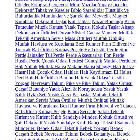
Objeler
Fotoğraf Çerçevesi
Mum
Vazolar
Yapay Çiçekler
Dekoratif Tabak ve Kaseler
Biblo
Şaraplıklar
Tütsülük ve
Buhurdanlık
Mumluklar ve Şamdanlar
Meyvelik
Magnet
Kumbara
Dekoratif Taşlar
Kül Tablası
Nazar Boncuğu
Kitap
Tutucular
Müzik Kutusu
Yatak Tepsisi
Kokulu Taşlar
Ahşap
Dekorasyon Ürünleri
Duvar Süsleri
Cansız Manken
Mutfak
Tekstili
Amerikan Servis
Masa Örtüleri
Mutfak Önlüğü
Mutfak Havlusu ve Kurulama Bezi
Runner
Fırın Eldiveni ve
Tutacak
Raf Örtüsü
Kumaş Peçete
Ev Tekstili
Perde
Stor
Perde
Jaluziler
Tül Perde
Perde Aksesuarları
Fon Perde
Rustik Perde
Çocuk Odası Perdesi
Güneşlik
Mutfak Perdeleri
Halı
Yolluk
Mutfak Halısı
Makine Halısı
Shaggy Halı
Jüt ve
Hasır Halı
Çocuk Odası Halıları
Halı Kaydırmazı
El Halısı
Deri Halı
Halı Örtüsü
Bambu Halı
Yatak Odası Tekstili
Yorgan
Nevresim Takımı
Pike ve Pike Takımı
Yatak Örtüsü
Çarşaf
Battaniye
Yatak Alezi & Koruyucusu
Yastık
Yastık
Kılıfı
Uyku Seti
Yastık Alezi
Paspaslar
Mutfak Tekstili
Amerikan Servis
Masa Örtüleri
Mutfak Önlüğü
Mutfak
Havlusu ve Kurulama Bezi
Runner
Fırın Eldiveni ve Tutacak
Raf Örtüsü
Kumaş Peçete
Kilim
Seccade
Salon Tekstili
Kırlent ve Kırlent Kılıfı
Sandalye Minderi
Koltuk Örtüsü ve
Şalı
Dekoratif Yastık
Sandalye Kılıfı
Bahçe Tekstili
Salıncak
Minderleri
Bebek Odası Tekstili
Bebek Yorganı
Bebek
Çarşafı
Bebek Nevresim Takımı
Bebek Battaniyesi
Bebek
Uyku Seti
Banyo Tekstil
Banyo Paspasları
Banyo Bakım