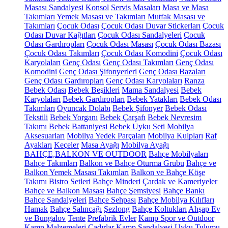
Masası Sandalyesi
Konsol
Servis Masaları
Masa ve Masa
Takımları
Yemek Masası ve Takımları
Mutfak Masası ve
Takımları
Çocuk Odası
Çocuk Odası Duvar Stickerları
Çocuk
Odası Duvar Kağıtları
Çocuk Odası Sandalyeleri
Çocuk
Odası Gardıropları
Çocuk Odası Masası
Çocuk Odası Bazası
Çocuk Odası Takımları
Çocuk Odası Komodini
Çocuk Odası
Karyolaları
Genç Odası
Genç Odası Takımları
Genç Odası
Komodini
Genç Odası Şifonyerleri
Genç Odası Bazaları
Genç Odası Gardıropları
Genç Odası Karyolaları
Ranza
Bebek Odası
Bebek Beşikleri
Mama Sandalyesi
Bebek
Karyolaları
Bebek Gardıropları
Bebek Yatakları
Bebek Odası
Takımları
Oyuncak Dolabı
Bebek Şifonyer
Bebek Odası
Tekstili
Bebek Yorganı
Bebek Çarşafı
Bebek Nevresim
Takımı
Bebek Battaniyesi
Bebek Uyku Seti
Mobilya
Aksesuarları
Mobilya Yedek Parçaları
Mobilya Kulpları
Raf
Ayakları
Keçeler
Masa Ayağı
Mobilya Ayağı
BAHÇE,BALKON VE OUTDOOR
Bahçe Mobilyaları
Bahçe Takımları
Balkon ve Bahçe Oturma Grubu
Bahçe ve
Balkon Yemek Masası Takımları
Balkon ve Bahçe Köşe
Takımı
Bistro Setleri
Bahçe Minderi
Çardak ve Kameriyeler
Bahçe ve Balkon Masası
Bahçe Şemsiyesi
Bahçe Bankı
Bahçe Sandalyeleri
Bahçe Sehpası
Bahçe Mobilya Kılıfları
Hamak
Bahçe Salıncağı
Şezlong
Bahçe Koltukları
Ahşap Ev
ve Bungalov
Tente
Prefabrik Evler
Kamp Spor ve Outdoor
Kamp Malzemeleri
Çadırlar
Kamp Sandalyesi
Uyku Tulumu