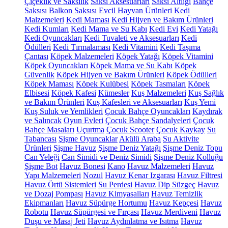
Çiçeklik ve Saksılık
Saksı Aksesuarları
Saksı Altlığı
Bahçe
Saksısı
Balkon Saksısı
Evcil Hayvan Ürünleri
Kedi
Malzemeleri
Kedi Maması
Kedi Hijyen ve Bakım Ürünleri
Kedi Kumları
Kedi Mama ve Su Kabı
Kedi Evi
Kedi Yatağı
Kedi Oyuncakları
Kedi Tuvaleti ve Aksesuarları
Kedi
Ödülleri
Kedi Tırmalaması
Kedi Vitamini
Kedi Taşıma
Çantası
Köpek Malzemeleri
Köpek Yatağı
Köpek Vitamini
Köpek Oyuncakları
Köpek Mama ve Su Kabı
Köpek
Güvenlik
Köpek Hijyen ve Bakım Ürünleri
Köpek Ödülleri
Köpek Maması
Köpek Kulübesi
Köpek Tasmaları
Köpek
Elbisesi
Köpek Kafesi
Kümesler
Kuş Malzemeleri
Kuş Sağlık
ve Bakım Ürünleri
Kuş Kafesleri ve Aksesuarları
Kuş Yemi
Kuş Suluk ve Yemlikleri
Çocuk Bahçe Oyuncakları
Kaydırak
ve Salıncak
Oyun Evleri
Çocuk Bahçe Sandalyeleri
Çocuk
Bahçe Masaları
Uçurtma
Çocuk Scooter
Çocuk Kaykay
Su
Tabancası
Şişme Oyuncaklar
Akülü Araba
Su Aktivite
Ürünleri
Şişme Havuz
Şişme Deniz Yatağı
Şişme Deniz Topu
Can Yeleği
Can Simidi ve Deniz Simidi
Şişme Deniz Kolluğu
Şişme Bot
Havuz Bonesi
Kano
Havuz Malzemeleri
Havuz
Yapı Malzemeleri
Nozul
Havuz Kenar Izgarası
Havuz Filtresi
Havuz Örtü Sistemleri
Su Perdesi
Havuz Dip Süzgeç
Havuz
ve Dozaj Pompası
Havuz Kimyasalları
Havuz Temizlik
Ekipmanları
Havuz Süpürge Hortumu
Havuz Kepçesi
Havuz
Robotu
Havuz Süpürgesi ve Fırçası
Havuz Merdiveni
Havuz
Duşu ve Masaj Jeti
Havuz Aydınlatma ve Isıtma
Havuz