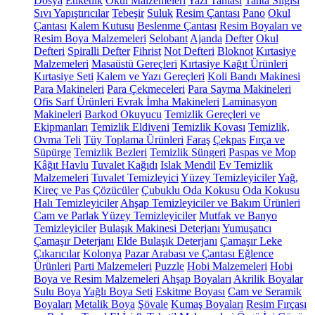
Dosya
Etiketlik
Okul Malzemeleri
Yazı Tahtası
Tahta Silgisi
Sıvı Yapıştırıcılar
Tebeşir
Suluk
Resim Çantası
Pano
Okul
Çantası
Kalem Kutusu
Beslenme Çantası
Resim Boyaları ve
Resim Boya Malzemeleri
Selobant
Ajanda
Defter
Okul
Defteri
Spiralli Defter
Fihrist
Not Defteri
Bloknot
Kırtasiye
Malzemeleri
Masaüstü Gereçleri
Kırtasiye Kağıt Ürünleri
Kırtasiye Seti
Kalem ve Yazı Gereçleri
Koli Bandı Makinesi
Para Makineleri
Para Çekmeceleri
Para Sayma Makineleri
Ofis Sarf Ürünleri
Evrak İmha Makineleri
Laminasyon
Makineleri
Barkod Okuyucu
Temizlik Gereçleri ve
Ekipmanları
Temizlik Eldiveni
Temizlik Kovası
Temizlik,
Ovma Teli
Tüy Toplama Ürünleri
Faraş
Çekpas
Fırça ve
Süpürge
Temizlik Bezleri
Temizlik Süngeri
Paspas ve Mop
Kâğıt Havlu
Tuvalet Kağıdı
Islak Mendil
Ev Temizlik
Malzemeleri
Tuvalet Temizleyici
Yüzey Temizleyiciler
Yağ,
Kireç ve Pas Çözücüler
Çubuklu Oda Kokusu
Oda Kokusu
Halı Temizleyiciler
Ahşap Temizleyiciler ve Bakım Ürünleri
Cam ve Parlak Yüzey Temizleyiciler
Mutfak ve Banyo
Temizleyiciler
Bulaşık Makinesi Deterjanı
Yumuşatıcı
Çamaşır Deterjanı
Elde Bulaşık Deterjanı
Çamaşır Leke
Çıkarıcılar
Kolonya
Pazar Arabası ve Çantası
Eğlence
Ürünleri
Parti Malzemeleri
Puzzle
Hobi Malzemeleri
Hobi
Boya ve Resim Malzemeleri
Ahşap Boyaları
Akrilik Boyalar
Sulu Boya
Yağlı Boya Seti
Eskitme Boyası
Cam ve Seramik
Boyaları
Metalik Boya
Şövale
Kumaş Boyaları
Resim Fırçası