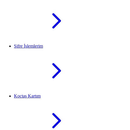
Şifre İşlemlerim
Koçtaş Kartım