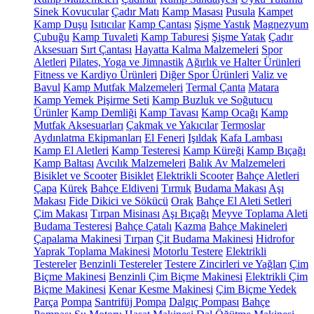
Sinek Kovucular
Çadır Matı
Kamp Masası
Pusula
Kampet
Kamp Duşu
Isıtıcılar
Kamp Çantası
Şişme Yastık
Magnezyum
Çubuğu
Kamp Tuvaleti
Kamp Taburesi
Şişme Yatak
Çadır
Aksesuarı
Sırt Çantası
Hayatta Kalma Malzemeleri
Spor
Aletleri
Pilates, Yoga ve Jimnastik
Ağırlık ve Halter Ürünleri
Fitness ve Kardiyo Ürünleri
Diğer Spor Ürünleri
Valiz ve
Bavul
Kamp Mutfak Malzemeleri
Termal Çanta
Matara
Kamp Yemek Pişirme Seti
Kamp Buzluk ve Soğutucu
Ürünler
Kamp Demliği
Kamp Tavası
Kamp Ocağı
Kamp
Mutfak Aksesuarları
Çakmak ve Yakıcılar
Termoslar
Aydınlatma Ekipmanları
El Feneri
Işıldak
Kafa Lambası
Kamp El Aletleri
Kamp Testeresi
Kamp Küreği
Kamp Bıçağı
Kamp Baltası
Avcılık Malzemeleri
Balık Av Malzemeleri
Bisiklet ve Scooter
Bisiklet
Elektrikli Scooter
Bahçe Aletleri
Çapa
Kürek
Bahçe Eldiveni
Tırmık
Budama Makası
Aşı
Makası
Fide Dikici ve Sökücü
Orak
Bahçe El Aleti Setleri
Çim Makası
Tırpan Misinası
Aşı Bıçağı
Meyve Toplama Aleti
Budama Testeresi
Bahçe Çatalı
Kazma
Bahçe Makineleri
Çapalama Makinesi
Tırpan
Çit Budama Makinesi
Hidrofor
Yaprak Toplama Makinesi
Motorlu Testere
Elektrikli
Testereler
Benzinli Testereler
Testere Zincirleri ve Yağları
Çim
Biçme Makinesi
Benzinli Çim Biçme Makinesi
Elektrikli Çim
Biçme Makinesi
Kenar Kesme Makinesi
Çim Biçme Yedek
Parça
Pompa
Santrifüj Pompa
Dalgıç Pompası
Bahçe