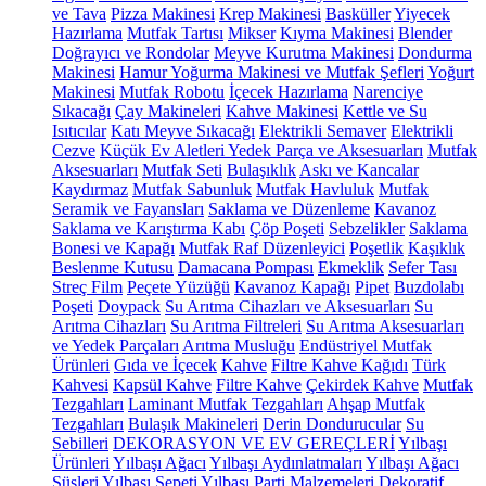
ve Tava
Pizza Makinesi
Krep Makinesi
Basküller
Yiyecek
Hazırlama
Mutfak Tartısı
Mikser
Kıyma Makinesi
Blender
Doğrayıcı ve Rondolar
Meyve Kurutma Makinesi
Dondurma
Makinesi
Hamur Yoğurma Makinesi ve Mutfak Şefleri
Yoğurt
Makinesi
Mutfak Robotu
İçecek Hazırlama
Narenciye
Sıkacağı
Çay Makineleri
Kahve Makinesi
Kettle ve Su
Isıtıcılar
Katı Meyve Sıkacağı
Elektrikli Semaver
Elektrikli
Cezve
Küçük Ev Aletleri Yedek Parça ve Aksesuarları
Mutfak
Aksesuarları
Mutfak Seti
Bulaşıklık
Askı ve Kancalar
Kaydırmaz
Mutfak Sabunluk
Mutfak Havluluk
Mutfak
Seramik ve Fayansları
Saklama ve Düzenleme
Kavanoz
Saklama ve Karıştırma Kabı
Çöp Poşeti
Sebzelikler
Saklama
Bonesi ve Kapağı
Mutfak Raf Düzenleyici
Poşetlik
Kaşıklık
Beslenme Kutusu
Damacana Pompası
Ekmeklik
Sefer Tası
Streç Film
Peçete Yüzüğü
Kavanoz Kapağı
Pipet
Buzdolabı
Poşeti
Doypack
Su Arıtma Cihazları ve Aksesuarları
Su
Arıtma Cihazları
Su Arıtma Filtreleri
Su Arıtma Aksesuarları
ve Yedek Parçaları
Arıtma Musluğu
Endüstriyel Mutfak
Ürünleri
Gıda ve İçecek
Kahve
Filtre Kahve Kağıdı
Türk
Kahvesi
Kapsül Kahve
Filtre Kahve
Çekirdek Kahve
Mutfak
Tezgahları
Laminant Mutfak Tezgahları
Ahşap Mutfak
Tezgahları
Bulaşık Makineleri
Derin Dondurucular
Su
Sebilleri
DEKORASYON VE EV GEREÇLERİ
Yılbaşı
Ürünleri
Yılbaşı Ağacı
Yılbaşı Aydınlatmaları
Yılbaşı Ağacı
Süsleri
Yılbaşı Sepeti
Yılbaşı Parti Malzemeleri
Dekoratif