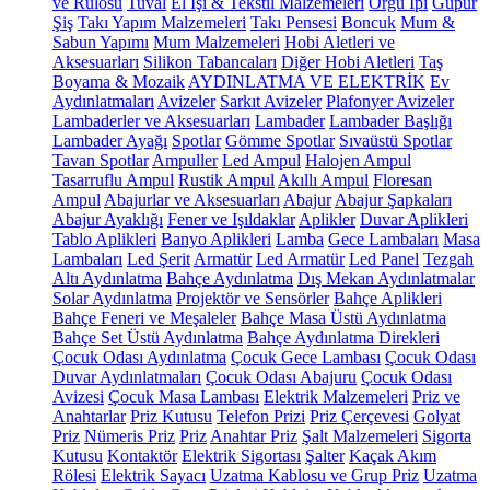
ve Rulosu
Tuval
El İşi & Tekstil Malzemeleri
Örgü İpi
Güpür
Şiş
Takı Yapım Malzemeleri
Takı Pensesi
Boncuk
Mum &
Sabun Yapımı
Mum Malzemeleri
Hobi Aletleri ve
Aksesuarları
Silikon Tabancaları
Diğer Hobi Aletleri
Taş
Boyama & Mozaik
AYDINLATMA VE ELEKTRİK
Ev
Aydınlatmaları
Avizeler
Sarkıt Avizeler
Plafonyer Avizeler
Lambaderler ve Aksesuarları
Lambader
Lambader Başlığı
Lambader Ayağı
Spotlar
Gömme Spotlar
Sıvaüstü Spotlar
Tavan Spotlar
Ampuller
Led Ampul
Halojen Ampul
Tasarruflu Ampul
Rustik Ampul
Akıllı Ampul
Floresan
Ampul
Abajurlar ve Aksesuarları
Abajur
Abajur Şapkaları
Abajur Ayaklığı
Fener ve Işıldaklar
Aplikler
Duvar Aplikleri
Tablo Aplikleri
Banyo Aplikleri
Lamba
Gece Lambaları
Masa
Lambaları
Led Şerit
Armatür
Led Armatür
Led Panel
Tezgah
Altı Aydınlatma
Bahçe Aydınlatma
Dış Mekan Aydınlatmalar
Solar Aydınlatma
Projektör ve Sensörler
Bahçe Aplikleri
Bahçe Feneri ve Meşaleler
Bahçe Masa Üstü Aydınlatma
Bahçe Set Üstü Aydınlatma
Bahçe Aydınlatma Direkleri
Çocuk Odası Aydınlatma
Çocuk Gece Lambası
Çocuk Odası
Duvar Aydınlatmaları
Çocuk Odası Abajuru
Çocuk Odası
Avizesi
Çocuk Masa Lambası
Elektrik Malzemeleri
Priz ve
Anahtarlar
Priz Kutusu
Telefon Prizi
Priz Çerçevesi
Golyat
Priz
Nümeris Priz
Priz
Anahtar Priz
Şalt Malzemeleri
Sigorta
Kutusu
Kontaktör
Elektrik Sigortası
Şalter
Kaçak Akım
Rölesi
Elektrik Sayacı
Uzatma Kablosu ve Grup Priz
Uzatma