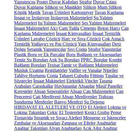
Yapıştırıcısı
Poster Duvar Kağıtları
Strafor
Duvar Çıtası
Duvar Kaplama
Silikon ve Mastikler
Silikon
Mum Silikon
Köpük
Mastik
Tavan Ürünleri
Kartonpiyer
Tavan Kaplama
İnşaat ve İzolasyon
İzolasyon Malzemeleri
Su Yalıtım
Malzemeleri
Isı Yalıtım Malzemeleri
Ses Yalıtım Malzemeleri
İnşaat Malzemeleri
Alçı
Cam Tuğla
Çimento
Beton Harcı
Çatı
Kaplama Malzemeleri
İnşaat Kimyasalları
İnşaat Temizlik
Ürünleri
Lavabo Çözücü
Harç ve Sıva Çözücü
Çok Amaçlı
Temizlik
Yağlayıcı ve Pas Çözücü
Yapı Kimyasalları
Derz
Dolgu
Seramik Yapıştırıcılar
Sıvı Conta
Strafor Yapıştırılar
Plastik Boru ve Ek Parçalar
Boru Bağlantı ve Aksesuarları
Temiz Su Boruları
Atık Su Boruları
PPRC Borular
Kombi
Bağlantı Boruları
Tesisat Tamir ve Bağlantı Malzemeleri
Musluk Uzatma
Regülatörler
Valfler ve Vanalar
Nipeller
Tahliye Hortumu
Conta
Taharet Çubuğu
Fittings
Tıpalar ve
Süzgeçler
İnşaat Makineleri
Elektrikli Vinçler
Taşıma
Arabaları
Caraskallar
Havlupanlar
Ahşaplar
Masif Paneller
Keresteler
Ahşap Seperatörler
Ahşap Çatı Malzemeleri
Çatı
Penceresi
Çatı Merdiveni
Ahşap Merdivenler
Trabzan
Sundurma
Menfezler
Banyo Menfezi
Su Deposu
HIRDAVAT EL ALETLERİ VE OTO
El Aletleri
Lokma ve
Lokma Takımları
Çekiç
El Testereleri
Kesici Grubu
Pense
Tornavida
Seramik ve Sıvacı Aletleri
Mengene ve İşkenceler
Zımbalar ve Aksesuarları
Zımpara ve Eğeler
Anahtarlar
Anahtar Takımları
Alyan Anahtarları
Açık Ağız Anahtar