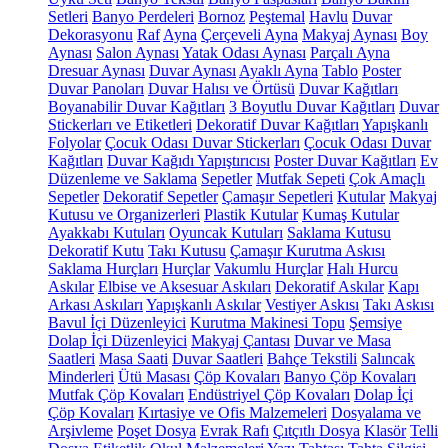
Setleri
Banyo Perdeleri
Bornoz
Peştemal
Havlu
Duvar
Dekorasyonu
Raf
Ayna
Çerçeveli Ayna
Makyaj Aynası
Boy
Aynası
Salon Aynası
Yatak Odası Aynası
Parçalı Ayna
Dresuar Aynası
Duvar Aynası
Ayaklı Ayna
Tablo
Poster
Duvar Panoları
Duvar Halısı ve Örtüsü
Duvar Kağıtları
Boyanabilir Duvar Kağıtları
3 Boyutlu Duvar Kağıtları
Duvar
Stickerları ve Etiketleri
Dekoratif Duvar Kağıtları
Yapışkanlı
Folyolar
Çocuk Odası Duvar Stickerları
Çocuk Odası Duvar
Kağıtları
Duvar Kağıdı Yapıştırıcısı
Poster Duvar Kağıtları
Ev
Düzenleme ve Saklama
Sepetler
Mutfak Sepeti
Çok Amaçlı
Sepetler
Dekoratif Sepetler
Çamaşır Sepetleri
Kutular
Makyaj
Kutusu ve Organizerleri
Plastik Kutular
Kumaş Kutular
Ayakkabı Kutuları
Oyuncak Kutuları
Saklama Kutusu
Dekoratif Kutu
Takı Kutusu
Çamaşır Kurutma Askısı
Saklama Hurçları
Hurçlar
Vakumlu Hurçlar
Halı Hurcu
Askılar
Elbise ve Aksesuar Askıları
Dekoratif Askılar
Kapı
Arkası Askıları
Yapışkanlı Askılar
Vestiyer Askısı
Takı Askısı
Bavul İçi Düzenleyici
Kurutma Makinesi Topu
Şemsiye
Dolap İçi Düzenleyici
Makyaj Çantası
Duvar ve Masa
Saatleri
Masa Saati
Duvar Saatleri
Bahçe Tekstili
Salıncak
Minderleri
Ütü Masası
Çöp Kovaları
Banyo Çöp Kovaları
Mutfak Çöp Kovaları
Endüstriyel Çöp Kovaları
Dolap İçi
Çöp Kovaları
Kırtasiye ve Ofis Malzemeleri
Dosyalama ve
Arşivleme
Poşet Dosya
Evrak Rafı
Çıtçıtlı Dosya
Klasör
Telli