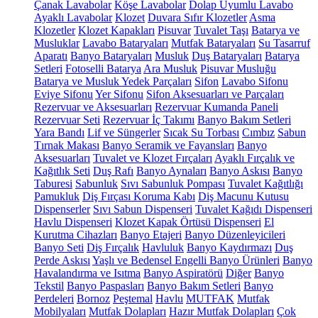
Çanak Lavabolar
Köşe Lavabolar
Dolap Uyumlu Lavabo
Ayaklı Lavabolar
Klozet
Duvara Sıfır Klozetler
Asma
Klozetler
Klozet Kapakları
Pisuvar
Tuvalet Taşı
Batarya ve
Musluklar
Lavabo Bataryaları
Mutfak Bataryaları
Su Tasarruf
Aparatı
Banyo Bataryaları
Musluk
Duş Bataryaları
Batarya
Setleri
Fotoselli Batarya
Ara Musluk
Pisuvar Musluğu
Batarya ve Musluk Yedek Parçaları
Sifon
Lavabo Sifonu
Eviye Sifonu
Yer Sifonu
Sifon Aksesuarları ve Parçaları
Rezervuar ve Aksesuarları
Rezervuar Kumanda Paneli
Rezervuar Seti
Rezervuar İç Takımı
Banyo Bakım Setleri
Yara Bandı
Lif ve Süngerler
Sıcak Su Torbası
Cımbız
Sabun
Tırnak Makası
Banyo Seramik ve Fayansları
Banyo
Aksesuarları
Tuvalet ve Klozet Fırçaları
Ayaklı Fırçalık ve
Kağıtlık Seti
Duş Rafı
Banyo Aynaları
Banyo Askısı
Banyo
Taburesi
Sabunluk
Sıvı Sabunluk Pompası
Tuvalet Kağıtlığı
Pamukluk
Diş Fırçası Koruma Kabı
Diş Macunu Kutusu
Dispenserler
Sıvı Sabun Dispenseri
Tuvalet Kağıdı Dispenseri
Havlu Dispenseri
Klozet Kapak Örtüsü Dispenseri
El
Kurutma Cihazları
Banyo Etajeri
Banyo Düzenleyicileri
Banyo Seti
Diş Fırçalık
Havluluk
Banyo Kaydırmazı
Duş
Perde Askısı
Yaşlı ve Bedensel Engelli Banyo Ürünleri
Banyo
Havalandırma ve Isıtma
Banyo Aspiratörü
Diğer
Banyo
Tekstil
Banyo Paspasları
Banyo Bakım Setleri
Banyo
Perdeleri
Bornoz
Peştemal
Havlu
MUTFAK
Mutfak
Mobilyaları
Mutfak Dolapları
Hazır Mutfak Dolapları
Çok