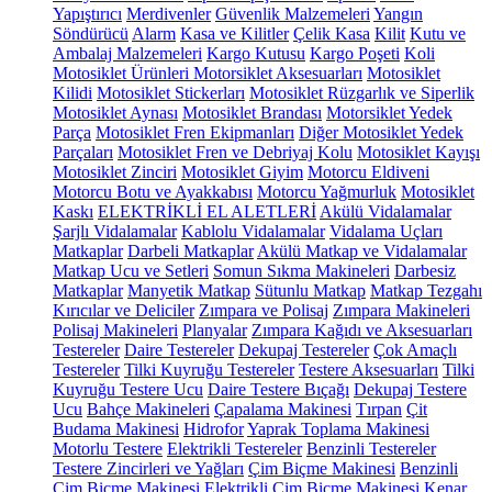
Yapıştırıcı
Merdivenler
Güvenlik Malzemeleri
Yangın
Söndürücü
Alarm
Kasa ve Kilitler
Çelik Kasa
Kilit
Kutu ve
Ambalaj Malzemeleri
Kargo Kutusu
Kargo Poşeti
Koli
Motosiklet Ürünleri
Motorsiklet Aksesuarları
Motosiklet
Kilidi
Motosiklet Stickerları
Motosiklet Rüzgarlık ve Siperlik
Motosiklet Aynası
Motosiklet Brandası
Motorsiklet Yedek
Parça
Motosiklet Fren Ekipmanları
Diğer Motosiklet Yedek
Parçaları
Motosiklet Fren ve Debriyaj Kolu
Motosiklet Kayışı
Motosiklet Zinciri
Motosiklet Giyim
Motorcu Eldiveni
Motorcu Botu ve Ayakkabısı
Motorcu Yağmurluk
Motosiklet
Kaskı
ELEKTRİKLİ EL ALETLERİ
Akülü Vidalamalar
Şarjlı Vidalamalar
Kablolu Vidalamalar
Vidalama Uçları
Matkaplar
Darbeli Matkaplar
Akülü Matkap ve Vidalamalar
Matkap Ucu ve Setleri
Somun Sıkma Makineleri
Darbesiz
Matkaplar
Manyetik Matkap
Sütunlu Matkap
Matkap Tezgahı
Kırıcılar ve Deliciler
Zımpara ve Polisaj
Zımpara Makineleri
Polisaj Makineleri
Planyalar
Zımpara Kağıdı ve Aksesuarları
Testereler
Daire Testereler
Dekupaj Testereler
Çok Amaçlı
Testereler
Tilki Kuyruğu Testereler
Testere Aksesuarları
Tilki
Kuyruğu Testere Ucu
Daire Testere Bıçağı
Dekupaj Testere
Ucu
Bahçe Makineleri
Çapalama Makinesi
Tırpan
Çit
Budama Makinesi
Hidrofor
Yaprak Toplama Makinesi
Motorlu Testere
Elektrikli Testereler
Benzinli Testereler
Testere Zincirleri ve Yağları
Çim Biçme Makinesi
Benzinli
Çim Biçme Makinesi
Elektrikli Çim Biçme Makinesi
Kenar