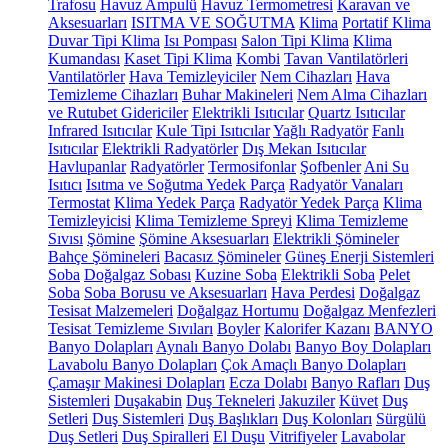
Trafosu
Havuz Ampulü
Havuz Termometresi
Karavan ve
Aksesuarları
ISITMA VE SOĞUTMA
Klima
Portatif Klima
Duvar Tipi Klima
Isı Pompası
Salon Tipi Klima
Klima
Kumandası
Kaset Tipi Klima
Kombi
Tavan Vantilatörleri
Vantilatörler
Hava Temizleyiciler
Nem Cihazları
Hava
Temizleme Cihazları
Buhar Makineleri
Nem Alma Cihazları
ve Rutubet Gidericiler
Elektrikli Isıtıcılar
Quartz Isıtıcılar
Infrared Isıtıcılar
Kule Tipi Isıtıcılar
Yağlı Radyatör
Fanlı
Isıtıcılar
Elektrikli Radyatörler
Dış Mekan Isıtıcılar
Havlupanlar
Radyatörler
Termosifonlar
Şofbenler
Ani Su
Isıtıcı
Isıtma ve Soğutma Yedek Parça
Radyatör Vanaları
Termostat
Klima Yedek Parça
Radyatör Yedek Parça
Klima
Temizleyicisi
Klima Temizleme Spreyi
Klima Temizleme
Sıvısı
Şömine
Şömine Aksesuarları
Elektrikli Şömineler
Bahçe Şömineleri
Bacasız Şömineler
Güneş Enerji Sistemleri
Soba
Doğalgaz Sobası
Kuzine Soba
Elektrikli Soba
Pelet
Soba
Soba Borusu ve Aksesuarları
Hava Perdesi
Doğalgaz
Tesisat Malzemeleri
Doğalgaz Hortumu
Doğalgaz Menfezleri
Tesisat Temizleme Sıvıları
Boyler
Kalorifer Kazanı
BANYO
Banyo Dolapları
Aynalı Banyo Dolabı
Banyo Boy Dolapları
Lavabolu Banyo Dolapları
Çok Amaçlı Banyo Dolapları
Çamaşır Makinesi Dolapları
Ecza Dolabı
Banyo Rafları
Duş
Sistemleri
Duşakabin
Duş Tekneleri
Jakuziler
Küvet
Duş
Setleri
Duş Sistemleri
Duş Başlıkları
Duş Kolonları
Sürgülü
Duş Setleri
Duş Spiralleri
El Duşu
Vitrifiyeler
Lavabolar