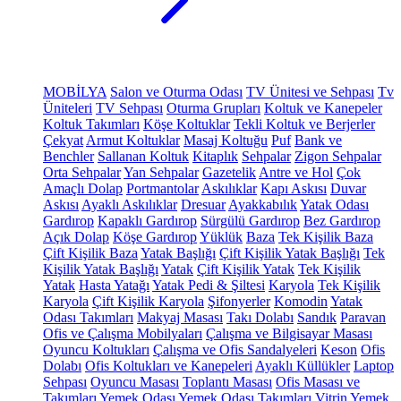
MOBİLYA
Salon ve Oturma Odası
TV Ünitesi ve Sehpası
Tv
Üniteleri
TV Sehpası
Oturma Grupları
Koltuk ve Kanepeler
Koltuk Takımları
Köşe Koltuklar
Tekli Koltuk ve Berjerler
Çekyat
Armut Koltuklar
Masaj Koltuğu
Puf
Bank ve
Benchler
Sallanan Koltuk
Kitaplık
Sehpalar
Zigon Sehpalar
Orta Sehpalar
Yan Sehpalar
Gazetelik
Antre ve Hol
Çok
Amaçlı Dolap
Portmantolar
Askılıklar
Kapı Askısı
Duvar
Askısı
Ayaklı Askılıklar
Dresuar
Ayakkabılık
Yatak Odası
Gardırop
Kapaklı Gardırop
Sürgülü Gardırop
Bez Gardırop
Açık Dolap
Köşe Gardırop
Yüklük
Baza
Tek Kişilik Baza
Çift Kişilik Baza
Yatak Başlığı
Çift Kişilik Yatak Başlığı
Tek
Kişilik Yatak Başlığı
Yatak
Çift Kişilik Yatak
Tek Kişilik
Yatak
Hasta Yatağı
Yatak Pedi & Şiltesi
Karyola
Tek Kişilik
Karyola
Çift Kişilik Karyola
Şifonyerler
Komodin
Yatak
Odası Takımları
Makyaj Masası
Takı Dolabı
Sandık
Paravan
Ofis ve Çalışma Mobilyaları
Çalışma ve Bilgisayar Masası
Oyuncu Koltukları
Çalışma ve Ofis Sandalyeleri
Keson
Ofis
Dolabı
Ofis Koltukları ve Kanepeleri
Ayaklı Küllükler
Laptop
Sehpası
Oyuncu Masası
Toplantı Masası
Ofis Masası ve
Takımları
Yemek Odası
Yemek Odası Takımları
Vitrin
Yemek