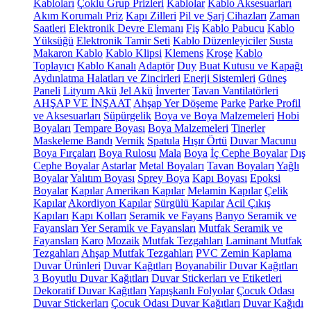
Kabloları
Çoklu Grup Prizleri
Kablolar
Kablo Aksesuarları
Akım Korumalı Priz
Kapı Zilleri
Pil ve Şarj Cihazları
Zaman
Saatleri
Elektronik Devre Elemanı
Fiş
Kablo Pabucu
Kablo
Yüksüğü
Elektronik Tamir Seti
Kablo Düzenleyiciler
Susta
Makaron Kablo
Kablo Klipsi
Klemens
Kroşe
Kablo
Toplayıcı
Kablo Kanalı
Adaptör
Duy
Buat Kutusu ve Kapağı
Aydınlatma Halatları ve Zincirleri
Enerji Sistemleri
Güneş
Paneli
Lityum Akü
Jel Akü
İnverter
Tavan Vantilatörleri
AHŞAP VE İNŞAAT
Ahşap Yer Döşeme
Parke
Parke Profil
ve Aksesuarları
Süpürgelik
Boya ve Boya Malzemeleri
Hobi
Boyaları
Tempare Boyası
Boya Malzemeleri
Tinerler
Maskeleme Bandı
Vernik
Spatula
Hışır Örtü
Duvar Macunu
Boya Fırçaları
Boya Rulosu
Mala
Boya
İç Cephe Boyalar
Dış
Cephe Boyalar
Astarlar
Metal Boyaları
Tavan Boyaları
Yağlı
Boyalar
Yalıtım Boyası
Sprey Boya
Kapı Boyası
Epoksi
Boyalar
Kapılar
Amerikan Kapılar
Melamin Kapılar
Çelik
Kapılar
Akordiyon Kapılar
Sürgülü Kapılar
Acil Çıkış
Kapıları
Kapı Kolları
Seramik ve Fayans
Banyo Seramik ve
Fayansları
Yer Seramik ve Fayansları
Mutfak Seramik ve
Fayansları
Karo
Mozaik
Mutfak Tezgahları
Laminant Mutfak
Tezgahları
Ahşap Mutfak Tezgahları
PVC Zemin Kaplama
Duvar Ürünleri
Duvar Kağıtları
Boyanabilir Duvar Kağıtları
3 Boyutlu Duvar Kağıtları
Duvar Stickerları ve Etiketleri
Dekoratif Duvar Kağıtları
Yapışkanlı Folyolar
Çocuk Odası
Duvar Stickerları
Çocuk Odası Duvar Kağıtları
Duvar Kağıdı