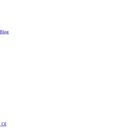
 Blog
ı Ol