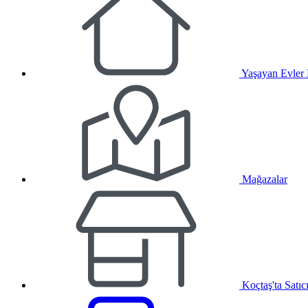
Yaşayan Evler
Mağazalar
Koçtaş'ta Satıc