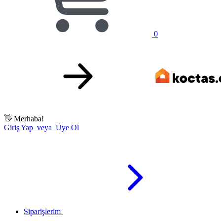
0
👋
Merhaba!
Giriş Yap veya Üye Ol
Siparişlerim