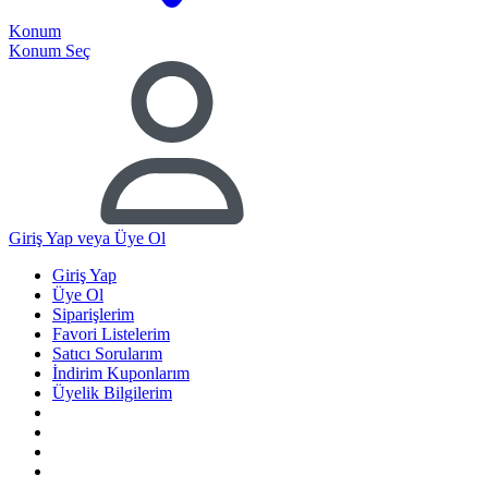
Konum
Konum Seç
Giriş Yap
veya Üye Ol
Giriş Yap
Üye Ol
Siparişlerim
Favori Listelerim
Satıcı Sorularım
İndirim Kuponlarım
Üyelik Bilgilerim